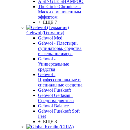
A SINGLE SHAMPOO
The Circle Chronicles -
Маски с мгновенным
эффектом
+ ЕЩЕ 7
Gehwol (Германия)
Gehwol Med
Gehwol - Пластыри,
супинаторы, средства
из гель-полимера
Gehwol -
Универсальные
средства
Gehwol -
Профессиональные и
специальные средства
Gehwol Fusskraft
Gehwol Gerlasan -
Средства для тела
Gehwol Balance
Gehwol Fusskraft Soft
Feet
+ ЕЩЕ 3