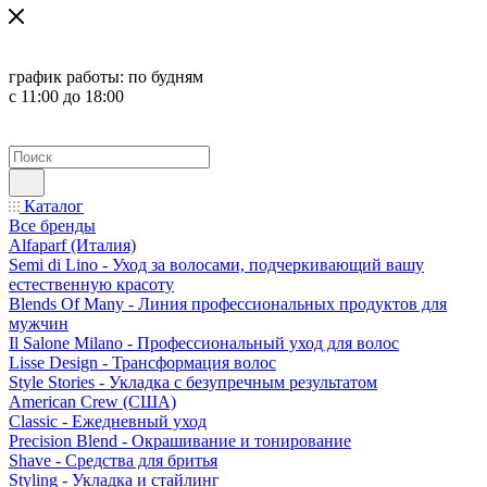
график работы:
по будням
с 11:00 до 18:00
Каталог
Все бренды
Alfaparf (Италия)
Semi di Lino - Уход за волосами, подчеркивающий вашу
естественную красоту
Blends Of Many - Линия профессиональных продуктов для
мужчин
Il Salone Milano - Профессиональный уход для волос
Lisse Design - Трансформация волос
Style Stories - Укладка с безупречным результатом
American Crew (США)
Classic - Ежедневный уход
Precision Blend - Окрашивание и тонирование
Shave - Средства для бритья
Styling - Укладка и стайлинг