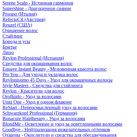
Serene Scalp - Истинная гармония
Supershine - Драгоценное сияние
Proraso (Италия)
RefectoCil (Австрия)
Reuzel (США)
Очищение волос
Стайлинг
Борода и усы
Бритье
Лицо
Revlon Professional (Испания)
Средства для окрашивания волос
Equave Instant Beauty - Мгновенная красота волос
Pro You - Для ухода и укладки волос
Revlonissimo 45 Days - Уход для окрашенных волосы
Style Masters - Средства для стайлинга
Revlon - Красители для волос
Orofluido - Уход за волосами
Uniq One - Уход в одном флаконе
ReStart - Переосмысленный уход за волосами
Schwarzkopf Professional (Германия)
Bonacure Hairtherapy - Уход за волосами
BlondMe - Осветление и уход за осветленными волосами
Goodbye - Нейтрализация нежелательных оттенков
Oxigenta - Окислители и средства для обесцвечивания