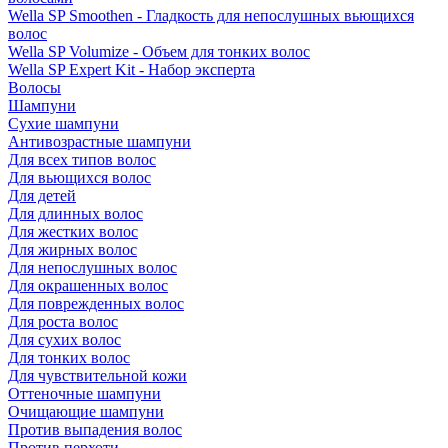
Wella SP Smoothen - Гладкость для непослушных вьющихся
волос
Wella SP Volumize - Объем для тонких волос
Wella SP Expert Kit - Набор эксперта
Волосы
Шампуни
Сухие шампуни
Антивозрастные шампуни
Для всех типов волос
Для вьющихся волос
Для детей
Для длинных волос
Для жестких волос
Для жирных волос
Для непослушных волос
Для окрашенных волос
Для поврежденных волос
Для роста волос
Для сухих волос
Для тонких волос
Для чувствительной кожи
Оттеночные шампуни
Очищающие шампуни
Против выпадения волос
Против перхоти