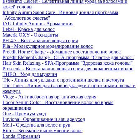
Estessimo Celcert - Селективная линия ухода за волосами и
кожей головы
Infinity Aurum Salon Care - Инновационная программа
"Абсолютное счастье"
IAU Infinity Aurum - Аромалиния
Lebel - Краска для волос
Materia OXY - Оксиданты
PH 4.7 - Восстанавливающая серия
Plia - Молекулярное моделирование волос
Proedit Home Charge - Домашнее восстановление волос
Proedit Element Charge - СПА-программа "Счастье для волос"
Hair Skin Relaxing - SPA-Программа "Здоровая кожа головы"
Proscenia - Восстанавливающая серия для окрашенных волос
THEO - Уход для мужчин
Trie - Линия для укладки с протеинами шелка и жемчуга
Trie Tuner - Линия для базовой укладки с протеинами шелка и
жемчуга
Viege - Антивозростная органическая серия
Locor Serum Color - Восстановление волос во время
окрашивания
One - Премиум уход
Luviona - Окрашивание и anti-age уход
Moii - Средства для волос и рук
Rufor - Бережное выпрямление волос
Londa (Германия)