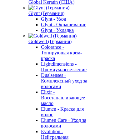
Global Keratin (США)
Glynt (Германия)
Glynt - Уход
Glynt - Окрашивание
Glynt - Укладка
Goldwell (Германия)
Colorance -
Тонирующая крем-
краска
Lightdimensions -
Премиум-осветление
Dualsenses -
Комплексный уход за
волосами
Elixir -
Восстанавливающее
масло
Elumen - Краска для
волос
Elumen Care - Уход за
волосами
Evolution -
Нейтральная