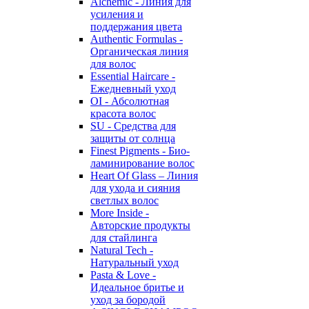
Alchemic - Линия для
усиления и
поддержания цвета
Authentic Formulas -
Органическая линия
для волос
Essential Haircare -
Eжедневный уход
OI - Абсолютная
красота волос
SU - Средства для
защиты от солнца
Finest Pigments - Био-
ламинирование волос
Heart Of Glass – Линия
для ухода и сияния
светлых волос
More Inside -
Авторские продукты
для стайлинга
Natural Tech -
Натуральный уход
Pasta & Love -
Идеальное бритье и
уход за бородой