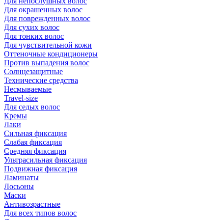
Для непослушных волос
Для окрашенных волос
Для поврежденных волос
Для сухих волос
Для тонких волос
Для чувствительной кожи
Оттеночные кондиционеры
Против выпадения волос
Солнцезащитные
Технические средства
Несмываемые
Travel-size
Для седых волос
Кремы
Лаки
Сильная фиксация
Слабая фиксация
Средняя фиксация
Ультрасильная фиксация
Подвижная фиксация
Ламинаты
Лосьоны
Маски
Антивозрастные
Для всех типов волос