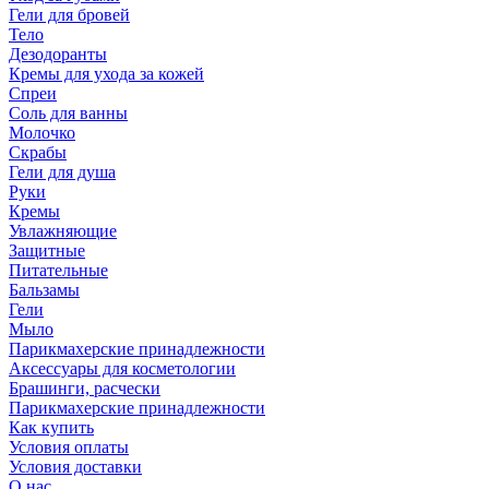
Гели для бровей
Тело
Дезодоранты
Кремы для ухода за кожей
Спреи
Соль для ванны
Молочко
Скрабы
Гели для душа
Руки
Кремы
Увлажняющие
Защитные
Питательные
Бальзамы
Гели
Мыло
Парикмахерские принадлежности
Аксессуары для косметологии
Брашинги, расчески
Парикмахерские принадлежности
Как купить
Условия оплаты
Условия доставки
О нас