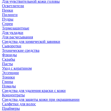
Для чувствительной кожи головы
Осветлители
Пенки
Пилинги
Пудры
Спреи
Термозащитные
Для укладки
Для расчесывания
Средства для химической завивки
Сыворотки
Технические средства
Флюиды
Скрабы
Пасты
Уход с кератином
Эссенции
Тоники
Глины
Помады
Средства для удаления краски с кожи
Концентраты
Средства для защиты кожи при окрашивании
Салфетки для волос
Праймеры