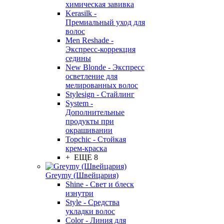
химическая завивка
Kerasilk -
Премиальный уход для
волос
Men Reshade -
Экспресс-коррекция
седины
New Blonde - Экспресс
осветление для
мелированных волос
Stylesign - Стайлинг
System -
Дополнительные
продукты при
окрашивании
Topchic - Стойкая
крем-краска
+ ЕЩЕ 8
Greymy (Швейцария)
Shine - Свет и блеск
изнутри
Style - Средства
укладки волос
Color - Линия для