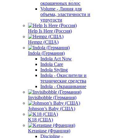
окрашенных волос
Volume - Линия для
объема, эластичности и
упругости
Help Is Here (Россия)
Hempz (США)
Indola (Германия)
Indola Act Now
Indola Care
Indola Styling
Indola - Окислители и
технические средства
Indola - Окрашивание
Invisibobble (Германия)
Johnson’s Baby (США)
K18 (США)
Kerastase (Франция)
Discipline -