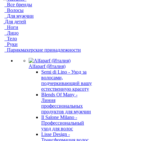
Все бренды
Волосы
Для мужчин
Для детей
Ноги
Лицо
Тело
Руки
Парикмахерские принадлежности
Alfaparf (Италия)
Semi di Lino - Уход за
волосами,
подчеркивающий вашу
естественную красоту
Blends Of Many -
Линия
профессиональных
продуктов для мужчин
Il Salone Milano -
Профессиональный
уход для волос
Lisse Design -
Трансформация волос