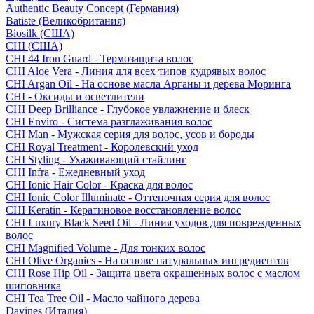
Authentic Beauty Concept (Германия)
Batiste (Великобритания)
Biosilk (США)
CHI (США)
CHI 44 Iron Guard - Термозащита волос
CHI Aloe Vera - Линия для всех типов кудрявых волос
CHI Argan Oil - На основе масла Арганы и дерева Моринга
CHI - Оксиды и осветлители
CHI Deep Brilliance - Глубокое увлажнение и блеск
CHI Enviro - Система разглаживания волос
CHI Man - Мужская серия для волос, усов и бороды
CHI Royal Treatment - Королевский уход
CHI Styling - Ухаживающий стайлинг
CHI Infra - Ежедневный уход
CHI Ionic Hair Color - Краска для волос
CHI Ionic Color Illuminate - Оттеночная серия для волос
CHI Keratin - Кератиновое восстановление волос
CHI Luxury Black Seed Oil - Линия уходов для поврежденных
волос
CHI Magnified Volume - Для тонких волос
CHI Olive Organics - На основе натуральных ингредиентов
CHI Rose Hip Oil - Защита цвета окрашенных волос с маслом
шиповника
CHI Tea Tree Oil - Масло чайного дерева
Davines (Италия)