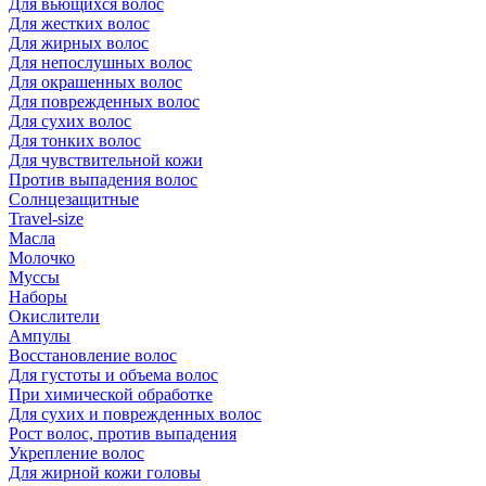
Для вьющихся волос
Для жестких волос
Для жирных волос
Для непослушных волос
Для окрашенных волос
Для поврежденных волос
Для сухих волос
Для тонких волос
Для чувствительной кожи
Против выпадения волос
Солнцезащитные
Travel-size
Масла
Молочко
Муссы
Наборы
Окислители
Ампулы
Восстановление волос
Для густоты и объема волос
При химической обработке
Для сухих и поврежденных волос
Рост волос, против выпадения
Укрепление волос
Для жирной кожи головы