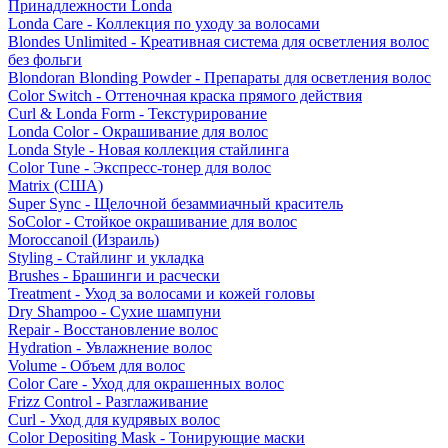
Принадлежности Londa
Londa Care - Коллекция по уходу за волосами
Blondes Unlimited - Креативная система для осветления волос
без фольги
Blondoran Blonding Powder - Препараты для осветления волос
Color Switch - Оттеночная краска прямого действия
Curl & Londa Form - Текстурирование
Londa Color - Окрашивание для волос
Londa Style - Новая коллекция стайлинга
Color Tune - Экспресс-тонер для волос
Matrix (США)
Super Sync - Щелочной безаммиачный краситель
SoColor - Стойкое окрашивание для волос
Moroccanoil (Израиль)
Styling - Стайлинг и укладка
Brushes - Брашинги и расчески
Treatment - Уход за волосами и кожей головы
Dry Shampoo - Сухие шампуни
Repair - Восстановление волос
Hydration - Увлажнение волос
Volume - Объем для волос
Color Care - Уход для окрашенных волос
Frizz Control - Разглаживание
Curl - Уход для кудрявых волос
Color Depositing Mask - Тонирующие маски