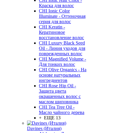
CHI Ionic Hair Color -
Краска для волос
CHI Ionic Color
Illuminate - Оттеночная
серия для волос
CHI Keratin -
Кератиновое
восстановление волос
CHI Luxury Black Seed
Oil - Линия уходов для
поврежденных волос
CHI Magnified Volume -
Для тонких волос
CHI Olive Organics - На
основе натуральных
ингредиентов
CHI Rose Hip Oil -
Защита цвета
окрашенных волос с
маслом шиповника
CHI Tea Tree Oil -
Масло чайного дерева
+ ЕЩЕ 13
Davines (Италия)