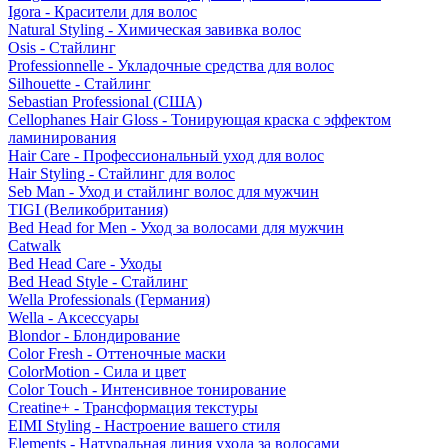
Igora - Красители для волос
Natural Styling - Химическая завивка волос
Osis - Стайлинг
Professionnelle - Укладочные средства для волос
Silhouette - Стайлинг
Sebastian Professional (США)
Cellophanes Hair Gloss - Тонирующая краска с эффектом
ламинирования
Hair Care - Профессиональный уход для волос
Hair Styling - Стайлинг для волос
Seb Man - Уход и стайлинг волос для мужчин
TIGI (Великобритания)
Bed Head for Men - Уход за волосами для мужчин
Catwalk
Bed Head Care - Уходы
Bed Head Style - Стайлинг
Wella Professionals (Германия)
Wella - Аксессуары
Blondor - Блондирование
Color Fresh - Оттеночные маски
ColorMotion - Сила и цвет
Color Touch - Интенсивное тонирование
Creatine+ - Трансформация текстуры
EIMI Styling - Настроение вашего стиля
Elements - Натуральная линия ухода за волосами