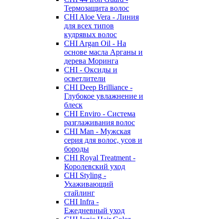
Термозащита волос
CHI Aloe Vera - Линия
для всех типов
кудрявых волос
CHI Argan Oil - На
основе масла Арганы и
дерева Моринга
CHI - Оксиды и
осветлители
CHI Deep Brilliance -
Глубокое увлажнение и
блеск
CHI Enviro - Система
разглаживания волос
CHI Man - Мужская
серия для волос, усов и
бороды
CHI Royal Treatment -
Королевский уход
CHI Styling -
Ухаживающий
стайлинг
CHI Infra -
Ежедневный уход