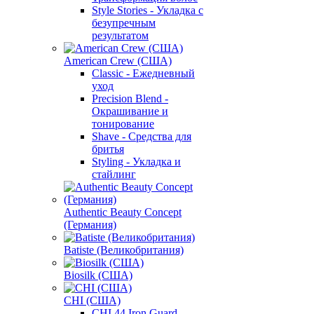
Style Stories - Укладка с
безупречным
результатом
American Crew (США)
Classic - Ежедневный
уход
Precision Blend -
Окрашивание и
тонирование
Shave - Средства для
бритья
Styling - Укладка и
стайлинг
Authentic Beauty Concept
(Германия)
Batiste (Великобритания)
Biosilk (США)
CHI (США)
CHI 44 Iron Guard -