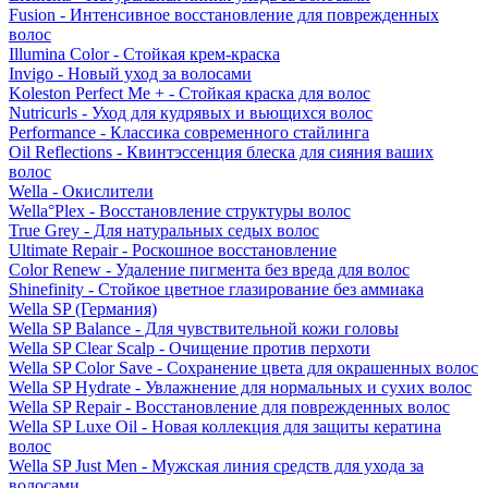
Fusion - Интенсивное восстановление для поврежденных
волос
Illumina Color - Стойкая крем-краска
Invigo - Новый уход за волосами
Koleston Perfect Me + - Стойкая краска для волос
Nutricurls - Уход для кудрявых и вьющихся волос
Performance - Классика современного стайлинга
Oil Reflections - Квинтэссенция блеска для сияния ваших
волос
Wella - Окислители
Wella°Plex - Восстановление структуры волос
True Grey - Для натуральных седых волос
Ultimate Repair - Роскошное восстановление
Color Renew - Удаление пигмента без вреда для волос
Shinefinity - Стойкое цветное глазирование без аммиака
Wella SP (Германия)
Wella SP Balance - Для чувствительной кожи головы
Wella SP Clear Scalp - Очищение против перхоти
Wella SP Color Save - Сохранение цвета для окрашенных волос
Wella SP Hydrate - Увлажнение для нормальных и сухих волос
Wella SP Repair - Восстановление для поврежденных волос
Wella SP Luxe Oil - Новая коллекция для защиты кератина
волос
Wella SP Just Men - Мужская линия средств для ухода за
волосами