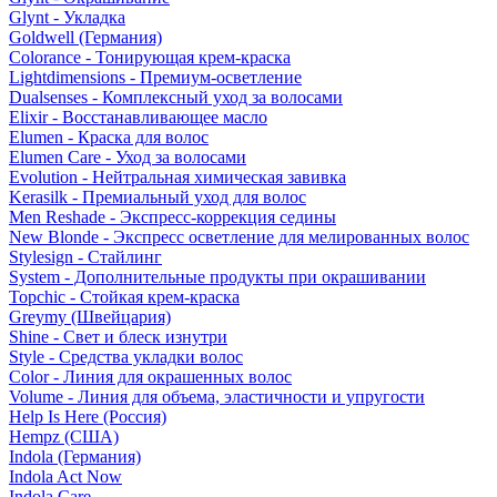
Glynt - Укладка
Goldwell (Германия)
Colorance - Тонирующая крем-краска
Lightdimensions - Премиум-осветление
Dualsenses - Комплексный уход за волосами
Elixir - Восстанавливающее масло
Elumen - Краска для волос
Elumen Care - Уход за волосами
Evolution - Нейтральная химическая завивка
Kerasilk - Премиальный уход для волос
Men Reshade - Экспресс-коррекция седины
New Blonde - Экспресс осветление для мелированных волос
Stylesign - Стайлинг
System - Дополнительные продукты при окрашивании
Topchic - Стойкая крем-краска
Greymy (Швейцария)
Shine - Свет и блеск изнутри
Style - Средства укладки волос
Color - Линия для окрашенных волос
Volume - Линия для объема, эластичности и упругости
Help Is Here (Россия)
Hempz (США)
Indola (Германия)
Indola Act Now
Indola Care