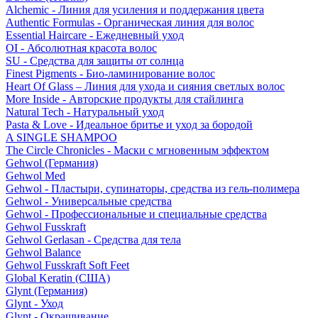
Alchemic - Линия для усиления и поддержания цвета
Authentic Formulas - Органическая линия для волос
Essential Haircare - Eжедневный уход
OI - Абсолютная красота волос
SU - Средства для защиты от солнца
Finest Pigments - Био-ламинирование волос
Heart Of Glass – Линия для ухода и сияния светлых волос
More Inside - Авторские продукты для стайлинга
Natural Tech - Натуральный уход
Pasta & Love - Идеальное бритье и уход за бородой
A SINGLE SHAMPOO
The Circle Chronicles - Маски с мгновенным эффектом
Gehwol (Германия)
Gehwol Med
Gehwol - Пластыри, супинаторы, средства из гель-полимера
Gehwol - Универсальные средства
Gehwol - Профессиональные и специальные средства
Gehwol Fusskraft
Gehwol Gerlasan - Средства для тела
Gehwol Balance
Gehwol Fusskraft Soft Feet
Global Keratin (США)
Glynt (Германия)
Glynt - Уход
Glynt - Окрашивание