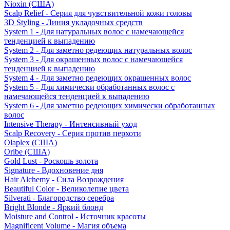
Nioxin (США)
Scalp Relief - Серия для чувствительной кожи головы
3D Styling - Линия укладочных средств
System 1 - Для натуральных волос с намечающейся
тенденцией к выпадению
System 2 - Для заметно редеющих натуральных волос
System 3 - Для окрашенных волос с намечающейся
тенденцией к выпадению
System 4 - Для заметно редеющих окрашенных волос
System 5 - Для химически обработанных волос с
намечающейся тенденцией к выпадению
System 6 - Для заметно редеющих химически обработанных
волос
Intensive Therapy - Интенсивный уход
Scalp Recovery - Серия против перхоти
Olaplex (США)
Oribe (США)
Gold Lust - Роскошь золота
Signature - Вдохновение дня
Hair Alchemy - Сила Возрождения
Beautiful Color - Великолепие цвета
Silverati - Благородство серебра
Bright Blonde - Яркий блонд
Moisture and Control - Источник красоты
Magnificent Volume - Магия объема