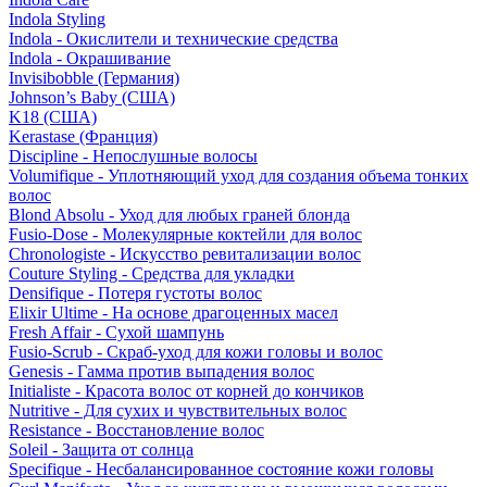
Indola Styling
Indola - Окислители и технические средства
Indola - Окрашивание
Invisibobble (Германия)
Johnson’s Baby (США)
K18 (США)
Kerastase (Франция)
Discipline - Непослушные волосы
Volumifique - Уплотняющий уход для создания объема тонких
волос
Blond Absolu - Уход для любых граней блонда
Fusio-Dose - Молекулярные коктейли для волос
Chronologiste - Искусство ревитализации волос
Couture Styling - Средства для укладки
Densifique - Потеря густоты волос
Elixir Ultime - На основе драгоценных масел
Fresh Affair - Сухой шампунь
Fusio-Scrub - Скраб-уход для кожи головы и волос
Genesis - Гамма против выпадения волос
Initialiste - Красота волос от корней до кончиков
Nutritive - Для сухих и чувствительных волос
Resistance - Восстановление волос
Soleil - Защита от солнца
Specifique - Несбалансированное состояние кожи головы