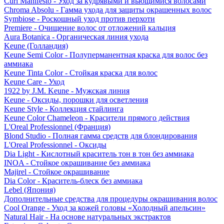
Curl Manifesto - Уход за кудрявыми и вьющимися волосами
Chroma Absolu - Гамма ухода для защиты окрашенных волос
Symbiose - Роскошный уход против перхоти
Premiere - Очищение волос от отложений кальция
Aura Botanica - Органическая линия ухода
Keune (Голландия)
Keune Semi Color - Полуперманентная краска для волос без
аммиака
Keune Tinta Color - Стойкая краска для волос
Keune Care - Уход
1922 by J.M. Keune - Мужская линия
Keune - Оксиды, порошки для осветления
Keune Style - Коллекция стайлинга
Keune Color Chameleon - Красители прямого действия
L'Oreal Professionnel (Франция)
Blond Studio - Полная гамма средств для блондирования
L'Oreal Professionnel - Оксиды
Dia Light - Кислотный краситель тон в тон без аммиака
INOA - Стойкое окрашивание без аммиака
Majirel - Стойкое окрашивание
Dia Color - Краситель-блеск без аммиака
Lebel (Япония)
Дополнительные средства для процедуры окрашивания волос
Cool Orange - Уход за кожей головы «Холодный апельсин»
Natural Hair - На основе натуральных экстрактов