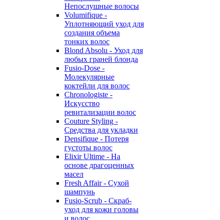
Непослушные волосы
Volumifique -
Уплотняющий уход для
создания объема
тонких волос
Blond Absolu - Уход для
любых граней блонда
Fusio-Dose -
Молекулярные
коктейли для волос
Chronologiste -
Искусство
ревитализации волос
Couture Styling -
Средства для укладки
Densifique - Потеря
густоты волос
Elixir Ultime - На
основе драгоценных
масел
Fresh Affair - Сухой
шампунь
Fusio-Scrub - Скраб-
уход для кожи головы
и волос