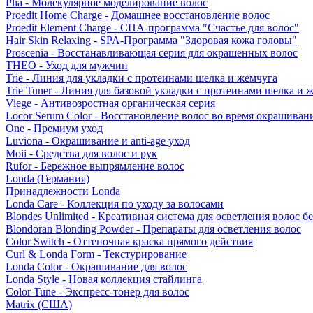
Plia - Молекулярное моделирование волос
Proedit Home Charge - Домашнее восстановление волос
Proedit Element Charge - СПА-программа "Счастье для волос"
Hair Skin Relaxing - SPA-Программа "Здоровая кожа головы"
Proscenia - Восстанавливающая серия для окрашенных волос
THEO - Уход для мужчин
Trie - Линия для укладки с протеинами шелка и жемчуга
Trie Tuner - Линия для базовой укладки с протеинами шелка и 
Viege - Антивозростная органическая серия
Locor Serum Color - Восстановление волос во время окрашиван
One - Премиум уход
Luviona - Окрашивание и anti-age уход
Moii - Средства для волос и рук
Rufor - Бережное выпрямление волос
Londa (Германия)
Принадлежности Londa
Londa Care - Коллекция по уходу за волосами
Blondes Unlimited - Креативная система для осветления волос б
Blondoran Blonding Powder - Препараты для осветления волос
Color Switch - Оттеночная краска прямого действия
Curl & Londa Form - Текстурирование
Londa Color - Окрашивание для волос
Londa Style - Новая коллекция стайлинга
Color Tune - Экспресс-тонер для волос
Matrix (США)