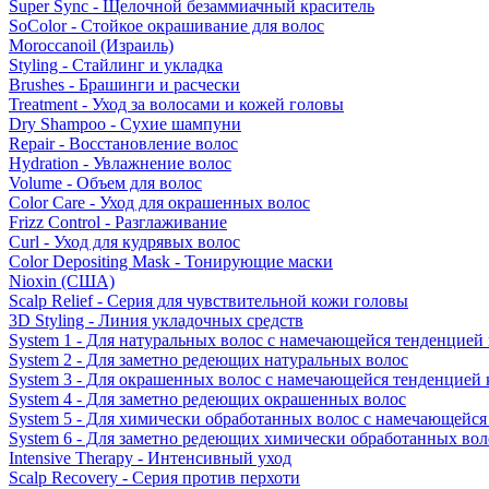
Super Sync - Щелочной безаммиачный краситель
SoColor - Стойкое окрашивание для волос
Moroccanoil (Израиль)
Styling - Стайлинг и укладка
Brushes - Брашинги и расчески
Treatment - Уход за волосами и кожей головы
Dry Shampoo - Сухие шампуни
Repair - Восстановление волос
Hydration - Увлажнение волос
Volume - Объем для волос
Color Care - Уход для окрашенных волос
Frizz Control - Разглаживание
Curl - Уход для кудрявых волос
Color Depositing Mask - Тонирующие маски
Nioxin (США)
Scalp Relief - Серия для чувствительной кожи головы
3D Styling - Линия укладочных средств
System 1 - Для натуральных волос с намечающейся тенденцией
System 2 - Для заметно редеющих натуральных волос
System 3 - Для окрашенных волос с намечающейся тенденцией
System 4 - Для заметно редеющих окрашенных волос
System 5 - Для химически обработанных волос с намечающейс
System 6 - Для заметно редеющих химически обработанных вол
Intensive Therapy - Интенсивный уход
Scalp Recovery - Серия против перхоти