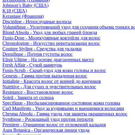
Johnson’s Baby (США)
K18 (США)
Kerastase (Франция)
Discipline - Непослушные волосы
Volumifique - Уплотняющий уход для создания объема тонких в
Blond Absolu - Уход для любых граней блонда
Fusio-Dose - Молекулярные коктейли для волос
Chronologiste - Искусство ревитализации волос
Couture Styling - Средства для укладки
Densifique - Потеря густоты волос
Elixir Ultime - На основе драгоценных масел
Fresh Affair - Сухой шампунь
Fusio-Scrub - Скраб-уход для кожи головы и волос
Genesis - Гамма против выпадения волос
Initialiste - Красота волос от корней до кончиков
Nutritive - Для сухих и чувствительных волос
Resistance - Восстановление волос
Soleil - Защита от солнца
Specifique - Несбалансированное состояние кожи головы
Curl Manifesto - Уход за кудрявыми и вьющимися волосами
Chroma Absolu - Гамма ухода для защиты окрашенных волос
Symbiose - Роскошный уход против перхоти
Premiere - Очищение волос от отложений кальция
Aura Botanica - Органическая линия ухода