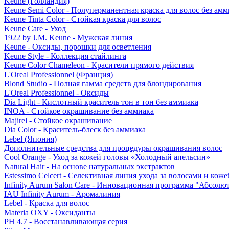
Keune (Голландия)
Keune Semi Color - Полуперманентная краска для волос без амм
Keune Tinta Color - Стойкая краска для волос
Keune Care - Уход
1922 by J.M. Keune - Мужская линия
Keune - Оксиды, порошки для осветления
Keune Style - Коллекция стайлинга
Keune Color Chameleon - Красители прямого действия
L'Oreal Professionnel (Франция)
Blond Studio - Полная гамма средств для блондирования
L'Oreal Professionnel - Оксиды
Dia Light - Кислотный краситель тон в тон без аммиака
INOA - Стойкое окрашивание без аммиака
Majirel - Стойкое окрашивание
Dia Color - Краситель-блеск без аммиака
Lebel (Япония)
Дополнительные средства для процедуры окрашивания волос
Cool Orange - Уход за кожей головы «Холодный апельсин»
Natural Hair - На основе натуральных экстрактов
Estessimo Celcert - Селективная линия ухода за волосами и кож
Infinity Aurum Salon Care - Инновационная программа "Абсолют
IAU Infinity Aurum - Аромалиния
Lebel - Краска для волос
Materia OXY - Оксиданты
PH 4.7 - Восстанавливающая серия