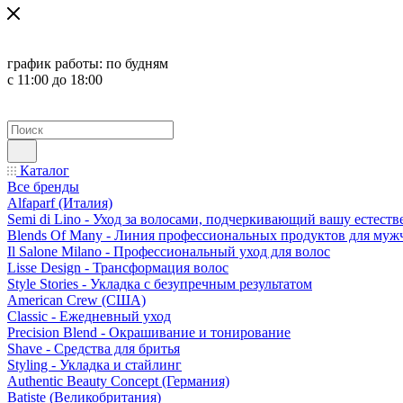
график работы:
по будням
с 11:00 до 18:00
Каталог
Все бренды
Alfaparf (Италия)
Semi di Lino - Уход за волосами, подчеркивающий вашу естест
Blends Of Many - Линия профессиональных продуктов для муж
Il Salone Milano - Профессиональный уход для волос
Lisse Design - Трансформация волос
Style Stories - Укладка с безупречным результатом
American Crew (США)
Classic - Ежедневный уход
Precision Blend - Окрашивание и тонирование
Shave - Средства для бритья
Styling - Укладка и стайлинг
Authentic Beauty Concept (Германия)
Batiste (Великобритания)