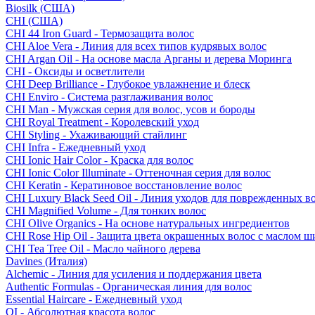
Biosilk (США)
CHI (США)
CHI 44 Iron Guard - Термозащита волос
CHI Aloe Vera - Линия для всех типов кудрявых волос
CHI Argan Oil - На основе масла Арганы и дерева Моринга
CHI - Оксиды и осветлители
CHI Deep Brilliance - Глубокое увлажнение и блеск
CHI Enviro - Система разглаживания волос
CHI Man - Мужская серия для волос, усов и бороды
CHI Royal Treatment - Королевский уход
CHI Styling - Ухаживающий стайлинг
CHI Infra - Ежедневный уход
CHI Ionic Hair Color - Краска для волос
CHI Ionic Color Illuminate - Оттеночная серия для волос
CHI Keratin - Кератиновое восстановление волос
CHI Luxury Black Seed Oil - Линия уходов для поврежденных в
CHI Magnified Volume - Для тонких волос
CHI Olive Organics - На основе натуральных ингредиентов
CHI Rose Hip Oil - Защита цвета окрашенных волос с маслом 
CHI Tea Tree Oil - Масло чайного дерева
Davines (Италия)
Alchemic - Линия для усиления и поддержания цвета
Authentic Formulas - Органическая линия для волос
Essential Haircare - Eжедневный уход
OI - Абсолютная красота волос