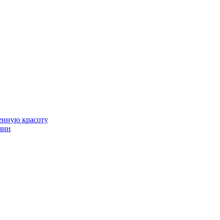
венную красоту
чин