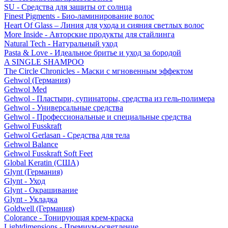
SU - Средства для защиты от солнца
Finest Pigments - Био-ламинирование волос
Heart Of Glass – Линия для ухода и сияния светлых волос
More Inside - Авторские продукты для стайлинга
Natural Tech - Натуральный уход
Pasta & Love - Идеальное бритье и уход за бородой
A SINGLE SHAMPOO
The Circle Chronicles - Маски с мгновенным эффектом
Gehwol (Германия)
Gehwol Med
Gehwol - Пластыри, супинаторы, средства из гель-полимера
Gehwol - Универсальные средства
Gehwol - Профессиональные и специальные средства
Gehwol Fusskraft
Gehwol Gerlasan - Средства для тела
Gehwol Balance
Gehwol Fusskraft Soft Feet
Global Keratin (США)
Glynt (Германия)
Glynt - Уход
Glynt - Окрашивание
Glynt - Укладка
Goldwell (Германия)
Colorance - Тонирующая крем-краска
Lightdimensions - Премиум-осветление