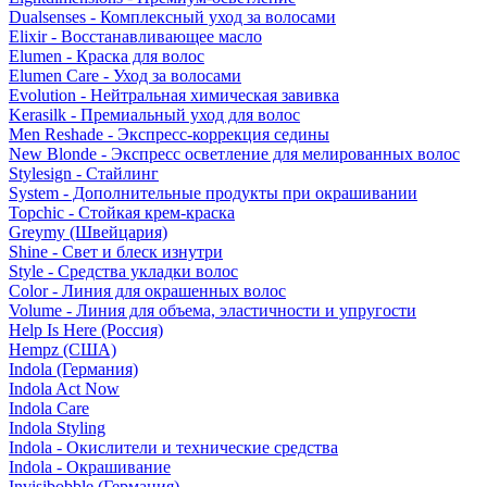
Dualsenses - Комплексный уход за волосами
Elixir - Восстанавливающее масло
Elumen - Краска для волос
Elumen Care - Уход за волосами
Evolution - Нейтральная химическая завивка
Kerasilk - Премиальный уход для волос
Men Reshade - Экспресс-коррекция седины
New Blonde - Экспресс осветление для мелированных волос
Stylesign - Стайлинг
System - Дополнительные продукты при окрашивании
Topchic - Стойкая крем-краска
Greymy (Швейцария)
Shine - Свет и блеск изнутри
Style - Средства укладки волос
Color - Линия для окрашенных волос
Volume - Линия для объема, эластичности и упругости
Help Is Here (Россия)
Hempz (США)
Indola (Германия)
Indola Act Now
Indola Care
Indola Styling
Indola - Окислители и технические средства
Indola - Окрашивание
Invisibobble (Германия)