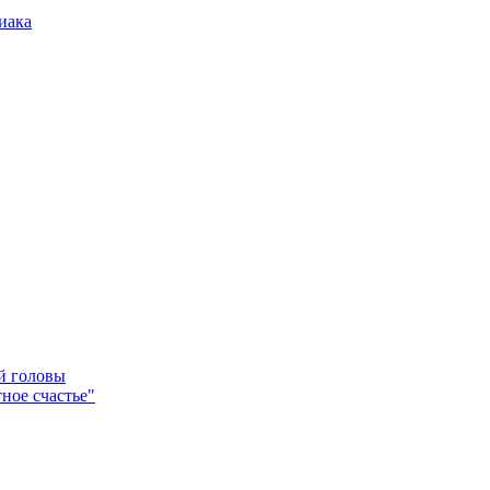
иака
ей головы
ное счастье"