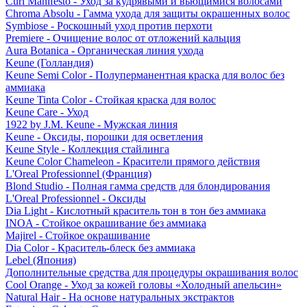
Curl Manifesto - Уход за кудрявыми и вьющимися волосами
Chroma Absolu - Гамма ухода для защиты окрашенных волос
Symbiose - Роскошный уход против перхоти
Premiere - Очищение волос от отложений кальция
Aura Botanica - Органическая линия ухода
Keune (Голландия)
Keune Semi Color - Полуперманентная краска для волос без
аммиака
Keune Tinta Color - Стойкая краска для волос
Keune Care - Уход
1922 by J.M. Keune - Мужская линия
Keune - Оксиды, порошки для осветления
Keune Style - Коллекция стайлинга
Keune Color Chameleon - Красители прямого действия
L'Oreal Professionnel (Франция)
Blond Studio - Полная гамма средств для блондирования
L'Oreal Professionnel - Оксиды
Dia Light - Кислотный краситель тон в тон без аммиака
INOA - Стойкое окрашивание без аммиака
Majirel - Стойкое окрашивание
Dia Color - Краситель-блеск без аммиака
Lebel (Япония)
Дополнительные средства для процедуры окрашивания волос
Cool Orange - Уход за кожей головы «Холодный апельсин»
Natural Hair - На основе натуральных экстрактов