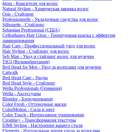
Igora - Красители для волос
Natural Styling - Химическая завивка волос
Osis - Стайлинг
Professionnelle - Укладочные средства для волос
Silhouette - Стайлинг
Sebastian Professional (США)
Cellophanes Hair Gloss - Тонирующая краска с эффектом
ламинирования
Hair Care - Профессиональный уход для волос
Hair Styling - Стайлинг для волос
Seb Man - Уход и стайлинг волос для мужчин
TIGI (Великобритания)
Bed Head for Men - Уход за волосами для мужчин
Catwalk
Bed Head Care - Уходы
Bed Head Style - Стайлинг
Wella Professionals (Германия)
Wella - Аксессуары
Blondor - Блондирование
Color Fresh - Оттеночные маски
ColorMotion - Сила и цвет
Color Touch - Интенсивное тонирование
Creatine+ - Трансформация текстуры
EIMI Styling - Настроение вашего стиля
Elements - Натуральная линия ухода за волосами