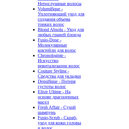
Непослушные волосы
Volumifique -
Уплотняющий уход для
создания объема
тонких волос
Blond Absolu - Уход для
любых граней блонда
Fusio-Dose -
Молекулярные
коктейли для волос
Chronologiste -
Искусство
ревитализации волос
Couture Styling -
Средства для укладки
Densifique - Потеря
густоты волос
Elixir Ultime - На
основе драгоценных
масел
Fresh Affair - Сухой
шампунь
Fusio-Scrub - Скраб-
уход для кожи головы
и волос