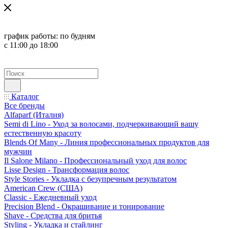
график работы:
по будням
с 11:00 до 18:00
Каталог
Все бренды
Alfaparf (Италия)
Semi di Lino - Уход за волосами, подчеркивающий вашу
естественную красоту
Blends Of Many - Линия профессиональных продуктов для
мужчин
Il Salone Milano - Профессиональный уход для волос
Lisse Design - Трансформация волос
Style Stories - Укладка с безупречным результатом
American Crew (США)
Classic - Ежедневный уход
Precision Blend - Окрашивание и тонирование
Shave - Средства для бритья
Styling - Укладка и стайлинг