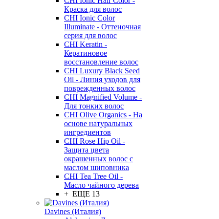
CHI Ionic Hair Color -
Краска для волос
CHI Ionic Color
Illuminate - Оттеночная
серия для волос
CHI Keratin -
Кератиновое
восстановление волос
CHI Luxury Black Seed
Oil - Линия уходов для
поврежденных волос
CHI Magnified Volume -
Для тонких волос
CHI Olive Organics - На
основе натуральных
ингредиентов
CHI Rose Hip Oil -
Защита цвета
окрашенных волос с
маслом шиповника
CHI Tea Tree Oil -
Масло чайного дерева
+ ЕЩЕ 13
Davines (Италия)