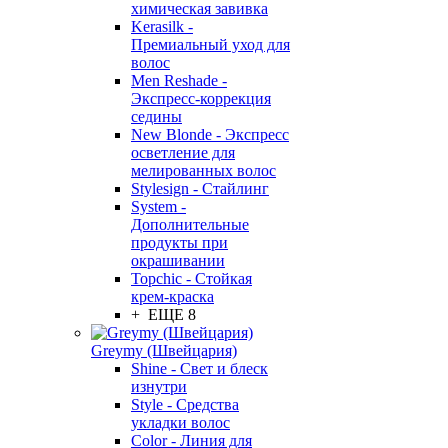
химическая завивка
Kerasilk -
Премиальный уход для
волос
Men Reshade -
Экспресс-коррекция
седины
New Blonde - Экспресс
осветление для
мелированных волос
Stylesign - Стайлинг
System -
Дополнительные
продукты при
окрашивании
Topchic - Стойкая
крем-краска
+ ЕЩЕ 8
Greymy (Швейцария)
Shine - Свет и блеск
изнутри
Style - Средства
укладки волос
Color - Линия для