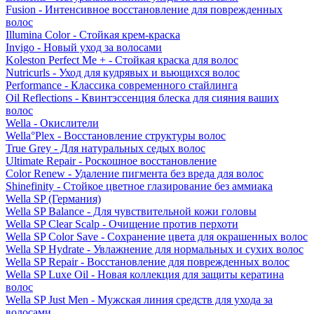
Fusion - Интенсивное восстановление для поврежденных
волос
Illumina Color - Стойкая крем-краска
Invigo - Новый уход за волосами
Koleston Perfect Me + - Стойкая краска для волос
Nutricurls - Уход для кудрявых и вьющихся волос
Performance - Классика современного стайлинга
Oil Reflections - Квинтэссенция блеска для сияния ваших
волос
Wella - Окислители
Wella°Plex - Восстановление структуры волос
True Grey - Для натуральных седых волос
Ultimate Repair - Роскошное восстановление
Color Renew - Удаление пигмента без вреда для волос
Shinefinity - Стойкое цветное глазирование без аммиака
Wella SP (Германия)
Wella SP Balance - Для чувствительной кожи головы
Wella SP Clear Scalp - Очищение против перхоти
Wella SP Color Save - Сохранение цвета для окрашенных волос
Wella SP Hydrate - Увлажнение для нормальных и сухих волос
Wella SP Repair - Восстановление для поврежденных волос
Wella SP Luxe Oil - Новая коллекция для защиты кератина
волос
Wella SP Just Men - Мужская линия средств для ухода за
волосами