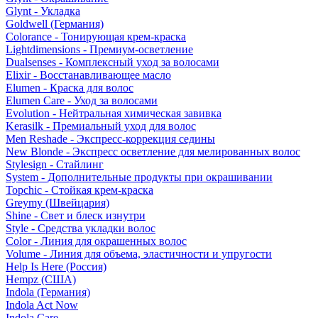
Glynt - Укладка
Goldwell (Германия)
Colorance - Тонирующая крем-краска
Lightdimensions - Премиум-осветление
Dualsenses - Комплексный уход за волосами
Elixir - Восстанавливающее масло
Elumen - Краска для волос
Elumen Care - Уход за волосами
Evolution - Нейтральная химическая завивка
Kerasilk - Премиальный уход для волос
Men Reshade - Экспресс-коррекция седины
New Blonde - Экспресс осветление для мелированных волос
Stylesign - Стайлинг
System - Дополнительные продукты при окрашивании
Topchic - Стойкая крем-краска
Greymy (Швейцария)
Shine - Свет и блеск изнутри
Style - Средства укладки волос
Color - Линия для окрашенных волос
Volume - Линия для объема, эластичности и упругости
Help Is Here (Россия)
Hempz (США)
Indola (Германия)
Indola Act Now
Indola Care