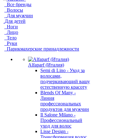
Все бренды
Волосы
Для мужчин
Для детей
Ноги
Лицо
Тело
Руки
Парикмахерские принадлежности
Alfaparf (Италия)
Semi di Lino - Уход за
волосами,
подчеркивающий вашу
естественную красоту
Blends Of Many -
Линия
профессиональных
продуктов для мужчин
Il Salone Milano -
Профессиональный
уход для волос
Lisse Design -
Трансформация волос