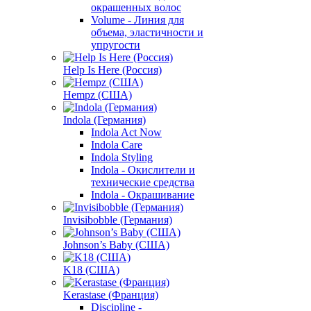
окрашенных волос
Volume - Линия для
объема, эластичности и
упругости
Help Is Here (Россия)
Hempz (США)
Indola (Германия)
Indola Act Now
Indola Care
Indola Styling
Indola - Окислители и
технические средства
Indola - Окрашивание
Invisibobble (Германия)
Johnson’s Baby (США)
K18 (США)
Kerastase (Франция)
Discipline -