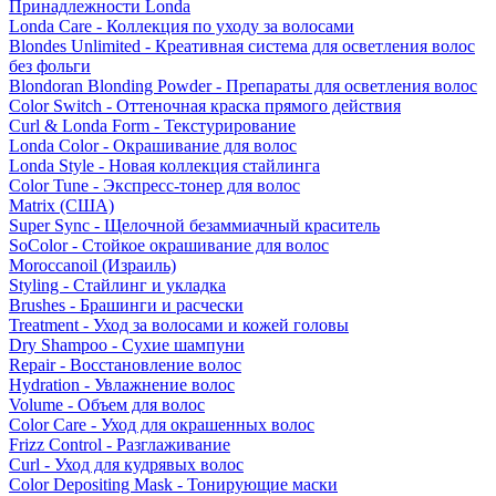
Принадлежности Londa
Londa Care - Коллекция по уходу за волосами
Blondes Unlimited - Креативная система для осветления волос
без фольги
Blondoran Blonding Powder - Препараты для осветления волос
Color Switch - Оттеночная краска прямого действия
Curl & Londa Form - Текстурирование
Londa Color - Окрашивание для волос
Londa Style - Новая коллекция стайлинга
Color Tune - Экспресс-тонер для волос
Matrix (США)
Super Sync - Щелочной безаммиачный краситель
SoColor - Стойкое окрашивание для волос
Moroccanoil (Израиль)
Styling - Стайлинг и укладка
Brushes - Брашинги и расчески
Treatment - Уход за волосами и кожей головы
Dry Shampoo - Сухие шампуни
Repair - Восстановление волос
Hydration - Увлажнение волос
Volume - Объем для волос
Color Care - Уход для окрашенных волос
Frizz Control - Разглаживание
Curl - Уход для кудрявых волос
Color Depositing Mask - Тонирующие маски