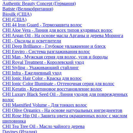
Authentic Beauty Concept (Германия)
Batiste (Великобритания)
Biosilk (США)
CHI (США)
CHI 44 Iron Guard - Термозащита волос
CHI Aloe Vera - Линия для всех типов кудрявых волос
CHI Argan Oil - На основе масла Арганы и дерева Моринга
CHI - Оксиды и осветлители
CHI Deep Brilliance - Глубокое увлажнение и блеск
CHI Enviro - Система разглаживания волос
CHI Man - Мужская серия для волос, усов и бороды
CHI Royal Treatment - Королевский уход
CHI Styling - Ухаживающий стайлинг
CHI Infra - Ежедневный уход
CHI Ionic Hair Color - Краска для волос
CHI Ionic Color Illuminate - Оттеночная серия для волос
CHI Keratin - Кератиновое восстановление волос
CHI Luxury Black Seed Oil - Линия уходов для поврежденных
волос
CHI Magnified Volume - Для тонких волос
CHI Olive Organics - На основе натуральных ингредиентов
CHI Rose Hip Oil - Защита цвета окрашенных волос с маслом
шиповника
CHI Tea Tree Oil - Масло чайного дерева
Davines (Италия)