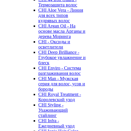
Термозащита волос
CHI Aloe Vera - Линия
для всех типов
кудрявых волос
CHI Argan Oil - На
основе масла Арганы и
дерева Моринга
CHI - Оксиды и
осветлители
CHI Deep Brilliance -
Глубокое увлажнение и
блеск
CHI Enviro - Система
разглаживания волос
CHI Man - Мужская
серия для волос, усов и
бороды
CHI Royal Treatment -
Королевский уход
CHI Styling -
Ухаживающий
стайлинг
CHI Infra -
Ежедневный уход