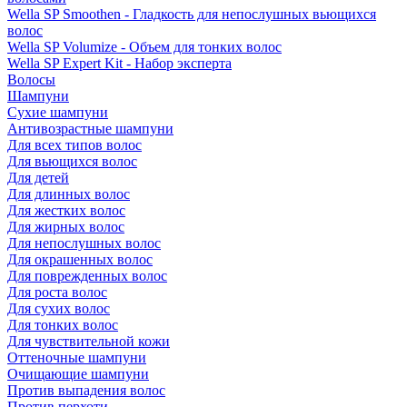
Wella SP Smoothen - Гладкость для непослушных вьющихся
волос
Wella SP Volumize - Объем для тонких волос
Wella SP Expert Kit - Набор эксперта
Волосы
Шампуни
Сухие шампуни
Антивозрастные шампуни
Для всех типов волос
Для вьющихся волос
Для детей
Для длинных волос
Для жестких волос
Для жирных волос
Для непослушных волос
Для окрашенных волос
Для поврежденных волос
Для роста волос
Для сухих волос
Для тонких волос
Для чувствительной кожи
Оттеночные шампуни
Очищающие шампуни
Против выпадения волос
Против перхоти