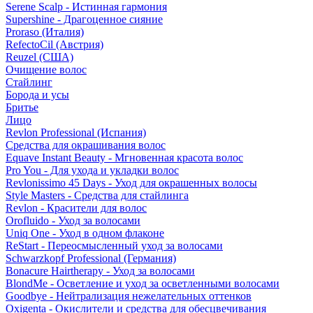
Serene Scalp - Истинная гармония
Supershine - Драгоценное сияние
Proraso (Италия)
RefectoCil (Австрия)
Reuzel (США)
Очищение волос
Стайлинг
Борода и усы
Бритье
Лицо
Revlon Professional (Испания)
Средства для окрашивания волос
Equave Instant Beauty - Мгновенная красота волос
Pro You - Для ухода и укладки волос
Revlonissimo 45 Days - Уход для окрашенных волосы
Style Masters - Средства для стайлинга
Revlon - Красители для волос
Orofluido - Уход за волосами
Uniq One - Уход в одном флаконе
ReStart - Переосмысленный уход за волосами
Schwarzkopf Professional (Германия)
Bonacure Hairtherapy - Уход за волосами
BlondMe - Осветление и уход за осветленными волосами
Goodbye - Нейтрализация нежелательных оттенков
Oxigenta - Окислители и средства для обесцвечивания