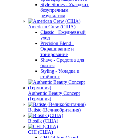
Style Stories - Укладка с
безупречным
результатом
American Crew (США)
Classic - Ежедневный
уход
Precision Blend -
Окрашивание и
тонирование
Shave - Средства для
бритья
Styling - Укладка и
стайлинг
Authentic Beauty Concept
(Германия)
Batiste (Великобритания)
Biosilk (США)
CHI (США)
CHI 44 Iron Guard -