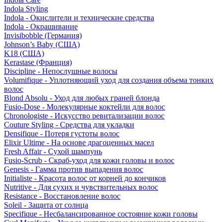
Indola Styling
Indola - Окислители и технические средства
Indola - Окрашивание
Invisibobble (Германия)
Johnson’s Baby (США)
K18 (США)
Kerastase (Франция)
Discipline - Непослушные волосы
Volumifique - Уплотняющий уход для создания объема тонких
волос
Blond Absolu - Уход для любых граней блонда
Fusio-Dose - Молекулярные коктейли для волос
Chronologiste - Искусство ревитализации волос
Couture Styling - Средства для укладки
Densifique - Потеря густоты волос
Elixir Ultime - На основе драгоценных масел
Fresh Affair - Сухой шампунь
Fusio-Scrub - Скраб-уход для кожи головы и волос
Genesis - Гамма против выпадения волос
Initialiste - Красота волос от корней до кончиков
Nutritive - Для сухих и чувствительных волос
Resistance - Восстановление волос
Soleil - Защита от солнца
Specifique - Несбалансированное состояние кожи головы