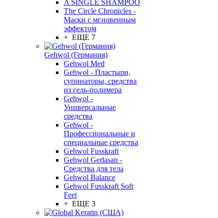
A SINGLE SHAMPOO
The Circle Chronicles -
Маски с мгновенным
эффектом
+ ЕЩЕ 7
Gehwol (Германия)
Gehwol Med
Gehwol - Пластыри,
супинаторы, средства
из гель-полимера
Gehwol -
Универсальные
средства
Gehwol -
Профессиональные и
специальные средства
Gehwol Fusskraft
Gehwol Gerlasan -
Средства для тела
Gehwol Balance
Gehwol Fusskraft Soft
Feet
+ ЕЩЕ 3