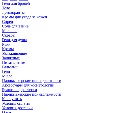
Гели для бровей
Тело
Дезодоранты
Кремы для ухода за кожей
Спреи
Соль для ванны
Молочко
Скрабы
Гели для душа
Руки
Кремы
Увлажняющие
Защитные
Питательные
Бальзамы
Гели
Мыло
Парикмахерские принадлежности
Аксессуары для косметологии
Брашинги, расчески
Парикмахерские принадлежности
Как купить
Условия оплаты
Условия доставки
О нас