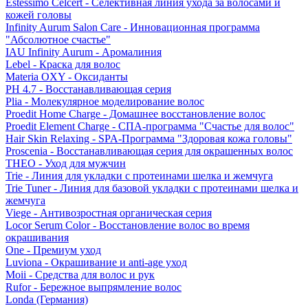
Estessimo Celcert - Селективная линия ухода за волосами и
кожей головы
Infinity Aurum Salon Care - Инновационная программа
"Абсолютное счастье"
IAU Infinity Aurum - Аромалиния
Lebel - Краска для волос
Materia OXY - Оксиданты
PH 4.7 - Восстанавливающая серия
Plia - Молекулярное моделирование волос
Proedit Home Charge - Домашнее восстановление волос
Proedit Element Charge - СПА-программа "Счастье для волос"
Hair Skin Relaxing - SPA-Программа "Здоровая кожа головы"
Proscenia - Восстанавливающая серия для окрашенных волос
THEO - Уход для мужчин
Trie - Линия для укладки с протеинами шелка и жемчуга
Trie Tuner - Линия для базовой укладки с протеинами шелка и
жемчуга
Viege - Антивозростная органическая серия
Locor Serum Color - Восстановление волос во время
окрашивания
One - Премиум уход
Luviona - Окрашивание и anti-age уход
Moii - Средства для волос и рук
Rufor - Бережное выпрямление волос
Londa (Германия)