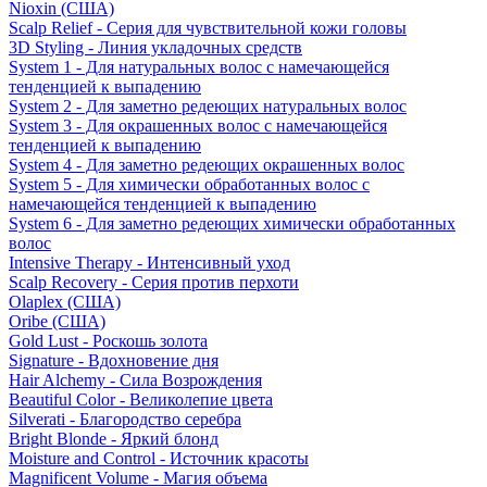
Nioxin (США)
Scalp Relief - Серия для чувствительной кожи головы
3D Styling - Линия укладочных средств
System 1 - Для натуральных волос с намечающейся
тенденцией к выпадению
System 2 - Для заметно редеющих натуральных волос
System 3 - Для окрашенных волос с намечающейся
тенденцией к выпадению
System 4 - Для заметно редеющих окрашенных волос
System 5 - Для химически обработанных волос с
намечающейся тенденцией к выпадению
System 6 - Для заметно редеющих химически обработанных
волос
Intensive Therapy - Интенсивный уход
Scalp Recovery - Серия против перхоти
Olaplex (США)
Oribe (США)
Gold Lust - Роскошь золота
Signature - Вдохновение дня
Hair Alchemy - Сила Возрождения
Beautiful Color - Великолепие цвета
Silverati - Благородство серебра
Bright Blonde - Яркий блонд
Moisture and Control - Источник красоты
Magnificent Volume - Магия объема