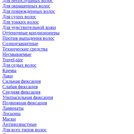
Для непослушных волос
Для окрашенных волос
Для поврежденных волос
Для сухих волос
Для тонких волос
Для чувствительной кожи
Оттеночные кондиционеры
Против выпадения волос
Солнцезащитные
Технические средства
Несмываемые
Travel-size
Для седых волос
Кремы
Лаки
Сильная фиксация
Слабая фиксация
Средняя фиксация
Ультрасильная фиксация
Подвижная фиксация
Ламинаты
Лосьоны
Маски
Антивозрастные
Для всех типов волос