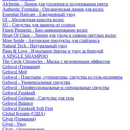
Alchemic - Линия для усиления и поддержания цвета
Authentic Formulas - Органическая линия для волос
Essential Haircare - Eжедневный уход
OI - Абсолютная красота волос
SU - Средства для защиты от солнца
Finest Pigments - Био-ламинирование волос
Heart Of Glass – Линия для ухода и сияния светлых волос
More Inside - Авторские продукты для стайлинга
Natural Tech - Натуральный уход
Pasta & Love - Идеальное бритье и уход за бородой
A SINGLE SHAMPOO
The Circle Chronicles - Маски с мгновенным эффектом
Gehwol (Германия)
Gehwol Med
Gehwol - Пластыри, супинаторы, средства из гель-полимера
Gehwol - Универсальные средства
Gehwol - Профессиональные и специальные средства
Gehwol Fusskraft
Gehwol Gerlasan - Средства для тела
Gehwol Balance
Gehwol Fusskraft Soft Feet
Global Keratin (США)
Glynt (Германия)
Glynt - Уход
Glynt - Окрашивание