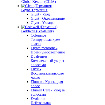
Global Keratin (США)
Glynt (Германия)
Glynt - Уход
Glynt - Окрашивание
Glynt - Укладка
Goldwell (Германия)
Colorance -
Тонирующая крем-
краска
Lightdimensions -
Премиум-осветление
Dualsenses -
Комплексный уход за
волосами
Elixir -
Восстанавливающее
масло
Elumen - Краска для
волос
Elumen Care - Уход за
волосами
Evolution -
Нейтральная