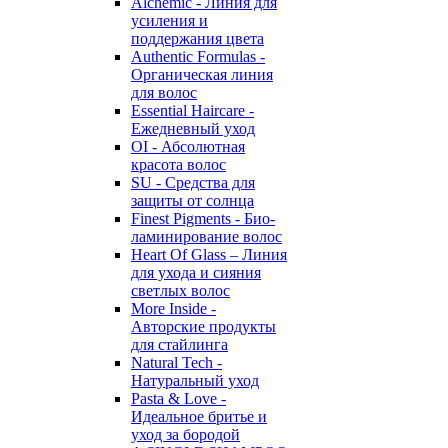
Alchemic - Линия для
усиления и
поддержания цвета
Authentic Formulas -
Органическая линия
для волос
Essential Haircare -
Eжедневный уход
OI - Абсолютная
красота волос
SU - Средства для
защиты от солнца
Finest Pigments - Био-
ламинирование волос
Heart Of Glass – Линия
для ухода и сияния
светлых волос
More Inside -
Авторские продукты
для стайлинга
Natural Tech -
Натуральный уход
Pasta & Love -
Идеальное бритье и
уход за бородой