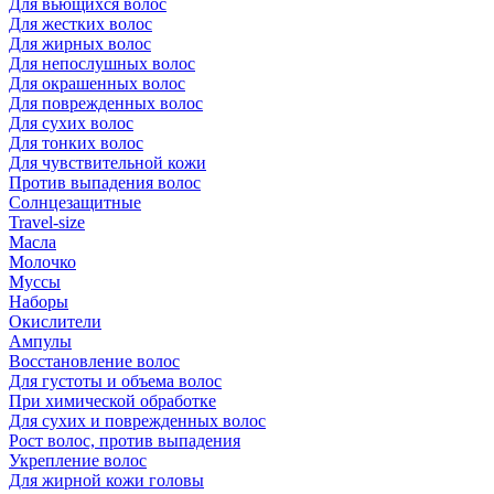
Для вьющихся волос
Для жестких волос
Для жирных волос
Для непослушных волос
Для окрашенных волос
Для поврежденных волос
Для сухих волос
Для тонких волос
Для чувствительной кожи
Против выпадения волос
Солнцезащитные
Travel-size
Масла
Молочко
Муссы
Наборы
Окислители
Ампулы
Восстановление волос
Для густоты и объема волос
При химической обработке
Для сухих и поврежденных волос
Рост волос, против выпадения
Укрепление волос
Для жирной кожи головы