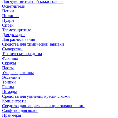
Для чувствительной кожи головы
Осветлители
Пенки
Пилинги
Пудры
Спреи
Термозащитные
Для укладки
Для расчесывания
Средства для химической завивки
Сыворотки
Технические средства
Флюиды
Скрабы
Пасты
Уход с кератином
Эссенции
Тоники
Глины
Помады
Средства для удаления краски с кожи
Концентраты
Средства для защиты кожи при окрашивании
Салфетки для волос
Праймеры