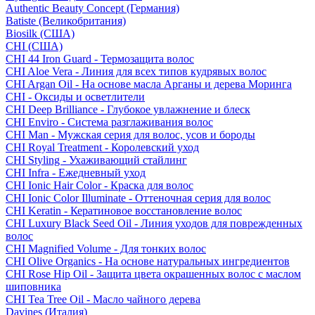
Authentic Beauty Concept (Германия)
Batiste (Великобритания)
Biosilk (США)
CHI (США)
CHI 44 Iron Guard - Термозащита волос
CHI Aloe Vera - Линия для всех типов кудрявых волос
CHI Argan Oil - На основе масла Арганы и дерева Моринга
CHI - Оксиды и осветлители
CHI Deep Brilliance - Глубокое увлажнение и блеск
CHI Enviro - Система разглаживания волос
CHI Man - Мужская серия для волос, усов и бороды
CHI Royal Treatment - Королевский уход
CHI Styling - Ухаживающий стайлинг
CHI Infra - Ежедневный уход
CHI Ionic Hair Color - Краска для волос
CHI Ionic Color Illuminate - Оттеночная серия для волос
CHI Keratin - Кератиновое восстановление волос
CHI Luxury Black Seed Oil - Линия уходов для поврежденных
волос
CHI Magnified Volume - Для тонких волос
CHI Olive Organics - На основе натуральных ингредиентов
CHI Rose Hip Oil - Защита цвета окрашенных волос с маслом
шиповника
CHI Tea Tree Oil - Масло чайного дерева
Davines (Италия)