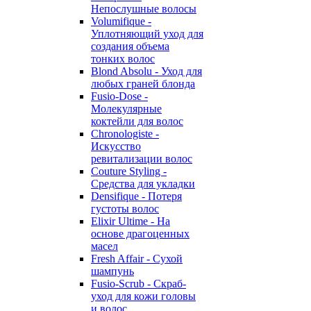
Непослушные волосы
Volumifique -
Уплотняющий уход для
создания объема
тонких волос
Blond Absolu - Уход для
любых граней блонда
Fusio-Dose -
Молекулярные
коктейли для волос
Chronologiste -
Искусство
ревитализации волос
Couture Styling -
Средства для укладки
Densifique - Потеря
густоты волос
Elixir Ultime - На
основе драгоценных
масел
Fresh Affair - Сухой
шампунь
Fusio-Scrub - Скраб-
уход для кожи головы
и волос