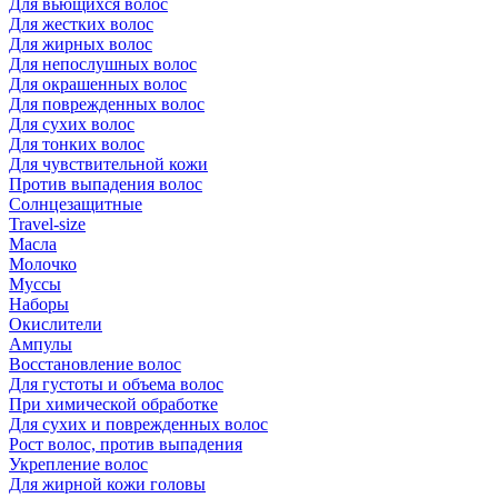
Для вьющихся волос
Для жестких волос
Для жирных волос
Для непослушных волос
Для окрашенных волос
Для поврежденных волос
Для сухих волос
Для тонких волос
Для чувствительной кожи
Против выпадения волос
Солнцезащитные
Travel-size
Масла
Молочко
Муссы
Наборы
Окислители
Ампулы
Восстановление волос
Для густоты и объема волос
При химической обработке
Для сухих и поврежденных волос
Рост волос, против выпадения
Укрепление волос
Для жирной кожи головы