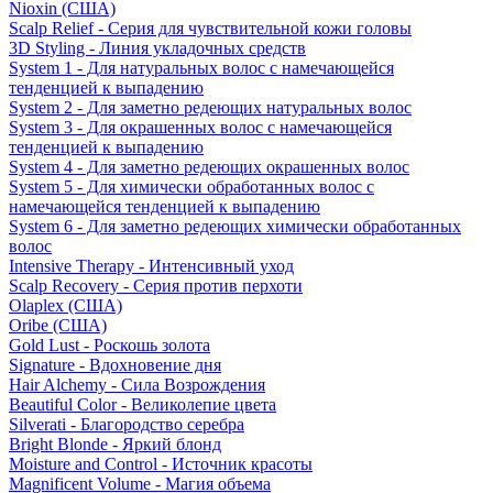
Nioxin (США)
Scalp Relief - Серия для чувствительной кожи головы
3D Styling - Линия укладочных средств
System 1 - Для натуральных волос с намечающейся
тенденцией к выпадению
System 2 - Для заметно редеющих натуральных волос
System 3 - Для окрашенных волос с намечающейся
тенденцией к выпадению
System 4 - Для заметно редеющих окрашенных волос
System 5 - Для химически обработанных волос с
намечающейся тенденцией к выпадению
System 6 - Для заметно редеющих химически обработанных
волос
Intensive Therapy - Интенсивный уход
Scalp Recovery - Серия против перхоти
Olaplex (США)
Oribe (США)
Gold Lust - Роскошь золота
Signature - Вдохновение дня
Hair Alchemy - Сила Возрождения
Beautiful Color - Великолепие цвета
Silverati - Благородство серебра
Bright Blonde - Яркий блонд
Moisture and Control - Источник красоты
Magnificent Volume - Магия объема