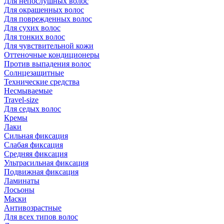
Для непослушных волос
Для окрашенных волос
Для поврежденных волос
Для сухих волос
Для тонких волос
Для чувствительной кожи
Оттеночные кондиционеры
Против выпадения волос
Солнцезащитные
Технические средства
Несмываемые
Travel-size
Для седых волос
Кремы
Лаки
Сильная фиксация
Слабая фиксация
Средняя фиксация
Ультрасильная фиксация
Подвижная фиксация
Ламинаты
Лосьоны
Маски
Антивозрастные
Для всех типов волос