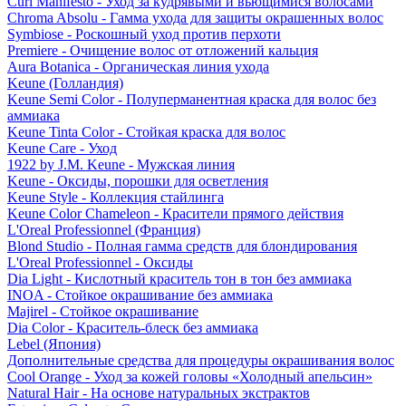
Curl Manifesto - Уход за кудрявыми и вьющимися волосами
Chroma Absolu - Гамма ухода для защиты окрашенных волос
Symbiose - Роскошный уход против перхоти
Premiere - Очищение волос от отложений кальция
Aura Botanica - Органическая линия ухода
Keune (Голландия)
Keune Semi Color - Полуперманентная краска для волос без
аммиака
Keune Tinta Color - Стойкая краска для волос
Keune Care - Уход
1922 by J.M. Keune - Мужская линия
Keune - Оксиды, порошки для осветления
Keune Style - Коллекция стайлинга
Keune Color Chameleon - Красители прямого действия
L'Oreal Professionnel (Франция)
Blond Studio - Полная гамма средств для блондирования
L'Oreal Professionnel - Оксиды
Dia Light - Кислотный краситель тон в тон без аммиака
INOA - Стойкое окрашивание без аммиака
Majirel - Стойкое окрашивание
Dia Color - Краситель-блеск без аммиака
Lebel (Япония)
Дополнительные средства для процедуры окрашивания волос
Cool Orange - Уход за кожей головы «Холодный апельсин»
Natural Hair - На основе натуральных экстрактов