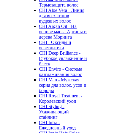
Термозащита волос
CHI Aloe Vera - Линия
для всех типов
кудрявых волос
CHI Argan Oil - На
основе масла Арганы и
дерева Моринга
CHI - Оксиды и
осветлители
CHI Deep Brilliance -
Глубокое увлажнение и
блеск
CHI Enviro - Система
разглаживания волос
CHI Man - Мужская
серия для волос, усов и
бороды
CHI Royal Treatment -
Королевский уход
CHI Styling -
Ухаживающий
стайлинг
CHI Infra -
Ежедневный уход