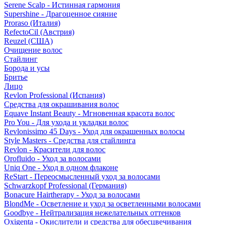
Serene Scalp - Истинная гармония
Supershine - Драгоценное сияние
Proraso (Италия)
RefectoCil (Австрия)
Reuzel (США)
Очищение волос
Стайлинг
Борода и усы
Бритье
Лицо
Revlon Professional (Испания)
Средства для окрашивания волос
Equave Instant Beauty - Мгновенная красота волос
Pro You - Для ухода и укладки волос
Revlonissimo 45 Days - Уход для окрашенных волосы
Style Masters - Средства для стайлинга
Revlon - Красители для волос
Orofluido - Уход за волосами
Uniq One - Уход в одном флаконе
ReStart - Переосмысленный уход за волосами
Schwarzkopf Professional (Германия)
Bonacure Hairtherapy - Уход за волосами
BlondMe - Осветление и уход за осветленными волосами
Goodbye - Нейтрализация нежелательных оттенков
Oxigenta - Окислители и средства для обесцвечивания