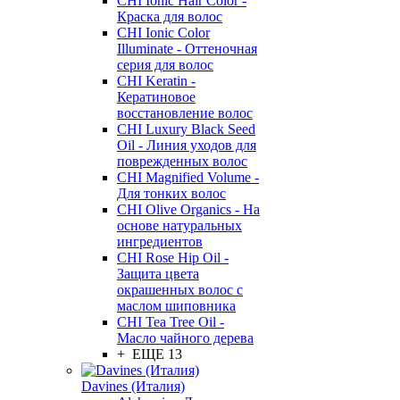
CHI Ionic Hair Color -
Краска для волос
CHI Ionic Color
Illuminate - Оттеночная
серия для волос
CHI Keratin -
Кератиновое
восстановление волос
CHI Luxury Black Seed
Oil - Линия уходов для
поврежденных волос
CHI Magnified Volume -
Для тонких волос
CHI Olive Organics - На
основе натуральных
ингредиентов
CHI Rose Hip Oil -
Защита цвета
окрашенных волос с
маслом шиповника
CHI Tea Tree Oil -
Масло чайного дерева
+ ЕЩЕ 13
Davines (Италия)