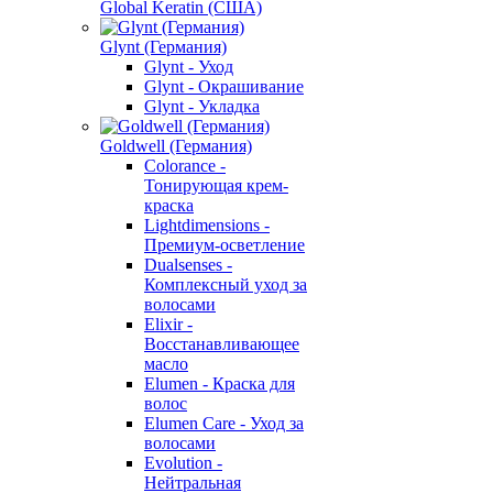
Global Keratin (США)
Glynt (Германия)
Glynt - Уход
Glynt - Окрашивание
Glynt - Укладка
Goldwell (Германия)
Colorance -
Тонирующая крем-
краска
Lightdimensions -
Премиум-осветление
Dualsenses -
Комплексный уход за
волосами
Elixir -
Восстанавливающее
масло
Elumen - Краска для
волос
Elumen Care - Уход за
волосами
Evolution -
Нейтральная