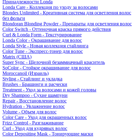
Принадлежности Londa
Londa Care - Коллекция по уходу за волосами
Blondes Unlimited - Креативная система для осветления волос
без фольги
Blondoran Blonding Powder - Препараты для осветления волос
Color Switch - Оттеночная краска прямого действия
Curl & Londa Form - Текстурирование
Londa Color - Окрашивание для волос
Londa Style - Новая коллекция стайлинга
Color Tune - Экспресс-тонер для волос
Matrix (США)
Super Sync - Щелочной безаммиачный краситель
SoColor - Стойкое окрашивание для волос
Moroccanoil (Израиль)
Styling - Стайлинг и укладка
Brushes - Брашинги и расчески
Treatment - Уход за волосами и кожей головы
Dry Shampoo - Сухие шампуни
Repair - Восстановление волос
Hydration - Увлажнение волос
Volume - Объем для волос
Color Care - Уход для окрашенных волос
Frizz Control - Разглаживание
Curl - Уход для кудрявых волос
Color Depositing Mask - Тонирующие маски