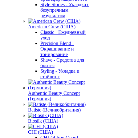
Style Stories - Укладка с
безупречным
результатом
American Crew (США)
Classic - Ежедневный
уход
Precision Blend -
Окрашивание и
тонирование
Shave - Средства для
бритья
Styling - Укладка и
стайлинг
Authentic Beauty Concept
(Германия)
Batiste (Великобритания)
Biosilk (США)
CHI (США)
CHI 44 Iron Guard -