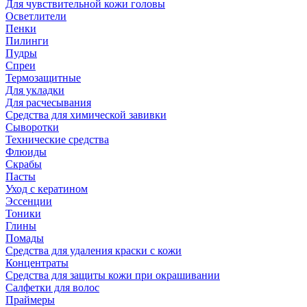
Для чувствительной кожи головы
Осветлители
Пенки
Пилинги
Пудры
Спреи
Термозащитные
Для укладки
Для расчесывания
Средства для химической завивки
Сыворотки
Технические средства
Флюиды
Скрабы
Пасты
Уход с кератином
Эссенции
Тоники
Глины
Помады
Средства для удаления краски с кожи
Концентраты
Средства для защиты кожи при окрашивании
Салфетки для волос
Праймеры