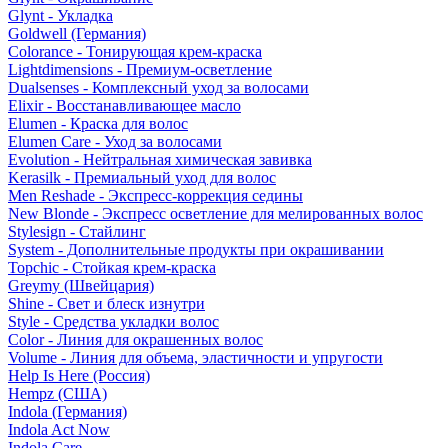
Glynt - Укладка
Goldwell (Германия)
Colorance - Тонирующая крем-краска
Lightdimensions - Премиум-осветление
Dualsenses - Комплексный уход за волосами
Elixir - Восстанавливающее масло
Elumen - Краска для волос
Elumen Care - Уход за волосами
Evolution - Нейтральная химическая завивка
Kerasilk - Премиальный уход для волос
Men Reshade - Экспресс-коррекция седины
New Blonde - Экспресс осветление для мелированных волос
Stylesign - Стайлинг
System - Дополнительные продукты при окрашивании
Topchic - Стойкая крем-краска
Greymy (Швейцария)
Shine - Свет и блеск изнутри
Style - Средства укладки волос
Color - Линия для окрашенных волос
Volume - Линия для объема, эластичности и упругости
Help Is Here (Россия)
Hempz (США)
Indola (Германия)
Indola Act Now
Indola Care