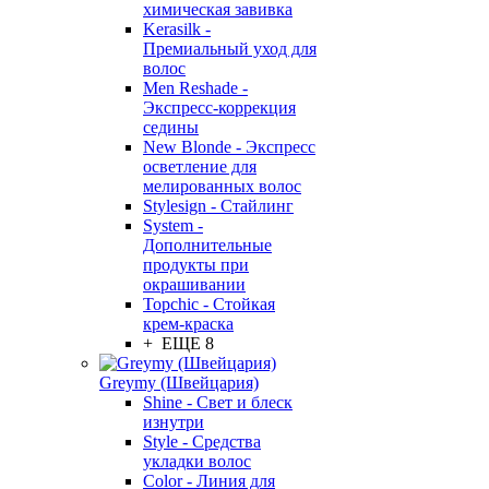
химическая завивка
Kerasilk -
Премиальный уход для
волос
Men Reshade -
Экспресс-коррекция
седины
New Blonde - Экспресс
осветление для
мелированных волос
Stylesign - Стайлинг
System -
Дополнительные
продукты при
окрашивании
Topchic - Стойкая
крем-краска
+ ЕЩЕ 8
Greymy (Швейцария)
Shine - Свет и блеск
изнутри
Style - Средства
укладки волос
Color - Линия для