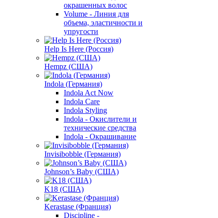
окрашенных волос
Volume - Линия для
объема, эластичности и
упругости
Help Is Here (Россия)
Hempz (США)
Indola (Германия)
Indola Act Now
Indola Care
Indola Styling
Indola - Окислители и
технические средства
Indola - Окрашивание
Invisibobble (Германия)
Johnson’s Baby (США)
K18 (США)
Kerastase (Франция)
Discipline -