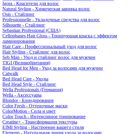
Igora - Красители для волос
Natural Styling - Химическая завивка волос
Osis - Стайлинг
Professionnelle - Укладочные средства для волос
Silhouette - Стайлинг
Sebastian Professional (США)
Cellophanes Hair Gloss - Тонирующая краска с эффектом
ламинирования
Hair Care - Профессиональный уход для волос
Hair Styling - Стайлинг для волос
Seb Man - Уход и стайлинг волос для мужчин
TIGI (Великобритания)
Bed Head for Men - Уход за волосами для мужчин
Catwalk
Bed Head Care - Уходы
Bed Head Style - Стайлинг
Wella Professionals (Германия)
Wella - Аксессуары
Blondor - Блондирование
Color Fresh - Оттеночные маски
ColorMotion - Сила и цвет
Color Touch - Интенсивное тонирование
Creatine+ - Трансформация текстуры
EIMI Styling - Настроение вашего стиля
Elements - Натуральная линия ухода за волосами