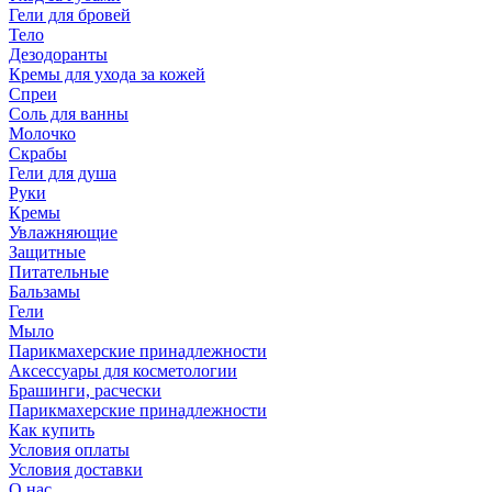
Гели для бровей
Тело
Дезодоранты
Кремы для ухода за кожей
Спреи
Соль для ванны
Молочко
Скрабы
Гели для душа
Руки
Кремы
Увлажняющие
Защитные
Питательные
Бальзамы
Гели
Мыло
Парикмахерские принадлежности
Аксессуары для косметологии
Брашинги, расчески
Парикмахерские принадлежности
Как купить
Условия оплаты
Условия доставки
О нас