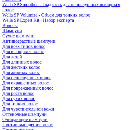
Wella SP Smoothen - Гладкость для непослушных вьющихся
волос
Wella SP Volumize - Объем для тонких волос
Wella SP Expert Kit - Набор эксперта
Волосы
Шампуни
Сухие шампуни
Антивозрастные шампуни
Для всех типов волос
Для вьющихся волос
Для детей
Для длинных волос
Для жестких волос
Для жирных волос
Для непослушных волос
Для окрашенных волос
Для поврежденных волос
Для роста волос
Для сухих волос
Для тонких волос
Для чувствительной кожи
Оттеночные шампуни
Очищающие шампуни
Против выпадения волос
Против перхоти