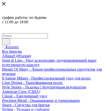
график работы:
по будням
с 11:00 до 18:00
Каталог
Все бренды
Alfaparf (Италия)
Semi di Lino - Уход за волосами, подчеркивающий вашу
естественную красоту
Blends Of Many - Линия профессиональных продуктов для
мужчин
Il Salone Milano - Профессиональный уход для волос
Lisse Design - Трансформация волос
Style Stories - Укладка с безупречным результатом
American Crew (США)
Classic - Ежедневный уход
Precision Blend - Окрашивание и тонирование
Shave - Средства для бритья
Styling - Укладка и стайлинг