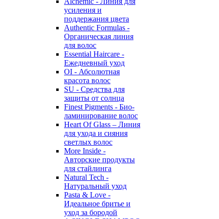
Alchemic - Линия для
усиления и
поддержания цвета
Authentic Formulas -
Органическая линия
для волос
Essential Haircare -
Eжедневный уход
OI - Абсолютная
красота волос
SU - Средства для
защиты от солнца
Finest Pigments - Био-
ламинирование волос
Heart Of Glass – Линия
для ухода и сияния
светлых волос
More Inside -
Авторские продукты
для стайлинга
Natural Tech -
Натуральный уход
Pasta & Love -
Идеальное бритье и
уход за бородой