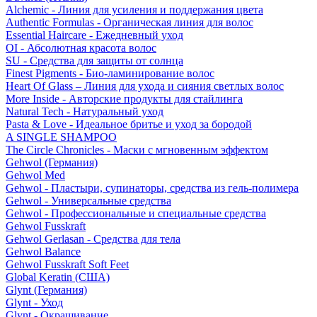
Alchemic - Линия для усиления и поддержания цвета
Authentic Formulas - Органическая линия для волос
Essential Haircare - Eжедневный уход
OI - Абсолютная красота волос
SU - Средства для защиты от солнца
Finest Pigments - Био-ламинирование волос
Heart Of Glass – Линия для ухода и сияния светлых волос
More Inside - Авторские продукты для стайлинга
Natural Tech - Натуральный уход
Pasta & Love - Идеальное бритье и уход за бородой
A SINGLE SHAMPOO
The Circle Chronicles - Маски с мгновенным эффектом
Gehwol (Германия)
Gehwol Med
Gehwol - Пластыри, супинаторы, средства из гель-полимера
Gehwol - Универсальные средства
Gehwol - Профессиональные и специальные средства
Gehwol Fusskraft
Gehwol Gerlasan - Средства для тела
Gehwol Balance
Gehwol Fusskraft Soft Feet
Global Keratin (США)
Glynt (Германия)
Glynt - Уход
Glynt - Окрашивание