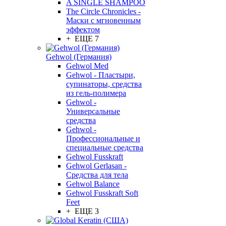
A SINGLE SHAMPOO
The Circle Chronicles -
Маски с мгновенным
эффектом
+ ЕЩЕ 7
Gehwol (Германия)
Gehwol Med
Gehwol - Пластыри,
супинаторы, средства
из гель-полимера
Gehwol -
Универсальные
средства
Gehwol -
Профессиональные и
специальные средства
Gehwol Fusskraft
Gehwol Gerlasan -
Средства для тела
Gehwol Balance
Gehwol Fusskraft Soft
Feet
+ ЕЩЕ 3