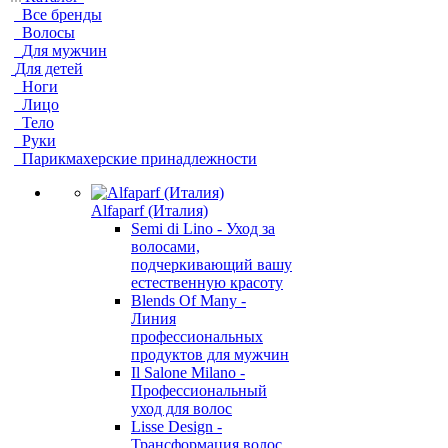
Все бренды
Волосы
Для мужчин
Для детей
Ноги
Лицо
Тело
Руки
Парикмахерские принадлежности
Alfaparf (Италия)
Semi di Lino - Уход за
волосами,
подчеркивающий вашу
естественную красоту
Blends Of Many -
Линия
профессиональных
продуктов для мужчин
Il Salone Milano -
Профессиональный
уход для волос
Lisse Design -
Трансформация волос