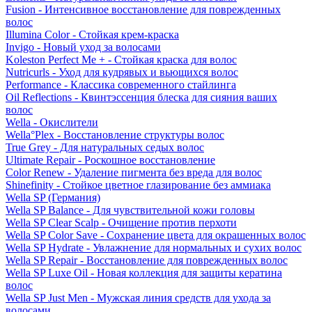
Fusion - Интенсивное восстановление для поврежденных
волос
Illumina Color - Стойкая крем-краска
Invigo - Новый уход за волосами
Koleston Perfect Me + - Стойкая краска для волос
Nutricurls - Уход для кудрявых и вьющихся волос
Performance - Классика современного стайлинга
Oil Reflections - Квинтэссенция блеска для сияния ваших
волос
Wella - Окислители
Wella°Plex - Восстановление структуры волос
True Grey - Для натуральных седых волос
Ultimate Repair - Роскошное восстановление
Color Renew - Удаление пигмента без вреда для волос
Shinefinity - Стойкое цветное глазирование без аммиака
Wella SP (Германия)
Wella SP Balance - Для чувствительной кожи головы
Wella SP Clear Scalp - Очищение против перхоти
Wella SP Color Save - Сохранение цвета для окрашенных волос
Wella SP Hydrate - Увлажнение для нормальных и сухих волос
Wella SP Repair - Восстановление для поврежденных волос
Wella SP Luxe Oil - Новая коллекция для защиты кератина
волос
Wella SP Just Men - Мужская линия средств для ухода за
волосами