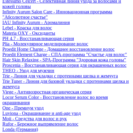
Estessimo Celcert - Селективная линия ухода за волосами и
кожей головы
Infinity Aurum Salon Care - Инновационная программа
"Абсолютное счастье"
IAU Infinity Aurum - Аромалиния
Lebel - Краска для волос
Materia OXY - Оксиданты
PH 4.7 - Восстанавливающая серия
Plia - Молекулярное моделирование волос
Proedit Home Charge - Домашнее восстановление волос
Proedit Element Charge - СПА-программа "Счастье для волос"
Hair Skin Relaxing - SPA-Программа "Здоровая кожа головы"
Proscenia - Восстанавливающая серия для окрашенных волос
THEO - Уход для мужчин
Trie - Линия для укладки с протеинами шелка и жемчуга
Trie Tuner - Линия для базовой укладки с протеинами шелка и
жемчуга
Viege - Антивозростная органическая серия
Locor Serum Color - Восстановление волос во время
окрашивания
One - Премиум уход
Luviona - Окрашивание и anti-age уход
Moii - Средства для волос и рук
Rufor - Бережное выпрямление волос
Londa (Германия)