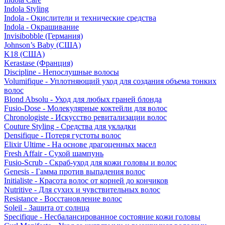
Indola Styling
Indola - Окислители и технические средства
Indola - Окрашивание
Invisibobble (Германия)
Johnson’s Baby (США)
K18 (США)
Kerastase (Франция)
Discipline - Непослушные волосы
Volumifique - Уплотняющий уход для создания объема тонких
волос
Blond Absolu - Уход для любых граней блонда
Fusio-Dose - Молекулярные коктейли для волос
Chronologiste - Искусство ревитализации волос
Couture Styling - Средства для укладки
Densifique - Потеря густоты волос
Elixir Ultime - На основе драгоценных масел
Fresh Affair - Сухой шампунь
Fusio-Scrub - Скраб-уход для кожи головы и волос
Genesis - Гамма против выпадения волос
Initialiste - Красота волос от корней до кончиков
Nutritive - Для сухих и чувствительных волос
Resistance - Восстановление волос
Soleil - Защита от солнца
Specifique - Несбалансированное состояние кожи головы