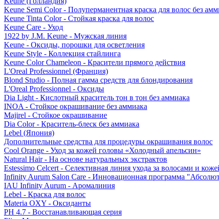
Keune (Голландия)
Keune Semi Color - Полуперманентная краска для волос без амм
Keune Tinta Color - Стойкая краска для волос
Keune Care - Уход
1922 by J.M. Keune - Мужская линия
Keune - Оксиды, порошки для осветления
Keune Style - Коллекция стайлинга
Keune Color Chameleon - Красители прямого действия
L'Oreal Professionnel (Франция)
Blond Studio - Полная гамма средств для блондирования
L'Oreal Professionnel - Оксиды
Dia Light - Кислотный краситель тон в тон без аммиака
INOA - Стойкое окрашивание без аммиака
Majirel - Стойкое окрашивание
Dia Color - Краситель-блеск без аммиака
Lebel (Япония)
Дополнительные средства для процедуры окрашивания волос
Cool Orange - Уход за кожей головы «Холодный апельсин»
Natural Hair - На основе натуральных экстрактов
Estessimo Celcert - Селективная линия ухода за волосами и кож
Infinity Aurum Salon Care - Инновационная программа "Абсолют
IAU Infinity Aurum - Аромалиния
Lebel - Краска для волос
Materia OXY - Оксиданты
PH 4.7 - Восстанавливающая серия