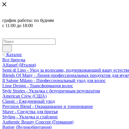
график работы:
по будням
с 11:00 до 18:00
Каталог
Все бренды
Alfaparf (Италия)
Semi di Lino - Уход за волосами, подчеркивающий вашу естест
Blends Of Many - Линия профессиональных продуктов для муж
Il Salone Milano - Профессиональный уход для волос
Lisse Design - Трансформация волос
Style Stories - Укладка с безупречным результатом
American Crew (США)
Classic - Ежедневный уход
Precision Blend - Окрашивание и тонирование
Shave - Средства для бритья
Styling - Укладка и стайлинг
Authentic Beauty Concept (Германия)
Batiste (Великобритания)