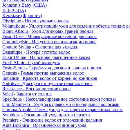
Johnson’s Baby (США)
K18 (США)
Kerastase (Франция)
Discipline - Непослушные волосы
Volumifique - Уплотняющий уход для создания объема тонких в
Blond Absolu - Уход для любых граней блонда
Fusio-Dose - Молекулярные коктейли для волос
Chronologiste - Искусство ревитализации волос
Couture Styling - Средства для укладки
Densifique - Потеря густоты волос
Elixir Ultime - На основе драгоценных масел
Fresh Affair - Сухой шампунь
Fusio-Scrub - Скраб-уход для кожи головы и волос
Genesis - Гамма против выпадения волос
Initialiste - Красота волос от корней до кончиков
Nutritive - Для сухих и чувствительных волос
Resistance - Восстановление волос
Soleil - Защита от солнца
Specifique - Несбалансированное состояние кожи головы
Curl Manifesto - Уход за кудрявыми и вьющимися волосами
Chroma Absolu - Гамма ухода для защиты окрашенных волос
Symbiose - Роскошный уход против перхоти
Premiere - Очищение волос от отложений кальция
Aura Botanica - Органическая линия ухода