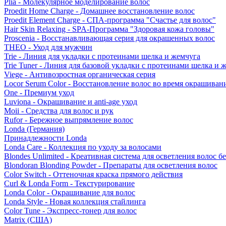
Plia - Молекулярное моделирование волос
Proedit Home Charge - Домашнее восстановление волос
Proedit Element Charge - СПА-программа "Счастье для волос"
Hair Skin Relaxing - SPA-Программа "Здоровая кожа головы"
Proscenia - Восстанавливающая серия для окрашенных волос
THEO - Уход для мужчин
Trie - Линия для укладки с протеинами шелка и жемчуга
Trie Tuner - Линия для базовой укладки с протеинами шелка и 
Viege - Антивозростная органическая серия
Locor Serum Color - Восстановление волос во время окрашиван
One - Премиум уход
Luviona - Окрашивание и anti-age уход
Moii - Средства для волос и рук
Rufor - Бережное выпрямление волос
Londa (Германия)
Принадлежности Londa
Londa Care - Коллекция по уходу за волосами
Blondes Unlimited - Креативная система для осветления волос б
Blondoran Blonding Powder - Препараты для осветления волос
Color Switch - Оттеночная краска прямого действия
Curl & Londa Form - Текстурирование
Londa Color - Окрашивание для волос
Londa Style - Новая коллекция стайлинга
Color Tune - Экспресс-тонер для волос
Matrix (США)