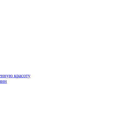
венную красоту
чин