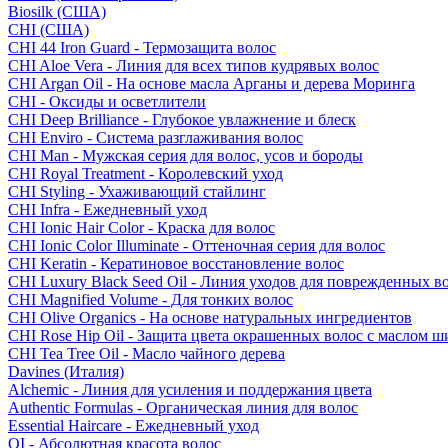
Biosilk (США)
CHI (США)
CHI 44 Iron Guard - Термозащита волос
CHI Aloe Vera - Линия для всех типов кудрявых волос
CHI Argan Oil - На основе масла Арганы и дерева Моринга
CHI - Оксиды и осветлители
CHI Deep Brilliance - Глубокое увлажнение и блеск
CHI Enviro - Система разглаживания волос
CHI Man - Мужская серия для волос, усов и бороды
CHI Royal Treatment - Королевский уход
CHI Styling - Ухаживающий стайлинг
CHI Infra - Ежедневный уход
CHI Ionic Hair Color - Краска для волос
CHI Ionic Color Illuminate - Оттеночная серия для волос
CHI Keratin - Кератиновое восстановление волос
CHI Luxury Black Seed Oil - Линия уходов для поврежденных в
CHI Magnified Volume - Для тонких волос
CHI Olive Organics - На основе натуральных ингредиентов
CHI Rose Hip Oil - Защита цвета окрашенных волос с маслом 
CHI Tea Tree Oil - Масло чайного дерева
Davines (Италия)
Alchemic - Линия для усиления и поддержания цвета
Authentic Formulas - Органическая линия для волос
Essential Haircare - Eжедневный уход
OI - Абсолютная красота волос