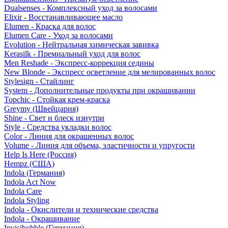
Dualsenses - Комплексный уход за волосами
Elixir - Восстанавливающее масло
Elumen - Краска для волос
Elumen Care - Уход за волосами
Evolution - Нейтральная химическая завивка
Kerasilk - Премиальный уход для волос
Men Reshade - Экспресс-коррекция седины
New Blonde - Экспресс осветление для мелированных волос
Stylesign - Стайлинг
System - Дополнительные продукты при окрашивании
Topchic - Стойкая крем-краска
Greymy (Швейцария)
Shine - Свет и блеск изнутри
Style - Средства укладки волос
Color - Линия для окрашенных волос
Volume - Линия для объема, эластичности и упругости
Help Is Here (Россия)
Hempz (США)
Indola (Германия)
Indola Act Now
Indola Care
Indola Styling
Indola - Окислители и технические средства
Indola - Окрашивание
Invisibobble (Германия)