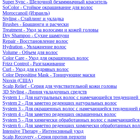
Super Sync - Щелочной безаммиачный краситель
SoColor - Стойкое окрашивание для волос
Moroccanoil (Израиль)
Styling - Стайлинг и укладка
Brushes - Брашинги и расчески
Treatment - Уход за волосами и кожей головы
Dry Shampoo - Сухие шампуни
Repair - Восстановление волос
Hydration - Увлажнение волос
Volume - Объем для волос
Color Care - Уход для окрашенных волос
Frizz Control - Разглаживание
Curl - Уход для кудрявых волос
Color Depositing Mask - Тонирующие маски
Nioxin (США)
Scalp Relief - Серия для чувствительной кожи головы
3D Styling - Линия укладочных средств
System 1 - Для натуральных волос с намечающейся тенденцией
System 2 - Для заметно редеющих натуральных волос
System 3 - Для окрашенных волос с намечающейся тенденцией
System 4 - Для заметно редеющих окрашенных волос
System 5 - Для химически обработанных волос с намечающейс
System 6 - Для заметно редеющих химически обработанных вол
Intensive Therapy - Интенсивный уход
Scalp Recovery - Серия против перхоти