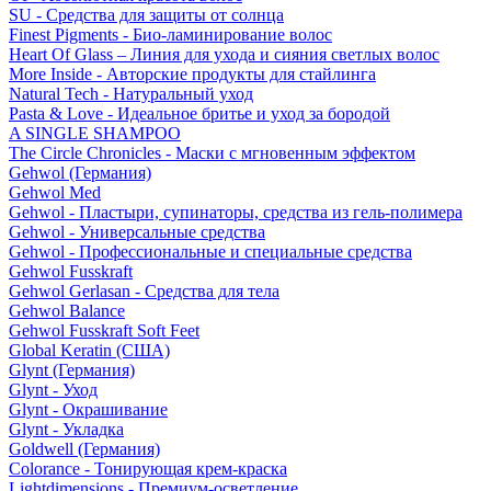
SU - Средства для защиты от солнца
Finest Pigments - Био-ламинирование волос
Heart Of Glass – Линия для ухода и сияния светлых волос
More Inside - Авторские продукты для стайлинга
Natural Tech - Натуральный уход
Pasta & Love - Идеальное бритье и уход за бородой
A SINGLE SHAMPOO
The Circle Chronicles - Маски с мгновенным эффектом
Gehwol (Германия)
Gehwol Med
Gehwol - Пластыри, супинаторы, средства из гель-полимера
Gehwol - Универсальные средства
Gehwol - Профессиональные и специальные средства
Gehwol Fusskraft
Gehwol Gerlasan - Средства для тела
Gehwol Balance
Gehwol Fusskraft Soft Feet
Global Keratin (США)
Glynt (Германия)
Glynt - Уход
Glynt - Окрашивание
Glynt - Укладка
Goldwell (Германия)
Colorance - Тонирующая крем-краска
Lightdimensions - Премиум-осветление