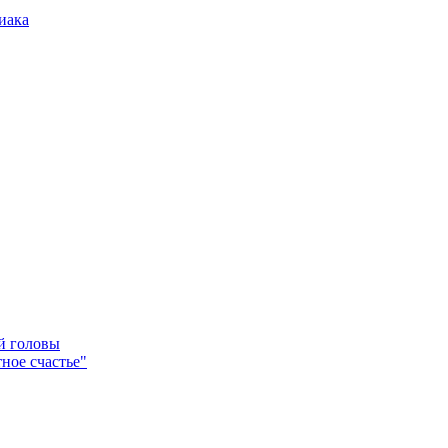
иака
ей головы
ное счастье"