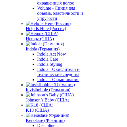
окрашенных волос
Volume - Линия для
объема, эластичности и
упругости
Help Is Here (Россия)
Hempz (США)
Indola (Германия)
Indola Act Now
Indola Care
Indola Styling
Indola - Окислители и
технические средства
Indola - Окрашивание
Invisibobble (Германия)
Johnson’s Baby (США)
K18 (США)
Kerastase (Франция)
Discipline -