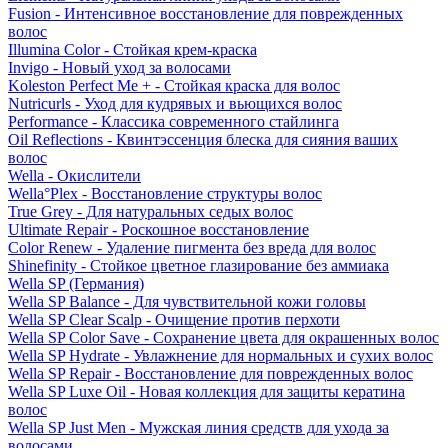
Fusion - Интенсивное восстановление для поврежденных
волос
Illumina Color - Стойкая крем-краска
Invigo - Новый уход за волосами
Koleston Perfect Me + - Стойкая краска для волос
Nutricurls - Уход для кудрявых и вьющихся волос
Performance - Классика современного стайлинга
Oil Reflections - Квинтэссенция блеска для сияния ваших
волос
Wella - Окислители
Wella°Plex - Восстановление структуры волос
True Grey - Для натуральных седых волос
Ultimate Repair - Роскошное восстановление
Color Renew - Удаление пигмента без вреда для волос
Shinefinity - Стойкое цветное глазирование без аммиака
Wella SP (Германия)
Wella SP Balance - Для чувствительной кожи головы
Wella SP Clear Scalp - Очищение против перхоти
Wella SP Color Save - Сохранение цвета для окрашенных волос
Wella SP Hydrate - Увлажнение для нормальных и сухих волос
Wella SP Repair - Восстановление для поврежденных волос
Wella SP Luxe Oil - Новая коллекция для защиты кератина
волос
Wella SP Just Men - Мужская линия средств для ухода за
волосами