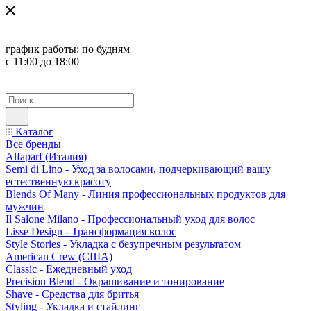
график работы:
по будням
с 11:00 до 18:00
Каталог
Все бренды
Alfaparf (Италия)
Semi di Lino - Уход за волосами, подчеркивающий вашу
естественную красоту
Blends Of Many - Линия профессиональных продуктов для
мужчин
Il Salone Milano - Профессиональный уход для волос
Lisse Design - Трансформация волос
Style Stories - Укладка с безупречным результатом
American Crew (США)
Classic - Ежедневный уход
Precision Blend - Окрашивание и тонирование
Shave - Средства для бритья
Styling - Укладка и стайлинг