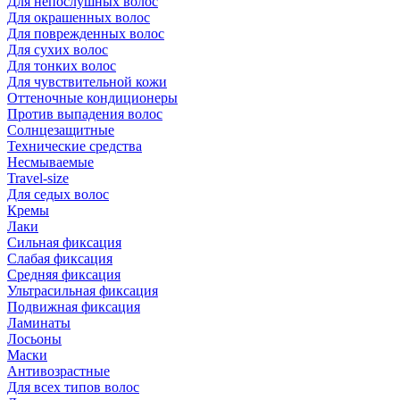
Для непослушных волос
Для окрашенных волос
Для поврежденных волос
Для сухих волос
Для тонких волос
Для чувствительной кожи
Оттеночные кондиционеры
Против выпадения волос
Солнцезащитные
Технические средства
Несмываемые
Travel-size
Для седых волос
Кремы
Лаки
Сильная фиксация
Слабая фиксация
Средняя фиксация
Ультрасильная фиксация
Подвижная фиксация
Ламинаты
Лосьоны
Маски
Антивозрастные
Для всех типов волос