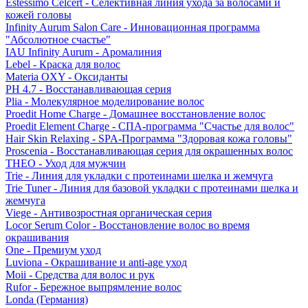
Estessimo Celcert - Селективная линия ухода за волосами и
кожей головы
Infinity Aurum Salon Care - Инновационная программа
"Абсолютное счастье"
IAU Infinity Aurum - Аромалиния
Lebel - Краска для волос
Materia OXY - Оксиданты
PH 4.7 - Восстанавливающая серия
Plia - Молекулярное моделирование волос
Proedit Home Charge - Домашнее восстановление волос
Proedit Element Charge - СПА-программа "Счастье для волос"
Hair Skin Relaxing - SPA-Программа "Здоровая кожа головы"
Proscenia - Восстанавливающая серия для окрашенных волос
THEO - Уход для мужчин
Trie - Линия для укладки с протеинами шелка и жемчуга
Trie Tuner - Линия для базовой укладки с протеинами шелка и
жемчуга
Viege - Антивозростная органическая серия
Locor Serum Color - Восстановление волос во время
окрашивания
One - Премиум уход
Luviona - Окрашивание и anti-age уход
Moii - Средства для волос и рук
Rufor - Бережное выпрямление волос
Londa (Германия)