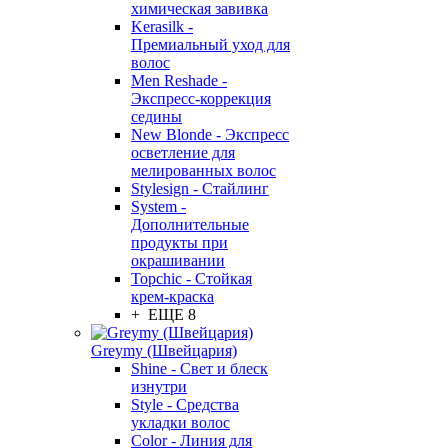
химическая завивка
Kerasilk -
Премиальный уход для
волос
Men Reshade -
Экспресс-коррекция
седины
New Blonde - Экспресс
осветление для
мелированных волос
Stylesign - Стайлинг
System -
Дополнительные
продукты при
окрашивании
Topchic - Стойкая
крем-краска
+ ЕЩЕ 8
Greymy (Швейцария)
Shine - Свет и блеск
изнутри
Style - Средства
укладки волос
Color - Линия для