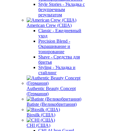
Style Stories - Укладка с
безупречным
результатом
American Crew (США)
Classic - Ежедневный
уход
Precision Blend -
Окрашивание и
тонирование
Shave - Средства для
бритья
Styling - Укладка и
стайлинг
Authentic Beauty Concept
(Германия)
Batiste (Великобритания)
Biosilk (США)
CHI (США)
CHI 44 Iron Guard -