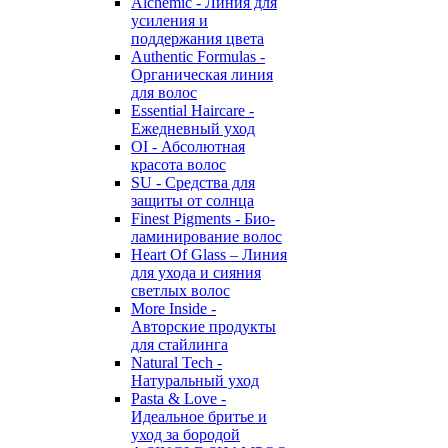
Alchemic - Линия для
усиления и
поддержания цвета
Authentic Formulas -
Органическая линия
для волос
Essential Haircare -
Eжедневный уход
OI - Абсолютная
красота волос
SU - Средства для
защиты от солнца
Finest Pigments - Био-
ламинирование волос
Heart Of Glass – Линия
для ухода и сияния
светлых волос
More Inside -
Авторские продукты
для стайлинга
Natural Tech -
Натуральный уход
Pasta & Love -
Идеальное бритье и
уход за бородой