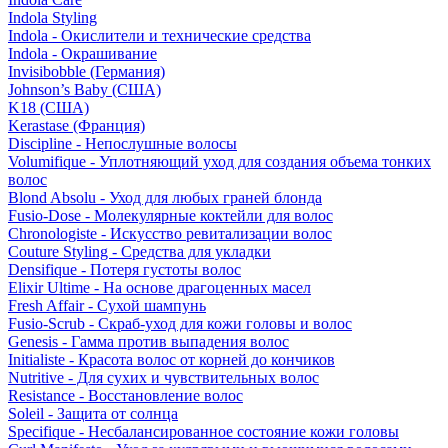
Indola Styling
Indola - Окислители и технические средства
Indola - Окрашивание
Invisibobble (Германия)
Johnson’s Baby (США)
K18 (США)
Kerastase (Франция)
Discipline - Непослушные волосы
Volumifique - Уплотняющий уход для создания объема тонких
волос
Blond Absolu - Уход для любых граней блонда
Fusio-Dose - Молекулярные коктейли для волос
Chronologiste - Искусство ревитализации волос
Couture Styling - Средства для укладки
Densifique - Потеря густоты волос
Elixir Ultime - На основе драгоценных масел
Fresh Affair - Сухой шампунь
Fusio-Scrub - Скраб-уход для кожи головы и волос
Genesis - Гамма против выпадения волос
Initialiste - Красота волос от корней до кончиков
Nutritive - Для сухих и чувствительных волос
Resistance - Восстановление волос
Soleil - Защита от солнца
Specifique - Несбалансированное состояние кожи головы