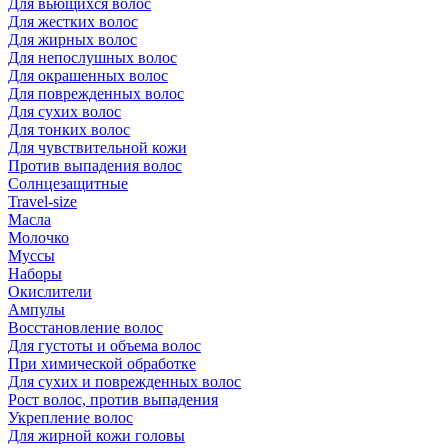
Для вьющихся волос
Для жестких волос
Для жирных волос
Для непослушных волос
Для окрашенных волос
Для поврежденных волос
Для сухих волос
Для тонких волос
Для чувствительной кожи
Против выпадения волос
Солнцезащитные
Travel-size
Масла
Молочко
Муссы
Наборы
Окислители
Ампулы
Восстановление волос
Для густоты и объема волос
При химической обработке
Для сухих и поврежденных волос
Рост волос, против выпадения
Укрепление волос
Для жирной кожи головы