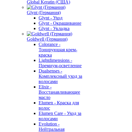
Global Keratin (США)
Glynt (Германия)
Glynt - Уход
Glynt - Окрашивание
Glynt - Укладка
Goldwell (Германия)
Colorance -
Тонирующая крем-
краска
Lightdimensions -
Премиум-осветление
Dualsenses -
Комплексный уход за
волосами
Elixir -
Восстанавливающее
масло
Elumen - Краска для
волос
Elumen Care - Уход за
волосами
Evolution -
Нейтральная