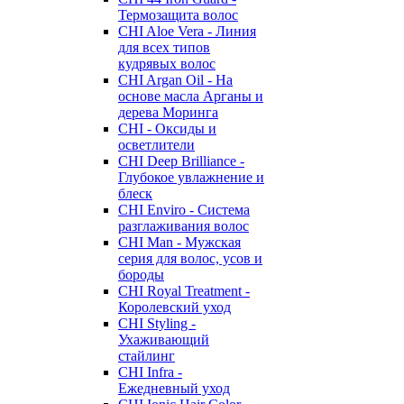
Термозащита волос
CHI Aloe Vera - Линия
для всех типов
кудрявых волос
CHI Argan Oil - На
основе масла Арганы и
дерева Моринга
CHI - Оксиды и
осветлители
CHI Deep Brilliance -
Глубокое увлажнение и
блеск
CHI Enviro - Система
разглаживания волос
CHI Man - Мужская
серия для волос, усов и
бороды
CHI Royal Treatment -
Королевский уход
CHI Styling -
Ухаживающий
стайлинг
CHI Infra -
Ежедневный уход