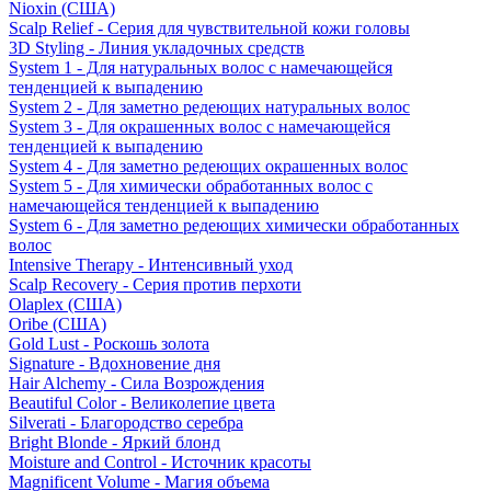
Nioxin (США)
Scalp Relief - Серия для чувствительной кожи головы
3D Styling - Линия укладочных средств
System 1 - Для натуральных волос с намечающейся
тенденцией к выпадению
System 2 - Для заметно редеющих натуральных волос
System 3 - Для окрашенных волос с намечающейся
тенденцией к выпадению
System 4 - Для заметно редеющих окрашенных волос
System 5 - Для химически обработанных волос с
намечающейся тенденцией к выпадению
System 6 - Для заметно редеющих химически обработанных
волос
Intensive Therapy - Интенсивный уход
Scalp Recovery - Серия против перхоти
Olaplex (США)
Oribe (США)
Gold Lust - Роскошь золота
Signature - Вдохновение дня
Hair Alchemy - Сила Возрождения
Beautiful Color - Великолепие цвета
Silverati - Благородство серебра
Bright Blonde - Яркий блонд
Moisture and Control - Источник красоты
Magnificent Volume - Магия объема