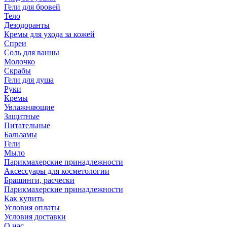
Гели для бровей
Тело
Дезодоранты
Кремы для ухода за кожей
Спреи
Соль для ванны
Молочко
Скрабы
Гели для душа
Руки
Кремы
Увлажняющие
Защитные
Питательные
Бальзамы
Гели
Мыло
Парикмахерские принадлежности
Аксессуары для косметологии
Брашинги, расчески
Парикмахерские принадлежности
Как купить
Условия оплаты
Условия доставки
О нас