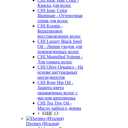
CHI Ionic Hair Color -
Краска для волос
CHI Ionic Color
Illuminate - Оттеночная
серия для волос
CHI Keratin -
Кератиновое
восстановление волос
CHI Luxury Black Seed
Oil - Линия уходов для
поврежденных волос
CHI Magnified Volume -
Для тонких волос
CHI Olive Organics - На
основе натуральных
ингредиентов
CHI Rose Hip Oil -
Защита цвета
окрашенных волос с
маслом шиповника
CHI Tea Tree Oil -
Масло чайного дерева
+ ЕЩЕ 13
Davines (Италия)