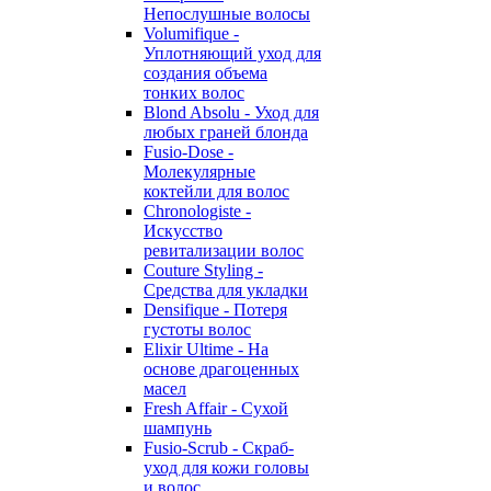
Непослушные волосы
Volumifique -
Уплотняющий уход для
создания объема
тонких волос
Blond Absolu - Уход для
любых граней блонда
Fusio-Dose -
Молекулярные
коктейли для волос
Chronologiste -
Искусство
ревитализации волос
Couture Styling -
Средства для укладки
Densifique - Потеря
густоты волос
Elixir Ultime - На
основе драгоценных
масел
Fresh Affair - Сухой
шампунь
Fusio-Scrub - Скраб-
уход для кожи головы
и волос