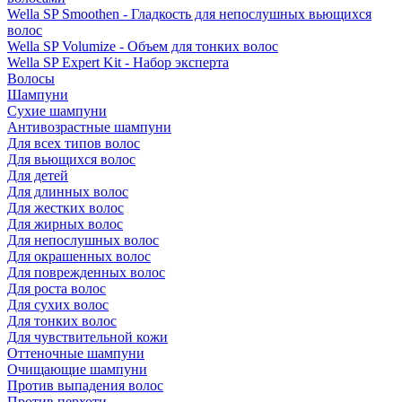
Wella SP Smoothen - Гладкость для непослушных вьющихся
волос
Wella SP Volumize - Объем для тонких волос
Wella SP Expert Kit - Набор эксперта
Волосы
Шампуни
Сухие шампуни
Антивозрастные шампуни
Для всех типов волос
Для вьющихся волос
Для детей
Для длинных волос
Для жестких волос
Для жирных волос
Для непослушных волос
Для окрашенных волос
Для поврежденных волос
Для роста волос
Для сухих волос
Для тонких волос
Для чувствительной кожи
Оттеночные шампуни
Очищающие шампуни
Против выпадения волос
Против перхоти