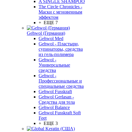
A SINGLE SHAMPOO
The Circle Chronicles -
Маски с мгновенным
эффектом
+ ЕЩЕ 7
Gehwol (Германия)
Gehwol Med
Gehwol - Пластыри,
супинаторы, средства
из гель-полимера
Gehwol -
Универсальные
средства
Gehwol -
Профессиональные и
специальные средства
Gehwol Fusskraft
Gehwol Gerlasan -
Средства для тела
Gehwol Balance
Gehwol Fusskraft Soft
Feet
+ ЕЩЕ 3