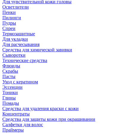
Для чувствительной кожи головы
Осветлители
Пенки
Пилинги
Пудры
Спреи
Термозащитные
Для укладки
Для расчесывания
Средства для химической завивки
Сыворотки
Технические средства
Флюиды
Скрабы
Пасты
Уход с кератином
Эссенции
Тоники
Глины
Помады
Средства для удаления краски с кожи
Концентраты
Средства для защиты кожи при окрашивании
Салфетки для волос
Праймеры