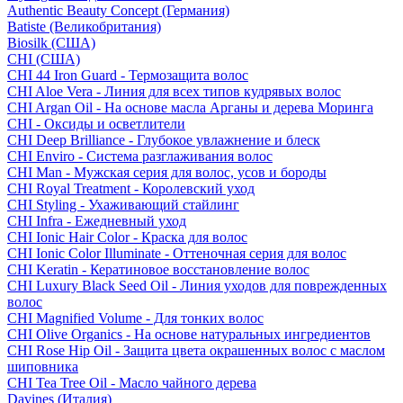
Authentic Beauty Concept (Германия)
Batiste (Великобритания)
Biosilk (США)
CHI (США)
CHI 44 Iron Guard - Термозащита волос
CHI Aloe Vera - Линия для всех типов кудрявых волос
CHI Argan Oil - На основе масла Арганы и дерева Моринга
CHI - Оксиды и осветлители
CHI Deep Brilliance - Глубокое увлажнение и блеск
CHI Enviro - Система разглаживания волос
CHI Man - Мужская серия для волос, усов и бороды
CHI Royal Treatment - Королевский уход
CHI Styling - Ухаживающий стайлинг
CHI Infra - Ежедневный уход
CHI Ionic Hair Color - Краска для волос
CHI Ionic Color Illuminate - Оттеночная серия для волос
CHI Keratin - Кератиновое восстановление волос
CHI Luxury Black Seed Oil - Линия уходов для поврежденных
волос
CHI Magnified Volume - Для тонких волос
CHI Olive Organics - На основе натуральных ингредиентов
CHI Rose Hip Oil - Защита цвета окрашенных волос с маслом
шиповника
CHI Tea Tree Oil - Масло чайного дерева
Davines (Италия)