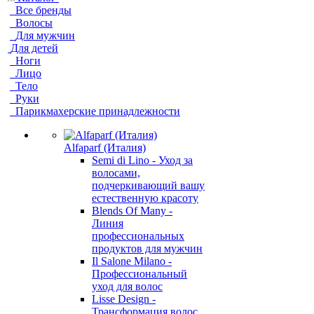
Все бренды
Волосы
Для мужчин
Для детей
Ноги
Лицо
Тело
Руки
Парикмахерские принадлежности
Alfaparf (Италия)
Semi di Lino - Уход за
волосами,
подчеркивающий вашу
естественную красоту
Blends Of Many -
Линия
профессиональных
продуктов для мужчин
Il Salone Milano -
Профессиональный
уход для волос
Lisse Design -
Трансформация волос