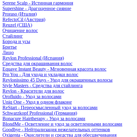
Serene Scalp - Истинная гармония
Supershine - Драгоценное сияние
Proraso (Италия)
RefectoCil (Австрия)
Reuzel (США)
Очищение волос
Стайлинг
Борода и усы
Бритье
Лицо
Revlon Professional (Испания)
Средства для окрашивания волос
Equave Instant Beauty - Мгновенная красота волос
Pro You - Для ухода и укладки волос
Revlonissimo 45 Days - Уход для окрашенных волосы
Style Masters - Средства для стайлинга
Revlon - Красители для волос
Orofluido - Уход за волосами
Uniq One - Уход в одном флаконе
ReStart - Переосмысленный уход за волосами
Schwarzkopf Professional (Германия)
Bonacure Hairtherapy - Уход за волосами
BlondMe - Осветление и уход за осветленными волосами
Goodbye - Нейтрализация нежелательных оттенков
Oxigenta - Окислители и средства для обесцвечивания