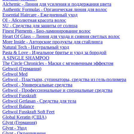
Alchemic - Линия для усиления и поддержания цвета
Authentic Formulas - Органическая линия для волос
Essential Haircare - Eжедневный уход
OI - Абсолютная красота волос
SU - Средства для защиты от солнца
Finest Pigments - Био-ламинирование волос
Heart Of Glass – Линия для ухода и сияния светлых волос
More Inside - Авторские продукты для стайлинга
Natural Tech - Натуральный уход
Pasta & Love - Идеальное бритье и уход за бородой
A SINGLE SHAMPOO
The Circle Chronicles - Маски с мгновенным эффектом
Gehwol (Германия)
Gehwol Med
Gehwol - Пластыри, супинаторы, средства из гель-полимера
Gehwol - Универсальные средства
Gehwol - Профессиональные и специальные средства
Gehwol Fusskraft
Gehwol Gerlasan - Средства для тела
Gehwol Balance
Gehwol Fusskraft Soft Feet
Global Keratin (США)
Glynt (Германия)
Glynt - Уход
Glynt - Окрашивание