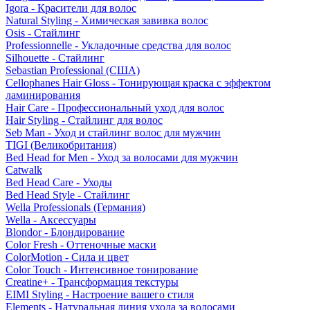
Igora - Красители для волос
Natural Styling - Химическая завивка волос
Osis - Стайлинг
Professionnelle - Укладочные средства для волос
Silhouette - Стайлинг
Sebastian Professional (США)
Cellophanes Hair Gloss - Тонирующая краска с эффектом
ламинирования
Hair Care - Профессиональный уход для волос
Hair Styling - Стайлинг для волос
Seb Man - Уход и стайлинг волос для мужчин
TIGI (Великобритания)
Bed Head for Men - Уход за волосами для мужчин
Catwalk
Bed Head Care - Уходы
Bed Head Style - Стайлинг
Wella Professionals (Германия)
Wella - Аксессуары
Blondor - Блондирование
Color Fresh - Оттеночные маски
ColorMotion - Сила и цвет
Color Touch - Интенсивное тонирование
Creatine+ - Трансформация текстуры
EIMI Styling - Настроение вашего стиля
Elements - Натуральная линия ухода за волосами