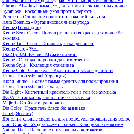
Curl Manifesto - Уход за кудрявыми и вьющимися волосами
Chroma Absolu - Гамма ухода для защиты окрашенных волос
Symbiose - Роскошный уход против перхоти
Premiere - Очищение волос от отложений кальция
Aura Botanica - Органическая линия ухода
Keune (Голландия)
Keune Semi Color - Полуперманентная краска для волос без
аммиака
Keune Tinta Color - Стойкая краска для волос
Keune Care - Уход
1922 by J.M. Keune - Мужская линия
Keune - Оксиды, порошки для осветления
Keune Style - Коллекция стайлинга
Keune Color Chameleon - Красители прямого действия
L'Oreal Professionnel (Франция)
Blond Studio - Полная гамма средств для блондирования
L'Oreal Professionnel - Оксиды
Dia Light - Кислотный краситель тон в тон без аммиака
INOA - Стойкое окрашивание без аммиака
Majirel - Стойкое окрашивание
Dia Color - Краситель-блеск без аммиака
Lebel (Япония)
Дополнительные средства для процедуры окрашивания волос
Cool Orange - Уход за кожей головы «Холодный апельсин»
Natural Hair - На основе натуральных экстрактов