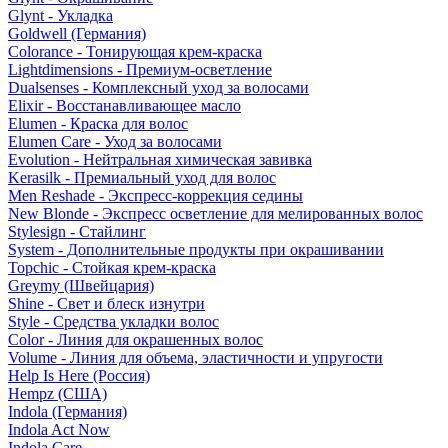
Glynt - Укладка
Goldwell (Германия)
Colorance - Тонирующая крем-краска
Lightdimensions - Премиум-осветление
Dualsenses - Комплексный уход за волосами
Elixir - Восстанавливающее масло
Elumen - Краска для волос
Elumen Care - Уход за волосами
Evolution - Нейтральная химическая завивка
Kerasilk - Премиальный уход для волос
Men Reshade - Экспресс-коррекция седины
New Blonde - Экспресс осветление для мелированных волос
Stylesign - Стайлинг
System - Дополнительные продукты при окрашивании
Topchic - Стойкая крем-краска
Greymy (Швейцария)
Shine - Свет и блеск изнутри
Style - Средства укладки волос
Color - Линия для окрашенных волос
Volume - Линия для объема, эластичности и упругости
Help Is Here (Россия)
Hempz (США)
Indola (Германия)
Indola Act Now
Indola Care