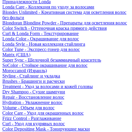
Принадлежности Londa
Londa Care - Коллекция по уходу за волосами
Blondes Unlimited - Креативная система для осветления волос
без фольги
Blondoran Blonding Powder - Препараты для осветления волос
Color Switch - Оттеночная краска прямого действия
Curl & Londa Form - Текстурирование
Londa Color - Окрашивание для волос
Londa Style - Новая коллекция стайлинга
Color Tune - Экспресс-тонер для волос
Matrix (США)
Super Sync - Щелочной безаммиачный краситель
SoColor - Стойкое окрашивание для волос
Moroccanoil (Израиль)
Styling - Стайлинг и укладка
Brushes - Брашинги и расчески
Treatment - Уход за волосами и кожей головы
Dry Shampoo - Сухие шампуни
Repair - Восстановление волос
Hydration - Увлажнение волос
Volume - Объем для волос
Color Care - Уход для окрашенных волос
Frizz Control - Разглаживание
Curl - Уход для кудрявых волос
Color Depositing Mask - Тонирующие маски