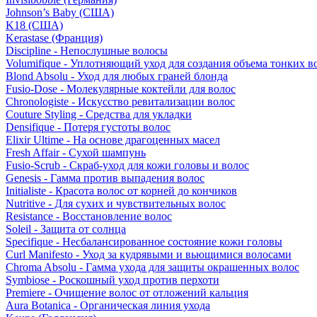
Johnson’s Baby (США)
K18 (США)
Kerastase (Франция)
Discipline - Непослушные волосы
Volumifique - Уплотняющий уход для создания объема тонких в
Blond Absolu - Уход для любых граней блонда
Fusio-Dose - Молекулярные коктейли для волос
Chronologiste - Искусство ревитализации волос
Couture Styling - Средства для укладки
Densifique - Потеря густоты волос
Elixir Ultime - На основе драгоценных масел
Fresh Affair - Сухой шампунь
Fusio-Scrub - Скраб-уход для кожи головы и волос
Genesis - Гамма против выпадения волос
Initialiste - Красота волос от корней до кончиков
Nutritive - Для сухих и чувствительных волос
Resistance - Восстановление волос
Soleil - Защита от солнца
Specifique - Несбалансированное состояние кожи головы
Curl Manifesto - Уход за кудрявыми и вьющимися волосами
Chroma Absolu - Гамма ухода для защиты окрашенных волос
Symbiose - Роскошный уход против перхоти
Premiere - Очищение волос от отложений кальция
Aura Botanica - Органическая линия ухода