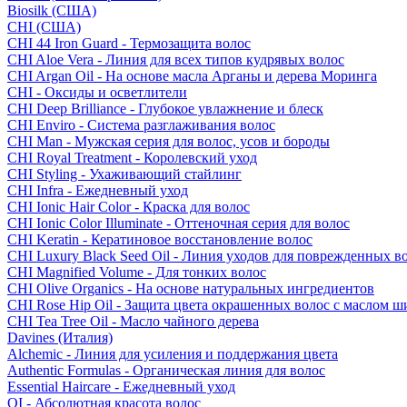
Biosilk (США)
CHI (США)
CHI 44 Iron Guard - Термозащита волос
CHI Aloe Vera - Линия для всех типов кудрявых волос
CHI Argan Oil - На основе масла Арганы и дерева Моринга
CHI - Оксиды и осветлители
CHI Deep Brilliance - Глубокое увлажнение и блеск
CHI Enviro - Система разглаживания волос
CHI Man - Мужская серия для волос, усов и бороды
CHI Royal Treatment - Королевский уход
CHI Styling - Ухаживающий стайлинг
CHI Infra - Ежедневный уход
CHI Ionic Hair Color - Краска для волос
CHI Ionic Color Illuminate - Оттеночная серия для волос
CHI Keratin - Кератиновое восстановление волос
CHI Luxury Black Seed Oil - Линия уходов для поврежденных в
CHI Magnified Volume - Для тонких волос
CHI Olive Organics - На основе натуральных ингредиентов
CHI Rose Hip Oil - Защита цвета окрашенных волос с маслом 
CHI Tea Tree Oil - Масло чайного дерева
Davines (Италия)
Alchemic - Линия для усиления и поддержания цвета
Authentic Formulas - Органическая линия для волос
Essential Haircare - Eжедневный уход
OI - Абсолютная красота волос