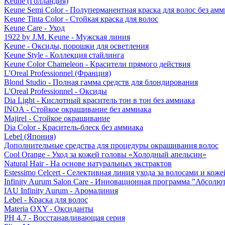
Keune (Голландия)
Keune Semi Color - Полуперманентная краска для волос без амм
Keune Tinta Color - Стойкая краска для волос
Keune Care - Уход
1922 by J.M. Keune - Мужская линия
Keune - Оксиды, порошки для осветления
Keune Style - Коллекция стайлинга
Keune Color Chameleon - Красители прямого действия
L'Oreal Professionnel (Франция)
Blond Studio - Полная гамма средств для блондирования
L'Oreal Professionnel - Оксиды
Dia Light - Кислотный краситель тон в тон без аммиака
INOA - Стойкое окрашивание без аммиака
Majirel - Стойкое окрашивание
Dia Color - Краситель-блеск без аммиака
Lebel (Япония)
Дополнительные средства для процедуры окрашивания волос
Cool Orange - Уход за кожей головы «Холодный апельсин»
Natural Hair - На основе натуральных экстрактов
Estessimo Celcert - Селективная линия ухода за волосами и кож
Infinity Aurum Salon Care - Инновационная программа "Абсолют
IAU Infinity Aurum - Аромалиния
Lebel - Краска для волос
Materia OXY - Оксиданты
PH 4.7 - Восстанавливающая серия