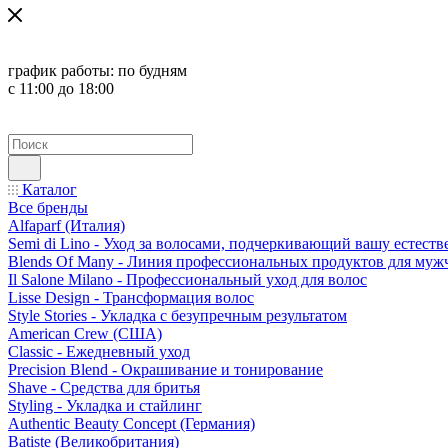
график работы:
по будням
с 11:00 до 18:00
Каталог
Все бренды
Alfaparf (Италия)
Semi di Lino - Уход за волосами, подчеркивающий вашу естест
Blends Of Many - Линия профессиональных продуктов для муж
Il Salone Milano - Профессиональный уход для волос
Lisse Design - Трансформация волос
Style Stories - Укладка с безупречным результатом
American Crew (США)
Classic - Ежедневный уход
Precision Blend - Окрашивание и тонирование
Shave - Средства для бритья
Styling - Укладка и стайлинг
Authentic Beauty Concept (Германия)
Batiste (Великобритания)