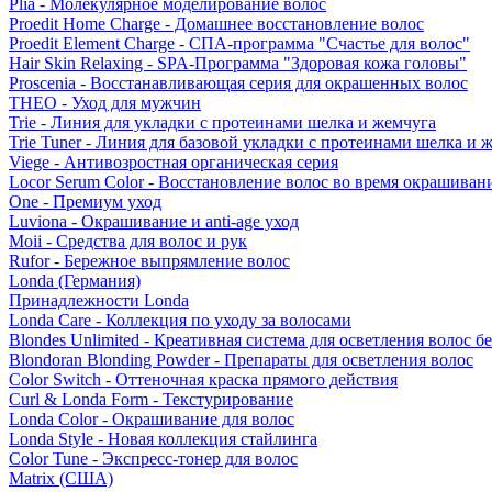
Plia - Молекулярное моделирование волос
Proedit Home Charge - Домашнее восстановление волос
Proedit Element Charge - СПА-программа "Счастье для волос"
Hair Skin Relaxing - SPA-Программа "Здоровая кожа головы"
Proscenia - Восстанавливающая серия для окрашенных волос
THEO - Уход для мужчин
Trie - Линия для укладки с протеинами шелка и жемчуга
Trie Tuner - Линия для базовой укладки с протеинами шелка и 
Viege - Антивозростная органическая серия
Locor Serum Color - Восстановление волос во время окрашиван
One - Премиум уход
Luviona - Окрашивание и anti-age уход
Moii - Средства для волос и рук
Rufor - Бережное выпрямление волос
Londa (Германия)
Принадлежности Londa
Londa Care - Коллекция по уходу за волосами
Blondes Unlimited - Креативная система для осветления волос б
Blondoran Blonding Powder - Препараты для осветления волос
Color Switch - Оттеночная краска прямого действия
Curl & Londa Form - Текстурирование
Londa Color - Окрашивание для волос
Londa Style - Новая коллекция стайлинга
Color Tune - Экспресс-тонер для волос
Matrix (США)