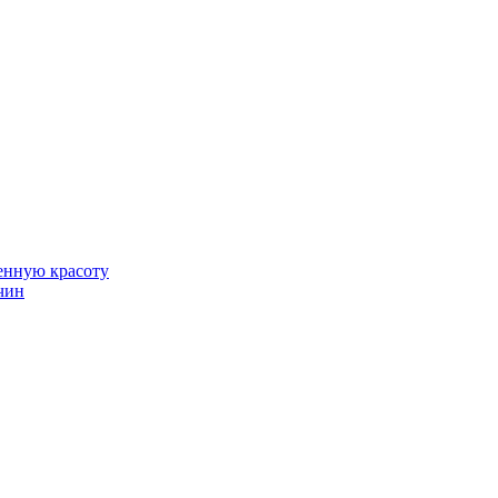
венную красоту
чин