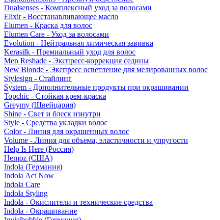
Dualsenses - Комплексный уход за волосами
Elixir - Восстанавливающее масло
Elumen - Краска для волос
Elumen Care - Уход за волосами
Evolution - Нейтральная химическая завивка
Kerasilk - Премиальный уход для волос
Men Reshade - Экспресс-коррекция седины
New Blonde - Экспресс осветление для мелированных волос
Stylesign - Стайлинг
System - Дополнительные продукты при окрашивании
Topchic - Стойкая крем-краска
Greymy (Швейцария)
Shine - Свет и блеск изнутри
Style - Средства укладки волос
Color - Линия для окрашенных волос
Volume - Линия для объема, эластичности и упругости
Help Is Here (Россия)
Hempz (США)
Indola (Германия)
Indola Act Now
Indola Care
Indola Styling
Indola - Окислители и технические средства
Indola - Окрашивание
Invisibobble (Германия)