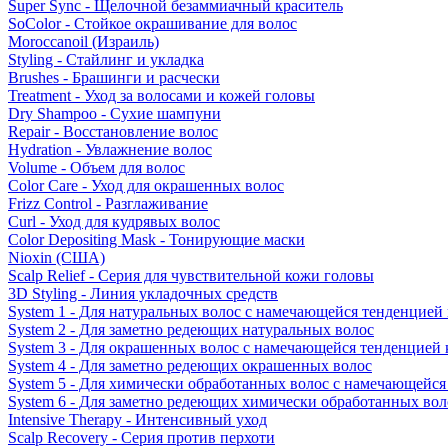
Super Sync - Щелочной безаммиачный краситель
SoColor - Стойкое окрашивание для волос
Moroccanoil (Израиль)
Styling - Стайлинг и укладка
Brushes - Брашинги и расчески
Treatment - Уход за волосами и кожей головы
Dry Shampoo - Сухие шампуни
Repair - Восстановление волос
Hydration - Увлажнение волос
Volume - Объем для волос
Color Care - Уход для окрашенных волос
Frizz Control - Разглаживание
Curl - Уход для кудрявых волос
Color Depositing Mask - Тонирующие маски
Nioxin (США)
Scalp Relief - Серия для чувствительной кожи головы
3D Styling - Линия укладочных средств
System 1 - Для натуральных волос с намечающейся тенденцией
System 2 - Для заметно редеющих натуральных волос
System 3 - Для окрашенных волос с намечающейся тенденцией
System 4 - Для заметно редеющих окрашенных волос
System 5 - Для химически обработанных волос с намечающейс
System 6 - Для заметно редеющих химически обработанных вол
Intensive Therapy - Интенсивный уход
Scalp Recovery - Серия против перхоти