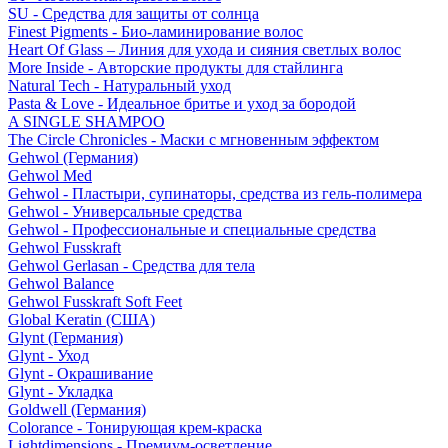
SU - Средства для защиты от солнца
Finest Pigments - Био-ламинирование волос
Heart Of Glass – Линия для ухода и сияния светлых волос
More Inside - Авторские продукты для стайлинга
Natural Tech - Натуральный уход
Pasta & Love - Идеальное бритье и уход за бородой
A SINGLE SHAMPOO
The Circle Chronicles - Маски с мгновенным эффектом
Gehwol (Германия)
Gehwol Med
Gehwol - Пластыри, супинаторы, средства из гель-полимера
Gehwol - Универсальные средства
Gehwol - Профессиональные и специальные средства
Gehwol Fusskraft
Gehwol Gerlasan - Средства для тела
Gehwol Balance
Gehwol Fusskraft Soft Feet
Global Keratin (США)
Glynt (Германия)
Glynt - Уход
Glynt - Окрашивание
Glynt - Укладка
Goldwell (Германия)
Colorance - Тонирующая крем-краска
Lightdimensions - Премиум-осветление