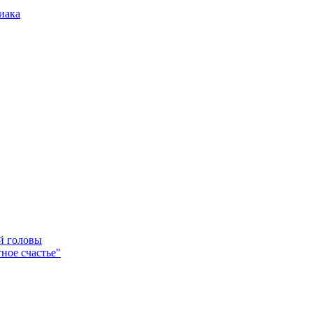
иака
ей головы
ное счастье"