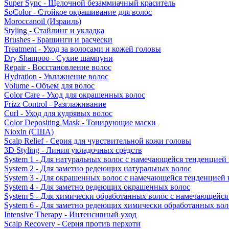
Super Sync - Щелочной безаммиачный краситель
SoColor - Стойкое окрашивание для волос
Moroccanoil (Израиль)
Styling - Стайлинг и укладка
Brushes - Брашинги и расчески
Treatment - Уход за волосами и кожей головы
Dry Shampoo - Сухие шампуни
Repair - Восстановление волос
Hydration - Увлажнение волос
Volume - Объем для волос
Color Care - Уход для окрашенных волос
Frizz Control - Разглаживание
Curl - Уход для кудрявых волос
Color Depositing Mask - Тонирующие маски
Nioxin (США)
Scalp Relief - Серия для чувствительной кожи головы
3D Styling - Линия укладочных средств
System 1 - Для натуральных волос с намечающейся тенденцией
System 2 - Для заметно редеющих натуральных волос
System 3 - Для окрашенных волос с намечающейся тенденцией
System 4 - Для заметно редеющих окрашенных волос
System 5 - Для химически обработанных волос с намечающейс
System 6 - Для заметно редеющих химически обработанных вол
Intensive Therapy - Интенсивный уход
Scalp Recovery - Серия против перхоти