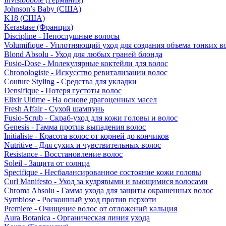
Johnson’s Baby (США)
K18 (США)
Kerastase (Франция)
Discipline - Непослушные волосы
Volumifique - Уплотняющий уход для создания объема тонких в
Blond Absolu - Уход для любых граней блонда
Fusio-Dose - Молекулярные коктейли для волос
Chronologiste - Искусство ревитализации волос
Couture Styling - Средства для укладки
Densifique - Потеря густоты волос
Elixir Ultime - На основе драгоценных масел
Fresh Affair - Сухой шампунь
Fusio-Scrub - Скраб-уход для кожи головы и волос
Genesis - Гамма против выпадения волос
Initialiste - Красота волос от корней до кончиков
Nutritive - Для сухих и чувствительных волос
Resistance - Восстановление волос
Soleil - Защита от солнца
Specifique - Несбалансированное состояние кожи головы
Curl Manifesto - Уход за кудрявыми и вьющимися волосами
Chroma Absolu - Гамма ухода для защиты окрашенных волос
Symbiose - Роскошный уход против перхоти
Premiere - Очищение волос от отложений кальция
Aura Botanica - Органическая линия ухода