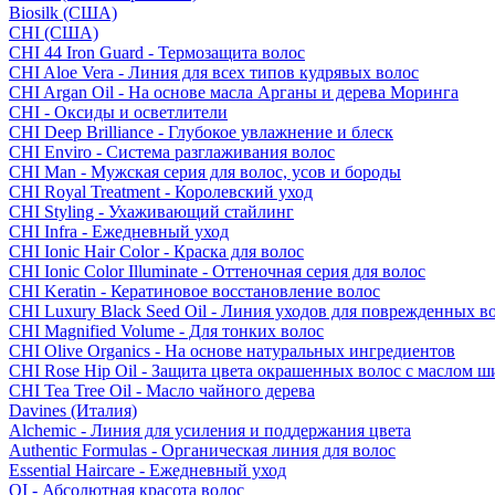
Biosilk (США)
CHI (США)
CHI 44 Iron Guard - Термозащита волос
CHI Aloe Vera - Линия для всех типов кудрявых волос
CHI Argan Oil - На основе масла Арганы и дерева Моринга
CHI - Оксиды и осветлители
CHI Deep Brilliance - Глубокое увлажнение и блеск
CHI Enviro - Система разглаживания волос
CHI Man - Мужская серия для волос, усов и бороды
CHI Royal Treatment - Королевский уход
CHI Styling - Ухаживающий стайлинг
CHI Infra - Ежедневный уход
CHI Ionic Hair Color - Краска для волос
CHI Ionic Color Illuminate - Оттеночная серия для волос
CHI Keratin - Кератиновое восстановление волос
CHI Luxury Black Seed Oil - Линия уходов для поврежденных в
CHI Magnified Volume - Для тонких волос
CHI Olive Organics - На основе натуральных ингредиентов
CHI Rose Hip Oil - Защита цвета окрашенных волос с маслом 
CHI Tea Tree Oil - Масло чайного дерева
Davines (Италия)
Alchemic - Линия для усиления и поддержания цвета
Authentic Formulas - Органическая линия для волос
Essential Haircare - Eжедневный уход
OI - Абсолютная красота волос