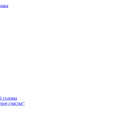
иака
ей головы
ное счастье"