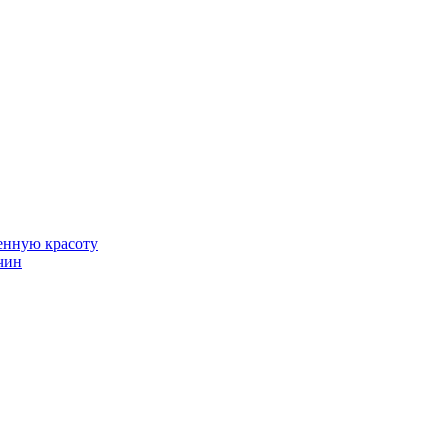
венную красоту
чин