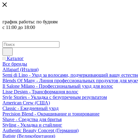
график работы:
по будням
с 11:00 до 18:00
Каталог
Все бренды
Alfaparf (Италия)
Semi di Lino - Уход за волосами, подчеркивающий вашу естест
Blends Of Many - Линия профессиональных продуктов для муж
Il Salone Milano - Профессиональный уход для волос
Lisse Design - Трансформация волос
Style Stories - Укладка с безупречным результатом
American Crew (США)
Classic - Ежедневный уход
Precision Blend - Окрашивание и тонирование
Shave - Средства для бритья
Styling - Укладка и стайлинг
Authentic Beauty Concept (Германия)
Batiste (Великобритания)