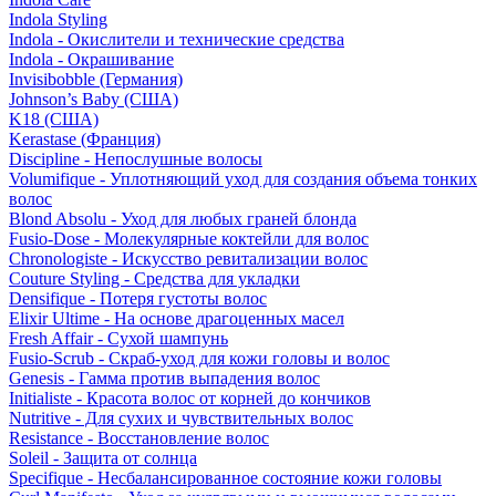
Indola Styling
Indola - Окислители и технические средства
Indola - Окрашивание
Invisibobble (Германия)
Johnson’s Baby (США)
K18 (США)
Kerastase (Франция)
Discipline - Непослушные волосы
Volumifique - Уплотняющий уход для создания объема тонких
волос
Blond Absolu - Уход для любых граней блонда
Fusio-Dose - Молекулярные коктейли для волос
Chronologiste - Искусство ревитализации волос
Couture Styling - Средства для укладки
Densifique - Потеря густоты волос
Elixir Ultime - На основе драгоценных масел
Fresh Affair - Сухой шампунь
Fusio-Scrub - Скраб-уход для кожи головы и волос
Genesis - Гамма против выпадения волос
Initialiste - Красота волос от корней до кончиков
Nutritive - Для сухих и чувствительных волос
Resistance - Восстановление волос
Soleil - Защита от солнца
Specifique - Несбалансированное состояние кожи головы