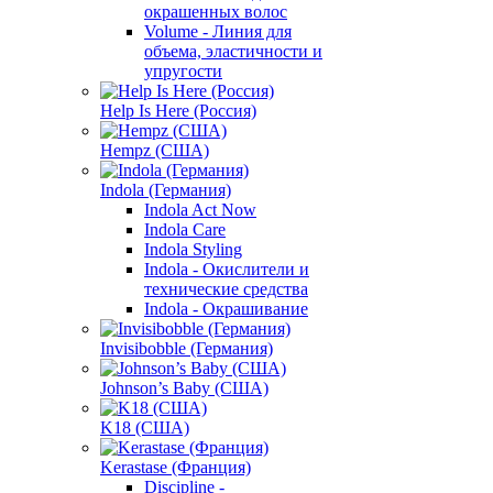
окрашенных волос
Volume - Линия для
объема, эластичности и
упругости
Help Is Here (Россия)
Hempz (США)
Indola (Германия)
Indola Act Now
Indola Care
Indola Styling
Indola - Окислители и
технические средства
Indola - Окрашивание
Invisibobble (Германия)
Johnson’s Baby (США)
K18 (США)
Kerastase (Франция)
Discipline -