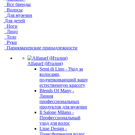
Все бренды
Волосы
Для мужчин
Для детей
Ноги
Лицо
Тело
Руки
Парикмахерские принадлежности
Alfaparf (Италия)
Semi di Lino - Уход за
волосами,
подчеркивающий вашу
естественную красоту
Blends Of Many -
Линия
профессиональных
продуктов для мужчин
Il Salone Milano -
Профессиональный
уход для волос
Lisse Design -
Трансформация волос