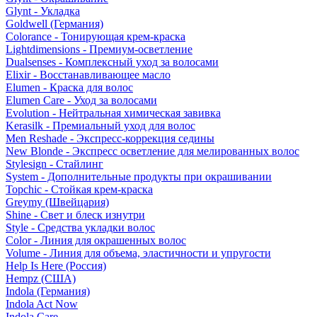
Glynt - Укладка
Goldwell (Германия)
Colorance - Тонирующая крем-краска
Lightdimensions - Премиум-осветление
Dualsenses - Комплексный уход за волосами
Elixir - Восстанавливающее масло
Elumen - Краска для волос
Elumen Care - Уход за волосами
Evolution - Нейтральная химическая завивка
Kerasilk - Премиальный уход для волос
Men Reshade - Экспресс-коррекция седины
New Blonde - Экспресс осветление для мелированных волос
Stylesign - Стайлинг
System - Дополнительные продукты при окрашивании
Topchic - Стойкая крем-краска
Greymy (Швейцария)
Shine - Свет и блеск изнутри
Style - Средства укладки волос
Color - Линия для окрашенных волос
Volume - Линия для объема, эластичности и упругости
Help Is Here (Россия)
Hempz (США)
Indola (Германия)
Indola Act Now
Indola Care