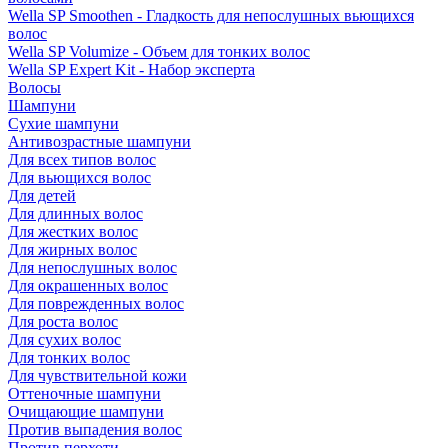
Wella SP Smoothen - Гладкость для непослушных вьющихся
волос
Wella SP Volumize - Объем для тонких волос
Wella SP Expert Kit - Набор эксперта
Волосы
Шампуни
Сухие шампуни
Антивозрастные шампуни
Для всех типов волос
Для вьющихся волос
Для детей
Для длинных волос
Для жестких волос
Для жирных волос
Для непослушных волос
Для окрашенных волос
Для поврежденных волос
Для роста волос
Для сухих волос
Для тонких волос
Для чувствительной кожи
Оттеночные шампуни
Очищающие шампуни
Против выпадения волос
Против перхоти