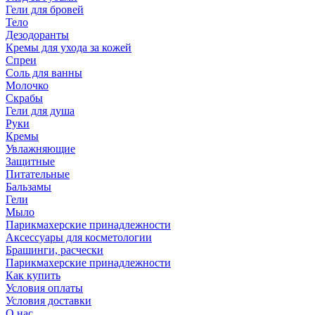
Гели для бровей
Тело
Дезодоранты
Кремы для ухода за кожей
Спреи
Соль для ванны
Молочко
Скрабы
Гели для душа
Руки
Кремы
Увлажняющие
Защитные
Питательные
Бальзамы
Гели
Мыло
Парикмахерские принадлежности
Аксессуары для косметологии
Брашинги, расчески
Парикмахерские принадлежности
Как купить
Условия оплаты
Условия доставки
О нас