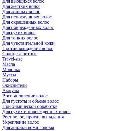
Для вьющихся волос
Для жестких волос
Для жирных волос
Для непослушных волос
Для окрашенных волос
Для поврежденных волос
Для сухих волос
Для тонких волос
Для чувствительной кожи
Против выпадения волос
Солнцезащитные
Travel-size
Масла
Молочко
Муссы
Наборы
Окислители
Ампулы
Восстановление волос
Для густоты и объема волос
При химической обработке
Для сухих и поврежденных волос
Рост волос, против выпадения
Укрепление волос
Для жирной кожи головы