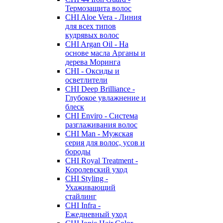
Термозащита волос
CHI Aloe Vera - Линия
для всех типов
кудрявых волос
CHI Argan Oil - На
основе масла Арганы и
дерева Моринга
CHI - Оксиды и
осветлители
CHI Deep Brilliance -
Глубокое увлажнение и
блеск
CHI Enviro - Система
разглаживания волос
CHI Man - Мужская
серия для волос, усов и
бороды
CHI Royal Treatment -
Королевский уход
CHI Styling -
Ухаживающий
стайлинг
CHI Infra -
Ежедневный уход