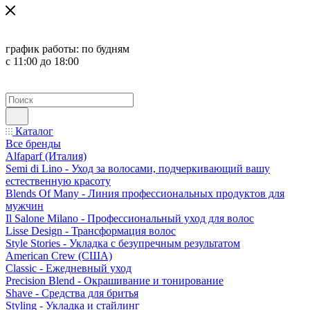
график работы:
по будням
с 11:00 до 18:00
Каталог
Все бренды
Alfaparf (Италия)
Semi di Lino - Уход за волосами, подчеркивающий вашу
естественную красоту
Blends Of Many - Линия профессиональных продуктов для
мужчин
Il Salone Milano - Профессиональный уход для волос
Lisse Design - Трансформация волос
Style Stories - Укладка с безупречным результатом
American Crew (США)
Classic - Ежедневный уход
Precision Blend - Окрашивание и тонирование
Shave - Средства для бритья
Styling - Укладка и стайлинг