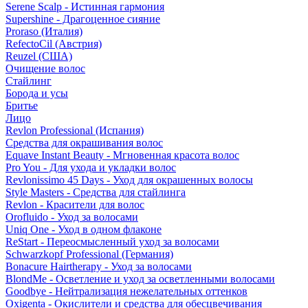
Serene Scalp - Истинная гармония
Supershine - Драгоценное сияние
Proraso (Италия)
RefectoCil (Австрия)
Reuzel (США)
Очищение волос
Стайлинг
Борода и усы
Бритье
Лицо
Revlon Professional (Испания)
Средства для окрашивания волос
Equave Instant Beauty - Мгновенная красота волос
Pro You - Для ухода и укладки волос
Revlonissimo 45 Days - Уход для окрашенных волосы
Style Masters - Средства для стайлинга
Revlon - Красители для волос
Orofluido - Уход за волосами
Uniq One - Уход в одном флаконе
ReStart - Переосмысленный уход за волосами
Schwarzkopf Professional (Германия)
Bonacure Hairtherapy - Уход за волосами
BlondMe - Осветление и уход за осветленными волосами
Goodbye - Нейтрализация нежелательных оттенков
Oxigenta - Окислители и средства для обесцвечивания