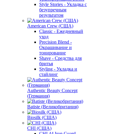
Style Stories - Укладка с
безупречным
результатом
American Crew (США)
Classic - Ежедневный
уход
Precision Blend -
Окрашивание и
тонирование
Shave - Средства для
бритья
Styling - Укладка и
стайлинг
Authentic Beauty Concept
(Германия)
Batiste (Великобритания)
Biosilk (США)
CHI (США)
CHI 44 Iron Guard -