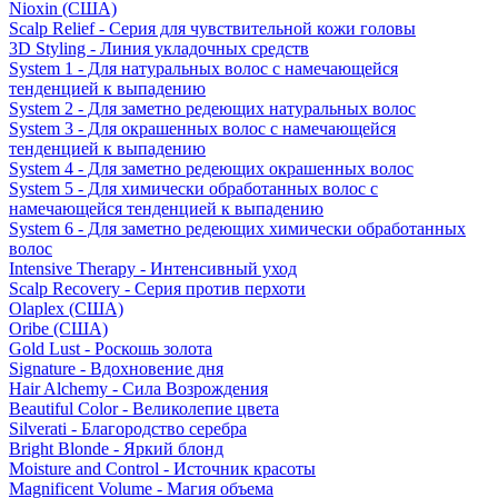
Nioxin (США)
Scalp Relief - Серия для чувствительной кожи головы
3D Styling - Линия укладочных средств
System 1 - Для натуральных волос с намечающейся
тенденцией к выпадению
System 2 - Для заметно редеющих натуральных волос
System 3 - Для окрашенных волос с намечающейся
тенденцией к выпадению
System 4 - Для заметно редеющих окрашенных волос
System 5 - Для химически обработанных волос с
намечающейся тенденцией к выпадению
System 6 - Для заметно редеющих химически обработанных
волос
Intensive Therapy - Интенсивный уход
Scalp Recovery - Серия против перхоти
Olaplex (США)
Oribe (США)
Gold Lust - Роскошь золота
Signature - Вдохновение дня
Hair Alchemy - Сила Возрождения
Beautiful Color - Великолепие цвета
Silverati - Благородство серебра
Bright Blonde - Яркий блонд
Moisture and Control - Источник красоты
Magnificent Volume - Магия объема