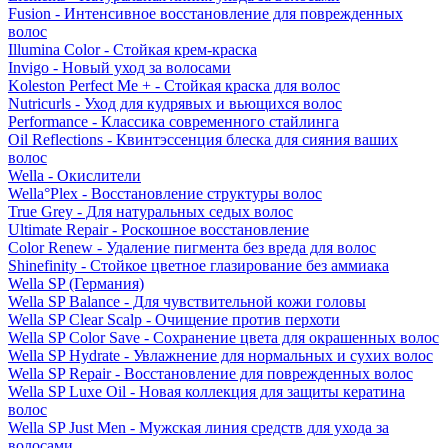
Fusion - Интенсивное восстановление для поврежденных
волос
Illumina Color - Стойкая крем-краска
Invigo - Новый уход за волосами
Koleston Perfect Me + - Стойкая краска для волос
Nutricurls - Уход для кудрявых и вьющихся волос
Performance - Классика современного стайлинга
Oil Reflections - Квинтэссенция блеска для сияния ваших
волос
Wella - Окислители
Wella°Plex - Восстановление структуры волос
True Grey - Для натуральных седых волос
Ultimate Repair - Роскошное восстановление
Color Renew - Удаление пигмента без вреда для волос
Shinefinity - Стойкое цветное глазирование без аммиака
Wella SP (Германия)
Wella SP Balance - Для чувствительной кожи головы
Wella SP Clear Scalp - Очищение против перхоти
Wella SP Color Save - Сохранение цвета для окрашенных волос
Wella SP Hydrate - Увлажнение для нормальных и сухих волос
Wella SP Repair - Восстановление для поврежденных волос
Wella SP Luxe Oil - Новая коллекция для защиты кератина
волос
Wella SP Just Men - Мужская линия средств для ухода за
волосами