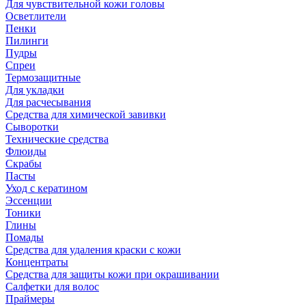
Для чувствительной кожи головы
Осветлители
Пенки
Пилинги
Пудры
Спреи
Термозащитные
Для укладки
Для расчесывания
Средства для химической завивки
Сыворотки
Технические средства
Флюиды
Скрабы
Пасты
Уход с кератином
Эссенции
Тоники
Глины
Помады
Средства для удаления краски с кожи
Концентраты
Средства для защиты кожи при окрашивании
Салфетки для волос
Праймеры