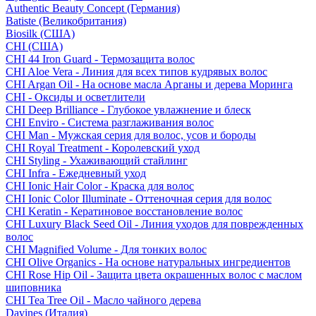
Authentic Beauty Concept (Германия)
Batiste (Великобритания)
Biosilk (США)
CHI (США)
CHI 44 Iron Guard - Термозащита волос
CHI Aloe Vera - Линия для всех типов кудрявых волос
CHI Argan Oil - На основе масла Арганы и дерева Моринга
CHI - Оксиды и осветлители
CHI Deep Brilliance - Глубокое увлажнение и блеск
CHI Enviro - Система разглаживания волос
CHI Man - Мужская серия для волос, усов и бороды
CHI Royal Treatment - Королевский уход
CHI Styling - Ухаживающий стайлинг
CHI Infra - Ежедневный уход
CHI Ionic Hair Color - Краска для волос
CHI Ionic Color Illuminate - Оттеночная серия для волос
CHI Keratin - Кератиновое восстановление волос
CHI Luxury Black Seed Oil - Линия уходов для поврежденных
волос
CHI Magnified Volume - Для тонких волос
CHI Olive Organics - На основе натуральных ингредиентов
CHI Rose Hip Oil - Защита цвета окрашенных волос с маслом
шиповника
CHI Tea Tree Oil - Масло чайного дерева
Davines (Италия)