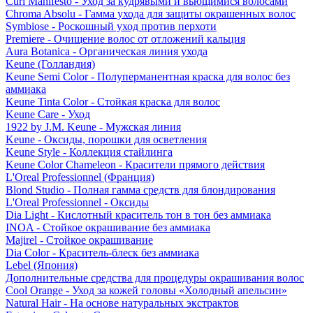
Curl Manifesto - Уход за кудрявыми и вьющимися волосами
Chroma Absolu - Гамма ухода для защиты окрашенных волос
Symbiose - Роскошный уход против перхоти
Premiere - Очищение волос от отложений кальция
Aura Botanica - Органическая линия ухода
Keune (Голландия)
Keune Semi Color - Полуперманентная краска для волос без
аммиака
Keune Tinta Color - Стойкая краска для волос
Keune Care - Уход
1922 by J.M. Keune - Мужская линия
Keune - Оксиды, порошки для осветления
Keune Style - Коллекция стайлинга
Keune Color Chameleon - Красители прямого действия
L'Oreal Professionnel (Франция)
Blond Studio - Полная гамма средств для блондирования
L'Oreal Professionnel - Оксиды
Dia Light - Кислотный краситель тон в тон без аммиака
INOA - Стойкое окрашивание без аммиака
Majirel - Стойкое окрашивание
Dia Color - Краситель-блеск без аммиака
Lebel (Япония)
Дополнительные средства для процедуры окрашивания волос
Cool Orange - Уход за кожей головы «Холодный апельсин»
Natural Hair - На основе натуральных экстрактов