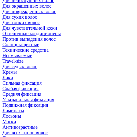
Для непослушных волос
Для окрашенных волос
Для поврежденных волос
Для сухих волос
Для тонких волос
Для чувствительной кожи
Оттеночные кондиционеры
Против выпадения волос
Солнцезащитные
Технические средства
Несмываемые
Travel-size
Для седых волос
Кремы
Лаки
Сильная фиксация
Слабая фиксация
Средняя фиксация
Ультрасильная фиксация
Подвижная фиксация
Ламинаты
Лосьоны
Маски
Антивозрастные
Для всех типов волос