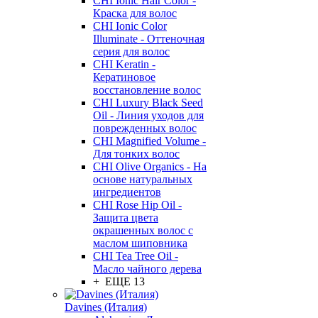
CHI Ionic Hair Color -
Краска для волос
CHI Ionic Color
Illuminate - Оттеночная
серия для волос
CHI Keratin -
Кератиновое
восстановление волос
CHI Luxury Black Seed
Oil - Линия уходов для
поврежденных волос
CHI Magnified Volume -
Для тонких волос
CHI Olive Organics - На
основе натуральных
ингредиентов
CHI Rose Hip Oil -
Защита цвета
окрашенных волос с
маслом шиповника
CHI Tea Tree Oil -
Масло чайного дерева
+ ЕЩЕ 13
Davines (Италия)