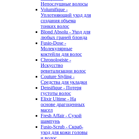
Непослушные волосы
Volumifique -
Уплотняющий уход для
создания объема
тонких волос
Blond Absolu - Уход для
любых граней блонда
Fusio-Dose -
Молекулярные
коктейли для волос
Chronologiste -
Искусство
ревитализации волос
Couture Styling -
Средства для укладки
Densifique - Потеря
густоты волос
Elixir Ultime - На
основе драгоценных
масел
Fresh Affair - Сухой
шампунь
Fusio-Scrub - Скраб-
уход для кожи головы
и волос