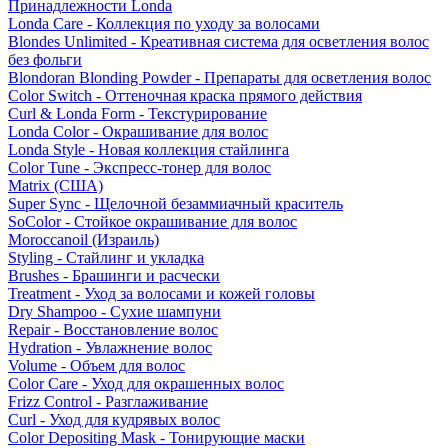
Принадлежности Londa
Londa Care - Коллекция по уходу за волосами
Blondes Unlimited - Креативная система для осветления волос
без фольги
Blondoran Blonding Powder - Препараты для осветления волос
Color Switch - Оттеночная краска прямого действия
Curl & Londa Form - Текстурирование
Londa Color - Окрашивание для волос
Londa Style - Новая коллекция стайлинга
Color Tune - Экспресс-тонер для волос
Matrix (США)
Super Sync - Щелочной безаммиачный краситель
SoColor - Стойкое окрашивание для волос
Moroccanoil (Израиль)
Styling - Стайлинг и укладка
Brushes - Брашинги и расчески
Treatment - Уход за волосами и кожей головы
Dry Shampoo - Сухие шампуни
Repair - Восстановление волос
Hydration - Увлажнение волос
Volume - Объем для волос
Color Care - Уход для окрашенных волос
Frizz Control - Разглаживание
Curl - Уход для кудрявых волос
Color Depositing Mask - Тонирующие маски