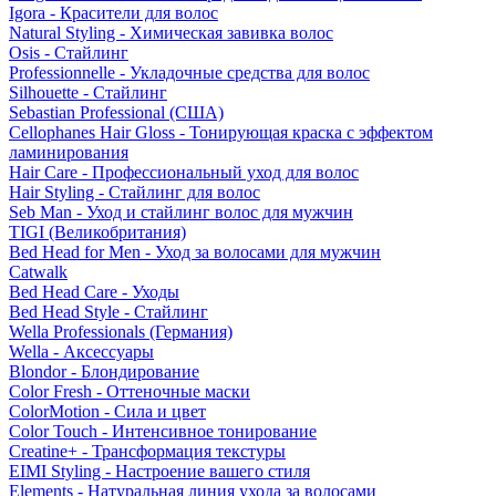
Igora - Красители для волос
Natural Styling - Химическая завивка волос
Osis - Стайлинг
Professionnelle - Укладочные средства для волос
Silhouette - Стайлинг
Sebastian Professional (США)
Cellophanes Hair Gloss - Тонирующая краска с эффектом
ламинирования
Hair Care - Профессиональный уход для волос
Hair Styling - Стайлинг для волос
Seb Man - Уход и стайлинг волос для мужчин
TIGI (Великобритания)
Bed Head for Men - Уход за волосами для мужчин
Catwalk
Bed Head Care - Уходы
Bed Head Style - Стайлинг
Wella Professionals (Германия)
Wella - Аксессуары
Blondor - Блондирование
Color Fresh - Оттеночные маски
ColorMotion - Сила и цвет
Color Touch - Интенсивное тонирование
Creatine+ - Трансформация текстуры
EIMI Styling - Настроение вашего стиля
Elements - Натуральная линия ухода за волосами