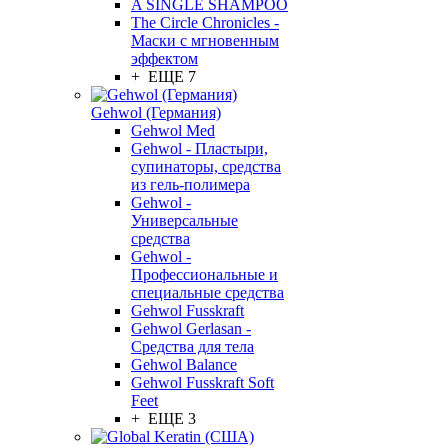
A SINGLE SHAMPOO
The Circle Chronicles -
Маски с мгновенным
эффектом
+ ЕЩЕ 7
Gehwol (Германия)
Gehwol Med
Gehwol - Пластыри,
супинаторы, средства
из гель-полимера
Gehwol -
Универсальные
средства
Gehwol -
Профессиональные и
специальные средства
Gehwol Fusskraft
Gehwol Gerlasan -
Средства для тела
Gehwol Balance
Gehwol Fusskraft Soft
Feet
+ ЕЩЕ 3