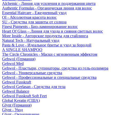
Alchemic - Линия для усиления и поддержания цвета
Authentic Formulas - Органическая линия для волос
Essential Haircare - Eжедневный уход
OI - Абсолютная красота волос
SU - Средства для защиты от солнца
Finest Pigments - Био-ламинирование волос
Heart Of Glass – Линия для ухода и сияния светлых волос
More Inside - Авторские продукты для стайлинга
Natural Tech - Натуральный уход
Pasta & Love - Идеальное бритье и уход за бородой
A SINGLE SHAMPOO
The Circle Chronicles - Маски с мгновенным эффектом
Gehwol (Германия)
Gehwol Med
Gehwol - Пластыри, супинаторы, средства из гель-полимера
Gehwol - Универсальные средства
Gehwol - Профессиональные и специальные средства
Gehwol Fusskraft
Gehwol Gerlasan - Средства для тела
Gehwol Balance
Gehwol Fusskraft Soft Feet
Global Keratin (США)
Glynt (Германия)
Glynt - Уход
Glynt - Окрашивание