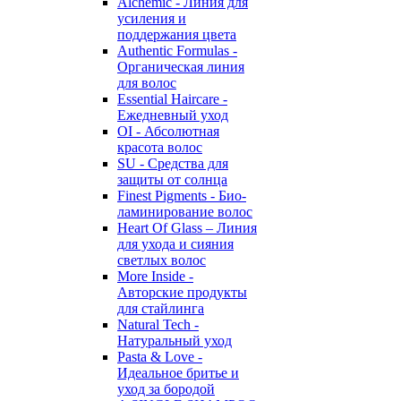
Alchemic - Линия для
усиления и
поддержания цвета
Authentic Formulas -
Органическая линия
для волос
Essential Haircare -
Eжедневный уход
OI - Абсолютная
красота волос
SU - Средства для
защиты от солнца
Finest Pigments - Био-
ламинирование волос
Heart Of Glass – Линия
для ухода и сияния
светлых волос
More Inside -
Авторские продукты
для стайлинга
Natural Tech -
Натуральный уход
Pasta & Love -
Идеальное бритье и
уход за бородой