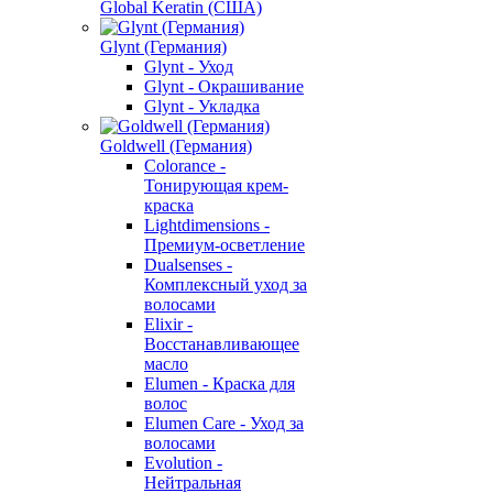
Global Keratin (США)
Glynt (Германия)
Glynt - Уход
Glynt - Окрашивание
Glynt - Укладка
Goldwell (Германия)
Colorance -
Тонирующая крем-
краска
Lightdimensions -
Премиум-осветление
Dualsenses -
Комплексный уход за
волосами
Elixir -
Восстанавливающее
масло
Elumen - Краска для
волос
Elumen Care - Уход за
волосами
Evolution -
Нейтральная