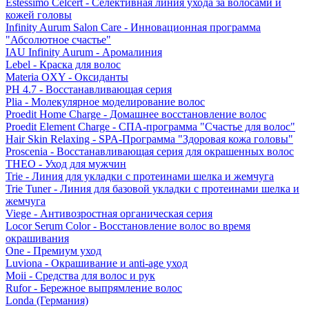
Estessimo Celcert - Селективная линия ухода за волосами и
кожей головы
Infinity Aurum Salon Care - Инновационная программа
"Абсолютное счастье"
IAU Infinity Aurum - Аромалиния
Lebel - Краска для волос
Materia OXY - Оксиданты
PH 4.7 - Восстанавливающая серия
Plia - Молекулярное моделирование волос
Proedit Home Charge - Домашнее восстановление волос
Proedit Element Charge - СПА-программа "Счастье для волос"
Hair Skin Relaxing - SPA-Программа "Здоровая кожа головы"
Proscenia - Восстанавливающая серия для окрашенных волос
THEO - Уход для мужчин
Trie - Линия для укладки с протеинами шелка и жемчуга
Trie Tuner - Линия для базовой укладки с протеинами шелка и
жемчуга
Viege - Антивозростная органическая серия
Locor Serum Color - Восстановление волос во время
окрашивания
One - Премиум уход
Luviona - Окрашивание и anti-age уход
Moii - Средства для волос и рук
Rufor - Бережное выпрямление волос
Londa (Германия)