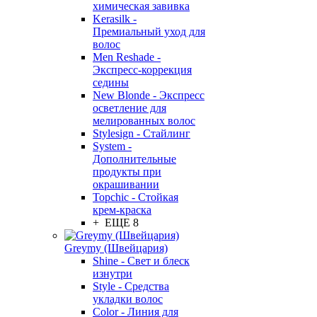
химическая завивка
Kerasilk -
Премиальный уход для
волос
Men Reshade -
Экспресс-коррекция
седины
New Blonde - Экспресс
осветление для
мелированных волос
Stylesign - Стайлинг
System -
Дополнительные
продукты при
окрашивании
Topchic - Стойкая
крем-краска
+ ЕЩЕ 8
Greymy (Швейцария)
Shine - Свет и блеск
изнутри
Style - Средства
укладки волос
Color - Линия для