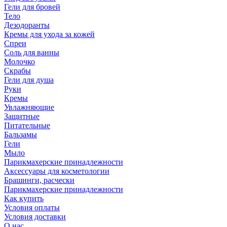
Гели для бровей
Тело
Дезодоранты
Кремы для ухода за кожей
Спреи
Соль для ванны
Молочко
Скрабы
Гели для душа
Руки
Кремы
Увлажняющие
Защитные
Питательные
Бальзамы
Гели
Мыло
Парикмахерские принадлежности
Аксессуары для косметологии
Брашинги, расчески
Парикмахерские принадлежности
Как купить
Условия оплаты
Условия доставки
О нас