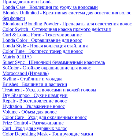
Принадлежности Londa
Londa Care - Коллекция по уходу за волосами
Blondes Unlimited - Креативная система для осветления волос
без фольги
Blondoran Blonding Powder - Препараты для осветления волос
Color Switch - Оттеночная краска прямого действия
Curl & Londa Form - Текстурирование
Londa Color - Окрашивание для волос
Londa Style - Новая коллекция стайлинга
Color Tune - Экспресс-тонер для волос
Matrix (США)
Super Sync - Щелочной безаммиачный краситель
SoColor - Стойкое окрашивание для волос
Moroccanoil (Израиль)
Styling - Стайлинг и укладка
Brushes - Брашинги и расчески
Treatment - Уход за волосами и кожей головы
Dry Shampoo - Сухие шампуни
Repair - Восстановление волос
Hydration - Увлажнение волос
Volume - Объем для волос
Color Care - Уход для окрашенных волос
Frizz Control - Разглаживание
Curl - Уход для кудрявых волос
Color Depositing Mask - Тонирующие маски