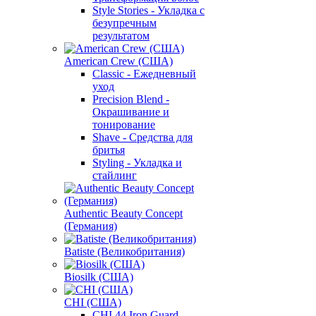
Style Stories - Укладка с
безупречным
результатом
American Crew (США)
Classic - Ежедневный
уход
Precision Blend -
Окрашивание и
тонирование
Shave - Средства для
бритья
Styling - Укладка и
стайлинг
Authentic Beauty Concept
(Германия)
Batiste (Великобритания)
Biosilk (США)
CHI (США)
CHI 44 Iron Guard -