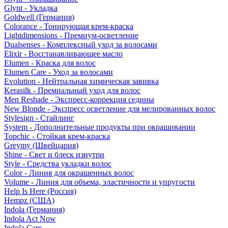
Glynt - Укладка
Goldwell (Германия)
Colorance - Тонирующая крем-краска
Lightdimensions - Премиум-осветление
Dualsenses - Комплексный уход за волосами
Elixir - Восстанавливающее масло
Elumen - Краска для волос
Elumen Care - Уход за волосами
Evolution - Нейтральная химическая завивка
Kerasilk - Премиальный уход для волос
Men Reshade - Экспресс-коррекция седины
New Blonde - Экспресс осветление для мелированных волос
Stylesign - Стайлинг
System - Дополнительные продукты при окрашивании
Topchic - Стойкая крем-краска
Greymy (Швейцария)
Shine - Свет и блеск изнутри
Style - Средства укладки волос
Color - Линия для окрашенных волос
Volume - Линия для объема, эластичности и упругости
Help Is Here (Россия)
Hempz (США)
Indola (Германия)
Indola Act Now
Indola Care