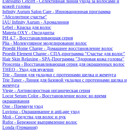
Estessimo Celcert - Селективная линия ухода за волосами и
кожей головы
Infinity Aurum Salon Care - Инновационная программа
"Абсолютное счастье"
IAU Infinity Aurum - Аромалиния
Lebel - Краска для волос
Materia OXY - Оксиданты
PH 4.7 - Восстанавливающая серия
Plia - Молекулярное моделирование волос
Proedit Home Charge - Домашнее восстановление волос
Proedit Element Charge - СПА-программа "Счастье для волос"
Hair Skin Relaxing - SPA-Программа "Здоровая кожа головы"
Proscenia - Восстанавливающая серия для окрашенных волос
THEO - Уход для мужчин
Trie - Линия для укладки с протеинами шелка и жемчуга
Trie Tuner - Линия для базовой укладки с протеинами шелка и
жемчуга
Viege - Антивозростная органическая серия
Locor Serum Color - Восстановление волос во время
окрашивания
One - Премиум уход
Luviona - Окрашивание и anti-age уход
Moii - Средства для волос и рук
Rufor - Бережное выпрямление волос
Londa (Германия)