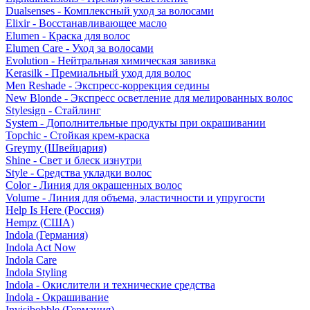
Dualsenses - Комплексный уход за волосами
Elixir - Восстанавливающее масло
Elumen - Краска для волос
Elumen Care - Уход за волосами
Evolution - Нейтральная химическая завивка
Kerasilk - Премиальный уход для волос
Men Reshade - Экспресс-коррекция седины
New Blonde - Экспресс осветление для мелированных волос
Stylesign - Стайлинг
System - Дополнительные продукты при окрашивании
Topchic - Стойкая крем-краска
Greymy (Швейцария)
Shine - Свет и блеск изнутри
Style - Средства укладки волос
Color - Линия для окрашенных волос
Volume - Линия для объема, эластичности и упругости
Help Is Here (Россия)
Hempz (США)
Indola (Германия)
Indola Act Now
Indola Care
Indola Styling
Indola - Окислители и технические средства
Indola - Окрашивание
Invisibobble (Германия)