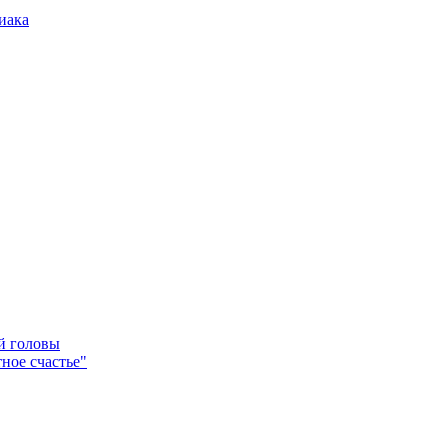
иака
ей головы
ное счастье"