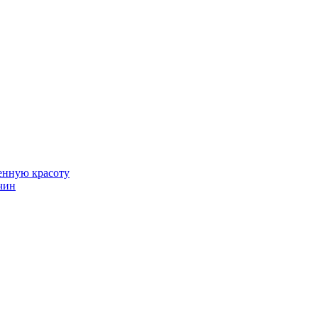
венную красоту
чин