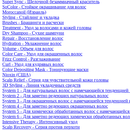
Super Sync - Щелочной безаммиачный краситель
SoColor - Стойкое окрашивание для волос
Moroccanoil (Израиль)
Styling - Стайлинг и укладка
Brushes - Брашинги и расчески
Treatment - Уход за волосами и кожей головы
Dry Shampoo - Сухие шампуни
Repair - Восстановление волос
Hydration - Увлажнение волос
Volume - Объем для волос
Color Care - Уход для окрашенных волос
Frizz Control - Разглаживание
Curl - Уход для кудрявых волос
Color Depositing Mask - Тонирующие маски
Nioxin (США)
Scalp Relief - Серия для чувствительной кожи головы
3D Styling - Линия укладочных средств
System 1 - Для натуральных волос с намечающейся тенденцией
System 2 - Для заметно редеющих натуральных волос
System 3 - Для окрашенных волос с намечающейся тенденцией
System 4 - Для заметно редеющих окрашенных волос
System 5 - Для химически обработанных волос с намечающейс
System 6 - Для заметно редеющих химически обработанных вол
Intensive Therapy - Интенсивный уход
Scalp Recovery - Серия против перхоти