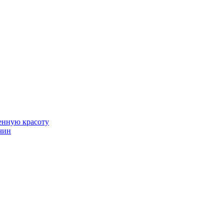
венную красоту
чин