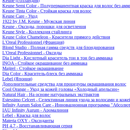
Keune (Голландия)
Keune Semi Color - Полуперманентная краска для волос без амм
Keune Tinta Color - Стойкая краска для волос
Keune Care - Уход
1922 by J.M. Keune - Мужская линия
Keune - Оксиды, порошки для осветления
Keune Style - Коллекция стайлинга
Keune Color Chameleon - Красители прямого действия
L'Oreal Professionnel (Франция)
Blond Studio - Полная гамма средств для блондирования
L'Oreal Professionnel - Оксиды
Dia Light - Кислотный краситель тон в тон без аммиака
INOA - Стойкое окрашивание без аммиака
Majirel - Стойкое окрашивание
Dia Color - Краситель-блеск без аммиака
Lebel (Япония)
Дополнительные средства для процедуры окрашивания волос
Cool Orange - Уход за кожей головы «Холодный апельсин»
Natural Hair - На основе натуральных экстрактов
Estessimo Celcert - Селективная линия ухода за волосами и кож
Infinity Aurum Salon Care - Инновационная программа "Абсолют
IAU Infinity Aurum - Аромалиния
Lebel - Краска для волос
Materia OXY - Оксиданты
PH 4.7 - Восстанавливающая серия