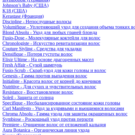
Johnson’s Baby (США)
K18 (США)
Kerastase (Франция)
Discipline - Непослушные волосы
Volumifique - Уплотняющий уход для создания объема тонких в
Blond Absolu - Уход для любых граней блонда
Fusio-Dose - Молекулярные коктейли для волос
Chronologiste - Искусство ревитализации волос
Couture Styling - Средства для укладки
Densifique - Потеря густоты волос
Elixir Ultime - На основе драгоценных масел
Fresh Affair - Сухой шампунь
Fusio-Scrub - Скраб-уход для кожи головы и волос
Genesis - Гамма против выпадения волос
Initialiste - Красота волос от корней до кончиков
Nutritive - Для сухих и чувствительных волос
Resistance - Восстановление волос
Soleil - Защита от солнца
Specifique - Несбалансированное состояние кожи головы
Curl Manifesto - Уход за кудрявыми и вьющимися волосами
Chroma Absolu - Гамма ухода для защиты окрашенных волос
Symbiose - Роскошный уход против перхоти
Premiere - Очищение волос от отложений кальция
Aura Botanica - Органическая линия ухода