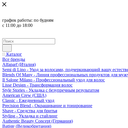
график работы:
по будням
с 11:00 до 18:00
Каталог
Все бренды
Alfaparf (Италия)
Semi di Lino - Уход за волосами, подчеркивающий вашу естест
Blends Of Many - Линия профессиональных продуктов для муж
Il Salone Milano - Профессиональный уход для волос
Lisse Design - Трансформация волос
Style Stories - Укладка с безупречным результатом
American Crew (США)
Classic - Ежедневный уход
Precision Blend - Окрашивание и тонирование
Shave - Средства для бритья
Styling - Укладка и стайлинг
Authentic Beauty Concept (Германия)
Batiste (Великобритания)