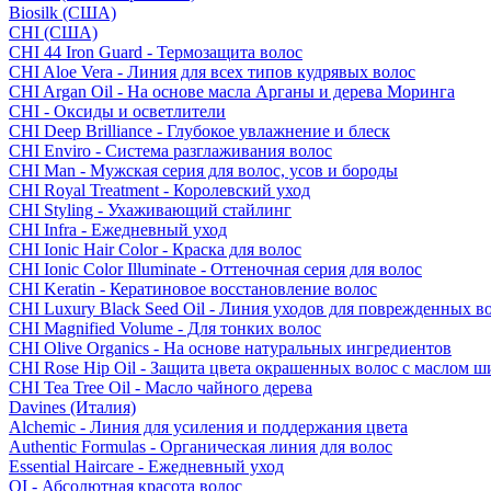
Biosilk (США)
CHI (США)
CHI 44 Iron Guard - Термозащита волос
CHI Aloe Vera - Линия для всех типов кудрявых волос
CHI Argan Oil - На основе масла Арганы и дерева Моринга
CHI - Оксиды и осветлители
CHI Deep Brilliance - Глубокое увлажнение и блеск
CHI Enviro - Система разглаживания волос
CHI Man - Мужская серия для волос, усов и бороды
CHI Royal Treatment - Королевский уход
CHI Styling - Ухаживающий стайлинг
CHI Infra - Ежедневный уход
CHI Ionic Hair Color - Краска для волос
CHI Ionic Color Illuminate - Оттеночная серия для волос
CHI Keratin - Кератиновое восстановление волос
CHI Luxury Black Seed Oil - Линия уходов для поврежденных в
CHI Magnified Volume - Для тонких волос
CHI Olive Organics - На основе натуральных ингредиентов
CHI Rose Hip Oil - Защита цвета окрашенных волос с маслом 
CHI Tea Tree Oil - Масло чайного дерева
Davines (Италия)
Alchemic - Линия для усиления и поддержания цвета
Authentic Formulas - Органическая линия для волос
Essential Haircare - Eжедневный уход
OI - Абсолютная красота волос