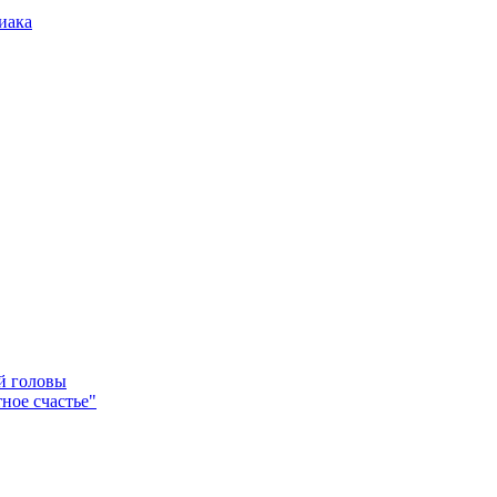
иака
ей головы
ное счастье"