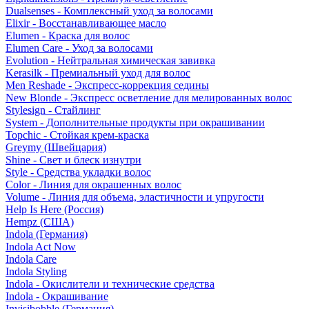
Dualsenses - Комплексный уход за волосами
Elixir - Восстанавливающее масло
Elumen - Краска для волос
Elumen Care - Уход за волосами
Evolution - Нейтральная химическая завивка
Kerasilk - Премиальный уход для волос
Men Reshade - Экспресс-коррекция седины
New Blonde - Экспресс осветление для мелированных волос
Stylesign - Стайлинг
System - Дополнительные продукты при окрашивании
Topchic - Стойкая крем-краска
Greymy (Швейцария)
Shine - Свет и блеск изнутри
Style - Средства укладки волос
Color - Линия для окрашенных волос
Volume - Линия для объема, эластичности и упругости
Help Is Here (Россия)
Hempz (США)
Indola (Германия)
Indola Act Now
Indola Care
Indola Styling
Indola - Окислители и технические средства
Indola - Окрашивание
Invisibobble (Германия)