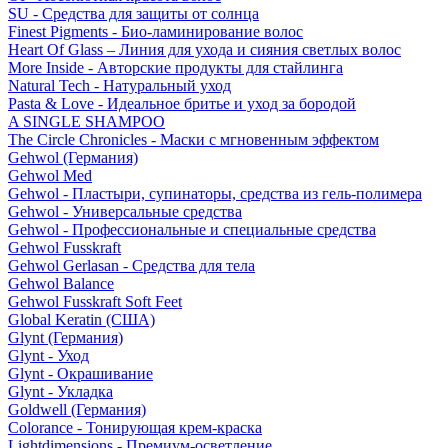
SU - Средства для защиты от солнца
Finest Pigments - Био-ламинирование волос
Heart Of Glass – Линия для ухода и сияния светлых волос
More Inside - Авторские продукты для стайлинга
Natural Tech - Натуральный уход
Pasta & Love - Идеальное бритье и уход за бородой
A SINGLE SHAMPOO
The Circle Chronicles - Маски с мгновенным эффектом
Gehwol (Германия)
Gehwol Med
Gehwol - Пластыри, супинаторы, средства из гель-полимера
Gehwol - Универсальные средства
Gehwol - Профессиональные и специальные средства
Gehwol Fusskraft
Gehwol Gerlasan - Средства для тела
Gehwol Balance
Gehwol Fusskraft Soft Feet
Global Keratin (США)
Glynt (Германия)
Glynt - Уход
Glynt - Окрашивание
Glynt - Укладка
Goldwell (Германия)
Colorance - Тонирующая крем-краска
Lightdimensions - Премиум-осветление