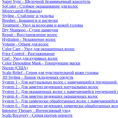
Super Sync - Щелочной безаммиачный краситель
SoColor - Стойкое окрашивание для волос
Moroccanoil (Израиль)
Styling - Стайлинг и укладка
Brushes - Брашинги и расчески
Treatment - Уход за волосами и кожей головы
Dry Shampoo - Сухие шампуни
Repair - Восстановление волос
Hydration - Увлажнение волос
Volume - Объем для волос
Color Care - Уход для окрашенных волос
Frizz Control - Разглаживание
Curl - Уход для кудрявых волос
Color Depositing Mask - Тонирующие маски
Nioxin (США)
Scalp Relief - Серия для чувствительной кожи головы
3D Styling - Линия укладочных средств
System 1 - Для натуральных волос с намечающейся тенденцией
System 2 - Для заметно редеющих натуральных волос
System 3 - Для окрашенных волос с намечающейся тенденцией
System 4 - Для заметно редеющих окрашенных волос
System 5 - Для химически обработанных волос с намечающейс
System 6 - Для заметно редеющих химически обработанных вол
Intensive Therapy - Интенсивный уход
Scalp Recovery - Серия против перхоти