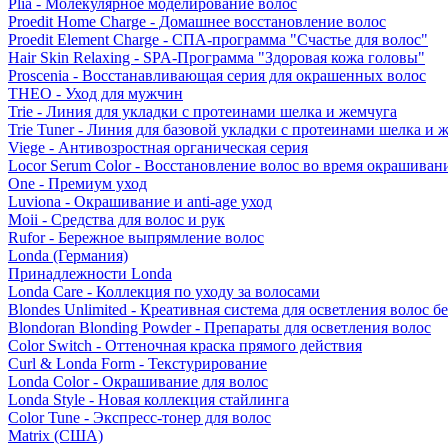
Plia - Молекулярное моделирование волос
Proedit Home Charge - Домашнее восстановление волос
Proedit Element Charge - СПА-программа "Счастье для волос"
Hair Skin Relaxing - SPA-Программа "Здоровая кожа головы"
Proscenia - Восстанавливающая серия для окрашенных волос
THEO - Уход для мужчин
Trie - Линия для укладки с протеинами шелка и жемчуга
Trie Tuner - Линия для базовой укладки с протеинами шелка и 
Viege - Антивозростная органическая серия
Locor Serum Color - Восстановление волос во время окрашиван
One - Премиум уход
Luviona - Окрашивание и anti-age уход
Moii - Средства для волос и рук
Rufor - Бережное выпрямление волос
Londa (Германия)
Принадлежности Londa
Londa Care - Коллекция по уходу за волосами
Blondes Unlimited - Креативная система для осветления волос б
Blondoran Blonding Powder - Препараты для осветления волос
Color Switch - Оттеночная краска прямого действия
Curl & Londa Form - Текстурирование
Londa Color - Окрашивание для волос
Londa Style - Новая коллекция стайлинга
Color Tune - Экспресс-тонер для волос
Matrix (США)