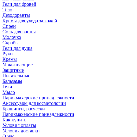
Гели для бровей
Тело
Дезодоранты
Кремы для ухода за кожей
Спреи
Соль для ванны
Молочко
Скрабы
Гели для душа
Руки
Кремы
Увлажняющие
Защитные
Питательные
Бальзамы
Гели
Мыло
Парикмахерские принадлежности
Аксессуары для косметологии
Брашинги, расчески
Парикмахерские принадлежности
Как купить
Условия оплаты
Условия доставки
О нас