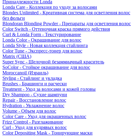
Принадлежности Londa
Londa Care - Коллекция по уходу за волосами
Blondes Unlimited - Креативная система для осветления волос
без фольги
Blondoran Blonding Powder - Препараты для осветления волос
Color Switch - Оттеночная краска прямого действия
Curl & Londa Form - Текстурирование
Londa Color - Окрашивание для волос
Londa Style - Новая коллекция стайлинга
Color Tune - Экспресс-тонер для волос
Matrix (США)
Super Sync - Щелочной безаммиачный краситель
SoColor - Стойкое окрашивание для волос
Moroccanoil (Израиль)
Styling - Стайлинг и укладка
Brushes - Брашинги и расчески
Treatment - Уход за волосами и кожей головы
Dry Shampoo - Сухие шампуни
Repair - Восстановление волос
Hydration - Увлажнение волос
Volume - Объем для волос
Color Care - Уход для окрашенных волос
Frizz Control - Разглаживание
Curl - Уход для кудрявых волос
Color Depositing Mask - Тонирующие маски