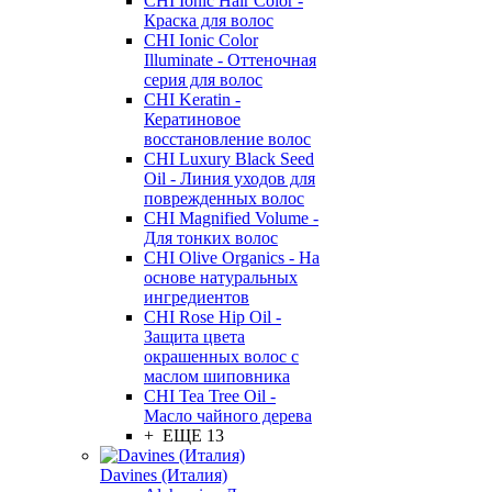
CHI Ionic Hair Color -
Краска для волос
CHI Ionic Color
Illuminate - Оттеночная
серия для волос
CHI Keratin -
Кератиновое
восстановление волос
CHI Luxury Black Seed
Oil - Линия уходов для
поврежденных волос
CHI Magnified Volume -
Для тонких волос
CHI Olive Organics - На
основе натуральных
ингредиентов
CHI Rose Hip Oil -
Защита цвета
окрашенных волос с
маслом шиповника
CHI Tea Tree Oil -
Масло чайного дерева
+ ЕЩЕ 13
Davines (Италия)