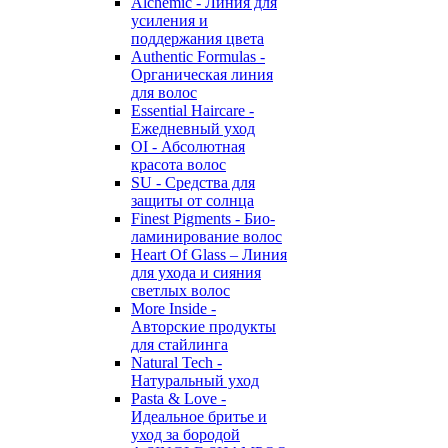
Alchemic - Линия для
усиления и
поддержания цвета
Authentic Formulas -
Органическая линия
для волос
Essential Haircare -
Eжедневный уход
OI - Абсолютная
красота волос
SU - Средства для
защиты от солнца
Finest Pigments - Био-
ламинирование волос
Heart Of Glass – Линия
для ухода и сияния
светлых волос
More Inside -
Авторские продукты
для стайлинга
Natural Tech -
Натуральный уход
Pasta & Love -
Идеальное бритье и
уход за бородой