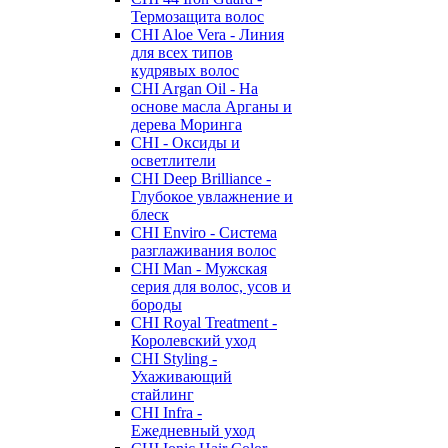
Термозащита волос
CHI Aloe Vera - Линия
для всех типов
кудрявых волос
CHI Argan Oil - На
основе масла Арганы и
дерева Моринга
CHI - Оксиды и
осветлители
CHI Deep Brilliance -
Глубокое увлажнение и
блеск
CHI Enviro - Система
разглаживания волос
CHI Man - Мужская
серия для волос, усов и
бороды
CHI Royal Treatment -
Королевский уход
CHI Styling -
Ухаживающий
стайлинг
CHI Infra -
Ежедневный уход