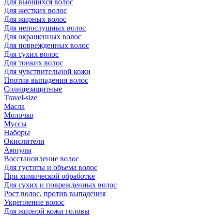
Для вьющихся волос
Для жестких волос
Для жирных волос
Для непослушных волос
Для окрашенных волос
Для поврежденных волос
Для сухих волос
Для тонких волос
Для чувствительной кожи
Против выпадения волос
Солнцезащитные
Travel-size
Масла
Молочко
Муссы
Наборы
Окислители
Ампулы
Восстановление волос
Для густоты и объема волос
При химической обработке
Для сухих и поврежденных волос
Рост волос, против выпадения
Укрепление волос
Для жирной кожи головы