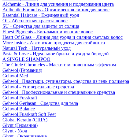
Alchemic - Линия для усиления и поддержания цвета
Authentic Formulas - Органическая линия для волос
Essential Haircare - Eжедневный уход
OI - Абсолютная красота волос
SU - Средства для защиты от солнца
Finest Pigments - Био-ламинирование волос
Heart Of Glass – Линия для ухода и сияния светлых волос
More Inside - Авторские продукты для стайлинга
Natural Tech - Натуральный уход
Pasta & Love - Идеальное бритье и уход за бородой
A SINGLE SHAMPOO
The Circle Chronicles - Маски с мгновенным эффектом
Gehwol (Германия)
Gehwol Med
Gehwol - Пластыри, супинаторы, средства из гель-полимера
Gehwol - Универсальные средства
Gehwol - Профессиональные и специальные средства
Gehwol Fusskraft
Gehwol Gerlasan - Средства для тела
Gehwol Balance
Gehwol Fusskraft Soft Feet
Global Keratin (США)
Glynt (Германия)
Glynt - Уход
Glynt - Окрашивание