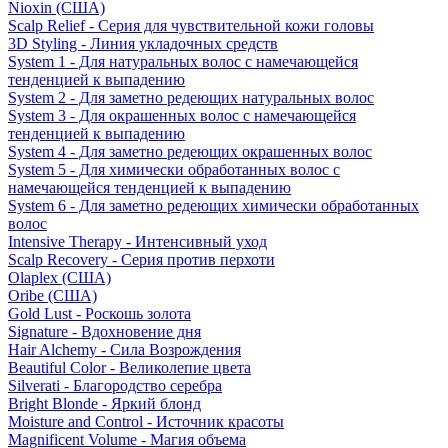
Nioxin (США)
Scalp Relief - Серия для чувствительной кожи головы
3D Styling - Линия укладочных средств
System 1 - Для натуральных волос с намечающейся
тенденцией к выпадению
System 2 - Для заметно редеющих натуральных волос
System 3 - Для окрашенных волос с намечающейся
тенденцией к выпадению
System 4 - Для заметно редеющих окрашенных волос
System 5 - Для химически обработанных волос с
намечающейся тенденцией к выпадению
System 6 - Для заметно редеющих химически обработанных
волос
Intensive Therapy - Интенсивный уход
Scalp Recovery - Серия против перхоти
Olaplex (США)
Oribe (США)
Gold Lust - Роскошь золота
Signature - Вдохновение дня
Hair Alchemy - Сила Возрождения
Beautiful Color - Великолепие цвета
Silverati - Благородство серебра
Bright Blonde - Яркий блонд
Moisture and Control - Источник красоты
Magnificent Volume - Магия объема