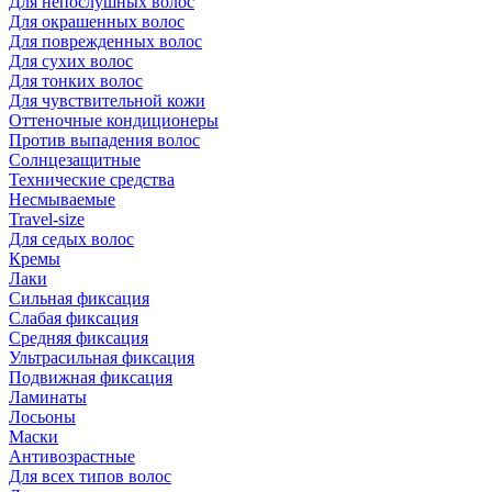
Для непослушных волос
Для окрашенных волос
Для поврежденных волос
Для сухих волос
Для тонких волос
Для чувствительной кожи
Оттеночные кондиционеры
Против выпадения волос
Солнцезащитные
Технические средства
Несмываемые
Travel-size
Для седых волос
Кремы
Лаки
Сильная фиксация
Слабая фиксация
Средняя фиксация
Ультрасильная фиксация
Подвижная фиксация
Ламинаты
Лосьоны
Маски
Антивозрастные
Для всех типов волос