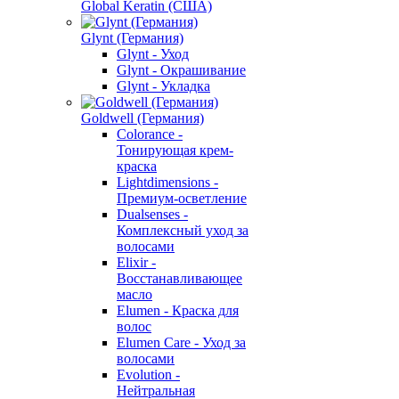
Global Keratin (США)
Glynt (Германия)
Glynt - Уход
Glynt - Окрашивание
Glynt - Укладка
Goldwell (Германия)
Colorance -
Тонирующая крем-
краска
Lightdimensions -
Премиум-осветление
Dualsenses -
Комплексный уход за
волосами
Elixir -
Восстанавливающее
масло
Elumen - Краска для
волос
Elumen Care - Уход за
волосами
Evolution -
Нейтральная