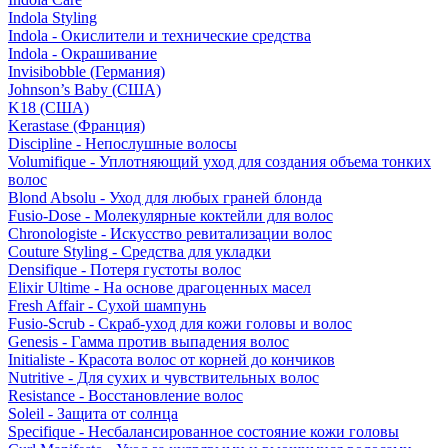
Indola Styling
Indola - Окислители и технические средства
Indola - Окрашивание
Invisibobble (Германия)
Johnson’s Baby (США)
K18 (США)
Kerastase (Франция)
Discipline - Непослушные волосы
Volumifique - Уплотняющий уход для создания объема тонких
волос
Blond Absolu - Уход для любых граней блонда
Fusio-Dose - Молекулярные коктейли для волос
Chronologiste - Искусство ревитализации волос
Couture Styling - Средства для укладки
Densifique - Потеря густоты волос
Elixir Ultime - На основе драгоценных масел
Fresh Affair - Сухой шампунь
Fusio-Scrub - Скраб-уход для кожи головы и волос
Genesis - Гамма против выпадения волос
Initialiste - Красота волос от корней до кончиков
Nutritive - Для сухих и чувствительных волос
Resistance - Восстановление волос
Soleil - Защита от солнца
Specifique - Несбалансированное состояние кожи головы