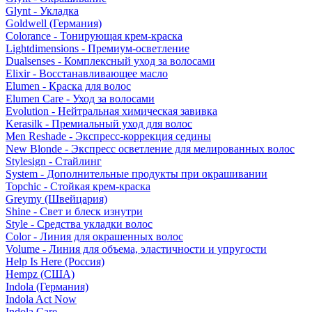
Glynt - Укладка
Goldwell (Германия)
Colorance - Тонирующая крем-краска
Lightdimensions - Премиум-осветление
Dualsenses - Комплексный уход за волосами
Elixir - Восстанавливающее масло
Elumen - Краска для волос
Elumen Care - Уход за волосами
Evolution - Нейтральная химическая завивка
Kerasilk - Премиальный уход для волос
Men Reshade - Экспресс-коррекция седины
New Blonde - Экспресс осветление для мелированных волос
Stylesign - Стайлинг
System - Дополнительные продукты при окрашивании
Topchic - Стойкая крем-краска
Greymy (Швейцария)
Shine - Свет и блеск изнутри
Style - Средства укладки волос
Color - Линия для окрашенных волос
Volume - Линия для объема, эластичности и упругости
Help Is Here (Россия)
Hempz (США)
Indola (Германия)
Indola Act Now
Indola Care