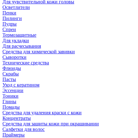
Для чувствительной кожи головы
Осветлители
Пенки
Пилинги
Пудры
Спреи
Термозащитные
Для укладки
Для расчесывания
Средства для химической завивки
Сыворотки
Технические средства
Флюиды
Скрабы
Пасты
Уход с кератином
Эссенции
Тоники
Глины
Помады
Средства для удаления краски с кожи
Концентраты
Средства для защиты кожи при окрашивании
Салфетки для волос
Праймеры