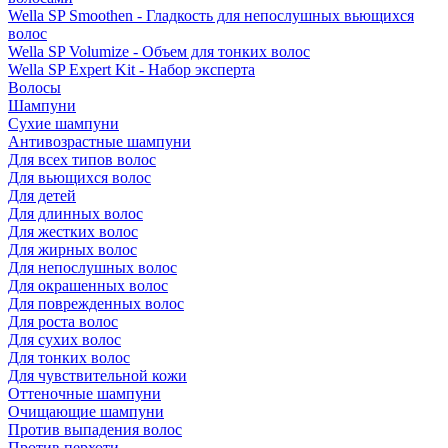
Wella SP Smoothen - Гладкость для непослушных вьющихся
волос
Wella SP Volumize - Объем для тонких волос
Wella SP Expert Kit - Набор эксперта
Волосы
Шампуни
Сухие шампуни
Антивозрастные шампуни
Для всех типов волос
Для вьющихся волос
Для детей
Для длинных волос
Для жестких волос
Для жирных волос
Для непослушных волос
Для окрашенных волос
Для поврежденных волос
Для роста волос
Для сухих волос
Для тонких волос
Для чувствительной кожи
Оттеночные шампуни
Очищающие шампуни
Против выпадения волос
Против перхоти