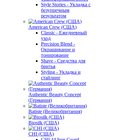
Style Stories - Укладка с
безупречным
результатом
American Crew (США)
Classic - Ежедневный
уход
Precision Blend -
Окрашивание и
тонирование
Shave - Средства для
бритья
Styling - Укладка и
стайлинг
Authentic Beauty Concept
(Германия)
Batiste (Великобритания)
Biosilk (США)
CHI (США)
CHI 44 Iron Guard -