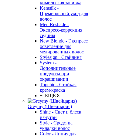
химическая завивка
Kerasilk -
Премиальный уход для
волос
Men Reshade -
Экспресс-коррекция
седины
New Blonde - Экспресс
осветление для
мелированных волос
Stylesign - Стайлинг
System -
Дополнительные
продукты при
окрашивании
Topchic - Стойкая
крем-краска
+ ЕЩЕ 8
Greymy (Швейцария)
Shine - Свет и блеск
изнутри
Style - Средства
укладки волос
Color - Линия для