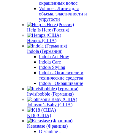
окрашенных волос
Volume - Линия для
объема, эластичности и
упругости
Help Is Here (Россия)
Hempz (США)
Indola (Германия)
Indola Act Now
Indola Care
Indola Styling
Indola - Окислители и
технические средства
Indola - Окрашивание
Invisibobble (Германия)
Johnson’s Baby (США)
K18 (США)
Kerastase (Франция)
Discipline -