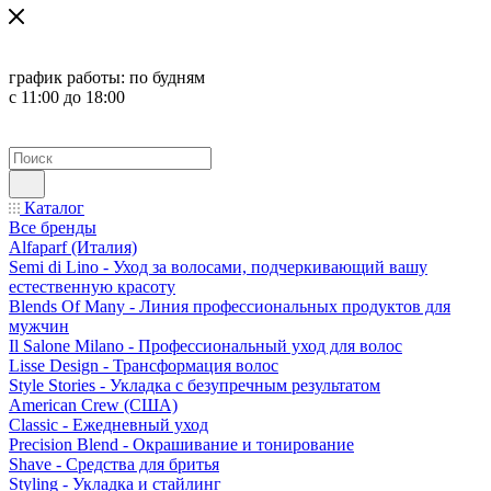
график работы:
по будням
с 11:00 до 18:00
Каталог
Все бренды
Alfaparf (Италия)
Semi di Lino - Уход за волосами, подчеркивающий вашу
естественную красоту
Blends Of Many - Линия профессиональных продуктов для
мужчин
Il Salone Milano - Профессиональный уход для волос
Lisse Design - Трансформация волос
Style Stories - Укладка с безупречным результатом
American Crew (США)
Classic - Ежедневный уход
Precision Blend - Окрашивание и тонирование
Shave - Средства для бритья
Styling - Укладка и стайлинг