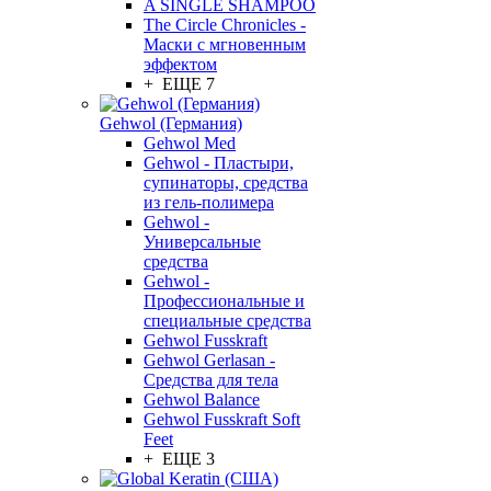
A SINGLE SHAMPOO
The Circle Chronicles -
Маски с мгновенным
эффектом
+ ЕЩЕ 7
Gehwol (Германия)
Gehwol Med
Gehwol - Пластыри,
супинаторы, средства
из гель-полимера
Gehwol -
Универсальные
средства
Gehwol -
Профессиональные и
специальные средства
Gehwol Fusskraft
Gehwol Gerlasan -
Средства для тела
Gehwol Balance
Gehwol Fusskraft Soft
Feet
+ ЕЩЕ 3