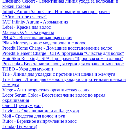
Estessimo Celcert - Селективная линия ухода за волосами и
кожей головы
Infinity Aurum Salon Care - Инновационная программа
"Абсолютное счастье"
IAU Infinity Aurum - Аромалиния
Lebel - Краска для волос
Materia OXY - Оксиданты
PH 4.7 - Восстанавливающая серия
Plia - Молекулярное моделирование волос
Proedit Home Charge - Домашнее восстановление волос
Proedit Element Charge - СПА-программа "Счастье для волос"
Hair Skin Relaxing - SPA-Программа "Здоровая кожа головы"
Proscenia - Восстанавливающая серия для окрашенных волос
THEO - Уход для мужчин
Trie - Линия для укладки с протеинами шелка и жемчуга
Trie Tuner - Линия для базовой укладки с протеинами шелка и
жемчуга
Viege - Антивозростная органическая серия
Locor Serum Color - Восстановление волос во время
окрашивания
One - Премиум уход
Luviona - Окрашивание и anti-age уход
Moii - Средства для волос и рук
Rufor - Бережное выпрямление волос
Londa (Германия)