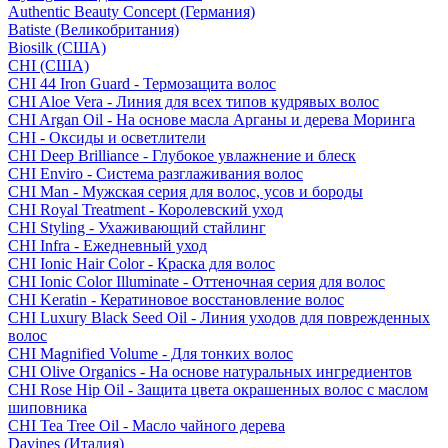
Authentic Beauty Concept (Германия)
Batiste (Великобритания)
Biosilk (США)
CHI (США)
CHI 44 Iron Guard - Термозащита волос
CHI Aloe Vera - Линия для всех типов кудрявых волос
CHI Argan Oil - На основе масла Арганы и дерева Моринга
CHI - Оксиды и осветлители
CHI Deep Brilliance - Глубокое увлажнение и блеск
CHI Enviro - Система разглаживания волос
CHI Man - Мужская серия для волос, усов и бороды
CHI Royal Treatment - Королевский уход
CHI Styling - Ухаживающий стайлинг
CHI Infra - Ежедневный уход
CHI Ionic Hair Color - Краска для волос
CHI Ionic Color Illuminate - Оттеночная серия для волос
CHI Keratin - Кератиновое восстановление волос
CHI Luxury Black Seed Oil - Линия уходов для поврежденных
волос
CHI Magnified Volume - Для тонких волос
CHI Olive Organics - На основе натуральных ингредиентов
CHI Rose Hip Oil - Защита цвета окрашенных волос с маслом
шиповника
CHI Tea Tree Oil - Масло чайного дерева
Davines (Италия)