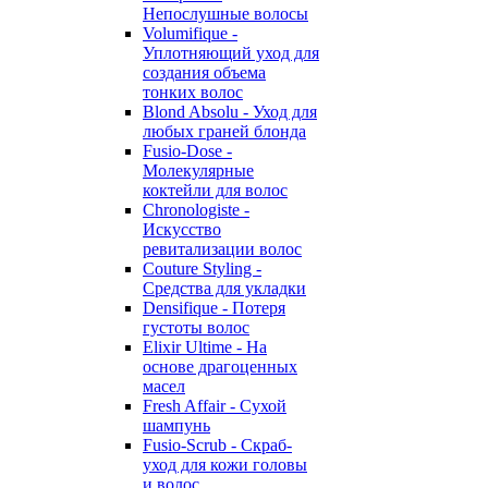
Непослушные волосы
Volumifique -
Уплотняющий уход для
создания объема
тонких волос
Blond Absolu - Уход для
любых граней блонда
Fusio-Dose -
Молекулярные
коктейли для волос
Chronologiste -
Искусство
ревитализации волос
Couture Styling -
Средства для укладки
Densifique - Потеря
густоты волос
Elixir Ultime - На
основе драгоценных
масел
Fresh Affair - Сухой
шампунь
Fusio-Scrub - Скраб-
уход для кожи головы
и волос