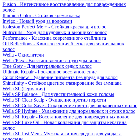
Fusion - Интенсивное восстановление для поврежденных
волос
Illumina Color - Стойкая крем-краска
Invigo - Новый уход за волосами
Koleston Perfect Me + - Стойкая краска для волос
Nutricurls - Уход для кудрявых и вьющихся волос
Performance - Классика современного стайлинга
Oil Reflections - Квинтэссенция блеска для сияния ваших
волос
Wella - Окислители
Wella°Plex - Восстановление структуры волос
True Grey - Для натуральных седых волос
Ultimate Repair - Роскошное восстановление
Color Renew - Удаление пигмента без вреда для волос
Shinefinity - Стойкое цветное глазирование без аммиака
Wella SP (Германия)
Wella SP Balance - Для чувствительной кожи головы
Wella SP Clear Scalp - Очищение против перхоти
Wella SP Color Save - Сохранение цвета для окрашенных волос
Wella SP Hydrate - Увлажнение для нормальных и сухих волос
Wella SP Repair - Восстановление для поврежденных волос
Wella SP Luxe Oil - Новая коллекция для защиты кератина
волос
Wella SP Just Men - Мужская линия средств для ухода за
волосами