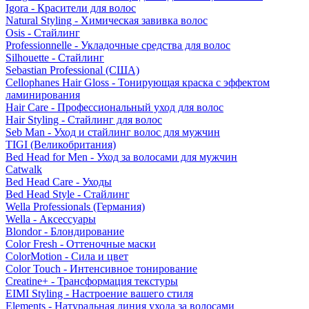
Igora - Красители для волос
Natural Styling - Химическая завивка волос
Osis - Стайлинг
Professionnelle - Укладочные средства для волос
Silhouette - Стайлинг
Sebastian Professional (США)
Cellophanes Hair Gloss - Тонирующая краска с эффектом
ламинирования
Hair Care - Профессиональный уход для волос
Hair Styling - Стайлинг для волос
Seb Man - Уход и стайлинг волос для мужчин
TIGI (Великобритания)
Bed Head for Men - Уход за волосами для мужчин
Catwalk
Bed Head Care - Уходы
Bed Head Style - Стайлинг
Wella Professionals (Германия)
Wella - Аксессуары
Blondor - Блондирование
Color Fresh - Оттеночные маски
ColorMotion - Сила и цвет
Color Touch - Интенсивное тонирование
Creatine+ - Трансформация текстуры
EIMI Styling - Настроение вашего стиля
Elements - Натуральная линия ухода за волосами