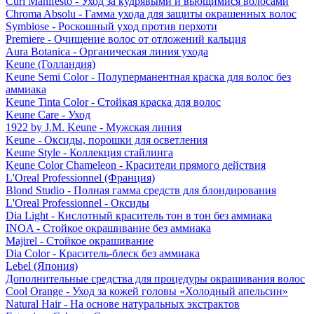
Curl Manifesto - Уход за кудрявыми и вьющимися волосами
Chroma Absolu - Гамма ухода для защиты окрашенных волос
Symbiose - Роскошный уход против перхоти
Premiere - Очищение волос от отложений кальция
Aura Botanica - Органическая линия ухода
Keune (Голландия)
Keune Semi Color - Полуперманентная краска для волос без
аммиака
Keune Tinta Color - Стойкая краска для волос
Keune Care - Уход
1922 by J.M. Keune - Мужская линия
Keune - Оксиды, порошки для осветления
Keune Style - Коллекция стайлинга
Keune Color Chameleon - Красители прямого действия
L'Oreal Professionnel (Франция)
Blond Studio - Полная гамма средств для блондирования
L'Oreal Professionnel - Оксиды
Dia Light - Кислотный краситель тон в тон без аммиака
INOA - Стойкое окрашивание без аммиака
Majirel - Стойкое окрашивание
Dia Color - Краситель-блеск без аммиака
Lebel (Япония)
Дополнительные средства для процедуры окрашивания волос
Cool Orange - Уход за кожей головы «Холодный апельсин»
Natural Hair - На основе натуральных экстрактов