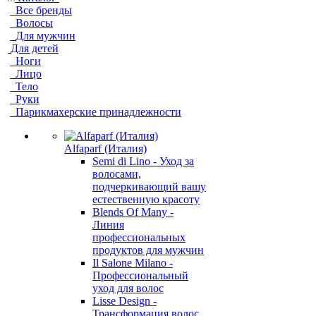
Все бренды
Волосы
Для мужчин
Для детей
Ноги
Лицо
Тело
Руки
Парикмахерские принадлежности
Alfaparf (Италия)
Semi di Lino - Уход за
волосами,
подчеркивающий вашу
естественную красоту
Blends Of Many -
Линия
профессиональных
продуктов для мужчин
Il Salone Milano -
Профессиональный
уход для волос
Lisse Design -
Трансформация волос