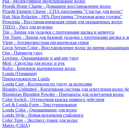
Plia - Молекулярное моделирование волос
Proedit Home Charge - Домашнее восстановление волос
Proedit Element Charge - СПА-программа "Счастье для волос"
Hair Skin Relaxing - SPA-Программа "Здоровая кожа головы"
Proscenia - Восстанавливающая серия для окрашенных волос
THEO - Уход для мужчин
Trie - Линия для укладки с протеинами шелка и жемчуга
Trie Tuner - Линия для базовой укладки с протеинами шелка и 
Viege - Антивозростная органическая серия
Locor Serum Color - Восстановление волос во время окрашиван
One - Премиум уход
Luviona - Окрашивание и anti-age уход
Moii - Средства для волос и рук
Rufor - Бережное выпрямление волос
Londa (Германия)
Принадлежности Londa
Londa Care - Коллекция по уходу за волосами
Blondes Unlimited - Креативная система для осветления волос б
Blondoran Blonding Powder - Препараты для осветления волос
Color Switch - Оттеночная краска прямого действия
Curl & Londa Form - Текстурирование
Londa Color - Окрашивание для волос
Londa Style - Новая коллекция стайлинга
Color Tune - Экспресс-тонер для волос
Matrix (США)