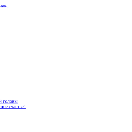
иака
ей головы
ное счастье"