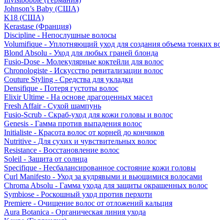
Johnson’s Baby (США)
K18 (США)
Kerastase (Франция)
Discipline - Непослушные волосы
Volumifique - Уплотняющий уход для создания объема тонких в
Blond Absolu - Уход для любых граней блонда
Fusio-Dose - Молекулярные коктейли для волос
Chronologiste - Искусство ревитализации волос
Couture Styling - Средства для укладки
Densifique - Потеря густоты волос
Elixir Ultime - На основе драгоценных масел
Fresh Affair - Сухой шампунь
Fusio-Scrub - Скраб-уход для кожи головы и волос
Genesis - Гамма против выпадения волос
Initialiste - Красота волос от корней до кончиков
Nutritive - Для сухих и чувствительных волос
Resistance - Восстановление волос
Soleil - Защита от солнца
Specifique - Несбалансированное состояние кожи головы
Curl Manifesto - Уход за кудрявыми и вьющимися волосами
Chroma Absolu - Гамма ухода для защиты окрашенных волос
Symbiose - Роскошный уход против перхоти
Premiere - Очищение волос от отложений кальция
Aura Botanica - Органическая линия ухода