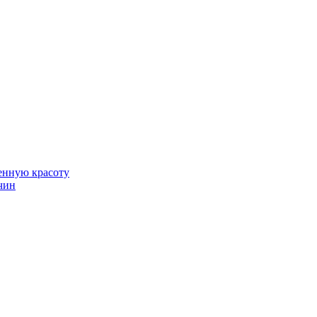
венную красоту
чин