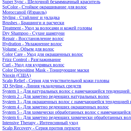
Super Sync - Щелочной безаммиачный краситель
SoColor - Стойкое окрашивание для волос
Moroccanoil (Израиль)
Styling - Стайлинг и укладка
Brushes - Брашинги и расчески
Treatment - Уход за волосами и кожей головы
Dry Shampoo - Сухие шампуни
Repair - Восстановление волос
Hydration - Увлажнение волос
Volume - Объем для волос
Color Care - Уход для окрашенных волос
Frizz Control - Разглаживание
Curl - Уход для кудрявых волос
Color Depositing Mask - Тонирующие маски
Nioxin (США)
Scalp Relief - Серия для чувствительной кожи головы
3D Styling - Линия укладочных средств
System 1 - Для натуральных волос с намечающейся тенденцией
System 2 - Для заметно редеющих натуральных волос
System 3 - Для окрашенных волос с намечающейся тенденцией
System 4 - Для заметно редеющих окрашенных волос
System 5 - Для химически обработанных волос с намечающейс
System 6 - Для заметно редеющих химически обработанных вол
Intensive Therapy - Интенсивный уход
Scalp Recovery - Серия против перхоти