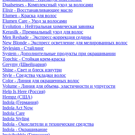
Dualsenses - Комплексный уход за волосами
Elixir - Восстанавливающее масло
Elumen - Краска для волос
Elumen Care - Уход за волосами
Evolution - Нейтральная химическая завивка
Kerasilk - Премиальный уход для волос
Men Reshade - Экспресс-коррекция седины
New Blonde - Экспресс осветление для мелированных волос
Stylesign - Стайлинг
System - Дополнительные продукты при окрашивании
Topchic - Стойкая крем-краска
Greymy (Швейцария)
Shine - Свет и блеск изнутри
Style - Средства укладки волос
Color - Линия для окрашенных волос
Volume - Линия для объема, эластичности и упругости
Help Is Here (Россия)
Hempz (США)
Indola (Германия)
Indola Act Now
Indola Care
Indola Styling
Indola - Окислители и технические средства
Indola - Окрашивание
Invisibobble (Германия)