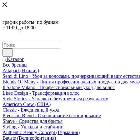
график работы:
по будням
с 11:00 до 18:00
Каталог
Все бренды
Alfaparf (Италия)
Semi di Lino - Уход за волосами, подчеркивающий вашу естест
Blends Of Many - Линия профессиональных продуктов для муж
Il Salone Milano - Профессиональный уход для волос
Lisse Design - Трансформация волос
Style Stories - Укладка с безупречным результатом
American Crew (США)
Classic - Ежедневный уход
Precision Blend - Окрашивание и тонирование
Shave - Средства для бритья
Styling - Укладка и стайлинг
Authentic Beauty Concept (Германия)
Batiste (Великобритания)