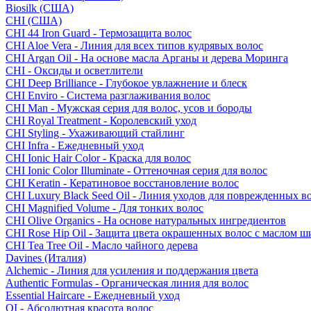
Biosilk (США)
CHI (США)
CHI 44 Iron Guard - Термозащита волос
CHI Aloe Vera - Линия для всех типов кудрявых волос
CHI Argan Oil - На основе масла Арганы и дерева Моринга
CHI - Оксиды и осветлители
CHI Deep Brilliance - Глубокое увлажнение и блеск
CHI Enviro - Система разглаживания волос
CHI Man - Мужская серия для волос, усов и бороды
CHI Royal Treatment - Королевский уход
CHI Styling - Ухаживающий стайлинг
CHI Infra - Ежедневный уход
CHI Ionic Hair Color - Краска для волос
CHI Ionic Color Illuminate - Оттеночная серия для волос
CHI Keratin - Кератиновое восстановление волос
CHI Luxury Black Seed Oil - Линия уходов для поврежденных в
CHI Magnified Volume - Для тонких волос
CHI Olive Organics - На основе натуральных ингредиентов
CHI Rose Hip Oil - Защита цвета окрашенных волос с маслом 
CHI Tea Tree Oil - Масло чайного дерева
Davines (Италия)
Alchemic - Линия для усиления и поддержания цвета
Authentic Formulas - Органическая линия для волос
Essential Haircare - Eжедневный уход
OI - Абсолютная красота волос