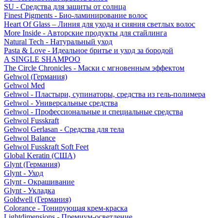
SU - Средства для защиты от солнца
Finest Pigments - Био-ламинирование волос
Heart Of Glass – Линия для ухода и сияния светлых волос
More Inside - Авторские продукты для стайлинга
Natural Tech - Натуральный уход
Pasta & Love - Идеальное бритье и уход за бородой
A SINGLE SHAMPOO
The Circle Chronicles - Маски с мгновенным эффектом
Gehwol (Германия)
Gehwol Med
Gehwol - Пластыри, супинаторы, средства из гель-полимера
Gehwol - Универсальные средства
Gehwol - Профессиональные и специальные средства
Gehwol Fusskraft
Gehwol Gerlasan - Средства для тела
Gehwol Balance
Gehwol Fusskraft Soft Feet
Global Keratin (США)
Glynt (Германия)
Glynt - Уход
Glynt - Окрашивание
Glynt - Укладка
Goldwell (Германия)
Colorance - Тонирующая крем-краска
Lightdimensions - Премиум-осветление