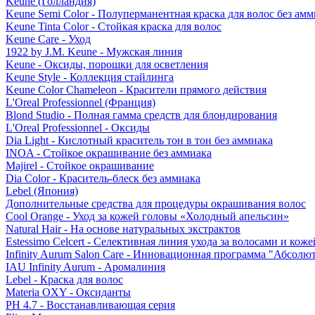
Keune (Голландия)
Keune Semi Color - Полуперманентная краска для волос без амм
Keune Tinta Color - Стойкая краска для волос
Keune Care - Уход
1922 by J.M. Keune - Мужская линия
Keune - Оксиды, порошки для осветления
Keune Style - Коллекция стайлинга
Keune Color Chameleon - Красители прямого действия
L'Oreal Professionnel (Франция)
Blond Studio - Полная гамма средств для блондирования
L'Oreal Professionnel - Оксиды
Dia Light - Кислотный краситель тон в тон без аммиака
INOA - Стойкое окрашивание без аммиака
Majirel - Стойкое окрашивание
Dia Color - Краситель-блеск без аммиака
Lebel (Япония)
Дополнительные средства для процедуры окрашивания волос
Cool Orange - Уход за кожей головы «Холодный апельсин»
Natural Hair - На основе натуральных экстрактов
Estessimo Celcert - Селективная линия ухода за волосами и кож
Infinity Aurum Salon Care - Инновационная программа "Абсолют
IAU Infinity Aurum - Аромалиния
Lebel - Краска для волос
Materia OXY - Оксиданты
PH 4.7 - Восстанавливающая серия