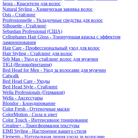
Igora - Красители для волос
Natural Styling - Химическая завивка волос
Osis - Стайлинг
Professionnelle - Укладочные средства для волос
Silhouette - Стайлинг
Sebastian Professional (США)
Cellophanes Hair Gloss - Тонирующая краска с эффектом
ламинирования
Hair Care - Профессиональный уход для волос
Hair Styling - Стайлинг для волос
Seb Man - Уход и стайлинг волос для мужчин
TIGI (Великобритания)
Bed Head for Men - Уход за волосами для мужчин
Catwalk
Bed Head Care - Уходы
Bed Head Style - Стайлинг
Wella Professionals (Германия)
Wella - Аксессуары
Blondor - Блондирование
Color Fresh - Оттеночные маски
ColorMotion - Сила и цвет
Color Touch - Интенсивное тонирование
Creatine+ - Трансформация текстуры
EIMI Styling - Настроение вашего стиля
Elements - Натуральная линия ухода за волосами