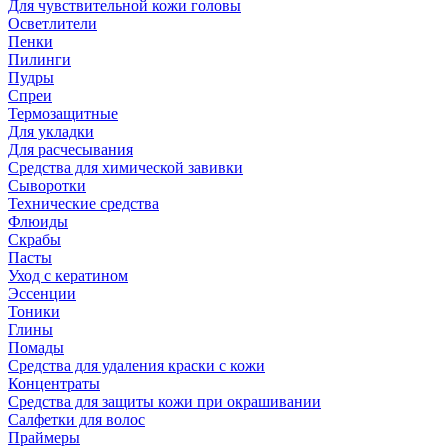
Для чувствительной кожи головы
Осветлители
Пенки
Пилинги
Пудры
Спреи
Термозащитные
Для укладки
Для расчесывания
Средства для химической завивки
Сыворотки
Технические средства
Флюиды
Скрабы
Пасты
Уход с кератином
Эссенции
Тоники
Глины
Помады
Средства для удаления краски с кожи
Концентраты
Средства для защиты кожи при окрашивании
Салфетки для волос
Праймеры