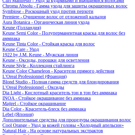
Curl Manifesto - Уход за кудрявыми и вьющимися волосами
Chroma Absolu - Гамма ухода для защиты окрашенных волос
Symbiose - Роскошный уход против перхоти
Premiere - Очищение волос от отложений кальция
Aura Botanica - Органическая линия ухода
Keune (Голландия)
Keune Semi Color - Полуперманентная краска для волос без
аммиака
Keune Tinta Color - Стойкая краска для волос
Keune Care - Уход
1922 by J.M. Keune - Мужская линия
Keune - Оксиды, порошки для осветления
Keune Style - Коллекция стайлинга
Keune Color Chameleon - Красители прямого действия
L'Oreal Professionnel (Франция)
Blond Studio - Полная гамма средств для блондирования
L'Oreal Professionnel - Оксиды
Dia Light - Кислотный краситель тон в тон без аммиака
INOA - Стойкое окрашивание без аммиака
Majirel - Стойкое окрашивание
Dia Color - Краситель-блеск без аммиака
Lebel (Япония)
Дополнительные средства для процедуры окрашивания волос
Cool Orange - Уход за кожей головы «Холодный апельсин»
Natural Hair - На основе натуральных экстрактов