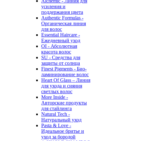
Alchemic - Линия для
усиления и
поддержания цвета
Authentic Formulas -
Органическая линия
для волос
Essential Haircare -
Eжедневный уход
OI - Абсолютная
красота волос
SU - Средства для
защиты от солнца
Finest Pigments - Био-
ламинирование волос
Heart Of Glass – Линия
для ухода и сияния
светлых волос
More Inside -
Авторские продукты
для стайлинга
Natural Tech -
Натуральный уход
Pasta & Love -
Идеальное бритье и
уход за бородой