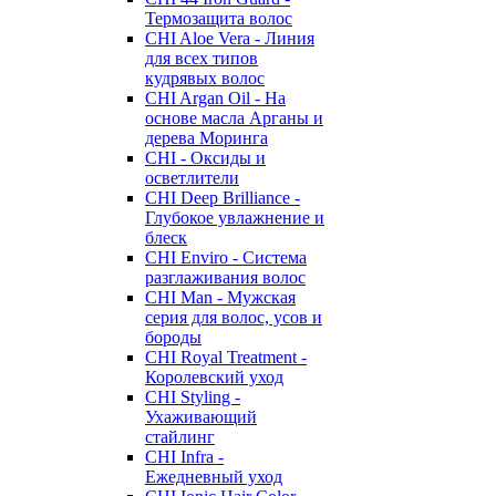
Термозащита волос
CHI Aloe Vera - Линия
для всех типов
кудрявых волос
CHI Argan Oil - На
основе масла Арганы и
дерева Моринга
CHI - Оксиды и
осветлители
CHI Deep Brilliance -
Глубокое увлажнение и
блеск
CHI Enviro - Система
разглаживания волос
CHI Man - Мужская
серия для волос, усов и
бороды
CHI Royal Treatment -
Королевский уход
CHI Styling -
Ухаживающий
стайлинг
CHI Infra -
Ежедневный уход