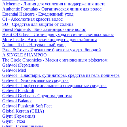
Alchemic - Линия для усиления и поддержания цвета
Authentic Formulas - Органическая линия для волос
Essential Haircare - Eжедневный уход
OI - Абсолютная красота волос
SU - Средства для защиты от солнца
Finest Pigments - Био-ламинирование волос
Heart Of Glass – Линия для ухода и сияния светлых волос
More Inside - Авторские продукты для стайлинга
Natural Tech - Натуральный уход
Pasta & Love - Идеальное бритье и уход за бородой
A SINGLE SHAMPOO
The Circle Chronicles - Маски с мгновенным эффектом
Gehwol (Германия)
Gehwol Med
Gehwol - Пластыри, супинаторы, средства из гель-полимера
Gehwol - Универсальные средства
Gehwol - Профессиональные и специальные средства
Gehwol Fusskraft
Gehwol Gerlasan - Средства для тела
Gehwol Balance
Gehwol Fusskraft Soft Feet
Global Keratin (США)
Glynt (Германия)
Glynt - Уход
Glynt - Окрашивание