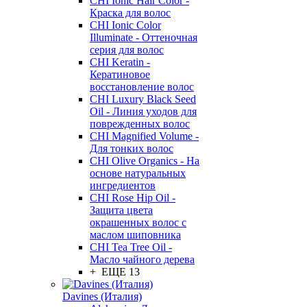
CHI Ionic Hair Color -
Краска для волос
CHI Ionic Color
Illuminate - Оттеночная
серия для волос
CHI Keratin -
Кератиновое
восстановление волос
CHI Luxury Black Seed
Oil - Линия уходов для
поврежденных волос
CHI Magnified Volume -
Для тонких волос
CHI Olive Organics - На
основе натуральных
ингредиентов
CHI Rose Hip Oil -
Защита цвета
окрашенных волос с
маслом шиповника
CHI Tea Tree Oil -
Масло чайного дерева
+ ЕЩЕ 13
Davines (Италия)