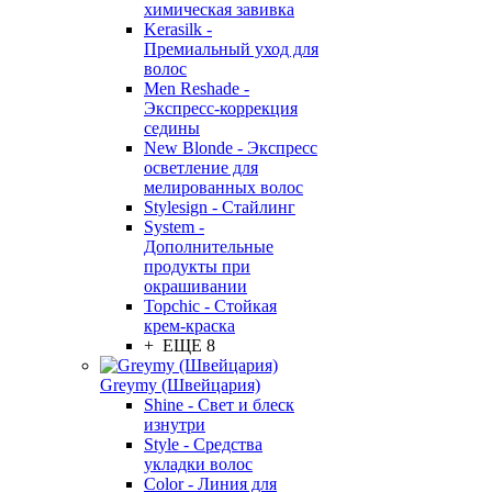
химическая завивка
Kerasilk -
Премиальный уход для
волос
Men Reshade -
Экспресс-коррекция
седины
New Blonde - Экспресс
осветление для
мелированных волос
Stylesign - Стайлинг
System -
Дополнительные
продукты при
окрашивании
Topchic - Стойкая
крем-краска
+ ЕЩЕ 8
Greymy (Швейцария)
Shine - Свет и блеск
изнутри
Style - Средства
укладки волос
Color - Линия для