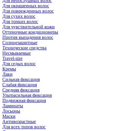
Для непослушных волос
Для окрашенных волос
Для поврежденных волос
Для сухих волос
Для тонких волос
Для чувствительной кожи
Оттеночные кондиционеры
Против выпадения волос
Солнцезащитные
Технические средства
Несмываемые
Travel-size
Для седых волос
Кремы
Лаки
Сильная фиксация
Слабая фиксация
Средняя фиксация
Ультрасильная фиксация
Подвижная фиксация
Ламинаты
Лосьоны
Маски
Антивозрастные
Для всех типов волос