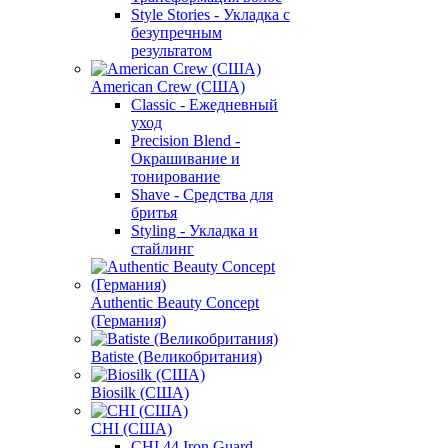
Style Stories - Укладка с
безупречным
результатом
American Crew (США)
Classic - Ежедневный
уход
Precision Blend -
Окрашивание и
тонирование
Shave - Средства для
бритья
Styling - Укладка и
стайлинг
Authentic Beauty Concept
(Германия)
Batiste (Великобритания)
Biosilk (США)
CHI (США)
CHI 44 Iron Guard -