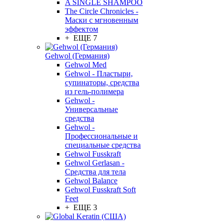
A SINGLE SHAMPOO
The Circle Chronicles -
Маски с мгновенным
эффектом
+ ЕЩЕ 7
Gehwol (Германия)
Gehwol Med
Gehwol - Пластыри,
супинаторы, средства
из гель-полимера
Gehwol -
Универсальные
средства
Gehwol -
Профессиональные и
специальные средства
Gehwol Fusskraft
Gehwol Gerlasan -
Средства для тела
Gehwol Balance
Gehwol Fusskraft Soft
Feet
+ ЕЩЕ 3