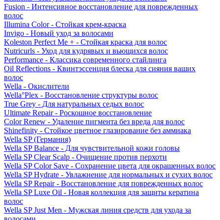
Fusion - Интенсивное восстановление для поврежденных
волос
Illumina Color - Стойкая крем-краска
Invigo - Новый уход за волосами
Koleston Perfect Me + - Стойкая краска для волос
Nutricurls - Уход для кудрявых и вьющихся волос
Performance - Классика современного стайлинга
Oil Reflections - Квинтэссенция блеска для сияния ваших
волос
Wella - Окислители
Wella°Plex - Восстановление структуры волос
True Grey - Для натуральных седых волос
Ultimate Repair - Роскошное восстановление
Color Renew - Удаление пигмента без вреда для волос
Shinefinity - Стойкое цветное глазирование без аммиака
Wella SP (Германия)
Wella SP Balance - Для чувствительной кожи головы
Wella SP Clear Scalp - Очищение против перхоти
Wella SP Color Save - Сохранение цвета для окрашенных волос
Wella SP Hydrate - Увлажнение для нормальных и сухих волос
Wella SP Repair - Восстановление для поврежденных волос
Wella SP Luxe Oil - Новая коллекция для защиты кератина
волос
Wella SP Just Men - Мужская линия средств для ухода за
волосами