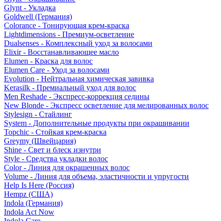
Glynt - Укладка
Goldwell (Германия)
Colorance - Тонирующая крем-краска
Lightdimensions - Премиум-осветление
Dualsenses - Комплексный уход за волосами
Elixir - Восстанавливающее масло
Elumen - Краска для волос
Elumen Care - Уход за волосами
Evolution - Нейтральная химическая завивка
Kerasilk - Премиальный уход для волос
Men Reshade - Экспресс-коррекция седины
New Blonde - Экспресс осветление для мелированных волос
Stylesign - Стайлинг
System - Дополнительные продукты при окрашивании
Topchic - Стойкая крем-краска
Greymy (Швейцария)
Shine - Свет и блеск изнутри
Style - Средства укладки волос
Color - Линия для окрашенных волос
Volume - Линия для объема, эластичности и упругости
Help Is Here (Россия)
Hempz (США)
Indola (Германия)
Indola Act Now
Indola Care