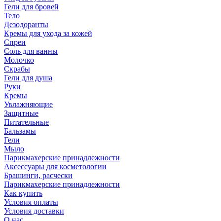
Гели для бровей
Тело
Дезодоранты
Кремы для ухода за кожей
Спреи
Соль для ванны
Молочко
Скрабы
Гели для душа
Руки
Кремы
Увлажняющие
Защитные
Питательные
Бальзамы
Гели
Мыло
Парикмахерские принадлежности
Аксессуары для косметологии
Брашинги, расчески
Парикмахерские принадлежности
Как купить
Условия оплаты
Условия доставки
О нас