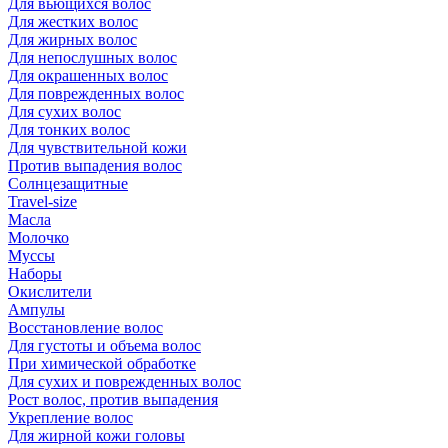
Для вьющихся волос
Для жестких волос
Для жирных волос
Для непослушных волос
Для окрашенных волос
Для поврежденных волос
Для сухих волос
Для тонких волос
Для чувствительной кожи
Против выпадения волос
Солнцезащитные
Travel-size
Масла
Молочко
Муссы
Наборы
Окислители
Ампулы
Восстановление волос
Для густоты и объема волос
При химической обработке
Для сухих и поврежденных волос
Рост волос, против выпадения
Укрепление волос
Для жирной кожи головы