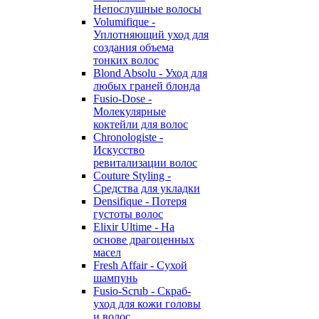
Непослушные волосы
Volumifique -
Уплотняющий уход для
создания объема
тонких волос
Blond Absolu - Уход для
любых граней блонда
Fusio-Dose -
Молекулярные
коктейли для волос
Chronologiste -
Искусство
ревитализации волос
Couture Styling -
Средства для укладки
Densifique - Потеря
густоты волос
Elixir Ultime - На
основе драгоценных
масел
Fresh Affair - Сухой
шампунь
Fusio-Scrub - Скраб-
уход для кожи головы
и волос