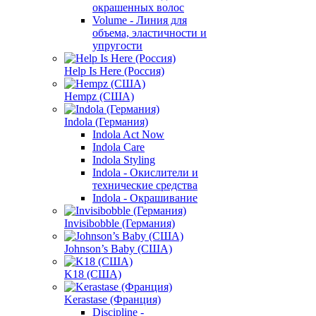
окрашенных волос
Volume - Линия для
объема, эластичности и
упругости
Help Is Here (Россия)
Hempz (США)
Indola (Германия)
Indola Act Now
Indola Care
Indola Styling
Indola - Окислители и
технические средства
Indola - Окрашивание
Invisibobble (Германия)
Johnson’s Baby (США)
K18 (США)
Kerastase (Франция)
Discipline -