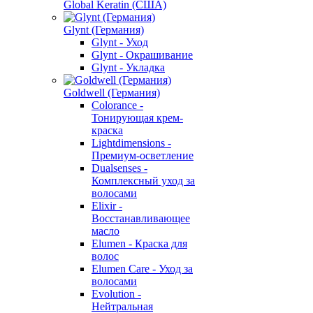
Global Keratin (США)
Glynt (Германия)
Glynt - Уход
Glynt - Окрашивание
Glynt - Укладка
Goldwell (Германия)
Colorance -
Тонирующая крем-
краска
Lightdimensions -
Премиум-осветление
Dualsenses -
Комплексный уход за
волосами
Elixir -
Восстанавливающее
масло
Elumen - Краска для
волос
Elumen Care - Уход за
волосами
Evolution -
Нейтральная