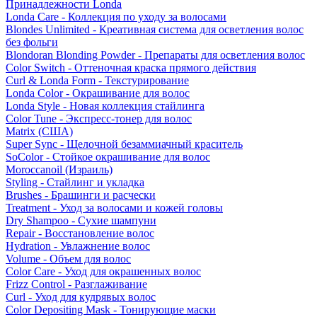
Принадлежности Londa
Londa Care - Коллекция по уходу за волосами
Blondes Unlimited - Креативная система для осветления волос
без фольги
Blondoran Blonding Powder - Препараты для осветления волос
Color Switch - Оттеночная краска прямого действия
Curl & Londa Form - Текстурирование
Londa Color - Окрашивание для волос
Londa Style - Новая коллекция стайлинга
Color Tune - Экспресс-тонер для волос
Matrix (США)
Super Sync - Щелочной безаммиачный краситель
SoColor - Стойкое окрашивание для волос
Moroccanoil (Израиль)
Styling - Стайлинг и укладка
Brushes - Брашинги и расчески
Treatment - Уход за волосами и кожей головы
Dry Shampoo - Сухие шампуни
Repair - Восстановление волос
Hydration - Увлажнение волос
Volume - Объем для волос
Color Care - Уход для окрашенных волос
Frizz Control - Разглаживание
Curl - Уход для кудрявых волос
Color Depositing Mask - Тонирующие маски