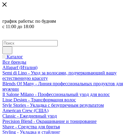
график работы:
по будням
с 11:00 до 18:00
Каталог
Все бренды
Alfaparf (Италия)
Semi di Lino - Уход за волосами, подчеркивающий вашу
естественную красоту
Blends Of Many - Линия профессиональных продуктов для
мужчин
Il Salone Milano - Профессиональный уход для волос
Lisse Design - Трансформация волос
Style Stories - Укладка с безупречным результатом
American Crew (США)
Classic - Ежедневный уход
Precision Blend - Окрашивание и тонирование
Shave - Средства для бритья
Styling - Укладка и стайлинг