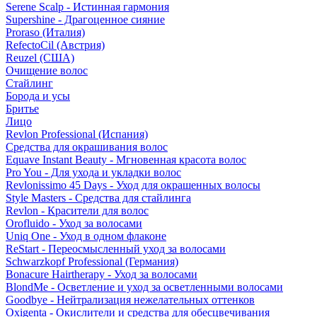
Serene Scalp - Истинная гармония
Supershine - Драгоценное сияние
Proraso (Италия)
RefectoCil (Австрия)
Reuzel (США)
Очищение волос
Стайлинг
Борода и усы
Бритье
Лицо
Revlon Professional (Испания)
Средства для окрашивания волос
Equave Instant Beauty - Мгновенная красота волос
Pro You - Для ухода и укладки волос
Revlonissimo 45 Days - Уход для окрашенных волосы
Style Masters - Средства для стайлинга
Revlon - Красители для волос
Orofluido - Уход за волосами
Uniq One - Уход в одном флаконе
ReStart - Переосмысленный уход за волосами
Schwarzkopf Professional (Германия)
Bonacure Hairtherapy - Уход за волосами
BlondMe - Осветление и уход за осветленными волосами
Goodbye - Нейтрализация нежелательных оттенков
Oxigenta - Окислители и средства для обесцвечивания