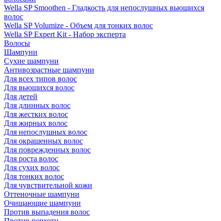
Wella SP Smoothen - Гладкость для непослушных вьющихся
волос
Wella SP Volumize - Объем для тонких волос
Wella SP Expert Kit - Набор эксперта
Волосы
Шампуни
Сухие шампуни
Антивозрастные шампуни
Для всех типов волос
Для вьющихся волос
Для детей
Для длинных волос
Для жестких волос
Для жирных волос
Для непослушных волос
Для окрашенных волос
Для поврежденных волос
Для роста волос
Для сухих волос
Для тонких волос
Для чувствительной кожи
Оттеночные шампуни
Очищающие шампуни
Против выпадения волос
Против перхоти