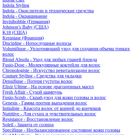
Indola Styling
Indola - Окислители и технические средства
Indola - Окрашивание
Invisibobble (Германия)
Johnson’s Baby (США)
K18 (США)
Kerastase (Франция)
Discipline - Непослушные волосы
Volumifique - Уплотняющий уход для создания объема тонких
волос
Blond Absolu - Уход для любых граней блонда
Fusio-Dose - Молекулярные коктейли для волос
Chronologiste - Искусство ревитализации волос
Couture Styling - Средства для укладки
Densifique - Потеря густоты волос
Elixir Ultime - На основе драгоценных масел
Fresh Affair - Сухой шампунь
Fusio-Scrub - Скраб-уход для кожи головы и волос
Genesis - Гамма против выпадения волос
Initialiste - Красота волос от корней до кончиков
Nutritive - Для сухих и чувствительных волос
Resistance - Восстановление волос
Soleil - Защита от солнца
Specifique - Несбалансированное состояние кожи головы