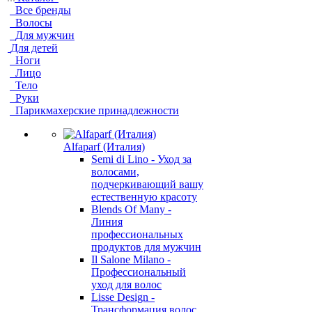
Все бренды
Волосы
Для мужчин
Для детей
Ноги
Лицо
Тело
Руки
Парикмахерские принадлежности
Alfaparf (Италия)
Semi di Lino - Уход за
волосами,
подчеркивающий вашу
естественную красоту
Blends Of Many -
Линия
профессиональных
продуктов для мужчин
Il Salone Milano -
Профессиональный
уход для волос
Lisse Design -
Трансформация волос