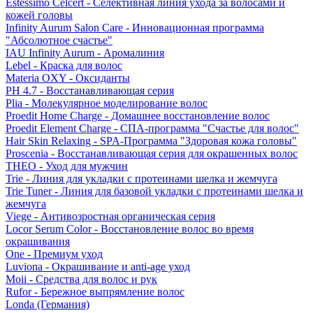
Estessimo Celcert - Селективная линия ухода за волосами и
кожей головы
Infinity Aurum Salon Care - Инновационная программа
"Абсолютное счастье"
IAU Infinity Aurum - Аромалиния
Lebel - Краска для волос
Materia OXY - Оксиданты
PH 4.7 - Восстанавливающая серия
Plia - Молекулярное моделирование волос
Proedit Home Charge - Домашнее восстановление волос
Proedit Element Charge - СПА-программа "Счастье для волос"
Hair Skin Relaxing - SPA-Программа "Здоровая кожа головы"
Proscenia - Восстанавливающая серия для окрашенных волос
THEO - Уход для мужчин
Trie - Линия для укладки с протеинами шелка и жемчуга
Trie Tuner - Линия для базовой укладки с протеинами шелка и
жемчуга
Viege - Антивозростная органическая серия
Locor Serum Color - Восстановление волос во время
окрашивания
One - Премиум уход
Luviona - Окрашивание и anti-age уход
Moii - Средства для волос и рук
Rufor - Бережное выпрямление волос
Londa (Германия)