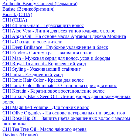
Authentic Beauty Concept (Германия)
Batiste (Великобритания)
Biosilk (США)
CHI (США)
CHI 44 Iron Guard - Термозащита волос
CHI Aloe Vera - Линия для всех типов кудрявых волос
CHI Argan Oil - На основе масла Арганы и дерева Моринга
CHI - Оксиды и осветлители
CHI Deep Brilliance - Глубокое увлажнение и блеск
CHI Enviro - Система разглаживания волос
CHI Man - Мужская серия для волос, усов и бороды
CHI Royal Treatment - Королевский уход
CHI Styling - Ухаживающий стайлинг
CHI Infra - Ежедневный уход
CHI Ionic Hair Color - Краска для волос
CHI Ionic Color Illuminate - Оттеночная серия для волос
CHI Keratin - Кератиновое восстановление волос
CHI Luxury Black Seed Oil - Линия уходов для поврежденных
волос
CHI Magnified Volume - Для тонких волос
CHI Olive Organics - На основе натуральных ингредиентов
CHI Rose Hip Oil - Защита цвета окрашенных волос с маслом
шиповника
CHI Tea Tree Oil - Масло чайного дерева
Davines (Италия)