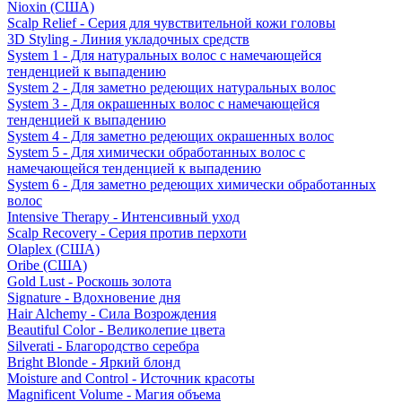
Nioxin (США)
Scalp Relief - Серия для чувствительной кожи головы
3D Styling - Линия укладочных средств
System 1 - Для натуральных волос с намечающейся
тенденцией к выпадению
System 2 - Для заметно редеющих натуральных волос
System 3 - Для окрашенных волос с намечающейся
тенденцией к выпадению
System 4 - Для заметно редеющих окрашенных волос
System 5 - Для химически обработанных волос с
намечающейся тенденцией к выпадению
System 6 - Для заметно редеющих химически обработанных
волос
Intensive Therapy - Интенсивный уход
Scalp Recovery - Серия против перхоти
Olaplex (США)
Oribe (США)
Gold Lust - Роскошь золота
Signature - Вдохновение дня
Hair Alchemy - Сила Возрождения
Beautiful Color - Великолепие цвета
Silverati - Благородство серебра
Bright Blonde - Яркий блонд
Moisture and Control - Источник красоты
Magnificent Volume - Магия объема