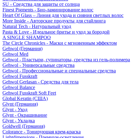
SU - Средства для защиты от солнца
Finest Pigments - Био-ламинирование волос
Heart Of Glass – Линия для ухода и сияния светлых волос
More Inside - Авторские продукты для стайлинга
Natural Tech - Натуральный уход
Pasta & Love - Идеальное бритье и уход за бородой
A SINGLE SHAMPOO
The Circle Chronicles - Маски с мгновенным эффектом
Gehwol (Германия)
Gehwol Med
Gehwol - Пластыри, супинаторы, средства из гель-полимера
Gehwol - Универсальные средства
Gehwol - Профессиональные и специальные средства
Gehwol Fusskraft
Gehwol Gerlasan - Средства для тела
Gehwol Balance
Gehwol Fusskraft Soft Feet
Global Keratin (США)
Glynt (Германия)
Glynt - Уход
Glynt - Окрашивание
Glynt - Укладка
Goldwell (Германия)
Colorance - Тонирующая крем-краска
Lightdimensions - Премиум-осветление