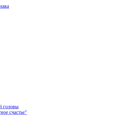
иака
ей головы
ное счастье"