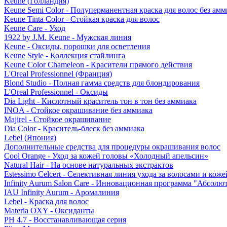
Keune (Голландия)
Keune Semi Color - Полуперманентная краска для волос без амм
Keune Tinta Color - Стойкая краска для волос
Keune Care - Уход
1922 by J.M. Keune - Мужская линия
Keune - Оксиды, порошки для осветления
Keune Style - Коллекция стайлинга
Keune Color Chameleon - Красители прямого действия
L'Oreal Professionnel (Франция)
Blond Studio - Полная гамма средств для блондирования
L'Oreal Professionnel - Оксиды
Dia Light - Кислотный краситель тон в тон без аммиака
INOA - Стойкое окрашивание без аммиака
Majirel - Стойкое окрашивание
Dia Color - Краситель-блеск без аммиака
Lebel (Япония)
Дополнительные средства для процедуры окрашивания волос
Cool Orange - Уход за кожей головы «Холодный апельсин»
Natural Hair - На основе натуральных экстрактов
Estessimo Celcert - Селективная линия ухода за волосами и кож
Infinity Aurum Salon Care - Инновационная программа "Абсолют
IAU Infinity Aurum - Аромалиния
Lebel - Краска для волос
Materia OXY - Оксиданты
PH 4.7 - Восстанавливающая серия