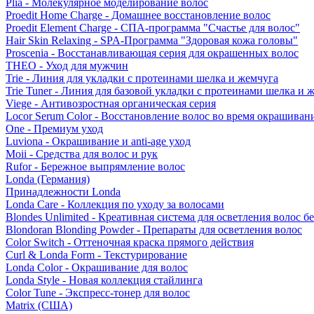
Plia - Молекулярное моделирование волос
Proedit Home Charge - Домашнее восстановление волос
Proedit Element Charge - СПА-программа "Счастье для волос"
Hair Skin Relaxing - SPA-Программа "Здоровая кожа головы"
Proscenia - Восстанавливающая серия для окрашенных волос
THEO - Уход для мужчин
Trie - Линия для укладки с протеинами шелка и жемчуга
Trie Tuner - Линия для базовой укладки с протеинами шелка и 
Viege - Антивозростная органическая серия
Locor Serum Color - Восстановление волос во время окрашиван
One - Премиум уход
Luviona - Окрашивание и anti-age уход
Moii - Средства для волос и рук
Rufor - Бережное выпрямление волос
Londa (Германия)
Принадлежности Londa
Londa Care - Коллекция по уходу за волосами
Blondes Unlimited - Креативная система для осветления волос б
Blondoran Blonding Powder - Препараты для осветления волос
Color Switch - Оттеночная краска прямого действия
Curl & Londa Form - Текстурирование
Londa Color - Окрашивание для волос
Londa Style - Новая коллекция стайлинга
Color Tune - Экспресс-тонер для волос
Matrix (США)