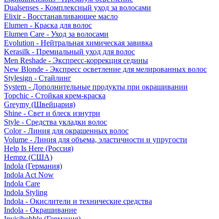
Dualsenses - Комплексный уход за волосами
Elixir - Восстанавливающее масло
Elumen - Краска для волос
Elumen Care - Уход за волосами
Evolution - Нейтральная химическая завивка
Kerasilk - Премиальный уход для волос
Men Reshade - Экспресс-коррекция седины
New Blonde - Экспресс осветление для мелированных волос
Stylesign - Стайлинг
System - Дополнительные продукты при окрашивании
Topchic - Стойкая крем-краска
Greymy (Швейцария)
Shine - Свет и блеск изнутри
Style - Средства укладки волос
Color - Линия для окрашенных волос
Volume - Линия для объема, эластичности и упругости
Help Is Here (Россия)
Hempz (США)
Indola (Германия)
Indola Act Now
Indola Care
Indola Styling
Indola - Окислители и технические средства
Indola - Окрашивание
Invisibobble (Германия)