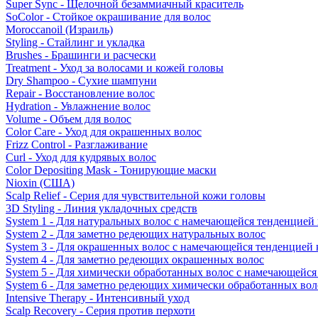
Super Sync - Щелочной безаммиачный краситель
SoColor - Стойкое окрашивание для волос
Moroccanoil (Израиль)
Styling - Стайлинг и укладка
Brushes - Брашинги и расчески
Treatment - Уход за волосами и кожей головы
Dry Shampoo - Сухие шампуни
Repair - Восстановление волос
Hydration - Увлажнение волос
Volume - Объем для волос
Color Care - Уход для окрашенных волос
Frizz Control - Разглаживание
Curl - Уход для кудрявых волос
Color Depositing Mask - Тонирующие маски
Nioxin (США)
Scalp Relief - Серия для чувствительной кожи головы
3D Styling - Линия укладочных средств
System 1 - Для натуральных волос с намечающейся тенденцией
System 2 - Для заметно редеющих натуральных волос
System 3 - Для окрашенных волос с намечающейся тенденцией
System 4 - Для заметно редеющих окрашенных волос
System 5 - Для химически обработанных волос с намечающейс
System 6 - Для заметно редеющих химически обработанных вол
Intensive Therapy - Интенсивный уход
Scalp Recovery - Серия против перхоти