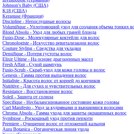
Johnson’s Baby (США)
K18 (США)
Kerastase (Франция)
Discipline - Непослушные волосы
Volumifique - Уплотняющий уход для создания объема тонких в
Blond Absolu - Уход для любых граней блонда
Fusio-Dose - Молекулярные коктейли для волос
Chronologiste - Искусство ревитализации волос
Couture Styling - Средства для укладки
Densifique - Потеря густоты волос
Elixir Ultime - На основе драгоценных масел
Fresh Affair - Сухой шампунь
Fusio-Scrub - Скраб-уход для кожи головы и волос
Genesis - Гамма против выпадения волос
Initialiste - Красота волос от корней до кончиков
Nutritive - Для сухих и чувствительных волос
Resistance - Восстановление волос
Soleil - Защита от солнца
Specifique - Несбалансированное состояние кожи головы
Curl Manifesto - Уход за кудрявыми и вьющимися волосами
Chroma Absolu - Гамма ухода для защиты окрашенных волос
Symbiose - Роскошный уход против перхоти
Premiere - Очищение волос от отложений кальция
Aura Botanica - Органическая линия ухода