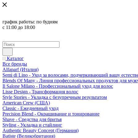
график работы:
по будням
с 11:00 до 18:00
Каталог
Все бренды
Alfaparf (Италия)
Semi di Lino - Уход за волосами, подчеркивающий вашу естест
Blends Of Many - Линия профессиональных продуктов для муж
Il Salone Milano - Профессиональный уход для волос
Lisse Design - Трансформация волос
Style Stories - Укладка с безупречным результатом
American Crew (США)
Classic - Ежедневный уход
Precision Blend - Окрашивание и тонирование
Shave - Средства для бритья
Styling - Укладка и стайлинг
Authentic Beauty Concept (Германия)
Batiste (Великобритания)