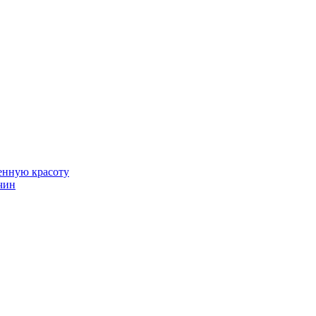
венную красоту
чин