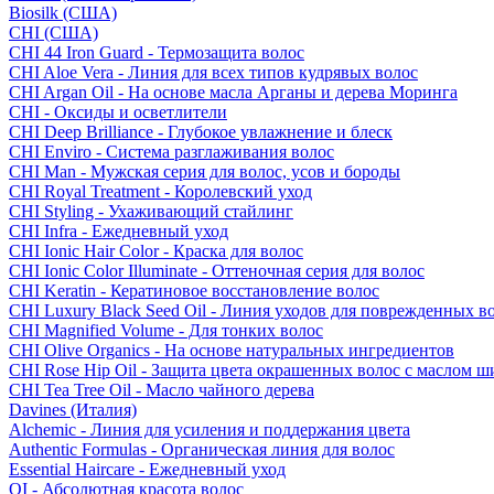
Biosilk (США)
CHI (США)
CHI 44 Iron Guard - Термозащита волос
CHI Aloe Vera - Линия для всех типов кудрявых волос
CHI Argan Oil - На основе масла Арганы и дерева Моринга
CHI - Оксиды и осветлители
CHI Deep Brilliance - Глубокое увлажнение и блеск
CHI Enviro - Система разглаживания волос
CHI Man - Мужская серия для волос, усов и бороды
CHI Royal Treatment - Королевский уход
CHI Styling - Ухаживающий стайлинг
CHI Infra - Ежедневный уход
CHI Ionic Hair Color - Краска для волос
CHI Ionic Color Illuminate - Оттеночная серия для волос
CHI Keratin - Кератиновое восстановление волос
CHI Luxury Black Seed Oil - Линия уходов для поврежденных в
CHI Magnified Volume - Для тонких волос
CHI Olive Organics - На основе натуральных ингредиентов
CHI Rose Hip Oil - Защита цвета окрашенных волос с маслом 
CHI Tea Tree Oil - Масло чайного дерева
Davines (Италия)
Alchemic - Линия для усиления и поддержания цвета
Authentic Formulas - Органическая линия для волос
Essential Haircare - Eжедневный уход
OI - Абсолютная красота волос