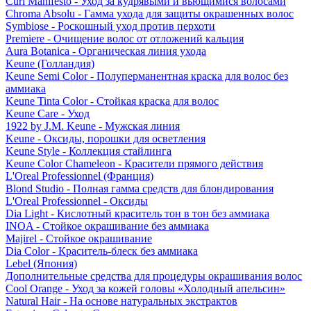
Curl Manifesto - Уход за кудрявыми и вьющимися волосами
Chroma Absolu - Гамма ухода для защиты окрашенных волос
Symbiose - Роскошный уход против перхоти
Premiere - Очищение волос от отложений кальция
Aura Botanica - Органическая линия ухода
Keune (Голландия)
Keune Semi Color - Полуперманентная краска для волос без
аммиака
Keune Tinta Color - Стойкая краска для волос
Keune Care - Уход
1922 by J.M. Keune - Мужская линия
Keune - Оксиды, порошки для осветления
Keune Style - Коллекция стайлинга
Keune Color Chameleon - Красители прямого действия
L'Oreal Professionnel (Франция)
Blond Studio - Полная гамма средств для блондирования
L'Oreal Professionnel - Оксиды
Dia Light - Кислотный краситель тон в тон без аммиака
INOA - Стойкое окрашивание без аммиака
Majirel - Стойкое окрашивание
Dia Color - Краситель-блеск без аммиака
Lebel (Япония)
Дополнительные средства для процедуры окрашивания волос
Cool Orange - Уход за кожей головы «Холодный апельсин»
Natural Hair - На основе натуральных экстрактов