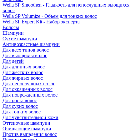
Wella SP Smoothen - Гладкость для непослушных вьющихся
волос
Wella SP Volumize - Объем для тонких волос
Wella SP Expert Kit - Набор эксперта
Волосы
Шампуни
Сухие шампуни
Антивозрастные шампуни
Для всех типов волос
Для вьющихся волос
Для детей
Для длинных волос
Для жестких волос
Для жирных волос
Для непослушных волос
Для окрашенных волос
Для поврежденных волос
Для роста волос
Для сухих волос
Для тонких волос
Для чувствительной кожи
Оттеночные шампуни
Очищающие шампуни
Против выпадения волос
Против перхоти