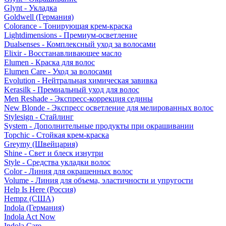
Glynt - Укладка
Goldwell (Германия)
Colorance - Тонирующая крем-краска
Lightdimensions - Премиум-осветление
Dualsenses - Комплексный уход за волосами
Elixir - Восстанавливающее масло
Elumen - Краска для волос
Elumen Care - Уход за волосами
Evolution - Нейтральная химическая завивка
Kerasilk - Премиальный уход для волос
Men Reshade - Экспресс-коррекция седины
New Blonde - Экспресс осветление для мелированных волос
Stylesign - Стайлинг
System - Дополнительные продукты при окрашивании
Topchic - Стойкая крем-краска
Greymy (Швейцария)
Shine - Свет и блеск изнутри
Style - Средства укладки волос
Color - Линия для окрашенных волос
Volume - Линия для объема, эластичности и упругости
Help Is Here (Россия)
Hempz (США)
Indola (Германия)
Indola Act Now
Indola Care