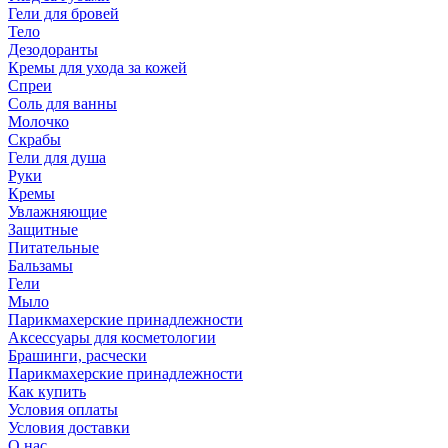
Гели для бровей
Тело
Дезодоранты
Кремы для ухода за кожей
Спреи
Соль для ванны
Молочко
Скрабы
Гели для душа
Руки
Кремы
Увлажняющие
Защитные
Питательные
Бальзамы
Гели
Мыло
Парикмахерские принадлежности
Аксессуары для косметологии
Брашинги, расчески
Парикмахерские принадлежности
Как купить
Условия оплаты
Условия доставки
О нас