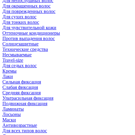
Для непослушных волос
Для окрашенных волос
Для поврежденных волос
Для сухих волос
Для тонких волос
Для чувствительной кожи
Оттеночные кондиционеры
Против выпадения волос
Солнцезащитные
Технические средства
Несмываемые
Travel-size
Для седых волос
Кремы
Лаки
Сильная фиксация
Слабая фиксация
Средняя фиксация
Ультрасильная фиксация
Подвижная фиксация
Ламинаты
Лосьоны
Маски
Антивозрастные
Для всех типов волос