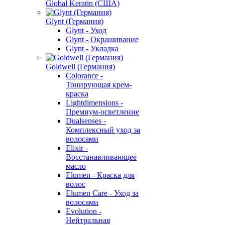
Global Keratin (США)
Glynt (Германия)
Glynt - Уход
Glynt - Окрашивание
Glynt - Укладка
Goldwell (Германия)
Colorance -
Тонирующая крем-
краска
Lightdimensions -
Премиум-осветление
Dualsenses -
Комплексный уход за
волосами
Elixir -
Восстанавливающее
масло
Elumen - Краска для
волос
Elumen Care - Уход за
волосами
Evolution -
Нейтральная