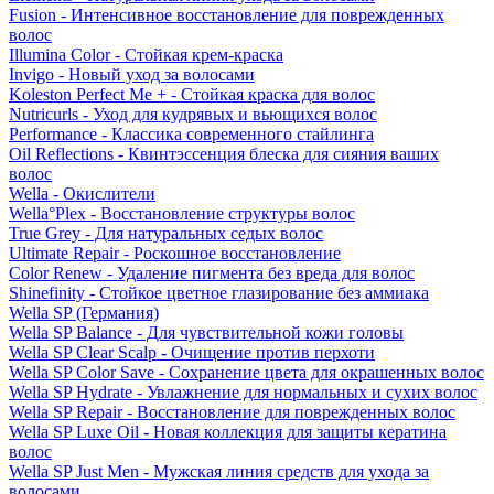
Fusion - Интенсивное восстановление для поврежденных
волос
Illumina Color - Стойкая крем-краска
Invigo - Новый уход за волосами
Koleston Perfect Me + - Стойкая краска для волос
Nutricurls - Уход для кудрявых и вьющихся волос
Performance - Классика современного стайлинга
Oil Reflections - Квинтэссенция блеска для сияния ваших
волос
Wella - Окислители
Wella°Plex - Восстановление структуры волос
True Grey - Для натуральных седых волос
Ultimate Repair - Роскошное восстановление
Color Renew - Удаление пигмента без вреда для волос
Shinefinity - Стойкое цветное глазирование без аммиака
Wella SP (Германия)
Wella SP Balance - Для чувствительной кожи головы
Wella SP Clear Scalp - Очищение против перхоти
Wella SP Color Save - Сохранение цвета для окрашенных волос
Wella SP Hydrate - Увлажнение для нормальных и сухих волос
Wella SP Repair - Восстановление для поврежденных волос
Wella SP Luxe Oil - Новая коллекция для защиты кератина
волос
Wella SP Just Men - Мужская линия средств для ухода за
волосами