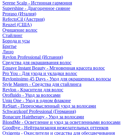
Serene Scalp - Истинная гармония
Supershine - Драгоценное сияние
Proraso (Италия)
RefectoCil (Австрия)
Reuzel (США)
Очищение волос
Стайлинг
Борода и усы
Бритье
Лицо
Revlon Professional (Испания)
Средства для окрашивания волос
Equave Instant Beauty - Мгновенная красота волос
Pro You - Для ухода и укладки волос
Revlonissimo 45 Days - Уход для окрашенных волосы
Style Masters - Средства для стайлинга
Revlon - Красители для волос
Orofluido - Уход за волосами
Uniq One - Уход в одном флаконе
ReStart - Переосмысленный уход за волосами
Schwarzkopf Professional (Германия)
Bonacure Hairtherapy - Уход за волосами
BlondMe - Осветление и уход за осветленными волосами
Goodbye - Нейтрализация нежелательных оттенков
Oxigenta - Окислители и средства для обесцвечивания