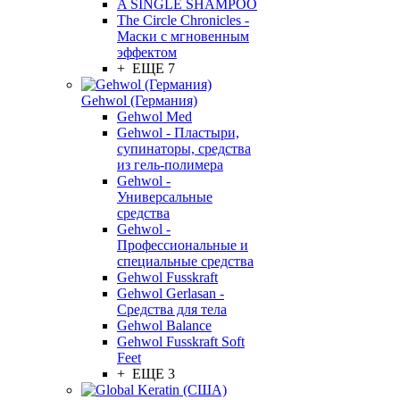
A SINGLE SHAMPOO
The Circle Chronicles -
Маски с мгновенным
эффектом
+ ЕЩЕ 7
Gehwol (Германия)
Gehwol Med
Gehwol - Пластыри,
супинаторы, средства
из гель-полимера
Gehwol -
Универсальные
средства
Gehwol -
Профессиональные и
специальные средства
Gehwol Fusskraft
Gehwol Gerlasan -
Средства для тела
Gehwol Balance
Gehwol Fusskraft Soft
Feet
+ ЕЩЕ 3