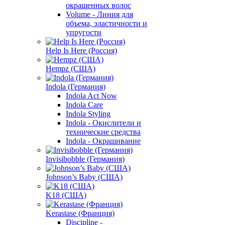
окрашенных волос
Volume - Линия для
объема, эластичности и
упругости
Help Is Here (Россия)
Hempz (США)
Indola (Германия)
Indola Act Now
Indola Care
Indola Styling
Indola - Окислители и
технические средства
Indola - Окрашивание
Invisibobble (Германия)
Johnson’s Baby (США)
K18 (США)
Kerastase (Франция)
Discipline -