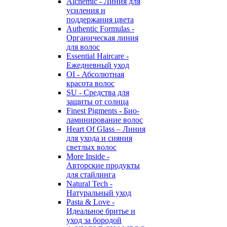
Alchemic - Линия для
усиления и
поддержания цвета
Authentic Formulas -
Органическая линия
для волос
Essential Haircare -
Eжедневный уход
OI - Абсолютная
красота волос
SU - Средства для
защиты от солнца
Finest Pigments - Био-
ламинирование волос
Heart Of Glass – Линия
для ухода и сияния
светлых волос
More Inside -
Авторские продукты
для стайлинга
Natural Tech -
Натуральный уход
Pasta & Love -
Идеальное бритье и
уход за бородой