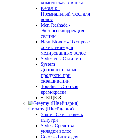
химическая завивка
Kerasilk -
Премиальный уход для
волос
Men Reshade -
Экспресс-коррекция
седины
New Blonde - Экспресс
осветление для
мелированных волос
Stylesign - Стайлинг
System -
Дополнительные
продукты при
окрашивании
Topchic - Стойкая
крем-краска
+ ЕЩЕ 8
Greymy (Швейцария)
Shine - Свет и блеск
изнутри
Style - Средства
укладки волос
Color - Линия для