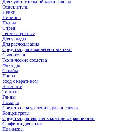
Для чувствительной кожи головы
Осветлители
Пенки
Пилинги
Пудры
Спреи
Термозащитные
Для укладки
Для расчесывания
Средства для химической завивки
Сыворотки
Технические средства
Флюиды
Скрабы
Пасты
Уход с кератином
Эссенции
Тоники
Глины
Помады
Средства для удаления краски с кожи
Концентраты
Средства для защиты кожи при окрашивании
Салфетки для волос
Праймеры