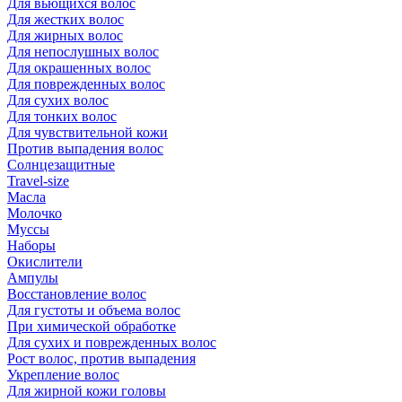
Для вьющихся волос
Для жестких волос
Для жирных волос
Для непослушных волос
Для окрашенных волос
Для поврежденных волос
Для сухих волос
Для тонких волос
Для чувствительной кожи
Против выпадения волос
Солнцезащитные
Travel-size
Масла
Молочко
Муссы
Наборы
Окислители
Ампулы
Восстановление волос
Для густоты и объема волос
При химической обработке
Для сухих и поврежденных волос
Рост волос, против выпадения
Укрепление волос
Для жирной кожи головы