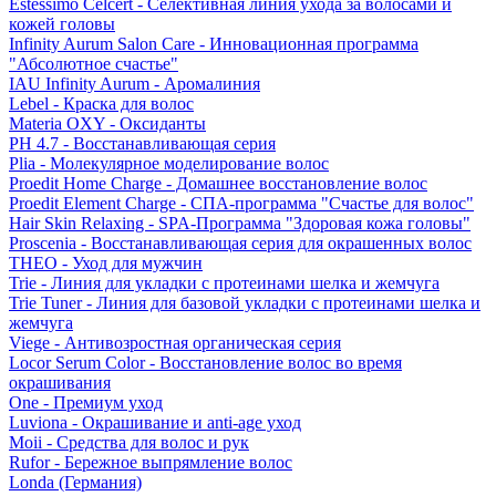
Estessimo Celcert - Селективная линия ухода за волосами и
кожей головы
Infinity Aurum Salon Care - Инновационная программа
"Абсолютное счастье"
IAU Infinity Aurum - Аромалиния
Lebel - Краска для волос
Materia OXY - Оксиданты
PH 4.7 - Восстанавливающая серия
Plia - Молекулярное моделирование волос
Proedit Home Charge - Домашнее восстановление волос
Proedit Element Charge - СПА-программа "Счастье для волос"
Hair Skin Relaxing - SPA-Программа "Здоровая кожа головы"
Proscenia - Восстанавливающая серия для окрашенных волос
THEO - Уход для мужчин
Trie - Линия для укладки с протеинами шелка и жемчуга
Trie Tuner - Линия для базовой укладки с протеинами шелка и
жемчуга
Viege - Антивозростная органическая серия
Locor Serum Color - Восстановление волос во время
окрашивания
One - Премиум уход
Luviona - Окрашивание и anti-age уход
Moii - Средства для волос и рук
Rufor - Бережное выпрямление волос
Londa (Германия)