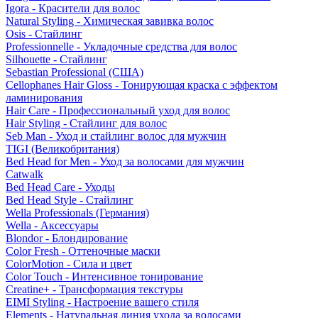
Igora - Красители для волос
Natural Styling - Химическая завивка волос
Osis - Стайлинг
Professionnelle - Укладочные средства для волос
Silhouette - Стайлинг
Sebastian Professional (США)
Cellophanes Hair Gloss - Тонирующая краска с эффектом
ламинирования
Hair Care - Профессиональный уход для волос
Hair Styling - Стайлинг для волос
Seb Man - Уход и стайлинг волос для мужчин
TIGI (Великобритания)
Bed Head for Men - Уход за волосами для мужчин
Catwalk
Bed Head Care - Уходы
Bed Head Style - Стайлинг
Wella Professionals (Германия)
Wella - Аксессуары
Blondor - Блондирование
Color Fresh - Оттеночные маски
ColorMotion - Сила и цвет
Color Touch - Интенсивное тонирование
Creatine+ - Трансформация текстуры
EIMI Styling - Настроение вашего стиля
Elements - Натуральная линия ухода за волосами