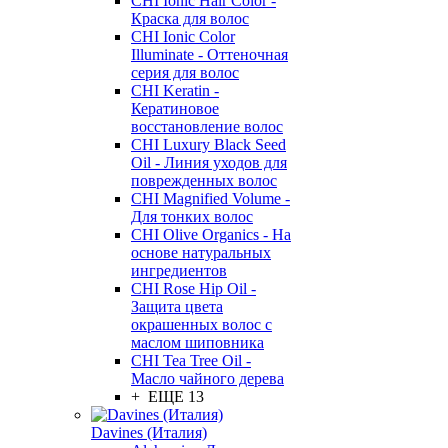
CHI Ionic Hair Color -
Краска для волос
CHI Ionic Color
Illuminate - Оттеночная
серия для волос
CHI Keratin -
Кератиновое
восстановление волос
CHI Luxury Black Seed
Oil - Линия уходов для
поврежденных волос
CHI Magnified Volume -
Для тонких волос
CHI Olive Organics - На
основе натуральных
ингредиентов
CHI Rose Hip Oil -
Защита цвета
окрашенных волос с
маслом шиповника
CHI Tea Tree Oil -
Масло чайного дерева
+ ЕЩЕ 13
Davines (Италия)