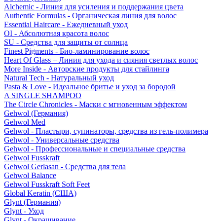
Alchemic - Линия для усиления и поддержания цвета
Authentic Formulas - Органическая линия для волос
Essential Haircare - Eжедневный уход
OI - Абсолютная красота волос
SU - Средства для защиты от солнца
Finest Pigments - Био-ламинирование волос
Heart Of Glass – Линия для ухода и сияния светлых волос
More Inside - Авторские продукты для стайлинга
Natural Tech - Натуральный уход
Pasta & Love - Идеальное бритье и уход за бородой
A SINGLE SHAMPOO
The Circle Chronicles - Маски с мгновенным эффектом
Gehwol (Германия)
Gehwol Med
Gehwol - Пластыри, супинаторы, средства из гель-полимера
Gehwol - Универсальные средства
Gehwol - Профессиональные и специальные средства
Gehwol Fusskraft
Gehwol Gerlasan - Средства для тела
Gehwol Balance
Gehwol Fusskraft Soft Feet
Global Keratin (США)
Glynt (Германия)
Glynt - Уход
Glynt - Окрашивание