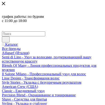
график работы:
по будням
с 11:00 до 18:00
Каталог
Все бренды
Alfaparf (Италия)
Semi di Lino - Уход за волосами, подчеркивающий вашу
естественную красоту
Blends Of Many - Линия профессиональных продуктов для
мужчин
Il Salone Milano - Профессиональный уход для волос
Lisse Design - Трансформация волос
Style Stories - Укладка с безупречным результатом
American Crew (США)
Classic - Ежедневный уход
Precision Blend - Окрашивание и тонирование
Shave - Средства для бритья
Styling - Укладка и стайлинг