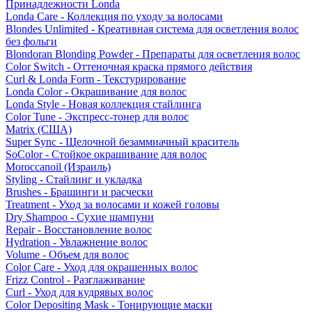
Принадлежности Londa
Londa Care - Коллекция по уходу за волосами
Blondes Unlimited - Креативная система для осветления волос
без фольги
Blondoran Blonding Powder - Препараты для осветления волос
Color Switch - Оттеночная краска прямого действия
Curl & Londa Form - Текстурирование
Londa Color - Окрашивание для волос
Londa Style - Новая коллекция стайлинга
Color Tune - Экспресс-тонер для волос
Matrix (США)
Super Sync - Щелочной безаммиачный краситель
SoColor - Стойкое окрашивание для волос
Moroccanoil (Израиль)
Styling - Стайлинг и укладка
Brushes - Брашинги и расчески
Treatment - Уход за волосами и кожей головы
Dry Shampoo - Сухие шампуни
Repair - Восстановление волос
Hydration - Увлажнение волос
Volume - Объем для волос
Color Care - Уход для окрашенных волос
Frizz Control - Разглаживание
Curl - Уход для кудрявых волос
Color Depositing Mask - Тонирующие маски