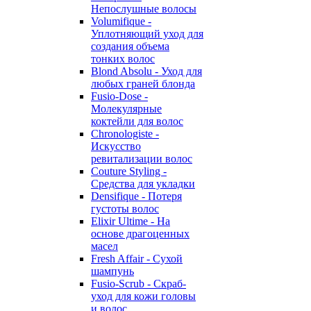
Непослушные волосы
Volumifique -
Уплотняющий уход для
создания объема
тонких волос
Blond Absolu - Уход для
любых граней блонда
Fusio-Dose -
Молекулярные
коктейли для волос
Chronologiste -
Искусство
ревитализации волос
Couture Styling -
Средства для укладки
Densifique - Потеря
густоты волос
Elixir Ultime - На
основе драгоценных
масел
Fresh Affair - Сухой
шампунь
Fusio-Scrub - Скраб-
уход для кожи головы
и волос