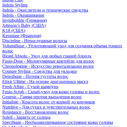
Indola Styling
Indola - Окислители и технические средства
Indola - Окрашивание
Invisibobble (Германия)
Johnson’s Baby (США)
K18 (США)
Kerastase (Франция)
Discipline - Непослушные волосы
Volumifique - Уплотняющий уход для создания объема тонких
волос
Blond Absolu - Уход для любых граней блонда
Fusio-Dose - Молекулярные коктейли для волос
Chronologiste - Искусство ревитализации волос
Couture Styling - Средства для укладки
Densifique - Потеря густоты волос
Elixir Ultime - На основе драгоценных масел
Fresh Affair - Сухой шампунь
Fusio-Scrub - Скраб-уход для кожи головы и волос
Genesis - Гамма против выпадения волос
Initialiste - Красота волос от корней до кончиков
Nutritive - Для сухих и чувствительных волос
Resistance - Восстановление волос
Soleil - Защита от солнца
Specifique - Несбалансированное состояние кожи головы