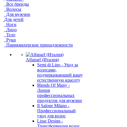
Все бренды
Волосы
Для мужчин
Для детей
Ноги
Лицо
Тело
Руки
Парикмахерские принадлежности
Alfaparf (Италия)
Semi di Lino - Уход за
волосами,
подчеркивающий вашу
естественную красоту
Blends Of Many -
Линия
профессиональных
продуктов для мужчин
Il Salone Milano -
Профессиональный
уход для волос
Lisse Design -
Трансформация волос