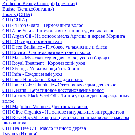
Authentic Beauty Concept (Германия)
Batiste (Великобритания)
Biosilk (США)
CHI (США)
CHI 44 Iron Guard - Термозащита волос
CHI Aloe Vera - Линия для всех типов кудрявых волос
CHI Argan Oil - На основе масла Арганы и дерева Моринга
CHI - Оксиды и осветлители
CHI Deep Brilliance - Глубокое увлажнение и блеск
CHI Enviro - Система разглаживания волос
CHI Man - Мужская серия для волос, усов и бороды
CHI Royal Treatment - Королевский уход
CHI Styling - Ухаживающий стайлинг
CHI Infra - Ежедневный уход
CHI Ionic Hair Color - Краска для волос
CHI Ionic Color Illuminate - Оттеночная серия для волос
CHI Keratin - Кератиновое восстановление волос
CHI Luxury Black Seed Oil - Линия уходов для поврежденных
волос
CHI Magnified Volume - Для тонких волос
CHI Olive Organics - На основе натуральных ингредиентов
CHI Rose Hip Oil - Защита цвета окрашенных волос с маслом
шиповника
CHI Tea Tree Oil - Масло чайного дерева
Davines (Италия)