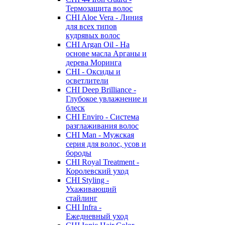
Термозащита волос
CHI Aloe Vera - Линия
для всех типов
кудрявых волос
CHI Argan Oil - На
основе масла Арганы и
дерева Моринга
CHI - Оксиды и
осветлители
CHI Deep Brilliance -
Глубокое увлажнение и
блеск
CHI Enviro - Система
разглаживания волос
CHI Man - Мужская
серия для волос, усов и
бороды
CHI Royal Treatment -
Королевский уход
CHI Styling -
Ухаживающий
стайлинг
CHI Infra -
Ежедневный уход