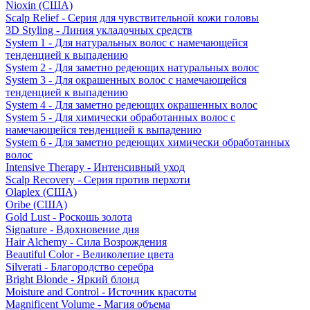
Nioxin (США)
Scalp Relief - Серия для чувствительной кожи головы
3D Styling - Линия укладочных средств
System 1 - Для натуральных волос с намечающейся
тенденцией к выпадению
System 2 - Для заметно редеющих натуральных волос
System 3 - Для окрашенных волос с намечающейся
тенденцией к выпадению
System 4 - Для заметно редеющих окрашенных волос
System 5 - Для химически обработанных волос с
намечающейся тенденцией к выпадению
System 6 - Для заметно редеющих химически обработанных
волос
Intensive Therapy - Интенсивный уход
Scalp Recovery - Серия против перхоти
Olaplex (США)
Oribe (США)
Gold Lust - Роскошь золота
Signature - Вдохновение дня
Hair Alchemy - Сила Возрождения
Beautiful Color - Великолепие цвета
Silverati - Благородство серебра
Bright Blonde - Яркий блонд
Moisture and Control - Источник красоты
Magnificent Volume - Магия объема