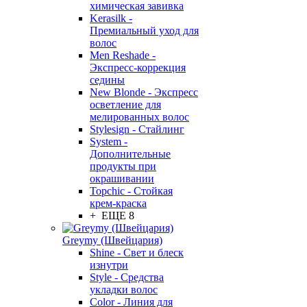
химическая завивка
Kerasilk -
Премиальный уход для
волос
Men Reshade -
Экспресс-коррекция
седины
New Blonde - Экспресс
осветление для
мелированных волос
Stylesign - Стайлинг
System -
Дополнительные
продукты при
окрашивании
Topchic - Стойкая
крем-краска
+ ЕЩЕ 8
Greymy (Швейцария)
Shine - Свет и блеск
изнутри
Style - Средства
укладки волос
Color - Линия для