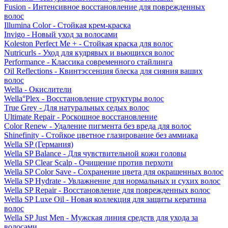
Fusion - Интенсивное восстановление для поврежденных
волос
Illumina Color - Стойкая крем-краска
Invigo - Новый уход за волосами
Koleston Perfect Me + - Стойкая краска для волос
Nutricurls - Уход для кудрявых и вьющихся волос
Performance - Классика современного стайлинга
Oil Reflections - Квинтэссенция блеска для сияния ваших
волос
Wella - Окислители
Wella°Plex - Восстановление структуры волос
True Grey - Для натуральных седых волос
Ultimate Repair - Роскошное восстановление
Color Renew - Удаление пигмента без вреда для волос
Shinefinity - Стойкое цветное глазирование без аммиака
Wella SP (Германия)
Wella SP Balance - Для чувствительной кожи головы
Wella SP Clear Scalp - Очищение против перхоти
Wella SP Color Save - Сохранение цвета для окрашенных волос
Wella SP Hydrate - Увлажнение для нормальных и сухих волос
Wella SP Repair - Восстановление для поврежденных волос
Wella SP Luxe Oil - Новая коллекция для защиты кератина
волос
Wella SP Just Men - Мужская линия средств для ухода за
волосами