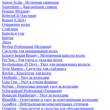
Serene Scalp - Истинная гармония
Supershine - Драгоценное сияние
Proraso (Италия)
RefectoCil (Австрия)
Reuzel (США)
Очищение волос
Стайлинг
Борода и усы
Бритье
Лицо
Revlon Professional (Испания)
Средства для окрашивания волос
Equave Instant Beauty - Мгновенная красота волос
Pro You - Для ухода и укладки волос
Revlonissimo 45 Days - Уход для окрашенных волосы
Style Masters - Средства для стайлинга
Revlon - Красители для волос
Orofluido - Уход за волосами
Uniq One - Уход в одном флаконе
ReStart - Переосмысленный уход за волосами
Schwarzkopf Professional (Германия)
Bonacure Hairtherapy - Уход за волосами
BlondMe - Осветление и уход за осветленными волосами
Goodbye - Нейтрализация нежелательных оттенков
Oxigenta - Окислители и средства для обесцвечивания