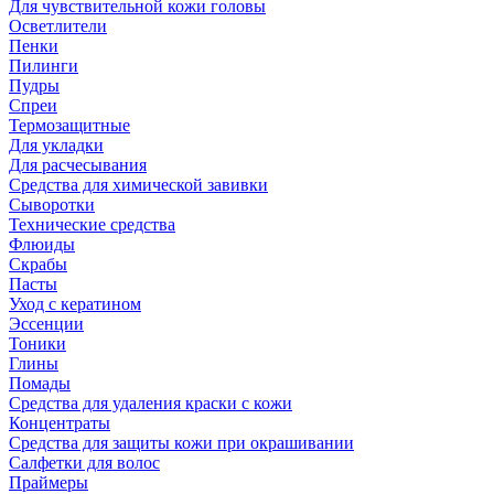
Для чувствительной кожи головы
Осветлители
Пенки
Пилинги
Пудры
Спреи
Термозащитные
Для укладки
Для расчесывания
Средства для химической завивки
Сыворотки
Технические средства
Флюиды
Скрабы
Пасты
Уход с кератином
Эссенции
Тоники
Глины
Помады
Средства для удаления краски с кожи
Концентраты
Средства для защиты кожи при окрашивании
Салфетки для волос
Праймеры