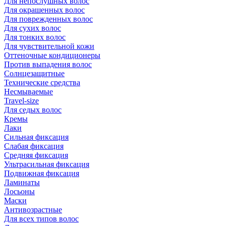
Для непослушных волос
Для окрашенных волос
Для поврежденных волос
Для сухих волос
Для тонких волос
Для чувствительной кожи
Оттеночные кондиционеры
Против выпадения волос
Солнцезащитные
Технические средства
Несмываемые
Travel-size
Для седых волос
Кремы
Лаки
Сильная фиксация
Слабая фиксация
Средняя фиксация
Ультрасильная фиксация
Подвижная фиксация
Ламинаты
Лосьоны
Маски
Антивозрастные
Для всех типов волос