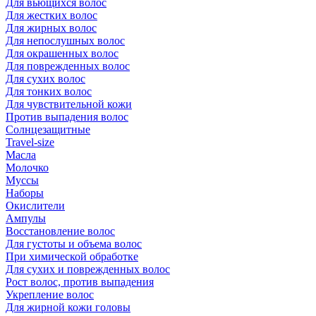
Для вьющихся волос
Для жестких волос
Для жирных волос
Для непослушных волос
Для окрашенных волос
Для поврежденных волос
Для сухих волос
Для тонких волос
Для чувствительной кожи
Против выпадения волос
Солнцезащитные
Travel-size
Масла
Молочко
Муссы
Наборы
Окислители
Ампулы
Восстановление волос
Для густоты и объема волос
При химической обработке
Для сухих и поврежденных волос
Рост волос, против выпадения
Укрепление волос
Для жирной кожи головы