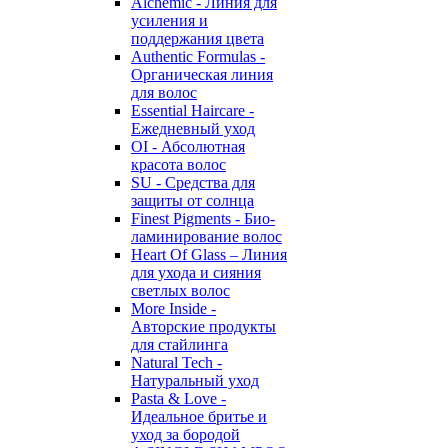
Alchemic - Линия для
усиления и
поддержания цвета
Authentic Formulas -
Органическая линия
для волос
Essential Haircare -
Eжедневный уход
OI - Абсолютная
красота волос
SU - Средства для
защиты от солнца
Finest Pigments - Био-
ламинирование волос
Heart Of Glass – Линия
для ухода и сияния
светлых волос
More Inside -
Авторские продукты
для стайлинга
Natural Tech -
Натуральный уход
Pasta & Love -
Идеальное бритье и
уход за бородой