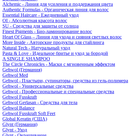
Alchemic - Линия для усиления и поддержания цвета
Authentic Formulas - Органическая линия для волос
Essential Haircare - Eжедневный уход
OI - Абсолютная красота волос
SU - Средства для защиты от солнца
Finest Pigments - Био-ламинирование волос
Heart Of Glass – Линия для ухода и сияния светлых волос
More Inside - Авторские продукты для стайлинга
Natural Tech - Натуральный уход
Pasta & Love - Идеальное бритье и уход за бородой
A SINGLE SHAMPOO
The Circle Chronicles - Маски с мгновенным эффектом
Gehwol (Германия)
Gehwol Med
Gehwol - Пластыри, супинаторы, средства из гель-полимера
Gehwol - Универсальные средства
Gehwol - Профессиональные и специальные средства
Gehwol Fusskraft
Gehwol Gerlasan - Средства для тела
Gehwol Balance
Gehwol Fusskraft Soft Feet
Global Keratin (США)
Glynt (Германия)
Glynt - Уход
Glynt - Окрашивание