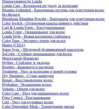
Принадлежности Londa
Londa Care - Коллекция по уходу за волосами
Blondes Unlimited - Креативная система для осветления волос
без фольги
Blondoran Blonding Powder - Препараты для осветления волос
Color Switch - Оттеночная краска прямого действия
Curl & Londa Form - Текстурирование
Londa Color - Окрашивание для волос
Londa Style - Новая коллекция стайлинга
Color Tune - Экспресс-тонер для волос
Matrix (США)
Super Sync - Щелочной безаммиачный краситель
SoColor - Стойкое окрашивание для волос
Moroccanoil (Израиль)
Styling - Стайлинг и укладка
Brushes - Брашинги и расчески
Treatment - Уход за волосами и кожей головы
Dry Shampoo - Сухие шампуни
Repair - Восстановление волос
Hydration - Увлажнение волос
Volume - Объем для волос
Color Care - Уход для окрашенных волос
Frizz Control - Разглаживание
Curl - Уход для кудрявых волос
Color Depositing Mask - Тонирующие маски