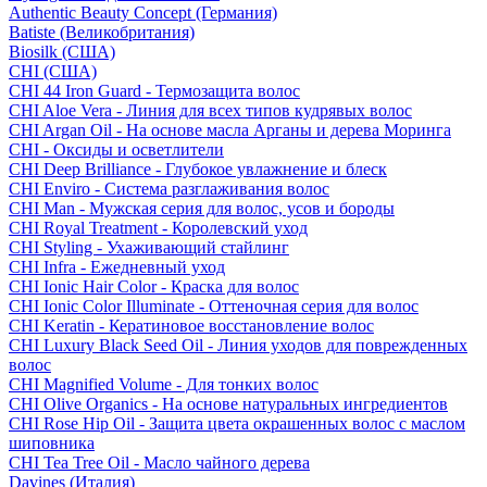
Authentic Beauty Concept (Германия)
Batiste (Великобритания)
Biosilk (США)
CHI (США)
CHI 44 Iron Guard - Термозащита волос
CHI Aloe Vera - Линия для всех типов кудрявых волос
CHI Argan Oil - На основе масла Арганы и дерева Моринга
CHI - Оксиды и осветлители
CHI Deep Brilliance - Глубокое увлажнение и блеск
CHI Enviro - Система разглаживания волос
CHI Man - Мужская серия для волос, усов и бороды
CHI Royal Treatment - Королевский уход
CHI Styling - Ухаживающий стайлинг
CHI Infra - Ежедневный уход
CHI Ionic Hair Color - Краска для волос
CHI Ionic Color Illuminate - Оттеночная серия для волос
CHI Keratin - Кератиновое восстановление волос
CHI Luxury Black Seed Oil - Линия уходов для поврежденных
волос
CHI Magnified Volume - Для тонких волос
CHI Olive Organics - На основе натуральных ингредиентов
CHI Rose Hip Oil - Защита цвета окрашенных волос с маслом
шиповника
CHI Tea Tree Oil - Масло чайного дерева
Davines (Италия)