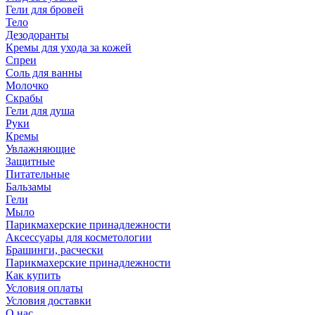
Гели для бровей
Тело
Дезодоранты
Кремы для ухода за кожей
Спреи
Соль для ванны
Молочко
Скрабы
Гели для душа
Руки
Кремы
Увлажняющие
Защитные
Питательные
Бальзамы
Гели
Мыло
Парикмахерские принадлежности
Аксессуары для косметологии
Брашинги, расчески
Парикмахерские принадлежности
Как купить
Условия оплаты
Условия доставки
О нас