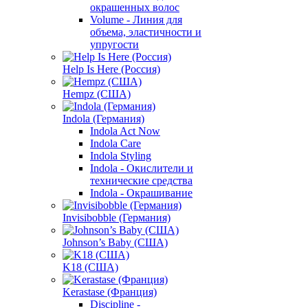
окрашенных волос
Volume - Линия для
объема, эластичности и
упругости
Help Is Here (Россия)
Hempz (США)
Indola (Германия)
Indola Act Now
Indola Care
Indola Styling
Indola - Окислители и
технические средства
Indola - Окрашивание
Invisibobble (Германия)
Johnson’s Baby (США)
K18 (США)
Kerastase (Франция)
Discipline -