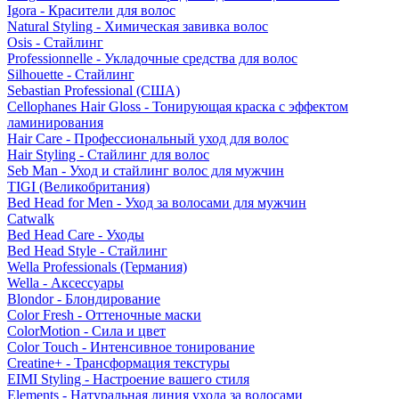
Igora - Красители для волос
Natural Styling - Химическая завивка волос
Osis - Стайлинг
Professionnelle - Укладочные средства для волос
Silhouette - Стайлинг
Sebastian Professional (США)
Cellophanes Hair Gloss - Тонирующая краска с эффектом
ламинирования
Hair Care - Профессиональный уход для волос
Hair Styling - Стайлинг для волос
Seb Man - Уход и стайлинг волос для мужчин
TIGI (Великобритания)
Bed Head for Men - Уход за волосами для мужчин
Catwalk
Bed Head Care - Уходы
Bed Head Style - Стайлинг
Wella Professionals (Германия)
Wella - Аксессуары
Blondor - Блондирование
Color Fresh - Оттеночные маски
ColorMotion - Сила и цвет
Color Touch - Интенсивное тонирование
Creatine+ - Трансформация текстуры
EIMI Styling - Настроение вашего стиля
Elements - Натуральная линия ухода за волосами