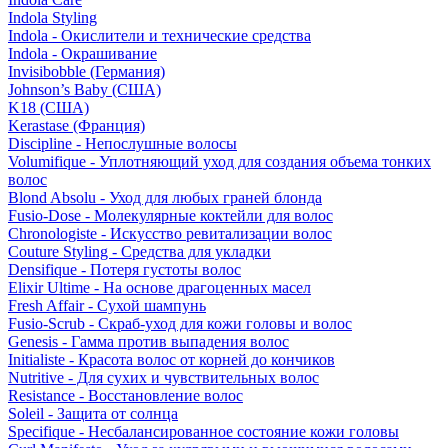
Indola Styling
Indola - Окислители и технические средства
Indola - Окрашивание
Invisibobble (Германия)
Johnson’s Baby (США)
K18 (США)
Kerastase (Франция)
Discipline - Непослушные волосы
Volumifique - Уплотняющий уход для создания объема тонких
волос
Blond Absolu - Уход для любых граней блонда
Fusio-Dose - Молекулярные коктейли для волос
Chronologiste - Искусство ревитализации волос
Couture Styling - Средства для укладки
Densifique - Потеря густоты волос
Elixir Ultime - На основе драгоценных масел
Fresh Affair - Сухой шампунь
Fusio-Scrub - Скраб-уход для кожи головы и волос
Genesis - Гамма против выпадения волос
Initialiste - Красота волос от корней до кончиков
Nutritive - Для сухих и чувствительных волос
Resistance - Восстановление волос
Soleil - Защита от солнца
Specifique - Несбалансированное состояние кожи головы