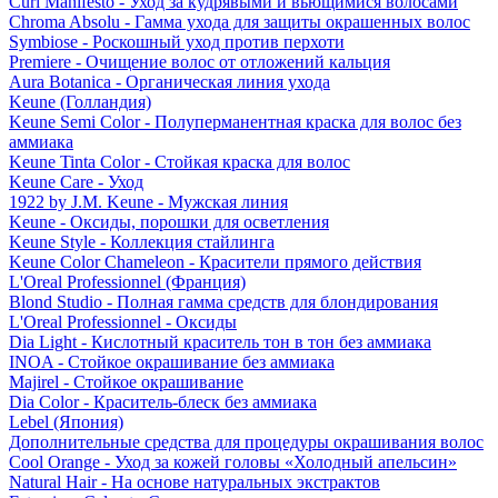
Curl Manifesto - Уход за кудрявыми и вьющимися волосами
Chroma Absolu - Гамма ухода для защиты окрашенных волос
Symbiose - Роскошный уход против перхоти
Premiere - Очищение волос от отложений кальция
Aura Botanica - Органическая линия ухода
Keune (Голландия)
Keune Semi Color - Полуперманентная краска для волос без
аммиака
Keune Tinta Color - Стойкая краска для волос
Keune Care - Уход
1922 by J.M. Keune - Мужская линия
Keune - Оксиды, порошки для осветления
Keune Style - Коллекция стайлинга
Keune Color Chameleon - Красители прямого действия
L'Oreal Professionnel (Франция)
Blond Studio - Полная гамма средств для блондирования
L'Oreal Professionnel - Оксиды
Dia Light - Кислотный краситель тон в тон без аммиака
INOA - Стойкое окрашивание без аммиака
Majirel - Стойкое окрашивание
Dia Color - Краситель-блеск без аммиака
Lebel (Япония)
Дополнительные средства для процедуры окрашивания волос
Cool Orange - Уход за кожей головы «Холодный апельсин»
Natural Hair - На основе натуральных экстрактов