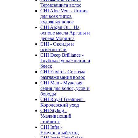
Термозащита волос
CHI Aloe Vera - Линия
для всех типов
кудрявых волос
CHI Argan Oil - На
основе масла Арганы и
дерева Моринга
CHI - Оксиды и
осветлители
CHI Deep Brilliance -
Глубокое увлажнение и
блеск
CHI Enviro - Система
разглаживания волос
CHI Man - Мужская
серия для волос, усов и
бороды
CHI Royal Treatment -
Королевский уход
CHI Styling -
Ухаживающий
стайлинг
CHI Infra -
Ежедневный уход