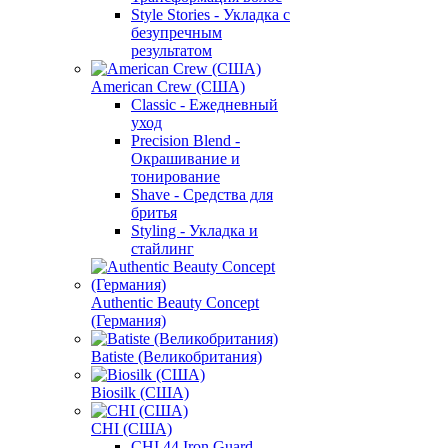
Style Stories - Укладка с
безупречным
результатом
American Crew (США)
Classic - Ежедневный
уход
Precision Blend -
Окрашивание и
тонирование
Shave - Средства для
бритья
Styling - Укладка и
стайлинг
Authentic Beauty Concept
(Германия)
Batiste (Великобритания)
Biosilk (США)
CHI (США)
CHI 44 Iron Guard -