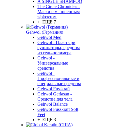
A SINGLE SHAMPOO
The Circle Chronicles -
Маски с мгновенным
эффектом
+ ЕЩЕ 7
Gehwol (Германия)
Gehwol Med
Gehwol - Пластыри,
супинаторы, средства
из гель-полимера
Gehwol -
Универсальные
средства
Gehwol -
Профессиональные и
специальные средства
Gehwol Fusskraft
Gehwol Gerlasan -
Средства для тела
Gehwol Balance
Gehwol Fusskraft Soft
Feet
+ ЕЩЕ 3