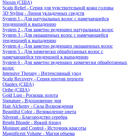
Nioxin (США)
Scalp Relief - Серия для чувствительной кожи головы
3D Styling - Линия укладочных средств
System 1 - Для натуральных волос с намечающейся
тенденцией к выпадению
System 2 - Для заметно редеющих натуральных волос
System 3 - Для окрашенных волос с намечающейся
тенденцией к выпадению
System 4 - Для заметно редеющих окрашенных волос
System 5 - Для химически обработанных волос с
намечающейся тенденцией к выпадению
System 6 - Для заметно редеющих химически обработанных
волос
Intensive Therapy - Интенсивный уход
Scalp Recovery - Серия против перхоти
Olaplex (США)
Oribe (США)
Gold Lust - Роскошь золота
Signature - Вдохновение дня
Hair Alchemy - Сила Возрождения
Beautiful Color - Великолепие цвета
Silverati - Благородство серебра
Bright Blonde - Яркий блонд
Moisture and Control - Источник красоты
Magnificent Volume - Магия объема