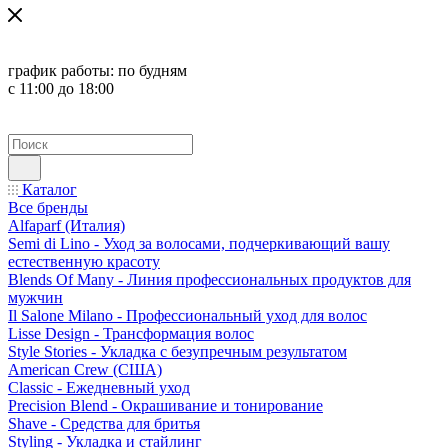
график работы:
по будням
с 11:00 до 18:00
Каталог
Все бренды
Alfaparf (Италия)
Semi di Lino - Уход за волосами, подчеркивающий вашу
естественную красоту
Blends Of Many - Линия профессиональных продуктов для
мужчин
Il Salone Milano - Профессиональный уход для волос
Lisse Design - Трансформация волос
Style Stories - Укладка с безупречным результатом
American Crew (США)
Classic - Ежедневный уход
Precision Blend - Окрашивание и тонирование
Shave - Средства для бритья
Styling - Укладка и стайлинг