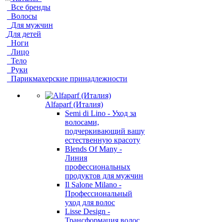
Все бренды
Волосы
Для мужчин
Для детей
Ноги
Лицо
Тело
Руки
Парикмахерские принадлежности
Alfaparf (Италия)
Semi di Lino - Уход за
волосами,
подчеркивающий вашу
естественную красоту
Blends Of Many -
Линия
профессиональных
продуктов для мужчин
Il Salone Milano -
Профессиональный
уход для волос
Lisse Design -
Трансформация волос