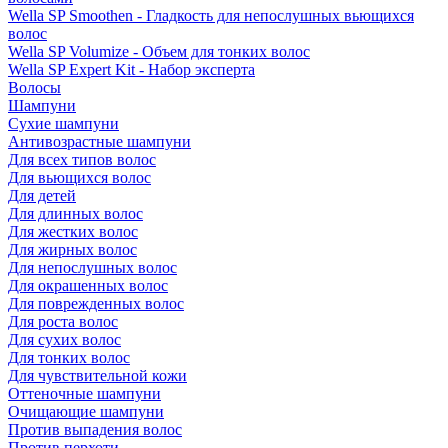
Wella SP Smoothen - Гладкость для непослушных вьющихся
волос
Wella SP Volumize - Объем для тонких волос
Wella SP Expert Kit - Набор эксперта
Волосы
Шампуни
Сухие шампуни
Антивозрастные шампуни
Для всех типов волос
Для вьющихся волос
Для детей
Для длинных волос
Для жестких волос
Для жирных волос
Для непослушных волос
Для окрашенных волос
Для поврежденных волос
Для роста волос
Для сухих волос
Для тонких волос
Для чувствительной кожи
Оттеночные шампуни
Очищающие шампуни
Против выпадения волос
Против перхоти