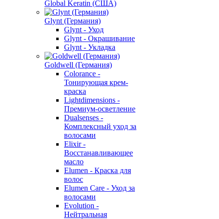
Global Keratin (США)
Glynt (Германия)
Glynt - Уход
Glynt - Окрашивание
Glynt - Укладка
Goldwell (Германия)
Colorance -
Тонирующая крем-
краска
Lightdimensions -
Премиум-осветление
Dualsenses -
Комплексный уход за
волосами
Elixir -
Восстанавливающее
масло
Elumen - Краска для
волос
Elumen Care - Уход за
волосами
Evolution -
Нейтральная