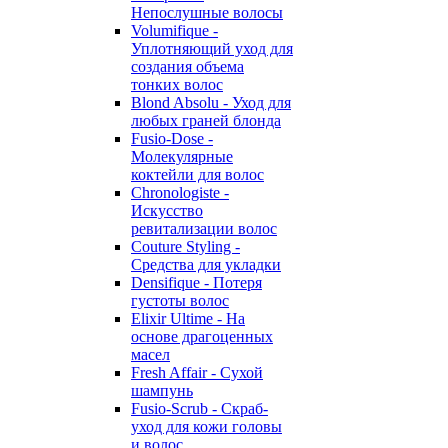
Непослушные волосы
Volumifique -
Уплотняющий уход для
создания объема
тонких волос
Blond Absolu - Уход для
любых граней блонда
Fusio-Dose -
Молекулярные
коктейли для волос
Chronologiste -
Искусство
ревитализации волос
Couture Styling -
Средства для укладки
Densifique - Потеря
густоты волос
Elixir Ultime - На
основе драгоценных
масел
Fresh Affair - Сухой
шампунь
Fusio-Scrub - Скраб-
уход для кожи головы
и волос