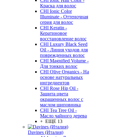
CHI Ionic Hair Color -
Краска для волос
CHI Ionic Color
Illuminate - Оттеночная
серия для волос
CHI Keratin -
Кератиновое
восстановление волос
CHI Luxury Black Seed
Oil - Линия уходов для
поврежденных волос
CHI Magnified Volume -
Для тонких волос
CHI Olive Organics - На
основе натуральных
ингредиентов
CHI Rose Hip Oil -
Защита цвета
окрашенных волос с
маслом шиповника
CHI Tea Tree Oil -
Масло чайного дерева
+ ЕЩЕ 13
Davines (Италия)