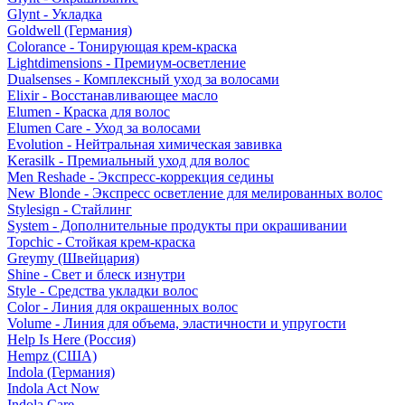
Glynt - Укладка
Goldwell (Германия)
Colorance - Тонирующая крем-краска
Lightdimensions - Премиум-осветление
Dualsenses - Комплексный уход за волосами
Elixir - Восстанавливающее масло
Elumen - Краска для волос
Elumen Care - Уход за волосами
Evolution - Нейтральная химическая завивка
Kerasilk - Премиальный уход для волос
Men Reshade - Экспресс-коррекция седины
New Blonde - Экспресс осветление для мелированных волос
Stylesign - Стайлинг
System - Дополнительные продукты при окрашивании
Topchic - Стойкая крем-краска
Greymy (Швейцария)
Shine - Свет и блеск изнутри
Style - Средства укладки волос
Color - Линия для окрашенных волос
Volume - Линия для объема, эластичности и упругости
Help Is Here (Россия)
Hempz (США)
Indola (Германия)
Indola Act Now
Indola Care