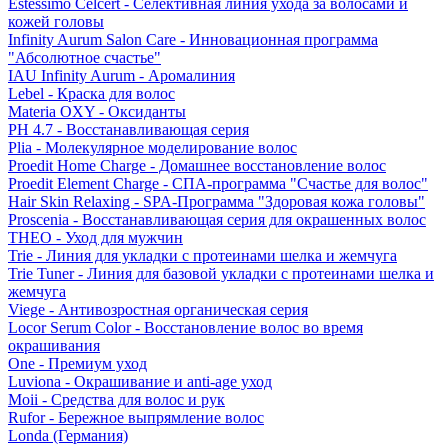
Estessimo Celcert - Селективная линия ухода за волосами и
кожей головы
Infinity Aurum Salon Care - Инновационная программа
"Абсолютное счастье"
IAU Infinity Aurum - Аромалиния
Lebel - Краска для волос
Materia OXY - Оксиданты
PH 4.7 - Восстанавливающая серия
Plia - Молекулярное моделирование волос
Proedit Home Charge - Домашнее восстановление волос
Proedit Element Charge - СПА-программа "Счастье для волос"
Hair Skin Relaxing - SPA-Программа "Здоровая кожа головы"
Proscenia - Восстанавливающая серия для окрашенных волос
THEO - Уход для мужчин
Trie - Линия для укладки с протеинами шелка и жемчуга
Trie Tuner - Линия для базовой укладки с протеинами шелка и
жемчуга
Viege - Антивозростная органическая серия
Locor Serum Color - Восстановление волос во время
окрашивания
One - Премиум уход
Luviona - Окрашивание и anti-age уход
Moii - Средства для волос и рук
Rufor - Бережное выпрямление волос
Londa (Германия)