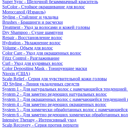
Super Sync - Щелочной безаммиачный краситель
SoColor - Стойкое окрашивание для волос
Moroccanoil (Израиль)
Styling - Стайлинг и укладка
Brushes - Брашинги и расчески
Treatment - Уход за волосами и кожей головы
Dry Shampoo - Сухие шампуни
Repair - Восстановление волос
Hydration - Увлажнение волос
Volume - Объем для волос
Color Care - Уход для окрашенных волос
Frizz Control - Разглаживание
Curl - Уход для кудрявых волос
Color Depositing Mask - Тонирующие маски
Nioxin (США)
Scalp Relief - Серия для чувствительной кожи головы
3D Styling - Линия укладочных средств
System 1 - Для натуральных волос с намечающейся тенденцией
System 2 - Для заметно редеющих натуральных волос
System 3 - Для окрашенных волос с намечающейся тенденцией
System 4 - Для заметно редеющих окрашенных волос
System 5 - Для химически обработанных волос с намечающейс
System 6 - Для заметно редеющих химически обработанных вол
Intensive Therapy - Интенсивный уход
Scalp Recovery - Серия против перхоти