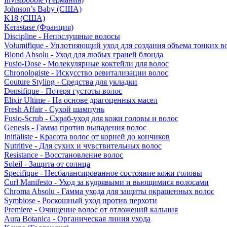
Johnson’s Baby (США)
K18 (США)
Kerastase (Франция)
Discipline - Непослушные волосы
Volumifique - Уплотняющий уход для создания объема тонких в
Blond Absolu - Уход для любых граней блонда
Fusio-Dose - Молекулярные коктейли для волос
Chronologiste - Искусство ревитализации волос
Couture Styling - Средства для укладки
Densifique - Потеря густоты волос
Elixir Ultime - На основе драгоценных масел
Fresh Affair - Сухой шампунь
Fusio-Scrub - Скраб-уход для кожи головы и волос
Genesis - Гамма против выпадения волос
Initialiste - Красота волос от корней до кончиков
Nutritive - Для сухих и чувствительных волос
Resistance - Восстановление волос
Soleil - Защита от солнца
Specifique - Несбалансированное состояние кожи головы
Curl Manifesto - Уход за кудрявыми и вьющимися волосами
Chroma Absolu - Гамма ухода для защиты окрашенных волос
Symbiose - Роскошный уход против перхоти
Premiere - Очищение волос от отложений кальция
Aura Botanica - Органическая линия ухода