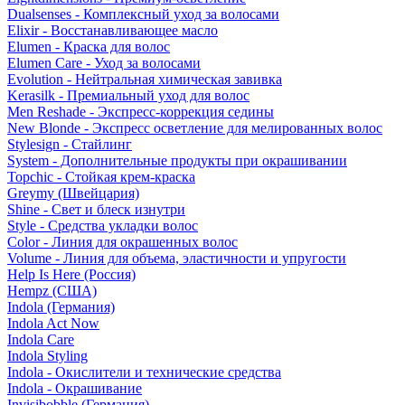
Dualsenses - Комплексный уход за волосами
Elixir - Восстанавливающее масло
Elumen - Краска для волос
Elumen Care - Уход за волосами
Evolution - Нейтральная химическая завивка
Kerasilk - Премиальный уход для волос
Men Reshade - Экспресс-коррекция седины
New Blonde - Экспресс осветление для мелированных волос
Stylesign - Стайлинг
System - Дополнительные продукты при окрашивании
Topchic - Стойкая крем-краска
Greymy (Швейцария)
Shine - Свет и блеск изнутри
Style - Средства укладки волос
Color - Линия для окрашенных волос
Volume - Линия для объема, эластичности и упругости
Help Is Here (Россия)
Hempz (США)
Indola (Германия)
Indola Act Now
Indola Care
Indola Styling
Indola - Окислители и технические средства
Indola - Окрашивание
Invisibobble (Германия)