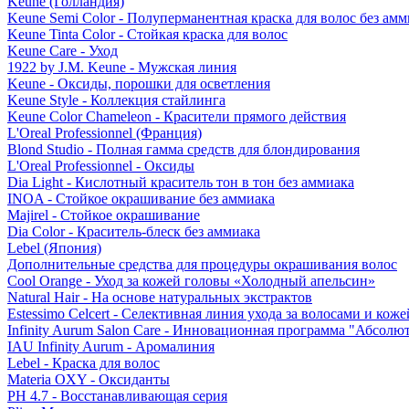
Keune (Голландия)
Keune Semi Color - Полуперманентная краска для волос без амм
Keune Tinta Color - Стойкая краска для волос
Keune Care - Уход
1922 by J.M. Keune - Мужская линия
Keune - Оксиды, порошки для осветления
Keune Style - Коллекция стайлинга
Keune Color Chameleon - Красители прямого действия
L'Oreal Professionnel (Франция)
Blond Studio - Полная гамма средств для блондирования
L'Oreal Professionnel - Оксиды
Dia Light - Кислотный краситель тон в тон без аммиака
INOA - Стойкое окрашивание без аммиака
Majirel - Стойкое окрашивание
Dia Color - Краситель-блеск без аммиака
Lebel (Япония)
Дополнительные средства для процедуры окрашивания волос
Cool Orange - Уход за кожей головы «Холодный апельсин»
Natural Hair - На основе натуральных экстрактов
Estessimo Celcert - Селективная линия ухода за волосами и кож
Infinity Aurum Salon Care - Инновационная программа "Абсолют
IAU Infinity Aurum - Аромалиния
Lebel - Краска для волос
Materia OXY - Оксиданты
PH 4.7 - Восстанавливающая серия