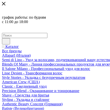
график работы:
по будням
с 11:00 до 18:00
Каталог
Все бренды
Alfaparf (Италия)
Semi di Lino - Уход за волосами, подчеркивающий вашу естест
Blends Of Many - Линия профессиональных продуктов для муж
Il Salone Milano - Профессиональный уход для волос
Lisse Design - Трансформация волос
Style Stories - Укладка с безупречным результатом
American Crew (США)
Classic - Ежедневный уход
Precision Blend - Окрашивание и тонирование
Shave - Средства для бритья
Styling - Укладка и стайлинг
Authentic Beauty Concept (Германия)
Batiste (Великобритания)