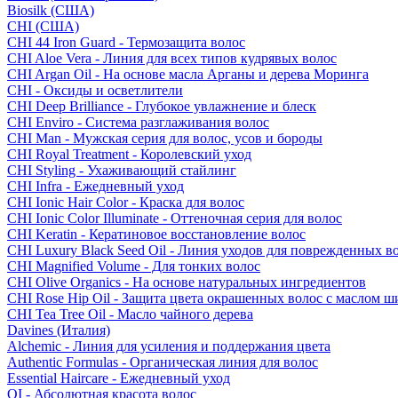
Biosilk (США)
CHI (США)
CHI 44 Iron Guard - Термозащита волос
CHI Aloe Vera - Линия для всех типов кудрявых волос
CHI Argan Oil - На основе масла Арганы и дерева Моринга
CHI - Оксиды и осветлители
CHI Deep Brilliance - Глубокое увлажнение и блеск
CHI Enviro - Система разглаживания волос
CHI Man - Мужская серия для волос, усов и бороды
CHI Royal Treatment - Королевский уход
CHI Styling - Ухаживающий стайлинг
CHI Infra - Ежедневный уход
CHI Ionic Hair Color - Краска для волос
CHI Ionic Color Illuminate - Оттеночная серия для волос
CHI Keratin - Кератиновое восстановление волос
CHI Luxury Black Seed Oil - Линия уходов для поврежденных в
CHI Magnified Volume - Для тонких волос
CHI Olive Organics - На основе натуральных ингредиентов
CHI Rose Hip Oil - Защита цвета окрашенных волос с маслом 
CHI Tea Tree Oil - Масло чайного дерева
Davines (Италия)
Alchemic - Линия для усиления и поддержания цвета
Authentic Formulas - Органическая линия для волос
Essential Haircare - Eжедневный уход
OI - Абсолютная красота волос