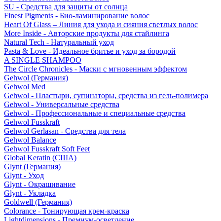
SU - Средства для защиты от солнца
Finest Pigments - Био-ламинирование волос
Heart Of Glass – Линия для ухода и сияния светлых волос
More Inside - Авторские продукты для стайлинга
Natural Tech - Натуральный уход
Pasta & Love - Идеальное бритье и уход за бородой
A SINGLE SHAMPOO
The Circle Chronicles - Маски с мгновенным эффектом
Gehwol (Германия)
Gehwol Med
Gehwol - Пластыри, супинаторы, средства из гель-полимера
Gehwol - Универсальные средства
Gehwol - Профессиональные и специальные средства
Gehwol Fusskraft
Gehwol Gerlasan - Средства для тела
Gehwol Balance
Gehwol Fusskraft Soft Feet
Global Keratin (США)
Glynt (Германия)
Glynt - Уход
Glynt - Окрашивание
Glynt - Укладка
Goldwell (Германия)
Colorance - Тонирующая крем-краска
Lightdimensions - Премиум-осветление