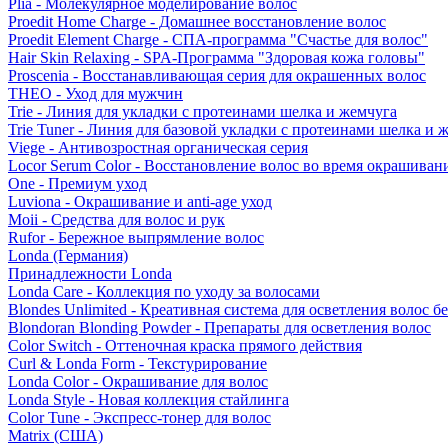
Plia - Молекулярное моделирование волос
Proedit Home Charge - Домашнее восстановление волос
Proedit Element Charge - СПА-программа "Счастье для волос"
Hair Skin Relaxing - SPA-Программа "Здоровая кожа головы"
Proscenia - Восстанавливающая серия для окрашенных волос
THEO - Уход для мужчин
Trie - Линия для укладки с протеинами шелка и жемчуга
Trie Tuner - Линия для базовой укладки с протеинами шелка и 
Viege - Антивозростная органическая серия
Locor Serum Color - Восстановление волос во время окрашиван
One - Премиум уход
Luviona - Окрашивание и anti-age уход
Moii - Средства для волос и рук
Rufor - Бережное выпрямление волос
Londa (Германия)
Принадлежности Londa
Londa Care - Коллекция по уходу за волосами
Blondes Unlimited - Креативная система для осветления волос б
Blondoran Blonding Powder - Препараты для осветления волос
Color Switch - Оттеночная краска прямого действия
Curl & Londa Form - Текстурирование
Londa Color - Окрашивание для волос
Londa Style - Новая коллекция стайлинга
Color Tune - Экспресс-тонер для волос
Matrix (США)