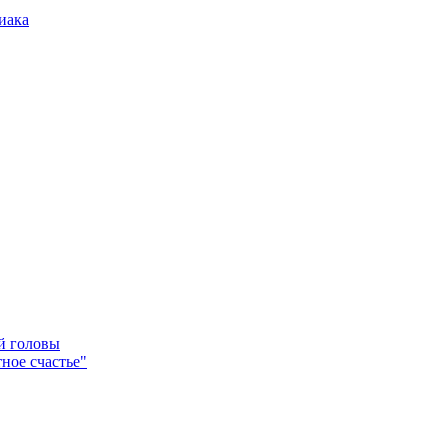
иака
ей головы
ное счастье"