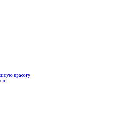
венную красоту
чин