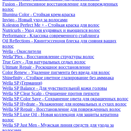
Fusion - Интенсивное восстановление для поврежденных
волос
Illumina Color - Стойкая крем-краска
Invigo - Новый уход за волосами
Koleston Perfect Me + - Стойкая краска для волос
Nutricurls - Уход для кудрявых и вьющихся волос
Performance - Классика современного стайлинга
Oil Reflections - Квинтэссенция блеска для сияния ваших
волос
Wella - Окислители
Wella°Plex - Восстановление структуры волос
True Grey - Для натуральных седых волос
Ultimate Repair - Роскошное восстановление
Color Renew - Удаление пигмента без вреда для волос
Shinefinity - Стойкое цветное глазирование без аммиака
Wella SP (Германия)
Wella SP Balance - Для чувствительной кожи головы
Wella SP Clear Scalp - Очищение против перхоти
Wella SP Color Save - Сохранение цвета для окрашенных волос
Wella SP Hydrate - Увлажнение для нормальных и сухих волос
Wella SP Repair - Восстановление для поврежденных волос
Wella SP Luxe Oil - Новая коллекция для защиты кератина
волос
Wella SP Just Men - Мужская линия средств для ухода за
волосами