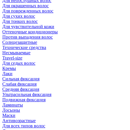
Для непослушных волос
Для окрашенных волос
Для поврежденных волос
Для сухих волос
Для тонких волос
Для чувствительной кожи
Оттеночные кондиционеры
Против выпадения волос
Солнцезащитные
Технические средства
Несмываемые
Travel-size
Для седых волос
Кремы
Лаки
Сильная фиксация
Слабая фиксация
Средняя фиксация
Ультрасильная фиксация
Подвижная фиксация
Ламинаты
Лосьоны
Маски
Антивозрастные
Для всех типов волос