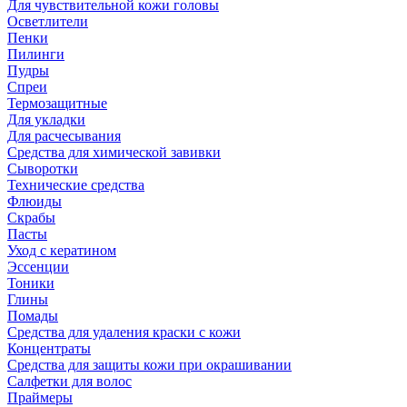
Для чувствительной кожи головы
Осветлители
Пенки
Пилинги
Пудры
Спреи
Термозащитные
Для укладки
Для расчесывания
Средства для химической завивки
Сыворотки
Технические средства
Флюиды
Скрабы
Пасты
Уход с кератином
Эссенции
Тоники
Глины
Помады
Средства для удаления краски с кожи
Концентраты
Средства для защиты кожи при окрашивании
Салфетки для волос
Праймеры