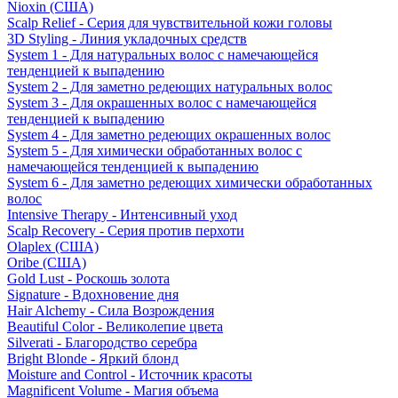
Nioxin (США)
Scalp Relief - Серия для чувствительной кожи головы
3D Styling - Линия укладочных средств
System 1 - Для натуральных волос с намечающейся
тенденцией к выпадению
System 2 - Для заметно редеющих натуральных волос
System 3 - Для окрашенных волос с намечающейся
тенденцией к выпадению
System 4 - Для заметно редеющих окрашенных волос
System 5 - Для химически обработанных волос с
намечающейся тенденцией к выпадению
System 6 - Для заметно редеющих химически обработанных
волос
Intensive Therapy - Интенсивный уход
Scalp Recovery - Серия против перхоти
Olaplex (США)
Oribe (США)
Gold Lust - Роскошь золота
Signature - Вдохновение дня
Hair Alchemy - Сила Возрождения
Beautiful Color - Великолепие цвета
Silverati - Благородство серебра
Bright Blonde - Яркий блонд
Moisture and Control - Источник красоты
Magnificent Volume - Магия объема