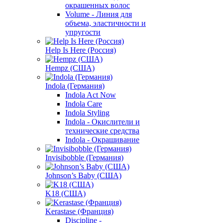
окрашенных волос
Volume - Линия для
объема, эластичности и
упругости
Help Is Here (Россия)
Hempz (США)
Indola (Германия)
Indola Act Now
Indola Care
Indola Styling
Indola - Окислители и
технические средства
Indola - Окрашивание
Invisibobble (Германия)
Johnson’s Baby (США)
K18 (США)
Kerastase (Франция)
Discipline -