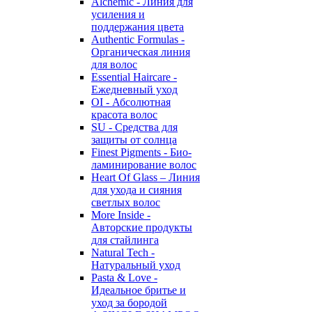
Alchemic - Линия для
усиления и
поддержания цвета
Authentic Formulas -
Органическая линия
для волос
Essential Haircare -
Eжедневный уход
OI - Абсолютная
красота волос
SU - Средства для
защиты от солнца
Finest Pigments - Био-
ламинирование волос
Heart Of Glass – Линия
для ухода и сияния
светлых волос
More Inside -
Авторские продукты
для стайлинга
Natural Tech -
Натуральный уход
Pasta & Love -
Идеальное бритье и
уход за бородой