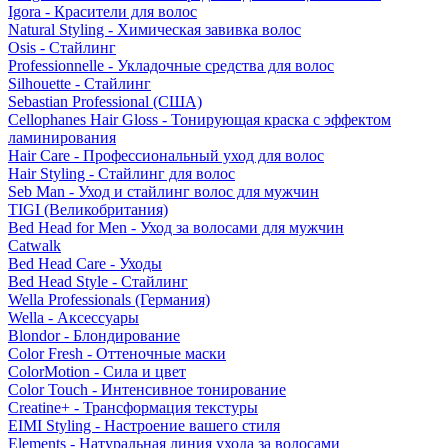
Igora - Красители для волос
Natural Styling - Химическая завивка волос
Osis - Стайлинг
Professionnelle - Укладочные средства для волос
Silhouette - Стайлинг
Sebastian Professional (США)
Cellophanes Hair Gloss - Тонирующая краска с эффектом
ламинирования
Hair Care - Профессиональный уход для волос
Hair Styling - Стайлинг для волос
Seb Man - Уход и стайлинг волос для мужчин
TIGI (Великобритания)
Bed Head for Men - Уход за волосами для мужчин
Catwalk
Bed Head Care - Уходы
Bed Head Style - Стайлинг
Wella Professionals (Германия)
Wella - Аксессуары
Blondor - Блондирование
Color Fresh - Оттеночные маски
ColorMotion - Сила и цвет
Color Touch - Интенсивное тонирование
Creatine+ - Трансформация текстуры
EIMI Styling - Настроение вашего стиля
Elements - Натуральная линия ухода за волосами