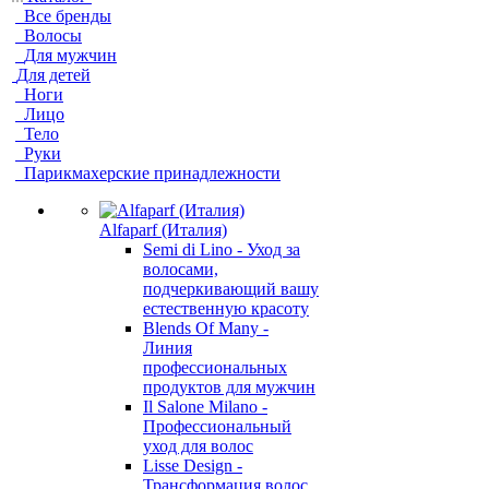
Все бренды
Волосы
Для мужчин
Для детей
Ноги
Лицо
Тело
Руки
Парикмахерские принадлежности
Alfaparf (Италия)
Semi di Lino - Уход за
волосами,
подчеркивающий вашу
естественную красоту
Blends Of Many -
Линия
профессиональных
продуктов для мужчин
Il Salone Milano -
Профессиональный
уход для волос
Lisse Design -
Трансформация волос