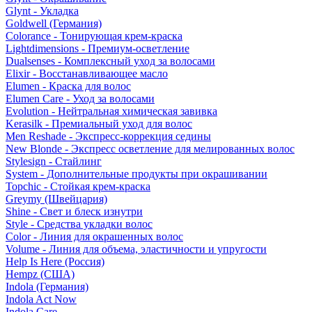
Glynt - Укладка
Goldwell (Германия)
Colorance - Тонирующая крем-краска
Lightdimensions - Премиум-осветление
Dualsenses - Комплексный уход за волосами
Elixir - Восстанавливающее масло
Elumen - Краска для волос
Elumen Care - Уход за волосами
Evolution - Нейтральная химическая завивка
Kerasilk - Премиальный уход для волос
Men Reshade - Экспресс-коррекция седины
New Blonde - Экспресс осветление для мелированных волос
Stylesign - Стайлинг
System - Дополнительные продукты при окрашивании
Topchic - Стойкая крем-краска
Greymy (Швейцария)
Shine - Свет и блеск изнутри
Style - Средства укладки волос
Color - Линия для окрашенных волос
Volume - Линия для объема, эластичности и упругости
Help Is Here (Россия)
Hempz (США)
Indola (Германия)
Indola Act Now
Indola Care