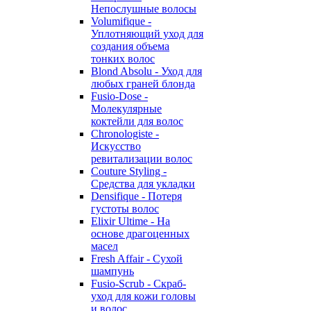
Непослушные волосы
Volumifique -
Уплотняющий уход для
создания объема
тонких волос
Blond Absolu - Уход для
любых граней блонда
Fusio-Dose -
Молекулярные
коктейли для волос
Chronologiste -
Искусство
ревитализации волос
Couture Styling -
Средства для укладки
Densifique - Потеря
густоты волос
Elixir Ultime - На
основе драгоценных
масел
Fresh Affair - Сухой
шампунь
Fusio-Scrub - Скраб-
уход для кожи головы
и волос