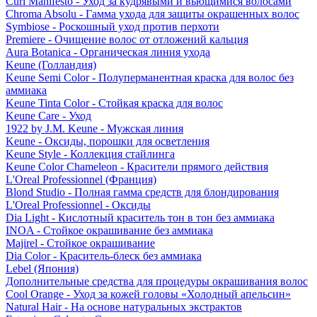
Curl Manifesto - Уход за кудрявыми и вьющимися волосами
Chroma Absolu - Гамма ухода для защиты окрашенных волос
Symbiose - Роскошный уход против перхоти
Premiere - Очищение волос от отложений кальция
Aura Botanica - Органическая линия ухода
Keune (Голландия)
Keune Semi Color - Полуперманентная краска для волос без
аммиака
Keune Tinta Color - Стойкая краска для волос
Keune Care - Уход
1922 by J.M. Keune - Мужская линия
Keune - Оксиды, порошки для осветления
Keune Style - Коллекция стайлинга
Keune Color Chameleon - Красители прямого действия
L'Oreal Professionnel (Франция)
Blond Studio - Полная гамма средств для блондирования
L'Oreal Professionnel - Оксиды
Dia Light - Кислотный краситель тон в тон без аммиака
INOA - Стойкое окрашивание без аммиака
Majirel - Стойкое окрашивание
Dia Color - Краситель-блеск без аммиака
Lebel (Япония)
Дополнительные средства для процедуры окрашивания волос
Cool Orange - Уход за кожей головы «Холодный апельсин»
Natural Hair - На основе натуральных экстрактов