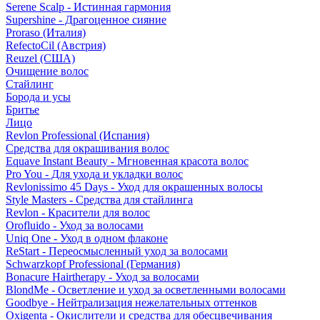
Serene Scalp - Истинная гармония
Supershine - Драгоценное сияние
Proraso (Италия)
RefectoCil (Австрия)
Reuzel (США)
Очищение волос
Стайлинг
Борода и усы
Бритье
Лицо
Revlon Professional (Испания)
Средства для окрашивания волос
Equave Instant Beauty - Мгновенная красота волос
Pro You - Для ухода и укладки волос
Revlonissimo 45 Days - Уход для окрашенных волосы
Style Masters - Средства для стайлинга
Revlon - Красители для волос
Orofluido - Уход за волосами
Uniq One - Уход в одном флаконе
ReStart - Переосмысленный уход за волосами
Schwarzkopf Professional (Германия)
Bonacure Hairtherapy - Уход за волосами
BlondMe - Осветление и уход за осветленными волосами
Goodbye - Нейтрализация нежелательных оттенков
Oxigenta - Окислители и средства для обесцвечивания