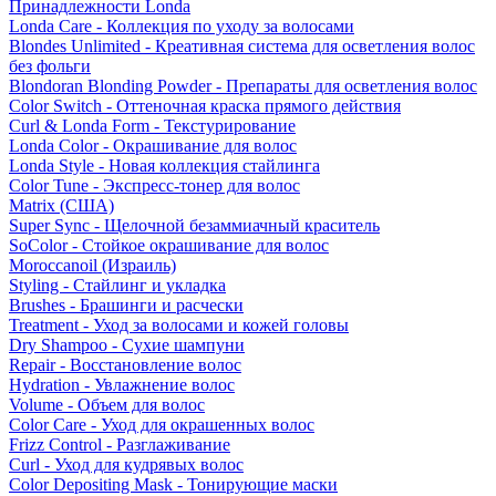
Принадлежности Londa
Londa Care - Коллекция по уходу за волосами
Blondes Unlimited - Креативная система для осветления волос
без фольги
Blondoran Blonding Powder - Препараты для осветления волос
Color Switch - Оттеночная краска прямого действия
Curl & Londa Form - Текстурирование
Londa Color - Окрашивание для волос
Londa Style - Новая коллекция стайлинга
Color Tune - Экспресс-тонер для волос
Matrix (США)
Super Sync - Щелочной безаммиачный краситель
SoColor - Стойкое окрашивание для волос
Moroccanoil (Израиль)
Styling - Стайлинг и укладка
Brushes - Брашинги и расчески
Treatment - Уход за волосами и кожей головы
Dry Shampoo - Сухие шампуни
Repair - Восстановление волос
Hydration - Увлажнение волос
Volume - Объем для волос
Color Care - Уход для окрашенных волос
Frizz Control - Разглаживание
Curl - Уход для кудрявых волос
Color Depositing Mask - Тонирующие маски