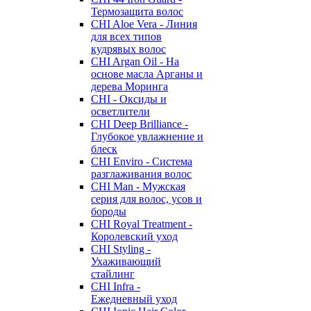
Термозащита волос
CHI Aloe Vera - Линия
для всех типов
кудрявых волос
CHI Argan Oil - На
основе масла Арганы и
дерева Моринга
CHI - Оксиды и
осветлители
CHI Deep Brilliance -
Глубокое увлажнение и
блеск
CHI Enviro - Система
разглаживания волос
CHI Man - Мужская
серия для волос, усов и
бороды
CHI Royal Treatment -
Королевский уход
CHI Styling -
Ухаживающий
стайлинг
CHI Infra -
Ежедневный уход