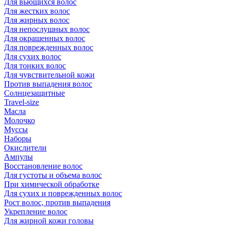
Для вьющихся волос
Для жестких волос
Для жирных волос
Для непослушных волос
Для окрашенных волос
Для поврежденных волос
Для сухих волос
Для тонких волос
Для чувствительной кожи
Против выпадения волос
Солнцезащитные
Travel-size
Масла
Молочко
Муссы
Наборы
Окислители
Ампулы
Восстановление волос
Для густоты и объема волос
При химической обработке
Для сухих и поврежденных волос
Рост волос, против выпадения
Укрепление волос
Для жирной кожи головы