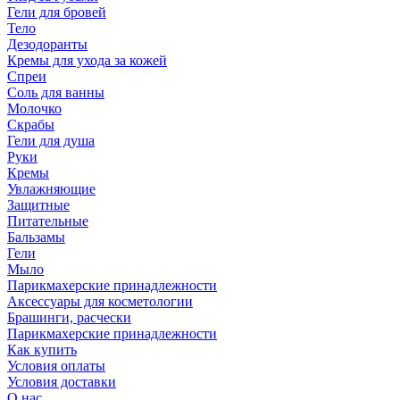
Гели для бровей
Тело
Дезодоранты
Кремы для ухода за кожей
Спреи
Соль для ванны
Молочко
Скрабы
Гели для душа
Руки
Кремы
Увлажняющие
Защитные
Питательные
Бальзамы
Гели
Мыло
Парикмахерские принадлежности
Аксессуары для косметологии
Брашинги, расчески
Парикмахерские принадлежности
Как купить
Условия оплаты
Условия доставки
О нас