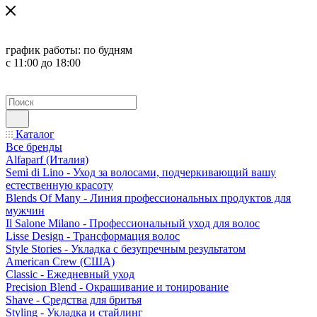
график работы:
по будням
с 11:00 до 18:00
Каталог
Все бренды
Alfaparf (Италия)
Semi di Lino - Уход за волосами, подчеркивающий вашу
естественную красоту
Blends Of Many - Линия профессиональных продуктов для
мужчин
Il Salone Milano - Профессиональный уход для волос
Lisse Design - Трансформация волос
Style Stories - Укладка с безупречным результатом
American Crew (США)
Classic - Ежедневный уход
Precision Blend - Окрашивание и тонирование
Shave - Средства для бритья
Styling - Укладка и стайлинг