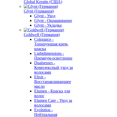
Global Keratin (США)
Glynt (Германия)
Glynt - Уход
Glynt - Окрашивание
Glynt - Укладка
Goldwell (Германия)
Colorance -
Тонирующая крем-
краска
Lightdimensions -
Премиум-осветление
Dualsenses -
Комплексный уход за
волосами
Elixir -
Восстанавливающее
масло
Elumen - Краска для
волос
Elumen Care - Уход за
волосами
Evolution -
Нейтральная