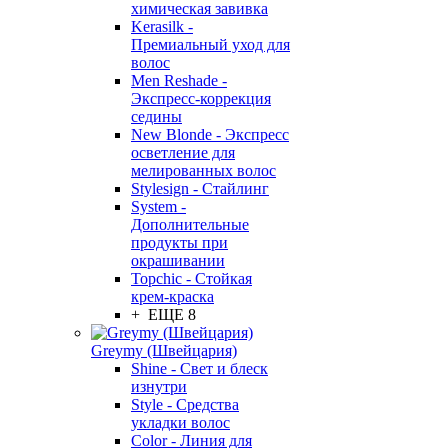
химическая завивка
Kerasilk -
Премиальный уход для
волос
Men Reshade -
Экспресс-коррекция
седины
New Blonde - Экспресс
осветление для
мелированных волос
Stylesign - Стайлинг
System -
Дополнительные
продукты при
окрашивании
Topchic - Стойкая
крем-краска
+ ЕЩЕ 8
Greymy (Швейцария)
Shine - Свет и блеск
изнутри
Style - Средства
укладки волос
Color - Линия для