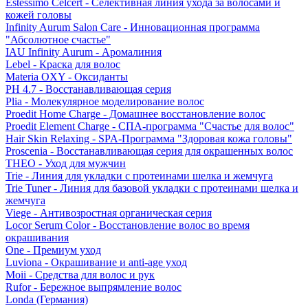
Estessimo Celcert - Селективная линия ухода за волосами и
кожей головы
Infinity Aurum Salon Care - Инновационная программа
"Абсолютное счастье"
IAU Infinity Aurum - Аромалиния
Lebel - Краска для волос
Materia OXY - Оксиданты
PH 4.7 - Восстанавливающая серия
Plia - Молекулярное моделирование волос
Proedit Home Charge - Домашнее восстановление волос
Proedit Element Charge - СПА-программа "Счастье для волос"
Hair Skin Relaxing - SPA-Программа "Здоровая кожа головы"
Proscenia - Восстанавливающая серия для окрашенных волос
THEO - Уход для мужчин
Trie - Линия для укладки с протеинами шелка и жемчуга
Trie Tuner - Линия для базовой укладки с протеинами шелка и
жемчуга
Viege - Антивозростная органическая серия
Locor Serum Color - Восстановление волос во время
окрашивания
One - Премиум уход
Luviona - Окрашивание и anti-age уход
Moii - Средства для волос и рук
Rufor - Бережное выпрямление волос
Londa (Германия)