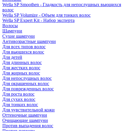
Wella SP Smoothen - Гладкость для непослушных вьющихся
волос
Wella SP Volumize - Объем для тонких волос
Wella SP Expert Kit - Набор эксперта
Волосы
Шампуни
Сухие шампуни
Антивозрастные шампуни
Для всех типов волос
Для вьющихся волос
Для детей
Для длинных волос
Для жестких волос
Для жирных волос
Для непослушных волос
Для окрашенных волос
Для поврежденных волос
Для роста волос
Для сухих волос
Для тонких волос
Для чувствительной кожи
Оттеночные шампуни
Очищающие шампуни
Против выпадения волос
Против перхоти