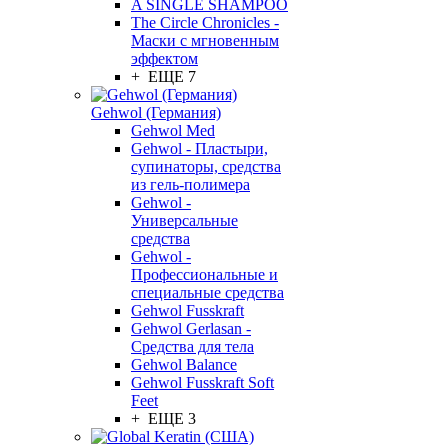
A SINGLE SHAMPOO
The Circle Chronicles -
Маски с мгновенным
эффектом
+ ЕЩЕ 7
Gehwol (Германия)
Gehwol Med
Gehwol - Пластыри,
супинаторы, средства
из гель-полимера
Gehwol -
Универсальные
средства
Gehwol -
Профессиональные и
специальные средства
Gehwol Fusskraft
Gehwol Gerlasan -
Средства для тела
Gehwol Balance
Gehwol Fusskraft Soft
Feet
+ ЕЩЕ 3