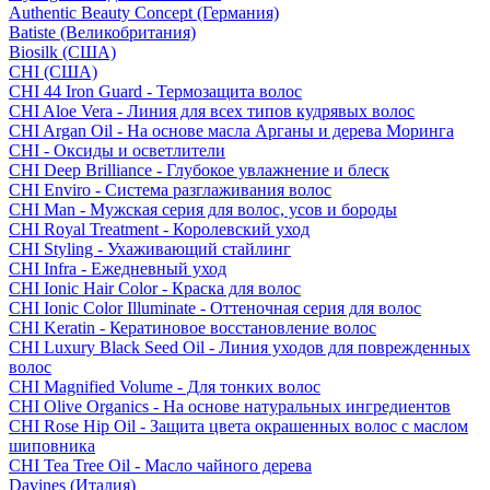
Authentic Beauty Concept (Германия)
Batiste (Великобритания)
Biosilk (США)
CHI (США)
CHI 44 Iron Guard - Термозащита волос
CHI Aloe Vera - Линия для всех типов кудрявых волос
CHI Argan Oil - На основе масла Арганы и дерева Моринга
CHI - Оксиды и осветлители
CHI Deep Brilliance - Глубокое увлажнение и блеск
CHI Enviro - Система разглаживания волос
CHI Man - Мужская серия для волос, усов и бороды
CHI Royal Treatment - Королевский уход
CHI Styling - Ухаживающий стайлинг
CHI Infra - Ежедневный уход
CHI Ionic Hair Color - Краска для волос
CHI Ionic Color Illuminate - Оттеночная серия для волос
CHI Keratin - Кератиновое восстановление волос
CHI Luxury Black Seed Oil - Линия уходов для поврежденных
волос
CHI Magnified Volume - Для тонких волос
CHI Olive Organics - На основе натуральных ингредиентов
CHI Rose Hip Oil - Защита цвета окрашенных волос с маслом
шиповника
CHI Tea Tree Oil - Масло чайного дерева
Davines (Италия)