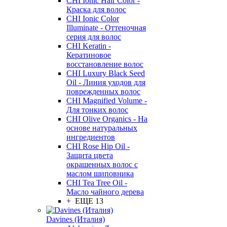
CHI Ionic Hair Color -
Краска для волос
CHI Ionic Color
Illuminate - Оттеночная
серия для волос
CHI Keratin -
Кератиновое
восстановление волос
CHI Luxury Black Seed
Oil - Линия уходов для
поврежденных волос
CHI Magnified Volume -
Для тонких волос
CHI Olive Organics - На
основе натуральных
ингредиентов
CHI Rose Hip Oil -
Защита цвета
окрашенных волос с
маслом шиповника
CHI Tea Tree Oil -
Масло чайного дерева
+ ЕЩЕ 13
Davines (Италия)