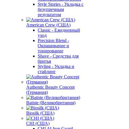
Style Stories - Укладка с
безупречным
результатом
American Crew (США)
Classic - Ежедневный
уход
Precision Blend -
Окрашивание и
тонирование
Shave - Средства для
бритья
Styling - Укладка и
стайлинг
Authentic Beauty Concept
(Германия)
Batiste (Великобритания)
Biosilk (США)
CHI (США)
CHI 44 Iron Guard -