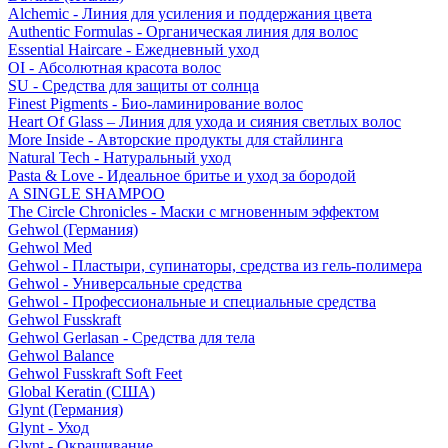
Alchemic - Линия для усиления и поддержания цвета
Authentic Formulas - Органическая линия для волос
Essential Haircare - Eжедневный уход
OI - Абсолютная красота волос
SU - Средства для защиты от солнца
Finest Pigments - Био-ламинирование волос
Heart Of Glass – Линия для ухода и сияния светлых волос
More Inside - Авторские продукты для стайлинга
Natural Tech - Натуральный уход
Pasta & Love - Идеальное бритье и уход за бородой
A SINGLE SHAMPOO
The Circle Chronicles - Маски с мгновенным эффектом
Gehwol (Германия)
Gehwol Med
Gehwol - Пластыри, супинаторы, средства из гель-полимера
Gehwol - Универсальные средства
Gehwol - Профессиональные и специальные средства
Gehwol Fusskraft
Gehwol Gerlasan - Средства для тела
Gehwol Balance
Gehwol Fusskraft Soft Feet
Global Keratin (США)
Glynt (Германия)
Glynt - Уход
Glynt - Окрашивание