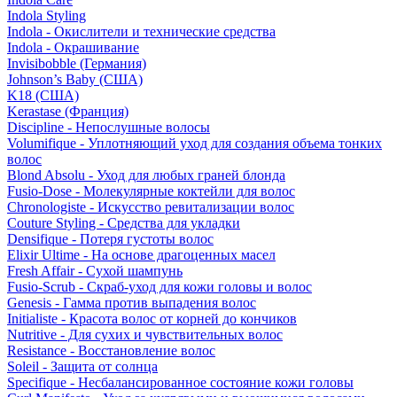
Indola Styling
Indola - Окислители и технические средства
Indola - Окрашивание
Invisibobble (Германия)
Johnson’s Baby (США)
K18 (США)
Kerastase (Франция)
Discipline - Непослушные волосы
Volumifique - Уплотняющий уход для создания объема тонких
волос
Blond Absolu - Уход для любых граней блонда
Fusio-Dose - Молекулярные коктейли для волос
Chronologiste - Искусство ревитализации волос
Couture Styling - Средства для укладки
Densifique - Потеря густоты волос
Elixir Ultime - На основе драгоценных масел
Fresh Affair - Сухой шампунь
Fusio-Scrub - Скраб-уход для кожи головы и волос
Genesis - Гамма против выпадения волос
Initialiste - Красота волос от корней до кончиков
Nutritive - Для сухих и чувствительных волос
Resistance - Восстановление волос
Soleil - Защита от солнца
Specifique - Несбалансированное состояние кожи головы