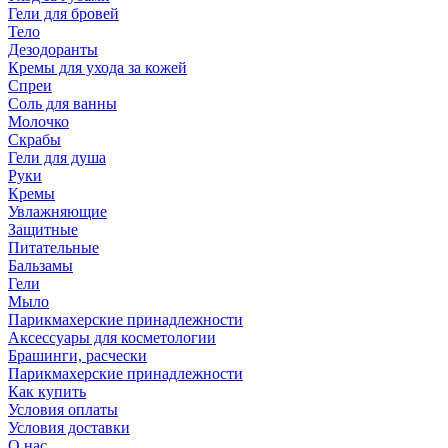
Гели для бровей
Тело
Дезодоранты
Кремы для ухода за кожей
Спреи
Соль для ванны
Молочко
Скрабы
Гели для душа
Руки
Кремы
Увлажняющие
Защитные
Питательные
Бальзамы
Гели
Мыло
Парикмахерские принадлежности
Аксессуары для косметологии
Брашинги, расчески
Парикмахерские принадлежности
Как купить
Условия оплаты
Условия доставки
О нас