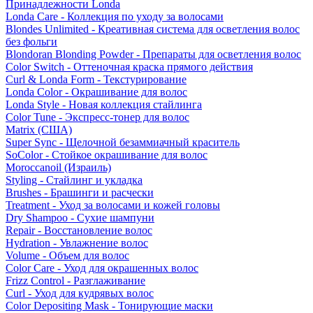
Принадлежности Londa
Londa Care - Коллекция по уходу за волосами
Blondes Unlimited - Креативная система для осветления волос
без фольги
Blondoran Blonding Powder - Препараты для осветления волос
Color Switch - Оттеночная краска прямого действия
Curl & Londa Form - Текстурирование
Londa Color - Окрашивание для волос
Londa Style - Новая коллекция стайлинга
Color Tune - Экспресс-тонер для волос
Matrix (США)
Super Sync - Щелочной безаммиачный краситель
SoColor - Стойкое окрашивание для волос
Moroccanoil (Израиль)
Styling - Стайлинг и укладка
Brushes - Брашинги и расчески
Treatment - Уход за волосами и кожей головы
Dry Shampoo - Сухие шампуни
Repair - Восстановление волос
Hydration - Увлажнение волос
Volume - Объем для волос
Color Care - Уход для окрашенных волос
Frizz Control - Разглаживание
Curl - Уход для кудрявых волос
Color Depositing Mask - Тонирующие маски