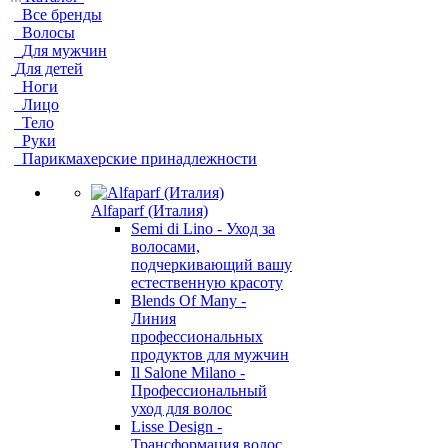
Все бренды
Волосы
Для мужчин
Для детей
Ноги
Лицо
Тело
Руки
Парикмахерские принадлежности
Alfaparf (Италия)
Semi di Lino - Уход за
волосами,
подчеркивающий вашу
естественную красоту
Blends Of Many -
Линия
профессиональных
продуктов для мужчин
Il Salone Milano -
Профессиональный
уход для волос
Lisse Design -
Трансформация волос