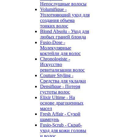
Непослушные волосы
Volumifique -
Уплотняющий уход для
создания объема
тонких волос
Blond Absolu - Уход для
любых граней блонда
Fusio-Dose -
Молекулярные
коктейли для волос
Chronologiste -
Искусство
ревитализации волос
Couture Styling -
Средства для укладки
Densifique - Потеря
густоты волос
Elixir Ultime - На
основе драгоценных
масел
Fresh Affair - Сухой
шампунь
Fusio-Scrub - Скраб-
уход для кожи головы
и волос