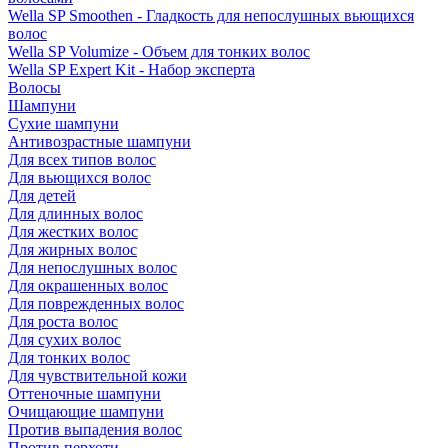
Wella SP Smoothen - Гладкость для непослушных вьющихся
волос
Wella SP Volumize - Объем для тонких волос
Wella SP Expert Kit - Набор эксперта
Волосы
Шампуни
Сухие шампуни
Антивозрастные шампуни
Для всех типов волос
Для вьющихся волос
Для детей
Для длинных волос
Для жестких волос
Для жирных волос
Для непослушных волос
Для окрашенных волос
Для поврежденных волос
Для роста волос
Для сухих волос
Для тонких волос
Для чувствительной кожи
Оттеночные шампуни
Очищающие шампуни
Против выпадения волос
Против перхоти