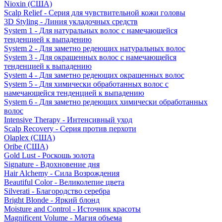
Nioxin (США)
Scalp Relief - Серия для чувствительной кожи головы
3D Styling - Линия укладочных средств
System 1 - Для натуральных волос с намечающейся
тенденцией к выпадению
System 2 - Для заметно редеющих натуральных волос
System 3 - Для окрашенных волос с намечающейся
тенденцией к выпадению
System 4 - Для заметно редеющих окрашенных волос
System 5 - Для химически обработанных волос с
намечающейся тенденцией к выпадению
System 6 - Для заметно редеющих химически обработанных
волос
Intensive Therapy - Интенсивный уход
Scalp Recovery - Серия против перхоти
Olaplex (США)
Oribe (США)
Gold Lust - Роскошь золота
Signature - Вдохновение дня
Hair Alchemy - Сила Возрождения
Beautiful Color - Великолепие цвета
Silverati - Благородство серебра
Bright Blonde - Яркий блонд
Moisture and Control - Источник красоты
Magnificent Volume - Магия объема