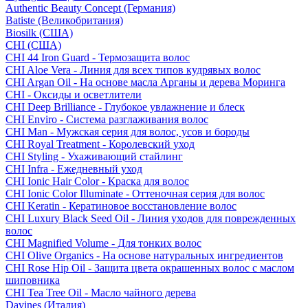
Authentic Beauty Concept (Германия)
Batiste (Великобритания)
Biosilk (США)
CHI (США)
CHI 44 Iron Guard - Термозащита волос
CHI Aloe Vera - Линия для всех типов кудрявых волос
CHI Argan Oil - На основе масла Арганы и дерева Моринга
CHI - Оксиды и осветлители
CHI Deep Brilliance - Глубокое увлажнение и блеск
CHI Enviro - Система разглаживания волос
CHI Man - Мужская серия для волос, усов и бороды
CHI Royal Treatment - Королевский уход
CHI Styling - Ухаживающий стайлинг
CHI Infra - Ежедневный уход
CHI Ionic Hair Color - Краска для волос
CHI Ionic Color Illuminate - Оттеночная серия для волос
CHI Keratin - Кератиновое восстановление волос
CHI Luxury Black Seed Oil - Линия уходов для поврежденных
волос
CHI Magnified Volume - Для тонких волос
CHI Olive Organics - На основе натуральных ингредиентов
CHI Rose Hip Oil - Защита цвета окрашенных волос с маслом
шиповника
CHI Tea Tree Oil - Масло чайного дерева
Davines (Италия)