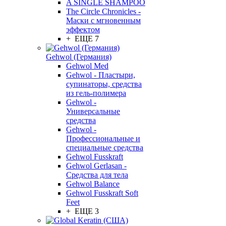
A SINGLE SHAMPOO
The Circle Chronicles -
Маски с мгновенным
эффектом
+ ЕЩЕ 7
Gehwol (Германия)
Gehwol Med
Gehwol - Пластыри,
супинаторы, средства
из гель-полимера
Gehwol -
Универсальные
средства
Gehwol -
Профессиональные и
специальные средства
Gehwol Fusskraft
Gehwol Gerlasan -
Средства для тела
Gehwol Balance
Gehwol Fusskraft Soft
Feet
+ ЕЩЕ 3