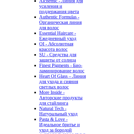
Alchemic - Линия для
усиления и
поддержания цвета
Authentic Formulas -
Органическая линия
для волос
Essential Haircare -
Eжедневный уход
OI - Абсолютная
красота волос
SU - Средства для
защиты от солнца
Finest Pigments - Био-
ламинирование волос
Heart Of Glass – Линия
для ухода и сияния
светлых волос
More Inside -
Авторские продукты
для стайлинга
Natural Tech -
Натуральный уход
Pasta & Love -
Идеальное бритье и
уход за бородой