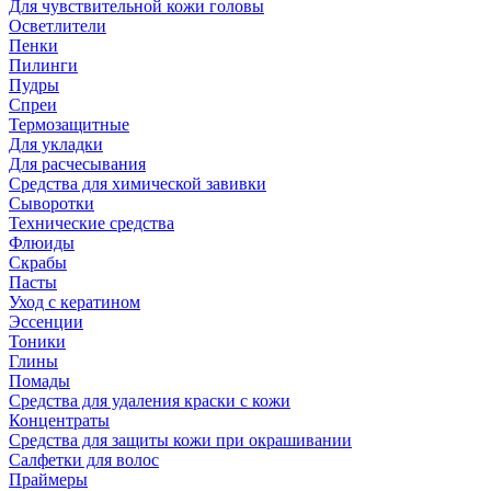
Для чувствительной кожи головы
Осветлители
Пенки
Пилинги
Пудры
Спреи
Термозащитные
Для укладки
Для расчесывания
Средства для химической завивки
Сыворотки
Технические средства
Флюиды
Скрабы
Пасты
Уход с кератином
Эссенции
Тоники
Глины
Помады
Средства для удаления краски с кожи
Концентраты
Средства для защиты кожи при окрашивании
Салфетки для волос
Праймеры