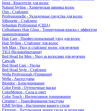
Igora - Красители для волос
Natural Styling - Химическая завивка волос
Osis - Стайлинг
Professionnelle - Укладочные средства для волос
Silhouette - Стайлинг
Sebastian Professional (США)
Cellophanes Hair Gloss - Тонирующая краска с эффектом
ламинирования
Hair Care - Профессиональный уход для волос
Hair Styling - Стайлинг для волос
Seb Man - Уход и стайлинг волос для мужчин
TIGI (Великобритания)
Bed Head for Men - Уход за волосами для мужчин
Catwalk
Bed Head Care - Уходы
Bed Head Style - Стайлинг
Wella Professionals (Германия)
Wella - Аксессуары
Blondor - Блондирование
Color Fresh - Оттеночные маски
ColorMotion - Сила и цвет
Color Touch - Интенсивное тонирование
Creatine+ - Трансформация текстуры
EIMI Styling - Настроение вашего стиля
Elements - Натуральная линия ухода за волосами