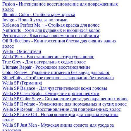
Fusion - Интенсивное восстановление для поврежденных
волос
Illumina Color - Стойкая крем-краска
Invigo - Новый уход за волосами
Koleston Perfect Me + - Стойкая краска для волос
Nutricurls - Уход для кудрявых и вьющихся волос
Performance - Классика современного стайлинга
Oil Reflections - Квинтэссенция блеска для сияния ваших
волос
Wella - Окислители
Wella°Plex - Восстановление структуры волос
True Grey - Для натуральных седых волос
Ultimate Repair - Роскошное восстановление
Color Renew - Удаление пигмента без вреда для волос
Shinefinity - Стойкое цветное глазирование без аммиака
Wella SP (Германия)
Wella SP Balance - Для чувствительной кожи головы
Wella SP Clear Scalp - Очищение против перхоти
Wella SP Color Save - Сохранение цвета для окрашенных волос
Wella SP Hydrate - Увлажнение для нормальных и сухих волос
Wella SP Repair - Восстановление для поврежденных волос
Wella SP Luxe Oil - Новая коллекция для защиты кератина
волос
Wella SP Just Men - Мужская линия средств для ухода за
волосами