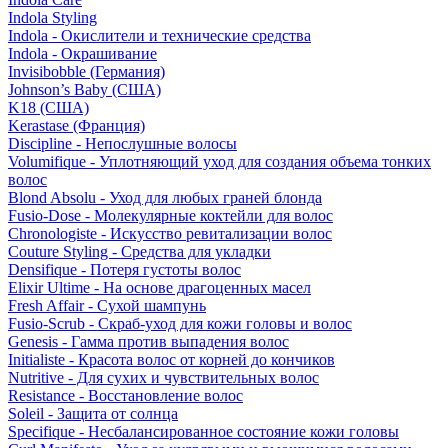
Indola Styling
Indola - Окислители и технические средства
Indola - Окрашивание
Invisibobble (Германия)
Johnson’s Baby (США)
K18 (США)
Kerastase (Франция)
Discipline - Непослушные волосы
Volumifique - Уплотняющий уход для создания объема тонких
волос
Blond Absolu - Уход для любых граней блонда
Fusio-Dose - Молекулярные коктейли для волос
Chronologiste - Искусство ревитализации волос
Couture Styling - Средства для укладки
Densifique - Потеря густоты волос
Elixir Ultime - На основе драгоценных масел
Fresh Affair - Сухой шампунь
Fusio-Scrub - Скраб-уход для кожи головы и волос
Genesis - Гамма против выпадения волос
Initialiste - Красота волос от корней до кончиков
Nutritive - Для сухих и чувствительных волос
Resistance - Восстановление волос
Soleil - Защита от солнца
Specifique - Несбалансированное состояние кожи головы