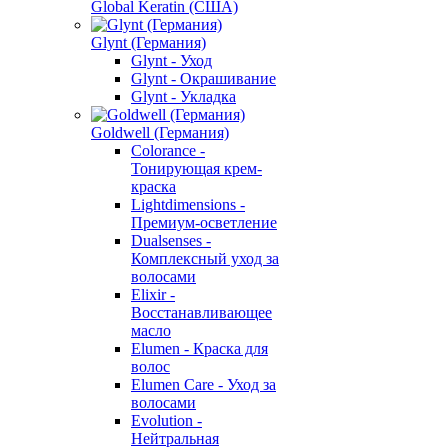
Global Keratin (США)
Glynt (Германия)
Glynt - Уход
Glynt - Окрашивание
Glynt - Укладка
Goldwell (Германия)
Colorance -
Тонирующая крем-
краска
Lightdimensions -
Премиум-осветление
Dualsenses -
Комплексный уход за
волосами
Elixir -
Восстанавливающее
масло
Elumen - Краска для
волос
Elumen Care - Уход за
волосами
Evolution -
Нейтральная