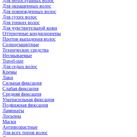
Для непослушных волос
Для окрашенных волос
Для поврежденных волос
Для сухих волос
Для тонких волос
Для чувствительной кожи
Оттеночные кондиционеры
Против выпадения волос
Солнцезащитные
Технические средства
Несмываемые
Travel-size
Для седых волос
Кремы
Лаки
Сильная фиксация
Слабая фиксация
Средняя фиксация
Ультрасильная фиксация
Подвижная фиксация
Ламинаты
Лосьоны
Маски
Антивозрастные
Для всех типов волос