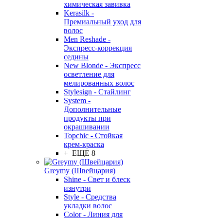
химическая завивка
Kerasilk -
Премиальный уход для
волос
Men Reshade -
Экспресс-коррекция
седины
New Blonde - Экспресс
осветление для
мелированных волос
Stylesign - Стайлинг
System -
Дополнительные
продукты при
окрашивании
Topchic - Стойкая
крем-краска
+ ЕЩЕ 8
Greymy (Швейцария)
Shine - Свет и блеск
изнутри
Style - Средства
укладки волос
Color - Линия для