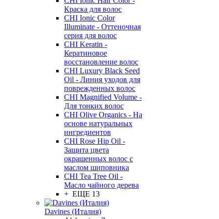
CHI Ionic Hair Color -
Краска для волос
CHI Ionic Color
Illuminate - Оттеночная
серия для волос
CHI Keratin -
Кератиновое
восстановление волос
CHI Luxury Black Seed
Oil - Линия уходов для
поврежденных волос
CHI Magnified Volume -
Для тонких волос
CHI Olive Organics - На
основе натуральных
ингредиентов
CHI Rose Hip Oil -
Защита цвета
окрашенных волос с
маслом шиповника
CHI Tea Tree Oil -
Масло чайного дерева
+ ЕЩЕ 13
Davines (Италия)