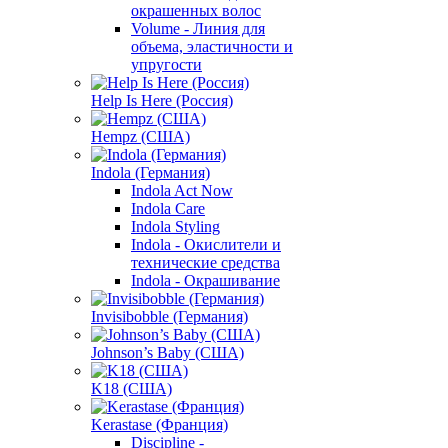
окрашенных волос
Volume - Линия для
объема, эластичности и
упругости
Help Is Here (Россия)
Hempz (США)
Indola (Германия)
Indola Act Now
Indola Care
Indola Styling
Indola - Окислители и
технические средства
Indola - Окрашивание
Invisibobble (Германия)
Johnson’s Baby (США)
K18 (США)
Kerastase (Франция)
Discipline -