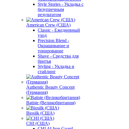
Style Stories - Укладка с
безупречным
результатом
American Crew (США)
Classic - Ежедневный
уход
Precision Blend -
Окрашивание и
тонирование
Shave - Средства для
бритья
Styling - Укладка и
стайлинг
Authentic Beauty Concept
(Германия)
Batiste (Великобритания)
Biosilk (США)
CHI (США)
CHI 44 Iron Guard -