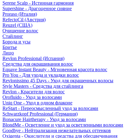
Serene Scalp - Истинная гармония
Supershine - Драгоценное сияние
Proraso (Италия)
RefectoCil (Австрия)
Reuzel (США)
Очищение волос
Стайлинг
Борода и усы
Бритье
Лицо
Revlon Professional (Испания)
Средства для окрашивания волос
Equave Instant Beauty - Мгновенная красота волос
Pro You - Для ухода и укладки волос
Revlonissimo 45 Days - Уход для окрашенных волосы
Style Masters - Средства для стайлинга
Revlon - Красители для волос
Orofluido - Уход за волосами
Uniq One - Уход в одном флаконе
ReStart - Переосмысленный уход за волосами
Schwarzkopf Professional (Германия)
Bonacure Hairtherapy - Уход за волосами
BlondMe - Осветление и уход за осветленными волосами
Goodbye - Нейтрализация нежелательных оттенков
Oxigenta - Окислители и средства для обесцвечивания