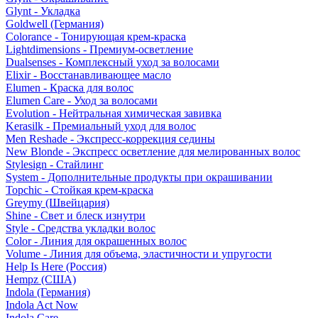
Glynt - Укладка
Goldwell (Германия)
Colorance - Тонирующая крем-краска
Lightdimensions - Премиум-осветление
Dualsenses - Комплексный уход за волосами
Elixir - Восстанавливающее масло
Elumen - Краска для волос
Elumen Care - Уход за волосами
Evolution - Нейтральная химическая завивка
Kerasilk - Премиальный уход для волос
Men Reshade - Экспресс-коррекция седины
New Blonde - Экспресс осветление для мелированных волос
Stylesign - Стайлинг
System - Дополнительные продукты при окрашивании
Topchic - Стойкая крем-краска
Greymy (Швейцария)
Shine - Свет и блеск изнутри
Style - Средства укладки волос
Color - Линия для окрашенных волос
Volume - Линия для объема, эластичности и упругости
Help Is Here (Россия)
Hempz (США)
Indola (Германия)
Indola Act Now
Indola Care