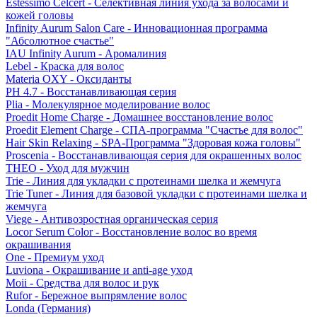
Estessimo Celcert - Селективная линия ухода за волосами и
кожей головы
Infinity Aurum Salon Care - Инновационная программа
"Абсолютное счастье"
IAU Infinity Aurum - Аромалиния
Lebel - Краска для волос
Materia OXY - Оксиданты
PH 4.7 - Восстанавливающая серия
Plia - Молекулярное моделирование волос
Proedit Home Charge - Домашнее восстановление волос
Proedit Element Charge - СПА-программа "Счастье для волос"
Hair Skin Relaxing - SPA-Программа "Здоровая кожа головы"
Proscenia - Восстанавливающая серия для окрашенных волос
THEO - Уход для мужчин
Trie - Линия для укладки с протеинами шелка и жемчуга
Trie Tuner - Линия для базовой укладки с протеинами шелка и
жемчуга
Viege - Антивозростная органическая серия
Locor Serum Color - Восстановление волос во время
окрашивания
One - Премиум уход
Luviona - Окрашивание и anti-age уход
Moii - Средства для волос и рук
Rufor - Бережное выпрямление волос
Londa (Германия)