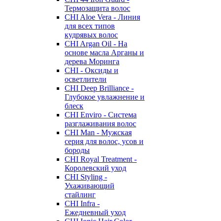
Термозащита волос
CHI Aloe Vera - Линия
для всех типов
кудрявых волос
CHI Argan Oil - На
основе масла Арганы и
дерева Моринга
CHI - Оксиды и
осветлители
CHI Deep Brilliance -
Глубокое увлажнение и
блеск
CHI Enviro - Система
разглаживания волос
CHI Man - Мужская
серия для волос, усов и
бороды
CHI Royal Treatment -
Королевский уход
CHI Styling -
Ухаживающий
стайлинг
CHI Infra -
Ежедневный уход