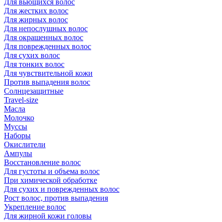
Для вьющихся волос
Для жестких волос
Для жирных волос
Для непослушных волос
Для окрашенных волос
Для поврежденных волос
Для сухих волос
Для тонких волос
Для чувствительной кожи
Против выпадения волос
Солнцезащитные
Travel-size
Масла
Молочко
Муссы
Наборы
Окислители
Ампулы
Восстановление волос
Для густоты и объема волос
При химической обработке
Для сухих и поврежденных волос
Рост волос, против выпадения
Укрепление волос
Для жирной кожи головы