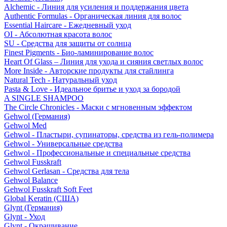
Alchemic - Линия для усиления и поддержания цвета
Authentic Formulas - Органическая линия для волос
Essential Haircare - Eжедневный уход
OI - Абсолютная красота волос
SU - Средства для защиты от солнца
Finest Pigments - Био-ламинирование волос
Heart Of Glass – Линия для ухода и сияния светлых волос
More Inside - Авторские продукты для стайлинга
Natural Tech - Натуральный уход
Pasta & Love - Идеальное бритье и уход за бородой
A SINGLE SHAMPOO
The Circle Chronicles - Маски с мгновенным эффектом
Gehwol (Германия)
Gehwol Med
Gehwol - Пластыри, супинаторы, средства из гель-полимера
Gehwol - Универсальные средства
Gehwol - Профессиональные и специальные средства
Gehwol Fusskraft
Gehwol Gerlasan - Средства для тела
Gehwol Balance
Gehwol Fusskraft Soft Feet
Global Keratin (США)
Glynt (Германия)
Glynt - Уход
Glynt - Окрашивание