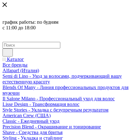
график работы:
по будням
с 11:00 до 18:00
Каталог
Все бренды
Alfaparf (Италия)
Semi di Lino - Уход за волосами, подчеркивающий вашу
естественную красоту
Blends Of Many - Линия профессиональных продуктов для
мужчин
Il Salone Milano - Профессиональный уход для волос
Lisse Design - Трансформация волос
Style Stories - Укладка с безупречным результатом
American Crew (США)
Classic - Ежедневный уход
Precision Blend - Окрашивание и тонирование
Shave - Средства для бритья
Styling - Укладка и стайлинг