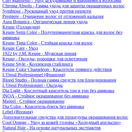
Curl Manifesto - Уход за кудрявыми и вьющимися волосами
Chroma Absolu - Гамма ухода для защиты окрашенных волос
Symbiose - Роскошный уход против перхоти
Premiere - Очищение волос от отложений кальция
Aura Botanica - Органическая линия ухода
Keune (Голландия)
Keune Semi Color - Полуперманентная краска для волос без
аммиака
Keune Tinta Color - Стойкая краска для волос
Keune Care - Уход
1922 by J.M. Keune - Мужская линия
Keune - Оксиды, порошки для осветления
Keune Style - Коллекция стайлинга
Keune Color Chameleon - Красители прямого действия
L'Oreal Professionnel (Франция)
Blond Studio - Полная гамма средств для блондирования
L'Oreal Professionnel - Оксиды
Dia Light - Кислотный краситель тон в тон без аммиака
INOA - Стойкое окрашивание без аммиака
Majirel - Стойкое окрашивание
Dia Color - Краситель-блеск без аммиака
Lebel (Япония)
Дополнительные средства для процедуры окрашивания волос
Cool Orange - Уход за кожей головы «Холодный апельсин»
Natural Hair - На основе натуральных экстрактов