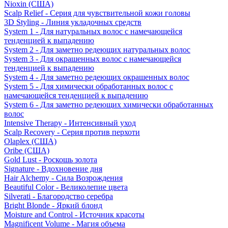
Nioxin (США)
Scalp Relief - Серия для чувствительной кожи головы
3D Styling - Линия укладочных средств
System 1 - Для натуральных волос с намечающейся
тенденцией к выпадению
System 2 - Для заметно редеющих натуральных волос
System 3 - Для окрашенных волос с намечающейся
тенденцией к выпадению
System 4 - Для заметно редеющих окрашенных волос
System 5 - Для химически обработанных волос с
намечающейся тенденцией к выпадению
System 6 - Для заметно редеющих химически обработанных
волос
Intensive Therapy - Интенсивный уход
Scalp Recovery - Серия против перхоти
Olaplex (США)
Oribe (США)
Gold Lust - Роскошь золота
Signature - Вдохновение дня
Hair Alchemy - Сила Возрождения
Beautiful Color - Великолепие цвета
Silverati - Благородство серебра
Bright Blonde - Яркий блонд
Moisture and Control - Источник красоты
Magnificent Volume - Магия объема