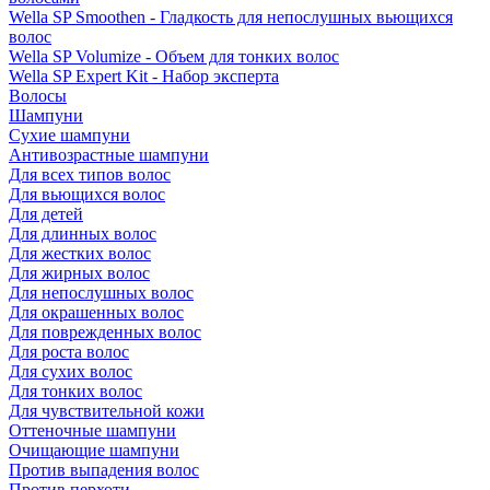
Wella SP Smoothen - Гладкость для непослушных вьющихся
волос
Wella SP Volumize - Объем для тонких волос
Wella SP Expert Kit - Набор эксперта
Волосы
Шампуни
Сухие шампуни
Антивозрастные шампуни
Для всех типов волос
Для вьющихся волос
Для детей
Для длинных волос
Для жестких волос
Для жирных волос
Для непослушных волос
Для окрашенных волос
Для поврежденных волос
Для роста волос
Для сухих волос
Для тонких волос
Для чувствительной кожи
Оттеночные шампуни
Очищающие шампуни
Против выпадения волос
Против перхоти