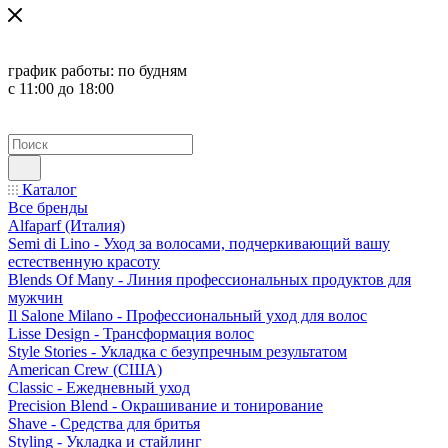
график работы:
по будням
с 11:00 до 18:00
Каталог
Все бренды
Alfaparf (Италия)
Semi di Lino - Уход за волосами, подчеркивающий вашу
естественную красоту
Blends Of Many - Линия профессиональных продуктов для
мужчин
Il Salone Milano - Профессиональный уход для волос
Lisse Design - Трансформация волос
Style Stories - Укладка с безупречным результатом
American Crew (США)
Classic - Ежедневный уход
Precision Blend - Окрашивание и тонирование
Shave - Средства для бритья
Styling - Укладка и стайлинг