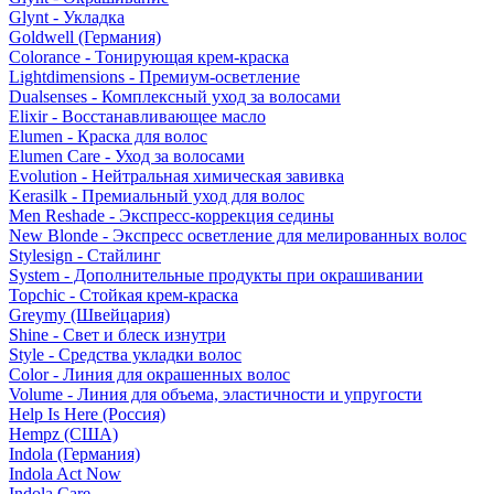
Glynt - Укладка
Goldwell (Германия)
Colorance - Тонирующая крем-краска
Lightdimensions - Премиум-осветление
Dualsenses - Комплексный уход за волосами
Elixir - Восстанавливающее масло
Elumen - Краска для волос
Elumen Care - Уход за волосами
Evolution - Нейтральная химическая завивка
Kerasilk - Премиальный уход для волос
Men Reshade - Экспресс-коррекция седины
New Blonde - Экспресс осветление для мелированных волос
Stylesign - Стайлинг
System - Дополнительные продукты при окрашивании
Topchic - Стойкая крем-краска
Greymy (Швейцария)
Shine - Свет и блеск изнутри
Style - Средства укладки волос
Color - Линия для окрашенных волос
Volume - Линия для объема, эластичности и упругости
Help Is Here (Россия)
Hempz (США)
Indola (Германия)
Indola Act Now
Indola Care