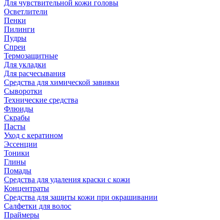
Для чувствительной кожи головы
Осветлители
Пенки
Пилинги
Пудры
Спреи
Термозащитные
Для укладки
Для расчесывания
Средства для химической завивки
Сыворотки
Технические средства
Флюиды
Скрабы
Пасты
Уход с кератином
Эссенции
Тоники
Глины
Помады
Средства для удаления краски с кожи
Концентраты
Средства для защиты кожи при окрашивании
Салфетки для волос
Праймеры