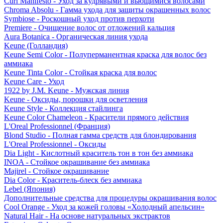
Curl Manifesto - Уход за кудрявыми и вьющимися волосами
Chroma Absolu - Гамма ухода для защиты окрашенных волос
Symbiose - Роскошный уход против перхоти
Premiere - Очищение волос от отложений кальция
Aura Botanica - Органическая линия ухода
Keune (Голландия)
Keune Semi Color - Полуперманентная краска для волос без
аммиака
Keune Tinta Color - Стойкая краска для волос
Keune Care - Уход
1922 by J.M. Keune - Мужская линия
Keune - Оксиды, порошки для осветления
Keune Style - Коллекция стайлинга
Keune Color Chameleon - Красители прямого действия
L'Oreal Professionnel (Франция)
Blond Studio - Полная гамма средств для блондирования
L'Oreal Professionnel - Оксиды
Dia Light - Кислотный краситель тон в тон без аммиака
INOA - Стойкое окрашивание без аммиака
Majirel - Стойкое окрашивание
Dia Color - Краситель-блеск без аммиака
Lebel (Япония)
Дополнительные средства для процедуры окрашивания волос
Cool Orange - Уход за кожей головы «Холодный апельсин»
Natural Hair - На основе натуральных экстрактов