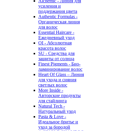
Alchemic - Линия для
усиления и
поддержания цвета
Authentic Formulas -
Органическая линия
для волос
Essential Haircare -
Eжедневный уход
OI - Абсолютная
красота волос
SU - Средства для
защиты от солнца
Finest Pigments - Био-
ламинирование волос
Heart Of Glass – Линия
для ухода и сияния
светлых волос
More Inside -
Авторские продукты
для стайлинга
Natural Tech -
Натуральный уход
Pasta & Love -
Идеальное бритье и
уход за бородой