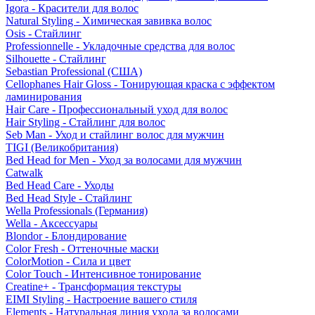
Igora - Красители для волос
Natural Styling - Химическая завивка волос
Osis - Стайлинг
Professionnelle - Укладочные средства для волос
Silhouette - Стайлинг
Sebastian Professional (США)
Cellophanes Hair Gloss - Тонирующая краска с эффектом
ламинирования
Hair Care - Профессиональный уход для волос
Hair Styling - Стайлинг для волос
Seb Man - Уход и стайлинг волос для мужчин
TIGI (Великобритания)
Bed Head for Men - Уход за волосами для мужчин
Catwalk
Bed Head Care - Уходы
Bed Head Style - Стайлинг
Wella Professionals (Германия)
Wella - Аксессуары
Blondor - Блондирование
Color Fresh - Оттеночные маски
ColorMotion - Сила и цвет
Color Touch - Интенсивное тонирование
Creatine+ - Трансформация текстуры
EIMI Styling - Настроение вашего стиля
Elements - Натуральная линия ухода за волосами