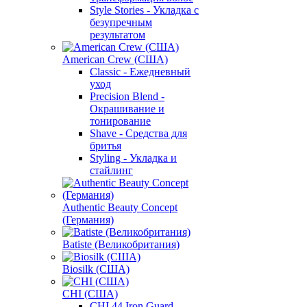
Style Stories - Укладка с
безупречным
результатом
American Crew (США)
Classic - Ежедневный
уход
Precision Blend -
Окрашивание и
тонирование
Shave - Средства для
бритья
Styling - Укладка и
стайлинг
Authentic Beauty Concept
(Германия)
Batiste (Великобритания)
Biosilk (США)
CHI (США)
CHI 44 Iron Guard -