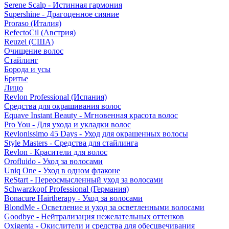
Serene Scalp - Истинная гармония
Supershine - Драгоценное сияние
Proraso (Италия)
RefectoCil (Австрия)
Reuzel (США)
Очищение волос
Стайлинг
Борода и усы
Бритье
Лицо
Revlon Professional (Испания)
Средства для окрашивания волос
Equave Instant Beauty - Мгновенная красота волос
Pro You - Для ухода и укладки волос
Revlonissimo 45 Days - Уход для окрашенных волосы
Style Masters - Средства для стайлинга
Revlon - Красители для волос
Orofluido - Уход за волосами
Uniq One - Уход в одном флаконе
ReStart - Переосмысленный уход за волосами
Schwarzkopf Professional (Германия)
Bonacure Hairtherapy - Уход за волосами
BlondMe - Осветление и уход за осветленными волосами
Goodbye - Нейтрализация нежелательных оттенков
Oxigenta - Окислители и средства для обесцвечивания