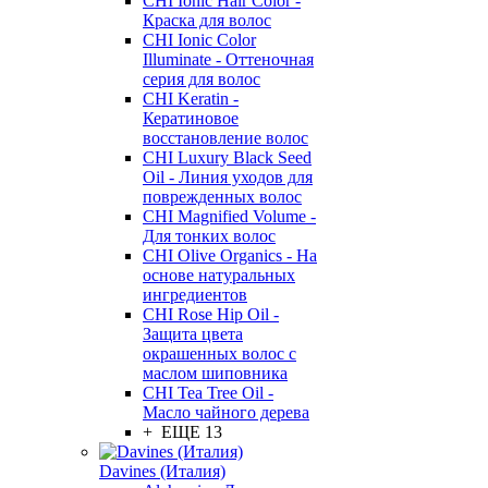
CHI Ionic Hair Color -
Краска для волос
CHI Ionic Color
Illuminate - Оттеночная
серия для волос
CHI Keratin -
Кератиновое
восстановление волос
CHI Luxury Black Seed
Oil - Линия уходов для
поврежденных волос
CHI Magnified Volume -
Для тонких волос
CHI Olive Organics - На
основе натуральных
ингредиентов
CHI Rose Hip Oil -
Защита цвета
окрашенных волос с
маслом шиповника
CHI Tea Tree Oil -
Масло чайного дерева
+ ЕЩЕ 13
Davines (Италия)