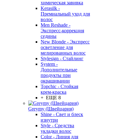
химическая завивка
Kerasilk -
Премиальный уход для
волос
Men Reshade -
Экспресс-коррекция
седины
New Blonde - Экспресс
осветление для
мелированных волос
Stylesign - Стайлинг
System -
Дополнительные
продукты при
окрашивании
Topchic - Стойкая
крем-краска
+ ЕЩЕ 8
Greymy (Швейцария)
Shine - Свет и блеск
изнутри
Style - Средства
укладки волос
Color - Линия для