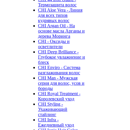
Термозащита волос
CHI Aloe Vera - Линия
для всех типов
кудрявых волос
CHI Argan Oil - На
основе масла Арганы и
дерева Моринга
CHI - Оксиды и
осветлители
CHI Deep Brilliance -
Глубокое увлажнение и
блеск
CHI Enviro - Система
разглаживания волос
CHI Man - Мужская
серия для волос, усов и
бороды
CHI Royal Treatment -
Королевский уход
CHI Styling -
Ухаживающий
стайлинг
CHI Infra -
Ежедневный уход