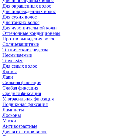
Для непослушных волос
Для окрашенных волос
Для поврежденных волос
Для сухих волос
Для тонких волос
Для чувствительной кожи
Оттеночные кондиционеры
Против выпадения волос
Солнцезащитные
Технические средства
Несмываемые
Travel-size
Для седых волос
Кремы
Лаки
Сильная фиксация
Слабая фиксация
Средняя фиксация
Ультрасильная фиксация
Подвижная фиксация
Ламинаты
Лосьоны
Маски
Антивозрастные
Для всех типов волос