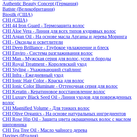
Authentic Beauty Concept (Германия)
Batiste (Великобритания)
Biosilk (США)
CHI (США)
CHI 44 Iron Guard - Термозащита волос
CHI Aloe Vera - Линия для всех типов кудрявых волос
CHI Argan Oil - На основе масла Арганы и дерева Моринга
CHI - Оксиды и осветлители
CHI Deep Brilliance - Глубокое увлажнение и блеск
CHI Enviro - Система разглаживания волос
CHI Man - Мужская серия для волос, усов и бороды
CHI Royal Treatment - Королевский уход
CHI Styling - Ухаживающий стайлинг
CHI Infra - Ежедневный уход
CHI Ionic Hair Color - Краска для волос
CHI Ionic Color Illuminate - Оттеночная серия для волос
CHI Keratin - Кератиновое восстановление волос
CHI Luxury Black Seed Oil - Линия уходов для поврежденных
волос
CHI Magnified Volume - Для тонких волос
CHI Olive Organics - На основе натуральных ингредиентов
CHI Rose Hip Oil - Защита цвета окрашенных волос с маслом
шиповника
CHI Tea Tree Oil - Масло чайного дерева
Davines (Италия)