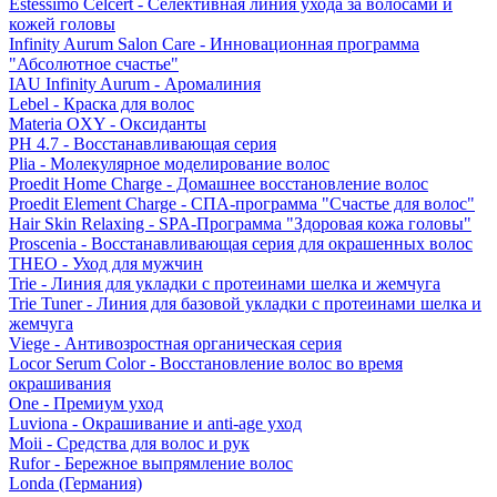
Estessimo Celcert - Селективная линия ухода за волосами и
кожей головы
Infinity Aurum Salon Care - Инновационная программа
"Абсолютное счастье"
IAU Infinity Aurum - Аромалиния
Lebel - Краска для волос
Materia OXY - Оксиданты
PH 4.7 - Восстанавливающая серия
Plia - Молекулярное моделирование волос
Proedit Home Charge - Домашнее восстановление волос
Proedit Element Charge - СПА-программа "Счастье для волос"
Hair Skin Relaxing - SPA-Программа "Здоровая кожа головы"
Proscenia - Восстанавливающая серия для окрашенных волос
THEO - Уход для мужчин
Trie - Линия для укладки с протеинами шелка и жемчуга
Trie Tuner - Линия для базовой укладки с протеинами шелка и
жемчуга
Viege - Антивозростная органическая серия
Locor Serum Color - Восстановление волос во время
окрашивания
One - Премиум уход
Luviona - Окрашивание и anti-age уход
Moii - Средства для волос и рук
Rufor - Бережное выпрямление волос
Londa (Германия)