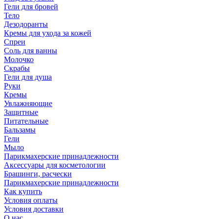
Гели для бровей
Тело
Дезодоранты
Кремы для ухода за кожей
Спреи
Соль для ванны
Молочко
Скрабы
Гели для душа
Руки
Кремы
Увлажняющие
Защитные
Питательные
Бальзамы
Гели
Мыло
Парикмахерские принадлежности
Аксессуары для косметологии
Брашинги, расчески
Парикмахерские принадлежности
Как купить
Условия оплаты
Условия доставки
О нас