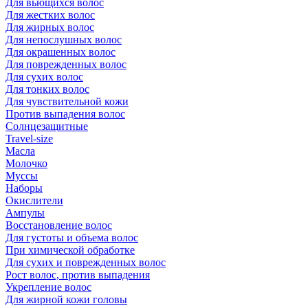
Для вьющихся волос
Для жестких волос
Для жирных волос
Для непослушных волос
Для окрашенных волос
Для поврежденных волос
Для сухих волос
Для тонких волос
Для чувствительной кожи
Против выпадения волос
Солнцезащитные
Travel-size
Масла
Молочко
Муссы
Наборы
Окислители
Ампулы
Восстановление волос
Для густоты и объема волос
При химической обработке
Для сухих и поврежденных волос
Рост волос, против выпадения
Укрепление волос
Для жирной кожи головы