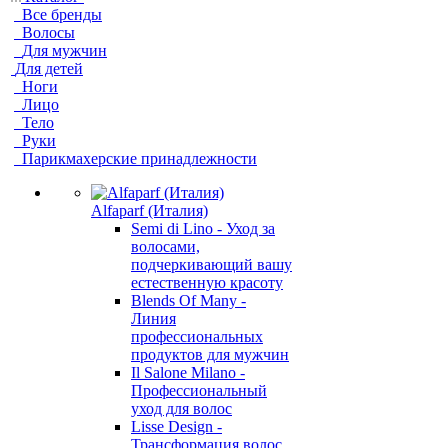
Все бренды
Волосы
Для мужчин
Для детей
Ноги
Лицо
Тело
Руки
Парикмахерские принадлежности
Alfaparf (Италия)
Semi di Lino - Уход за
волосами,
подчеркивающий вашу
естественную красоту
Blends Of Many -
Линия
профессиональных
продуктов для мужчин
Il Salone Milano -
Профессиональный
уход для волос
Lisse Design -
Трансформация волос