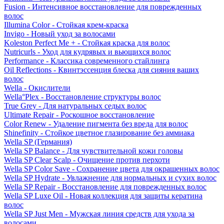
Fusion - Интенсивное восстановление для поврежденных
волос
Illumina Color - Стойкая крем-краска
Invigo - Новый уход за волосами
Koleston Perfect Me + - Стойкая краска для волос
Nutricurls - Уход для кудрявых и вьющихся волос
Performance - Классика современного стайлинга
Oil Reflections - Квинтэссенция блеска для сияния ваших
волос
Wella - Окислители
Wella°Plex - Восстановление структуры волос
True Grey - Для натуральных седых волос
Ultimate Repair - Роскошное восстановление
Color Renew - Удаление пигмента без вреда для волос
Shinefinity - Стойкое цветное глазирование без аммиака
Wella SP (Германия)
Wella SP Balance - Для чувствительной кожи головы
Wella SP Clear Scalp - Очищение против перхоти
Wella SP Color Save - Сохранение цвета для окрашенных волос
Wella SP Hydrate - Увлажнение для нормальных и сухих волос
Wella SP Repair - Восстановление для поврежденных волос
Wella SP Luxe Oil - Новая коллекция для защиты кератина
волос
Wella SP Just Men - Мужская линия средств для ухода за
волосами