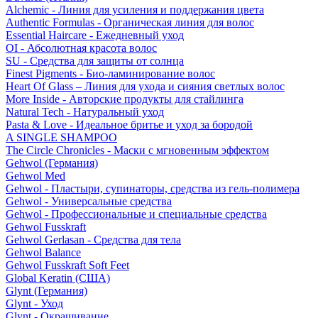
Alchemic - Линия для усиления и поддержания цвета
Authentic Formulas - Органическая линия для волос
Essential Haircare - Eжедневный уход
OI - Абсолютная красота волос
SU - Средства для защиты от солнца
Finest Pigments - Био-ламинирование волос
Heart Of Glass – Линия для ухода и сияния светлых волос
More Inside - Авторские продукты для стайлинга
Natural Tech - Натуральный уход
Pasta & Love - Идеальное бритье и уход за бородой
A SINGLE SHAMPOO
The Circle Chronicles - Маски с мгновенным эффектом
Gehwol (Германия)
Gehwol Med
Gehwol - Пластыри, супинаторы, средства из гель-полимера
Gehwol - Универсальные средства
Gehwol - Профессиональные и специальные средства
Gehwol Fusskraft
Gehwol Gerlasan - Средства для тела
Gehwol Balance
Gehwol Fusskraft Soft Feet
Global Keratin (США)
Glynt (Германия)
Glynt - Уход
Glynt - Окрашивание