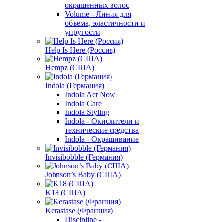
окрашенных волос
Volume - Линия для
объема, эластичности и
упругости
Help Is Here (Россия)
Hempz (США)
Indola (Германия)
Indola Act Now
Indola Care
Indola Styling
Indola - Окислители и
технические средства
Indola - Окрашивание
Invisibobble (Германия)
Johnson’s Baby (США)
K18 (США)
Kerastase (Франция)
Discipline -