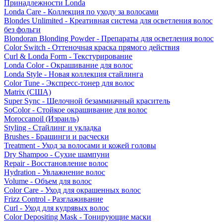
Принадлежности Londa
Londa Care - Коллекция по уходу за волосами
Blondes Unlimited - Креативная система для осветления волос
без фольги
Blondoran Blonding Powder - Препараты для осветления волос
Color Switch - Оттеночная краска прямого действия
Curl & Londa Form - Текстурирование
Londa Color - Окрашивание для волос
Londa Style - Новая коллекция стайлинга
Color Tune - Экспресс-тонер для волос
Matrix (США)
Super Sync - Щелочной безаммиачный краситель
SoColor - Стойкое окрашивание для волос
Moroccanoil (Израиль)
Styling - Стайлинг и укладка
Brushes - Брашинги и расчески
Treatment - Уход за волосами и кожей головы
Dry Shampoo - Сухие шампуни
Repair - Восстановление волос
Hydration - Увлажнение волос
Volume - Объем для волос
Color Care - Уход для окрашенных волос
Frizz Control - Разглаживание
Curl - Уход для кудрявых волос
Color Depositing Mask - Тонирующие маски