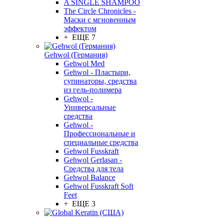
A SINGLE SHAMPOO
The Circle Chronicles -
Маски с мгновенным
эффектом
+ ЕЩЕ 7
Gehwol (Германия)
Gehwol Med
Gehwol - Пластыри,
супинаторы, средства
из гель-полимера
Gehwol -
Универсальные
средства
Gehwol -
Профессиональные и
специальные средства
Gehwol Fusskraft
Gehwol Gerlasan -
Средства для тела
Gehwol Balance
Gehwol Fusskraft Soft
Feet
+ ЕЩЕ 3