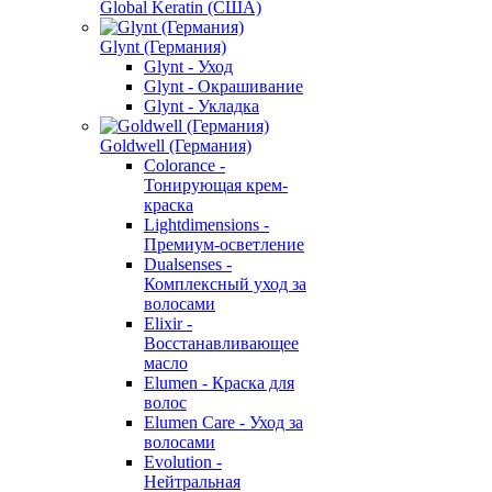
Global Keratin (США)
Glynt (Германия)
Glynt - Уход
Glynt - Окрашивание
Glynt - Укладка
Goldwell (Германия)
Colorance -
Тонирующая крем-
краска
Lightdimensions -
Премиум-осветление
Dualsenses -
Комплексный уход за
волосами
Elixir -
Восстанавливающее
масло
Elumen - Краска для
волос
Elumen Care - Уход за
волосами
Evolution -
Нейтральная