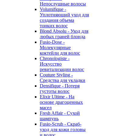
Непослушные волосы
Volumifique -
Уплотняющий уход для
создания объема
тонких волос
Blond Absolu - Уход для
любых граней блонда
Fusio-Dose -
Молекулярные
коктейли для волос
Chronologiste -
Искусство
ревитализации волос
Couture Styling -
Средства для укладки
Densifique - Потеря
густоты волос
Elixir Ultime - На
основе драгоценных
масел
Fresh Affair - Сухой
шампунь
Fusio-Scrub - Скраб-
уход для кожи головы
и волос