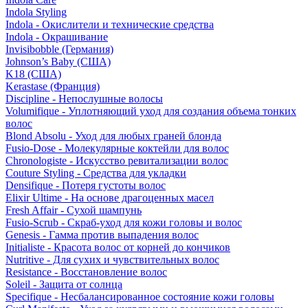
Indola Styling
Indola - Окислители и технические средства
Indola - Окрашивание
Invisibobble (Германия)
Johnson’s Baby (США)
K18 (США)
Kerastase (Франция)
Discipline - Непослушные волосы
Volumifique - Уплотняющий уход для создания объема тонких
волос
Blond Absolu - Уход для любых граней блонда
Fusio-Dose - Молекулярные коктейли для волос
Chronologiste - Искусство ревитализации волос
Couture Styling - Средства для укладки
Densifique - Потеря густоты волос
Elixir Ultime - На основе драгоценных масел
Fresh Affair - Сухой шампунь
Fusio-Scrub - Скраб-уход для кожи головы и волос
Genesis - Гамма против выпадения волос
Initialiste - Красота волос от корней до кончиков
Nutritive - Для сухих и чувствительных волос
Resistance - Восстановление волос
Soleil - Защита от солнца
Specifique - Несбалансированное состояние кожи головы