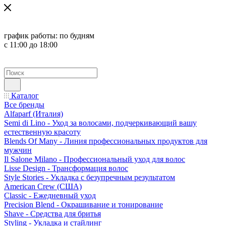
график работы:
по будням
с 11:00 до 18:00
Каталог
Все бренды
Alfaparf (Италия)
Semi di Lino - Уход за волосами, подчеркивающий вашу
естественную красоту
Blends Of Many - Линия профессиональных продуктов для
мужчин
Il Salone Milano - Профессиональный уход для волос
Lisse Design - Трансформация волос
Style Stories - Укладка с безупречным результатом
American Crew (США)
Classic - Ежедневный уход
Precision Blend - Окрашивание и тонирование
Shave - Средства для бритья
Styling - Укладка и стайлинг