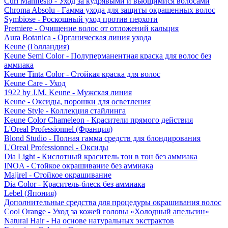
Curl Manifesto - Уход за кудрявыми и вьющимися волосами
Chroma Absolu - Гамма ухода для защиты окрашенных волос
Symbiose - Роскошный уход против перхоти
Premiere - Очищение волос от отложений кальция
Aura Botanica - Органическая линия ухода
Keune (Голландия)
Keune Semi Color - Полуперманентная краска для волос без
аммиака
Keune Tinta Color - Стойкая краска для волос
Keune Care - Уход
1922 by J.M. Keune - Мужская линия
Keune - Оксиды, порошки для осветления
Keune Style - Коллекция стайлинга
Keune Color Chameleon - Красители прямого действия
L'Oreal Professionnel (Франция)
Blond Studio - Полная гамма средств для блондирования
L'Oreal Professionnel - Оксиды
Dia Light - Кислотный краситель тон в тон без аммиака
INOA - Стойкое окрашивание без аммиака
Majirel - Стойкое окрашивание
Dia Color - Краситель-блеск без аммиака
Lebel (Япония)
Дополнительные средства для процедуры окрашивания волос
Cool Orange - Уход за кожей головы «Холодный апельсин»
Natural Hair - На основе натуральных экстрактов