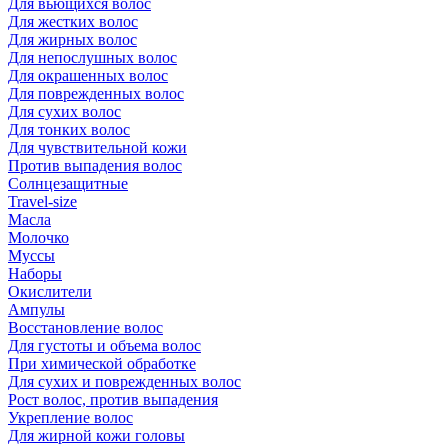
Для вьющихся волос
Для жестких волос
Для жирных волос
Для непослушных волос
Для окрашенных волос
Для поврежденных волос
Для сухих волос
Для тонких волос
Для чувствительной кожи
Против выпадения волос
Солнцезащитные
Travel-size
Масла
Молочко
Муссы
Наборы
Окислители
Ампулы
Восстановление волос
Для густоты и объема волос
При химической обработке
Для сухих и поврежденных волос
Рост волос, против выпадения
Укрепление волос
Для жирной кожи головы