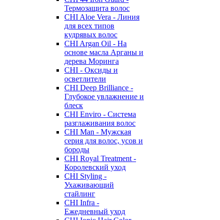
Термозащита волос
CHI Aloe Vera - Линия
для всех типов
кудрявых волос
CHI Argan Oil - На
основе масла Арганы и
дерева Моринга
CHI - Оксиды и
осветлители
CHI Deep Brilliance -
Глубокое увлажнение и
блеск
CHI Enviro - Система
разглаживания волос
CHI Man - Мужская
серия для волос, усов и
бороды
CHI Royal Treatment -
Королевский уход
CHI Styling -
Ухаживающий
стайлинг
CHI Infra -
Ежедневный уход