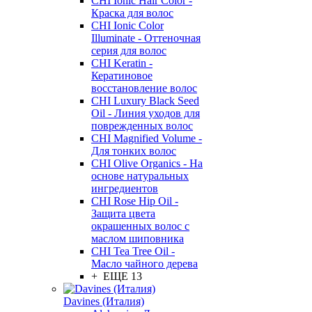
CHI Ionic Hair Color -
Краска для волос
CHI Ionic Color
Illuminate - Оттеночная
серия для волос
CHI Keratin -
Кератиновое
восстановление волос
CHI Luxury Black Seed
Oil - Линия уходов для
поврежденных волос
CHI Magnified Volume -
Для тонких волос
CHI Olive Organics - На
основе натуральных
ингредиентов
CHI Rose Hip Oil -
Защита цвета
окрашенных волос с
маслом шиповника
CHI Tea Tree Oil -
Масло чайного дерева
+ ЕЩЕ 13
Davines (Италия)