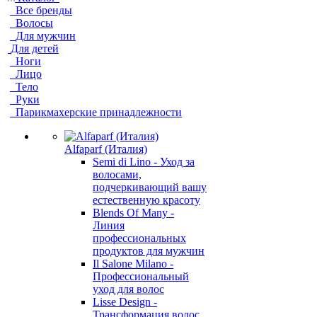
Все бренды
Волосы
Для мужчин
Для детей
Ноги
Лицо
Тело
Руки
Парикмахерские принадлежности
Alfaparf (Италия)
Semi di Lino - Уход за
волосами,
подчеркивающий вашу
естественную красоту
Blends Of Many -
Линия
профессиональных
продуктов для мужчин
Il Salone Milano -
Профессиональный
уход для волос
Lisse Design -
Трансформация волос