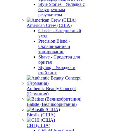
Style Stories - Укладка с
безупречным
результатом
American Crew (США)
Classic - Ежедневный
уход
Precision Blend -
Окрашивание и
тонирование
Shave - Средства для
бритья
Styling - Укладка и
стайлинг
Authentic Beauty Concept
(Германия)
Batiste (Великобритания)
Biosilk (США)
CHI (США)
CHI 44 Iron Guard -