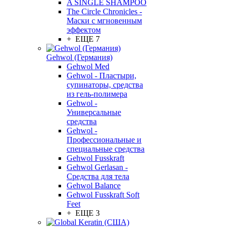
A SINGLE SHAMPOO
The Circle Chronicles -
Маски с мгновенным
эффектом
+ ЕЩЕ 7
Gehwol (Германия)
Gehwol Med
Gehwol - Пластыри,
супинаторы, средства
из гель-полимера
Gehwol -
Универсальные
средства
Gehwol -
Профессиональные и
специальные средства
Gehwol Fusskraft
Gehwol Gerlasan -
Средства для тела
Gehwol Balance
Gehwol Fusskraft Soft
Feet
+ ЕЩЕ 3