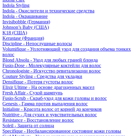
Indola Styling
Indola - Окислители и технические средства
Indola - Окрашивание
Invisibobble (Германия)
Johnson’s Baby (США)
K18 (США)
Kerastase (Франция)
Discipline - Непослушные волосы
Volumifique - Уплотняющий уход для создания объема тонких
волос
Blond Absolu - Уход для любых граней блонда
Fusio-Dose - Молекулярные коктейли для волос
Chronologiste - Искусство ревитализации волос
Couture Styling - Средства для укладки
Densifique - Потеря густоты волос
Elixir Ultime - На основе драгоценных масел
Fresh Affair - Сухой шампунь
Fusio-Scrub - Скраб-уход для кожи головы и волос
Genesis - Гамма против выпадения волос
Initialiste - Красота волос от корней до кончиков
Nutritive - Для сухих и чувствительных волос
Resistance - Восстановление волос
Soleil - Защита от солнца
Specifique - Несбалансированное состояние кожи головы