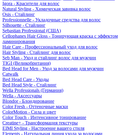
Igora - Красители для волос
Natural Styling - Химическая завивка волос
Osis - Стайлинг
Professionnelle - Укладочные средства для волос
Silhouette - Стайлинг
Sebastian Professional (США)
Cellophanes Hair Gloss - Тонирующая краска с эффектом
ламинирования
Hair Care - Профессиональный уход для волос
Hair Styling - Стайлинг для волос
Seb Man - Уход и стайлинг волос для мужчин
TIGI (Великобритания)
Bed Head for Men - Уход за волосами для мужчин
Catwalk
Bed Head Care - Уходы
Bed Head Style - Стайлинг
Wella Professionals (Германия)
Wella - Аксессуары
Blondor - Блондирование
Color Fresh - Оттеночные маски
ColorMotion - Сила и цвет
Color Touch - Интенсивное тонирование
Creatine+ - Трансформация текстуры
EIMI Styling - Настроение вашего стиля
Elements - Натуральная линия ухода за волосами