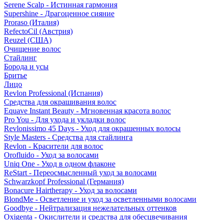
Serene Scalp - Истинная гармония
Supershine - Драгоценное сияние
Proraso (Италия)
RefectoCil (Австрия)
Reuzel (США)
Очищение волос
Стайлинг
Борода и усы
Бритье
Лицо
Revlon Professional (Испания)
Средства для окрашивания волос
Equave Instant Beauty - Мгновенная красота волос
Pro You - Для ухода и укладки волос
Revlonissimo 45 Days - Уход для окрашенных волосы
Style Masters - Средства для стайлинга
Revlon - Красители для волос
Orofluido - Уход за волосами
Uniq One - Уход в одном флаконе
ReStart - Переосмысленный уход за волосами
Schwarzkopf Professional (Германия)
Bonacure Hairtherapy - Уход за волосами
BlondMe - Осветление и уход за осветленными волосами
Goodbye - Нейтрализация нежелательных оттенков
Oxigenta - Окислители и средства для обесцвечивания