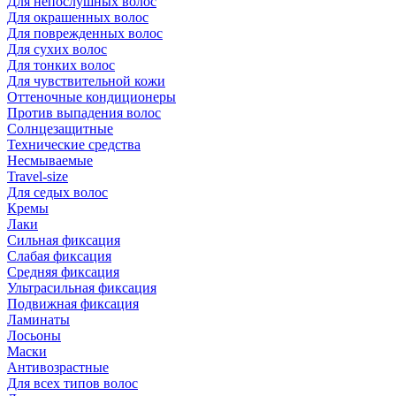
Для непослушных волос
Для окрашенных волос
Для поврежденных волос
Для сухих волос
Для тонких волос
Для чувствительной кожи
Оттеночные кондиционеры
Против выпадения волос
Солнцезащитные
Технические средства
Несмываемые
Travel-size
Для седых волос
Кремы
Лаки
Сильная фиксация
Слабая фиксация
Средняя фиксация
Ультрасильная фиксация
Подвижная фиксация
Ламинаты
Лосьоны
Маски
Антивозрастные
Для всех типов волос