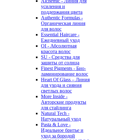
Alchemic - Линия для
усиления и
поддержания цвета
Authentic Formulas -
Органическая линия
для волос
Essential Haircare -
Eжедневный уход
OI - Абсолютная
красота волос
SU - Средства для
защиты от солнца
Finest Pigments - Био-
ламинирование волос
Heart Of Glass – Линия
для ухода и сияния
светлых волос
More Inside -
Авторские продукты
для стайлинга
Natural Tech -
Натуральный уход
Pasta & Love -
Идеальное бритье и
уход за бородой