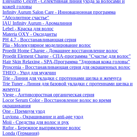
Estessimo Celcert - Селективная линия ухода за волосами и
кожей головы
Infinity Aurum Salon Care - Инновационная программа
"Абсолютное счастье"
IAU Infinity Aurum - Аромалиния
Lebel - Краска для волос
Materia OXY - Оксиданты
PH 4.7 - Восстанавливающая серия
Plia - Молекулярное моделирование волос
Proedit Home Charge - Домашнее восстановление волос
Proedit Element Charge - СПА-программа "Счастье для волос"
Hair Skin Relaxing - SPA-Программа "Здоровая кожа головы"
Proscenia - Восстанавливающая серия для окрашенных волос
THEO - Уход для мужчин
Trie - Линия для укладки с протеинами шелка и жемчуга
Trie Tuner - Линия для базовой укладки с протеинами шелка и
жемчуга
Viege - Антивозростная органическая серия
Locor Serum Color - Восстановление волос во время
окрашивания
One - Премиум уход
Luviona - Окрашивание и anti-age уход
Moii - Средства для волос и рук
Rufor - Бережное выпрямление волос
Londa (Германия)