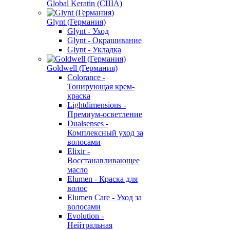
Global Keratin (США)
Glynt (Германия)
Glynt - Уход
Glynt - Окрашивание
Glynt - Укладка
Goldwell (Германия)
Colorance -
Тонирующая крем-
краска
Lightdimensions -
Премиум-осветление
Dualsenses -
Комплексный уход за
волосами
Elixir -
Восстанавливающее
масло
Elumen - Краска для
волос
Elumen Care - Уход за
волосами
Evolution -
Нейтральная