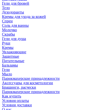
Гели для бровей
Тело
Дезодоранты
Кремы для ухода за кожей
Спреи
Соль для ванны
Молочко
Скрабы
Гели для душа
Руки
Кремы
Увлажняющие
Защитные
Питательные
Бальзамы
Гели
Мыло
Парикмахерские принадлежности
Аксессуары для косметологии
Брашинги, расчески
Парикмахерские принадлежности
Как купить
Условия оплаты
Условия доставки
О нас