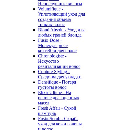
Непослушные волосы
Volumifique -
Уплотняющий уход для
создания объема
тонких волос
Blond Absolu - Уход для
любых граней блонда
Fusio-Dose -
Молекулярные
коктейли для волос
Chronologiste -
Искусство
ревитализации волос
Couture Styling -
Средства для укладки
Densifique - Потеря
густоты волос
Elixir Ultime - На
основе драгоценных
масел
Fresh Affair - Сухой
шампунь
Fusio-Scrub - Скраб-
уход для кожи головы
и волос