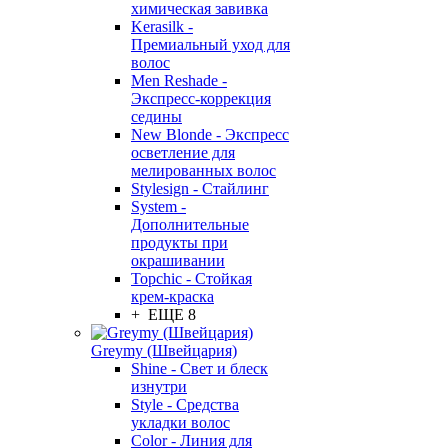
химическая завивка
Kerasilk -
Премиальный уход для
волос
Men Reshade -
Экспресс-коррекция
седины
New Blonde - Экспресс
осветление для
мелированных волос
Stylesign - Стайлинг
System -
Дополнительные
продукты при
окрашивании
Topchic - Стойкая
крем-краска
+ ЕЩЕ 8
Greymy (Швейцария)
Shine - Свет и блеск
изнутри
Style - Средства
укладки волос
Color - Линия для