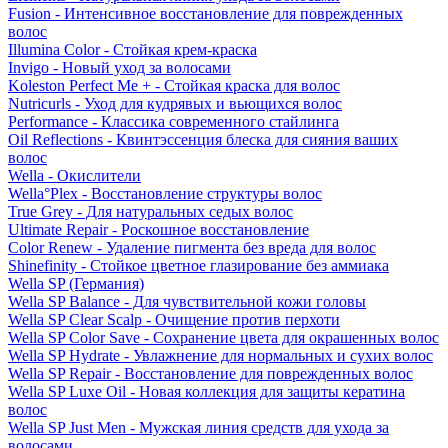
Fusion - Интенсивное восстановление для поврежденных
волос
Illumina Color - Стойкая крем-краска
Invigo - Новый уход за волосами
Koleston Perfect Me + - Стойкая краска для волос
Nutricurls - Уход для кудрявых и вьющихся волос
Performance - Классика современного стайлинга
Oil Reflections - Квинтэссенция блеска для сияния ваших
волос
Wella - Окислители
Wella°Plex - Восстановление структуры волос
True Grey - Для натуральных седых волос
Ultimate Repair - Роскошное восстановление
Color Renew - Удаление пигмента без вреда для волос
Shinefinity - Стойкое цветное глазирование без аммиака
Wella SP (Германия)
Wella SP Balance - Для чувствительной кожи головы
Wella SP Clear Scalp - Очищение против перхоти
Wella SP Color Save - Сохранение цвета для окрашенных волос
Wella SP Hydrate - Увлажнение для нормальных и сухих волос
Wella SP Repair - Восстановление для поврежденных волос
Wella SP Luxe Oil - Новая коллекция для защиты кератина
волос
Wella SP Just Men - Мужская линия средств для ухода за
волосами