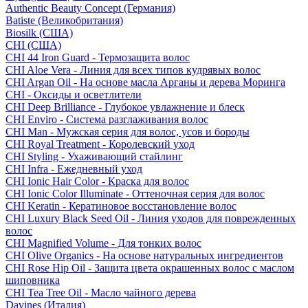
Authentic Beauty Concept (Германия)
Batiste (Великобритания)
Biosilk (США)
CHI (США)
CHI 44 Iron Guard - Термозащита волос
CHI Aloe Vera - Линия для всех типов кудрявых волос
CHI Argan Oil - На основе масла Арганы и дерева Моринга
CHI - Оксиды и осветлители
CHI Deep Brilliance - Глубокое увлажнение и блеск
CHI Enviro - Система разглаживания волос
CHI Man - Мужская серия для волос, усов и бороды
CHI Royal Treatment - Королевский уход
CHI Styling - Ухаживающий стайлинг
CHI Infra - Ежедневный уход
CHI Ionic Hair Color - Краска для волос
CHI Ionic Color Illuminate - Оттеночная серия для волос
CHI Keratin - Кератиновое восстановление волос
CHI Luxury Black Seed Oil - Линия уходов для поврежденных
волос
CHI Magnified Volume - Для тонких волос
CHI Olive Organics - На основе натуральных ингредиентов
CHI Rose Hip Oil - Защита цвета окрашенных волос с маслом
шиповника
CHI Tea Tree Oil - Масло чайного дерева
Davines (Италия)