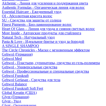
Alchemic - Линия для усиления и поддержания цвета
Authentic Formulas - Органическая линия для волос
Essential Haircare - Eжедневный уход
OI - Абсолютная красота волос
SU - Средства для защиты от солнца
Finest Pigments - Био-ламинирование волос
Heart Of Glass – Линия для ухода и сияния светлых волос
More Inside - Авторские продукты для стайлинга
Natural Tech - Натуральный уход
Pasta & Love - Идеальное бритье и уход за бородой
A SINGLE SHAMPOO
The Circle Chronicles - Маски с мгновенным эффектом
Gehwol (Германия)
Gehwol Med
Gehwol - Пластыри, супинаторы, средства из гель-полимера
Gehwol - Универсальные средства
Gehwol - Профессиональные и специальные средства
Gehwol Fusskraft
Gehwol Gerlasan - Средства для тела
Gehwol Balance
Gehwol Fusskraft Soft Feet
Global Keratin (США)
Glynt (Германия)
Glynt - Уход
Glynt - Окрашивание