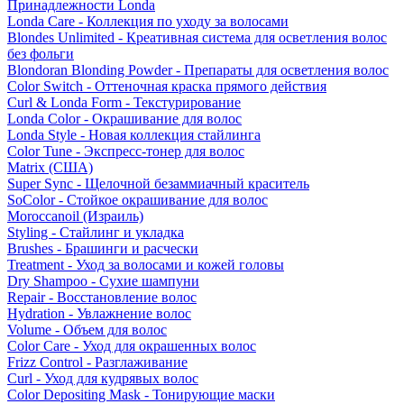
Принадлежности Londa
Londa Care - Коллекция по уходу за волосами
Blondes Unlimited - Креативная система для осветления волос
без фольги
Blondoran Blonding Powder - Препараты для осветления волос
Color Switch - Оттеночная краска прямого действия
Curl & Londa Form - Текстурирование
Londa Color - Окрашивание для волос
Londa Style - Новая коллекция стайлинга
Color Tune - Экспресс-тонер для волос
Matrix (США)
Super Sync - Щелочной безаммиачный краситель
SoColor - Стойкое окрашивание для волос
Moroccanoil (Израиль)
Styling - Стайлинг и укладка
Brushes - Брашинги и расчески
Treatment - Уход за волосами и кожей головы
Dry Shampoo - Сухие шампуни
Repair - Восстановление волос
Hydration - Увлажнение волос
Volume - Объем для волос
Color Care - Уход для окрашенных волос
Frizz Control - Разглаживание
Curl - Уход для кудрявых волос
Color Depositing Mask - Тонирующие маски