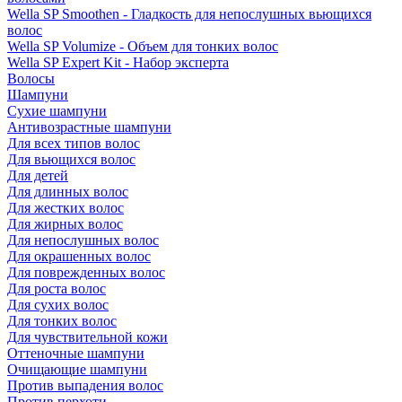
Wella SP Smoothen - Гладкость для непослушных вьющихся
волос
Wella SP Volumize - Объем для тонких волос
Wella SP Expert Kit - Набор эксперта
Волосы
Шампуни
Сухие шампуни
Антивозрастные шампуни
Для всех типов волос
Для вьющихся волос
Для детей
Для длинных волос
Для жестких волос
Для жирных волос
Для непослушных волос
Для окрашенных волос
Для поврежденных волос
Для роста волос
Для сухих волос
Для тонких волос
Для чувствительной кожи
Оттеночные шампуни
Очищающие шампуни
Против выпадения волос
Против перхоти