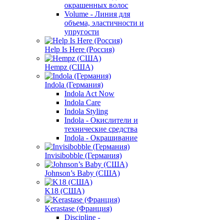
окрашенных волос
Volume - Линия для
объема, эластичности и
упругости
Help Is Here (Россия)
Hempz (США)
Indola (Германия)
Indola Act Now
Indola Care
Indola Styling
Indola - Окислители и
технические средства
Indola - Окрашивание
Invisibobble (Германия)
Johnson’s Baby (США)
K18 (США)
Kerastase (Франция)
Discipline -