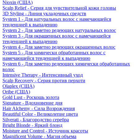
Nioxin (США)
Scalp Relief - Серия для чувствительной кожи головы
3D Styling - Линия укладочных средств
System 1 - Для натуральных волос с намечающейся
тенденцией к выпадению
System 2 - Для заметно редеющих натуральных волос
System 3 - Для окрашенных волос с намечающейся
тенденцией к выпадению
System 4 - Для заметно редеющих окрашенных волос
System 5 - Для химически обработанных волос с
намечающейся тенденцией к выпадению
System 6 - Для заметно редеющих химически обработанных
волос
Intensive Therapy - Интенсивный уход
Scalp Recovery - Серия против перхоти
Olaplex (США)
Oribe (США)
Gold Lust - Роскошь золота
Signature - Вдохновение дня
Hair Alchemy - Сила Возрождения
Beautiful Color - Великолепие цвета
Silverati - Благородство серебра
Bright Blonde - Яркий блонд
Moisture and Control - Источник красоты
Magnificent Volume - Магия объема