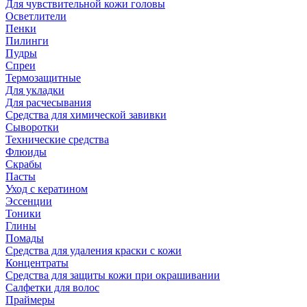
Для чувствительной кожи головы
Осветлители
Пенки
Пилинги
Пудры
Спреи
Термозащитные
Для укладки
Для расчесывания
Средства для химической завивки
Сыворотки
Технические средства
Флюиды
Скрабы
Пасты
Уход с кератином
Эссенции
Тоники
Глины
Помады
Средства для удаления краски с кожи
Концентраты
Средства для защиты кожи при окрашивании
Салфетки для волос
Праймеры