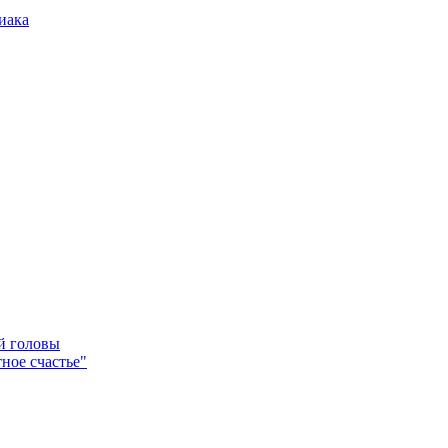
иака
ей головы
ное счастье"