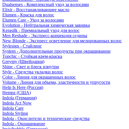
Dualsenses - Комплексный уход за волосами
Elixir - Восстанавливающее масло
Elumen - Краска для волос
Elumen Care - Уход за волосами
Evolution - Нейтральная химическая завивка
Kerasilk - Премиальный уход для волос
Men Reshade - Экспресс-коррекция седины
New Blonde - Экспресс осветление для мелированных волос
Stylesign - Стайлинг
System - Дополнительные продукты при окрашивании
Topchic - Стойкая крем-краска
Greymy (Швейцария)
Shine - Свет и блеск изнутри
Style - Средства укладки волос
Color - Линия для окрашенных волос
Volume - Линия для объема, эластичности и упругости
Help Is Here (Россия)
Hempz (США)
Indola (Германия)
Indola Act Now
Indola Care
Indola Styling
Indola - Окислители и технические средства
Indola - Окрашивание
Invisibobble (Германия)