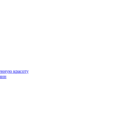
венную красоту
чин