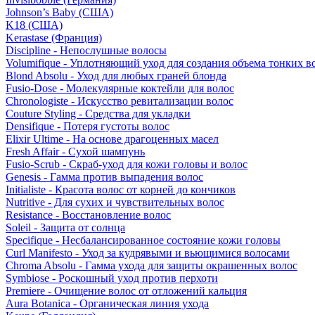
Johnson’s Baby (США)
K18 (США)
Kerastase (Франция)
Discipline - Непослушные волосы
Volumifique - Уплотняющий уход для создания объема тонких в
Blond Absolu - Уход для любых граней блонда
Fusio-Dose - Молекулярные коктейли для волос
Chronologiste - Искусство ревитализации волос
Couture Styling - Средства для укладки
Densifique - Потеря густоты волос
Elixir Ultime - На основе драгоценных масел
Fresh Affair - Сухой шампунь
Fusio-Scrub - Скраб-уход для кожи головы и волос
Genesis - Гамма против выпадения волос
Initialiste - Красота волос от корней до кончиков
Nutritive - Для сухих и чувствительных волос
Resistance - Восстановление волос
Soleil - Защита от солнца
Specifique - Несбалансированное состояние кожи головы
Curl Manifesto - Уход за кудрявыми и вьющимися волосами
Chroma Absolu - Гамма ухода для защиты окрашенных волос
Symbiose - Роскошный уход против перхоти
Premiere - Очищение волос от отложений кальция
Aura Botanica - Органическая линия ухода