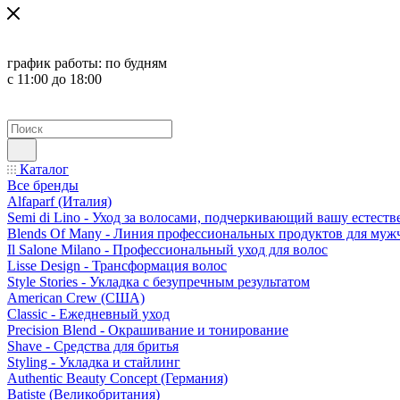
график работы:
по будням
с 11:00 до 18:00
Каталог
Все бренды
Alfaparf (Италия)
Semi di Lino - Уход за волосами, подчеркивающий вашу естест
Blends Of Many - Линия профессиональных продуктов для муж
Il Salone Milano - Профессиональный уход для волос
Lisse Design - Трансформация волос
Style Stories - Укладка с безупречным результатом
American Crew (США)
Classic - Ежедневный уход
Precision Blend - Окрашивание и тонирование
Shave - Средства для бритья
Styling - Укладка и стайлинг
Authentic Beauty Concept (Германия)
Batiste (Великобритания)