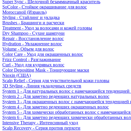
Super Sync - Щелочной безаммиачный краситель
SoColor - Стойкое окрашивание для волос
Moroccanoil (Израиль)
Styling - Стайлинг и укладка
Brushes - Брашинги и расчески
Treatment - Уход за волосами и кожей головы
Dry Shampoo - Сухие шампуни
Repair - Восстановление волос
Hydration - Увлажнение волос
Volume - Объем для волос
Color Care - Уход для окрашенных волос
Frizz Control - Разглаживание
Curl - Уход для кудрявых волос
Color Depositing Mask - Тонирующие маски
Nioxin (США)
Scalp Relief - Серия для чувствительной кожи головы
3D Styling - Линия укладочных средств
System 1 - Для натуральных волос с намечающейся тенденцией
System 2 - Для заметно редеющих натуральных волос
System 3 - Для окрашенных волос с намечающейся тенденцией
System 4 - Для заметно редеющих окрашенных волос
System 5 - Для химически обработанных волос с намечающейс
System 6 - Для заметно редеющих химически обработанных вол
Intensive Therapy - Интенсивный уход
Scalp Recovery - Серия против перхоти