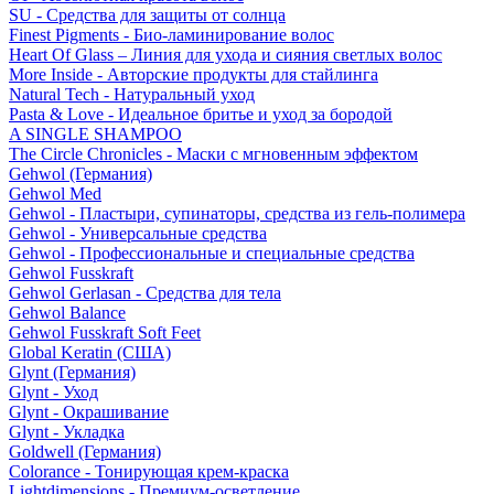
SU - Средства для защиты от солнца
Finest Pigments - Био-ламинирование волос
Heart Of Glass – Линия для ухода и сияния светлых волос
More Inside - Авторские продукты для стайлинга
Natural Tech - Натуральный уход
Pasta & Love - Идеальное бритье и уход за бородой
A SINGLE SHAMPOO
The Circle Chronicles - Маски с мгновенным эффектом
Gehwol (Германия)
Gehwol Med
Gehwol - Пластыри, супинаторы, средства из гель-полимера
Gehwol - Универсальные средства
Gehwol - Профессиональные и специальные средства
Gehwol Fusskraft
Gehwol Gerlasan - Средства для тела
Gehwol Balance
Gehwol Fusskraft Soft Feet
Global Keratin (США)
Glynt (Германия)
Glynt - Уход
Glynt - Окрашивание
Glynt - Укладка
Goldwell (Германия)
Colorance - Тонирующая крем-краска
Lightdimensions - Премиум-осветление