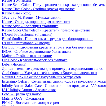
Keune (Голландия)
Keune Semi Color - Полуперманентная краска для волос без амм
Keune Tinta Color - Стойкая краска для волос
Keune Care - Уход
1922 by J.M. Keune - Мужская линия
Keune - Оксиды, порошки для осветления
Keune Style - Коллекция стайлинга
Keune Color Chameleon - Красители прямого действия
L'Oreal Professionnel (Франция)
Blond Studio - Полная гамма средств для блондирования
L'Oreal Professionnel - Оксиды
Dia Light - Кислотный краситель тон в тон без аммиака
INOA - Стойкое окрашивание без аммиака
Majirel - Стойкое окрашивание
Dia Color - Краситель-блеск без аммиака
Lebel (Япония)
Дополнительные средства для процедуры окрашивания волос
Cool Orange - Уход за кожей головы «Холодный апельсин»
Natural Hair - На основе натуральных экстрактов
Estessimo Celcert - Селективная линия ухода за волосами и кож
Infinity Aurum Salon Care - Инновационная программа "Абсолют
IAU Infinity Aurum - Аромалиния
Lebel - Краска для волос
Materia OXY - Оксиданты
PH 4.7 - Восстанавливающая серия