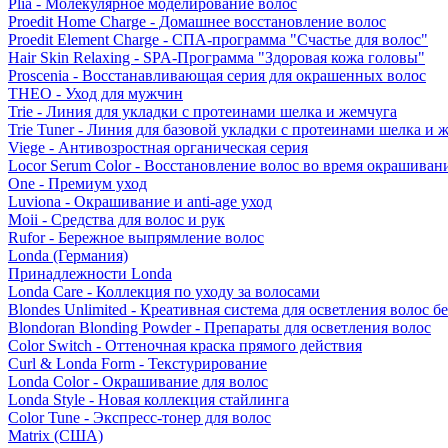
Plia - Молекулярное моделирование волос
Proedit Home Charge - Домашнее восстановление волос
Proedit Element Charge - СПА-программа "Счастье для волос"
Hair Skin Relaxing - SPA-Программа "Здоровая кожа головы"
Proscenia - Восстанавливающая серия для окрашенных волос
THEO - Уход для мужчин
Trie - Линия для укладки с протеинами шелка и жемчуга
Trie Tuner - Линия для базовой укладки с протеинами шелка и 
Viege - Антивозростная органическая серия
Locor Serum Color - Восстановление волос во время окрашиван
One - Премиум уход
Luviona - Окрашивание и anti-age уход
Moii - Средства для волос и рук
Rufor - Бережное выпрямление волос
Londa (Германия)
Принадлежности Londa
Londa Care - Коллекция по уходу за волосами
Blondes Unlimited - Креативная система для осветления волос б
Blondoran Blonding Powder - Препараты для осветления волос
Color Switch - Оттеночная краска прямого действия
Curl & Londa Form - Текстурирование
Londa Color - Окрашивание для волос
Londa Style - Новая коллекция стайлинга
Color Tune - Экспресс-тонер для волос
Matrix (США)