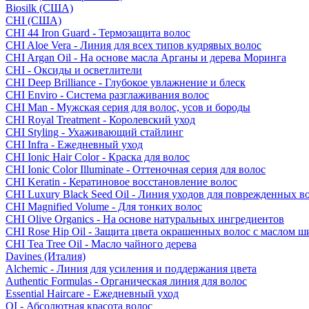
Biosilk (США)
CHI (США)
CHI 44 Iron Guard - Термозащита волос
CHI Aloe Vera - Линия для всех типов кудрявых волос
CHI Argan Oil - На основе масла Арганы и дерева Моринга
CHI - Оксиды и осветлители
CHI Deep Brilliance - Глубокое увлажнение и блеск
CHI Enviro - Система разглаживания волос
CHI Man - Мужская серия для волос, усов и бороды
CHI Royal Treatment - Королевский уход
CHI Styling - Ухаживающий стайлинг
CHI Infra - Ежедневный уход
CHI Ionic Hair Color - Краска для волос
CHI Ionic Color Illuminate - Оттеночная серия для волос
CHI Keratin - Кератиновое восстановление волос
CHI Luxury Black Seed Oil - Линия уходов для поврежденных в
CHI Magnified Volume - Для тонких волос
CHI Olive Organics - На основе натуральных ингредиентов
CHI Rose Hip Oil - Защита цвета окрашенных волос с маслом 
CHI Tea Tree Oil - Масло чайного дерева
Davines (Италия)
Alchemic - Линия для усиления и поддержания цвета
Authentic Formulas - Органическая линия для волос
Essential Haircare - Eжедневный уход
OI - Абсолютная красота волос