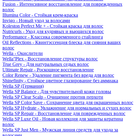
Fusion - Интенсивное восстановление для поврежденных
волос
Illumina Color - Стойкая крем-краска
Invigo - Новый уход за волосами
Koleston Perfect Me + - Стойкая краска для волос
Nutricurls - Уход для кудрявых и вьющихся волос
Performance - Классика современного стайлинга
Oil Reflections - Квинтэссенция блеска для сияния ваших
волос
Wella - Окислители
Wella°Plex - Восстановление структуры волос
True Grey - Для натуральных седых волос
Ultimate Repair - Роскошное восстановление
Color Renew - Удаление пигмента без вреда для волос
Shinefinity - Стойкое цветное глазирование без аммиака
Wella SP (Германия)
Wella SP Balance - Для чувствительной кожи головы
Wella SP Clear Scalp - Очищение против перхоти
Wella SP Color Save - Сохранение цвета для окрашенных волос
Wella SP Hydrate - Увлажнение для нормальных и сухих волос
Wella SP Repair - Восстановление для поврежденных волос
Wella SP Luxe Oil - Новая коллекция для защиты кератина
волос
Wella SP Just Men - Мужская линия средств для ухода за
волосами