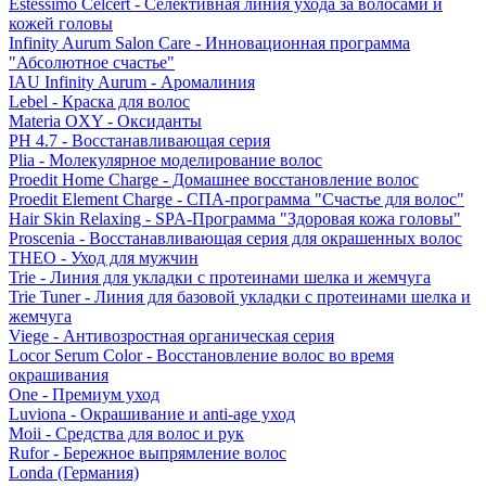
Estessimo Celcert - Селективная линия ухода за волосами и
кожей головы
Infinity Aurum Salon Care - Инновационная программа
"Абсолютное счастье"
IAU Infinity Aurum - Аромалиния
Lebel - Краска для волос
Materia OXY - Оксиданты
PH 4.7 - Восстанавливающая серия
Plia - Молекулярное моделирование волос
Proedit Home Charge - Домашнее восстановление волос
Proedit Element Charge - СПА-программа "Счастье для волос"
Hair Skin Relaxing - SPA-Программа "Здоровая кожа головы"
Proscenia - Восстанавливающая серия для окрашенных волос
THEO - Уход для мужчин
Trie - Линия для укладки с протеинами шелка и жемчуга
Trie Tuner - Линия для базовой укладки с протеинами шелка и
жемчуга
Viege - Антивозростная органическая серия
Locor Serum Color - Восстановление волос во время
окрашивания
One - Премиум уход
Luviona - Окрашивание и anti-age уход
Moii - Средства для волос и рук
Rufor - Бережное выпрямление волос
Londa (Германия)