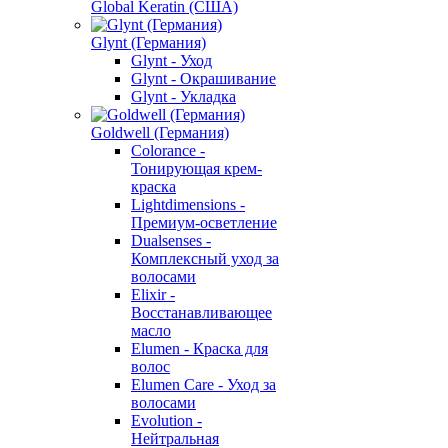
Global Keratin (США)
Glynt (Германия)
Glynt - Уход
Glynt - Окрашивание
Glynt - Укладка
Goldwell (Германия)
Colorance -
Тонирующая крем-
краска
Lightdimensions -
Премиум-осветление
Dualsenses -
Комплексный уход за
волосами
Elixir -
Восстанавливающее
масло
Elumen - Краска для
волос
Elumen Care - Уход за
волосами
Evolution -
Нейтральная