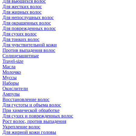
Для вьющихся волос
Для жестких волос
Для жирных волос
Для непослушных волос
Для окрашенных волос
Для поврежденных волос
Для сухих волос
Для тонких волос
Для чувствительной кожи
Против выпадения волос
Солнцезащитные
Travel-size
Масла
Молочко
Муссы
Наборы
Окислители
Ампулы
Восстановление волос
Для густоты и объема волос
При химической обработке
Для сухих и поврежденных волос
Рост волос, против выпадения
Укрепление волос
Для жирной кожи головы