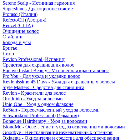
Serene Scalp - Истинная гармония
Supershine - Драгоценное сияние
Proraso (Италия)
RefectoCil (Австрия)
Reuzel (США)
Очищение волос
Стайлинг
Борода и усы
Бритье
Лицо
Revlon Professional (Испания)
Средства для окрашивания волос
Equave Instant Beauty - Мгновенная красота волос
Pro You - Для ухода и укладки волос
Revlonissimo 45 Days - Уход для окрашенных волосы
Style Masters - Средства для стайлинга
Revlon - Красители для волос
Orofluido - Уход за волосами
Uniq One - Уход в одном флаконе
ReStart - Переосмысленный уход за волосами
Schwarzkopf Professional (Германия)
Bonacure Hairtherapy - Уход за волосами
BlondMe - Осветление и уход за осветленными волосами
Goodbye - Нейтрализация нежелательных оттенков
Oxigenta - Окислители и средства для обесцвечивания