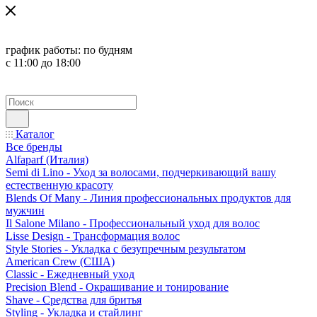
график работы:
по будням
с 11:00 до 18:00
Каталог
Все бренды
Alfaparf (Италия)
Semi di Lino - Уход за волосами, подчеркивающий вашу
естественную красоту
Blends Of Many - Линия профессиональных продуктов для
мужчин
Il Salone Milano - Профессиональный уход для волос
Lisse Design - Трансформация волос
Style Stories - Укладка с безупречным результатом
American Crew (США)
Classic - Ежедневный уход
Precision Blend - Окрашивание и тонирование
Shave - Средства для бритья
Styling - Укладка и стайлинг