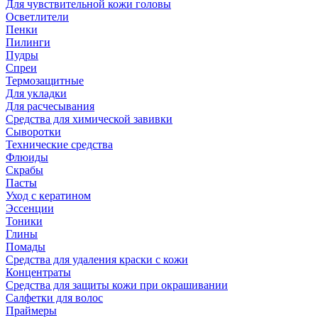
Для чувствительной кожи головы
Осветлители
Пенки
Пилинги
Пудры
Спреи
Термозащитные
Для укладки
Для расчесывания
Средства для химической завивки
Сыворотки
Технические средства
Флюиды
Скрабы
Пасты
Уход с кератином
Эссенции
Тоники
Глины
Помады
Средства для удаления краски с кожи
Концентраты
Средства для защиты кожи при окрашивании
Салфетки для волос
Праймеры