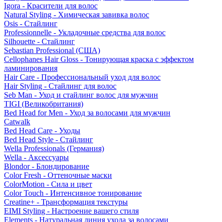
Igora - Красители для волос
Natural Styling - Химическая завивка волос
Osis - Стайлинг
Professionnelle - Укладочные средства для волос
Silhouette - Стайлинг
Sebastian Professional (США)
Cellophanes Hair Gloss - Тонирующая краска с эффектом
ламинирования
Hair Care - Профессиональный уход для волос
Hair Styling - Стайлинг для волос
Seb Man - Уход и стайлинг волос для мужчин
TIGI (Великобритания)
Bed Head for Men - Уход за волосами для мужчин
Catwalk
Bed Head Care - Уходы
Bed Head Style - Стайлинг
Wella Professionals (Германия)
Wella - Аксессуары
Blondor - Блондирование
Color Fresh - Оттеночные маски
ColorMotion - Сила и цвет
Color Touch - Интенсивное тонирование
Creatine+ - Трансформация текстуры
EIMI Styling - Настроение вашего стиля
Elements - Натуральная линия ухода за волосами