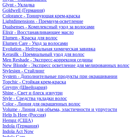
Glynt - Укладка
Goldwell (Германия)
Colorance - Тонирующая крем-краска
Lightdimensions - Премиум-осветление
Dualsenses - Комплексный уход за волосами
Elixir - Восстанавливающее масло
Elumen - Краска для волос
Elumen Care - Уход за волосами
Evolution - Нейтральная химическая завивка
Kerasilk - Премиальный уход для волос
Men Reshade - Экспресс-коррекция седины
New Blonde - Экспресс осветление для мелированных волос
Stylesign - Стайлинг
System - Дополнительные продукты при окрашивании
Topchic - Стойкая крем-краска
Greymy (Швейцария)
Shine - Свет и блеск изнутри
Style - Средства укладки волос
Color - Линия для окрашенных волос
Volume - Линия для объема, эластичности и упругости
Help Is Here (Россия)
Hempz (США)
Indola (Германия)
Indola Act Now
Indola Care