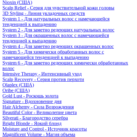
Nioxin (США)
Scalp Relief - Серия для чувствительной кожи головы
3D Styling - Линия укладочных средств
System 1 - Для натуральных волос с намечающейся
тенденцией к выпадению
System 2 - Для заметно редеющих натуральных волос
System 3 - Для окрашенных волос с намечающейся
тенденцией к выпадению
System 4 - Для заметно редеющих окрашенных волос
System 5 - Для химически обработанных волос с
намечающейся тенденцией к выпадению
System 6 - Для заметно редеющих химически обработанных
волос
Intensive Therapy - Интенсивный уход
Scalp Recovery - Серия против перхоти
Olaplex (США)
Oribe (США)
Gold Lust - Роскошь золота
Signature - Вдохновение дня
Hair Alchemy - Сила Возрождения
Beautiful Color - Великолепие цвета
Silverati - Благородство серебра
Bright Blonde - Яркий блонд
Moisture and Control - Источник красоты
Magnificent Volume - Магия объема