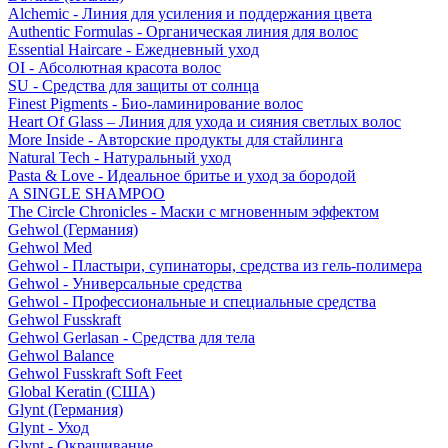
Alchemic - Линия для усиления и поддержания цвета
Authentic Formulas - Органическая линия для волос
Essential Haircare - Eжедневный уход
OI - Абсолютная красота волос
SU - Средства для защиты от солнца
Finest Pigments - Био-ламинирование волос
Heart Of Glass – Линия для ухода и сияния светлых волос
More Inside - Авторские продукты для стайлинга
Natural Tech - Натуральный уход
Pasta & Love - Идеальное бритье и уход за бородой
A SINGLE SHAMPOO
The Circle Chronicles - Маски с мгновенным эффектом
Gehwol (Германия)
Gehwol Med
Gehwol - Пластыри, супинаторы, средства из гель-полимера
Gehwol - Универсальные средства
Gehwol - Профессиональные и специальные средства
Gehwol Fusskraft
Gehwol Gerlasan - Средства для тела
Gehwol Balance
Gehwol Fusskraft Soft Feet
Global Keratin (США)
Glynt (Германия)
Glynt - Уход
Glynt - Окрашивание