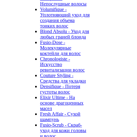
Непослушные волосы
Volumifique -
Уплотняющий уход для
создания объема
тонких волос
Blond Absolu - Уход для
любых граней блонда
Fusio-Dose -
Молекулярные
коктейли для волос
Chronologiste -
Искусство
ревитализации волос
Couture Styling -
Средства для укладки
Densifique - Потеря
густоты волос
Elixir Ultime - На
основе драгоценных
масел
Fresh Affair - Сухой
шампунь
Fusio-Scrub - Скраб-
уход для кожи головы
и волос