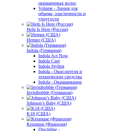
окрашенных волос
Volume - Линия для
объема, эластичности и
упругости
Help Is Here (Россия)
Hempz (США)
Indola (Германия)
Indola Act Now
Indola Care
Indola Styling
Indola - Окислители и
технические средства
Indola - Окрашивание
Invisibobble (Германия)
Johnson’s Baby (США)
K18 (США)
Kerastase (Франция)
Discipline -