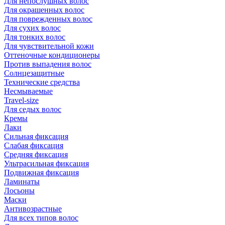
Для непослушных волос
Для окрашенных волос
Для поврежденных волос
Для сухих волос
Для тонких волос
Для чувствительной кожи
Оттеночные кондиционеры
Против выпадения волос
Солнцезащитные
Технические средства
Несмываемые
Travel-size
Для седых волос
Кремы
Лаки
Сильная фиксация
Слабая фиксация
Средняя фиксация
Ультрасильная фиксация
Подвижная фиксация
Ламинаты
Лосьоны
Маски
Антивозрастные
Для всех типов волос