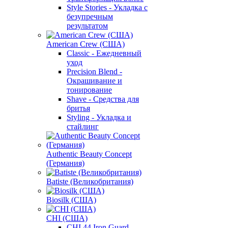
Style Stories - Укладка с
безупречным
результатом
American Crew (США)
Classic - Ежедневный
уход
Precision Blend -
Окрашивание и
тонирование
Shave - Средства для
бритья
Styling - Укладка и
стайлинг
Authentic Beauty Concept
(Германия)
Batiste (Великобритания)
Biosilk (США)
CHI (США)
CHI 44 Iron Guard -