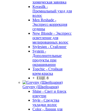
химическая завивка
Kerasilk -
Премиальный уход для
волос
Men Reshade -
Экспресс-коррекция
седины
New Blonde - Экспресс
осветление для
мелированных волос
Stylesign - Стайлинг
System -
Дополнительные
продукты при
окрашивании
Topchic - Стойкая
крем-краска
+ ЕЩЕ 8
Greymy (Швейцария)
Shine - Свет и блеск
изнутри
Style - Средства
укладки волос
Color - Линия для