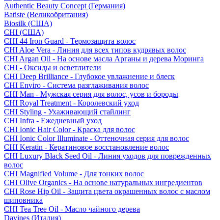
Authentic Beauty Concept (Германия)
Batiste (Великобритания)
Biosilk (США)
CHI (США)
CHI 44 Iron Guard - Термозащита волос
CHI Aloe Vera - Линия для всех типов кудрявых волос
CHI Argan Oil - На основе масла Арганы и дерева Моринга
CHI - Оксиды и осветлители
CHI Deep Brilliance - Глубокое увлажнение и блеск
CHI Enviro - Система разглаживания волос
CHI Man - Мужская серия для волос, усов и бороды
CHI Royal Treatment - Королевский уход
CHI Styling - Ухаживающий стайлинг
CHI Infra - Ежедневный уход
CHI Ionic Hair Color - Краска для волос
CHI Ionic Color Illuminate - Оттеночная серия для волос
CHI Keratin - Кератиновое восстановление волос
CHI Luxury Black Seed Oil - Линия уходов для поврежденных
волос
CHI Magnified Volume - Для тонких волос
CHI Olive Organics - На основе натуральных ингредиентов
CHI Rose Hip Oil - Защита цвета окрашенных волос с маслом
шиповника
CHI Tea Tree Oil - Масло чайного дерева
Davines (Италия)