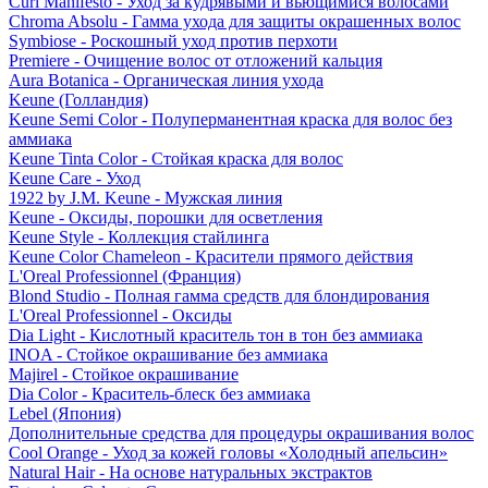
Curl Manifesto - Уход за кудрявыми и вьющимися волосами
Chroma Absolu - Гамма ухода для защиты окрашенных волос
Symbiose - Роскошный уход против перхоти
Premiere - Очищение волос от отложений кальция
Aura Botanica - Органическая линия ухода
Keune (Голландия)
Keune Semi Color - Полуперманентная краска для волос без
аммиака
Keune Tinta Color - Стойкая краска для волос
Keune Care - Уход
1922 by J.M. Keune - Мужская линия
Keune - Оксиды, порошки для осветления
Keune Style - Коллекция стайлинга
Keune Color Chameleon - Красители прямого действия
L'Oreal Professionnel (Франция)
Blond Studio - Полная гамма средств для блондирования
L'Oreal Professionnel - Оксиды
Dia Light - Кислотный краситель тон в тон без аммиака
INOA - Стойкое окрашивание без аммиака
Majirel - Стойкое окрашивание
Dia Color - Краситель-блеск без аммиака
Lebel (Япония)
Дополнительные средства для процедуры окрашивания волос
Cool Orange - Уход за кожей головы «Холодный апельсин»
Natural Hair - На основе натуральных экстрактов