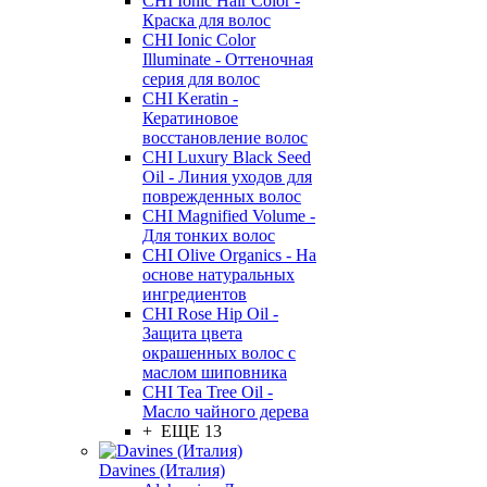
CHI Ionic Hair Color -
Краска для волос
CHI Ionic Color
Illuminate - Оттеночная
серия для волос
CHI Keratin -
Кератиновое
восстановление волос
CHI Luxury Black Seed
Oil - Линия уходов для
поврежденных волос
CHI Magnified Volume -
Для тонких волос
CHI Olive Organics - На
основе натуральных
ингредиентов
CHI Rose Hip Oil -
Защита цвета
окрашенных волос с
маслом шиповника
CHI Tea Tree Oil -
Масло чайного дерева
+ ЕЩЕ 13
Davines (Италия)