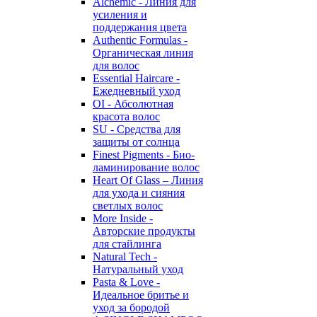
Alchemic - Линия для
усиления и
поддержания цвета
Authentic Formulas -
Органическая линия
для волос
Essential Haircare -
Eжедневный уход
OI - Абсолютная
красота волос
SU - Средства для
защиты от солнца
Finest Pigments - Био-
ламинирование волос
Heart Of Glass – Линия
для ухода и сияния
светлых волос
More Inside -
Авторские продукты
для стайлинга
Natural Tech -
Натуральный уход
Pasta & Love -
Идеальное бритье и
уход за бородой