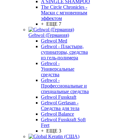
A SINGLE SHAMPOO
The Circle Chronicles -
Маски с мгновенным
эффектом
+ ЕЩЕ 7
Gehwol (Германия)
Gehwol Med
Gehwol - Пластыри,
супинаторы, средства
из гель-полимера
Gehwol -
Универсальные
средства
Gehwol -
Профессиональные и
специальные средства
Gehwol Fusskraft
Gehwol Gerlasan -
Средства для тела
Gehwol Balance
Gehwol Fusskraft Soft
Feet
+ ЕЩЕ 3