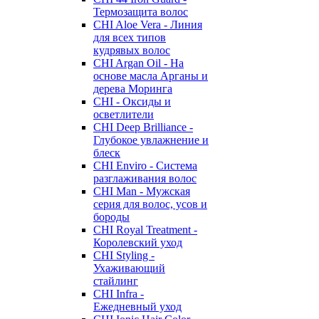
Термозащита волос
CHI Aloe Vera - Линия
для всех типов
кудрявых волос
CHI Argan Oil - На
основе масла Арганы и
дерева Моринга
CHI - Оксиды и
осветлители
CHI Deep Brilliance -
Глубокое увлажнение и
блеск
CHI Enviro - Система
разглаживания волос
CHI Man - Мужская
серия для волос, усов и
бороды
CHI Royal Treatment -
Королевский уход
CHI Styling -
Ухаживающий
стайлинг
CHI Infra -
Ежедневный уход