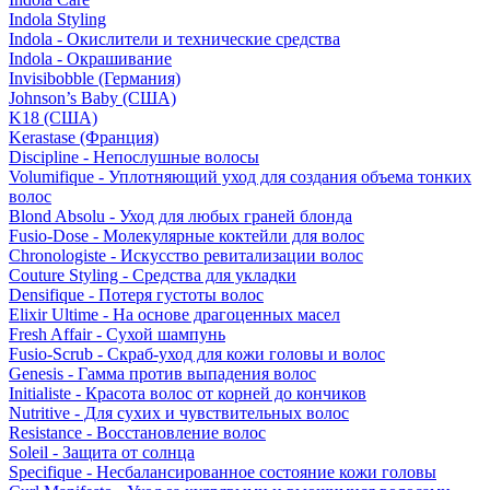
Indola Styling
Indola - Окислители и технические средства
Indola - Окрашивание
Invisibobble (Германия)
Johnson’s Baby (США)
K18 (США)
Kerastase (Франция)
Discipline - Непослушные волосы
Volumifique - Уплотняющий уход для создания объема тонких
волос
Blond Absolu - Уход для любых граней блонда
Fusio-Dose - Молекулярные коктейли для волос
Chronologiste - Искусство ревитализации волос
Couture Styling - Средства для укладки
Densifique - Потеря густоты волос
Elixir Ultime - На основе драгоценных масел
Fresh Affair - Сухой шампунь
Fusio-Scrub - Скраб-уход для кожи головы и волос
Genesis - Гамма против выпадения волос
Initialiste - Красота волос от корней до кончиков
Nutritive - Для сухих и чувствительных волос
Resistance - Восстановление волос
Soleil - Защита от солнца
Specifique - Несбалансированное состояние кожи головы