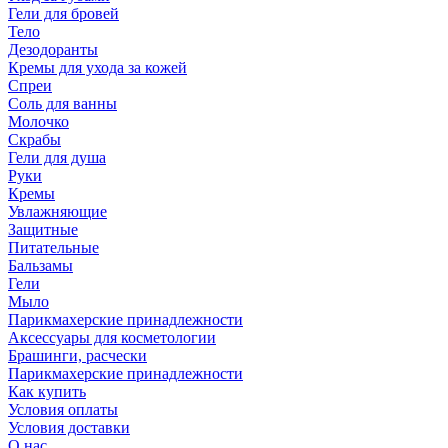
Гели для бровей
Тело
Дезодоранты
Кремы для ухода за кожей
Спреи
Соль для ванны
Молочко
Скрабы
Гели для душа
Руки
Кремы
Увлажняющие
Защитные
Питательные
Бальзамы
Гели
Мыло
Парикмахерские принадлежности
Аксессуары для косметологии
Брашинги, расчески
Парикмахерские принадлежности
Как купить
Условия оплаты
Условия доставки
О нас