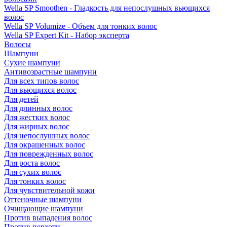
Wella SP Smoothen - Гладкость для непослушных вьющихся
волос
Wella SP Volumize - Объем для тонких волос
Wella SP Expert Kit - Набор эксперта
Волосы
Шампуни
Сухие шампуни
Антивозрастные шампуни
Для всех типов волос
Для вьющихся волос
Для детей
Для длинных волос
Для жестких волос
Для жирных волос
Для непослушных волос
Для окрашенных волос
Для поврежденных волос
Для роста волос
Для сухих волос
Для тонких волос
Для чувствительной кожи
Оттеночные шампуни
Очищающие шампуни
Против выпадения волос
Против перхоти