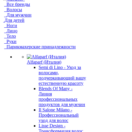
Все бренды
Волосы
Для мужчин
Для детей
Ноги
Лицо
Тело
Руки
Парикмахерские принадлежности
Alfaparf (Италия)
Semi di Lino - Уход за
волосами,
подчеркивающий вашу
естественную красоту
Blends Of Many -
Линия
профессиональных
продуктов для мужчин
Il Salone Milano -
Профессиональный
уход для волос
Lisse Design -
Трансформация волос