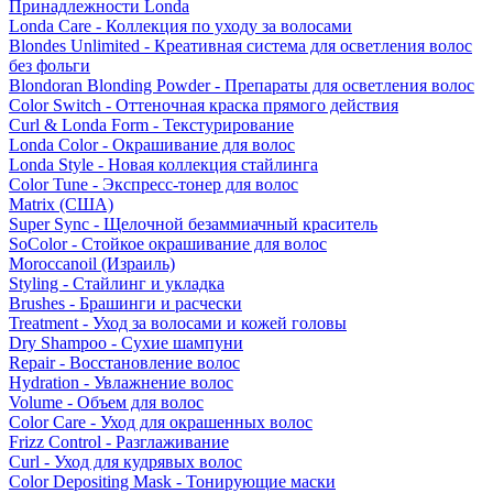
Принадлежности Londa
Londa Care - Коллекция по уходу за волосами
Blondes Unlimited - Креативная система для осветления волос
без фольги
Blondoran Blonding Powder - Препараты для осветления волос
Color Switch - Оттеночная краска прямого действия
Curl & Londa Form - Текстурирование
Londa Color - Окрашивание для волос
Londa Style - Новая коллекция стайлинга
Color Tune - Экспресс-тонер для волос
Matrix (США)
Super Sync - Щелочной безаммиачный краситель
SoColor - Стойкое окрашивание для волос
Moroccanoil (Израиль)
Styling - Стайлинг и укладка
Brushes - Брашинги и расчески
Treatment - Уход за волосами и кожей головы
Dry Shampoo - Сухие шампуни
Repair - Восстановление волос
Hydration - Увлажнение волос
Volume - Объем для волос
Color Care - Уход для окрашенных волос
Frizz Control - Разглаживание
Curl - Уход для кудрявых волос
Color Depositing Mask - Тонирующие маски