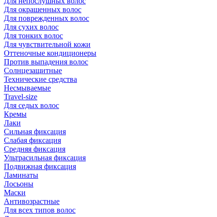
Для непослушных волос
Для окрашенных волос
Для поврежденных волос
Для сухих волос
Для тонких волос
Для чувствительной кожи
Оттеночные кондиционеры
Против выпадения волос
Солнцезащитные
Технические средства
Несмываемые
Travel-size
Для седых волос
Кремы
Лаки
Сильная фиксация
Слабая фиксация
Средняя фиксация
Ультрасильная фиксация
Подвижная фиксация
Ламинаты
Лосьоны
Маски
Антивозрастные
Для всех типов волос