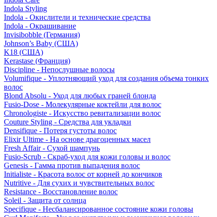
Indola Styling
Indola - Окислители и технические средства
Indola - Окрашивание
Invisibobble (Германия)
Johnson’s Baby (США)
K18 (США)
Kerastase (Франция)
Discipline - Непослушные волосы
Volumifique - Уплотняющий уход для создания объема тонких
волос
Blond Absolu - Уход для любых граней блонда
Fusio-Dose - Молекулярные коктейли для волос
Chronologiste - Искусство ревитализации волос
Couture Styling - Средства для укладки
Densifique - Потеря густоты волос
Elixir Ultime - На основе драгоценных масел
Fresh Affair - Сухой шампунь
Fusio-Scrub - Скраб-уход для кожи головы и волос
Genesis - Гамма против выпадения волос
Initialiste - Красота волос от корней до кончиков
Nutritive - Для сухих и чувствительных волос
Resistance - Восстановление волос
Soleil - Защита от солнца
Specifique - Несбалансированное состояние кожи головы