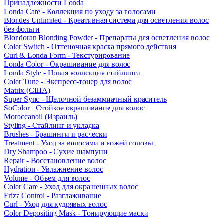
Принадлежности Londa
Londa Care - Коллекция по уходу за волосами
Blondes Unlimited - Креативная система для осветления волос
без фольги
Blondoran Blonding Powder - Препараты для осветления волос
Color Switch - Оттеночная краска прямого действия
Curl & Londa Form - Текстурирование
Londa Color - Окрашивание для волос
Londa Style - Новая коллекция стайлинга
Color Tune - Экспресс-тонер для волос
Matrix (США)
Super Sync - Щелочной безаммиачный краситель
SoColor - Стойкое окрашивание для волос
Moroccanoil (Израиль)
Styling - Стайлинг и укладка
Brushes - Брашинги и расчески
Treatment - Уход за волосами и кожей головы
Dry Shampoo - Сухие шампуни
Repair - Восстановление волос
Hydration - Увлажнение волос
Volume - Объем для волос
Color Care - Уход для окрашенных волос
Frizz Control - Разглаживание
Curl - Уход для кудрявых волос
Color Depositing Mask - Тонирующие маски