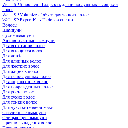
Wella SP Smoothen - Гладкость для непослушных вьющихся
волос
Wella SP Volumize - Объем для тонких волос
Wella SP Expert Kit - Набор эксперта
Волосы
Шампуни
Сухие шампуни
Антивозрастные шампуни
Для всех типов волос
Для вьющихся волос
Для детей
Для длинных волос
Для жестких волос
Для жирных волос
Для непослушных волос
Для окрашенных волос
Для поврежденных волос
Для роста волос
Для сухих волос
Для тонких волос
Для чувствительной кожи
Оттеночные шампуни
Очищающие шампуни
Против выпадения волос
Против перхоти