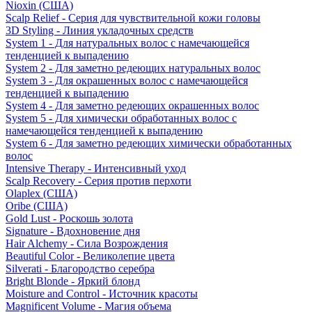
Nioxin (США)
Scalp Relief - Серия для чувствительной кожи головы
3D Styling - Линия укладочных средств
System 1 - Для натуральных волос с намечающейся
тенденцией к выпадению
System 2 - Для заметно редеющих натуральных волос
System 3 - Для окрашенных волос с намечающейся
тенденцией к выпадению
System 4 - Для заметно редеющих окрашенных волос
System 5 - Для химически обработанных волос с
намечающейся тенденцией к выпадению
System 6 - Для заметно редеющих химически обработанных
волос
Intensive Therapy - Интенсивный уход
Scalp Recovery - Серия против перхоти
Olaplex (США)
Oribe (США)
Gold Lust - Роскошь золота
Signature - Вдохновение дня
Hair Alchemy - Сила Возрождения
Beautiful Color - Великолепие цвета
Silverati - Благородство серебра
Bright Blonde - Яркий блонд
Moisture and Control - Источник красоты
Magnificent Volume - Магия объема