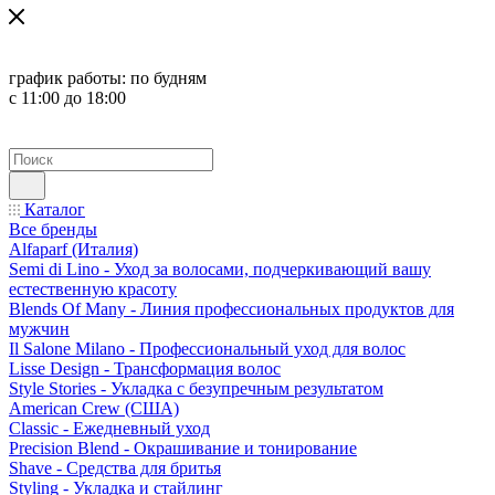
график работы:
по будням
с 11:00 до 18:00
Каталог
Все бренды
Alfaparf (Италия)
Semi di Lino - Уход за волосами, подчеркивающий вашу
естественную красоту
Blends Of Many - Линия профессиональных продуктов для
мужчин
Il Salone Milano - Профессиональный уход для волос
Lisse Design - Трансформация волос
Style Stories - Укладка с безупречным результатом
American Crew (США)
Classic - Ежедневный уход
Precision Blend - Окрашивание и тонирование
Shave - Средства для бритья
Styling - Укладка и стайлинг