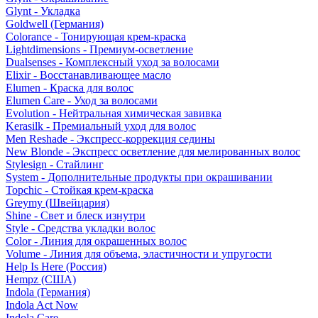
Glynt - Укладка
Goldwell (Германия)
Colorance - Тонирующая крем-краска
Lightdimensions - Премиум-осветление
Dualsenses - Комплексный уход за волосами
Elixir - Восстанавливающее масло
Elumen - Краска для волос
Elumen Care - Уход за волосами
Evolution - Нейтральная химическая завивка
Kerasilk - Премиальный уход для волос
Men Reshade - Экспресс-коррекция седины
New Blonde - Экспресс осветление для мелированных волос
Stylesign - Стайлинг
System - Дополнительные продукты при окрашивании
Topchic - Стойкая крем-краска
Greymy (Швейцария)
Shine - Свет и блеск изнутри
Style - Средства укладки волос
Color - Линия для окрашенных волос
Volume - Линия для объема, эластичности и упругости
Help Is Here (Россия)
Hempz (США)
Indola (Германия)
Indola Act Now
Indola Care