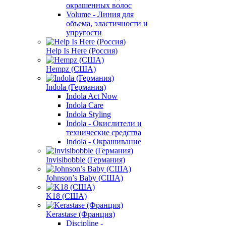
окрашенных волос
Volume - Линия для
объема, эластичности и
упругости
Help Is Here (Россия)
Hempz (США)
Indola (Германия)
Indola Act Now
Indola Care
Indola Styling
Indola - Окислители и
технические средства
Indola - Окрашивание
Invisibobble (Германия)
Johnson’s Baby (США)
K18 (США)
Kerastase (Франция)
Discipline -