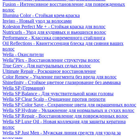
Fusion - Интенсивное восстановление для поврежденных
волос
Illumina Color - Стойкая крем-краска
Invigo - Новый уход за волосами
Koleston Perfect Me + - Стойкая краска для волос
Nutricurls - Уход для кудрявых и вьющихся волос
Performance - Классика современного стайлинга
Oil Reflections - Квинтэссенция блеска для сияния ваших
волос
Wella - Окислители
Wella°Plex - Восстановление структуры волос
True Grey - Для натуральных седых волос
Ultimate Repair - Роскошное восстановление
Color Renew - Удаление пигмента без вреда для волос
Shinefinity - Стойкое цветное глазирование без аммиака
Wella SP (Германия)
Wella SP Balance - Для чувствительной кожи головы
Wella SP Clear Scalp - Очищение против перхоти
Wella SP Color Save - Сохранение цвета для окрашенных волос
Wella SP Hydrate - Увлажнение для нормальных и сухих волос
Wella SP Repair - Восстановление для поврежденных волос
Wella SP Luxe Oil - Новая коллекция для защиты кератина
волос
Wella SP Just Men - Мужская линия средств для ухода за
волосами