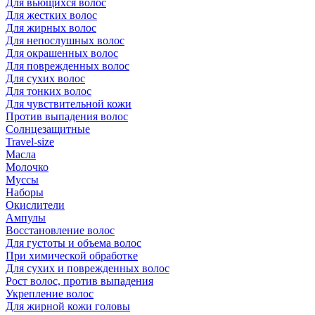
Для вьющихся волос
Для жестких волос
Для жирных волос
Для непослушных волос
Для окрашенных волос
Для поврежденных волос
Для сухих волос
Для тонких волос
Для чувствительной кожи
Против выпадения волос
Солнцезащитные
Travel-size
Масла
Молочко
Муссы
Наборы
Окислители
Ампулы
Восстановление волос
Для густоты и объема волос
При химической обработке
Для сухих и поврежденных волос
Рост волос, против выпадения
Укрепление волос
Для жирной кожи головы