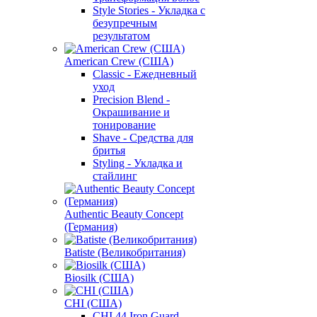
Style Stories - Укладка с
безупречным
результатом
American Crew (США)
Classic - Ежедневный
уход
Precision Blend -
Окрашивание и
тонирование
Shave - Средства для
бритья
Styling - Укладка и
стайлинг
Authentic Beauty Concept
(Германия)
Batiste (Великобритания)
Biosilk (США)
CHI (США)
CHI 44 Iron Guard -