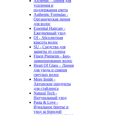
Alchemic - Линия для
усиления и
поддержания цвета
Authentic Formulas -
Органическая линия
для волос
Essential Haircare -
Eжедневный уход
OI - Абсолютная
красота волос
SU - Средства для
защиты от солнца
Finest Pigments - Био-
ламинирование волос
Heart Of Glass – Линия
для ухода и сияния
светлых волос
More Inside -
Авторские продукты
для стайлинга
Natural Tech -
Натуральный уход
Pasta & Love -
Идеальное бритье и
уход за бородой