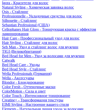
Igora - Красители для волос
Natural Styling - Химическая завивка волос
Osis - Стайлинг
Professionnelle - Укладочные средства для волос
Silhouette - Стайлинг
Sebastian Professional (США)
Cellophanes Hair Gloss - Тонирующая краска с эффектом
ламинирования
Hair Care - Профессиональный уход для волос
Hair Styling - Стайлинг для волос
Seb Man - Уход и стайлинг волос для мужчин
TIGI (Великобритания)
Bed Head for Men - Уход за волосами для мужчин
Catwalk
Bed Head Care - Уходы
Bed Head Style - Стайлинг
Wella Professionals (Германия)
Wella - Аксессуары
Blondor - Блондирование
Color Fresh - Оттеночные маски
ColorMotion - Сила и цвет
Color Touch - Интенсивное тонирование
Creatine+ - Трансформация текстуры
EIMI Styling - Настроение вашего стиля
Elements - Натуральная линия ухода за волосами