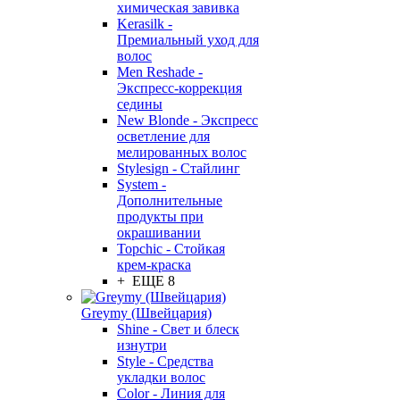
химическая завивка
Kerasilk -
Премиальный уход для
волос
Men Reshade -
Экспресс-коррекция
седины
New Blonde - Экспресс
осветление для
мелированных волос
Stylesign - Стайлинг
System -
Дополнительные
продукты при
окрашивании
Topchic - Стойкая
крем-краска
+ ЕЩЕ 8
Greymy (Швейцария)
Shine - Свет и блеск
изнутри
Style - Средства
укладки волос
Color - Линия для