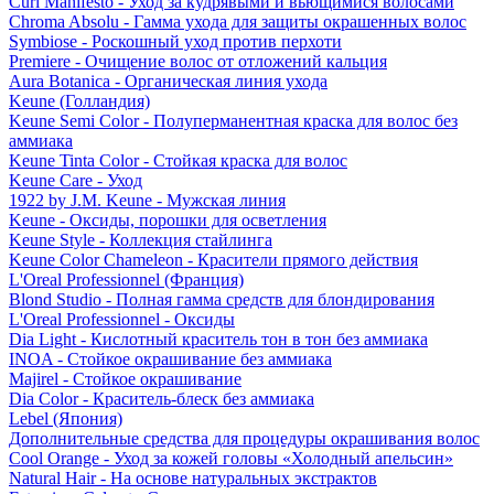
Curl Manifesto - Уход за кудрявыми и вьющимися волосами
Chroma Absolu - Гамма ухода для защиты окрашенных волос
Symbiose - Роскошный уход против перхоти
Premiere - Очищение волос от отложений кальция
Aura Botanica - Органическая линия ухода
Keune (Голландия)
Keune Semi Color - Полуперманентная краска для волос без
аммиака
Keune Tinta Color - Стойкая краска для волос
Keune Care - Уход
1922 by J.M. Keune - Мужская линия
Keune - Оксиды, порошки для осветления
Keune Style - Коллекция стайлинга
Keune Color Chameleon - Красители прямого действия
L'Oreal Professionnel (Франция)
Blond Studio - Полная гамма средств для блондирования
L'Oreal Professionnel - Оксиды
Dia Light - Кислотный краситель тон в тон без аммиака
INOA - Стойкое окрашивание без аммиака
Majirel - Стойкое окрашивание
Dia Color - Краситель-блеск без аммиака
Lebel (Япония)
Дополнительные средства для процедуры окрашивания волос
Cool Orange - Уход за кожей головы «Холодный апельсин»
Natural Hair - На основе натуральных экстрактов