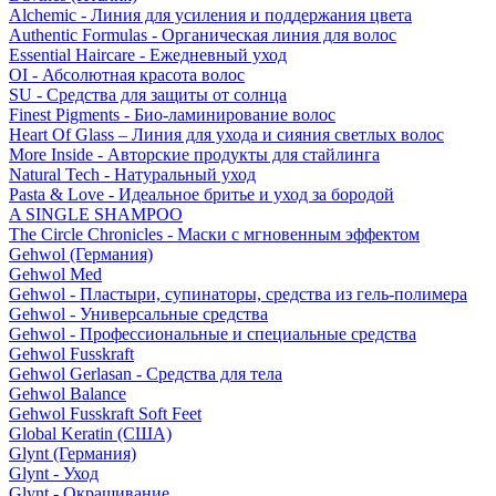
Alchemic - Линия для усиления и поддержания цвета
Authentic Formulas - Органическая линия для волос
Essential Haircare - Eжедневный уход
OI - Абсолютная красота волос
SU - Средства для защиты от солнца
Finest Pigments - Био-ламинирование волос
Heart Of Glass – Линия для ухода и сияния светлых волос
More Inside - Авторские продукты для стайлинга
Natural Tech - Натуральный уход
Pasta & Love - Идеальное бритье и уход за бородой
A SINGLE SHAMPOO
The Circle Chronicles - Маски с мгновенным эффектом
Gehwol (Германия)
Gehwol Med
Gehwol - Пластыри, супинаторы, средства из гель-полимера
Gehwol - Универсальные средства
Gehwol - Профессиональные и специальные средства
Gehwol Fusskraft
Gehwol Gerlasan - Средства для тела
Gehwol Balance
Gehwol Fusskraft Soft Feet
Global Keratin (США)
Glynt (Германия)
Glynt - Уход
Glynt - Окрашивание