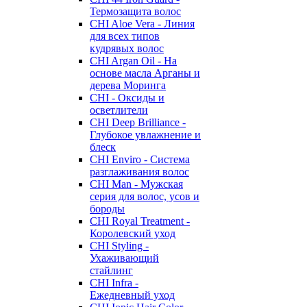
Термозащита волос
CHI Aloe Vera - Линия
для всех типов
кудрявых волос
CHI Argan Oil - На
основе масла Арганы и
дерева Моринга
CHI - Оксиды и
осветлители
CHI Deep Brilliance -
Глубокое увлажнение и
блеск
CHI Enviro - Система
разглаживания волос
CHI Man - Мужская
серия для волос, усов и
бороды
CHI Royal Treatment -
Королевский уход
CHI Styling -
Ухаживающий
стайлинг
CHI Infra -
Ежедневный уход