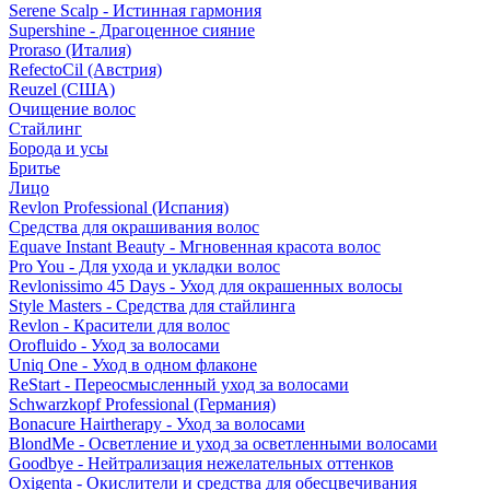
Serene Scalp - Истинная гармония
Supershine - Драгоценное сияние
Proraso (Италия)
RefectoCil (Австрия)
Reuzel (США)
Очищение волос
Стайлинг
Борода и усы
Бритье
Лицо
Revlon Professional (Испания)
Средства для окрашивания волос
Equave Instant Beauty - Мгновенная красота волос
Pro You - Для ухода и укладки волос
Revlonissimo 45 Days - Уход для окрашенных волосы
Style Masters - Средства для стайлинга
Revlon - Красители для волос
Orofluido - Уход за волосами
Uniq One - Уход в одном флаконе
ReStart - Переосмысленный уход за волосами
Schwarzkopf Professional (Германия)
Bonacure Hairtherapy - Уход за волосами
BlondMe - Осветление и уход за осветленными волосами
Goodbye - Нейтрализация нежелательных оттенков
Oxigenta - Окислители и средства для обесцвечивания