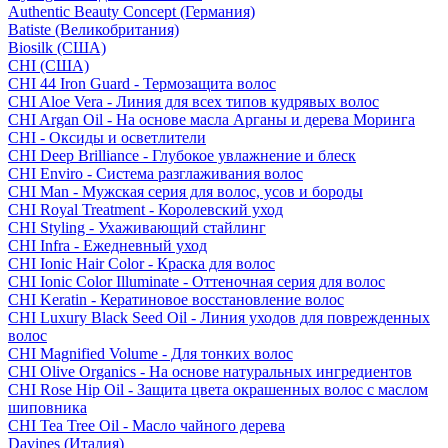
Authentic Beauty Concept (Германия)
Batiste (Великобритания)
Biosilk (США)
CHI (США)
CHI 44 Iron Guard - Термозащита волос
CHI Aloe Vera - Линия для всех типов кудрявых волос
CHI Argan Oil - На основе масла Арганы и дерева Моринга
CHI - Оксиды и осветлители
CHI Deep Brilliance - Глубокое увлажнение и блеск
CHI Enviro - Система разглаживания волос
CHI Man - Мужская серия для волос, усов и бороды
CHI Royal Treatment - Королевский уход
CHI Styling - Ухаживающий стайлинг
CHI Infra - Ежедневный уход
CHI Ionic Hair Color - Краска для волос
CHI Ionic Color Illuminate - Оттеночная серия для волос
CHI Keratin - Кератиновое восстановление волос
CHI Luxury Black Seed Oil - Линия уходов для поврежденных
волос
CHI Magnified Volume - Для тонких волос
CHI Olive Organics - На основе натуральных ингредиентов
CHI Rose Hip Oil - Защита цвета окрашенных волос с маслом
шиповника
CHI Tea Tree Oil - Масло чайного дерева
Davines (Италия)