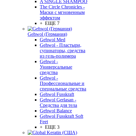
A SINGLE SHAMPOO
The Circle Chronicles -
Маски с мгновенным
эффектом
+ ЕЩЕ 7
Gehwol (Германия)
Gehwol Med
Gehwol - Пластыри,
супинаторы, средства
из гель-полимера
Gehwol -
Универсальные
средства
Gehwol -
Профессиональные и
специальные средства
Gehwol Fusskraft
Gehwol Gerlasan -
Средства для тела
Gehwol Balance
Gehwol Fusskraft Soft
Feet
+ ЕЩЕ 3