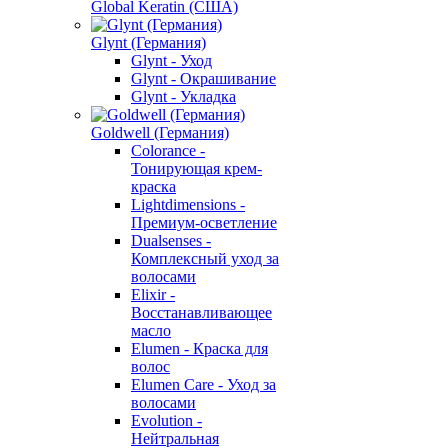
Global Keratin (США)
Glynt (Германия)
Glynt - Уход
Glynt - Окрашивание
Glynt - Укладка
Goldwell (Германия)
Colorance -
Тонирующая крем-
краска
Lightdimensions -
Премиум-осветление
Dualsenses -
Комплексный уход за
волосами
Elixir -
Восстанавливающее
масло
Elumen - Краска для
волос
Elumen Care - Уход за
волосами
Evolution -
Нейтральная