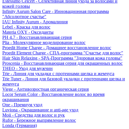
Estessimo Celcert - Селективная линия ухода за волосами и
кожей головы
Infinity Aurum Salon Care - Инновационная программа
"Абсолютное счастье"
IAU Infinity Aurum - Аромалиния
Lebel - Краска для волос
Materia OXY - Оксиданты
PH 4.7 - Восстанавливающая серия
Plia - Молекулярное моделирование волос
Proedit Home Charge - Домашнее восстановление волос
Proedit Element Charge - СПА-программа "Счастье для волос"
Hair Skin Relaxing - SPA-Программа "Здоровая кожа головы"
Proscenia - Восстанавливающая серия для окрашенных волос
THEO - Уход для мужчин
Trie - Линия для укладки с протеинами шелка и жемчуга
Trie Tuner - Линия для базовой укладки с протеинами шелка и
жемчуга
Viege - Антивозростная органическая серия
Locor Serum Color - Восстановление волос во время
окрашивания
One - Премиум уход
Luviona - Окрашивание и anti-age уход
Moii - Средства для волос и рук
Rufor - Бережное выпрямление волос
Londa (Германия)