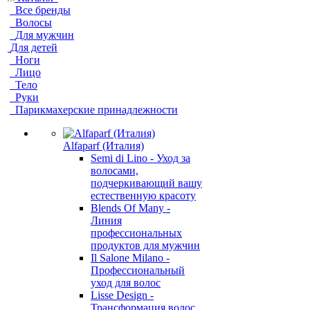
Все бренды
Волосы
Для мужчин
Для детей
Ноги
Лицо
Тело
Руки
Парикмахерские принадлежности
Alfaparf (Италия)
Semi di Lino - Уход за
волосами,
подчеркивающий вашу
естественную красоту
Blends Of Many -
Линия
профессиональных
продуктов для мужчин
Il Salone Milano -
Профессиональный
уход для волос
Lisse Design -
Трансформация волос