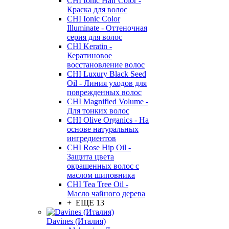
CHI Ionic Hair Color -
Краска для волос
CHI Ionic Color
Illuminate - Оттеночная
серия для волос
CHI Keratin -
Кератиновое
восстановление волос
CHI Luxury Black Seed
Oil - Линия уходов для
поврежденных волос
CHI Magnified Volume -
Для тонких волос
CHI Olive Organics - На
основе натуральных
ингредиентов
CHI Rose Hip Oil -
Защита цвета
окрашенных волос с
маслом шиповника
CHI Tea Tree Oil -
Масло чайного дерева
+ ЕЩЕ 13
Davines (Италия)