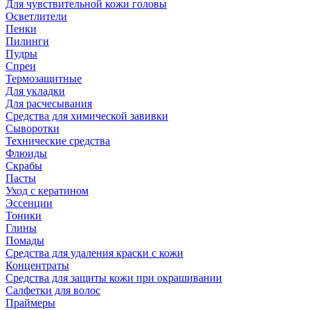
Для чувствительной кожи головы
Осветлители
Пенки
Пилинги
Пудры
Спреи
Термозащитные
Для укладки
Для расчесывания
Средства для химической завивки
Сыворотки
Технические средства
Флюиды
Скрабы
Пасты
Уход с кератином
Эссенции
Тоники
Глины
Помады
Средства для удаления краски с кожи
Концентраты
Средства для защиты кожи при окрашивании
Салфетки для волос
Праймеры