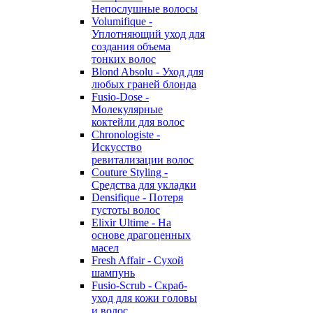
Непослушные волосы
Volumifique -
Уплотняющий уход для
создания объема
тонких волос
Blond Absolu - Уход для
любых граней блонда
Fusio-Dose -
Молекулярные
коктейли для волос
Chronologiste -
Искусство
ревитализации волос
Couture Styling -
Средства для укладки
Densifique - Потеря
густоты волос
Elixir Ultime - На
основе драгоценных
масел
Fresh Affair - Сухой
шампунь
Fusio-Scrub - Скраб-
уход для кожи головы
и волос