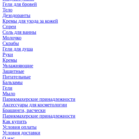
Гели для бровей
Тело
Дезодоранты
Кремы для ухода за кожей
Спреи
Соль для ванны
Молочко
Скрабы
Гели для душа
Руки
Кремы
Увлажняющие
Защитные
Питательные
Бальзамы
Гели
Мыло
Парикмахерские принадлежности
Аксессуары для косметологии
Брашинги, расчески
Парикмахерские принадлежности
Как купить
Условия оплаты
Условия доставки
О нас