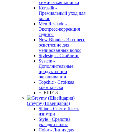
химическая завивка
Kerasilk -
Премиальный уход для
волос
Men Reshade -
Экспресс-коррекция
седины
New Blonde - Экспресс
осветление для
мелированных волос
Stylesign - Стайлинг
System -
Дополнительные
продукты при
окрашивании
Topchic - Стойкая
крем-краска
+ ЕЩЕ 8
Greymy (Швейцария)
Shine - Свет и блеск
изнутри
Style - Средства
укладки волос
Color - Линия для