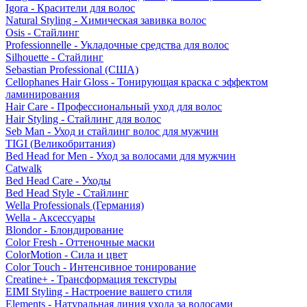
Igora - Красители для волос
Natural Styling - Химическая завивка волос
Osis - Стайлинг
Professionnelle - Укладочные средства для волос
Silhouette - Стайлинг
Sebastian Professional (США)
Cellophanes Hair Gloss - Тонирующая краска с эффектом
ламинирования
Hair Care - Профессиональный уход для волос
Hair Styling - Стайлинг для волос
Seb Man - Уход и стайлинг волос для мужчин
TIGI (Великобритания)
Bed Head for Men - Уход за волосами для мужчин
Catwalk
Bed Head Care - Уходы
Bed Head Style - Стайлинг
Wella Professionals (Германия)
Wella - Аксессуары
Blondor - Блондирование
Color Fresh - Оттеночные маски
ColorMotion - Сила и цвет
Color Touch - Интенсивное тонирование
Creatine+ - Трансформация текстуры
EIMI Styling - Настроение вашего стиля
Elements - Натуральная линия ухода за волосами