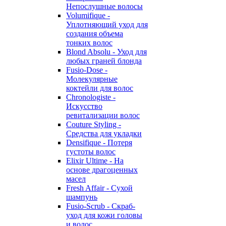
Непослушные волосы
Volumifique -
Уплотняющий уход для
создания объема
тонких волос
Blond Absolu - Уход для
любых граней блонда
Fusio-Dose -
Молекулярные
коктейли для волос
Chronologiste -
Искусство
ревитализации волос
Couture Styling -
Средства для укладки
Densifique - Потеря
густоты волос
Elixir Ultime - На
основе драгоценных
масел
Fresh Affair - Сухой
шампунь
Fusio-Scrub - Скраб-
уход для кожи головы
и волос