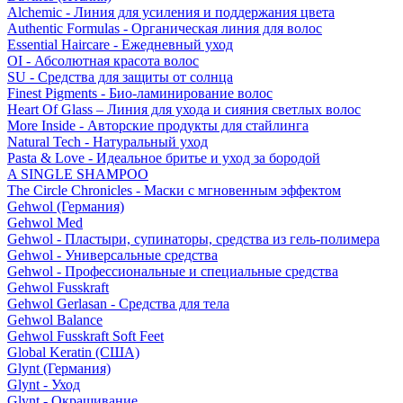
Alchemic - Линия для усиления и поддержания цвета
Authentic Formulas - Органическая линия для волос
Essential Haircare - Eжедневный уход
OI - Абсолютная красота волос
SU - Средства для защиты от солнца
Finest Pigments - Био-ламинирование волос
Heart Of Glass – Линия для ухода и сияния светлых волос
More Inside - Авторские продукты для стайлинга
Natural Tech - Натуральный уход
Pasta & Love - Идеальное бритье и уход за бородой
A SINGLE SHAMPOO
The Circle Chronicles - Маски с мгновенным эффектом
Gehwol (Германия)
Gehwol Med
Gehwol - Пластыри, супинаторы, средства из гель-полимера
Gehwol - Универсальные средства
Gehwol - Профессиональные и специальные средства
Gehwol Fusskraft
Gehwol Gerlasan - Средства для тела
Gehwol Balance
Gehwol Fusskraft Soft Feet
Global Keratin (США)
Glynt (Германия)
Glynt - Уход
Glynt - Окрашивание