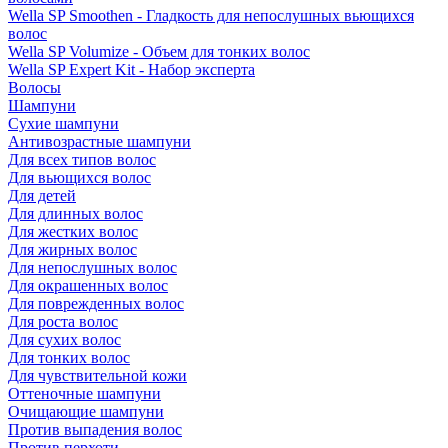
Wella SP Smoothen - Гладкость для непослушных вьющихся
волос
Wella SP Volumize - Объем для тонких волос
Wella SP Expert Kit - Набор эксперта
Волосы
Шампуни
Сухие шампуни
Антивозрастные шампуни
Для всех типов волос
Для вьющихся волос
Для детей
Для длинных волос
Для жестких волос
Для жирных волос
Для непослушных волос
Для окрашенных волос
Для поврежденных волос
Для роста волос
Для сухих волос
Для тонких волос
Для чувствительной кожи
Оттеночные шампуни
Очищающие шампуни
Против выпадения волос
Против перхоти