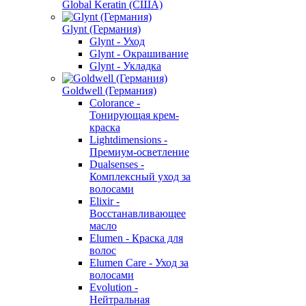
Global Keratin (США)
Glynt (Германия)
Glynt - Уход
Glynt - Окрашивание
Glynt - Укладка
Goldwell (Германия)
Colorance -
Тонирующая крем-
краска
Lightdimensions -
Премиум-осветление
Dualsenses -
Комплексный уход за
волосами
Elixir -
Восстанавливающее
масло
Elumen - Краска для
волос
Elumen Care - Уход за
волосами
Evolution -
Нейтральная