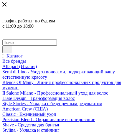
график работы:
по будням
с 11:00 до 18:00
Каталог
Все бренды
Alfaparf (Италия)
Semi di Lino - Уход за волосами, подчеркивающий вашу
естественную красоту
Blends Of Many - Линия профессиональных продуктов для
мужчин
Il Salone Milano - Профессиональный уход для волос
Lisse Design - Трансформация волос
Style Stories - Укладка с безупречным результатом
American Crew (США)
Classic - Ежедневный уход
Precision Blend - Окрашивание и тонирование
Shave - Средства для бритья
Styling - Укладка и стайлинг