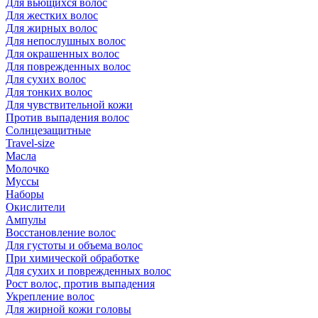
Для вьющихся волос
Для жестких волос
Для жирных волос
Для непослушных волос
Для окрашенных волос
Для поврежденных волос
Для сухих волос
Для тонких волос
Для чувствительной кожи
Против выпадения волос
Солнцезащитные
Travel-size
Масла
Молочко
Муссы
Наборы
Окислители
Ампулы
Восстановление волос
Для густоты и объема волос
При химической обработке
Для сухих и поврежденных волос
Рост волос, против выпадения
Укрепление волос
Для жирной кожи головы