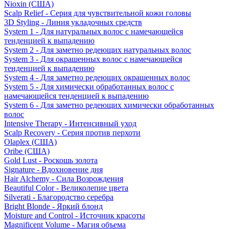
Nioxin (США)
Scalp Relief - Серия для чувствительной кожи головы
3D Styling - Линия укладочных средств
System 1 - Для натуральных волос с намечающейся
тенденцией к выпадению
System 2 - Для заметно редеющих натуральных волос
System 3 - Для окрашенных волос с намечающейся
тенденцией к выпадению
System 4 - Для заметно редеющих окрашенных волос
System 5 - Для химически обработанных волос с
намечающейся тенденцией к выпадению
System 6 - Для заметно редеющих химически обработанных
волос
Intensive Therapy - Интенсивный уход
Scalp Recovery - Серия против перхоти
Olaplex (США)
Oribe (США)
Gold Lust - Роскошь золота
Signature - Вдохновение дня
Hair Alchemy - Сила Возрождения
Beautiful Color - Великолепие цвета
Silverati - Благородство серебра
Bright Blonde - Яркий блонд
Moisture and Control - Источник красоты
Magnificent Volume - Магия объема