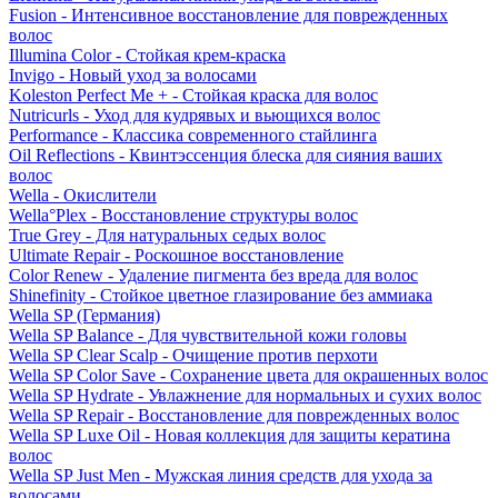
Fusion - Интенсивное восстановление для поврежденных
волос
Illumina Color - Стойкая крем-краска
Invigo - Новый уход за волосами
Koleston Perfect Me + - Стойкая краска для волос
Nutricurls - Уход для кудрявых и вьющихся волос
Performance - Классика современного стайлинга
Oil Reflections - Квинтэссенция блеска для сияния ваших
волос
Wella - Окислители
Wella°Plex - Восстановление структуры волос
True Grey - Для натуральных седых волос
Ultimate Repair - Роскошное восстановление
Color Renew - Удаление пигмента без вреда для волос
Shinefinity - Стойкое цветное глазирование без аммиака
Wella SP (Германия)
Wella SP Balance - Для чувствительной кожи головы
Wella SP Clear Scalp - Очищение против перхоти
Wella SP Color Save - Сохранение цвета для окрашенных волос
Wella SP Hydrate - Увлажнение для нормальных и сухих волос
Wella SP Repair - Восстановление для поврежденных волос
Wella SP Luxe Oil - Новая коллекция для защиты кератина
волос
Wella SP Just Men - Мужская линия средств для ухода за
волосами