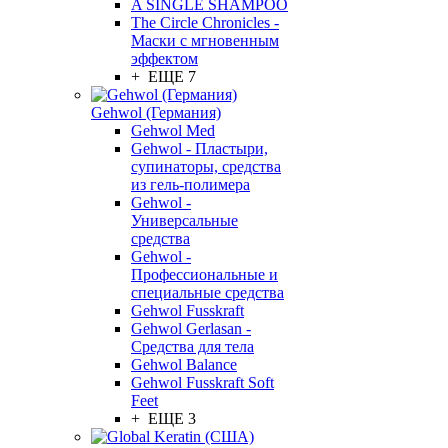
A SINGLE SHAMPOO
The Circle Chronicles -
Маски с мгновенным
эффектом
+ ЕЩЕ 7
Gehwol (Германия)
Gehwol Med
Gehwol - Пластыри,
супинаторы, средства
из гель-полимера
Gehwol -
Универсальные
средства
Gehwol -
Профессиональные и
специальные средства
Gehwol Fusskraft
Gehwol Gerlasan -
Средства для тела
Gehwol Balance
Gehwol Fusskraft Soft
Feet
+ ЕЩЕ 3