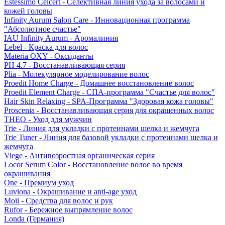
Estessimo Celcert - Селективная линия ухода за волосами и
кожей головы
Infinity Aurum Salon Care - Инновационная программа
"Абсолютное счастье"
IAU Infinity Aurum - Аромалиния
Lebel - Краска для волос
Materia OXY - Оксиданты
PH 4.7 - Восстанавливающая серия
Plia - Молекулярное моделирование волос
Proedit Home Charge - Домашнее восстановление волос
Proedit Element Charge - СПА-программа "Счастье для волос"
Hair Skin Relaxing - SPA-Программа "Здоровая кожа головы"
Proscenia - Восстанавливающая серия для окрашенных волос
THEO - Уход для мужчин
Trie - Линия для укладки с протеинами шелка и жемчуга
Trie Tuner - Линия для базовой укладки с протеинами шелка и
жемчуга
Viege - Антивозростная органическая серия
Locor Serum Color - Восстановление волос во время
окрашивания
One - Премиум уход
Luviona - Окрашивание и anti-age уход
Moii - Средства для волос и рук
Rufor - Бережное выпрямление волос
Londa (Германия)