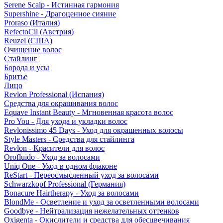
Serene Scalp - Истинная гармония
Supershine - Драгоценное сияние
Proraso (Италия)
RefectoCil (Австрия)
Reuzel (США)
Очищение волос
Стайлинг
Борода и усы
Бритье
Лицо
Revlon Professional (Испания)
Средства для окрашивания волос
Equave Instant Beauty - Мгновенная красота волос
Pro You - Для ухода и укладки волос
Revlonissimo 45 Days - Уход для окрашенных волосы
Style Masters - Средства для стайлинга
Revlon - Красители для волос
Orofluido - Уход за волосами
Uniq One - Уход в одном флаконе
ReStart - Переосмысленный уход за волосами
Schwarzkopf Professional (Германия)
Bonacure Hairtherapy - Уход за волосами
BlondMe - Осветление и уход за осветленными волосами
Goodbye - Нейтрализация нежелательных оттенков
Oxigenta - Окислители и средства для обесцвечивания