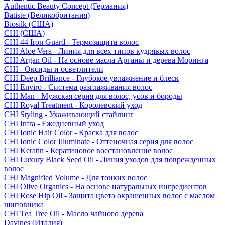
Authentic Beauty Concept (Германия)
Batiste (Великобритания)
Biosilk (США)
CHI (США)
CHI 44 Iron Guard - Термозащита волос
CHI Aloe Vera - Линия для всех типов кудрявых волос
CHI Argan Oil - На основе масла Арганы и дерева Моринга
CHI - Оксиды и осветлители
CHI Deep Brilliance - Глубокое увлажнение и блеск
CHI Enviro - Система разглаживания волос
CHI Man - Мужская серия для волос, усов и бороды
CHI Royal Treatment - Королевский уход
CHI Styling - Ухаживающий стайлинг
CHI Infra - Ежедневный уход
CHI Ionic Hair Color - Краска для волос
CHI Ionic Color Illuminate - Оттеночная серия для волос
CHI Keratin - Кератиновое восстановление волос
CHI Luxury Black Seed Oil - Линия уходов для поврежденных
волос
CHI Magnified Volume - Для тонких волос
CHI Olive Organics - На основе натуральных ингредиентов
CHI Rose Hip Oil - Защита цвета окрашенных волос с маслом
шиповника
CHI Tea Tree Oil - Масло чайного дерева
Davines (Италия)