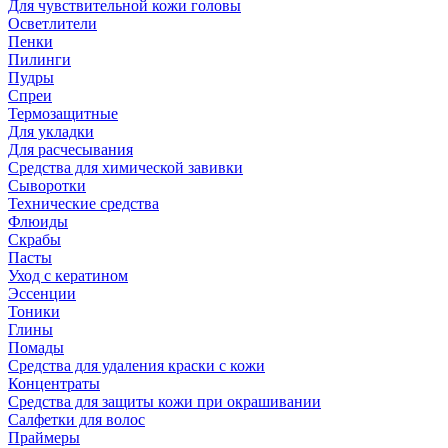
Для чувствительной кожи головы
Осветлители
Пенки
Пилинги
Пудры
Спреи
Термозащитные
Для укладки
Для расчесывания
Средства для химической завивки
Сыворотки
Технические средства
Флюиды
Скрабы
Пасты
Уход с кератином
Эссенции
Тоники
Глины
Помады
Средства для удаления краски с кожи
Концентраты
Средства для защиты кожи при окрашивании
Салфетки для волос
Праймеры