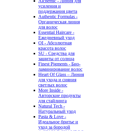
Alchemic - Линия для
усиления и
поддержания цвета
Authentic Formulas -
Органическая линия
для волос
Essential Haircare -
Eжедневный уход
OI - Абсолютная
красота волос
SU - Средства для
защиты от солнца
Finest Pigments - Био-
ламинирование волос
Heart Of Glass – Линия
для ухода и сияния
светлых волос
More Inside -
Авторские продукты
для стайлинга
Natural Tech -
Натуральный уход
Pasta & Love -
Идеальное бритье и
уход за бородой