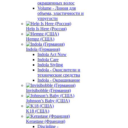
окрашенных волос
Volume - Линия для
объема, эластичности и
упругости
Help Is Here (Россия)
Hempz (США)
Indola (Германия)
Indola Act Now
Indola Care
Indola Styling
Indola - Окислители и
технические средства
Indola - Окрашивание
Invisibobble (Германия)
Johnson’s Baby (США)
K18 (США)
Kerastase (Франция)
Discipline -