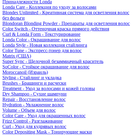
Принадлежности Londa
Londa Care - Коллекция по уходу за волосами
Blondes Unlimited - Креативная система для осветления волос
без фольги
Blondoran Blonding Powder - Препараты для осветления волос
Color Switch - Оттеночная краска прямого действия
Curl & Londa Form - Текстурирование
Londa Color - Окрашивание для волос
Londa Style - Новая коллекция стайлинга
Color Tune - Экспресс-тонер для волос
Matrix (США)
Super Sync - Щелочной безаммиачный краситель
SoColor - Стойкое окрашивание для волос
Moroccanoil (Израиль)
Styling - Стайлинг и укладка
Brushes - Брашинги и расчески
Treatment - Уход за волосами и кожей головы
Dry Shampoo - Сухие шампуни
Repair - Восстановление волос
Hydration - Увлажнение волос
Volume - Объем для волос
Color Care - Уход для окрашенных волос
Frizz Control - Разглаживание
Curl - Уход для кудрявых волос
Color Depositing Mask - Тонирующие маски