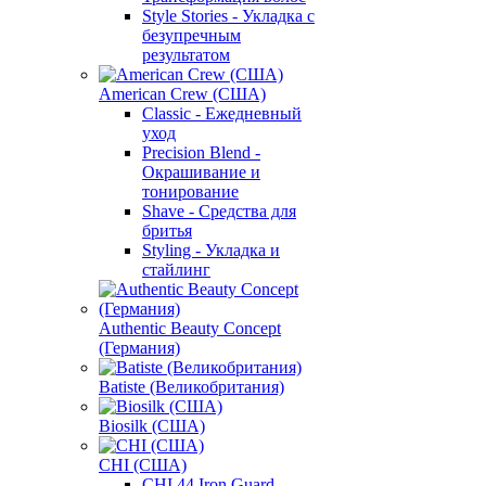
Style Stories - Укладка с
безупречным
результатом
American Crew (США)
Classic - Ежедневный
уход
Precision Blend -
Окрашивание и
тонирование
Shave - Средства для
бритья
Styling - Укладка и
стайлинг
Authentic Beauty Concept
(Германия)
Batiste (Великобритания)
Biosilk (США)
CHI (США)
CHI 44 Iron Guard -