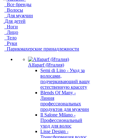
Все бренды
Волосы
Для мужчин
Для детей
Ноги
Лицо
Тело
Руки
Парикмахерские принадлежности
Alfaparf (Италия)
Semi di Lino - Уход за
волосами,
подчеркивающий вашу
естественную красоту
Blends Of Many -
Линия
профессиональных
продуктов для мужчин
Il Salone Milano -
Профессиональный
уход для волос
Lisse Design -
Трансформация волос