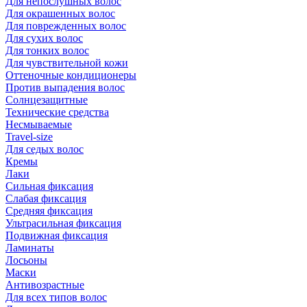
Для непослушных волос
Для окрашенных волос
Для поврежденных волос
Для сухих волос
Для тонких волос
Для чувствительной кожи
Оттеночные кондиционеры
Против выпадения волос
Солнцезащитные
Технические средства
Несмываемые
Travel-size
Для седых волос
Кремы
Лаки
Сильная фиксация
Слабая фиксация
Средняя фиксация
Ультрасильная фиксация
Подвижная фиксация
Ламинаты
Лосьоны
Маски
Антивозрастные
Для всех типов волос