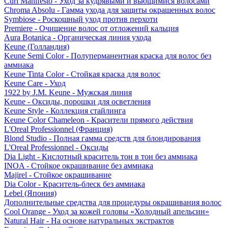
Curl Manifesto - Уход за кудрявыми и вьющимися волосами
Chroma Absolu - Гамма ухода для защиты окрашенных волос
Symbiose - Роскошный уход против перхоти
Premiere - Очищение волос от отложений кальция
Aura Botanica - Органическая линия ухода
Keune (Голландия)
Keune Semi Color - Полуперманентная краска для волос без
аммиака
Keune Tinta Color - Стойкая краска для волос
Keune Care - Уход
1922 by J.M. Keune - Мужская линия
Keune - Оксиды, порошки для осветления
Keune Style - Коллекция стайлинга
Keune Color Chameleon - Красители прямого действия
L'Oreal Professionnel (Франция)
Blond Studio - Полная гамма средств для блондирования
L'Oreal Professionnel - Оксиды
Dia Light - Кислотный краситель тон в тон без аммиака
INOA - Стойкое окрашивание без аммиака
Majirel - Стойкое окрашивание
Dia Color - Краситель-блеск без аммиака
Lebel (Япония)
Дополнительные средства для процедуры окрашивания волос
Cool Orange - Уход за кожей головы «Холодный апельсин»
Natural Hair - На основе натуральных экстрактов