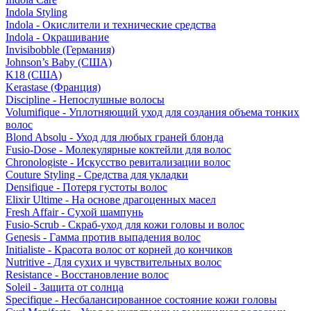
Indola Styling
Indola - Окислители и технические средства
Indola - Окрашивание
Invisibobble (Германия)
Johnson’s Baby (США)
K18 (США)
Kerastase (Франция)
Discipline - Непослушные волосы
Volumifique - Уплотняющий уход для создания объема тонких
волос
Blond Absolu - Уход для любых граней блонда
Fusio-Dose - Молекулярные коктейли для волос
Chronologiste - Искусство ревитализации волос
Couture Styling - Средства для укладки
Densifique - Потеря густоты волос
Elixir Ultime - На основе драгоценных масел
Fresh Affair - Сухой шампунь
Fusio-Scrub - Скраб-уход для кожи головы и волос
Genesis - Гамма против выпадения волос
Initialiste - Красота волос от корней до кончиков
Nutritive - Для сухих и чувствительных волос
Resistance - Восстановление волос
Soleil - Защита от солнца
Specifique - Несбалансированное состояние кожи головы