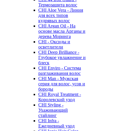
Термозащита волос
CHI Aloe Vera - Линия
для всех типов
кудрявых волос
CHI Argan Oil - На
основе масла Арганы и
дерева Моринга
CHI - Оксиды и
осветлители
CHI Deep Brilliance -
Глубокое увлажнение и
блеск
CHI Enviro - Система
разглаживания волос
CHI Man - Мужская
серия для волос, усов и
бороды
CHI Royal Treatment -
Королевский уход
CHI Styling -
Ухаживающий
стайлинг
CHI Infra -
Ежедневный уход