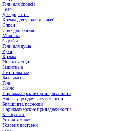
Гели для бровей
Тело
Дезодоранты
Кремы для ухода за кожей
Спреи
Соль для ванны
Молочко
Скрабы
Гели для душа
Руки
Кремы
Увлажняющие
Защитные
Питательные
Бальзамы
Гели
Мыло
Парикмахерские принадлежности
Аксессуары для косметологии
Брашинги, расчески
Парикмахерские принадлежности
Как купить
Условия оплаты
Условия доставки
О нас