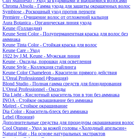
Curl Manifesto - Уход за кудрявыми и вьющимися волосами
Chroma Absolu - Гамма ухода для защиты окрашенных волос
Symbiose - Роскошный уход против перхоти
Premiere - Очищение волос от отложений кальция
Aura Botanica - Органическая линия ухода
Keune (Голландия)
Keune Semi Color - Полуперманентная краска для волос без
аммиака
Keune Tinta Color - Стойкая краска для волос
Keune Care - Уход
1922 by J.M. Keune - Мужская линия
Keune - Оксиды, порошки для осветления
Keune Style - Коллекция стайлинга
Keune Color Chameleon - Красители прямого действия
L'Oreal Professionnel (Франция)
Blond Studio - Полная гамма средств для блондирования
L'Oreal Professionnel - Оксиды
Dia Light - Кислотный краситель тон в тон без аммиака
INOA - Стойкое окрашивание без аммиака
Majirel - Стойкое окрашивание
Dia Color - Краситель-блеск без аммиака
Lebel (Япония)
Дополнительные средства для процедуры окрашивания волос
Cool Orange - Уход за кожей головы «Холодный апельсин»
Natural Hair - На основе натуральных экстрактов