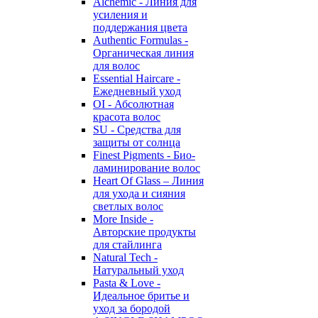
Alchemic - Линия для
усиления и
поддержания цвета
Authentic Formulas -
Органическая линия
для волос
Essential Haircare -
Eжедневный уход
OI - Абсолютная
красота волос
SU - Средства для
защиты от солнца
Finest Pigments - Био-
ламинирование волос
Heart Of Glass – Линия
для ухода и сияния
светлых волос
More Inside -
Авторские продукты
для стайлинга
Natural Tech -
Натуральный уход
Pasta & Love -
Идеальное бритье и
уход за бородой