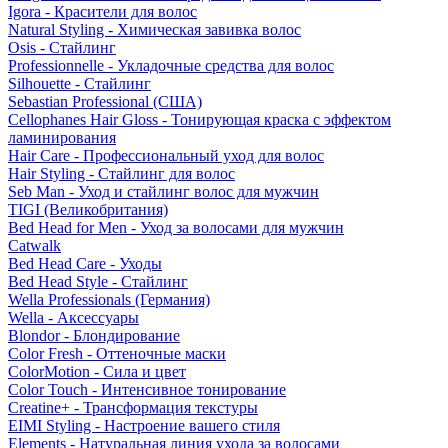
Igora - Красители для волос
Natural Styling - Химическая завивка волос
Osis - Стайлинг
Professionnelle - Укладочные средства для волос
Silhouette - Стайлинг
Sebastian Professional (США)
Cellophanes Hair Gloss - Тонирующая краска с эффектом
ламинирования
Hair Care - Профессиональный уход для волос
Hair Styling - Стайлинг для волос
Seb Man - Уход и стайлинг волос для мужчин
TIGI (Великобритания)
Bed Head for Men - Уход за волосами для мужчин
Catwalk
Bed Head Care - Уходы
Bed Head Style - Стайлинг
Wella Professionals (Германия)
Wella - Аксессуары
Blondor - Блондирование
Color Fresh - Оттеночные маски
ColorMotion - Сила и цвет
Color Touch - Интенсивное тонирование
Creatine+ - Трансформация текстуры
EIMI Styling - Настроение вашего стиля
Elements - Натуральная линия ухода за волосами