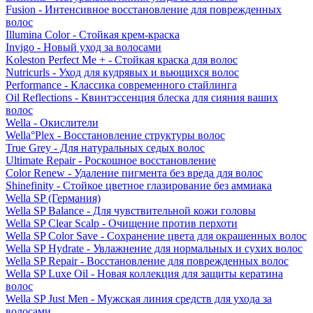
Fusion - Интенсивное восстановление для поврежденных
волос
Illumina Color - Стойкая крем-краска
Invigo - Новый уход за волосами
Koleston Perfect Me + - Стойкая краска для волос
Nutricurls - Уход для кудрявых и вьющихся волос
Performance - Классика современного стайлинга
Oil Reflections - Квинтэссенция блеска для сияния ваших
волос
Wella - Окислители
Wella°Plex - Восстановление структуры волос
True Grey - Для натуральных седых волос
Ultimate Repair - Роскошное восстановление
Color Renew - Удаление пигмента без вреда для волос
Shinefinity - Стойкое цветное глазирование без аммиака
Wella SP (Германия)
Wella SP Balance - Для чувствительной кожи головы
Wella SP Clear Scalp - Очищение против перхоти
Wella SP Color Save - Сохранение цвета для окрашенных волос
Wella SP Hydrate - Увлажнение для нормальных и сухих волос
Wella SP Repair - Восстановление для поврежденных волос
Wella SP Luxe Oil - Новая коллекция для защиты кератина
волос
Wella SP Just Men - Мужская линия средств для ухода за
волосами