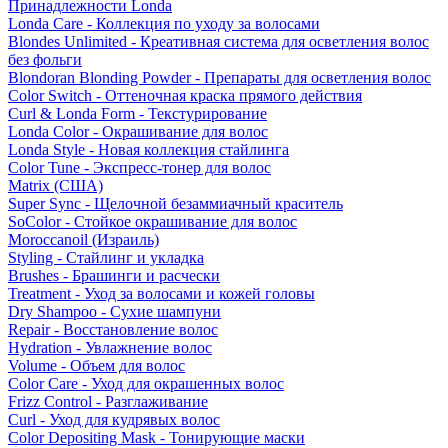
Принадлежности Londa
Londa Care - Коллекция по уходу за волосами
Blondes Unlimited - Креативная система для осветления волос
без фольги
Blondoran Blonding Powder - Препараты для осветления волос
Color Switch - Оттеночная краска прямого действия
Curl & Londa Form - Текстурирование
Londa Color - Окрашивание для волос
Londa Style - Новая коллекция стайлинга
Color Tune - Экспресс-тонер для волос
Matrix (США)
Super Sync - Щелочной безаммиачный краситель
SoColor - Стойкое окрашивание для волос
Moroccanoil (Израиль)
Styling - Стайлинг и укладка
Brushes - Брашинги и расчески
Treatment - Уход за волосами и кожей головы
Dry Shampoo - Сухие шампуни
Repair - Восстановление волос
Hydration - Увлажнение волос
Volume - Объем для волос
Color Care - Уход для окрашенных волос
Frizz Control - Разглаживание
Curl - Уход для кудрявых волос
Color Depositing Mask - Тонирующие маски