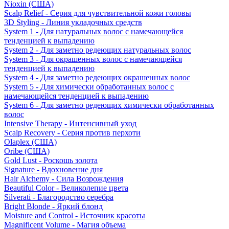
Nioxin (США)
Scalp Relief - Серия для чувствительной кожи головы
3D Styling - Линия укладочных средств
System 1 - Для натуральных волос с намечающейся
тенденцией к выпадению
System 2 - Для заметно редеющих натуральных волос
System 3 - Для окрашенных волос с намечающейся
тенденцией к выпадению
System 4 - Для заметно редеющих окрашенных волос
System 5 - Для химически обработанных волос с
намечающейся тенденцией к выпадению
System 6 - Для заметно редеющих химически обработанных
волос
Intensive Therapy - Интенсивный уход
Scalp Recovery - Серия против перхоти
Olaplex (США)
Oribe (США)
Gold Lust - Роскошь золота
Signature - Вдохновение дня
Hair Alchemy - Сила Возрождения
Beautiful Color - Великолепие цвета
Silverati - Благородство серебра
Bright Blonde - Яркий блонд
Moisture and Control - Источник красоты
Magnificent Volume - Магия объема