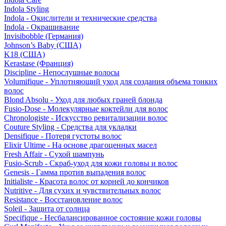
Indola Styling
Indola - Окислители и технические средства
Indola - Окрашивание
Invisibobble (Германия)
Johnson’s Baby (США)
K18 (США)
Kerastase (Франция)
Discipline - Непослушные волосы
Volumifique - Уплотняющий уход для создания объема тонких
волос
Blond Absolu - Уход для любых граней блонда
Fusio-Dose - Молекулярные коктейли для волос
Chronologiste - Искусство ревитализации волос
Couture Styling - Средства для укладки
Densifique - Потеря густоты волос
Elixir Ultime - На основе драгоценных масел
Fresh Affair - Сухой шампунь
Fusio-Scrub - Скраб-уход для кожи головы и волос
Genesis - Гамма против выпадения волос
Initialiste - Красота волос от корней до кончиков
Nutritive - Для сухих и чувствительных волос
Resistance - Восстановление волос
Soleil - Защита от солнца
Specifique - Несбалансированное состояние кожи головы