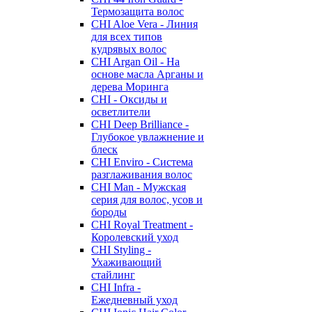
Термозащита волос
CHI Aloe Vera - Линия
для всех типов
кудрявых волос
CHI Argan Oil - На
основе масла Арганы и
дерева Моринга
CHI - Оксиды и
осветлители
CHI Deep Brilliance -
Глубокое увлажнение и
блеск
CHI Enviro - Система
разглаживания волос
CHI Man - Мужская
серия для волос, усов и
бороды
CHI Royal Treatment -
Королевский уход
CHI Styling -
Ухаживающий
стайлинг
CHI Infra -
Ежедневный уход