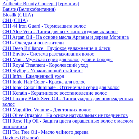
Authentic Beauty Concept (Германия)
Batiste (Великобритания)
Biosilk (США)
CHI (США)
CHI 44 Iron Guard - Термозащита волос
CHI Aloe Vera - Линия для всех типов кудрявых волос
CHI Argan Oil - На основе масла Арганы и дерева Моринга
CHI - Оксиды и осветлители
CHI Deep Brilliance - Глубокое увлажнение и блеск
CHI Enviro - Система разглаживания волос
CHI Man - Мужская серия для волос, усов и бороды
CHI Royal Treatment - Королевский уход
CHI Styling - Ухаживающий стайлинг
CHI Infra - Ежедневный уход
CHI Ionic Hair Color - Краска для волос
CHI Ionic Color Illuminate - Оттеночная серия для волос
CHI Keratin - Кератиновое восстановление волос
CHI Luxury Black Seed Oil - Линия уходов для поврежденных
волос
CHI Magnified Volume - Для тонких волос
CHI Olive Organics - На основе натуральных ингредиентов
CHI Rose Hip Oil - Защита цвета окрашенных волос с маслом
шиповника
CHI Tea Tree Oil - Масло чайного дерева
Davines (Италия)