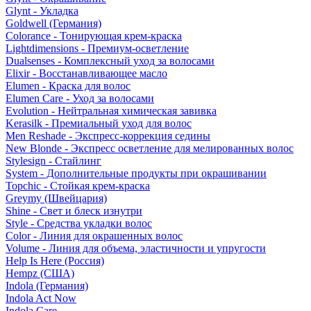
Glynt - Укладка
Goldwell (Германия)
Colorance - Тонирующая крем-краска
Lightdimensions - Премиум-осветление
Dualsenses - Комплексный уход за волосами
Elixir - Восстанавливающее масло
Elumen - Краска для волос
Elumen Care - Уход за волосами
Evolution - Нейтральная химическая завивка
Kerasilk - Премиальный уход для волос
Men Reshade - Экспресс-коррекция седины
New Blonde - Экспресс осветление для мелированных волос
Stylesign - Стайлинг
System - Дополнительные продукты при окрашивании
Topchic - Стойкая крем-краска
Greymy (Швейцария)
Shine - Свет и блеск изнутри
Style - Средства укладки волос
Color - Линия для окрашенных волос
Volume - Линия для объема, эластичности и упругости
Help Is Here (Россия)
Hempz (США)
Indola (Германия)
Indola Act Now
Indola Care