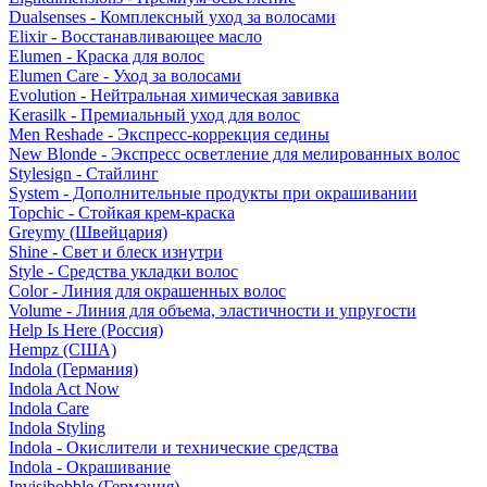
Dualsenses - Комплексный уход за волосами
Elixir - Восстанавливающее масло
Elumen - Краска для волос
Elumen Care - Уход за волосами
Evolution - Нейтральная химическая завивка
Kerasilk - Премиальный уход для волос
Men Reshade - Экспресс-коррекция седины
New Blonde - Экспресс осветление для мелированных волос
Stylesign - Стайлинг
System - Дополнительные продукты при окрашивании
Topchic - Стойкая крем-краска
Greymy (Швейцария)
Shine - Свет и блеск изнутри
Style - Средства укладки волос
Color - Линия для окрашенных волос
Volume - Линия для объема, эластичности и упругости
Help Is Here (Россия)
Hempz (США)
Indola (Германия)
Indola Act Now
Indola Care
Indola Styling
Indola - Окислители и технические средства
Indola - Окрашивание
Invisibobble (Германия)