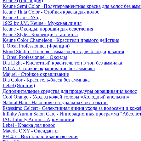
Keune (Голландия)
Keune Semi Color - Полуперманентная краска для волос без амм
Keune Tinta Color - Стойкая краска для волос
Keune Care - Уход
1922 by J.M. Keune - Мужская линия
Keune - Оксиды, порошки для осветления
Keune Style - Коллекция стайлинга
Keune Color Chameleon - Красители прямого действия
L'Oreal Professionnel (Франция)
Blond Studio - Полная гамма средств для блондирования
L'Oreal Professionnel - Оксиды
Dia Light - Кислотный краситель тон в тон без аммиака
INOA - Стойкое окрашивание без аммиака
Majirel - Стойкое окрашивание
Dia Color - Краситель-блеск без аммиака
Lebel (Япония)
Дополнительные средства для процедуры окрашивания волос
Cool Orange - Уход за кожей головы «Холодный апельсин»
Natural Hair - На основе натуральных экстрактов
Estessimo Celcert - Селективная линия ухода за волосами и кож
Infinity Aurum Salon Care - Инновационная программа "Абсолют
IAU Infinity Aurum - Аромалиния
Lebel - Краска для волос
Materia OXY - Оксиданты
PH 4.7 - Восстанавливающая серия