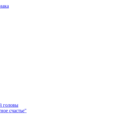
иака
ей головы
ное счастье"