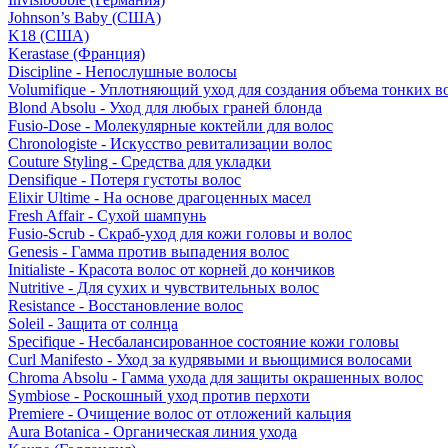
Johnson’s Baby (США)
K18 (США)
Kerastase (Франция)
Discipline - Непослушные волосы
Volumifique - Уплотняющий уход для создания объема тонких в
Blond Absolu - Уход для любых граней блонда
Fusio-Dose - Молекулярные коктейли для волос
Chronologiste - Искусство ревитализации волос
Couture Styling - Средства для укладки
Densifique - Потеря густоты волос
Elixir Ultime - На основе драгоценных масел
Fresh Affair - Сухой шампунь
Fusio-Scrub - Скраб-уход для кожи головы и волос
Genesis - Гамма против выпадения волос
Initialiste - Красота волос от корней до кончиков
Nutritive - Для сухих и чувствительных волос
Resistance - Восстановление волос
Soleil - Защита от солнца
Specifique - Несбалансированное состояние кожи головы
Curl Manifesto - Уход за кудрявыми и вьющимися волосами
Chroma Absolu - Гамма ухода для защиты окрашенных волос
Symbiose - Роскошный уход против перхоти
Premiere - Очищение волос от отложений кальция
Aura Botanica - Органическая линия ухода