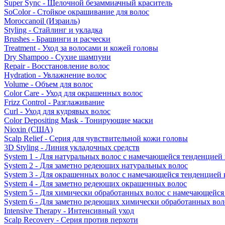
Super Sync - Щелочной безаммиачный краситель
SoColor - Стойкое окрашивание для волос
Moroccanoil (Израиль)
Styling - Стайлинг и укладка
Brushes - Брашинги и расчески
Treatment - Уход за волосами и кожей головы
Dry Shampoo - Сухие шампуни
Repair - Восстановление волос
Hydration - Увлажнение волос
Volume - Объем для волос
Color Care - Уход для окрашенных волос
Frizz Control - Разглаживание
Curl - Уход для кудрявых волос
Color Depositing Mask - Тонирующие маски
Nioxin (США)
Scalp Relief - Серия для чувствительной кожи головы
3D Styling - Линия укладочных средств
System 1 - Для натуральных волос с намечающейся тенденцией
System 2 - Для заметно редеющих натуральных волос
System 3 - Для окрашенных волос с намечающейся тенденцией
System 4 - Для заметно редеющих окрашенных волос
System 5 - Для химически обработанных волос с намечающейс
System 6 - Для заметно редеющих химически обработанных вол
Intensive Therapy - Интенсивный уход
Scalp Recovery - Серия против перхоти