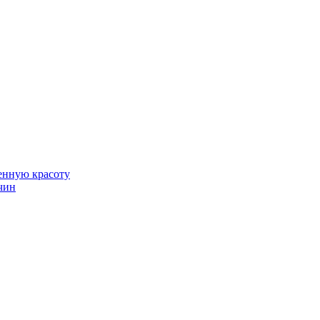
венную красоту
чин