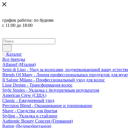
график работы:
по будням
с 11:00 до 18:00
Каталог
Все бренды
Alfaparf (Италия)
Semi di Lino - Уход за волосами, подчеркивающий вашу естест
Blends Of Many - Линия профессиональных продуктов для муж
Il Salone Milano - Профессиональный уход для волос
Lisse Design - Трансформация волос
Style Stories - Укладка с безупречным результатом
American Crew (США)
Classic - Ежедневный уход
Precision Blend - Окрашивание и тонирование
Shave - Средства для бритья
Styling - Укладка и стайлинг
Authentic Beauty Concept (Германия)
Batiste (Великобритания)