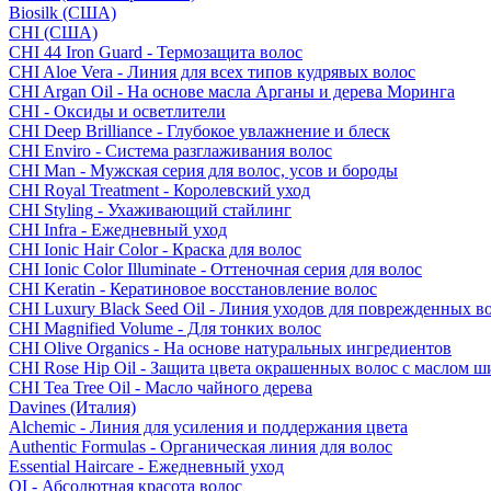
Biosilk (США)
CHI (США)
CHI 44 Iron Guard - Термозащита волос
CHI Aloe Vera - Линия для всех типов кудрявых волос
CHI Argan Oil - На основе масла Арганы и дерева Моринга
CHI - Оксиды и осветлители
CHI Deep Brilliance - Глубокое увлажнение и блеск
CHI Enviro - Система разглаживания волос
CHI Man - Мужская серия для волос, усов и бороды
CHI Royal Treatment - Королевский уход
CHI Styling - Ухаживающий стайлинг
CHI Infra - Ежедневный уход
CHI Ionic Hair Color - Краска для волос
CHI Ionic Color Illuminate - Оттеночная серия для волос
CHI Keratin - Кератиновое восстановление волос
CHI Luxury Black Seed Oil - Линия уходов для поврежденных в
CHI Magnified Volume - Для тонких волос
CHI Olive Organics - На основе натуральных ингредиентов
CHI Rose Hip Oil - Защита цвета окрашенных волос с маслом 
CHI Tea Tree Oil - Масло чайного дерева
Davines (Италия)
Alchemic - Линия для усиления и поддержания цвета
Authentic Formulas - Органическая линия для волос
Essential Haircare - Eжедневный уход
OI - Абсолютная красота волос