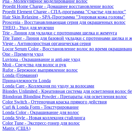
Plia - Молекулярное моделирование волос
Proedit Home Charge - Домашнее восстановление волос
Proedit Element Charge - СПА-программа "Счастье для волос"
Hair Skin Relaxing - SPA-Программа "Здоровая кожа головы"
Proscenia - Восстанавливающая серия для окрашенных волос
THEO - Уход для мужчин
Trie - Линия для укладки с протеинами шелка и жемчуга
Trie Tuner - Линия для базовой укладки с протеинами шелка и 
Viege - Антивозростная органическая серия
Locor Serum Color - Восстановление волос во время окрашиван
One - Премиум уход
Luviona - Окрашивание и anti-age уход
Moii - Средства для волос и рук
Rufor - Бережное выпрямление волос
Londa (Германия)
Принадлежности Londa
Londa Care - Коллекция по уходу за волосами
Blondes Unlimited - Креативная система для осветления волос б
Blondoran Blonding Powder - Препараты для осветления волос
Color Switch - Оттеночная краска прямого действия
Curl & Londa Form - Текстурирование
Londa Color - Окрашивание для волос
Londa Style - Новая коллекция стайлинга
Color Tune - Экспресс-тонер для волос
Matrix (США)