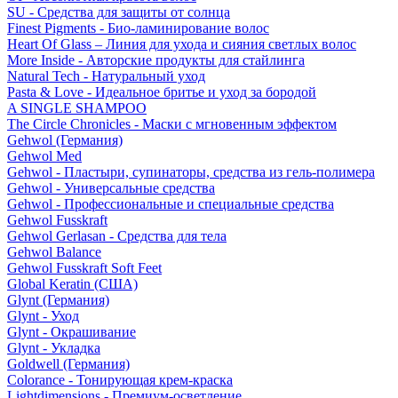
SU - Средства для защиты от солнца
Finest Pigments - Био-ламинирование волос
Heart Of Glass – Линия для ухода и сияния светлых волос
More Inside - Авторские продукты для стайлинга
Natural Tech - Натуральный уход
Pasta & Love - Идеальное бритье и уход за бородой
A SINGLE SHAMPOO
The Circle Chronicles - Маски с мгновенным эффектом
Gehwol (Германия)
Gehwol Med
Gehwol - Пластыри, супинаторы, средства из гель-полимера
Gehwol - Универсальные средства
Gehwol - Профессиональные и специальные средства
Gehwol Fusskraft
Gehwol Gerlasan - Средства для тела
Gehwol Balance
Gehwol Fusskraft Soft Feet
Global Keratin (США)
Glynt (Германия)
Glynt - Уход
Glynt - Окрашивание
Glynt - Укладка
Goldwell (Германия)
Colorance - Тонирующая крем-краска
Lightdimensions - Премиум-осветление