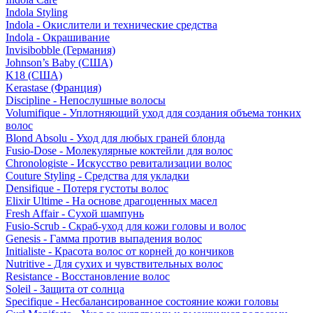
Indola Styling
Indola - Окислители и технические средства
Indola - Окрашивание
Invisibobble (Германия)
Johnson’s Baby (США)
K18 (США)
Kerastase (Франция)
Discipline - Непослушные волосы
Volumifique - Уплотняющий уход для создания объема тонких
волос
Blond Absolu - Уход для любых граней блонда
Fusio-Dose - Молекулярные коктейли для волос
Chronologiste - Искусство ревитализации волос
Couture Styling - Средства для укладки
Densifique - Потеря густоты волос
Elixir Ultime - На основе драгоценных масел
Fresh Affair - Сухой шампунь
Fusio-Scrub - Скраб-уход для кожи головы и волос
Genesis - Гамма против выпадения волос
Initialiste - Красота волос от корней до кончиков
Nutritive - Для сухих и чувствительных волос
Resistance - Восстановление волос
Soleil - Защита от солнца
Specifique - Несбалансированное состояние кожи головы