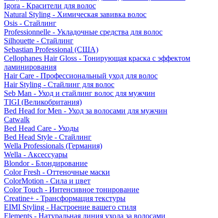
Igora - Красители для волос
Natural Styling - Химическая завивка волос
Osis - Стайлинг
Professionnelle - Укладочные средства для волос
Silhouette - Стайлинг
Sebastian Professional (США)
Cellophanes Hair Gloss - Тонирующая краска с эффектом
ламинирования
Hair Care - Профессиональный уход для волос
Hair Styling - Стайлинг для волос
Seb Man - Уход и стайлинг волос для мужчин
TIGI (Великобритания)
Bed Head for Men - Уход за волосами для мужчин
Catwalk
Bed Head Care - Уходы
Bed Head Style - Стайлинг
Wella Professionals (Германия)
Wella - Аксессуары
Blondor - Блондирование
Color Fresh - Оттеночные маски
ColorMotion - Сила и цвет
Color Touch - Интенсивное тонирование
Creatine+ - Трансформация текстуры
EIMI Styling - Настроение вашего стиля
Elements - Натуральная линия ухода за волосами