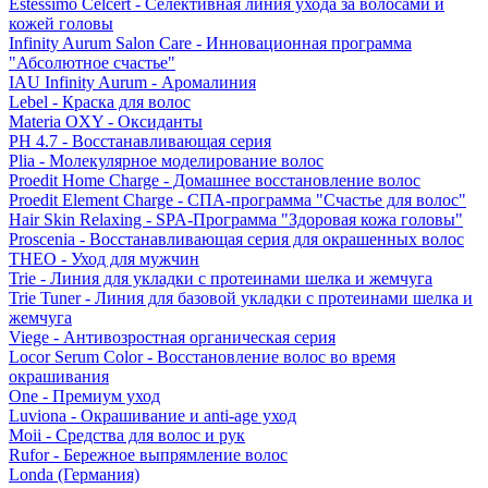
Estessimo Celcert - Селективная линия ухода за волосами и
кожей головы
Infinity Aurum Salon Care - Инновационная программа
"Абсолютное счастье"
IAU Infinity Aurum - Аромалиния
Lebel - Краска для волос
Materia OXY - Оксиданты
PH 4.7 - Восстанавливающая серия
Plia - Молекулярное моделирование волос
Proedit Home Charge - Домашнее восстановление волос
Proedit Element Charge - СПА-программа "Счастье для волос"
Hair Skin Relaxing - SPA-Программа "Здоровая кожа головы"
Proscenia - Восстанавливающая серия для окрашенных волос
THEO - Уход для мужчин
Trie - Линия для укладки с протеинами шелка и жемчуга
Trie Tuner - Линия для базовой укладки с протеинами шелка и
жемчуга
Viege - Антивозростная органическая серия
Locor Serum Color - Восстановление волос во время
окрашивания
One - Премиум уход
Luviona - Окрашивание и anti-age уход
Moii - Средства для волос и рук
Rufor - Бережное выпрямление волос
Londa (Германия)