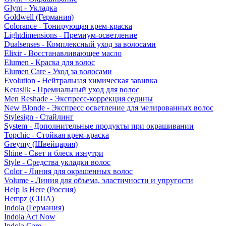
Glynt - Укладка
Goldwell (Германия)
Colorance - Тонирующая крем-краска
Lightdimensions - Премиум-осветление
Dualsenses - Комплексный уход за волосами
Elixir - Восстанавливающее масло
Elumen - Краска для волос
Elumen Care - Уход за волосами
Evolution - Нейтральная химическая завивка
Kerasilk - Премиальный уход для волос
Men Reshade - Экспресс-коррекция седины
New Blonde - Экспресс осветление для мелированных волос
Stylesign - Стайлинг
System - Дополнительные продукты при окрашивании
Topchic - Стойкая крем-краска
Greymy (Швейцария)
Shine - Свет и блеск изнутри
Style - Средства укладки волос
Color - Линия для окрашенных волос
Volume - Линия для объема, эластичности и упругости
Help Is Here (Россия)
Hempz (США)
Indola (Германия)
Indola Act Now
Indola Care