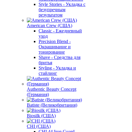
Style Stories - Укладка с
безупречным
результатом
American Crew (США)
Classic - Ежедневный
уход
Precision Blend -
Окрашивание и
тонирование
Shave - Средства для
бритья
Styling - Укладка и
стайлинг
Authentic Beauty Concept
(Германия)
Batiste (Великобритания)
Biosilk (США)
CHI (США)
CHI 44 Iron Guard -