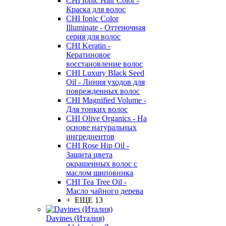
CHI Ionic Hair Color -
Краска для волос
CHI Ionic Color
Illuminate - Оттеночная
серия для волос
CHI Keratin -
Кератиновое
восстановление волос
CHI Luxury Black Seed
Oil - Линия уходов для
поврежденных волос
CHI Magnified Volume -
Для тонких волос
CHI Olive Organics - На
основе натуральных
ингредиентов
CHI Rose Hip Oil -
Защита цвета
окрашенных волос с
маслом шиповника
CHI Tea Tree Oil -
Масло чайного дерева
+ ЕЩЕ 13
Davines (Италия)