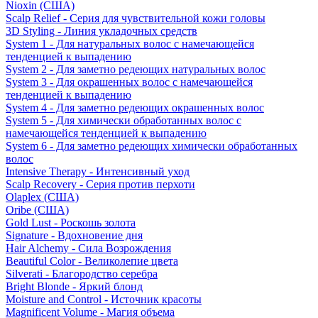
Nioxin (США)
Scalp Relief - Серия для чувствительной кожи головы
3D Styling - Линия укладочных средств
System 1 - Для натуральных волос с намечающейся
тенденцией к выпадению
System 2 - Для заметно редеющих натуральных волос
System 3 - Для окрашенных волос с намечающейся
тенденцией к выпадению
System 4 - Для заметно редеющих окрашенных волос
System 5 - Для химически обработанных волос с
намечающейся тенденцией к выпадению
System 6 - Для заметно редеющих химически обработанных
волос
Intensive Therapy - Интенсивный уход
Scalp Recovery - Серия против перхоти
Olaplex (США)
Oribe (США)
Gold Lust - Роскошь золота
Signature - Вдохновение дня
Hair Alchemy - Сила Возрождения
Beautiful Color - Великолепие цвета
Silverati - Благородство серебра
Bright Blonde - Яркий блонд
Moisture and Control - Источник красоты
Magnificent Volume - Магия объема