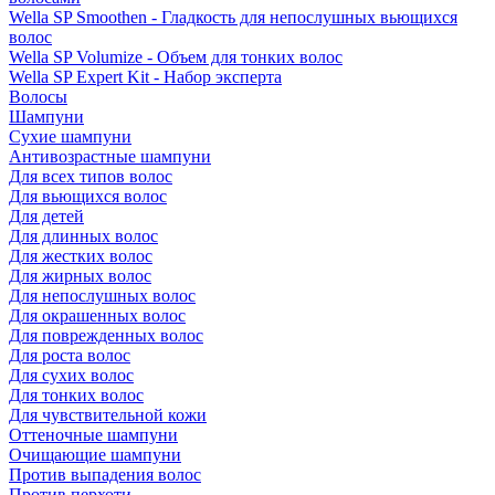
Wella SP Smoothen - Гладкость для непослушных вьющихся
волос
Wella SP Volumize - Объем для тонких волос
Wella SP Expert Kit - Набор эксперта
Волосы
Шампуни
Сухие шампуни
Антивозрастные шампуни
Для всех типов волос
Для вьющихся волос
Для детей
Для длинных волос
Для жестких волос
Для жирных волос
Для непослушных волос
Для окрашенных волос
Для поврежденных волос
Для роста волос
Для сухих волос
Для тонких волос
Для чувствительной кожи
Оттеночные шампуни
Очищающие шампуни
Против выпадения волос
Против перхоти