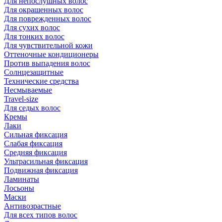
Для непослушных волос
Для окрашенных волос
Для поврежденных волос
Для сухих волос
Для тонких волос
Для чувствительной кожи
Оттеночные кондиционеры
Против выпадения волос
Солнцезащитные
Технические средства
Несмываемые
Travel-size
Для седых волос
Кремы
Лаки
Сильная фиксация
Слабая фиксация
Средняя фиксация
Ультрасильная фиксация
Подвижная фиксация
Ламинаты
Лосьоны
Маски
Антивозрастные
Для всех типов волос