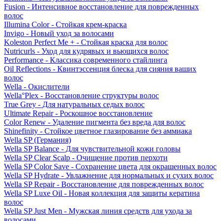
Fusion - Интенсивное восстановление для поврежденных
волос
Illumina Color - Стойкая крем-краска
Invigo - Новый уход за волосами
Koleston Perfect Me + - Стойкая краска для волос
Nutricurls - Уход для кудрявых и вьющихся волос
Performance - Классика современного стайлинга
Oil Reflections - Квинтэссенция блеска для сияния ваших
волос
Wella - Окислители
Wella°Plex - Восстановление структуры волос
True Grey - Для натуральных седых волос
Ultimate Repair - Роскошное восстановление
Color Renew - Удаление пигмента без вреда для волос
Shinefinity - Стойкое цветное глазирование без аммиака
Wella SP (Германия)
Wella SP Balance - Для чувствительной кожи головы
Wella SP Clear Scalp - Очищение против перхоти
Wella SP Color Save - Сохранение цвета для окрашенных волос
Wella SP Hydrate - Увлажнение для нормальных и сухих волос
Wella SP Repair - Восстановление для поврежденных волос
Wella SP Luxe Oil - Новая коллекция для защиты кератина
волос
Wella SP Just Men - Мужская линия средств для ухода за
волосами