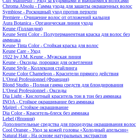
Curl Manifesto - Уход за кудрявыми и вьющимися волосами
Chroma Absolu - Гамма ухода для защиты окрашенных волос
Symbiose - Роскошный уход против перхоти
Premiere - Очищение волос от отложений кальция
Aura Botanica - Органическая линия ухода
Keune (Голландия)
Keune Semi Color - Полуперманентная краска для волос без
аммиака
Keune Tinta Color - Стойкая краска для волос
Keune Care - Уход
1922 by J.M. Keune - Мужская линия
Keune - Оксиды, порошки для осветления
Keune Style - Коллекция стайлинга
Keune Color Chameleon - Красители прямого действия
L'Oreal Professionnel (Франция)
Blond Studio - Полная гамма средств для блондирования
L'Oreal Professionnel - Оксиды
Dia Light - Кислотный краситель тон в тон без аммиака
INOA - Стойкое окрашивание без аммиака
Majirel - Стойкое окрашивание
Dia Color - Краситель-блеск без аммиака
Lebel (Япония)
Дополнительные средства для процедуры окрашивания волос
Cool Orange - Уход за кожей головы «Холодный апельсин»
Natural Hair - На основе натуральных экстрактов