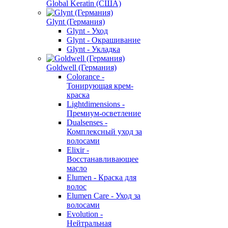
Global Keratin (США)
Glynt (Германия)
Glynt - Уход
Glynt - Окрашивание
Glynt - Укладка
Goldwell (Германия)
Colorance -
Тонирующая крем-
краска
Lightdimensions -
Премиум-осветление
Dualsenses -
Комплексный уход за
волосами
Elixir -
Восстанавливающее
масло
Elumen - Краска для
волос
Elumen Care - Уход за
волосами
Evolution -
Нейтральная