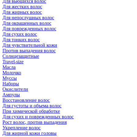
Для вьющихся волос
Для жестких волос
Для жирных волос
Для непослушных волос
Для окрашенных волос
Для поврежденных волос
Для сухих волос
Для тонких волос
Для чувствительной кожи
Против выпадения волос
Солнцезащитные
Travel-size
Масла
Молочко
Муссы
Наборы
Окислители
Ампулы
Восстановление волос
Для густоты и объема волос
При химической обработке
Для сухих и поврежденных волос
Рост волос, против выпадения
Укрепление волос
Для жирной кожи головы