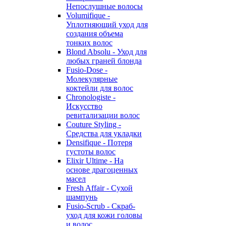
Непослушные волосы
Volumifique -
Уплотняющий уход для
создания объема
тонких волос
Blond Absolu - Уход для
любых граней блонда
Fusio-Dose -
Молекулярные
коктейли для волос
Chronologiste -
Искусство
ревитализации волос
Couture Styling -
Средства для укладки
Densifique - Потеря
густоты волос
Elixir Ultime - На
основе драгоценных
масел
Fresh Affair - Сухой
шампунь
Fusio-Scrub - Скраб-
уход для кожи головы
и волос