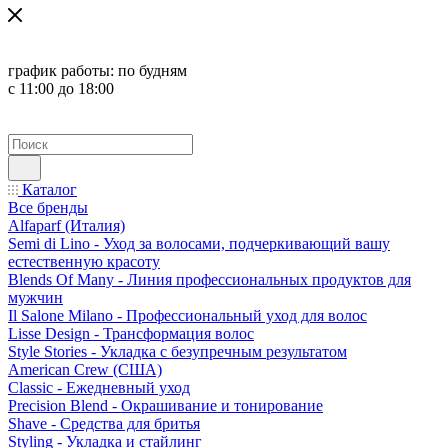
график работы:
по будням
с 11:00 до 18:00
Каталог
Все бренды
Alfaparf (Италия)
Semi di Lino - Уход за волосами, подчеркивающий вашу
естественную красоту
Blends Of Many - Линия профессиональных продуктов для
мужчин
Il Salone Milano - Профессиональный уход для волос
Lisse Design - Трансформация волос
Style Stories - Укладка с безупречным результатом
American Crew (США)
Classic - Ежедневный уход
Precision Blend - Окрашивание и тонирование
Shave - Средства для бритья
Styling - Укладка и стайлинг