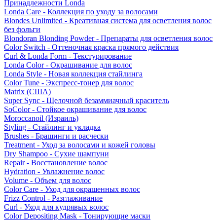
Принадлежности Londa
Londa Care - Коллекция по уходу за волосами
Blondes Unlimited - Креативная система для осветления волос
без фольги
Blondoran Blonding Powder - Препараты для осветления волос
Color Switch - Оттеночная краска прямого действия
Curl & Londa Form - Текстурирование
Londa Color - Окрашивание для волос
Londa Style - Новая коллекция стайлинга
Color Tune - Экспресс-тонер для волос
Matrix (США)
Super Sync - Щелочной безаммиачный краситель
SoColor - Стойкое окрашивание для волос
Moroccanoil (Израиль)
Styling - Стайлинг и укладка
Brushes - Брашинги и расчески
Treatment - Уход за волосами и кожей головы
Dry Shampoo - Сухие шампуни
Repair - Восстановление волос
Hydration - Увлажнение волос
Volume - Объем для волос
Color Care - Уход для окрашенных волос
Frizz Control - Разглаживание
Curl - Уход для кудрявых волос
Color Depositing Mask - Тонирующие маски