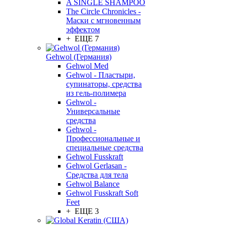
A SINGLE SHAMPOO
The Circle Chronicles -
Маски с мгновенным
эффектом
+ ЕЩЕ 7
Gehwol (Германия)
Gehwol Med
Gehwol - Пластыри,
супинаторы, средства
из гель-полимера
Gehwol -
Универсальные
средства
Gehwol -
Профессиональные и
специальные средства
Gehwol Fusskraft
Gehwol Gerlasan -
Средства для тела
Gehwol Balance
Gehwol Fusskraft Soft
Feet
+ ЕЩЕ 3