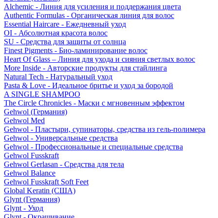
Alchemic - Линия для усиления и поддержания цвета
Authentic Formulas - Органическая линия для волос
Essential Haircare - Eжедневный уход
OI - Абсолютная красота волос
SU - Средства для защиты от солнца
Finest Pigments - Био-ламинирование волос
Heart Of Glass – Линия для ухода и сияния светлых волос
More Inside - Авторские продукты для стайлинга
Natural Tech - Натуральный уход
Pasta & Love - Идеальное бритье и уход за бородой
A SINGLE SHAMPOO
The Circle Chronicles - Маски с мгновенным эффектом
Gehwol (Германия)
Gehwol Med
Gehwol - Пластыри, супинаторы, средства из гель-полимера
Gehwol - Универсальные средства
Gehwol - Профессиональные и специальные средства
Gehwol Fusskraft
Gehwol Gerlasan - Средства для тела
Gehwol Balance
Gehwol Fusskraft Soft Feet
Global Keratin (США)
Glynt (Германия)
Glynt - Уход
Glynt - Окрашивание