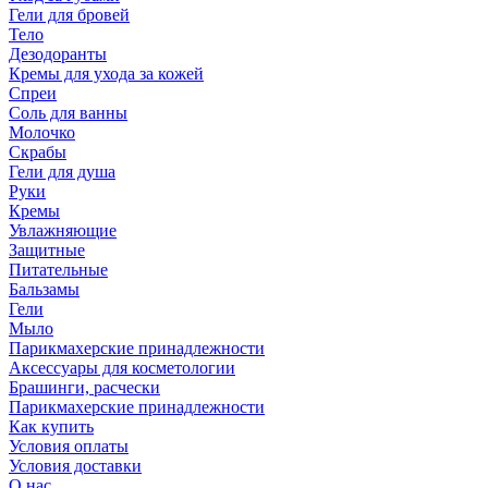
Гели для бровей
Тело
Дезодоранты
Кремы для ухода за кожей
Спреи
Соль для ванны
Молочко
Скрабы
Гели для душа
Руки
Кремы
Увлажняющие
Защитные
Питательные
Бальзамы
Гели
Мыло
Парикмахерские принадлежности
Аксессуары для косметологии
Брашинги, расчески
Парикмахерские принадлежности
Как купить
Условия оплаты
Условия доставки
О нас