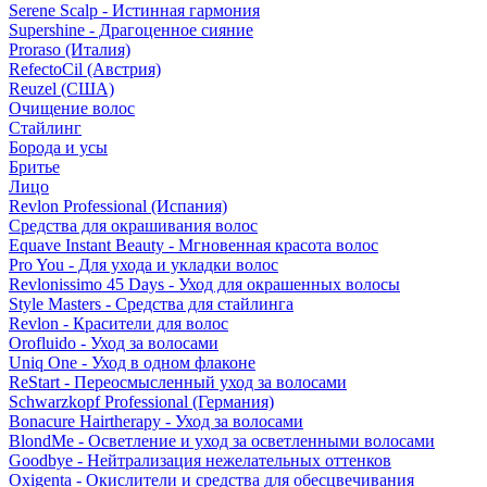
Serene Scalp - Истинная гармония
Supershine - Драгоценное сияние
Proraso (Италия)
RefectoCil (Австрия)
Reuzel (США)
Очищение волос
Стайлинг
Борода и усы
Бритье
Лицо
Revlon Professional (Испания)
Средства для окрашивания волос
Equave Instant Beauty - Мгновенная красота волос
Pro You - Для ухода и укладки волос
Revlonissimo 45 Days - Уход для окрашенных волосы
Style Masters - Средства для стайлинга
Revlon - Красители для волос
Orofluido - Уход за волосами
Uniq One - Уход в одном флаконе
ReStart - Переосмысленный уход за волосами
Schwarzkopf Professional (Германия)
Bonacure Hairtherapy - Уход за волосами
BlondMe - Осветление и уход за осветленными волосами
Goodbye - Нейтрализация нежелательных оттенков
Oxigenta - Окислители и средства для обесцвечивания