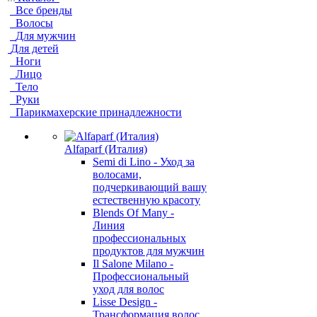
Все бренды
Волосы
Для мужчин
Для детей
Ноги
Лицо
Тело
Руки
Парикмахерские принадлежности
Alfaparf (Италия)
Semi di Lino - Уход за
волосами,
подчеркивающий вашу
естественную красоту
Blends Of Many -
Линия
профессиональных
продуктов для мужчин
Il Salone Milano -
Профессиональный
уход для волос
Lisse Design -
Трансформация волос