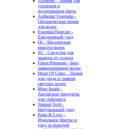
Alchemic - Линия для
усиления и
поддержания цвета
Authentic Formulas -
Органическая линия
для волос
Essential Haircare -
Eжедневный уход
OI - Абсолютная
красота волос
SU - Средства для
защиты от солнца
Finest Pigments - Био-
ламинирование волос
Heart Of Glass – Линия
для ухода и сияния
светлых волос
More Inside -
Авторские продукты
для стайлинга
Natural Tech -
Натуральный уход
Pasta & Love -
Идеальное бритье и
уход за бородой