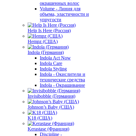
окрашенных волос
Volume - Линия для
объема, эластичности и
упругости
Help Is Here (Россия)
Hempz (США)
Indola (Германия)
Indola Act Now
Indola Care
Indola Styling
Indola - Окислители и
технические средства
Indola - Окрашивание
Invisibobble (Германия)
Johnson’s Baby (США)
K18 (США)
Kerastase (Франция)
Discipline -