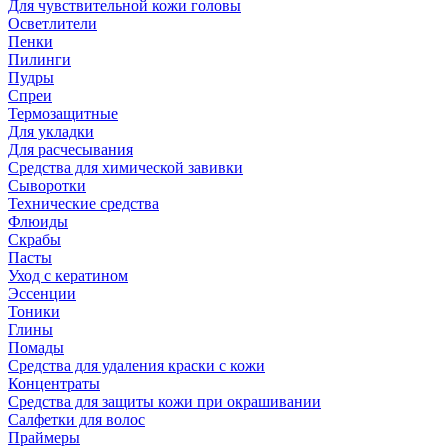
Для чувствительной кожи головы
Осветлители
Пенки
Пилинги
Пудры
Спреи
Термозащитные
Для укладки
Для расчесывания
Средства для химической завивки
Сыворотки
Технические средства
Флюиды
Скрабы
Пасты
Уход с кератином
Эссенции
Тоники
Глины
Помады
Средства для удаления краски с кожи
Концентраты
Средства для защиты кожи при окрашивании
Салфетки для волос
Праймеры