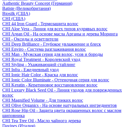
Authentic Beauty Concept (Германия)
Batiste (Великобритания)
Biosilk (США)
CHI (США)
CHI 44 Iron Guard - Термозащита волос
CHI Aloe Vera - Линия для всех типов кудрявых волос
CHI Argan Oil - На основе масла Арганы и дерева Моринга
CHI - Оксиды и осветлители
CHI Deep Brilliance - Глубокое увлажнение и блеск
CHI Enviro - Система разглаживания волос
CHI Man - Мужская серия для волос, усов и бороды
CHI Royal Treatment - Королевский уход
CHI Styling - Ухаживающий стайлинг
CHI Infra - Ежедневный уход
CHI Ionic Hair Color - Краска для волос
CHI Ionic Color Illuminate - Оттеночная серия для волос
CHI Keratin - Кератиновое восстановление волос
CHI Luxury Black Seed Oil - Линия уходов для поврежденных
волос
CHI Magnified Volume - Для тонких волос
CHI Olive Organics - На основе натуральных ингредиентов
CHI Rose Hip Oil - Защита цвета окрашенных волос с маслом
шиповника
CHI Tea Tree Oil - Масло чайного дерева
Davines (Италия)