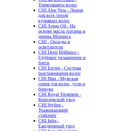
Термозащита волос
CHI Aloe Vera - Линия
для всех типов
кудрявых волос
CHI Argan Oil - На
основе масла Арганы и
дерева Моринга
CHI - Оксиды и
осветлители
CHI Deep Brilliance -
Глубокое увлажнение и
блеск
CHI Enviro - Система
разглаживания волос
CHI Man - Мужская
серия для волос, усов и
бороды
CHI Royal Treatment -
Королевский уход
CHI Styling -
Ухаживающий
стайлинг
CHI Infra -
Ежедневный уход