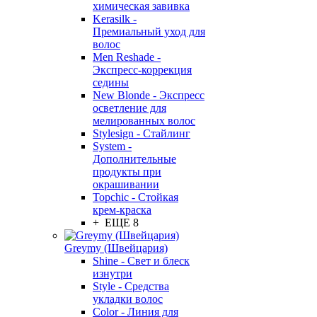
химическая завивка
Kerasilk -
Премиальный уход для
волос
Men Reshade -
Экспресс-коррекция
седины
New Blonde - Экспресс
осветление для
мелированных волос
Stylesign - Стайлинг
System -
Дополнительные
продукты при
окрашивании
Topchic - Стойкая
крем-краска
+ ЕЩЕ 8
Greymy (Швейцария)
Shine - Свет и блеск
изнутри
Style - Средства
укладки волос
Color - Линия для