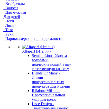
Все бренды
Волосы
Для мужчин
Для детей
Ноги
Лицо
Тело
Руки
Парикмахерские принадлежности
Alfaparf (Италия)
Semi di Lino - Уход за
волосами,
подчеркивающий вашу
естественную красоту
Blends Of Many -
Линия
профессиональных
продуктов для мужчин
Il Salone Milano -
Профессиональный
уход для волос
Lisse Design -
Трансформация волос