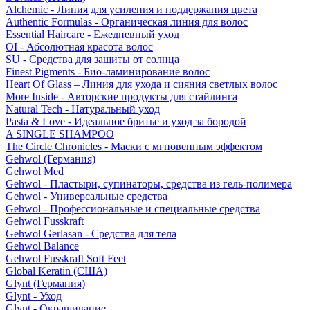
Alchemic - Линия для усиления и поддержания цвета
Authentic Formulas - Органическая линия для волос
Essential Haircare - Eжедневный уход
OI - Абсолютная красота волос
SU - Средства для защиты от солнца
Finest Pigments - Био-ламинирование волос
Heart Of Glass – Линия для ухода и сияния светлых волос
More Inside - Авторские продукты для стайлинга
Natural Tech - Натуральный уход
Pasta & Love - Идеальное бритье и уход за бородой
A SINGLE SHAMPOO
The Circle Chronicles - Маски с мгновенным эффектом
Gehwol (Германия)
Gehwol Med
Gehwol - Пластыри, супинаторы, средства из гель-полимера
Gehwol - Универсальные средства
Gehwol - Профессиональные и специальные средства
Gehwol Fusskraft
Gehwol Gerlasan - Средства для тела
Gehwol Balance
Gehwol Fusskraft Soft Feet
Global Keratin (США)
Glynt (Германия)
Glynt - Уход
Glynt - Окрашивание