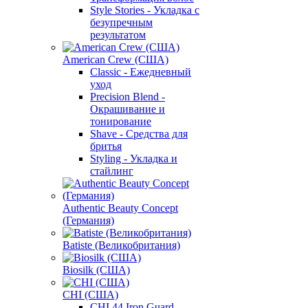
Style Stories - Укладка с
безупречным
результатом
American Crew (США)
Classic - Ежедневный
уход
Precision Blend -
Окрашивание и
тонирование
Shave - Средства для
бритья
Styling - Укладка и
стайлинг
Authentic Beauty Concept
(Германия)
Batiste (Великобритания)
Biosilk (США)
CHI (США)
CHI 44 Iron Guard -