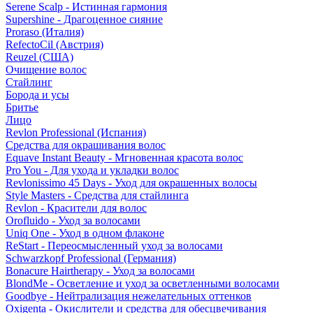
Serene Scalp - Истинная гармония
Supershine - Драгоценное сияние
Proraso (Италия)
RefectoCil (Австрия)
Reuzel (США)
Очищение волос
Стайлинг
Борода и усы
Бритье
Лицо
Revlon Professional (Испания)
Средства для окрашивания волос
Equave Instant Beauty - Мгновенная красота волос
Pro You - Для ухода и укладки волос
Revlonissimo 45 Days - Уход для окрашенных волосы
Style Masters - Средства для стайлинга
Revlon - Красители для волос
Orofluido - Уход за волосами
Uniq One - Уход в одном флаконе
ReStart - Переосмысленный уход за волосами
Schwarzkopf Professional (Германия)
Bonacure Hairtherapy - Уход за волосами
BlondMe - Осветление и уход за осветленными волосами
Goodbye - Нейтрализация нежелательных оттенков
Oxigenta - Окислители и средства для обесцвечивания