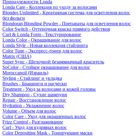
Принадлежности Londa
Londa Care - Коллекция по уходу за волосами
Blondes Unlimited - Креативная система для осветления волос
без фольги
Blondoran Blonding Powder - Препараты для осветления волос
Color Switch - Оттеночная краска прямого действия
Curl & Londa Form - Текстурирование
Londa Color - Окрашивание для волос
Londa Style - Новая коллекция стайлинга
Color Tune - Экспресс-тонер для волос
Matrix (США)
Super Sync - Щелочной безаммиачный краситель
SoColor - Стойкое окрашивание для волос
Moroccanoil (Израиль)
Styling - Стайлинг и укладка
Brushes - Брашинги и расчески
Treatment - Уход за волосами и кожей головы
Dry Shampoo - Сухие шампуни
Repair - Восстановление волос
Hydration - Увлажнение волос
Volume - Объем для волос
Color Care - Уход для окрашенных волос
Frizz Control - Разглаживание
Curl - Уход для кудрявых волос
Color Depositing Mask - Тонирующие маски