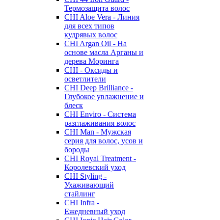
Термозащита волос
CHI Aloe Vera - Линия
для всех типов
кудрявых волос
CHI Argan Oil - На
основе масла Арганы и
дерева Моринга
CHI - Оксиды и
осветлители
CHI Deep Brilliance -
Глубокое увлажнение и
блеск
CHI Enviro - Система
разглаживания волос
CHI Man - Мужская
серия для волос, усов и
бороды
CHI Royal Treatment -
Королевский уход
CHI Styling -
Ухаживающий
стайлинг
CHI Infra -
Ежедневный уход