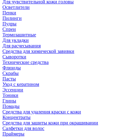
Для чувствительной кожи головы
Осветлители
Пенки
Пилинги
Пудры
Спреи
Термозащитные
Для укладки
Для расчесывания
Средства для химической завивки
Сыворотки
Технические средства
Флюиды
Скрабы
Пасты
Уход с кератином
Эссенции
Тоники
Глины
Помады
Средства для удаления краски с кожи
Концентраты
Средства для защиты кожи при окрашивании
Салфетки для волос
Праймеры