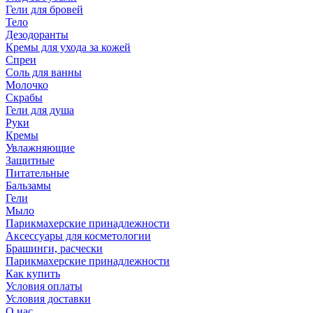
Гели для бровей
Тело
Дезодоранты
Кремы для ухода за кожей
Спреи
Соль для ванны
Молочко
Скрабы
Гели для душа
Руки
Кремы
Увлажняющие
Защитные
Питательные
Бальзамы
Гели
Мыло
Парикмахерские принадлежности
Аксессуары для косметологии
Брашинги, расчески
Парикмахерские принадлежности
Как купить
Условия оплаты
Условия доставки
О нас