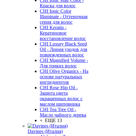
CHI Ionic Hair Color -
Краска для волос
CHI Ionic Color
Illuminate - Оттеночная
серия для волос
CHI Keratin -
Кератиновое
восстановление волос
CHI Luxury Black Seed
Oil - Линия уходов для
поврежденных волос
CHI Magnified Volume -
Для тонких волос
CHI Olive Organics - На
основе натуральных
ингредиентов
CHI Rose Hip Oil -
Защита цвета
окрашенных волос с
маслом шиповника
CHI Tea Tree Oil -
Масло чайного дерева
+ ЕЩЕ 13
Davines (Италия)