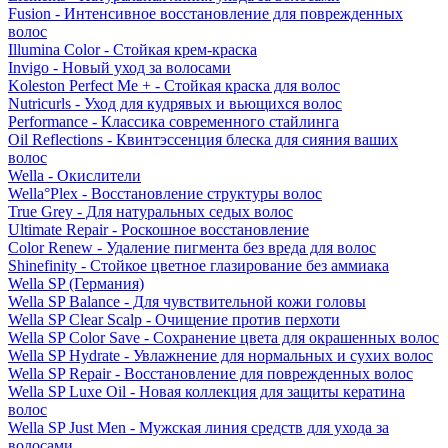
Fusion - Интенсивное восстановление для поврежденных
волос
Illumina Color - Стойкая крем-краска
Invigo - Новый уход за волосами
Koleston Perfect Me + - Стойкая краска для волос
Nutricurls - Уход для кудрявых и вьющихся волос
Performance - Классика современного стайлинга
Oil Reflections - Квинтэссенция блеска для сияния ваших
волос
Wella - Окислители
Wella°Plex - Восстановление структуры волос
True Grey - Для натуральных седых волос
Ultimate Repair - Роскошное восстановление
Color Renew - Удаление пигмента без вреда для волос
Shinefinity - Стойкое цветное глазирование без аммиака
Wella SP (Германия)
Wella SP Balance - Для чувствительной кожи головы
Wella SP Clear Scalp - Очищение против перхоти
Wella SP Color Save - Сохранение цвета для окрашенных волос
Wella SP Hydrate - Увлажнение для нормальных и сухих волос
Wella SP Repair - Восстановление для поврежденных волос
Wella SP Luxe Oil - Новая коллекция для защиты кератина
волос
Wella SP Just Men - Мужская линия средств для ухода за
волосами