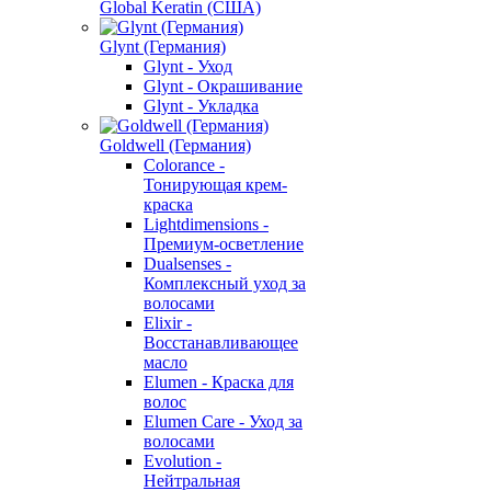
Global Keratin (США)
Glynt (Германия)
Glynt - Уход
Glynt - Окрашивание
Glynt - Укладка
Goldwell (Германия)
Colorance -
Тонирующая крем-
краска
Lightdimensions -
Премиум-осветление
Dualsenses -
Комплексный уход за
волосами
Elixir -
Восстанавливающее
масло
Elumen - Краска для
волос
Elumen Care - Уход за
волосами
Evolution -
Нейтральная