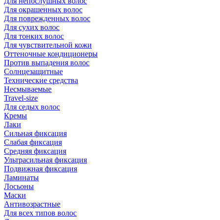
Для непослушных волос
Для окрашенных волос
Для поврежденных волос
Для сухих волос
Для тонких волос
Для чувствительной кожи
Оттеночные кондиционеры
Против выпадения волос
Солнцезащитные
Технические средства
Несмываемые
Travel-size
Для седых волос
Кремы
Лаки
Сильная фиксация
Слабая фиксация
Средняя фиксация
Ультрасильная фиксация
Подвижная фиксация
Ламинаты
Лосьоны
Маски
Антивозрастные
Для всех типов волос