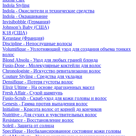
Indola Styling
Indola - Окислители и технические средства
Indola - Окрашивание
Invisibobble (Германия)
Johnson’s Baby (США)
K18 (США)
Kerastase (Франция)
Discipline - Непослушные волосы
Volumifique - Уплотняющий уход для создания объема тонких
волос
Blond Absolu - Уход для любых граней блонда
Fusio-Dose - Молекулярные коктейли для волос
Chronologiste - Искусство ревитализации волос
Couture Styling - Средства для укладки
Densifique - Потеря густоты волос
Elixir Ultime - На основе драгоценных масел
Fresh Affair - Сухой шампунь
Fusio-Scrub - Скраб-уход для кожи головы и волос
Genesis - Гамма против выпадения волос
Initialiste - Красота волос от корней до кончиков
Nutritive - Для сухих и чувствительных волос
Resistance - Восстановление волос
Soleil - Защита от солнца
Specifique - Несбалансированное состояние кожи головы