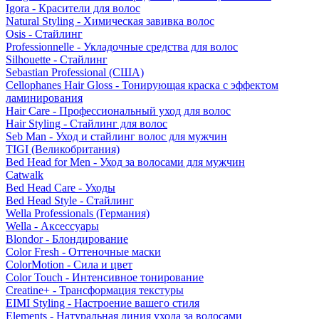
Igora - Красители для волос
Natural Styling - Химическая завивка волос
Osis - Стайлинг
Professionnelle - Укладочные средства для волос
Silhouette - Стайлинг
Sebastian Professional (США)
Cellophanes Hair Gloss - Тонирующая краска с эффектом
ламинирования
Hair Care - Профессиональный уход для волос
Hair Styling - Стайлинг для волос
Seb Man - Уход и стайлинг волос для мужчин
TIGI (Великобритания)
Bed Head for Men - Уход за волосами для мужчин
Catwalk
Bed Head Care - Уходы
Bed Head Style - Стайлинг
Wella Professionals (Германия)
Wella - Аксессуары
Blondor - Блондирование
Color Fresh - Оттеночные маски
ColorMotion - Сила и цвет
Color Touch - Интенсивное тонирование
Creatine+ - Трансформация текстуры
EIMI Styling - Настроение вашего стиля
Elements - Натуральная линия ухода за волосами