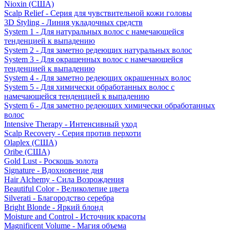
Nioxin (США)
Scalp Relief - Серия для чувствительной кожи головы
3D Styling - Линия укладочных средств
System 1 - Для натуральных волос с намечающейся
тенденцией к выпадению
System 2 - Для заметно редеющих натуральных волос
System 3 - Для окрашенных волос с намечающейся
тенденцией к выпадению
System 4 - Для заметно редеющих окрашенных волос
System 5 - Для химически обработанных волос с
намечающейся тенденцией к выпадению
System 6 - Для заметно редеющих химически обработанных
волос
Intensive Therapy - Интенсивный уход
Scalp Recovery - Серия против перхоти
Olaplex (США)
Oribe (США)
Gold Lust - Роскошь золота
Signature - Вдохновение дня
Hair Alchemy - Сила Возрождения
Beautiful Color - Великолепие цвета
Silverati - Благородство серебра
Bright Blonde - Яркий блонд
Moisture and Control - Источник красоты
Magnificent Volume - Магия объема