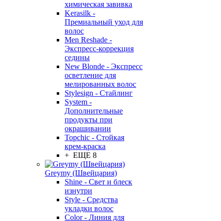
химическая завивка
Kerasilk -
Премиальный уход для
волос
Men Reshade -
Экспресс-коррекция
седины
New Blonde - Экспресс
осветление для
мелированных волос
Stylesign - Стайлинг
System -
Дополнительные
продукты при
окрашивании
Topchic - Стойкая
крем-краска
+ ЕЩЕ 8
Greymy (Швейцария)
Shine - Свет и блеск
изнутри
Style - Средства
укладки волос
Color - Линия для