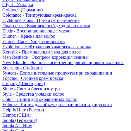
Glynt - Укладка
Goldwell (Германия)
Colorance - Тонирующая крем-краска
Lightdimensions - Премиум-осветление
Dualsenses - Комплексный уход за волосами
Elixir - Восстанавливающее масло
Elumen - Краска для волос
Elumen Care - Уход за волосами
Evolution - Нейтральная химическая завивка
Kerasilk - Премиальный уход для волос
Men Reshade - Экспресс-коррекция седины
New Blonde - Экспресс осветление для мелированных волос
Stylesign - Стайлинг
System - Дополнительные продукты при окрашивании
Topchic - Стойкая крем-краска
Greymy (Швейцария)
Shine - Свет и блеск изнутри
Style - Средства укладки волос
Color - Линия для окрашенных волос
Volume - Линия для объема, эластичности и упругости
Help Is Here (Россия)
Hempz (США)
Indola (Германия)
Indola Act Now
Indola Care