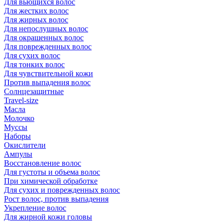
Для вьющихся волос
Для жестких волос
Для жирных волос
Для непослушных волос
Для окрашенных волос
Для поврежденных волос
Для сухих волос
Для тонких волос
Для чувствительной кожи
Против выпадения волос
Солнцезащитные
Travel-size
Масла
Молочко
Муссы
Наборы
Окислители
Ампулы
Восстановление волос
Для густоты и объема волос
При химической обработке
Для сухих и поврежденных волос
Рост волос, против выпадения
Укрепление волос
Для жирной кожи головы