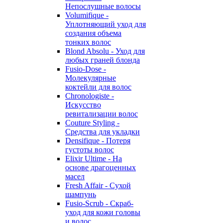
Непослушные волосы
Volumifique -
Уплотняющий уход для
создания объема
тонких волос
Blond Absolu - Уход для
любых граней блонда
Fusio-Dose -
Молекулярные
коктейли для волос
Chronologiste -
Искусство
ревитализации волос
Couture Styling -
Средства для укладки
Densifique - Потеря
густоты волос
Elixir Ultime - На
основе драгоценных
масел
Fresh Affair - Сухой
шампунь
Fusio-Scrub - Скраб-
уход для кожи головы
и волос