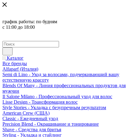
график работы:
по будням
с 11:00 до 18:00
Каталог
Все бренды
Alfaparf (Италия)
Semi di Lino - Уход за волосами, подчеркивающий вашу
естественную красоту
Blends Of Many - Линия профессиональных продуктов для
мужчин
Il Salone Milano - Профессиональный уход для волос
Lisse Design - Трансформация волос
Style Stories - Укладка с безупречным результатом
American Crew (США)
Classic - Ежедневный уход
Precision Blend - Окрашивание и тонирование
Shave - Средства для бритья
Styling - Укладка и стайлинг