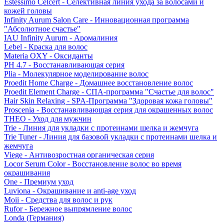
Estessimo Celcert - Селективная линия ухода за волосами и
кожей головы
Infinity Aurum Salon Care - Инновационная программа
"Абсолютное счастье"
IAU Infinity Aurum - Аромалиния
Lebel - Краска для волос
Materia OXY - Оксиданты
PH 4.7 - Восстанавливающая серия
Plia - Молекулярное моделирование волос
Proedit Home Charge - Домашнее восстановление волос
Proedit Element Charge - СПА-программа "Счастье для волос"
Hair Skin Relaxing - SPA-Программа "Здоровая кожа головы"
Proscenia - Восстанавливающая серия для окрашенных волос
THEO - Уход для мужчин
Trie - Линия для укладки с протеинами шелка и жемчуга
Trie Tuner - Линия для базовой укладки с протеинами шелка и
жемчуга
Viege - Антивозростная органическая серия
Locor Serum Color - Восстановление волос во время
окрашивания
One - Премиум уход
Luviona - Окрашивание и anti-age уход
Moii - Средства для волос и рук
Rufor - Бережное выпрямление волос
Londa (Германия)