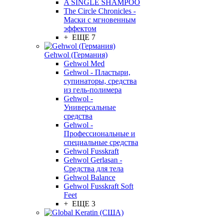
A SINGLE SHAMPOO
The Circle Chronicles -
Маски с мгновенным
эффектом
+ ЕЩЕ 7
Gehwol (Германия)
Gehwol Med
Gehwol - Пластыри,
супинаторы, средства
из гель-полимера
Gehwol -
Универсальные
средства
Gehwol -
Профессиональные и
специальные средства
Gehwol Fusskraft
Gehwol Gerlasan -
Средства для тела
Gehwol Balance
Gehwol Fusskraft Soft
Feet
+ ЕЩЕ 3