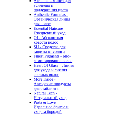
Alchemic - Линия для
усиления и
поддержания цвета
Authentic Formulas -
Органическая линия
для волос
Essential Haircare -
Eжедневный уход
OI - Абсолютная
красота волос
SU - Средства для
защиты от солнца
Finest Pigments - Био-
ламинирование волос
Heart Of Glass – Линия
для ухода и сияния
светлых волос
More Inside -
Авторские продукты
для стайлинга
Natural Tech -
Натуральный уход
Pasta & Love -
Идеальное бритье и
уход за бородой