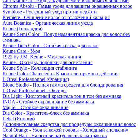
Curl Manifesto - Уход за кудрявыми и вьющимися волосами
Chroma Absolu - Гамма ухода для защиты окрашенных волос
Symbiose - Роскошный уход против перхоти
Premiere - Очищение волос от отложений кальция
Aura Botanica - Органическая линия ухода
Keune (Голландия)
Keune Semi Color - Полуперманентная краска для волос без
аммиака
Keune Tinta Color - Стойкая краска для волос
Keune Care - Уход
1922 by J.M. Keune - Мужская линия
Keune - Оксиды, порошки для осветления
Keune Style - Коллекция стайлинга
Keune Color Chameleon - Красители прямого действия
L'Oreal Professionnel (Франция)
Blond Studio - Полная гамма средств для блондирования
L'Oreal Professionnel - Оксиды
Dia Light - Кислотный краситель тон в тон без аммиака
INOA - Стойкое окрашивание без аммиака
Majirel - Стойкое окрашивание
Dia Color - Краситель-блеск без аммиака
Lebel (Япония)
Дополнительные средства для процедуры окрашивания волос
Cool Orange - Уход за кожей головы «Холодный апельсин»
Natural Hair - На основе натуральных экстрактов