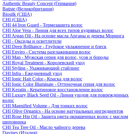
Authentic Beauty Concept (Германия)
Batiste (Великобритания)
Biosilk (США)
CHI (США)
CHI 44 Iron Guard - Термозащита волос
CHI Aloe Vera - Линия для всех типов кудрявых волос
CHI Argan Oil - На основе масла Арганы и дерева Моринга
CHI - Оксиды и осветлители
CHI Deep Brilliance - Глубокое увлажнение и блеск
CHI Enviro - Система разглаживания волос
CHI Man - Мужская серия для волос, усов и бороды
CHI Royal Treatment - Королевский уход
CHI Styling - Ухаживающий стайлинг
CHI Infra - Ежедневный уход
CHI Ionic Hair Color - Краска для волос
CHI Ionic Color Illuminate - Оттеночная серия для волос
CHI Keratin - Кератиновое восстановление волос
CHI Luxury Black Seed Oil - Линия уходов для поврежденных
волос
CHI Magnified Volume - Для тонких волос
CHI Olive Organics - На основе натуральных ингредиентов
CHI Rose Hip Oil - Защита цвета окрашенных волос с маслом
шиповника
CHI Tea Tree Oil - Масло чайного дерева
Davines (Италия)