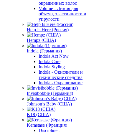
окрашенных волос
Volume - Линия для
объема, эластичности и
упругости
Help Is Here (Россия)
Hempz (США)
Indola (Германия)
Indola Act Now
Indola Care
Indola Styling
Indola - Окислители и
технические средства
Indola - Окрашивание
Invisibobble (Германия)
Johnson’s Baby (США)
K18 (США)
Kerastase (Франция)
Discipline -