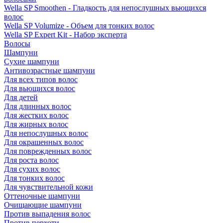
Wella SP Smoothen - Гладкость для непослушных вьющихся
волос
Wella SP Volumize - Объем для тонких волос
Wella SP Expert Kit - Набор эксперта
Волосы
Шампуни
Сухие шампуни
Антивозрастные шампуни
Для всех типов волос
Для вьющихся волос
Для детей
Для длинных волос
Для жестких волос
Для жирных волос
Для непослушных волос
Для окрашенных волос
Для поврежденных волос
Для роста волос
Для сухих волос
Для тонких волос
Для чувствительной кожи
Оттеночные шампуни
Очищающие шампуни
Против выпадения волос
Против перхоти