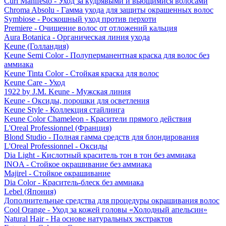
Curl Manifesto - Уход за кудрявыми и вьющимися волосами
Chroma Absolu - Гамма ухода для защиты окрашенных волос
Symbiose - Роскошный уход против перхоти
Premiere - Очищение волос от отложений кальция
Aura Botanica - Органическая линия ухода
Keune (Голландия)
Keune Semi Color - Полуперманентная краска для волос без
аммиака
Keune Tinta Color - Стойкая краска для волос
Keune Care - Уход
1922 by J.M. Keune - Мужская линия
Keune - Оксиды, порошки для осветления
Keune Style - Коллекция стайлинга
Keune Color Chameleon - Красители прямого действия
L'Oreal Professionnel (Франция)
Blond Studio - Полная гамма средств для блондирования
L'Oreal Professionnel - Оксиды
Dia Light - Кислотный краситель тон в тон без аммиака
INOA - Стойкое окрашивание без аммиака
Majirel - Стойкое окрашивание
Dia Color - Краситель-блеск без аммиака
Lebel (Япония)
Дополнительные средства для процедуры окрашивания волос
Cool Orange - Уход за кожей головы «Холодный апельсин»
Natural Hair - На основе натуральных экстрактов