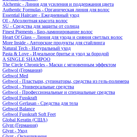
Alchemic - Линия для усиления и поддержания цвета
Authentic Formulas - Органическая линия для волос
Essential Haircare - Eжедневный уход
OI - Абсолютная красота волос
SU - Средства для защиты от солнца
Finest Pigments - Био-ламинирование волос
Heart Of Glass – Линия для ухода и сияния светлых волос
More Inside - Авторские продукты для стайлинга
Natural Tech - Натуральный уход
Pasta & Love - Идеальное бритье и уход за бородой
A SINGLE SHAMPOO
The Circle Chronicles - Маски с мгновенным эффектом
Gehwol (Германия)
Gehwol Med
Gehwol - Пластыри, супинаторы, средства из гель-полимера
Gehwol - Универсальные средства
Gehwol - Профессиональные и специальные средства
Gehwol Fusskraft
Gehwol Gerlasan - Средства для тела
Gehwol Balance
Gehwol Fusskraft Soft Feet
Global Keratin (США)
Glynt (Германия)
Glynt - Уход
Glynt - Окрашивание