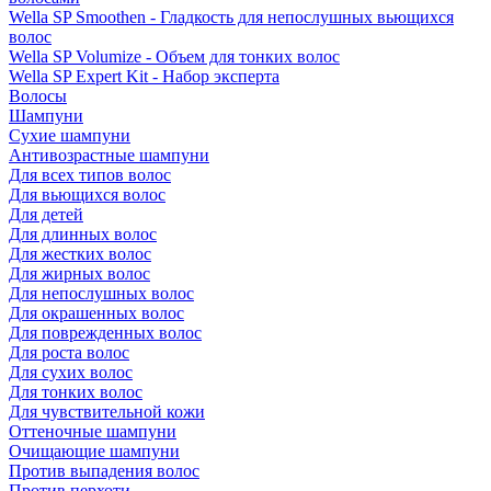
Wella SP Smoothen - Гладкость для непослушных вьющихся
волос
Wella SP Volumize - Объем для тонких волос
Wella SP Expert Kit - Набор эксперта
Волосы
Шампуни
Сухие шампуни
Антивозрастные шампуни
Для всех типов волос
Для вьющихся волос
Для детей
Для длинных волос
Для жестких волос
Для жирных волос
Для непослушных волос
Для окрашенных волос
Для поврежденных волос
Для роста волос
Для сухих волос
Для тонких волос
Для чувствительной кожи
Оттеночные шампуни
Очищающие шампуни
Против выпадения волос
Против перхоти