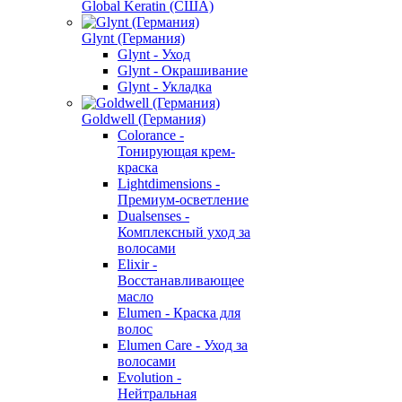
Global Keratin (США)
Glynt (Германия)
Glynt - Уход
Glynt - Окрашивание
Glynt - Укладка
Goldwell (Германия)
Colorance -
Тонирующая крем-
краска
Lightdimensions -
Премиум-осветление
Dualsenses -
Комплексный уход за
волосами
Elixir -
Восстанавливающее
масло
Elumen - Краска для
волос
Elumen Care - Уход за
волосами
Evolution -
Нейтральная