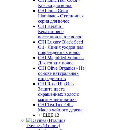
CHI Ionic Hair Color -
Краска для волос
CHI Ionic Color
Illuminate - Оттеночная
серия для волос
CHI Keratin -
Кератиновое
восстановление волос
CHI Luxury Black Seed
Oil - Линия уходов для
поврежденных волос
CHI Magnified Volume -
Для тонких волос
CHI Olive Organics - На
основе натуральных
ингредиентов
CHI Rose Hip Oil -
Защита цвета
окрашенных волос с
маслом шиповника
CHI Tea Tree Oil -
Масло чайного дерева
+ ЕЩЕ 13
Davines (Италия)