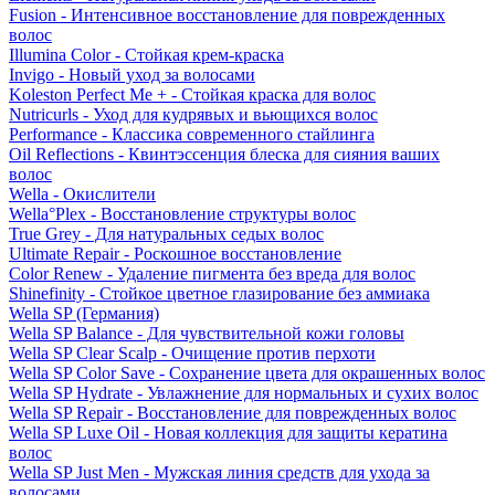
Fusion - Интенсивное восстановление для поврежденных
волос
Illumina Color - Стойкая крем-краска
Invigo - Новый уход за волосами
Koleston Perfect Me + - Стойкая краска для волос
Nutricurls - Уход для кудрявых и вьющихся волос
Performance - Классика современного стайлинга
Oil Reflections - Квинтэссенция блеска для сияния ваших
волос
Wella - Окислители
Wella°Plex - Восстановление структуры волос
True Grey - Для натуральных седых волос
Ultimate Repair - Роскошное восстановление
Color Renew - Удаление пигмента без вреда для волос
Shinefinity - Стойкое цветное глазирование без аммиака
Wella SP (Германия)
Wella SP Balance - Для чувствительной кожи головы
Wella SP Clear Scalp - Очищение против перхоти
Wella SP Color Save - Сохранение цвета для окрашенных волос
Wella SP Hydrate - Увлажнение для нормальных и сухих волос
Wella SP Repair - Восстановление для поврежденных волос
Wella SP Luxe Oil - Новая коллекция для защиты кератина
волос
Wella SP Just Men - Мужская линия средств для ухода за
волосами