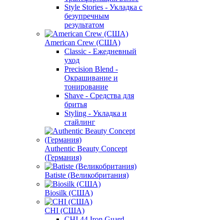
Style Stories - Укладка с
безупречным
результатом
American Crew (США)
Classic - Ежедневный
уход
Precision Blend -
Окрашивание и
тонирование
Shave - Средства для
бритья
Styling - Укладка и
стайлинг
Authentic Beauty Concept
(Германия)
Batiste (Великобритания)
Biosilk (США)
CHI (США)
CHI 44 Iron Guard -