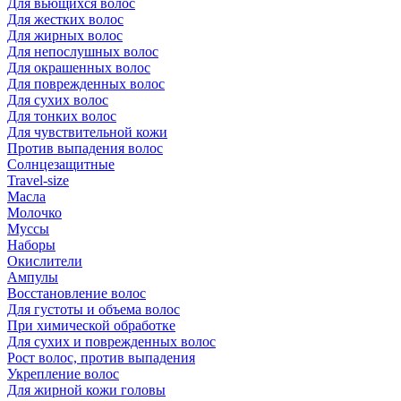
Для вьющихся волос
Для жестких волос
Для жирных волос
Для непослушных волос
Для окрашенных волос
Для поврежденных волос
Для сухих волос
Для тонких волос
Для чувствительной кожи
Против выпадения волос
Солнцезащитные
Travel-size
Масла
Молочко
Муссы
Наборы
Окислители
Ампулы
Восстановление волос
Для густоты и объема волос
При химической обработке
Для сухих и поврежденных волос
Рост волос, против выпадения
Укрепление волос
Для жирной кожи головы