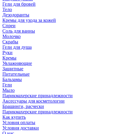
Гели для бровей
Тело
Дезодоранты
Кремы для ухода за кожей
Спреи
Соль для ванны
Молочко
Скрабы
Гели для душа
Руки
Кремы
Увлажняющие
Защитные
Питательные
Бальзамы
Гели
Мыло
Парикмахерские принадлежности
Аксессуары для косметологии
Брашинги, расчески
Парикмахерские принадлежности
Как купить
Условия оплаты
Условия доставки
О нас