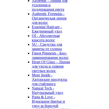
Alchemic - Линия для
усиления и
поддержания цвета
Authentic Formulas -
Органическая линия
для волос
Essential Haircare -
Eжедневный уход
OI - Абсолютная
красота волос
SU - Средства для
защиты от солнца
Finest Pigments - Био-
ламинирование волос
Heart Of Glass – Линия
для ухода и сияния
светлых волос
More Inside -
Авторские продукты
для стайлинга
Natural Tech -
Натуральный уход
Pasta & Love -
Идеальное бритье и
уход за бородой