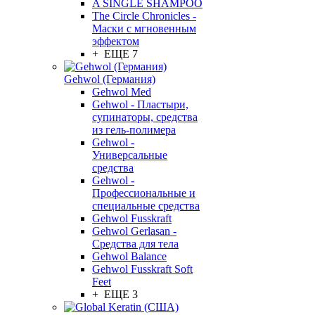
A SINGLE SHAMPOO
The Circle Chronicles -
Маски с мгновенным
эффектом
+ ЕЩЕ 7
Gehwol (Германия)
Gehwol Med
Gehwol - Пластыри,
супинаторы, средства
из гель-полимера
Gehwol -
Универсальные
средства
Gehwol -
Профессиональные и
специальные средства
Gehwol Fusskraft
Gehwol Gerlasan -
Средства для тела
Gehwol Balance
Gehwol Fusskraft Soft
Feet
+ ЕЩЕ 3