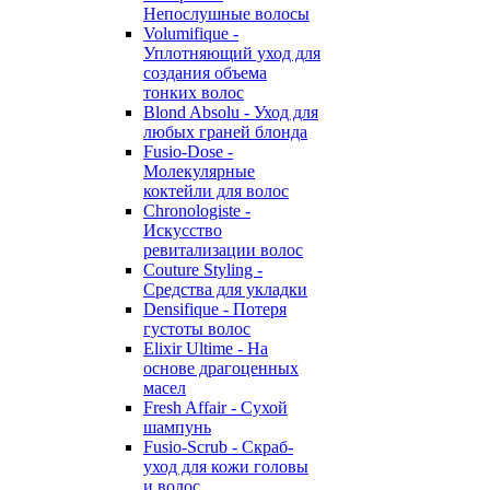
Непослушные волосы
Volumifique -
Уплотняющий уход для
создания объема
тонких волос
Blond Absolu - Уход для
любых граней блонда
Fusio-Dose -
Молекулярные
коктейли для волос
Chronologiste -
Искусство
ревитализации волос
Couture Styling -
Средства для укладки
Densifique - Потеря
густоты волос
Elixir Ultime - На
основе драгоценных
масел
Fresh Affair - Сухой
шампунь
Fusio-Scrub - Скраб-
уход для кожи головы
и волос