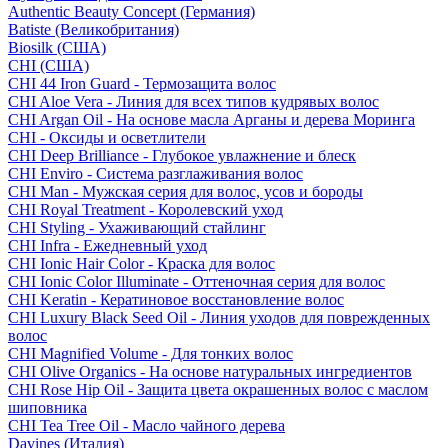
Authentic Beauty Concept (Германия)
Batiste (Великобритания)
Biosilk (США)
CHI (США)
CHI 44 Iron Guard - Термозащита волос
CHI Aloe Vera - Линия для всех типов кудрявых волос
CHI Argan Oil - На основе масла Арганы и дерева Моринга
CHI - Оксиды и осветлители
CHI Deep Brilliance - Глубокое увлажнение и блеск
CHI Enviro - Система разглаживания волос
CHI Man - Мужская серия для волос, усов и бороды
CHI Royal Treatment - Королевский уход
CHI Styling - Ухаживающий стайлинг
CHI Infra - Ежедневный уход
CHI Ionic Hair Color - Краска для волос
CHI Ionic Color Illuminate - Оттеночная серия для волос
CHI Keratin - Кератиновое восстановление волос
CHI Luxury Black Seed Oil - Линия уходов для поврежденных
волос
CHI Magnified Volume - Для тонких волос
CHI Olive Organics - На основе натуральных ингредиентов
CHI Rose Hip Oil - Защита цвета окрашенных волос с маслом
шиповника
CHI Tea Tree Oil - Масло чайного дерева
Davines (Италия)