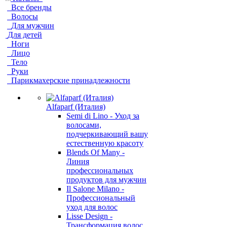
Все бренды
Волосы
Для мужчин
Для детей
Ноги
Лицо
Тело
Руки
Парикмахерские принадлежности
Alfaparf (Италия)
Semi di Lino - Уход за
волосами,
подчеркивающий вашу
естественную красоту
Blends Of Many -
Линия
профессиональных
продуктов для мужчин
Il Salone Milano -
Профессиональный
уход для волос
Lisse Design -
Трансформация волос