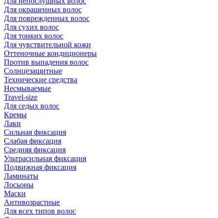
Для непослушных волос
Для окрашенных волос
Для поврежденных волос
Для сухих волос
Для тонких волос
Для чувствительной кожи
Оттеночные кондиционеры
Против выпадения волос
Солнцезащитные
Технические средства
Несмываемые
Travel-size
Для седых волос
Кремы
Лаки
Сильная фиксация
Слабая фиксация
Средняя фиксация
Ультрасильная фиксация
Подвижная фиксация
Ламинаты
Лосьоны
Маски
Антивозрастные
Для всех типов волос