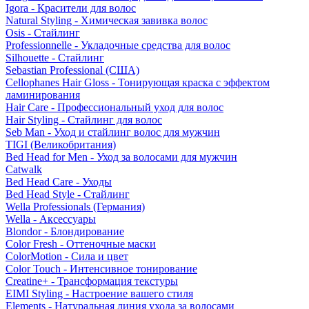
Igora - Красители для волос
Natural Styling - Химическая завивка волос
Osis - Стайлинг
Professionnelle - Укладочные средства для волос
Silhouette - Стайлинг
Sebastian Professional (США)
Cellophanes Hair Gloss - Тонирующая краска с эффектом
ламинирования
Hair Care - Профессиональный уход для волос
Hair Styling - Стайлинг для волос
Seb Man - Уход и стайлинг волос для мужчин
TIGI (Великобритания)
Bed Head for Men - Уход за волосами для мужчин
Catwalk
Bed Head Care - Уходы
Bed Head Style - Стайлинг
Wella Professionals (Германия)
Wella - Аксессуары
Blondor - Блондирование
Color Fresh - Оттеночные маски
ColorMotion - Сила и цвет
Color Touch - Интенсивное тонирование
Creatine+ - Трансформация текстуры
EIMI Styling - Настроение вашего стиля
Elements - Натуральная линия ухода за волосами