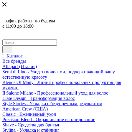
график работы:
по будням
с 11:00 до 18:00
Каталог
Все бренды
Alfaparf (Италия)
Semi di Lino - Уход за волосами, подчеркивающий вашу
естественную красоту
Blends Of Many - Линия профессиональных продуктов для
мужчин
Il Salone Milano - Профессиональный уход для волос
Lisse Design - Трансформация волос
Style Stories - Укладка с безупречным результатом
American Crew (США)
Classic - Ежедневный уход
Precision Blend - Окрашивание и тонирование
Shave - Средства для бритья
Styling - Укладка и стайлинг