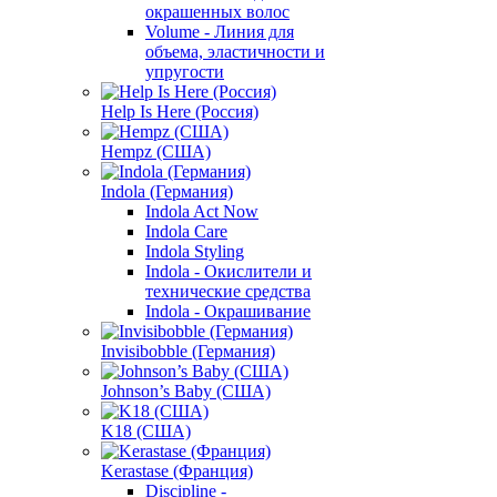
окрашенных волос
Volume - Линия для
объема, эластичности и
упругости
Help Is Here (Россия)
Hempz (США)
Indola (Германия)
Indola Act Now
Indola Care
Indola Styling
Indola - Окислители и
технические средства
Indola - Окрашивание
Invisibobble (Германия)
Johnson’s Baby (США)
K18 (США)
Kerastase (Франция)
Discipline -