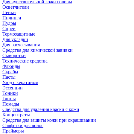
Для чувствительной кожи головы
Осветлители
Пенки
Пилинги
Пудры
Спреи
Термозащитные
Для укладки
Для расчесывания
Средства для химической завивки
Сыворотки
Технические средства
Флюиды
Скрабы
Пасты
Уход с кератином
Эссенции
Тоники
Глины
Помады
Средства для удаления краски с кожи
Концентраты
Средства для защиты кожи при окрашивании
Салфетки для волос
Праймеры