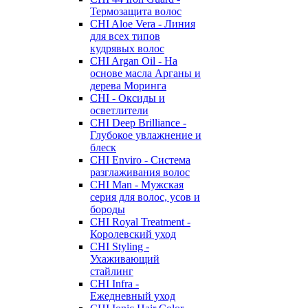
Термозащита волос
CHI Aloe Vera - Линия
для всех типов
кудрявых волос
CHI Argan Oil - На
основе масла Арганы и
дерева Моринга
CHI - Оксиды и
осветлители
CHI Deep Brilliance -
Глубокое увлажнение и
блеск
CHI Enviro - Система
разглаживания волос
CHI Man - Мужская
серия для волос, усов и
бороды
CHI Royal Treatment -
Королевский уход
CHI Styling -
Ухаживающий
стайлинг
CHI Infra -
Ежедневный уход