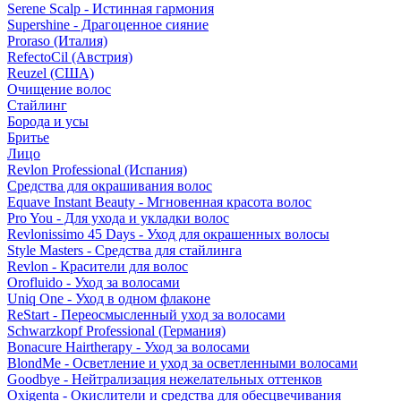
Serene Scalp - Истинная гармония
Supershine - Драгоценное сияние
Proraso (Италия)
RefectoCil (Австрия)
Reuzel (США)
Очищение волос
Стайлинг
Борода и усы
Бритье
Лицо
Revlon Professional (Испания)
Средства для окрашивания волос
Equave Instant Beauty - Мгновенная красота волос
Pro You - Для ухода и укладки волос
Revlonissimo 45 Days - Уход для окрашенных волосы
Style Masters - Средства для стайлинга
Revlon - Красители для волос
Orofluido - Уход за волосами
Uniq One - Уход в одном флаконе
ReStart - Переосмысленный уход за волосами
Schwarzkopf Professional (Германия)
Bonacure Hairtherapy - Уход за волосами
BlondMe - Осветление и уход за осветленными волосами
Goodbye - Нейтрализация нежелательных оттенков
Oxigenta - Окислители и средства для обесцвечивания