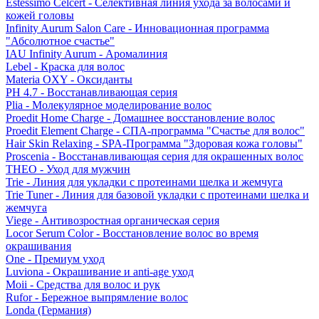
Estessimo Celcert - Селективная линия ухода за волосами и
кожей головы
Infinity Aurum Salon Care - Инновационная программа
"Абсолютное счастье"
IAU Infinity Aurum - Аромалиния
Lebel - Краска для волос
Materia OXY - Оксиданты
PH 4.7 - Восстанавливающая серия
Plia - Молекулярное моделирование волос
Proedit Home Charge - Домашнее восстановление волос
Proedit Element Charge - СПА-программа "Счастье для волос"
Hair Skin Relaxing - SPA-Программа "Здоровая кожа головы"
Proscenia - Восстанавливающая серия для окрашенных волос
THEO - Уход для мужчин
Trie - Линия для укладки с протеинами шелка и жемчуга
Trie Tuner - Линия для базовой укладки с протеинами шелка и
жемчуга
Viege - Антивозростная органическая серия
Locor Serum Color - Восстановление волос во время
окрашивания
One - Премиум уход
Luviona - Окрашивание и anti-age уход
Moii - Средства для волос и рук
Rufor - Бережное выпрямление волос
Londa (Германия)