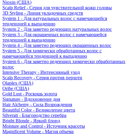
Nioxin (США)
Scalp Relief - Серия для чувствительной кожи головы
3D Styling - Линия укладочных средств
System 1 - Для натуральных волос с намечающейся
тенденцией к выпадению
System 2 - Для заметно редеющих натуральных волос
System 3 - Для окрашенных волос с намечающейся
тенденцией к выпадению
System 4 - Для заметно редеющих окрашенных волос
System 5 - Для химически обработанных волос с
намечающейся тенденцией к выпадению
System 6 - Для заметно редеющих химически обработанных
волос
Intensive Therapy - Интенсивный уход
Scalp Recovery - Серия против перхоти
Olaplex (США)
Oribe (США)
Gold Lust - Роскошь золота
Signature - Вдохновение дня
Hair Alchemy - Сила Возрождения
Beautiful Color - Великолепие цвета
Silverati - Благородство серебра
Bright Blonde - Яркий блонд
Moisture and Control - Источник красоты
Magnificent Volume - Магия объема