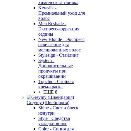
химическая завивка
Kerasilk -
Премиальный уход для
волос
Men Reshade -
Экспресс-коррекция
седины
New Blonde - Экспресс
осветление для
мелированных волос
Stylesign - Стайлинг
System -
Дополнительные
продукты при
окрашивании
Topchic - Стойкая
крем-краска
+ ЕЩЕ 8
Greymy (Швейцария)
Shine - Свет и блеск
изнутри
Style - Средства
укладки волос
Color - Линия для