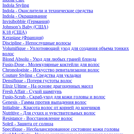
Indola Styling
Indola - Окислители и технические средства
Indola - Окрашивание
Invisibobble (Германия)
Johnson’s Baby (США)
K18 (США)
Kerastase (Франция)
Discipline - Непослушные волосы
Volumifique - Уплотняющий уход для создания объема тонких
волос
Blond Absolu - Уход для любых граней блонда
Fusio-Dose - Молекулярные коктейли для волос
Chronologiste - Искусство ревитализации волос
Couture Styling - Средства для укладки
Densifique - Потеря густоты волос
Elixir Ultime - На основе драгоценных масел
Fresh Affair - Сухой шампунь
Fusio-Scrub - Скраб-уход для кожи головы и волос
Genesis - Гамма против выпадения волос
Initialiste - Красота волос от корней до кончиков
Nutritive - Для сухих и чувствительных волос
Resistance - Восстановление волос
Soleil - Защита от солнца
Specifique - Несбалансированное состояние кожи головы