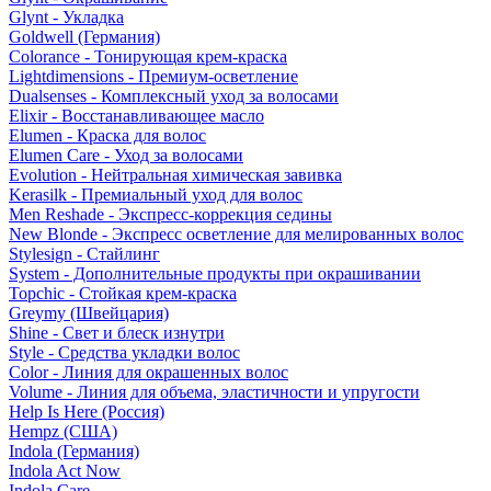
Glynt - Укладка
Goldwell (Германия)
Colorance - Тонирующая крем-краска
Lightdimensions - Премиум-осветление
Dualsenses - Комплексный уход за волосами
Elixir - Восстанавливающее масло
Elumen - Краска для волос
Elumen Care - Уход за волосами
Evolution - Нейтральная химическая завивка
Kerasilk - Премиальный уход для волос
Men Reshade - Экспресс-коррекция седины
New Blonde - Экспресс осветление для мелированных волос
Stylesign - Стайлинг
System - Дополнительные продукты при окрашивании
Topchic - Стойкая крем-краска
Greymy (Швейцария)
Shine - Свет и блеск изнутри
Style - Средства укладки волос
Color - Линия для окрашенных волос
Volume - Линия для объема, эластичности и упругости
Help Is Here (Россия)
Hempz (США)
Indola (Германия)
Indola Act Now
Indola Care