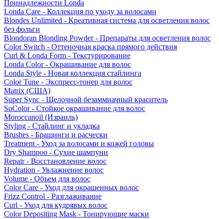
Принадлежности Londa
Londa Care - Коллекция по уходу за волосами
Blondes Unlimited - Креативная система для осветления волос
без фольги
Blondoran Blonding Powder - Препараты для осветления волос
Color Switch - Оттеночная краска прямого действия
Curl & Londa Form - Текстурирование
Londa Color - Окрашивание для волос
Londa Style - Новая коллекция стайлинга
Color Tune - Экспресс-тонер для волос
Matrix (США)
Super Sync - Щелочной безаммиачный краситель
SoColor - Стойкое окрашивание для волос
Moroccanoil (Израиль)
Styling - Стайлинг и укладка
Brushes - Брашинги и расчески
Treatment - Уход за волосами и кожей головы
Dry Shampoo - Сухие шампуни
Repair - Восстановление волос
Hydration - Увлажнение волос
Volume - Объем для волос
Color Care - Уход для окрашенных волос
Frizz Control - Разглаживание
Curl - Уход для кудрявых волос
Color Depositing Mask - Тонирующие маски