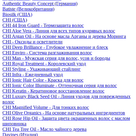
Authentic Beauty Concept (Германия)
Batiste (Великобритания)
Biosilk (США)
CHI (США)
CHI 44 Iron Guard - Термозащита волос
CHI Aloe Vera - Линия для всех типов кудрявых волос
CHI Argan Oil - На основе масла Арганы и дерева Моринга
CHI - Оксиды и осветлители
CHI Deep Brilliance - Глубокое увлажнение и блеск
CHI Enviro - Система разглаживания волос
CHI Man - Мужская серия для волос, усов и бороды
CHI Royal Treatment - Королевский уход
CHI Styling - Ухаживающий стайлинг
CHI Infra - Ежедневный уход
CHI Ionic Hair Color - Краска для волос
CHI Ionic Color Illuminate - Оттеночная серия для волос
CHI Keratin - Кератиновое восстановление волос
CHI Luxury Black Seed Oil - Линия уходов для поврежденных
волос
CHI Magnified Volume - Для тонких волос
CHI Olive Organics - На основе натуральных ингредиентов
CHI Rose Hip Oil - Защита цвета окрашенных волос с маслом
шиповника
CHI Tea Tree Oil - Масло чайного дерева
Davines (Италия)