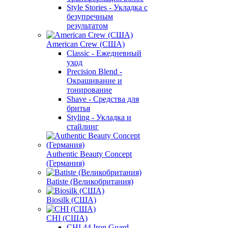
Style Stories - Укладка с
безупречным
результатом
American Crew (США)
Classic - Ежедневный
уход
Precision Blend -
Окрашивание и
тонирование
Shave - Средства для
бритья
Styling - Укладка и
стайлинг
Authentic Beauty Concept
(Германия)
Batiste (Великобритания)
Biosilk (США)
CHI (США)
CHI 44 Iron Guard -