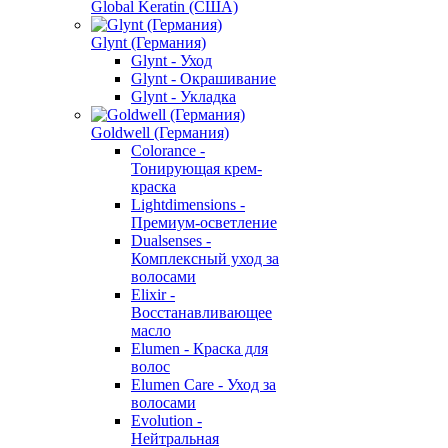
Global Keratin (США)
Glynt (Германия)
Glynt - Уход
Glynt - Окрашивание
Glynt - Укладка
Goldwell (Германия)
Colorance -
Тонирующая крем-
краска
Lightdimensions -
Премиум-осветление
Dualsenses -
Комплексный уход за
волосами
Elixir -
Восстанавливающее
масло
Elumen - Краска для
волос
Elumen Care - Уход за
волосами
Evolution -
Нейтральная