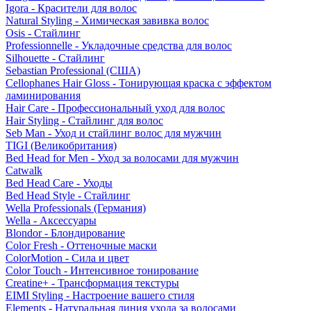
Igora - Красители для волос
Natural Styling - Химическая завивка волос
Osis - Стайлинг
Professionnelle - Укладочные средства для волос
Silhouette - Стайлинг
Sebastian Professional (США)
Cellophanes Hair Gloss - Тонирующая краска с эффектом
ламинирования
Hair Care - Профессиональный уход для волос
Hair Styling - Стайлинг для волос
Seb Man - Уход и стайлинг волос для мужчин
TIGI (Великобритания)
Bed Head for Men - Уход за волосами для мужчин
Catwalk
Bed Head Care - Уходы
Bed Head Style - Стайлинг
Wella Professionals (Германия)
Wella - Аксессуары
Blondor - Блондирование
Color Fresh - Оттеночные маски
ColorMotion - Сила и цвет
Color Touch - Интенсивное тонирование
Creatine+ - Трансформация текстуры
EIMI Styling - Настроение вашего стиля
Elements - Натуральная линия ухода за волосами