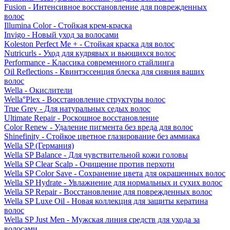
Fusion - Интенсивное восстановление для поврежденных
волос
Illumina Color - Стойкая крем-краска
Invigo - Новый уход за волосами
Koleston Perfect Me + - Стойкая краска для волос
Nutricurls - Уход для кудрявых и вьющихся волос
Performance - Классика современного стайлинга
Oil Reflections - Квинтэссенция блеска для сияния ваших
волос
Wella - Окислители
Wella°Plex - Восстановление структуры волос
True Grey - Для натуральных седых волос
Ultimate Repair - Роскошное восстановление
Color Renew - Удаление пигмента без вреда для волос
Shinefinity - Стойкое цветное глазирование без аммиака
Wella SP (Германия)
Wella SP Balance - Для чувствительной кожи головы
Wella SP Clear Scalp - Очищение против перхоти
Wella SP Color Save - Сохранение цвета для окрашенных волос
Wella SP Hydrate - Увлажнение для нормальных и сухих волос
Wella SP Repair - Восстановление для поврежденных волос
Wella SP Luxe Oil - Новая коллекция для защиты кератина
волос
Wella SP Just Men - Мужская линия средств для ухода за
волосами