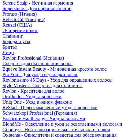
Serene Scalp - Истинная гармония
Supershine - Драгоценное сияние
Proraso (Италия)
RefectoCil (Австрия)
Reuzel (США)
Очищение волос
Стайлинг
Борода и усы
Бритье
Лицо
Revlon Professional (Испания)
Средства для окрашивания волос
Equave Instant Beauty - Мгновенная красота волос
Pro You - Для ухода и укладки волос
Revlonissimo 45 Days - Уход для окрашенных волосы
Style Masters - Средства для стайлинга
Revlon - Красители для волос
Orofluido - Уход за волосами
Uniq One - Уход в одном флаконе
ReStart - Переосмысленный уход за волосами
Schwarzkopf Professional (Германия)
Bonacure Hairtherapy - Уход за волосами
BlondMe - Осветление и уход за осветленными волосами
Goodbye - Нейтрализация нежелательных оттенков
Oxigenta - Окислители и средства для обесцвечивания