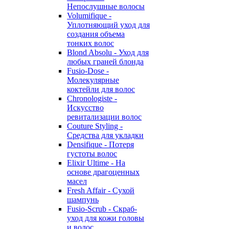
Непослушные волосы
Volumifique -
Уплотняющий уход для
создания объема
тонких волос
Blond Absolu - Уход для
любых граней блонда
Fusio-Dose -
Молекулярные
коктейли для волос
Chronologiste -
Искусство
ревитализации волос
Couture Styling -
Средства для укладки
Densifique - Потеря
густоты волос
Elixir Ultime - На
основе драгоценных
масел
Fresh Affair - Сухой
шампунь
Fusio-Scrub - Скраб-
уход для кожи головы
и волос