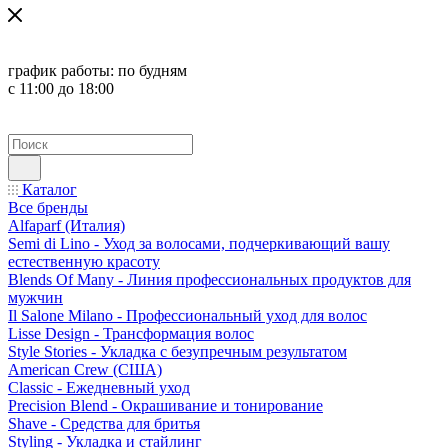
график работы:
по будням
с 11:00 до 18:00
Каталог
Все бренды
Alfaparf (Италия)
Semi di Lino - Уход за волосами, подчеркивающий вашу
естественную красоту
Blends Of Many - Линия профессиональных продуктов для
мужчин
Il Salone Milano - Профессиональный уход для волос
Lisse Design - Трансформация волос
Style Stories - Укладка с безупречным результатом
American Crew (США)
Classic - Ежедневный уход
Precision Blend - Окрашивание и тонирование
Shave - Средства для бритья
Styling - Укладка и стайлинг