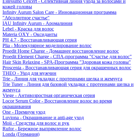
Estessimo Celcert - Селективная линия ухода за волосами и
кожей головы
Infinity Aurum Salon Care - Инновационная программа
"Абсолютное счастье"
IAU Infinity Aurum - Аромалиния
Lebel - Краска для волос
Materia OXY - Оксиданты
PH 4.7 - Восстанавливающая серия
Plia - Молекулярное моделирование волос
Proedit Home Charge - Домашнее восстановление волос
Proedit Element Charge - СПА-программа "Счастье для волос"
Hair Skin Relaxing - SPA-Программа "Здоровая кожа головы"
Proscenia - Восстанавливающая серия для окрашенных волос
THEO - Уход для мужчин
Trie - Линия для укладки с протеинами шелка и жемчуга
Trie Tuner - Линия для базовой укладки с протеинами шелка и
жемчуга
Viege - Антивозростная органическая серия
Locor Serum Color - Восстановление волос во время
окрашивания
One - Премиум уход
Luviona - Окрашивание и anti-age уход
Moii - Средства для волос и рук
Rufor - Бережное выпрямление волос
Londa (Германия)