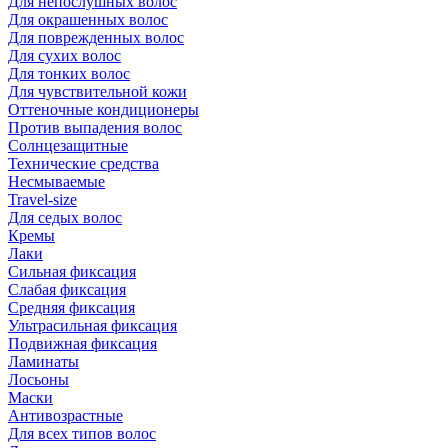
Для непослушных волос
Для окрашенных волос
Для поврежденных волос
Для сухих волос
Для тонких волос
Для чувствительной кожи
Оттеночные кондиционеры
Против выпадения волос
Солнцезащитные
Технические средства
Несмываемые
Travel-size
Для седых волос
Кремы
Лаки
Сильная фиксация
Слабая фиксация
Средняя фиксация
Ультрасильная фиксация
Подвижная фиксация
Ламинаты
Лосьоны
Маски
Антивозрастные
Для всех типов волос