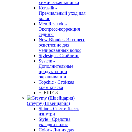
химическая завивка
Kerasilk -
Премиальный уход для
волос
Men Reshade -
Экспресс-коррекция
седины
New Blonde - Экспресс
осветление для
мелированных волос
Stylesign - Стайлинг
System -
Дополнительные
продукты при
окрашивании
Topchic - Стойкая
крем-краска
+ ЕЩЕ 8
Greymy (Швейцария)
Shine - Свет и блеск
изнутри
Style - Средства
укладки волос
Color - Линия для