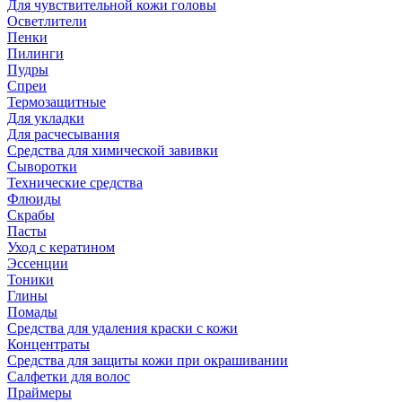
Для чувствительной кожи головы
Осветлители
Пенки
Пилинги
Пудры
Спреи
Термозащитные
Для укладки
Для расчесывания
Средства для химической завивки
Сыворотки
Технические средства
Флюиды
Скрабы
Пасты
Уход с кератином
Эссенции
Тоники
Глины
Помады
Средства для удаления краски с кожи
Концентраты
Средства для защиты кожи при окрашивании
Салфетки для волос
Праймеры