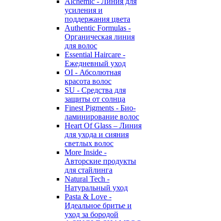
Alchemic - Линия для
усиления и
поддержания цвета
Authentic Formulas -
Органическая линия
для волос
Essential Haircare -
Eжедневный уход
OI - Абсолютная
красота волос
SU - Средства для
защиты от солнца
Finest Pigments - Био-
ламинирование волос
Heart Of Glass – Линия
для ухода и сияния
светлых волос
More Inside -
Авторские продукты
для стайлинга
Natural Tech -
Натуральный уход
Pasta & Love -
Идеальное бритье и
уход за бородой