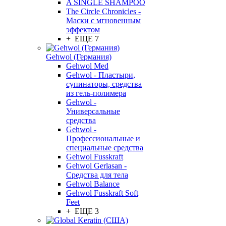
A SINGLE SHAMPOO
The Circle Chronicles -
Маски с мгновенным
эффектом
+ ЕЩЕ 7
Gehwol (Германия)
Gehwol Med
Gehwol - Пластыри,
супинаторы, средства
из гель-полимера
Gehwol -
Универсальные
средства
Gehwol -
Профессиональные и
специальные средства
Gehwol Fusskraft
Gehwol Gerlasan -
Средства для тела
Gehwol Balance
Gehwol Fusskraft Soft
Feet
+ ЕЩЕ 3