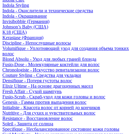
Indola Styling
Indola - Окислители и технические средства
Indola - Окрашивание
Invisibobble (Германия)
Johnson’s Baby (США)
K18 (США)
Kerastase (Франция)
Discipline - Непослушные волосы
Volumifique - Уплотняющий уход для создания объема тонких
волос
Blond Absolu - Уход для любых граней блонда
Fusio-Dose - Молекулярные коктейли для волос
Chronologiste - Искусство ревитализации волос
Couture Styling - Средства для укладки
Densifique - Потеря густоты волос
Elixir Ultime - На основе драгоценных масел
Fresh Affair - Сухой шампунь
Fusio-Scrub - Скраб-уход для кожи головы и волос
Genesis - Гамма против выпадения волос
Initialiste - Красота волос от корней до кончиков
Nutritive - Для сухих и чувствительных волос
Resistance - Восстановление волос
Soleil - Защита от солнца
Specifique - Несбалансированное состояние кожи головы