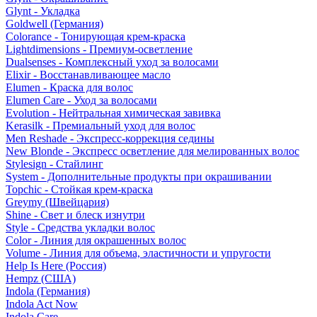
Glynt - Укладка
Goldwell (Германия)
Colorance - Тонирующая крем-краска
Lightdimensions - Премиум-осветление
Dualsenses - Комплексный уход за волосами
Elixir - Восстанавливающее масло
Elumen - Краска для волос
Elumen Care - Уход за волосами
Evolution - Нейтральная химическая завивка
Kerasilk - Премиальный уход для волос
Men Reshade - Экспресс-коррекция седины
New Blonde - Экспресс осветление для мелированных волос
Stylesign - Стайлинг
System - Дополнительные продукты при окрашивании
Topchic - Стойкая крем-краска
Greymy (Швейцария)
Shine - Свет и блеск изнутри
Style - Средства укладки волос
Color - Линия для окрашенных волос
Volume - Линия для объема, эластичности и упругости
Help Is Here (Россия)
Hempz (США)
Indola (Германия)
Indola Act Now
Indola Care