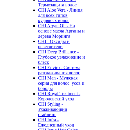
Термозащита волос
CHI Aloe Vera - Линия
для всех типов
кудрявых волос
CHI Argan Oil - На
основе масла Арганы и
дерева Моринга
CHI - Оксиды и
осветлители
CHI Deep Brilliance -
Глубокое увлажнение и
блеск
CHI Enviro - Система
разглаживания волос
CHI Man - Мужская
серия для волос, усов и
бороды
CHI Royal Treatment -
Королевский уход
CHI Styling -
Ухаживающий
стайлинг
CHI Infra -
Ежедневный уход