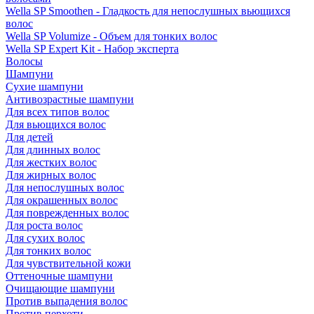
Wella SP Smoothen - Гладкость для непослушных вьющихся
волос
Wella SP Volumize - Объем для тонких волос
Wella SP Expert Kit - Набор эксперта
Волосы
Шампуни
Сухие шампуни
Антивозрастные шампуни
Для всех типов волос
Для вьющихся волос
Для детей
Для длинных волос
Для жестких волос
Для жирных волос
Для непослушных волос
Для окрашенных волос
Для поврежденных волос
Для роста волос
Для сухих волос
Для тонких волос
Для чувствительной кожи
Оттеночные шампуни
Очищающие шампуни
Против выпадения волос
Против перхоти