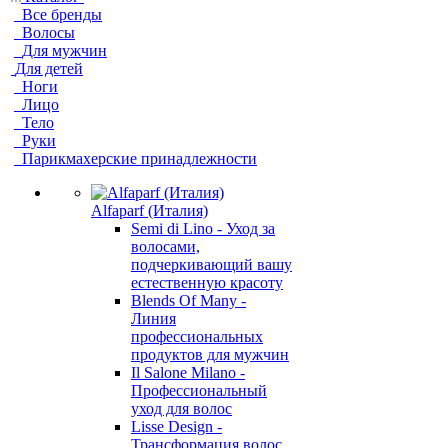
Все бренды
Волосы
Для мужчин
Для детей
Ноги
Лицо
Тело
Руки
Парикмахерские принадлежности
Alfaparf (Италия)
Semi di Lino - Уход за
волосами,
подчеркивающий вашу
естественную красоту
Blends Of Many -
Линия
профессиональных
продуктов для мужчин
Il Salone Milano -
Профессиональный
уход для волос
Lisse Design -
Трансформация волос