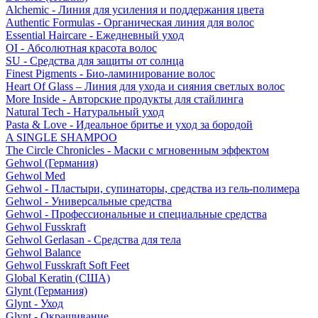
Alchemic - Линия для усиления и поддержания цвета
Authentic Formulas - Органическая линия для волос
Essential Haircare - Eжедневный уход
OI - Абсолютная красота волос
SU - Средства для защиты от солнца
Finest Pigments - Био-ламинирование волос
Heart Of Glass – Линия для ухода и сияния светлых волос
More Inside - Авторские продукты для стайлинга
Natural Tech - Натуральный уход
Pasta & Love - Идеальное бритье и уход за бородой
A SINGLE SHAMPOO
The Circle Chronicles - Маски с мгновенным эффектом
Gehwol (Германия)
Gehwol Med
Gehwol - Пластыри, супинаторы, средства из гель-полимера
Gehwol - Универсальные средства
Gehwol - Профессиональные и специальные средства
Gehwol Fusskraft
Gehwol Gerlasan - Средства для тела
Gehwol Balance
Gehwol Fusskraft Soft Feet
Global Keratin (США)
Glynt (Германия)
Glynt - Уход
Glynt - Окрашивание