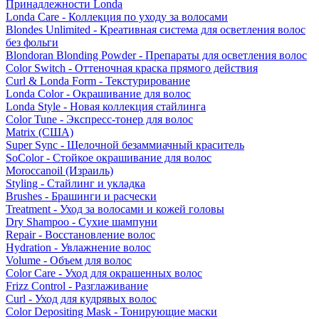
Принадлежности Londa
Londa Care - Коллекция по уходу за волосами
Blondes Unlimited - Креативная система для осветления волос
без фольги
Blondoran Blonding Powder - Препараты для осветления волос
Color Switch - Оттеночная краска прямого действия
Curl & Londa Form - Текстурирование
Londa Color - Окрашивание для волос
Londa Style - Новая коллекция стайлинга
Color Tune - Экспресс-тонер для волос
Matrix (США)
Super Sync - Щелочной безаммиачный краситель
SoColor - Стойкое окрашивание для волос
Moroccanoil (Израиль)
Styling - Стайлинг и укладка
Brushes - Брашинги и расчески
Treatment - Уход за волосами и кожей головы
Dry Shampoo - Сухие шампуни
Repair - Восстановление волос
Hydration - Увлажнение волос
Volume - Объем для волос
Color Care - Уход для окрашенных волос
Frizz Control - Разглаживание
Curl - Уход для кудрявых волос
Color Depositing Mask - Тонирующие маски