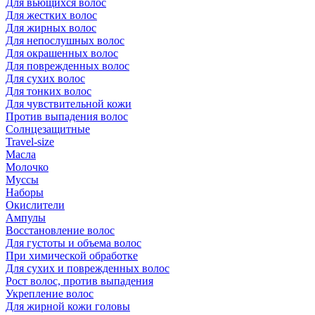
Для вьющихся волос
Для жестких волос
Для жирных волос
Для непослушных волос
Для окрашенных волос
Для поврежденных волос
Для сухих волос
Для тонких волос
Для чувствительной кожи
Против выпадения волос
Солнцезащитные
Travel-size
Масла
Молочко
Муссы
Наборы
Окислители
Ампулы
Восстановление волос
Для густоты и объема волос
При химической обработке
Для сухих и поврежденных волос
Рост волос, против выпадения
Укрепление волос
Для жирной кожи головы