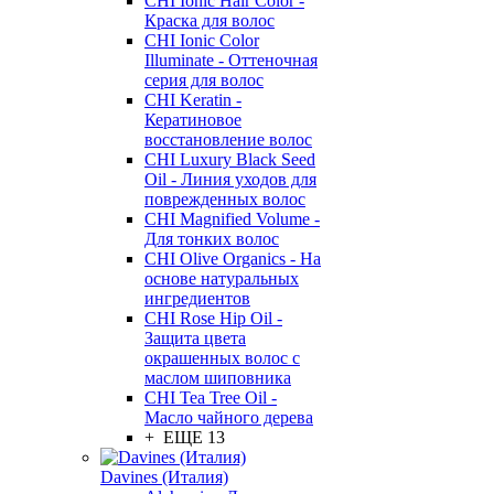
CHI Ionic Hair Color -
Краска для волос
CHI Ionic Color
Illuminate - Оттеночная
серия для волос
CHI Keratin -
Кератиновое
восстановление волос
CHI Luxury Black Seed
Oil - Линия уходов для
поврежденных волос
CHI Magnified Volume -
Для тонких волос
CHI Olive Organics - На
основе натуральных
ингредиентов
CHI Rose Hip Oil -
Защита цвета
окрашенных волос с
маслом шиповника
CHI Tea Tree Oil -
Масло чайного дерева
+ ЕЩЕ 13
Davines (Италия)