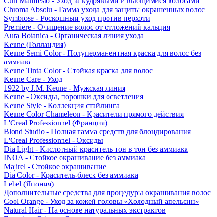
Curl Manifesto - Уход за кудрявыми и вьющимися волосами
Chroma Absolu - Гамма ухода для защиты окрашенных волос
Symbiose - Роскошный уход против перхоти
Premiere - Очищение волос от отложений кальция
Aura Botanica - Органическая линия ухода
Keune (Голландия)
Keune Semi Color - Полуперманентная краска для волос без
аммиака
Keune Tinta Color - Стойкая краска для волос
Keune Care - Уход
1922 by J.M. Keune - Мужская линия
Keune - Оксиды, порошки для осветления
Keune Style - Коллекция стайлинга
Keune Color Chameleon - Красители прямого действия
L'Oreal Professionnel (Франция)
Blond Studio - Полная гамма средств для блондирования
L'Oreal Professionnel - Оксиды
Dia Light - Кислотный краситель тон в тон без аммиака
INOA - Стойкое окрашивание без аммиака
Majirel - Стойкое окрашивание
Dia Color - Краситель-блеск без аммиака
Lebel (Япония)
Дополнительные средства для процедуры окрашивания волос
Cool Orange - Уход за кожей головы «Холодный апельсин»
Natural Hair - На основе натуральных экстрактов