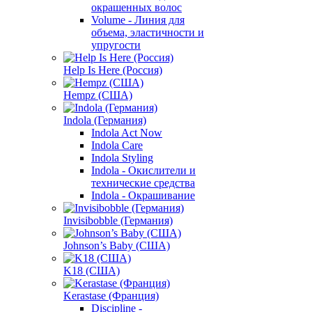
окрашенных волос
Volume - Линия для
объема, эластичности и
упругости
Help Is Here (Россия)
Hempz (США)
Indola (Германия)
Indola Act Now
Indola Care
Indola Styling
Indola - Окислители и
технические средства
Indola - Окрашивание
Invisibobble (Германия)
Johnson’s Baby (США)
K18 (США)
Kerastase (Франция)
Discipline -