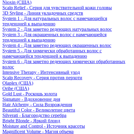
Nioxin (США)
Scalp Relief - Серия для чувствительной кожи головы
3D Styling - Линия укладочных средств
System 1 - Для натуральных волос с намечающейся
тенденцией к выпадению
System 2 - Для заметно редеющих натуральных волос
System 3 - Для окрашенных волос с намечающейся
тенденцией к выпадению
System 4 - Для заметно редеющих окрашенных волос
System 5 - Для химически обработанных волос с
намечающейся тенденцией к выпадению
System 6 - Для заметно редеющих химически обработанных
волос
Intensive Therapy - Интенсивный уход
Scalp Recovery - Серия против перхоти
Olaplex (США)
Oribe (США)
Gold Lust - Роскошь золота
Signature - Вдохновение дня
Hair Alchemy - Сила Возрождения
Beautiful Color - Великолепие цвета
Silverati - Благородство серебра
Bright Blonde - Яркий блонд
Moisture and Control - Источник красоты
Magnificent Volume - Магия объема