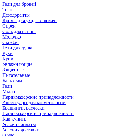
Гели для бровей
Тело
Дезодоранты
Кремы для ухода за кожей
Спреи
Соль для ванны
Молочко
Скрабы
Гели для душа
Руки
Кремы
Увлажняющие
Защитные
Питательные
Бальзамы
Гели
Мыло
Парикмахерские принадлежности
Аксессуары для косметологии
Брашинги, расчески
Парикмахерские принадлежности
Как купить
Условия оплаты
Условия доставки
О нас