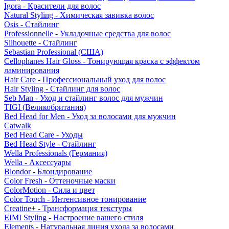
Igora - Красители для волос
Natural Styling - Химическая завивка волос
Osis - Стайлинг
Professionnelle - Укладочные средства для волос
Silhouette - Стайлинг
Sebastian Professional (США)
Cellophanes Hair Gloss - Тонирующая краска с эффектом
ламинирования
Hair Care - Профессиональный уход для волос
Hair Styling - Стайлинг для волос
Seb Man - Уход и стайлинг волос для мужчин
TIGI (Великобритания)
Bed Head for Men - Уход за волосами для мужчин
Catwalk
Bed Head Care - Уходы
Bed Head Style - Стайлинг
Wella Professionals (Германия)
Wella - Аксессуары
Blondor - Блондирование
Color Fresh - Оттеночные маски
ColorMotion - Сила и цвет
Color Touch - Интенсивное тонирование
Creatine+ - Трансформация текстуры
EIMI Styling - Настроение вашего стиля
Elements - Натуральная линия ухода за волосами