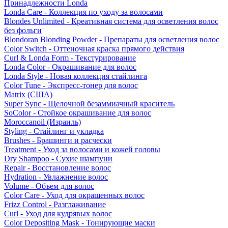
Принадлежности Londa
Londa Care - Коллекция по уходу за волосами
Blondes Unlimited - Креативная система для осветления волос
без фольги
Blondoran Blonding Powder - Препараты для осветления волос
Color Switch - Оттеночная краска прямого действия
Curl & Londa Form - Текстурирование
Londa Color - Окрашивание для волос
Londa Style - Новая коллекция стайлинга
Color Tune - Экспресс-тонер для волос
Matrix (США)
Super Sync - Щелочной безаммиачный краситель
SoColor - Стойкое окрашивание для волос
Moroccanoil (Израиль)
Styling - Стайлинг и укладка
Brushes - Брашинги и расчески
Treatment - Уход за волосами и кожей головы
Dry Shampoo - Сухие шампуни
Repair - Восстановление волос
Hydration - Увлажнение волос
Volume - Объем для волос
Color Care - Уход для окрашенных волос
Frizz Control - Разглаживание
Curl - Уход для кудрявых волос
Color Depositing Mask - Тонирующие маски