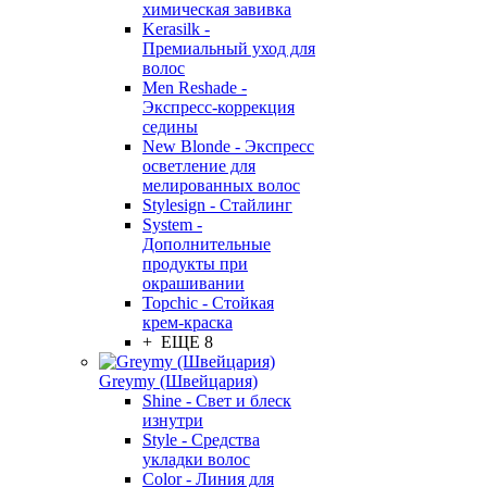
химическая завивка
Kerasilk -
Премиальный уход для
волос
Men Reshade -
Экспресс-коррекция
седины
New Blonde - Экспресс
осветление для
мелированных волос
Stylesign - Стайлинг
System -
Дополнительные
продукты при
окрашивании
Topchic - Стойкая
крем-краска
+ ЕЩЕ 8
Greymy (Швейцария)
Shine - Свет и блеск
изнутри
Style - Средства
укладки волос
Color - Линия для