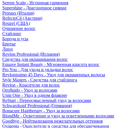
Serene Scalp - Истинная гармония
Supershine - Драгоценное сияние
Proraso (Италия)
RefectoCil (Австрия)
Reuzel (США)
Очищение волос
Стайлинг
Борода и усы
Бритье
Лицо
Revlon Professional (Испания)
Средства для окрашивания волос
Equave Instant Beauty - Мгновенная красота волос
Pro You - Для ухода и укладки волос
Revlonissimo 45 Days - Уход для окрашенных волосы
Style Masters - Средства для стайлинга
Revlon - Красители для волос
Orofluido - Уход за волосами
Uniq One - Уход в одном флаконе
ReStart - Переосмысленный уход за волосами
Schwarzkopf Professional (Германия)
Bonacure Hairtherapy - Уход за волосами
BlondMe - Осветление и уход за осветленными волосами
Goodbye - Нейтрализация нежелательных оттенков
Oxigenta - Окислители и средства для обесцвечивания