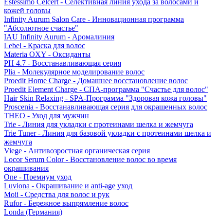
Estessimo Celcert - Селективная линия ухода за волосами и
кожей головы
Infinity Aurum Salon Care - Инновационная программа
"Абсолютное счастье"
IAU Infinity Aurum - Аромалиния
Lebel - Краска для волос
Materia OXY - Оксиданты
PH 4.7 - Восстанавливающая серия
Plia - Молекулярное моделирование волос
Proedit Home Charge - Домашнее восстановление волос
Proedit Element Charge - СПА-программа "Счастье для волос"
Hair Skin Relaxing - SPA-Программа "Здоровая кожа головы"
Proscenia - Восстанавливающая серия для окрашенных волос
THEO - Уход для мужчин
Trie - Линия для укладки с протеинами шелка и жемчуга
Trie Tuner - Линия для базовой укладки с протеинами шелка и
жемчуга
Viege - Антивозростная органическая серия
Locor Serum Color - Восстановление волос во время
окрашивания
One - Премиум уход
Luviona - Окрашивание и anti-age уход
Moii - Средства для волос и рук
Rufor - Бережное выпрямление волос
Londa (Германия)