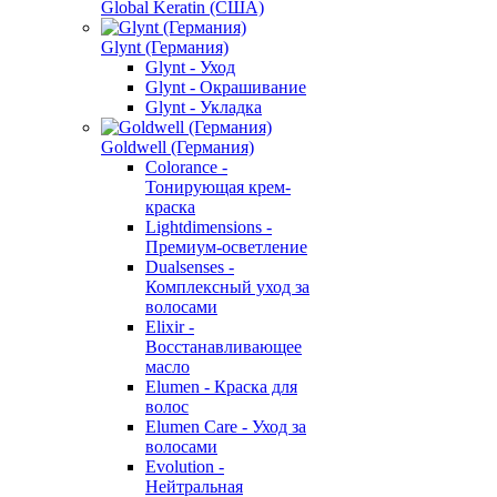
Global Keratin (США)
Glynt (Германия)
Glynt - Уход
Glynt - Окрашивание
Glynt - Укладка
Goldwell (Германия)
Colorance -
Тонирующая крем-
краска
Lightdimensions -
Премиум-осветление
Dualsenses -
Комплексный уход за
волосами
Elixir -
Восстанавливающее
масло
Elumen - Краска для
волос
Elumen Care - Уход за
волосами
Evolution -
Нейтральная