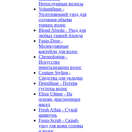
Непослушные волосы
Volumifique -
Уплотняющий уход для
создания объема
тонких волос
Blond Absolu - Уход для
любых граней блонда
Fusio-Dose -
Молекулярные
коктейли для волос
Chronologiste -
Искусство
ревитализации волос
Couture Styling -
Средства для укладки
Densifique - Потеря
густоты волос
Elixir Ultime - На
основе драгоценных
масел
Fresh Affair - Сухой
шампунь
Fusio-Scrub - Скраб-
уход для кожи головы
и волос