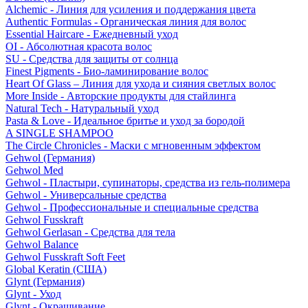
Alchemic - Линия для усиления и поддержания цвета
Authentic Formulas - Органическая линия для волос
Essential Haircare - Eжедневный уход
OI - Абсолютная красота волос
SU - Средства для защиты от солнца
Finest Pigments - Био-ламинирование волос
Heart Of Glass – Линия для ухода и сияния светлых волос
More Inside - Авторские продукты для стайлинга
Natural Tech - Натуральный уход
Pasta & Love - Идеальное бритье и уход за бородой
A SINGLE SHAMPOO
The Circle Chronicles - Маски с мгновенным эффектом
Gehwol (Германия)
Gehwol Med
Gehwol - Пластыри, супинаторы, средства из гель-полимера
Gehwol - Универсальные средства
Gehwol - Профессиональные и специальные средства
Gehwol Fusskraft
Gehwol Gerlasan - Средства для тела
Gehwol Balance
Gehwol Fusskraft Soft Feet
Global Keratin (США)
Glynt (Германия)
Glynt - Уход
Glynt - Окрашивание