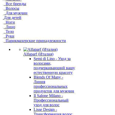
Все бренды
Волосы
Для мужчин
Для детей
Ноги
Лицо
Тело
Руки
Парикмахерские принадлежности
Alfaparf (Италия)
Semi di Lino - Уход за
волосами,
подчеркивающий вашу
естественную красоту
Blends Of Many -
Линия
профессиональных
продуктов для мужчин
Il Salone Milano -
Профессиональный
уход для волос
Lisse Design -
Трансформация волос