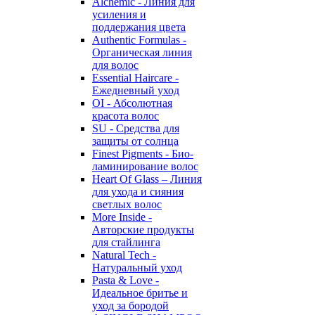
Alchemic - Линия для
усиления и
поддержания цвета
Authentic Formulas -
Органическая линия
для волос
Essential Haircare -
Eжедневный уход
OI - Абсолютная
красота волос
SU - Средства для
защиты от солнца
Finest Pigments - Био-
ламинирование волос
Heart Of Glass – Линия
для ухода и сияния
светлых волос
More Inside -
Авторские продукты
для стайлинга
Natural Tech -
Натуральный уход
Pasta & Love -
Идеальное бритье и
уход за бородой