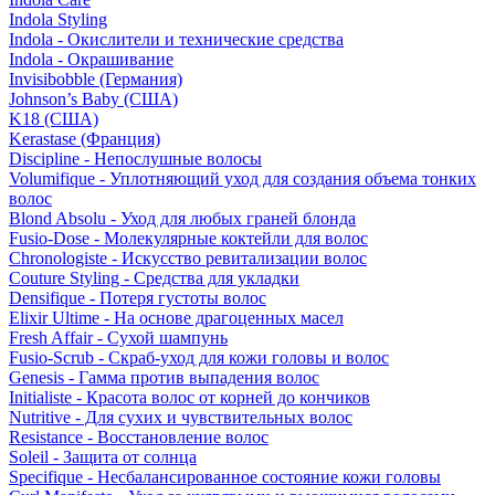
Indola Styling
Indola - Окислители и технические средства
Indola - Окрашивание
Invisibobble (Германия)
Johnson’s Baby (США)
K18 (США)
Kerastase (Франция)
Discipline - Непослушные волосы
Volumifique - Уплотняющий уход для создания объема тонких
волос
Blond Absolu - Уход для любых граней блонда
Fusio-Dose - Молекулярные коктейли для волос
Chronologiste - Искусство ревитализации волос
Couture Styling - Средства для укладки
Densifique - Потеря густоты волос
Elixir Ultime - На основе драгоценных масел
Fresh Affair - Сухой шампунь
Fusio-Scrub - Скраб-уход для кожи головы и волос
Genesis - Гамма против выпадения волос
Initialiste - Красота волос от корней до кончиков
Nutritive - Для сухих и чувствительных волос
Resistance - Восстановление волос
Soleil - Защита от солнца
Specifique - Несбалансированное состояние кожи головы