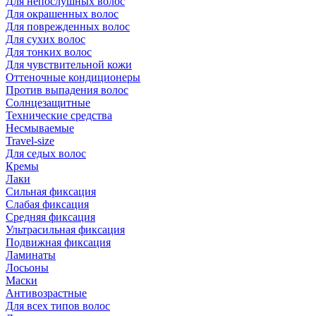
Для непослушных волос
Для окрашенных волос
Для поврежденных волос
Для сухих волос
Для тонких волос
Для чувствительной кожи
Оттеночные кондиционеры
Против выпадения волос
Солнцезащитные
Технические средства
Несмываемые
Travel-size
Для седых волос
Кремы
Лаки
Сильная фиксация
Слабая фиксация
Средняя фиксация
Ультрасильная фиксация
Подвижная фиксация
Ламинаты
Лосьоны
Маски
Антивозрастные
Для всех типов волос