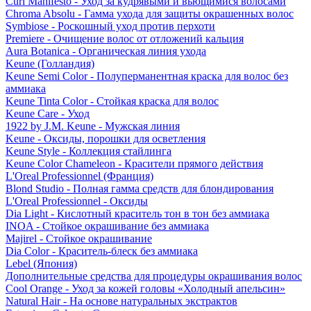
Curl Manifesto - Уход за кудрявыми и вьющимися волосами
Chroma Absolu - Гамма ухода для защиты окрашенных волос
Symbiose - Роскошный уход против перхоти
Premiere - Очищение волос от отложений кальция
Aura Botanica - Органическая линия ухода
Keune (Голландия)
Keune Semi Color - Полуперманентная краска для волос без
аммиака
Keune Tinta Color - Стойкая краска для волос
Keune Care - Уход
1922 by J.M. Keune - Мужская линия
Keune - Оксиды, порошки для осветления
Keune Style - Коллекция стайлинга
Keune Color Chameleon - Красители прямого действия
L'Oreal Professionnel (Франция)
Blond Studio - Полная гамма средств для блондирования
L'Oreal Professionnel - Оксиды
Dia Light - Кислотный краситель тон в тон без аммиака
INOA - Стойкое окрашивание без аммиака
Majirel - Стойкое окрашивание
Dia Color - Краситель-блеск без аммиака
Lebel (Япония)
Дополнительные средства для процедуры окрашивания волос
Cool Orange - Уход за кожей головы «Холодный апельсин»
Natural Hair - На основе натуральных экстрактов