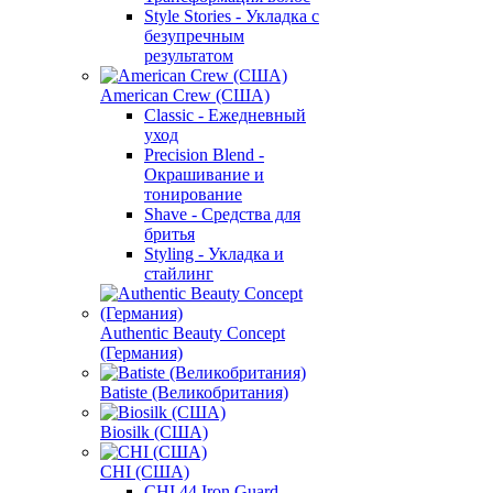
Style Stories - Укладка с
безупречным
результатом
American Crew (США)
Classic - Ежедневный
уход
Precision Blend -
Окрашивание и
тонирование
Shave - Средства для
бритья
Styling - Укладка и
стайлинг
Authentic Beauty Concept
(Германия)
Batiste (Великобритания)
Biosilk (США)
CHI (США)
CHI 44 Iron Guard -