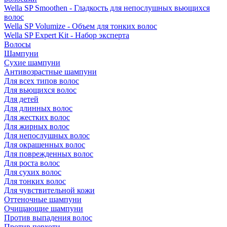
Wella SP Smoothen - Гладкость для непослушных вьющихся
волос
Wella SP Volumize - Объем для тонких волос
Wella SP Expert Kit - Набор эксперта
Волосы
Шампуни
Сухие шампуни
Антивозрастные шампуни
Для всех типов волос
Для вьющихся волос
Для детей
Для длинных волос
Для жестких волос
Для жирных волос
Для непослушных волос
Для окрашенных волос
Для поврежденных волос
Для роста волос
Для сухих волос
Для тонких волос
Для чувствительной кожи
Оттеночные шампуни
Очищающие шампуни
Против выпадения волос
Против перхоти