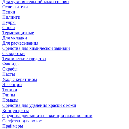
Для чувствительной кожи головы
Осветлители
Пенки
Пилинги
Пудры
Спреи
Термозащитные
Для укладки
Для расчесывания
Средства для химической завивки
Сыворотки
Технические средства
Флюиды
Скрабы
Пасты
Уход с кератином
Эссенции
Тоники
Глины
Помады
Средства для удаления краски с кожи
Концентраты
Средства для защиты кожи при окрашивании
Салфетки для волос
Праймеры