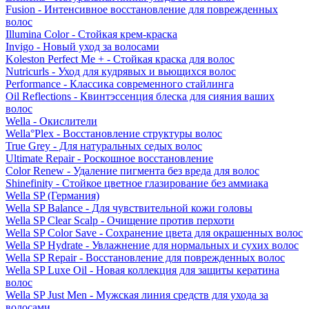
Fusion - Интенсивное восстановление для поврежденных
волос
Illumina Color - Стойкая крем-краска
Invigo - Новый уход за волосами
Koleston Perfect Me + - Стойкая краска для волос
Nutricurls - Уход для кудрявых и вьющихся волос
Performance - Классика современного стайлинга
Oil Reflections - Квинтэссенция блеска для сияния ваших
волос
Wella - Окислители
Wella°Plex - Восстановление структуры волос
True Grey - Для натуральных седых волос
Ultimate Repair - Роскошное восстановление
Color Renew - Удаление пигмента без вреда для волос
Shinefinity - Стойкое цветное глазирование без аммиака
Wella SP (Германия)
Wella SP Balance - Для чувствительной кожи головы
Wella SP Clear Scalp - Очищение против перхоти
Wella SP Color Save - Сохранение цвета для окрашенных волос
Wella SP Hydrate - Увлажнение для нормальных и сухих волос
Wella SP Repair - Восстановление для поврежденных волос
Wella SP Luxe Oil - Новая коллекция для защиты кератина
волос
Wella SP Just Men - Мужская линия средств для ухода за
волосами