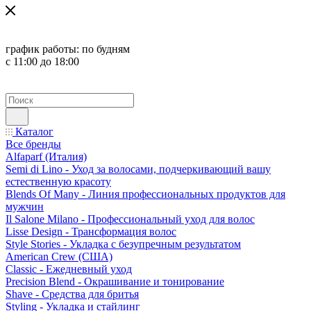
график работы:
по будням
с 11:00 до 18:00
Каталог
Все бренды
Alfaparf (Италия)
Semi di Lino - Уход за волосами, подчеркивающий вашу
естественную красоту
Blends Of Many - Линия профессиональных продуктов для
мужчин
Il Salone Milano - Профессиональный уход для волос
Lisse Design - Трансформация волос
Style Stories - Укладка с безупречным результатом
American Crew (США)
Classic - Ежедневный уход
Precision Blend - Окрашивание и тонирование
Shave - Средства для бритья
Styling - Укладка и стайлинг