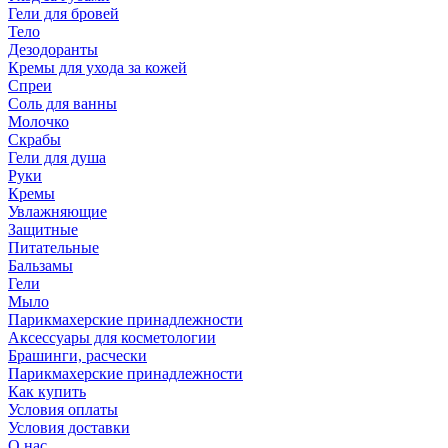
Гели для бровей
Тело
Дезодоранты
Кремы для ухода за кожей
Спреи
Соль для ванны
Молочко
Скрабы
Гели для душа
Руки
Кремы
Увлажняющие
Защитные
Питательные
Бальзамы
Гели
Мыло
Парикмахерские принадлежности
Аксессуары для косметологии
Брашинги, расчески
Парикмахерские принадлежности
Как купить
Условия оплаты
Условия доставки
О нас