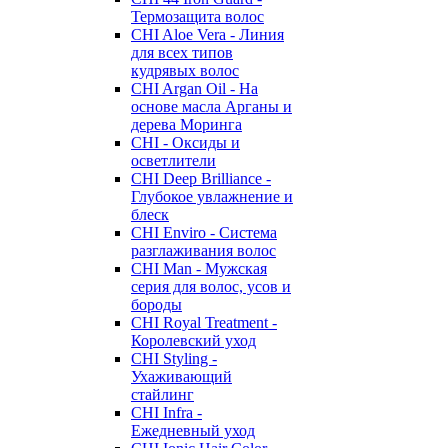
Термозащита волос
CHI Aloe Vera - Линия
для всех типов
кудрявых волос
CHI Argan Oil - На
основе масла Арганы и
дерева Моринга
CHI - Оксиды и
осветлители
CHI Deep Brilliance -
Глубокое увлажнение и
блеск
CHI Enviro - Система
разглаживания волос
CHI Man - Мужская
серия для волос, усов и
бороды
CHI Royal Treatment -
Королевский уход
CHI Styling -
Ухаживающий
стайлинг
CHI Infra -
Ежедневный уход