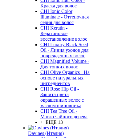
CHI Ionic Hair Color -
Краска для волос
CHI Ionic Color
Illuminate - Оттеночная
серия для волос
CHI Keratin -
Кератиновое
восстановление волос
CHI Luxury Black Seed
Oil - Линия уходов для
поврежденных волос
CHI Magnified Volume -
Для тонких волос
CHI Olive Organics - На
основе натуральных
ингредиентов
CHI Rose Hip Oil -
Защита цвета
окрашенных волос с
маслом шиповника
CHI Tea Tree Oil -
Масло чайного дерева
+ ЕЩЕ 13
Davines (Италия)