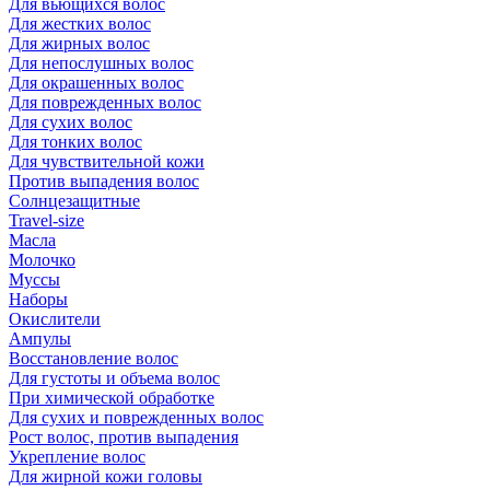
Для вьющихся волос
Для жестких волос
Для жирных волос
Для непослушных волос
Для окрашенных волос
Для поврежденных волос
Для сухих волос
Для тонких волос
Для чувствительной кожи
Против выпадения волос
Солнцезащитные
Travel-size
Масла
Молочко
Муссы
Наборы
Окислители
Ампулы
Восстановление волос
Для густоты и объема волос
При химической обработке
Для сухих и поврежденных волос
Рост волос, против выпадения
Укрепление волос
Для жирной кожи головы