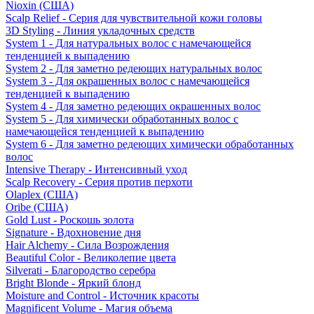
Nioxin (США)
Scalp Relief - Серия для чувствительной кожи головы
3D Styling - Линия укладочных средств
System 1 - Для натуральных волос с намечающейся
тенденцией к выпадению
System 2 - Для заметно редеющих натуральных волос
System 3 - Для окрашенных волос с намечающейся
тенденцией к выпадению
System 4 - Для заметно редеющих окрашенных волос
System 5 - Для химически обработанных волос с
намечающейся тенденцией к выпадению
System 6 - Для заметно редеющих химически обработанных
волос
Intensive Therapy - Интенсивный уход
Scalp Recovery - Серия против перхоти
Olaplex (США)
Oribe (США)
Gold Lust - Роскошь золота
Signature - Вдохновение дня
Hair Alchemy - Сила Возрождения
Beautiful Color - Великолепие цвета
Silverati - Благородство серебра
Bright Blonde - Яркий блонд
Moisture and Control - Источник красоты
Magnificent Volume - Магия объема