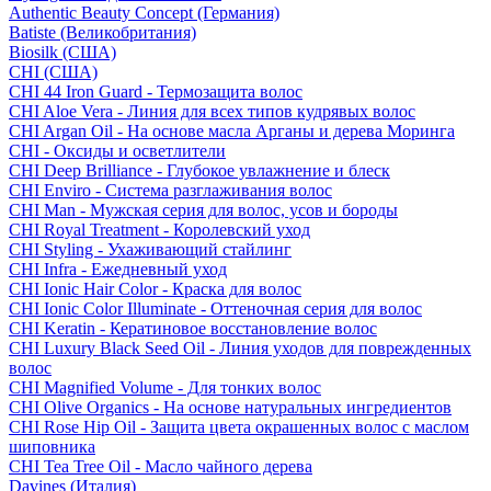
Authentic Beauty Concept (Германия)
Batiste (Великобритания)
Biosilk (США)
CHI (США)
CHI 44 Iron Guard - Термозащита волос
CHI Aloe Vera - Линия для всех типов кудрявых волос
CHI Argan Oil - На основе масла Арганы и дерева Моринга
CHI - Оксиды и осветлители
CHI Deep Brilliance - Глубокое увлажнение и блеск
CHI Enviro - Система разглаживания волос
CHI Man - Мужская серия для волос, усов и бороды
CHI Royal Treatment - Королевский уход
CHI Styling - Ухаживающий стайлинг
CHI Infra - Ежедневный уход
CHI Ionic Hair Color - Краска для волос
CHI Ionic Color Illuminate - Оттеночная серия для волос
CHI Keratin - Кератиновое восстановление волос
CHI Luxury Black Seed Oil - Линия уходов для поврежденных
волос
CHI Magnified Volume - Для тонких волос
CHI Olive Organics - На основе натуральных ингредиентов
CHI Rose Hip Oil - Защита цвета окрашенных волос с маслом
шиповника
CHI Tea Tree Oil - Масло чайного дерева
Davines (Италия)