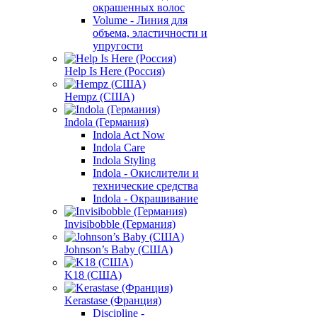
окрашенных волос
Volume - Линия для
объема, эластичности и
упругости
Help Is Here (Россия)
Hempz (США)
Indola (Германия)
Indola Act Now
Indola Care
Indola Styling
Indola - Окислители и
технические средства
Indola - Окрашивание
Invisibobble (Германия)
Johnson’s Baby (США)
K18 (США)
Kerastase (Франция)
Discipline -