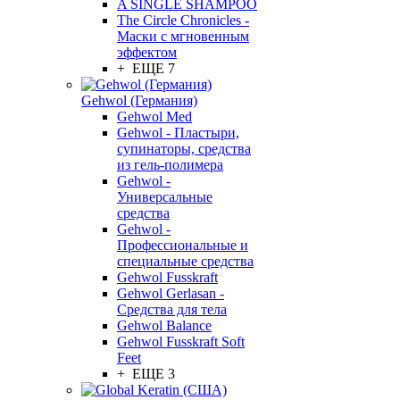
A SINGLE SHAMPOO
The Circle Chronicles -
Маски с мгновенным
эффектом
+ ЕЩЕ 7
Gehwol (Германия)
Gehwol Med
Gehwol - Пластыри,
супинаторы, средства
из гель-полимера
Gehwol -
Универсальные
средства
Gehwol -
Профессиональные и
специальные средства
Gehwol Fusskraft
Gehwol Gerlasan -
Средства для тела
Gehwol Balance
Gehwol Fusskraft Soft
Feet
+ ЕЩЕ 3