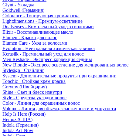
Glynt - Укладка
Goldwell (Германия)
Colorance - Тонирующая крем-краска
Lightdimensions - Премиум-осветление
Dualsenses - Комплексный уход за волосами
Elixir - Восстанавливающее масло
Elumen - Краска для волос
Elumen Care - Уход за волосами
Evolution - Нейтральная химическая завивка
Kerasilk - Премиальный уход для волос
Men Reshade - Экспресс-коррекция седины
New Blonde - Экспресс осветление для мелированных волос
Stylesign - Стайлинг
System - Дополнительные продукты при окрашивании
Topchic - Стойкая крем-краска
Greymy (Швейцария)
Shine - Свет и блеск изнутри
Style - Средства укладки волос
Color - Линия для окрашенных волос
Volume - Линия для объема, эластичности и упругости
Help Is Here (Россия)
Hempz (США)
Indola (Германия)
Indola Act Now
Indola Care