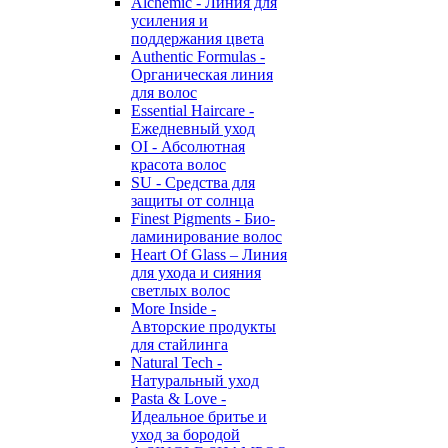
Alchemic - Линия для
усиления и
поддержания цвета
Authentic Formulas -
Органическая линия
для волос
Essential Haircare -
Eжедневный уход
OI - Абсолютная
красота волос
SU - Средства для
защиты от солнца
Finest Pigments - Био-
ламинирование волос
Heart Of Glass – Линия
для ухода и сияния
светлых волос
More Inside -
Авторские продукты
для стайлинга
Natural Tech -
Натуральный уход
Pasta & Love -
Идеальное бритье и
уход за бородой