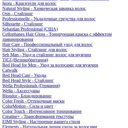
Igora - Красители для волос
Natural Styling - Химическая завивка волос
Osis - Стайлинг
Professionnelle - Укладочные средства для волос
Silhouette - Стайлинг
Sebastian Professional (США)
Cellophanes Hair Gloss - Тонирующая краска с эффектом
ламинирования
Hair Care - Профессиональный уход для волос
Hair Styling - Стайлинг для волос
Seb Man - Уход и стайлинг волос для мужчин
TIGI (Великобритания)
Bed Head for Men - Уход за волосами для мужчин
Catwalk
Bed Head Care - Уходы
Bed Head Style - Стайлинг
Wella Professionals (Германия)
Wella - Аксессуары
Blondor - Блондирование
Color Fresh - Оттеночные маски
ColorMotion - Сила и цвет
Color Touch - Интенсивное тонирование
Creatine+ - Трансформация текстуры
EIMI Styling - Настроение вашего стиля
Elements - Натуральная линия ухода за волосами