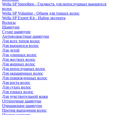
Wella SP Smoothen - Гладкость для непослушных вьющихся
волос
Wella SP Volumize - Объем для тонких волос
Wella SP Expert Kit - Набор эксперта
Волосы
Шампуни
Сухие шампуни
Антивозрастные шампуни
Для всех типов волос
Для вьющихся волос
Для детей
Для длинных волос
Для жестких волос
Для жирных волос
Для непослушных волос
Для окрашенных волос
Для поврежденных волос
Для роста волос
Для сухих волос
Для тонких волос
Для чувствительной кожи
Оттеночные шампуни
Очищающие шампуни
Против выпадения волос
Против перхоти