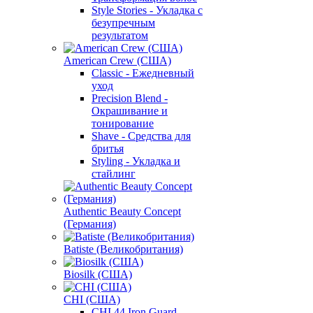
Style Stories - Укладка с
безупречным
результатом
American Crew (США)
Classic - Ежедневный
уход
Precision Blend -
Окрашивание и
тонирование
Shave - Средства для
бритья
Styling - Укладка и
стайлинг
Authentic Beauty Concept
(Германия)
Batiste (Великобритания)
Biosilk (США)
CHI (США)
CHI 44 Iron Guard -