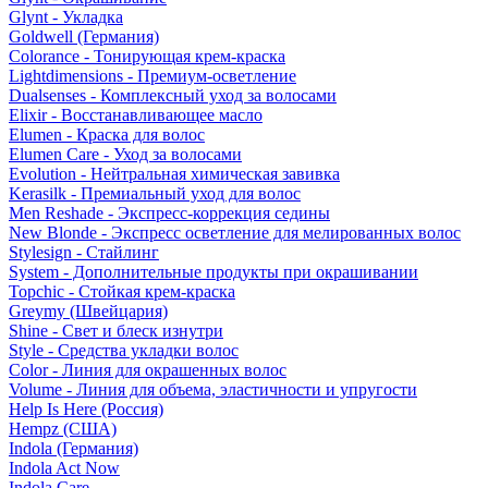
Glynt - Укладка
Goldwell (Германия)
Colorance - Тонирующая крем-краска
Lightdimensions - Премиум-осветление
Dualsenses - Комплексный уход за волосами
Elixir - Восстанавливающее масло
Elumen - Краска для волос
Elumen Care - Уход за волосами
Evolution - Нейтральная химическая завивка
Kerasilk - Премиальный уход для волос
Men Reshade - Экспресс-коррекция седины
New Blonde - Экспресс осветление для мелированных волос
Stylesign - Стайлинг
System - Дополнительные продукты при окрашивании
Topchic - Стойкая крем-краска
Greymy (Швейцария)
Shine - Свет и блеск изнутри
Style - Средства укладки волос
Color - Линия для окрашенных волос
Volume - Линия для объема, эластичности и упругости
Help Is Here (Россия)
Hempz (США)
Indola (Германия)
Indola Act Now
Indola Care