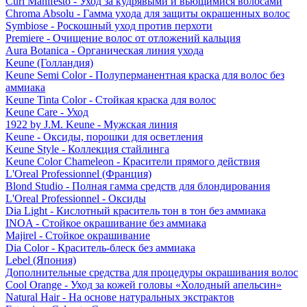
Curl Manifesto - Уход за кудрявыми и вьющимися волосами
Chroma Absolu - Гамма ухода для защиты окрашенных волос
Symbiose - Роскошный уход против перхоти
Premiere - Очищение волос от отложений кальция
Aura Botanica - Органическая линия ухода
Keune (Голландия)
Keune Semi Color - Полуперманентная краска для волос без
аммиака
Keune Tinta Color - Стойкая краска для волос
Keune Care - Уход
1922 by J.M. Keune - Мужская линия
Keune - Оксиды, порошки для осветления
Keune Style - Коллекция стайлинга
Keune Color Chameleon - Красители прямого действия
L'Oreal Professionnel (Франция)
Blond Studio - Полная гамма средств для блондирования
L'Oreal Professionnel - Оксиды
Dia Light - Кислотный краситель тон в тон без аммиака
INOA - Стойкое окрашивание без аммиака
Majirel - Стойкое окрашивание
Dia Color - Краситель-блеск без аммиака
Lebel (Япония)
Дополнительные средства для процедуры окрашивания волос
Cool Orange - Уход за кожей головы «Холодный апельсин»
Natural Hair - На основе натуральных экстрактов