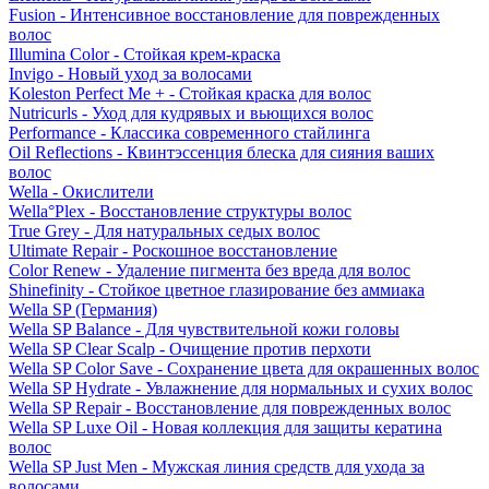
Fusion - Интенсивное восстановление для поврежденных
волос
Illumina Color - Стойкая крем-краска
Invigo - Новый уход за волосами
Koleston Perfect Me + - Стойкая краска для волос
Nutricurls - Уход для кудрявых и вьющихся волос
Performance - Классика современного стайлинга
Oil Reflections - Квинтэссенция блеска для сияния ваших
волос
Wella - Окислители
Wella°Plex - Восстановление структуры волос
True Grey - Для натуральных седых волос
Ultimate Repair - Роскошное восстановление
Color Renew - Удаление пигмента без вреда для волос
Shinefinity - Стойкое цветное глазирование без аммиака
Wella SP (Германия)
Wella SP Balance - Для чувствительной кожи головы
Wella SP Clear Scalp - Очищение против перхоти
Wella SP Color Save - Сохранение цвета для окрашенных волос
Wella SP Hydrate - Увлажнение для нормальных и сухих волос
Wella SP Repair - Восстановление для поврежденных волос
Wella SP Luxe Oil - Новая коллекция для защиты кератина
волос
Wella SP Just Men - Мужская линия средств для ухода за
волосами