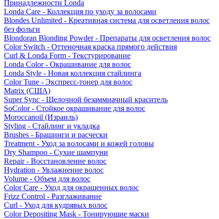
Принадлежности Londa
Londa Care - Коллекция по уходу за волосами
Blondes Unlimited - Креативная система для осветления волос
без фольги
Blondoran Blonding Powder - Препараты для осветления волос
Color Switch - Оттеночная краска прямого действия
Curl & Londa Form - Текстурирование
Londa Color - Окрашивание для волос
Londa Style - Новая коллекция стайлинга
Color Tune - Экспресс-тонер для волос
Matrix (США)
Super Sync - Щелочной безаммиачный краситель
SoColor - Стойкое окрашивание для волос
Moroccanoil (Израиль)
Styling - Стайлинг и укладка
Brushes - Брашинги и расчески
Treatment - Уход за волосами и кожей головы
Dry Shampoo - Сухие шампуни
Repair - Восстановление волос
Hydration - Увлажнение волос
Volume - Объем для волос
Color Care - Уход для окрашенных волос
Frizz Control - Разглаживание
Curl - Уход для кудрявых волос
Color Depositing Mask - Тонирующие маски