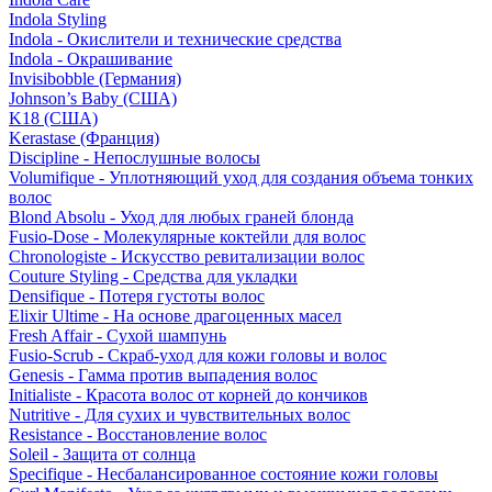
Indola Styling
Indola - Окислители и технические средства
Indola - Окрашивание
Invisibobble (Германия)
Johnson’s Baby (США)
K18 (США)
Kerastase (Франция)
Discipline - Непослушные волосы
Volumifique - Уплотняющий уход для создания объема тонких
волос
Blond Absolu - Уход для любых граней блонда
Fusio-Dose - Молекулярные коктейли для волос
Chronologiste - Искусство ревитализации волос
Couture Styling - Средства для укладки
Densifique - Потеря густоты волос
Elixir Ultime - На основе драгоценных масел
Fresh Affair - Сухой шампунь
Fusio-Scrub - Скраб-уход для кожи головы и волос
Genesis - Гамма против выпадения волос
Initialiste - Красота волос от корней до кончиков
Nutritive - Для сухих и чувствительных волос
Resistance - Восстановление волос
Soleil - Защита от солнца
Specifique - Несбалансированное состояние кожи головы