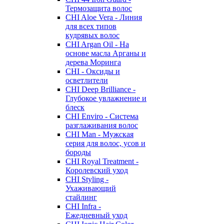
Термозащита волос
CHI Aloe Vera - Линия
для всех типов
кудрявых волос
CHI Argan Oil - На
основе масла Арганы и
дерева Моринга
CHI - Оксиды и
осветлители
CHI Deep Brilliance -
Глубокое увлажнение и
блеск
CHI Enviro - Система
разглаживания волос
CHI Man - Мужская
серия для волос, усов и
бороды
CHI Royal Treatment -
Королевский уход
CHI Styling -
Ухаживающий
стайлинг
CHI Infra -
Ежедневный уход