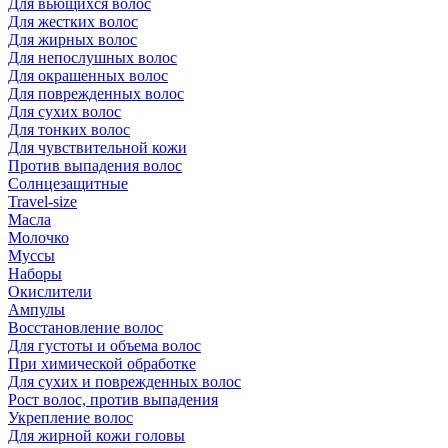
Для вьющихся волос
Для жестких волос
Для жирных волос
Для непослушных волос
Для окрашенных волос
Для поврежденных волос
Для сухих волос
Для тонких волос
Для чувствительной кожи
Против выпадения волос
Солнцезащитные
Travel-size
Масла
Молочко
Муссы
Наборы
Окислители
Ампулы
Восстановление волос
Для густоты и объема волос
При химической обработке
Для сухих и поврежденных волос
Рост волос, против выпадения
Укрепление волос
Для жирной кожи головы