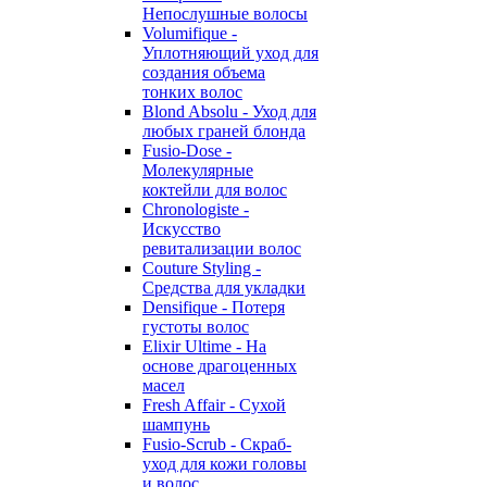
Непослушные волосы
Volumifique -
Уплотняющий уход для
создания объема
тонких волос
Blond Absolu - Уход для
любых граней блонда
Fusio-Dose -
Молекулярные
коктейли для волос
Chronologiste -
Искусство
ревитализации волос
Couture Styling -
Средства для укладки
Densifique - Потеря
густоты волос
Elixir Ultime - На
основе драгоценных
масел
Fresh Affair - Сухой
шампунь
Fusio-Scrub - Скраб-
уход для кожи головы
и волос