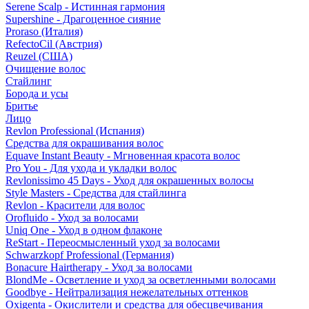
Serene Scalp - Истинная гармония
Supershine - Драгоценное сияние
Proraso (Италия)
RefectoCil (Австрия)
Reuzel (США)
Очищение волос
Стайлинг
Борода и усы
Бритье
Лицо
Revlon Professional (Испания)
Средства для окрашивания волос
Equave Instant Beauty - Мгновенная красота волос
Pro You - Для ухода и укладки волос
Revlonissimo 45 Days - Уход для окрашенных волосы
Style Masters - Средства для стайлинга
Revlon - Красители для волос
Orofluido - Уход за волосами
Uniq One - Уход в одном флаконе
ReStart - Переосмысленный уход за волосами
Schwarzkopf Professional (Германия)
Bonacure Hairtherapy - Уход за волосами
BlondMe - Осветление и уход за осветленными волосами
Goodbye - Нейтрализация нежелательных оттенков
Oxigenta - Окислители и средства для обесцвечивания