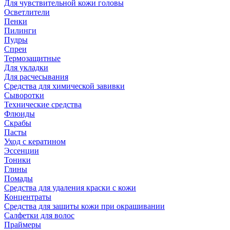
Для чувствительной кожи головы
Осветлители
Пенки
Пилинги
Пудры
Спреи
Термозащитные
Для укладки
Для расчесывания
Средства для химической завивки
Сыворотки
Технические средства
Флюиды
Скрабы
Пасты
Уход с кератином
Эссенции
Тоники
Глины
Помады
Средства для удаления краски с кожи
Концентраты
Средства для защиты кожи при окрашивании
Салфетки для волос
Праймеры