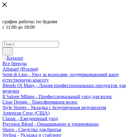
график работы:
по будням
с 11:00 до 18:00
Каталог
Все бренды
Alfaparf (Италия)
Semi di Lino - Уход за волосами, подчеркивающий вашу
естественную красоту
Blends Of Many - Линия профессиональных продуктов для
мужчин
Il Salone Milano - Профессиональный уход для волос
Lisse Design - Трансформация волос
Style Stories - Укладка с безупречным результатом
American Crew (США)
Classic - Ежедневный уход
Precision Blend - Окрашивание и тонирование
Shave - Средства для бритья
Styling - Укладка и стайлинг