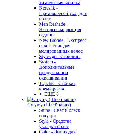
химическая завивка
Kerasilk -
Премиальный уход для
волос
Men Reshade -
Экспресс-коррекция
седины
New Blonde - Экспресс
осветление для
мелированных волос
Stylesign - Стайлинг
System -
Дополнительные
продукты при
окрашивании
Topchic - Стойкая
крем-краска
+ ЕЩЕ 8
Greymy (Швейцария)
Shine - Свет и блеск
изнутри
Style - Средства
укладки волос
Color - Линия для