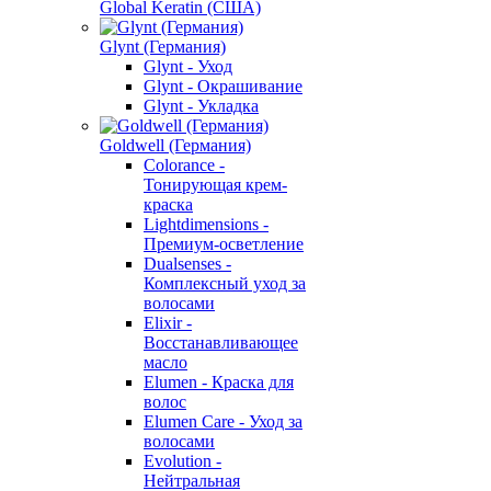
Global Keratin (США)
Glynt (Германия)
Glynt - Уход
Glynt - Окрашивание
Glynt - Укладка
Goldwell (Германия)
Colorance -
Тонирующая крем-
краска
Lightdimensions -
Премиум-осветление
Dualsenses -
Комплексный уход за
волосами
Elixir -
Восстанавливающее
масло
Elumen - Краска для
волос
Elumen Care - Уход за
волосами
Evolution -
Нейтральная