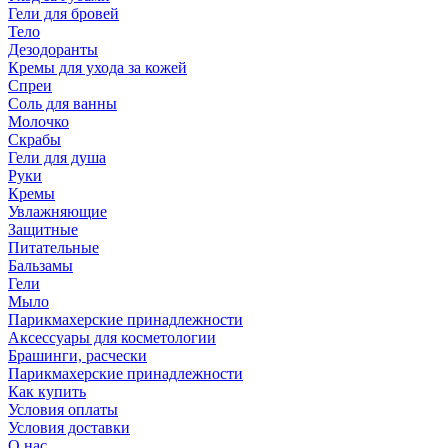
Гели для бровей
Тело
Дезодоранты
Кремы для ухода за кожей
Спреи
Соль для ванны
Молочко
Скрабы
Гели для душа
Руки
Кремы
Увлажняющие
Защитные
Питательные
Бальзамы
Гели
Мыло
Парикмахерские принадлежности
Аксессуары для косметологии
Брашинги, расчески
Парикмахерские принадлежности
Как купить
Условия оплаты
Условия доставки
О нас