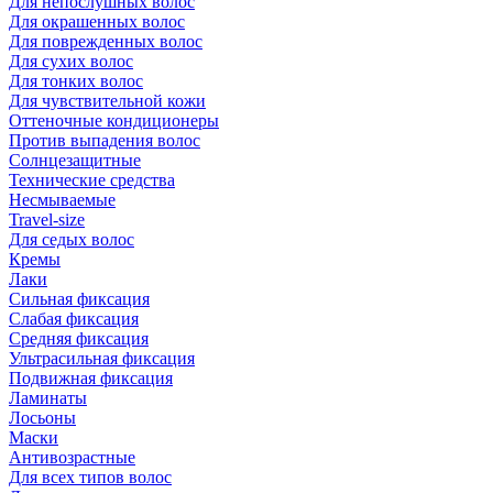
Для непослушных волос
Для окрашенных волос
Для поврежденных волос
Для сухих волос
Для тонких волос
Для чувствительной кожи
Оттеночные кондиционеры
Против выпадения волос
Солнцезащитные
Технические средства
Несмываемые
Travel-size
Для седых волос
Кремы
Лаки
Сильная фиксация
Слабая фиксация
Средняя фиксация
Ультрасильная фиксация
Подвижная фиксация
Ламинаты
Лосьоны
Маски
Антивозрастные
Для всех типов волос