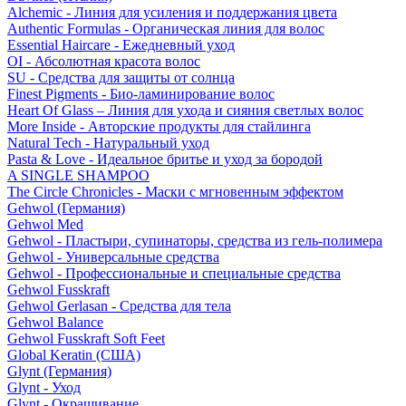
Alchemic - Линия для усиления и поддержания цвета
Authentic Formulas - Органическая линия для волос
Essential Haircare - Eжедневный уход
OI - Абсолютная красота волос
SU - Средства для защиты от солнца
Finest Pigments - Био-ламинирование волос
Heart Of Glass – Линия для ухода и сияния светлых волос
More Inside - Авторские продукты для стайлинга
Natural Tech - Натуральный уход
Pasta & Love - Идеальное бритье и уход за бородой
A SINGLE SHAMPOO
The Circle Chronicles - Маски с мгновенным эффектом
Gehwol (Германия)
Gehwol Med
Gehwol - Пластыри, супинаторы, средства из гель-полимера
Gehwol - Универсальные средства
Gehwol - Профессиональные и специальные средства
Gehwol Fusskraft
Gehwol Gerlasan - Средства для тела
Gehwol Balance
Gehwol Fusskraft Soft Feet
Global Keratin (США)
Glynt (Германия)
Glynt - Уход
Glynt - Окрашивание