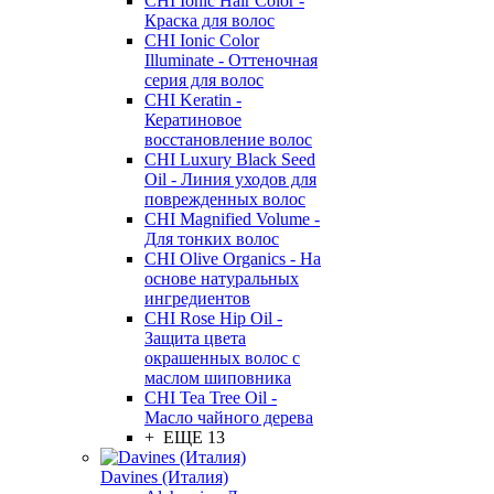
CHI Ionic Hair Color -
Краска для волос
CHI Ionic Color
Illuminate - Оттеночная
серия для волос
CHI Keratin -
Кератиновое
восстановление волос
CHI Luxury Black Seed
Oil - Линия уходов для
поврежденных волос
CHI Magnified Volume -
Для тонких волос
CHI Olive Organics - На
основе натуральных
ингредиентов
CHI Rose Hip Oil -
Защита цвета
окрашенных волос с
маслом шиповника
CHI Tea Tree Oil -
Масло чайного дерева
+ ЕЩЕ 13
Davines (Италия)