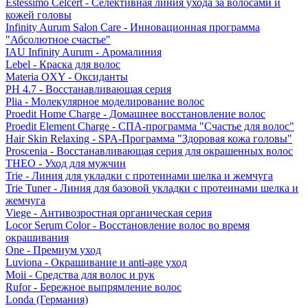
Estessimo Celcert - Селективная линия ухода за волосами и
кожей головы
Infinity Aurum Salon Care - Инновационная программа
"Абсолютное счастье"
IAU Infinity Aurum - Аромалиния
Lebel - Краска для волос
Materia OXY - Оксиданты
PH 4.7 - Восстанавливающая серия
Plia - Молекулярное моделирование волос
Proedit Home Charge - Домашнее восстановление волос
Proedit Element Charge - СПА-программа "Счастье для волос"
Hair Skin Relaxing - SPA-Программа "Здоровая кожа головы"
Proscenia - Восстанавливающая серия для окрашенных волос
THEO - Уход для мужчин
Trie - Линия для укладки с протеинами шелка и жемчуга
Trie Tuner - Линия для базовой укладки с протеинами шелка и
жемчуга
Viege - Антивозростная органическая серия
Locor Serum Color - Восстановление волос во время
окрашивания
One - Премиум уход
Luviona - Окрашивание и anti-age уход
Moii - Средства для волос и рук
Rufor - Бережное выпрямление волос
Londa (Германия)