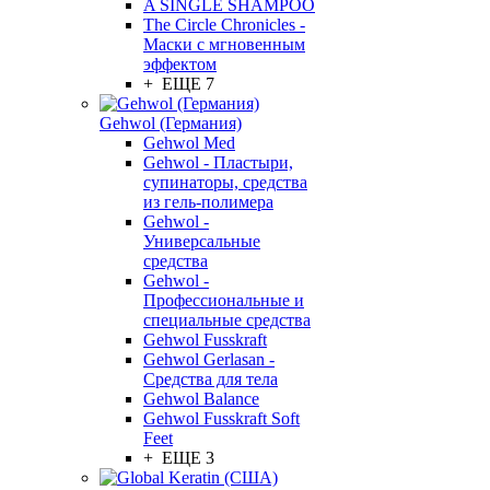
A SINGLE SHAMPOO
The Circle Chronicles -
Маски с мгновенным
эффектом
+ ЕЩЕ 7
Gehwol (Германия)
Gehwol Med
Gehwol - Пластыри,
супинаторы, средства
из гель-полимера
Gehwol -
Универсальные
средства
Gehwol -
Профессиональные и
специальные средства
Gehwol Fusskraft
Gehwol Gerlasan -
Средства для тела
Gehwol Balance
Gehwol Fusskraft Soft
Feet
+ ЕЩЕ 3