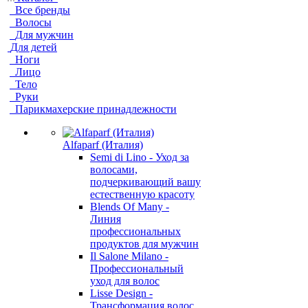
Все бренды
Волосы
Для мужчин
Для детей
Ноги
Лицо
Тело
Руки
Парикмахерские принадлежности
Alfaparf (Италия)
Semi di Lino - Уход за
волосами,
подчеркивающий вашу
естественную красоту
Blends Of Many -
Линия
профессиональных
продуктов для мужчин
Il Salone Milano -
Профессиональный
уход для волос
Lisse Design -
Трансформация волос