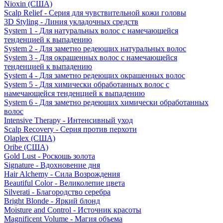
Nioxin (США)
Scalp Relief - Серия для чувствительной кожи головы
3D Styling - Линия укладочных средств
System 1 - Для натуральных волос с намечающейся
тенденцией к выпадению
System 2 - Для заметно редеющих натуральных волос
System 3 - Для окрашенных волос с намечающейся
тенденцией к выпадению
System 4 - Для заметно редеющих окрашенных волос
System 5 - Для химически обработанных волос с
намечающейся тенденцией к выпадению
System 6 - Для заметно редеющих химически обработанных
волос
Intensive Therapy - Интенсивный уход
Scalp Recovery - Серия против перхоти
Olaplex (США)
Oribe (США)
Gold Lust - Роскошь золота
Signature - Вдохновение дня
Hair Alchemy - Сила Возрождения
Beautiful Color - Великолепие цвета
Silverati - Благородство серебра
Bright Blonde - Яркий блонд
Moisture and Control - Источник красоты
Magnificent Volume - Магия объема