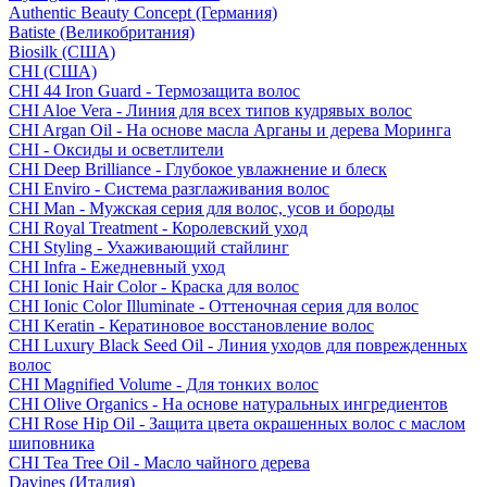
Authentic Beauty Concept (Германия)
Batiste (Великобритания)
Biosilk (США)
CHI (США)
CHI 44 Iron Guard - Термозащита волос
CHI Aloe Vera - Линия для всех типов кудрявых волос
CHI Argan Oil - На основе масла Арганы и дерева Моринга
CHI - Оксиды и осветлители
CHI Deep Brilliance - Глубокое увлажнение и блеск
CHI Enviro - Система разглаживания волос
CHI Man - Мужская серия для волос, усов и бороды
CHI Royal Treatment - Королевский уход
CHI Styling - Ухаживающий стайлинг
CHI Infra - Ежедневный уход
CHI Ionic Hair Color - Краска для волос
CHI Ionic Color Illuminate - Оттеночная серия для волос
CHI Keratin - Кератиновое восстановление волос
CHI Luxury Black Seed Oil - Линия уходов для поврежденных
волос
CHI Magnified Volume - Для тонких волос
CHI Olive Organics - На основе натуральных ингредиентов
CHI Rose Hip Oil - Защита цвета окрашенных волос с маслом
шиповника
CHI Tea Tree Oil - Масло чайного дерева
Davines (Италия)