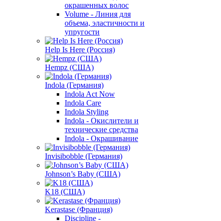
окрашенных волос
Volume - Линия для
объема, эластичности и
упругости
Help Is Here (Россия)
Hempz (США)
Indola (Германия)
Indola Act Now
Indola Care
Indola Styling
Indola - Окислители и
технические средства
Indola - Окрашивание
Invisibobble (Германия)
Johnson’s Baby (США)
K18 (США)
Kerastase (Франция)
Discipline -