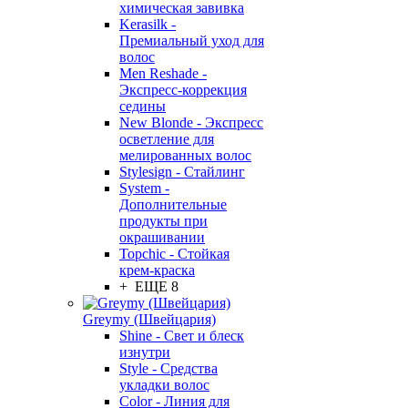
химическая завивка
Kerasilk -
Премиальный уход для
волос
Men Reshade -
Экспресс-коррекция
седины
New Blonde - Экспресс
осветление для
мелированных волос
Stylesign - Стайлинг
System -
Дополнительные
продукты при
окрашивании
Topchic - Стойкая
крем-краска
+ ЕЩЕ 8
Greymy (Швейцария)
Shine - Свет и блеск
изнутри
Style - Средства
укладки волос
Color - Линия для