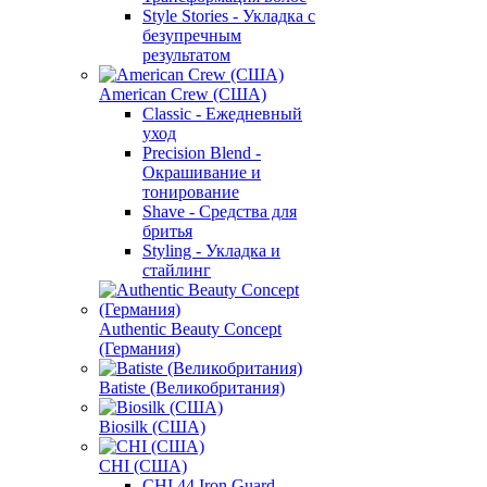
Style Stories - Укладка с
безупречным
результатом
American Crew (США)
Classic - Ежедневный
уход
Precision Blend -
Окрашивание и
тонирование
Shave - Средства для
бритья
Styling - Укладка и
стайлинг
Authentic Beauty Concept
(Германия)
Batiste (Великобритания)
Biosilk (США)
CHI (США)
CHI 44 Iron Guard -