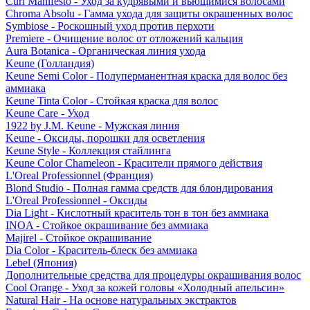
Curl Manifesto - Уход за кудрявыми и вьющимися волосами
Chroma Absolu - Гамма ухода для защиты окрашенных волос
Symbiose - Роскошный уход против перхоти
Premiere - Очищение волос от отложений кальция
Aura Botanica - Органическая линия ухода
Keune (Голландия)
Keune Semi Color - Полуперманентная краска для волос без
аммиака
Keune Tinta Color - Стойкая краска для волос
Keune Care - Уход
1922 by J.M. Keune - Мужская линия
Keune - Оксиды, порошки для осветления
Keune Style - Коллекция стайлинга
Keune Color Chameleon - Красители прямого действия
L'Oreal Professionnel (Франция)
Blond Studio - Полная гамма средств для блондирования
L'Oreal Professionnel - Оксиды
Dia Light - Кислотный краситель тон в тон без аммиака
INOA - Стойкое окрашивание без аммиака
Majirel - Стойкое окрашивание
Dia Color - Краситель-блеск без аммиака
Lebel (Япония)
Дополнительные средства для процедуры окрашивания волос
Cool Orange - Уход за кожей головы «Холодный апельсин»
Natural Hair - На основе натуральных экстрактов