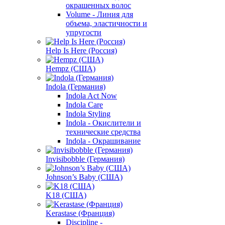
окрашенных волос
Volume - Линия для
объема, эластичности и
упругости
Help Is Here (Россия)
Hempz (США)
Indola (Германия)
Indola Act Now
Indola Care
Indola Styling
Indola - Окислители и
технические средства
Indola - Окрашивание
Invisibobble (Германия)
Johnson’s Baby (США)
K18 (США)
Kerastase (Франция)
Discipline -