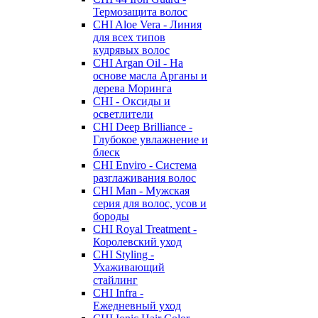
Термозащита волос
CHI Aloe Vera - Линия
для всех типов
кудрявых волос
CHI Argan Oil - На
основе масла Арганы и
дерева Моринга
CHI - Оксиды и
осветлители
CHI Deep Brilliance -
Глубокое увлажнение и
блеск
CHI Enviro - Система
разглаживания волос
CHI Man - Мужская
серия для волос, усов и
бороды
CHI Royal Treatment -
Королевский уход
CHI Styling -
Ухаживающий
стайлинг
CHI Infra -
Ежедневный уход