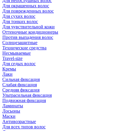
Для непослушных волос
Для окрашенных волос
Для поврежденных волос
Для сухих волос
Для тонких волос
Для чувствительной кожи
Оттеночные кондиционеры
Против выпадения волос
Солнцезащитные
Технические средства
Несмываемые
Travel-size
Для седых волос
Кремы
Лаки
Сильная фиксация
Слабая фиксация
Средняя фиксация
Ультрасильная фиксация
Подвижная фиксация
Ламинаты
Лосьоны
Маски
Антивозрастные
Для всех типов волос