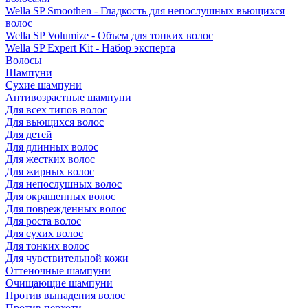
Wella SP Smoothen - Гладкость для непослушных вьющихся
волос
Wella SP Volumize - Объем для тонких волос
Wella SP Expert Kit - Набор эксперта
Волосы
Шампуни
Сухие шампуни
Антивозрастные шампуни
Для всех типов волос
Для вьющихся волос
Для детей
Для длинных волос
Для жестких волос
Для жирных волос
Для непослушных волос
Для окрашенных волос
Для поврежденных волос
Для роста волос
Для сухих волос
Для тонких волос
Для чувствительной кожи
Оттеночные шампуни
Очищающие шампуни
Против выпадения волос
Против перхоти