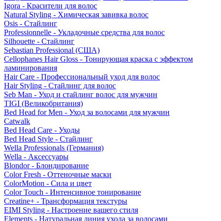
Igora - Красители для волос
Natural Styling - Химическая завивка волос
Osis - Стайлинг
Professionnelle - Укладочные средства для волос
Silhouette - Стайлинг
Sebastian Professional (США)
Cellophanes Hair Gloss - Тонирующая краска с эффектом
ламинирования
Hair Care - Профессиональный уход для волос
Hair Styling - Стайлинг для волос
Seb Man - Уход и стайлинг волос для мужчин
TIGI (Великобритания)
Bed Head for Men - Уход за волосами для мужчин
Catwalk
Bed Head Care - Уходы
Bed Head Style - Стайлинг
Wella Professionals (Германия)
Wella - Аксессуары
Blondor - Блондирование
Color Fresh - Оттеночные маски
ColorMotion - Сила и цвет
Color Touch - Интенсивное тонирование
Creatine+ - Трансформация текстуры
EIMI Styling - Настроение вашего стиля
Elements - Натуральная линия ухода за волосами