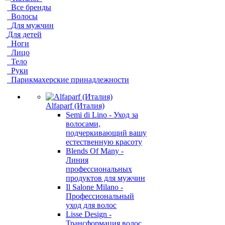
Все бренды
Волосы
Для мужчин
Для детей
Ноги
Лицо
Тело
Руки
Парикмахерские принадлежности
Alfaparf (Италия)
Semi di Lino - Уход за
волосами,
подчеркивающий вашу
естественную красоту
Blends Of Many -
Линия
профессиональных
продуктов для мужчин
Il Salone Milano -
Профессиональный
уход для волос
Lisse Design -
Трансформация волос