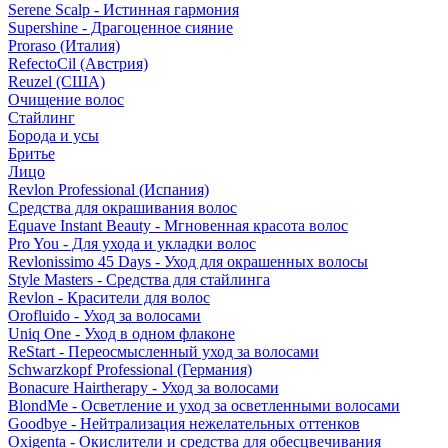
Serene Scalp - Истинная гармония
Supershine - Драгоценное сияние
Proraso (Италия)
RefectoCil (Австрия)
Reuzel (США)
Очищение волос
Стайлинг
Борода и усы
Бритье
Лицо
Revlon Professional (Испания)
Средства для окрашивания волос
Equave Instant Beauty - Мгновенная красота волос
Pro You - Для ухода и укладки волос
Revlonissimo 45 Days - Уход для окрашенных волосы
Style Masters - Средства для стайлинга
Revlon - Красители для волос
Orofluido - Уход за волосами
Uniq One - Уход в одном флаконе
ReStart - Переосмысленный уход за волосами
Schwarzkopf Professional (Германия)
Bonacure Hairtherapy - Уход за волосами
BlondMe - Осветление и уход за осветленными волосами
Goodbye - Нейтрализация нежелательных оттенков
Oxigenta - Окислители и средства для обесцвечивания