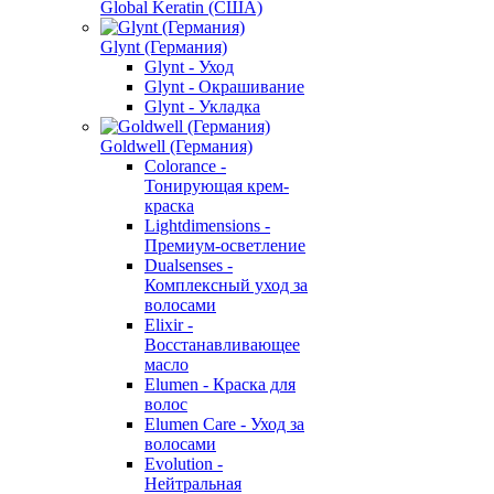
Global Keratin (США)
Glynt (Германия)
Glynt - Уход
Glynt - Окрашивание
Glynt - Укладка
Goldwell (Германия)
Colorance -
Тонирующая крем-
краска
Lightdimensions -
Премиум-осветление
Dualsenses -
Комплексный уход за
волосами
Elixir -
Восстанавливающее
масло
Elumen - Краска для
волос
Elumen Care - Уход за
волосами
Evolution -
Нейтральная