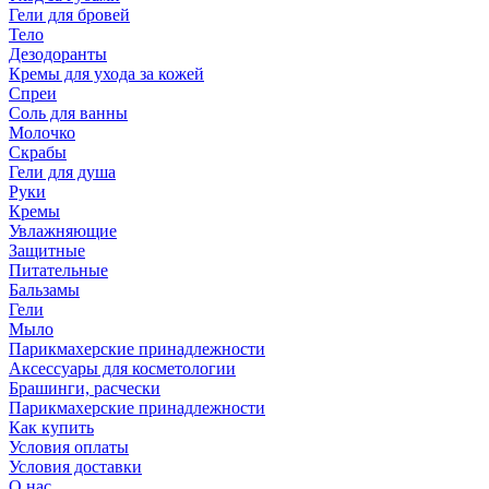
Гели для бровей
Тело
Дезодоранты
Кремы для ухода за кожей
Спреи
Соль для ванны
Молочко
Скрабы
Гели для душа
Руки
Кремы
Увлажняющие
Защитные
Питательные
Бальзамы
Гели
Мыло
Парикмахерские принадлежности
Аксессуары для косметологии
Брашинги, расчески
Парикмахерские принадлежности
Как купить
Условия оплаты
Условия доставки
О нас