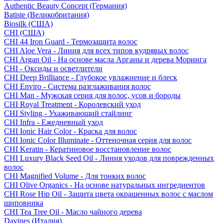
Authentic Beauty Concept (Германия)
Batiste (Великобритания)
Biosilk (США)
CHI (США)
CHI 44 Iron Guard - Термозащита волос
CHI Aloe Vera - Линия для всех типов кудрявых волос
CHI Argan Oil - На основе масла Арганы и дерева Моринга
CHI - Оксиды и осветлители
CHI Deep Brilliance - Глубокое увлажнение и блеск
CHI Enviro - Система разглаживания волос
CHI Man - Мужская серия для волос, усов и бороды
CHI Royal Treatment - Королевский уход
CHI Styling - Ухаживающий стайлинг
CHI Infra - Ежедневный уход
CHI Ionic Hair Color - Краска для волос
CHI Ionic Color Illuminate - Оттеночная серия для волос
CHI Keratin - Кератиновое восстановление волос
CHI Luxury Black Seed Oil - Линия уходов для поврежденных
волос
CHI Magnified Volume - Для тонких волос
CHI Olive Organics - На основе натуральных ингредиентов
CHI Rose Hip Oil - Защита цвета окрашенных волос с маслом
шиповника
CHI Tea Tree Oil - Масло чайного дерева
Davines (Италия)