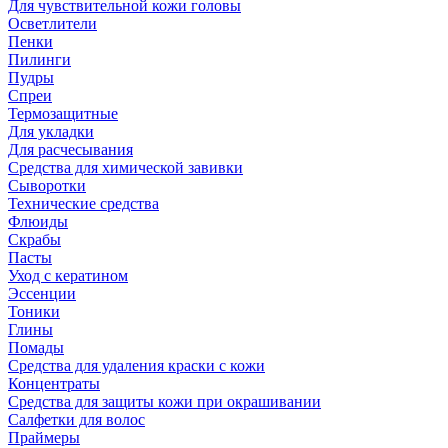
Для чувствительной кожи головы
Осветлители
Пенки
Пилинги
Пудры
Спреи
Термозащитные
Для укладки
Для расчесывания
Средства для химической завивки
Сыворотки
Технические средства
Флюиды
Скрабы
Пасты
Уход с кератином
Эссенции
Тоники
Глины
Помады
Средства для удаления краски с кожи
Концентраты
Средства для защиты кожи при окрашивании
Салфетки для волос
Праймеры