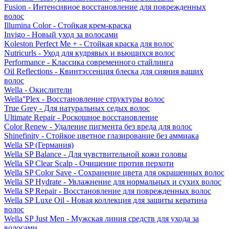
Fusion - Интенсивное восстановление для поврежденных
волос
Illumina Color - Стойкая крем-краска
Invigo - Новый уход за волосами
Koleston Perfect Me + - Стойкая краска для волос
Nutricurls - Уход для кудрявых и вьющихся волос
Performance - Классика современного стайлинга
Oil Reflections - Квинтэссенция блеска для сияния ваших
волос
Wella - Окислители
Wella°Plex - Восстановление структуры волос
True Grey - Для натуральных седых волос
Ultimate Repair - Роскошное восстановление
Color Renew - Удаление пигмента без вреда для волос
Shinefinity - Стойкое цветное глазирование без аммиака
Wella SP (Германия)
Wella SP Balance - Для чувствительной кожи головы
Wella SP Clear Scalp - Очищение против перхоти
Wella SP Color Save - Сохранение цвета для окрашенных волос
Wella SP Hydrate - Увлажнение для нормальных и сухих волос
Wella SP Repair - Восстановление для поврежденных волос
Wella SP Luxe Oil - Новая коллекция для защиты кератина
волос
Wella SP Just Men - Мужская линия средств для ухода за
волосами