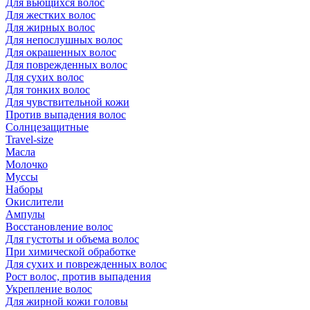
Для вьющихся волос
Для жестких волос
Для жирных волос
Для непослушных волос
Для окрашенных волос
Для поврежденных волос
Для сухих волос
Для тонких волос
Для чувствительной кожи
Против выпадения волос
Солнцезащитные
Travel-size
Масла
Молочко
Муссы
Наборы
Окислители
Ампулы
Восстановление волос
Для густоты и объема волос
При химической обработке
Для сухих и поврежденных волос
Рост волос, против выпадения
Укрепление волос
Для жирной кожи головы