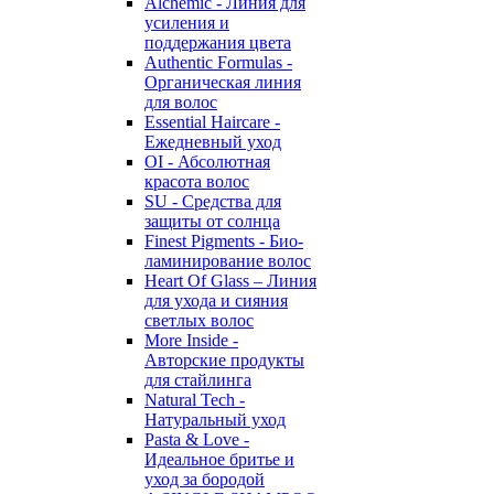
Alchemic - Линия для
усиления и
поддержания цвета
Authentic Formulas -
Органическая линия
для волос
Essential Haircare -
Eжедневный уход
OI - Абсолютная
красота волос
SU - Средства для
защиты от солнца
Finest Pigments - Био-
ламинирование волос
Heart Of Glass – Линия
для ухода и сияния
светлых волос
More Inside -
Авторские продукты
для стайлинга
Natural Tech -
Натуральный уход
Pasta & Love -
Идеальное бритье и
уход за бородой