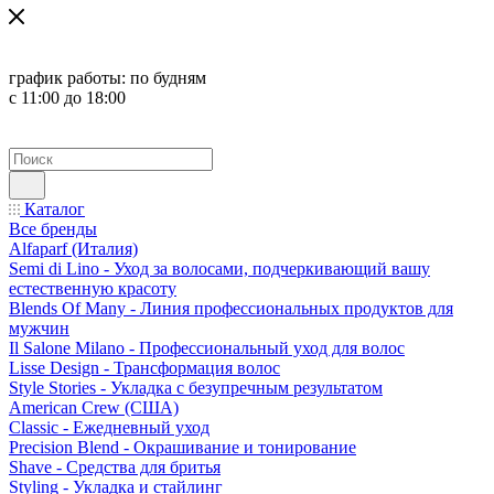
график работы:
по будням
с 11:00 до 18:00
Каталог
Все бренды
Alfaparf (Италия)
Semi di Lino - Уход за волосами, подчеркивающий вашу
естественную красоту
Blends Of Many - Линия профессиональных продуктов для
мужчин
Il Salone Milano - Профессиональный уход для волос
Lisse Design - Трансформация волос
Style Stories - Укладка с безупречным результатом
American Crew (США)
Classic - Ежедневный уход
Precision Blend - Окрашивание и тонирование
Shave - Средства для бритья
Styling - Укладка и стайлинг