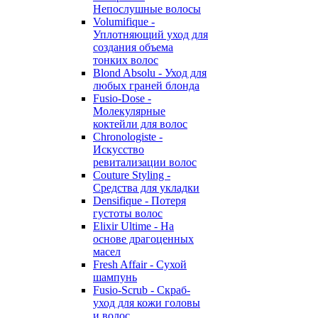
Непослушные волосы
Volumifique -
Уплотняющий уход для
создания объема
тонких волос
Blond Absolu - Уход для
любых граней блонда
Fusio-Dose -
Молекулярные
коктейли для волос
Chronologiste -
Искусство
ревитализации волос
Couture Styling -
Средства для укладки
Densifique - Потеря
густоты волос
Elixir Ultime - На
основе драгоценных
масел
Fresh Affair - Сухой
шампунь
Fusio-Scrub - Скраб-
уход для кожи головы
и волос