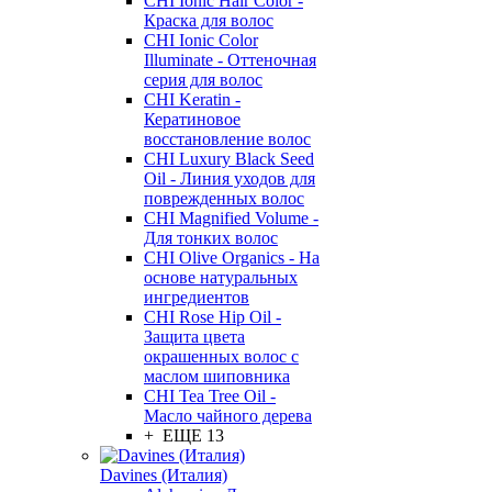
CHI Ionic Hair Color -
Краска для волос
CHI Ionic Color
Illuminate - Оттеночная
серия для волос
CHI Keratin -
Кератиновое
восстановление волос
CHI Luxury Black Seed
Oil - Линия уходов для
поврежденных волос
CHI Magnified Volume -
Для тонких волос
CHI Olive Organics - На
основе натуральных
ингредиентов
CHI Rose Hip Oil -
Защита цвета
окрашенных волос с
маслом шиповника
CHI Tea Tree Oil -
Масло чайного дерева
+ ЕЩЕ 13
Davines (Италия)