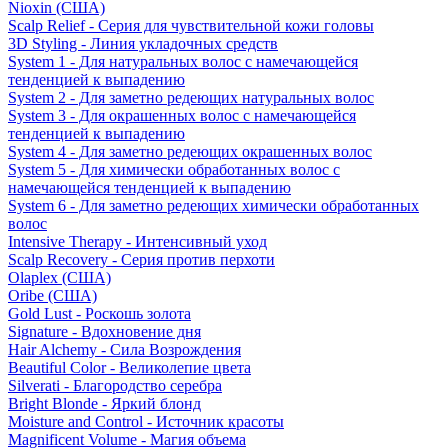
Nioxin (США)
Scalp Relief - Серия для чувствительной кожи головы
3D Styling - Линия укладочных средств
System 1 - Для натуральных волос с намечающейся
тенденцией к выпадению
System 2 - Для заметно редеющих натуральных волос
System 3 - Для окрашенных волос с намечающейся
тенденцией к выпадению
System 4 - Для заметно редеющих окрашенных волос
System 5 - Для химически обработанных волос с
намечающейся тенденцией к выпадению
System 6 - Для заметно редеющих химически обработанных
волос
Intensive Therapy - Интенсивный уход
Scalp Recovery - Серия против перхоти
Olaplex (США)
Oribe (США)
Gold Lust - Роскошь золота
Signature - Вдохновение дня
Hair Alchemy - Сила Возрождения
Beautiful Color - Великолепие цвета
Silverati - Благородство серебра
Bright Blonde - Яркий блонд
Moisture and Control - Источник красоты
Magnificent Volume - Магия объема