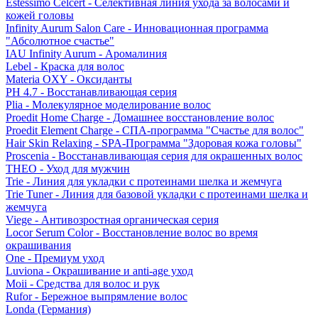
Estessimo Celcert - Селективная линия ухода за волосами и
кожей головы
Infinity Aurum Salon Care - Инновационная программа
"Абсолютное счастье"
IAU Infinity Aurum - Аромалиния
Lebel - Краска для волос
Materia OXY - Оксиданты
PH 4.7 - Восстанавливающая серия
Plia - Молекулярное моделирование волос
Proedit Home Charge - Домашнее восстановление волос
Proedit Element Charge - СПА-программа "Счастье для волос"
Hair Skin Relaxing - SPA-Программа "Здоровая кожа головы"
Proscenia - Восстанавливающая серия для окрашенных волос
THEO - Уход для мужчин
Trie - Линия для укладки с протеинами шелка и жемчуга
Trie Tuner - Линия для базовой укладки с протеинами шелка и
жемчуга
Viege - Антивозростная органическая серия
Locor Serum Color - Восстановление волос во время
окрашивания
One - Премиум уход
Luviona - Окрашивание и anti-age уход
Moii - Средства для волос и рук
Rufor - Бережное выпрямление волос
Londa (Германия)