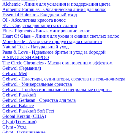
Alchemic - Линия для усиления и поддержания цвета
Authentic Formulas - Органическая линия для волос
Essential Haircare - Eжедневный уход
OI - Абсолютная красота волос
SU - Средства для защиты от солнца
Finest Pigments - Био-ламинирование волос
Heart Of Glass – Линия для ухода и сияния светлых волос
More Inside - Авторские продукты для стайлинга
Natural Tech - Натуральный уход
Pasta & Love - Идеальное бритье и уход за бородой
A SINGLE SHAMPOO
The Circle Chronicles - Маски с мгновенным эффектом
Gehwol (Германия)
Gehwol Med
Gehwol - Пластыри, супинаторы, средства из гель-полимера
Gehwol - Универсальные средства
Gehwol - Профессиональные и специальные средства
Gehwol Fusskraft
Gehwol Gerlasan - Средства для тела
Gehwol Balance
Gehwol Fusskraft Soft Feet
Global Keratin (США)
Glynt (Германия)
Glynt - Уход
Glynt - Окрашивание