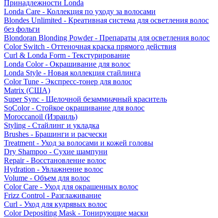
Принадлежности Londa
Londa Care - Коллекция по уходу за волосами
Blondes Unlimited - Креативная система для осветления волос
без фольги
Blondoran Blonding Powder - Препараты для осветления волос
Color Switch - Оттеночная краска прямого действия
Curl & Londa Form - Текстурирование
Londa Color - Окрашивание для волос
Londa Style - Новая коллекция стайлинга
Color Tune - Экспресс-тонер для волос
Matrix (США)
Super Sync - Щелочной безаммиачный краситель
SoColor - Стойкое окрашивание для волос
Moroccanoil (Израиль)
Styling - Стайлинг и укладка
Brushes - Брашинги и расчески
Treatment - Уход за волосами и кожей головы
Dry Shampoo - Сухие шампуни
Repair - Восстановление волос
Hydration - Увлажнение волос
Volume - Объем для волос
Color Care - Уход для окрашенных волос
Frizz Control - Разглаживание
Curl - Уход для кудрявых волос
Color Depositing Mask - Тонирующие маски