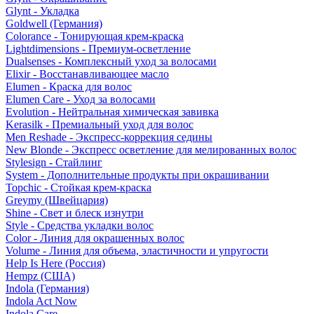
Glynt - Укладка
Goldwell (Германия)
Colorance - Тонирующая крем-краска
Lightdimensions - Премиум-осветление
Dualsenses - Комплексный уход за волосами
Elixir - Восстанавливающее масло
Elumen - Краска для волос
Elumen Care - Уход за волосами
Evolution - Нейтральная химическая завивка
Kerasilk - Премиальный уход для волос
Men Reshade - Экспресс-коррекция седины
New Blonde - Экспресс осветление для мелированных волос
Stylesign - Стайлинг
System - Дополнительные продукты при окрашивании
Topchic - Стойкая крем-краска
Greymy (Швейцария)
Shine - Свет и блеск изнутри
Style - Средства укладки волос
Color - Линия для окрашенных волос
Volume - Линия для объема, эластичности и упругости
Help Is Here (Россия)
Hempz (США)
Indola (Германия)
Indola Act Now
Indola Care