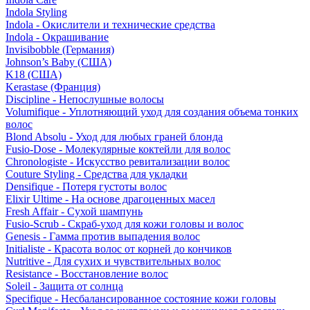
Indola Styling
Indola - Окислители и технические средства
Indola - Окрашивание
Invisibobble (Германия)
Johnson’s Baby (США)
K18 (США)
Kerastase (Франция)
Discipline - Непослушные волосы
Volumifique - Уплотняющий уход для создания объема тонких
волос
Blond Absolu - Уход для любых граней блонда
Fusio-Dose - Молекулярные коктейли для волос
Chronologiste - Искусство ревитализации волос
Couture Styling - Средства для укладки
Densifique - Потеря густоты волос
Elixir Ultime - На основе драгоценных масел
Fresh Affair - Сухой шампунь
Fusio-Scrub - Скраб-уход для кожи головы и волос
Genesis - Гамма против выпадения волос
Initialiste - Красота волос от корней до кончиков
Nutritive - Для сухих и чувствительных волос
Resistance - Восстановление волос
Soleil - Защита от солнца
Specifique - Несбалансированное состояние кожи головы