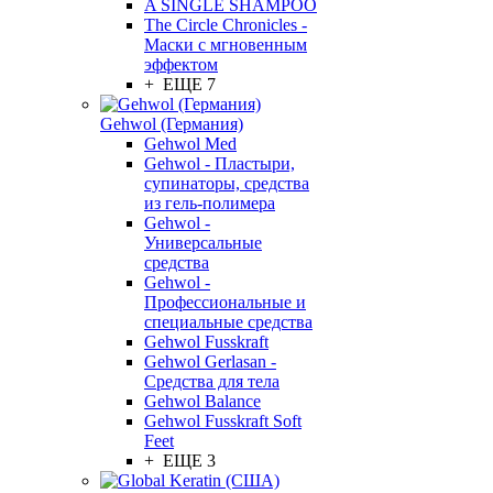
A SINGLE SHAMPOO
The Circle Chronicles -
Маски с мгновенным
эффектом
+ ЕЩЕ 7
Gehwol (Германия)
Gehwol Med
Gehwol - Пластыри,
супинаторы, средства
из гель-полимера
Gehwol -
Универсальные
средства
Gehwol -
Профессиональные и
специальные средства
Gehwol Fusskraft
Gehwol Gerlasan -
Средства для тела
Gehwol Balance
Gehwol Fusskraft Soft
Feet
+ ЕЩЕ 3