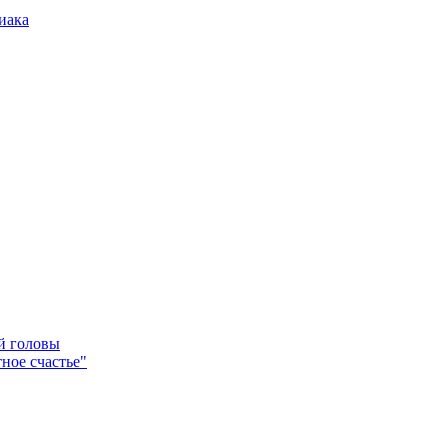
иака
ей головы
ное счастье"