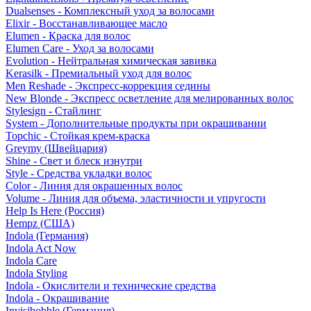
Dualsenses - Комплексный уход за волосами
Elixir - Восстанавливающее масло
Elumen - Краска для волос
Elumen Care - Уход за волосами
Evolution - Нейтральная химическая завивка
Kerasilk - Премиальный уход для волос
Men Reshade - Экспресс-коррекция седины
New Blonde - Экспресс осветление для мелированных волос
Stylesign - Стайлинг
System - Дополнительные продукты при окрашивании
Topchic - Стойкая крем-краска
Greymy (Швейцария)
Shine - Свет и блеск изнутри
Style - Средства укладки волос
Color - Линия для окрашенных волос
Volume - Линия для объема, эластичности и упругости
Help Is Here (Россия)
Hempz (США)
Indola (Германия)
Indola Act Now
Indola Care
Indola Styling
Indola - Окислители и технические средства
Indola - Окрашивание
Invisibobble (Германия)