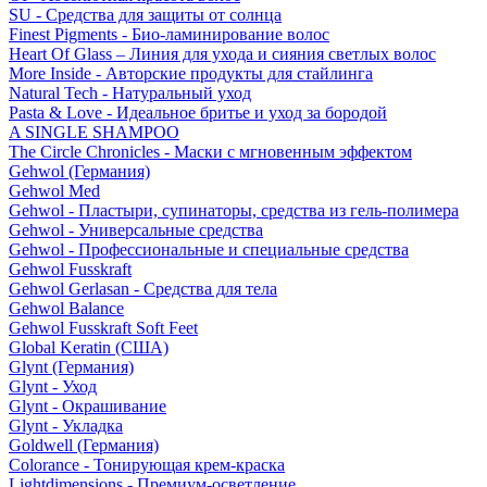
SU - Средства для защиты от солнца
Finest Pigments - Био-ламинирование волос
Heart Of Glass – Линия для ухода и сияния светлых волос
More Inside - Авторские продукты для стайлинга
Natural Tech - Натуральный уход
Pasta & Love - Идеальное бритье и уход за бородой
A SINGLE SHAMPOO
The Circle Chronicles - Маски с мгновенным эффектом
Gehwol (Германия)
Gehwol Med
Gehwol - Пластыри, супинаторы, средства из гель-полимера
Gehwol - Универсальные средства
Gehwol - Профессиональные и специальные средства
Gehwol Fusskraft
Gehwol Gerlasan - Средства для тела
Gehwol Balance
Gehwol Fusskraft Soft Feet
Global Keratin (США)
Glynt (Германия)
Glynt - Уход
Glynt - Окрашивание
Glynt - Укладка
Goldwell (Германия)
Colorance - Тонирующая крем-краска
Lightdimensions - Премиум-осветление