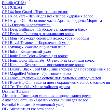
Biosilk (США)
CHI (США)
CHI 44 Iron Guard - Термозащита волос
CHI Aloe Vera - Линия для всех типов кудрявых волос
CHI Argan Oil - На основе масла Арганы и дерева Моринга
CHI - Оксиды и осветлители
CHI Deep Brilliance - Глубокое увлажнение и блеск
CHI Enviro - Система разглаживания волос
CHI Man - Мужская серия для волос, усов и бороды
CHI Royal Treatment - Королевский уход
CHI Styling - Ухаживающий стайлинг
CHI Infra - Ежедневный уход
CHI Ionic Hair Color - Краска для волос
CHI Ionic Color Illuminate - Оттеночная серия для волос
CHI Keratin - Кератиновое восстановление волос
CHI Luxury Black Seed Oil - Линия уходов для поврежденных в
CHI Magnified Volume - Для тонких волос
CHI Olive Organics - На основе натуральных ингредиентов
CHI Rose Hip Oil - Защита цвета окрашенных волос с маслом 
CHI Tea Tree Oil - Масло чайного дерева
Davines (Италия)
Alchemic - Линия для усиления и поддержания цвета
Authentic Formulas - Органическая линия для волос
Essential Haircare - Eжедневный уход
OI - Абсолютная красота волос