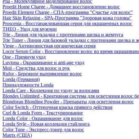
Plia - Молекулярное моделирование волос
Proedit Home Charge - Домашнее восстановление волос
Proedit Element Charge - СПА-программа "Счастье для волос"
Hair Skin Relaxing - SPA-Программа "Здоровая кожа головы"
Proscenia - Восстанавливающая серия для окрашенных волос
THEO - Уход для мужчин
Trie - Линия для укладки с протеинами шелка и жемчуга
Trie Tuner - Линия для базовой укладки с протеинами шелка и 
Viege - Антивозростная органическая серия
Locor Serum Color - Восстановление волос во время окрашиван
One - Премиум уход
Luviona - Окрашивание и anti-age уход
Moii - Средства для волос и рук
Rufor - Бережное выпрямление волос
Londa (Германия)
Принадлежности Londa
Londa Care - Коллекция по уходу за волосами
Blondes Unlimited - Креативная система для осветления волос б
Blondoran Blonding Powder - Препараты для осветления волос
Color Switch - Оттеночная краска прямого действия
Curl & Londa Form - Текстурирование
Londa Color - Окрашивание для волос
Londa Style - Новая коллекция стайлинга
Color Tune - Экспресс-тонер для волос
Matrix (США)