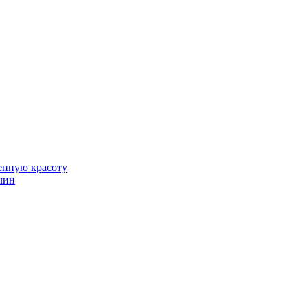
венную красоту
чин