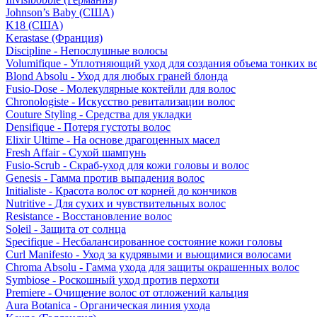
Johnson’s Baby (США)
K18 (США)
Kerastase (Франция)
Discipline - Непослушные волосы
Volumifique - Уплотняющий уход для создания объема тонких в
Blond Absolu - Уход для любых граней блонда
Fusio-Dose - Молекулярные коктейли для волос
Chronologiste - Искусство ревитализации волос
Couture Styling - Средства для укладки
Densifique - Потеря густоты волос
Elixir Ultime - На основе драгоценных масел
Fresh Affair - Сухой шампунь
Fusio-Scrub - Скраб-уход для кожи головы и волос
Genesis - Гамма против выпадения волос
Initialiste - Красота волос от корней до кончиков
Nutritive - Для сухих и чувствительных волос
Resistance - Восстановление волос
Soleil - Защита от солнца
Specifique - Несбалансированное состояние кожи головы
Curl Manifesto - Уход за кудрявыми и вьющимися волосами
Chroma Absolu - Гамма ухода для защиты окрашенных волос
Symbiose - Роскошный уход против перхоти
Premiere - Очищение волос от отложений кальция
Aura Botanica - Органическая линия ухода