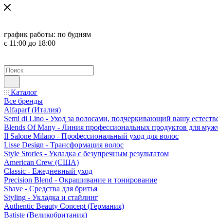
график работы:
по будням
с 11:00 до 18:00
Каталог
Все бренды
Alfaparf (Италия)
Semi di Lino - Уход за волосами, подчеркивающий вашу естест
Blends Of Many - Линия профессиональных продуктов для муж
Il Salone Milano - Профессиональный уход для волос
Lisse Design - Трансформация волос
Style Stories - Укладка с безупречным результатом
American Crew (США)
Classic - Ежедневный уход
Precision Blend - Окрашивание и тонирование
Shave - Средства для бритья
Styling - Укладка и стайлинг
Authentic Beauty Concept (Германия)
Batiste (Великобритания)