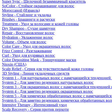
Super Sync - Щелочной безаммиачный краситель
SoColor - Стойкое окрашивание для волос
Moroccanoil (Израиль)
Styling - Стайлинг и укладка
Brushes - Брашинги и расчески
Treatment - Уход за волосами и кожей головы
Dry Shampoo - Сухие шампуни
Repair - Восстановление волос
Hydration - Увлажнение волос
Volume - Объем для волос
Color Care - Уход для окрашенных волос
Frizz Control - Разглаживание
Curl - Уход для кудрявых волос
Color Depositing Mask - Тонирующие маски
Nioxin (США)
Scalp Relief - Серия для чувствительной кожи головы
3D Styling - Линия укладочных средств
System 1 - Для натуральных волос с намечающейся тенденцией
System 2 - Для заметно редеющих натуральных волос
System 3 - Для окрашенных волос с намечающейся тенденцией
System 4 - Для заметно редеющих окрашенных волос
System 5 - Для химически обработанных волос с намечающейс
System 6 - Для заметно редеющих химически обработанных вол
Intensive Therapy - Интенсивный уход
Scalp Recovery - Серия против перхоти