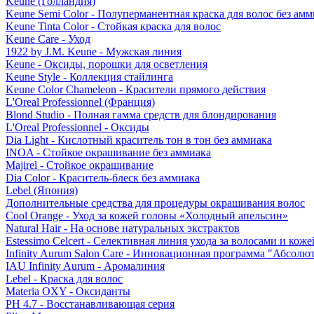
Keune (Голландия)
Keune Semi Color - Полуперманентная краска для волос без амм
Keune Tinta Color - Стойкая краска для волос
Keune Care - Уход
1922 by J.M. Keune - Мужская линия
Keune - Оксиды, порошки для осветления
Keune Style - Коллекция стайлинга
Keune Color Chameleon - Красители прямого действия
L'Oreal Professionnel (Франция)
Blond Studio - Полная гамма средств для блондирования
L'Oreal Professionnel - Оксиды
Dia Light - Кислотный краситель тон в тон без аммиака
INOA - Стойкое окрашивание без аммиака
Majirel - Стойкое окрашивание
Dia Color - Краситель-блеск без аммиака
Lebel (Япония)
Дополнительные средства для процедуры окрашивания волос
Cool Orange - Уход за кожей головы «Холодный апельсин»
Natural Hair - На основе натуральных экстрактов
Estessimo Celcert - Селективная линия ухода за волосами и кож
Infinity Aurum Salon Care - Инновационная программа "Абсолют
IAU Infinity Aurum - Аромалиния
Lebel - Краска для волос
Materia OXY - Оксиданты
PH 4.7 - Восстанавливающая серия