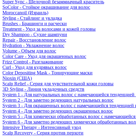
Super Sync - Щелочной безаммиачный краситель
SoColor - Стойкое окрашивание для волос
Moroccanoil (Израиль)
Styling - Стайлинг и укладка
Brushes - Брашинги и расчески
Treatment - Уход за волосами и кожей головы
Dry Shampoo - Сухие шампуни
Repair - Восстановление волос
Hydration - Увлажнение волос
Volume - Объем для волос
Color Care - Уход для окрашенных волос
Frizz Control - Разглаживание
Curl - Уход для кудрявых волос
Color Depositing Mask - Тонирующие маски
Nioxin (США)
Scalp Relief - Серия для чувствительной кожи головы
3D Styling - Линия укладочных средств
System 1 - Для натуральных волос с намечающейся тенденцией
System 2 - Для заметно редеющих натуральных волос
System 3 - Для окрашенных волос с намечающейся тенденцией
System 4 - Для заметно редеющих окрашенных волос
System 5 - Для химически обработанных волос с намечающейс
System 6 - Для заметно редеющих химически обработанных вол
Intensive Therapy - Интенсивный уход
Scalp Recovery - Серия против перхоти