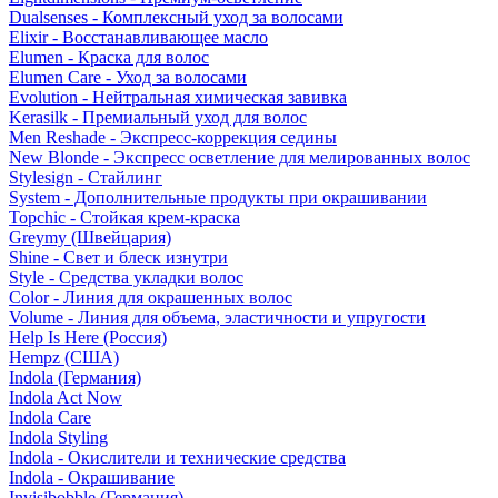
Dualsenses - Комплексный уход за волосами
Elixir - Восстанавливающее масло
Elumen - Краска для волос
Elumen Care - Уход за волосами
Evolution - Нейтральная химическая завивка
Kerasilk - Премиальный уход для волос
Men Reshade - Экспресс-коррекция седины
New Blonde - Экспресс осветление для мелированных волос
Stylesign - Стайлинг
System - Дополнительные продукты при окрашивании
Topchic - Стойкая крем-краска
Greymy (Швейцария)
Shine - Свет и блеск изнутри
Style - Средства укладки волос
Color - Линия для окрашенных волос
Volume - Линия для объема, эластичности и упругости
Help Is Here (Россия)
Hempz (США)
Indola (Германия)
Indola Act Now
Indola Care
Indola Styling
Indola - Окислители и технические средства
Indola - Окрашивание
Invisibobble (Германия)