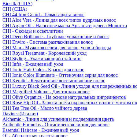
Biosilk (США)
CHI (США)
CHI 44 Iron Guard - Термозащита волос
CHI Aloe Vera - Линия для всех типов кудрявых волос
CHI Argan Oil - На основе масла Арганы и дерева Моринга
CHI - Оксиды и осветлители
CHI Deep Brilliance - Глубокое увлажнение и блеск
CHI Enviro - Система разглаживания волос
CHI Man - Мужская серия для волос, усов и бороды
CHI Royal Treatment - Королевский уход
CHI Styling - Ухаживающий стайлинг
CHI Infra - Ежедневный уход
CHI Ionic Hair Color - Краска для волос
CHI Ionic Color Illuminate - Оттеночная серия для волос
CHI Keratin - Кератиновое восстановление волос
CHI Luxury Black Seed Oil - Линия уходов для поврежденных в
CHI Magnified Volume - Для тонких волос
CHI Olive Organics - На основе натуральных ингредиентов
CHI Rose Hip Oil - Защита цвета окрашенных волос с маслом 
CHI Tea Tree Oil - Масло чайного дерева
Davines (Италия)
Alchemic - Линия для усиления и поддержания цвета
Authentic Formulas - Органическая линия для волос
Essential Haircare - Eжедневный уход
OI - Абсолютная красота волос