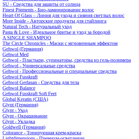
SU - Средства для защиты от солнца
Finest Pigments - Био-ламинирование волос
Heart Of Glass – Линия для ухода и сияния светлых волос
More Inside - Авторские продукты для стайлинга
Natural Tech - Натуральный уход
Pasta & Love - Идеальное бритье и уход за бородой
A SINGLE SHAMPOO
The Circle Chronicles - Маски с мгновенным эффектом
Gehwol (Германия)
Gehwol Med
Gehwol - Пластыри, супинаторы, средства из гель-полимера
Gehwol - Универсальные средства
Gehwol - Профессиональные и специальные средства
Gehwol Fusskraft
Gehwol Gerlasan - Средства для тела
Gehwol Balance
Gehwol Fusskraft Soft Feet
Global Keratin (США)
Glynt (Германия)
Glynt - Уход
Glynt - Окрашивание
Glynt - Укладка
Goldwell (Германия)
Colorance - Тонирующая крем-краска
Lightdimensions - Премиум-осветление