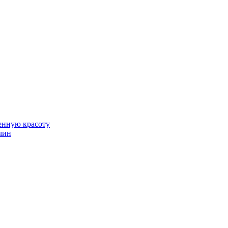
венную красоту
чин