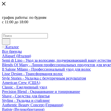
график работы:
по будням
с 11:00 до 18:00
Каталог
Все бренды
Alfaparf (Италия)
Semi di Lino - Уход за волосами, подчеркивающий вашу естест
Blends Of Many - Линия профессиональных продуктов для муж
Il Salone Milano - Профессиональный уход для волос
Lisse Design - Трансформация волос
Style Stories - Укладка с безупречным результатом
American Crew (США)
Classic - Ежедневный уход
Precision Blend - Окрашивание и тонирование
Shave - Средства для бритья
Styling - Укладка и стайлинг
Authentic Beauty Concept (Германия)
Batiste (Великобритания)