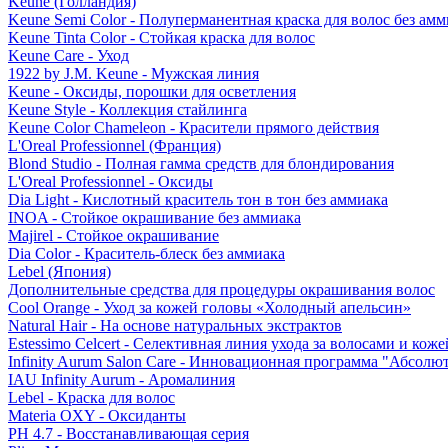
Keune (Голландия)
Keune Semi Color - Полуперманентная краска для волос без амм
Keune Tinta Color - Стойкая краска для волос
Keune Care - Уход
1922 by J.M. Keune - Мужская линия
Keune - Оксиды, порошки для осветления
Keune Style - Коллекция стайлинга
Keune Color Chameleon - Красители прямого действия
L'Oreal Professionnel (Франция)
Blond Studio - Полная гамма средств для блондирования
L'Oreal Professionnel - Оксиды
Dia Light - Кислотный краситель тон в тон без аммиака
INOA - Стойкое окрашивание без аммиака
Majirel - Стойкое окрашивание
Dia Color - Краситель-блеск без аммиака
Lebel (Япония)
Дополнительные средства для процедуры окрашивания волос
Cool Orange - Уход за кожей головы «Холодный апельсин»
Natural Hair - На основе натуральных экстрактов
Estessimo Celcert - Селективная линия ухода за волосами и кож
Infinity Aurum Salon Care - Инновационная программа "Абсолют
IAU Infinity Aurum - Аромалиния
Lebel - Краска для волос
Materia OXY - Оксиданты
PH 4.7 - Восстанавливающая серия