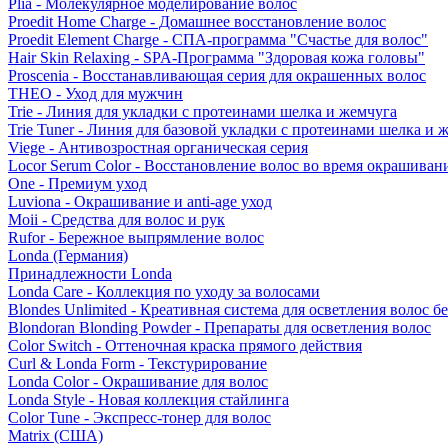
Plia - Молекулярное моделирование волос
Proedit Home Charge - Домашнее восстановление волос
Proedit Element Charge - СПА-программа "Счастье для волос"
Hair Skin Relaxing - SPA-Программа "Здоровая кожа головы"
Proscenia - Восстанавливающая серия для окрашенных волос
THEO - Уход для мужчин
Trie - Линия для укладки с протеинами шелка и жемчуга
Trie Tuner - Линия для базовой укладки с протеинами шелка и 
Viege - Антивозростная органическая серия
Locor Serum Color - Восстановление волос во время окрашиван
One - Премиум уход
Luviona - Окрашивание и anti-age уход
Moii - Средства для волос и рук
Rufor - Бережное выпрямление волос
Londa (Германия)
Принадлежности Londa
Londa Care - Коллекция по уходу за волосами
Blondes Unlimited - Креативная система для осветления волос б
Blondoran Blonding Powder - Препараты для осветления волос
Color Switch - Оттеночная краска прямого действия
Curl & Londa Form - Текстурирование
Londa Color - Окрашивание для волос
Londa Style - Новая коллекция стайлинга
Color Tune - Экспресс-тонер для волос
Matrix (США)