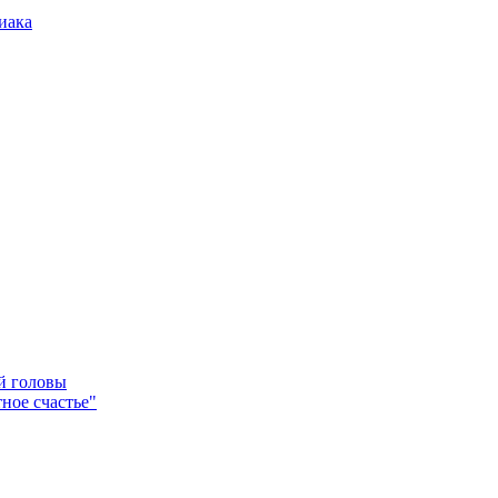
иака
ей головы
ное счастье"