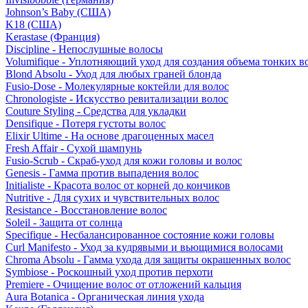
Johnson’s Baby (США)
K18 (США)
Kerastase (Франция)
Discipline - Непослушные волосы
Volumifique - Уплотняющий уход для создания объема тонких в
Blond Absolu - Уход для любых граней блонда
Fusio-Dose - Молекулярные коктейли для волос
Chronologiste - Искусство ревитализации волос
Couture Styling - Средства для укладки
Densifique - Потеря густоты волос
Elixir Ultime - На основе драгоценных масел
Fresh Affair - Сухой шампунь
Fusio-Scrub - Скраб-уход для кожи головы и волос
Genesis - Гамма против выпадения волос
Initialiste - Красота волос от корней до кончиков
Nutritive - Для сухих и чувствительных волос
Resistance - Восстановление волос
Soleil - Защита от солнца
Specifique - Несбалансированное состояние кожи головы
Curl Manifesto - Уход за кудрявыми и вьющимися волосами
Chroma Absolu - Гамма ухода для защиты окрашенных волос
Symbiose - Роскошный уход против перхоти
Premiere - Очищение волос от отложений кальция
Aura Botanica - Органическая линия ухода