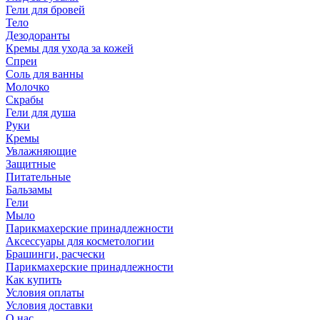
Гели для бровей
Тело
Дезодоранты
Кремы для ухода за кожей
Спреи
Соль для ванны
Молочко
Скрабы
Гели для душа
Руки
Кремы
Увлажняющие
Защитные
Питательные
Бальзамы
Гели
Мыло
Парикмахерские принадлежности
Аксессуары для косметологии
Брашинги, расчески
Парикмахерские принадлежности
Как купить
Условия оплаты
Условия доставки
О нас