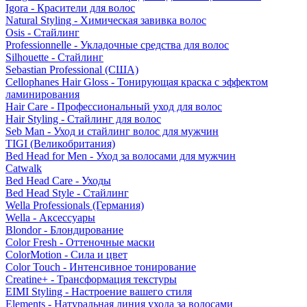
Igora - Красители для волос
Natural Styling - Химическая завивка волос
Osis - Стайлинг
Professionnelle - Укладочные средства для волос
Silhouette - Стайлинг
Sebastian Professional (США)
Cellophanes Hair Gloss - Тонирующая краска с эффектом
ламинирования
Hair Care - Профессиональный уход для волос
Hair Styling - Стайлинг для волос
Seb Man - Уход и стайлинг волос для мужчин
TIGI (Великобритания)
Bed Head for Men - Уход за волосами для мужчин
Catwalk
Bed Head Care - Уходы
Bed Head Style - Стайлинг
Wella Professionals (Германия)
Wella - Аксессуары
Blondor - Блондирование
Color Fresh - Оттеночные маски
ColorMotion - Сила и цвет
Color Touch - Интенсивное тонирование
Creatine+ - Трансформация текстуры
EIMI Styling - Настроение вашего стиля
Elements - Натуральная линия ухода за волосами