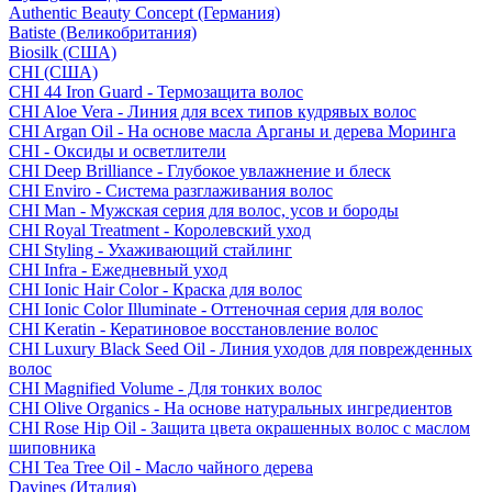
Authentic Beauty Concept (Германия)
Batiste (Великобритания)
Biosilk (США)
CHI (США)
CHI 44 Iron Guard - Термозащита волос
CHI Aloe Vera - Линия для всех типов кудрявых волос
CHI Argan Oil - На основе масла Арганы и дерева Моринга
CHI - Оксиды и осветлители
CHI Deep Brilliance - Глубокое увлажнение и блеск
CHI Enviro - Система разглаживания волос
CHI Man - Мужская серия для волос, усов и бороды
CHI Royal Treatment - Королевский уход
CHI Styling - Ухаживающий стайлинг
CHI Infra - Ежедневный уход
CHI Ionic Hair Color - Краска для волос
CHI Ionic Color Illuminate - Оттеночная серия для волос
CHI Keratin - Кератиновое восстановление волос
CHI Luxury Black Seed Oil - Линия уходов для поврежденных
волос
CHI Magnified Volume - Для тонких волос
CHI Olive Organics - На основе натуральных ингредиентов
CHI Rose Hip Oil - Защита цвета окрашенных волос с маслом
шиповника
CHI Tea Tree Oil - Масло чайного дерева
Davines (Италия)