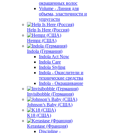
окрашенных волос
Volume - Линия для
объема, эластичности и
упругости
Help Is Here (Россия)
Hempz (США)
Indola (Германия)
Indola Act Now
Indola Care
Indola Styling
Indola - Окислители и
технические средства
Indola - Окрашивание
Invisibobble (Германия)
Johnson’s Baby (США)
K18 (США)
Kerastase (Франция)
Discipline -