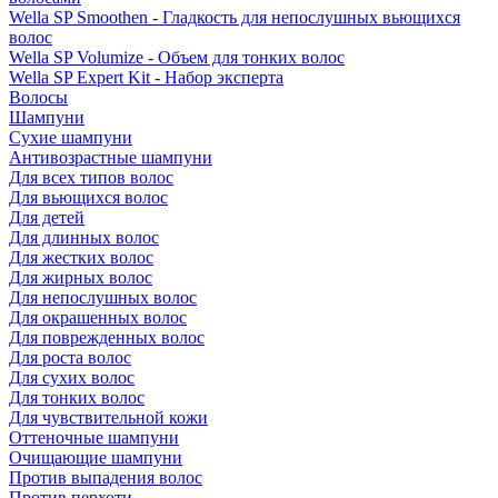
Wella SP Smoothen - Гладкость для непослушных вьющихся
волос
Wella SP Volumize - Объем для тонких волос
Wella SP Expert Kit - Набор эксперта
Волосы
Шампуни
Сухие шампуни
Антивозрастные шампуни
Для всех типов волос
Для вьющихся волос
Для детей
Для длинных волос
Для жестких волос
Для жирных волос
Для непослушных волос
Для окрашенных волос
Для поврежденных волос
Для роста волос
Для сухих волос
Для тонких волос
Для чувствительной кожи
Оттеночные шампуни
Очищающие шампуни
Против выпадения волос
Против перхоти