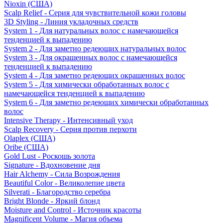
Nioxin (США)
Scalp Relief - Серия для чувствительной кожи головы
3D Styling - Линия укладочных средств
System 1 - Для натуральных волос с намечающейся
тенденцией к выпадению
System 2 - Для заметно редеющих натуральных волос
System 3 - Для окрашенных волос с намечающейся
тенденцией к выпадению
System 4 - Для заметно редеющих окрашенных волос
System 5 - Для химически обработанных волос с
намечающейся тенденцией к выпадению
System 6 - Для заметно редеющих химически обработанных
волос
Intensive Therapy - Интенсивный уход
Scalp Recovery - Серия против перхоти
Olaplex (США)
Oribe (США)
Gold Lust - Роскошь золота
Signature - Вдохновение дня
Hair Alchemy - Сила Возрождения
Beautiful Color - Великолепие цвета
Silverati - Благородство серебра
Bright Blonde - Яркий блонд
Moisture and Control - Источник красоты
Magnificent Volume - Магия объема