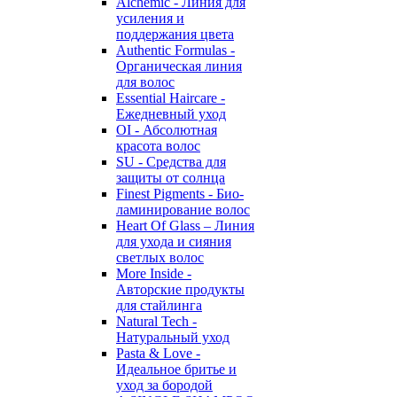
Alchemic - Линия для
усиления и
поддержания цвета
Authentic Formulas -
Органическая линия
для волос
Essential Haircare -
Eжедневный уход
OI - Абсолютная
красота волос
SU - Средства для
защиты от солнца
Finest Pigments - Био-
ламинирование волос
Heart Of Glass – Линия
для ухода и сияния
светлых волос
More Inside -
Авторские продукты
для стайлинга
Natural Tech -
Натуральный уход
Pasta & Love -
Идеальное бритье и
уход за бородой