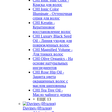
CHI Ionic Hair Color -
Краска для волос
CHI Ionic Color
Illuminate - Оттеночная
серия для волос
CHI Keratin -
Кератиновое
восстановление волос
CHI Luxury Black Seed
Oil - Линия уходов для
поврежденных волос
CHI Magnified Volume -
Для тонких волос
CHI Olive Organics - На
основе натуральных
ингредиентов
CHI Rose Hip Oil -
Защита цвета
окрашенных волос с
маслом шиповника
CHI Tea Tree Oil -
Масло чайного дерева
+ ЕЩЕ 13
Davines (Италия)