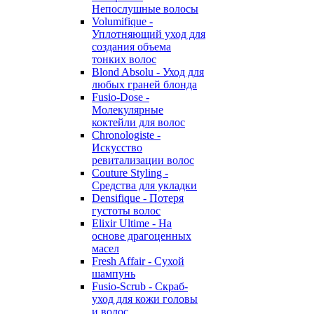
Непослушные волосы
Volumifique -
Уплотняющий уход для
создания объема
тонких волос
Blond Absolu - Уход для
любых граней блонда
Fusio-Dose -
Молекулярные
коктейли для волос
Chronologiste -
Искусство
ревитализации волос
Couture Styling -
Средства для укладки
Densifique - Потеря
густоты волос
Elixir Ultime - На
основе драгоценных
масел
Fresh Affair - Сухой
шампунь
Fusio-Scrub - Скраб-
уход для кожи головы
и волос