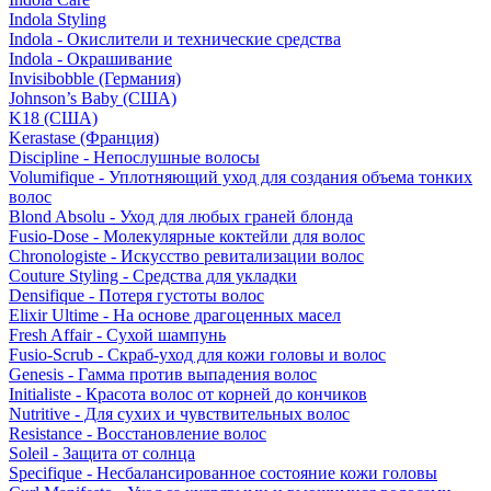
Indola Styling
Indola - Окислители и технические средства
Indola - Окрашивание
Invisibobble (Германия)
Johnson’s Baby (США)
K18 (США)
Kerastase (Франция)
Discipline - Непослушные волосы
Volumifique - Уплотняющий уход для создания объема тонких
волос
Blond Absolu - Уход для любых граней блонда
Fusio-Dose - Молекулярные коктейли для волос
Chronologiste - Искусство ревитализации волос
Couture Styling - Средства для укладки
Densifique - Потеря густоты волос
Elixir Ultime - На основе драгоценных масел
Fresh Affair - Сухой шампунь
Fusio-Scrub - Скраб-уход для кожи головы и волос
Genesis - Гамма против выпадения волос
Initialiste - Красота волос от корней до кончиков
Nutritive - Для сухих и чувствительных волос
Resistance - Восстановление волос
Soleil - Защита от солнца
Specifique - Несбалансированное состояние кожи головы