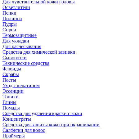
Для чувствительной кожи головы
Осветлители
Пенки
Пилинги
Пудры
Спреи
Термозащитные
Для укладки
Для расчесывания
Средства для химической завивки
Сыворотки
Технические средства
Флюиды
Скрабы
Пасты
Уход с кератином
Эссенции
Тоники
Глины
Помады
Средства для удаления краски с кожи
Концентраты
Средства для защиты кожи при окрашивании
Салфетки для волос
Праймеры