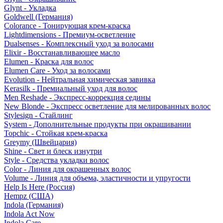
Glynt - Укладка
Goldwell (Германия)
Colorance - Тонирующая крем-краска
Lightdimensions - Премиум-осветление
Dualsenses - Комплексный уход за волосами
Elixir - Восстанавливающее масло
Elumen - Краска для волос
Elumen Care - Уход за волосами
Evolution - Нейтральная химическая завивка
Kerasilk - Премиальный уход для волос
Men Reshade - Экспресс-коррекция седины
New Blonde - Экспресс осветление для мелированных волос
Stylesign - Стайлинг
System - Дополнительные продукты при окрашивании
Topchic - Стойкая крем-краска
Greymy (Швейцария)
Shine - Свет и блеск изнутри
Style - Средства укладки волос
Color - Линия для окрашенных волос
Volume - Линия для объема, эластичности и упругости
Help Is Here (Россия)
Hempz (США)
Indola (Германия)
Indola Act Now
Indola Care