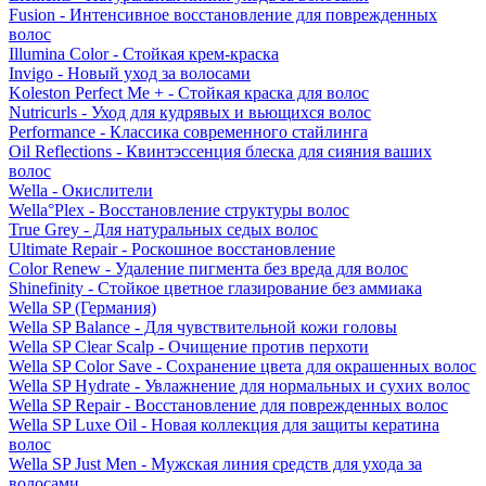
Fusion - Интенсивное восстановление для поврежденных
волос
Illumina Color - Стойкая крем-краска
Invigo - Новый уход за волосами
Koleston Perfect Me + - Стойкая краска для волос
Nutricurls - Уход для кудрявых и вьющихся волос
Performance - Классика современного стайлинга
Oil Reflections - Квинтэссенция блеска для сияния ваших
волос
Wella - Окислители
Wella°Plex - Восстановление структуры волос
True Grey - Для натуральных седых волос
Ultimate Repair - Роскошное восстановление
Color Renew - Удаление пигмента без вреда для волос
Shinefinity - Стойкое цветное глазирование без аммиака
Wella SP (Германия)
Wella SP Balance - Для чувствительной кожи головы
Wella SP Clear Scalp - Очищение против перхоти
Wella SP Color Save - Сохранение цвета для окрашенных волос
Wella SP Hydrate - Увлажнение для нормальных и сухих волос
Wella SP Repair - Восстановление для поврежденных волос
Wella SP Luxe Oil - Новая коллекция для защиты кератина
волос
Wella SP Just Men - Мужская линия средств для ухода за
волосами