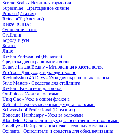
Serene Scalp - Истинная гармония
Supershine - Драгоценное сияние
Proraso (Италия)
RefectoCil (Австрия)
Reuzel (США)
Очищение волос
Стайлинг
Борода и усы
Бритье
Лицо
Revlon Professional (Испания)
Средства для окрашивания волос
Equave Instant Beauty - Мгновенная красота волос
Pro You - Для ухода и укладки волос
Revlonissimo 45 Days - Уход для окрашенных волосы
Style Masters - Средства для стайлинга
Revlon - Красители для волос
Orofluido - Уход за волосами
Uniq One - Уход в одном флаконе
ReStart - Переосмысленный уход за волосами
Schwarzkopf Professional (Германия)
Bonacure Hairtherapy - Уход за волосами
BlondMe - Осветление и уход за осветленными волосами
Goodbye - Нейтрализация нежелательных оттенков
Oxigenta - Окислители и средства для обесцвечивания