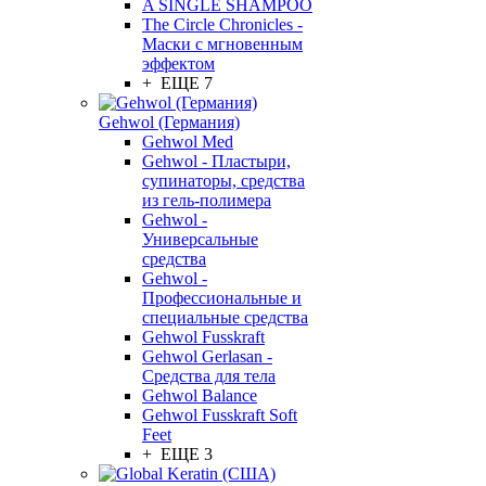
A SINGLE SHAMPOO
The Circle Chronicles -
Маски с мгновенным
эффектом
+ ЕЩЕ 7
Gehwol (Германия)
Gehwol Med
Gehwol - Пластыри,
супинаторы, средства
из гель-полимера
Gehwol -
Универсальные
средства
Gehwol -
Профессиональные и
специальные средства
Gehwol Fusskraft
Gehwol Gerlasan -
Средства для тела
Gehwol Balance
Gehwol Fusskraft Soft
Feet
+ ЕЩЕ 3