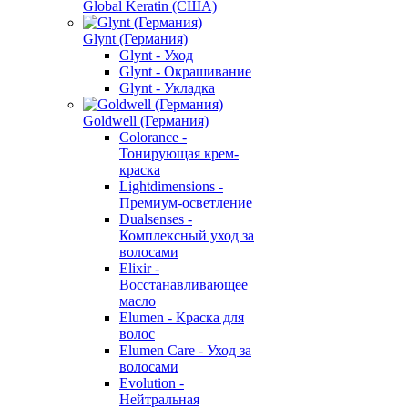
Global Keratin (США)
Glynt (Германия)
Glynt - Уход
Glynt - Окрашивание
Glynt - Укладка
Goldwell (Германия)
Colorance -
Тонирующая крем-
краска
Lightdimensions -
Премиум-осветление
Dualsenses -
Комплексный уход за
волосами
Elixir -
Восстанавливающее
масло
Elumen - Краска для
волос
Elumen Care - Уход за
волосами
Evolution -
Нейтральная