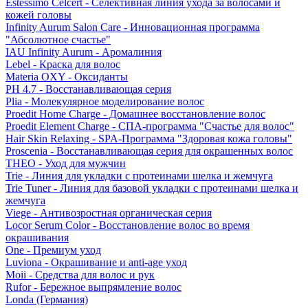
Estessimo Celcert - Селективная линия ухода за волосами и
кожей головы
Infinity Aurum Salon Care - Инновационная программа
"Абсолютное счастье"
IAU Infinity Aurum - Аромалиния
Lebel - Краска для волос
Materia OXY - Оксиданты
PH 4.7 - Восстанавливающая серия
Plia - Молекулярное моделирование волос
Proedit Home Charge - Домашнее восстановление волос
Proedit Element Charge - СПА-программа "Счастье для волос"
Hair Skin Relaxing - SPA-Программа "Здоровая кожа головы"
Proscenia - Восстанавливающая серия для окрашенных волос
THEO - Уход для мужчин
Trie - Линия для укладки с протеинами шелка и жемчуга
Trie Tuner - Линия для базовой укладки с протеинами шелка и
жемчуга
Viege - Антивозростная органическая серия
Locor Serum Color - Восстановление волос во время
окрашивания
One - Премиум уход
Luviona - Окрашивание и anti-age уход
Moii - Средства для волос и рук
Rufor - Бережное выпрямление волос
Londa (Германия)