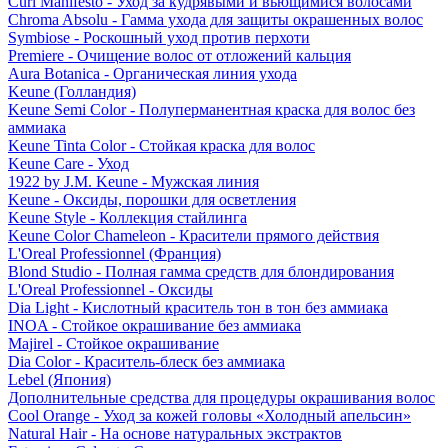
Curl Manifesto - Уход за кудрявыми и вьющимися волосами
Chroma Absolu - Гамма ухода для защиты окрашенных волос
Symbiose - Роскошный уход против перхоти
Premiere - Очищение волос от отложений кальция
Aura Botanica - Органическая линия ухода
Keune (Голландия)
Keune Semi Color - Полуперманентная краска для волос без
аммиака
Keune Tinta Color - Стойкая краска для волос
Keune Care - Уход
1922 by J.M. Keune - Мужская линия
Keune - Оксиды, порошки для осветления
Keune Style - Коллекция стайлинга
Keune Color Chameleon - Красители прямого действия
L'Oreal Professionnel (Франция)
Blond Studio - Полная гамма средств для блондирования
L'Oreal Professionnel - Оксиды
Dia Light - Кислотный краситель тон в тон без аммиака
INOA - Стойкое окрашивание без аммиака
Majirel - Стойкое окрашивание
Dia Color - Краситель-блеск без аммиака
Lebel (Япония)
Дополнительные средства для процедуры окрашивания волос
Cool Orange - Уход за кожей головы «Холодный апельсин»
Natural Hair - На основе натуральных экстрактов