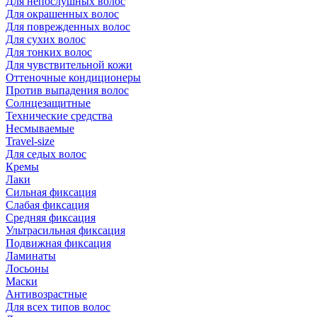
Для непослушных волос
Для окрашенных волос
Для поврежденных волос
Для сухих волос
Для тонких волос
Для чувствительной кожи
Оттеночные кондиционеры
Против выпадения волос
Солнцезащитные
Технические средства
Несмываемые
Travel-size
Для седых волос
Кремы
Лаки
Сильная фиксация
Слабая фиксация
Средняя фиксация
Ультрасильная фиксация
Подвижная фиксация
Ламинаты
Лосьоны
Маски
Антивозрастные
Для всех типов волос