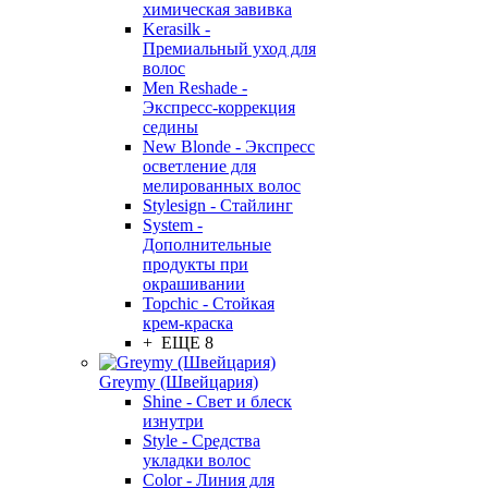
химическая завивка
Kerasilk -
Премиальный уход для
волос
Men Reshade -
Экспресс-коррекция
седины
New Blonde - Экспресс
осветление для
мелированных волос
Stylesign - Стайлинг
System -
Дополнительные
продукты при
окрашивании
Topchic - Стойкая
крем-краска
+ ЕЩЕ 8
Greymy (Швейцария)
Shine - Свет и блеск
изнутри
Style - Средства
укладки волос
Color - Линия для