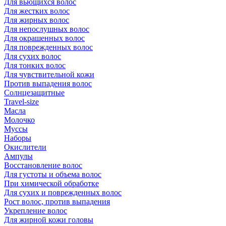
Для вьющихся волос
Для жестких волос
Для жирных волос
Для непослушных волос
Для окрашенных волос
Для поврежденных волос
Для сухих волос
Для тонких волос
Для чувствительной кожи
Против выпадения волос
Солнцезащитные
Travel-size
Масла
Молочко
Муссы
Наборы
Окислители
Ампулы
Восстановление волос
Для густоты и объема волос
При химической обработке
Для сухих и поврежденных волос
Рост волос, против выпадения
Укрепление волос
Для жирной кожи головы