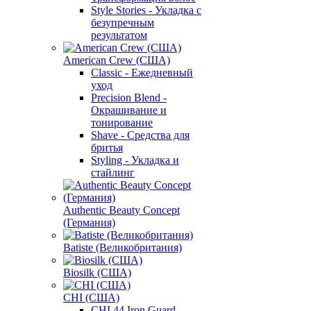
Style Stories - Укладка с
безупречным
результатом
American Crew (США)
Classic - Ежедневный
уход
Precision Blend -
Окрашивание и
тонирование
Shave - Средства для
бритья
Styling - Укладка и
стайлинг
Authentic Beauty Concept
(Германия)
Batiste (Великобритания)
Biosilk (США)
CHI (США)
CHI 44 Iron Guard -