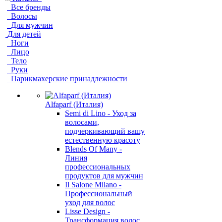
Все бренды
Волосы
Для мужчин
Для детей
Ноги
Лицо
Тело
Руки
Парикмахерские принадлежности
Alfaparf (Италия)
Semi di Lino - Уход за
волосами,
подчеркивающий вашу
естественную красоту
Blends Of Many -
Линия
профессиональных
продуктов для мужчин
Il Salone Milano -
Профессиональный
уход для волос
Lisse Design -
Трансформация волос