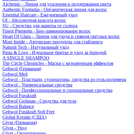
Alchemic - Линия для усиления и поддержания цвета
Authentic Formulas - Органическая линия для волос
Essential Haircare - Eжедневный уход
OI - Абсолютная красота волос
SU - Средства для защиты от солнца
Finest Pigments - Био-ламинирование волос
Heart Of Glass – Линия для ухода и сияния светлых волос
More Inside - Авторские продукты для стайлинга
Natural Tech - Натуральный уход
Pasta & Love - Идеальное бритье и уход за бородой
A SINGLE SHAMPOO
The Circle Chronicles - Маски с мгновенным эффектом
Gehwol (Германия)
Gehwol Med
Gehwol - Пластыри, супинаторы, средства из гель-полимера
Gehwol - Универсальные средства
Gehwol - Профессиональные и специальные средства
Gehwol Fusskraft
Gehwol Gerlasan - Средства для тела
Gehwol Balance
Gehwol Fusskraft Soft Feet
Global Keratin (США)
Glynt (Германия)
Glynt - Уход
Glynt - Окрашивание