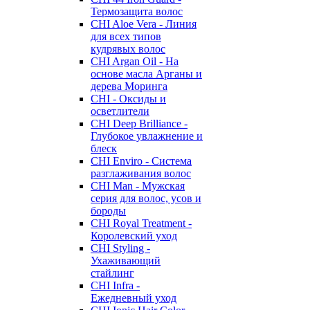
Термозащита волос
CHI Aloe Vera - Линия
для всех типов
кудрявых волос
CHI Argan Oil - На
основе масла Арганы и
дерева Моринга
CHI - Оксиды и
осветлители
CHI Deep Brilliance -
Глубокое увлажнение и
блеск
CHI Enviro - Система
разглаживания волос
CHI Man - Мужская
серия для волос, усов и
бороды
CHI Royal Treatment -
Королевский уход
CHI Styling -
Ухаживающий
стайлинг
CHI Infra -
Ежедневный уход