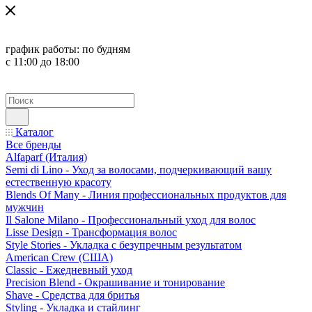
график работы:
по будням
с 11:00 до 18:00
Каталог
Все бренды
Alfaparf (Италия)
Semi di Lino - Уход за волосами, подчеркивающий вашу
естественную красоту
Blends Of Many - Линия профессиональных продуктов для
мужчин
Il Salone Milano - Профессиональный уход для волос
Lisse Design - Трансформация волос
Style Stories - Укладка с безупречным результатом
American Crew (США)
Classic - Ежедневный уход
Precision Blend - Окрашивание и тонирование
Shave - Средства для бритья
Styling - Укладка и стайлинг