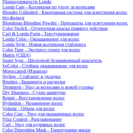
Принадлежности Londa
Londa Care - Коллекция по уходу за волосами
Blondes Unlimited - Креативная система для осветления волос
без фольги
Blondoran Blonding Powder - Препараты для осветления волос
Color Switch - Оттеночная краска прямого действия
Curl & Londa Form - Текстурирование
Londa Color - Окрашивание для волос
Londa Style - Новая коллекция стайлинга
Color Tune - Экспресс-тонер для волос
Matrix (США)
Super Sync - Щелочной безаммиачный краситель
SoColor - Стойкое окрашивание для волос
Moroccanoil (Израиль)
Styling - Стайлинг и укладка
Brushes - Брашинги и расчески
Treatment - Уход за волосами и кожей головы
Dry Shampoo - Сухие шампуни
Repair - Восстановление волос
Hydration - Увлажнение волос
Volume - Объем для волос
Color Care - Уход для окрашенных волос
Frizz Control - Разглаживание
Curl - Уход для кудрявых волос
Color Depositing Mask - Тонирующие маски