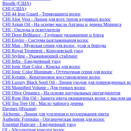
Biosilk (США)
CHI (США)
CHI 44 Iron Guard - Термозащита волос
CHI Aloe Vera - Линия для всех типов кудрявых волос
CHI Argan Oil - На основе масла Арганы и дерева Моринга
CHI - Оксиды и осветлители
CHI Deep Brilliance - Глубокое увлажнение и блеск
CHI Enviro - Система разглаживания волос
CHI Man - Мужская серия для волос, усов и бороды
CHI Royal Treatment - Королевский уход
CHI Styling - Ухаживающий стайлинг
CHI Infra - Ежедневный уход
CHI Ionic Hair Color - Краска для волос
CHI Ionic Color Illuminate - Оттеночная серия для волос
CHI Keratin - Кератиновое восстановление волос
CHI Luxury Black Seed Oil - Линия уходов для поврежденных в
CHI Magnified Volume - Для тонких волос
CHI Olive Organics - На основе натуральных ингредиентов
CHI Rose Hip Oil - Защита цвета окрашенных волос с маслом 
CHI Tea Tree Oil - Масло чайного дерева
Davines (Италия)
Alchemic - Линия для усиления и поддержания цвета
Authentic Formulas - Органическая линия для волос
Essential Haircare - Eжедневный уход
OI - Абсолютная красота волос