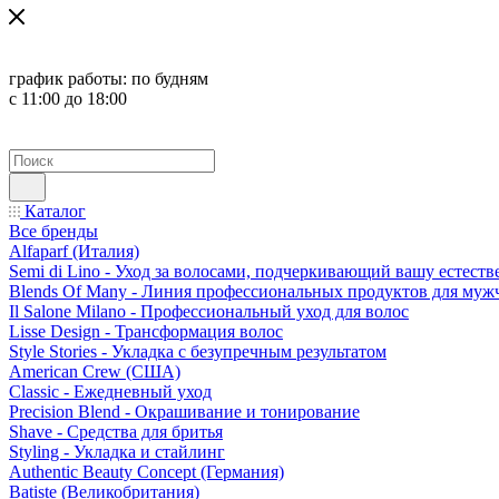
график работы:
по будням
с 11:00 до 18:00
Каталог
Все бренды
Alfaparf (Италия)
Semi di Lino - Уход за волосами, подчеркивающий вашу естест
Blends Of Many - Линия профессиональных продуктов для муж
Il Salone Milano - Профессиональный уход для волос
Lisse Design - Трансформация волос
Style Stories - Укладка с безупречным результатом
American Crew (США)
Classic - Ежедневный уход
Precision Blend - Окрашивание и тонирование
Shave - Средства для бритья
Styling - Укладка и стайлинг
Authentic Beauty Concept (Германия)
Batiste (Великобритания)