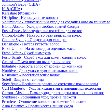
Johnson’s Baby (США)
K18 (США)
Kerastase (Франция)
Discipline - Непослушные волосы
Volumifique - Уплотняющий уход для создания объема тонких в
Blond Absolu - Уход для любых граней блонда
Fusio-Dose - Молекулярные коктейли для волос
Chronologiste - Искусство ревитализации волос
Couture Styling - Средства для укладки
Densifique - Потеря густоты волос
Elixir Ultime - На основе драгоценных масел
Fresh Affair - Сухой шампунь
Fusio-Scrub - Скраб-уход для кожи головы и волос
Genesis - Гамма против выпадения волос
Initialiste - Красота волос от корней до кончиков
Nutritive - Для сухих и чувствительных волос
Resistance - Восстановление волос
Soleil - Защита от солнца
Specifique - Несбалансированное состояние кожи головы
Curl Manifesto - Уход за кудрявыми и вьющимися волосами
Chroma Absolu - Гамма ухода для защиты окрашенных волос
Symbiose - Роскошный уход против перхоти
Premiere - Очищение волос от отложений кальция
Aura Botanica - Органическая линия ухода