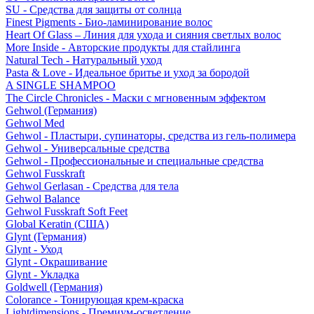
SU - Средства для защиты от солнца
Finest Pigments - Био-ламинирование волос
Heart Of Glass – Линия для ухода и сияния светлых волос
More Inside - Авторские продукты для стайлинга
Natural Tech - Натуральный уход
Pasta & Love - Идеальное бритье и уход за бородой
A SINGLE SHAMPOO
The Circle Chronicles - Маски с мгновенным эффектом
Gehwol (Германия)
Gehwol Med
Gehwol - Пластыри, супинаторы, средства из гель-полимера
Gehwol - Универсальные средства
Gehwol - Профессиональные и специальные средства
Gehwol Fusskraft
Gehwol Gerlasan - Средства для тела
Gehwol Balance
Gehwol Fusskraft Soft Feet
Global Keratin (США)
Glynt (Германия)
Glynt - Уход
Glynt - Окрашивание
Glynt - Укладка
Goldwell (Германия)
Colorance - Тонирующая крем-краска
Lightdimensions - Премиум-осветление