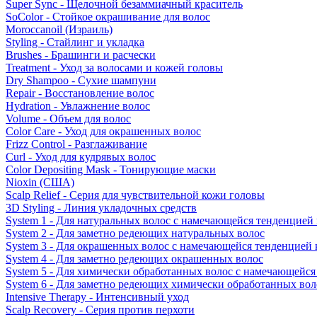
Super Sync - Щелочной безаммиачный краситель
SoColor - Стойкое окрашивание для волос
Moroccanoil (Израиль)
Styling - Стайлинг и укладка
Brushes - Брашинги и расчески
Treatment - Уход за волосами и кожей головы
Dry Shampoo - Сухие шампуни
Repair - Восстановление волос
Hydration - Увлажнение волос
Volume - Объем для волос
Color Care - Уход для окрашенных волос
Frizz Control - Разглаживание
Curl - Уход для кудрявых волос
Color Depositing Mask - Тонирующие маски
Nioxin (США)
Scalp Relief - Серия для чувствительной кожи головы
3D Styling - Линия укладочных средств
System 1 - Для натуральных волос с намечающейся тенденцией
System 2 - Для заметно редеющих натуральных волос
System 3 - Для окрашенных волос с намечающейся тенденцией
System 4 - Для заметно редеющих окрашенных волос
System 5 - Для химически обработанных волос с намечающейс
System 6 - Для заметно редеющих химически обработанных вол
Intensive Therapy - Интенсивный уход
Scalp Recovery - Серия против перхоти