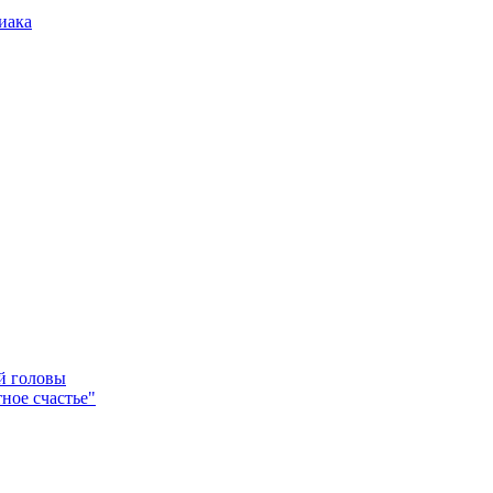
иака
ей головы
ное счастье"