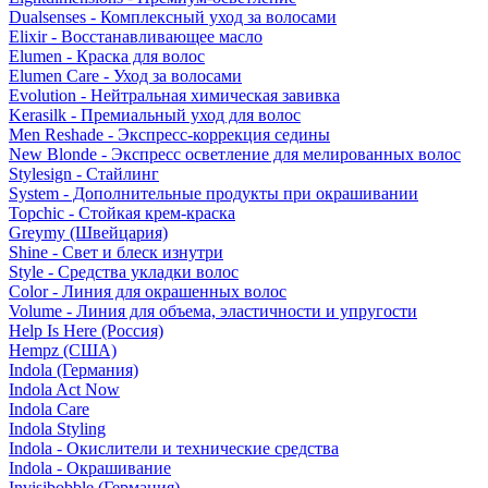
Dualsenses - Комплексный уход за волосами
Elixir - Восстанавливающее масло
Elumen - Краска для волос
Elumen Care - Уход за волосами
Evolution - Нейтральная химическая завивка
Kerasilk - Премиальный уход для волос
Men Reshade - Экспресс-коррекция седины
New Blonde - Экспресс осветление для мелированных волос
Stylesign - Стайлинг
System - Дополнительные продукты при окрашивании
Topchic - Стойкая крем-краска
Greymy (Швейцария)
Shine - Свет и блеск изнутри
Style - Средства укладки волос
Color - Линия для окрашенных волос
Volume - Линия для объема, эластичности и упругости
Help Is Here (Россия)
Hempz (США)
Indola (Германия)
Indola Act Now
Indola Care
Indola Styling
Indola - Окислители и технические средства
Indola - Окрашивание
Invisibobble (Германия)