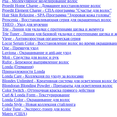
Plia - Молекулярное моделирование волос
Proedit Home Charge - Домашнее восстановление волос
Proedit Element Charge - СПА-программа "Счастье для волос"
Hair Skin Relaxing - SPA-Программа "Здоровая кожа головы"
Proscenia - Восстанавливающая серия для окрашенных волос
THEO - Уход для мужчин
Trie - Линия для укладки с протеинами шелка и жемчуга
Trie Tuner - Линия для базовой укладки с протеинами шелка и 
Viege - Антивозростная органическая серия
Locor Serum Color - Восстановление волос во время окрашиван
One - Премиум уход
Luviona - Окрашивание и anti-age уход
Moii - Средства для волос и рук
Rufor - Бережное выпрямление волос
Londa (Германия)
Принадлежности Londa
Londa Care - Коллекция по уходу за волосами
Blondes Unlimited - Креативная система для осветления волос б
Blondoran Blonding Powder - Препараты для осветления волос
Color Switch - Оттеночная краска прямого действия
Curl & Londa Form - Текстурирование
Londa Color - Окрашивание для волос
Londa Style - Новая коллекция стайлинга
Color Tune - Экспресс-тонер для волос
Matrix (США)