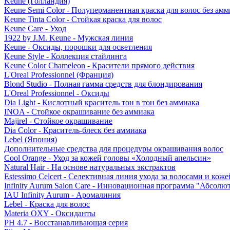
Keune (Голландия)
Keune Semi Color - Полуперманентная краска для волос без амм
Keune Tinta Color - Стойкая краска для волос
Keune Care - Уход
1922 by J.M. Keune - Мужская линия
Keune - Оксиды, порошки для осветления
Keune Style - Коллекция стайлинга
Keune Color Chameleon - Красители прямого действия
L'Oreal Professionnel (Франция)
Blond Studio - Полная гамма средств для блондирования
L'Oreal Professionnel - Оксиды
Dia Light - Кислотный краситель тон в тон без аммиака
INOA - Стойкое окрашивание без аммиака
Majirel - Стойкое окрашивание
Dia Color - Краситель-блеск без аммиака
Lebel (Япония)
Дополнительные средства для процедуры окрашивания волос
Cool Orange - Уход за кожей головы «Холодный апельсин»
Natural Hair - На основе натуральных экстрактов
Estessimo Celcert - Селективная линия ухода за волосами и кож
Infinity Aurum Salon Care - Инновационная программа "Абсолют
IAU Infinity Aurum - Аромалиния
Lebel - Краска для волос
Materia OXY - Оксиданты
PH 4.7 - Восстанавливающая серия