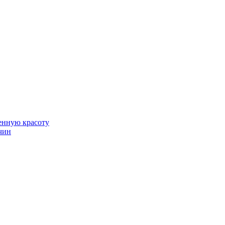
венную красоту
чин