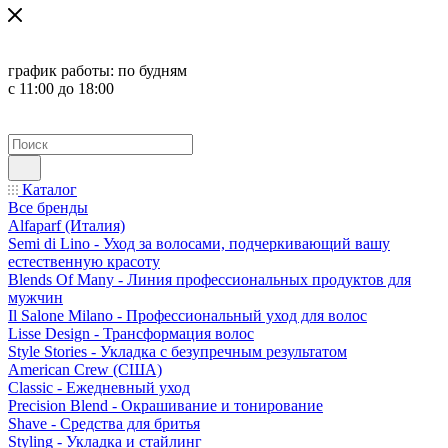
график работы:
по будням
с 11:00 до 18:00
Каталог
Все бренды
Alfaparf (Италия)
Semi di Lino - Уход за волосами, подчеркивающий вашу
естественную красоту
Blends Of Many - Линия профессиональных продуктов для
мужчин
Il Salone Milano - Профессиональный уход для волос
Lisse Design - Трансформация волос
Style Stories - Укладка с безупречным результатом
American Crew (США)
Classic - Ежедневный уход
Precision Blend - Окрашивание и тонирование
Shave - Средства для бритья
Styling - Укладка и стайлинг