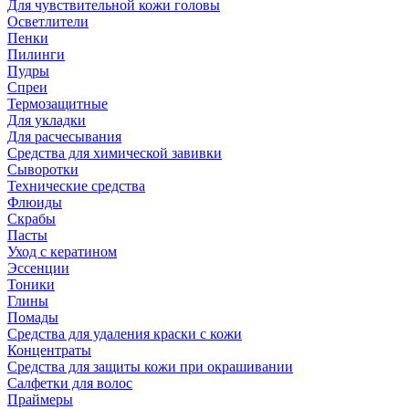
Для чувствительной кожи головы
Осветлители
Пенки
Пилинги
Пудры
Спреи
Термозащитные
Для укладки
Для расчесывания
Средства для химической завивки
Сыворотки
Технические средства
Флюиды
Скрабы
Пасты
Уход с кератином
Эссенции
Тоники
Глины
Помады
Средства для удаления краски с кожи
Концентраты
Средства для защиты кожи при окрашивании
Салфетки для волос
Праймеры