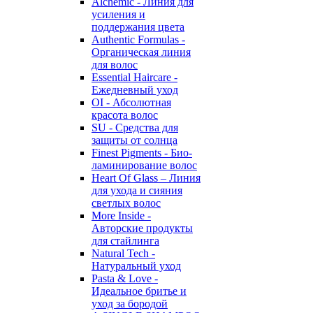
Alchemic - Линия для
усиления и
поддержания цвета
Authentic Formulas -
Органическая линия
для волос
Essential Haircare -
Eжедневный уход
OI - Абсолютная
красота волос
SU - Средства для
защиты от солнца
Finest Pigments - Био-
ламинирование волос
Heart Of Glass – Линия
для ухода и сияния
светлых волос
More Inside -
Авторские продукты
для стайлинга
Natural Tech -
Натуральный уход
Pasta & Love -
Идеальное бритье и
уход за бородой