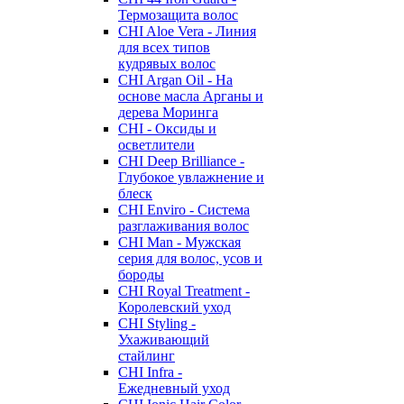
Термозащита волос
CHI Aloe Vera - Линия
для всех типов
кудрявых волос
CHI Argan Oil - На
основе масла Арганы и
дерева Моринга
CHI - Оксиды и
осветлители
CHI Deep Brilliance -
Глубокое увлажнение и
блеск
CHI Enviro - Система
разглаживания волос
CHI Man - Мужская
серия для волос, усов и
бороды
CHI Royal Treatment -
Королевский уход
CHI Styling -
Ухаживающий
стайлинг
CHI Infra -
Ежедневный уход