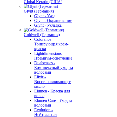
Global Keratin (США)
Glynt (Германия)
Glynt - Уход
Glynt - Окрашивание
Glynt - Укладка
Goldwell (Германия)
Colorance -
Тонирующая крем-
краска
Lightdimensions -
Премиум-осветление
Dualsenses -
Комплексный уход за
волосами
Elixir -
Восстанавливающее
масло
Elumen - Краска для
волос
Elumen Care - Уход за
волосами
Evolution -
Нейтральная