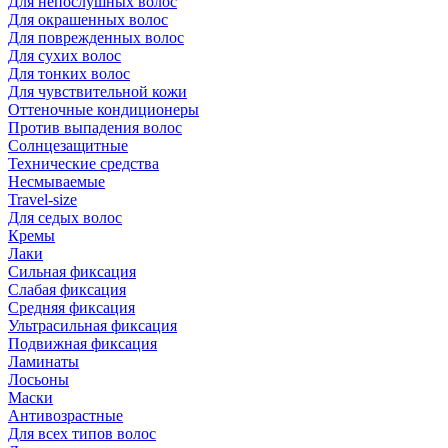
Для непослушных волос
Для окрашенных волос
Для поврежденных волос
Для сухих волос
Для тонких волос
Для чувствительной кожи
Оттеночные кондиционеры
Против выпадения волос
Солнцезащитные
Технические средства
Несмываемые
Travel-size
Для седых волос
Кремы
Лаки
Сильная фиксация
Слабая фиксация
Средняя фиксация
Ультрасильная фиксация
Подвижная фиксация
Ламинаты
Лосьоны
Маски
Антивозрастные
Для всех типов волос