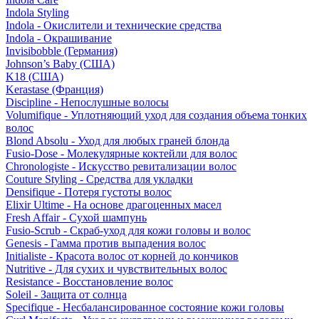
Indola Styling
Indola - Окислители и технические средства
Indola - Окрашивание
Invisibobble (Германия)
Johnson’s Baby (США)
K18 (США)
Kerastase (Франция)
Discipline - Непослушные волосы
Volumifique - Уплотняющий уход для создания объема тонких
волос
Blond Absolu - Уход для любых граней блонда
Fusio-Dose - Молекулярные коктейли для волос
Chronologiste - Искусство ревитализации волос
Couture Styling - Средства для укладки
Densifique - Потеря густоты волос
Elixir Ultime - На основе драгоценных масел
Fresh Affair - Сухой шампунь
Fusio-Scrub - Скраб-уход для кожи головы и волос
Genesis - Гамма против выпадения волос
Initialiste - Красота волос от корней до кончиков
Nutritive - Для сухих и чувствительных волос
Resistance - Восстановление волос
Soleil - Защита от солнца
Specifique - Несбалансированное состояние кожи головы