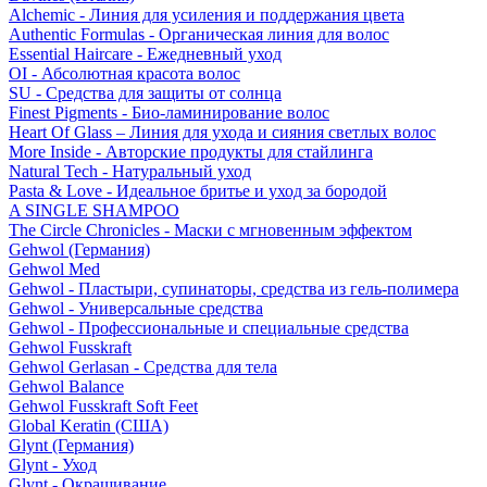
Alchemic - Линия для усиления и поддержания цвета
Authentic Formulas - Органическая линия для волос
Essential Haircare - Eжедневный уход
OI - Абсолютная красота волос
SU - Средства для защиты от солнца
Finest Pigments - Био-ламинирование волос
Heart Of Glass – Линия для ухода и сияния светлых волос
More Inside - Авторские продукты для стайлинга
Natural Tech - Натуральный уход
Pasta & Love - Идеальное бритье и уход за бородой
A SINGLE SHAMPOO
The Circle Chronicles - Маски с мгновенным эффектом
Gehwol (Германия)
Gehwol Med
Gehwol - Пластыри, супинаторы, средства из гель-полимера
Gehwol - Универсальные средства
Gehwol - Профессиональные и специальные средства
Gehwol Fusskraft
Gehwol Gerlasan - Средства для тела
Gehwol Balance
Gehwol Fusskraft Soft Feet
Global Keratin (США)
Glynt (Германия)
Glynt - Уход
Glynt - Окрашивание