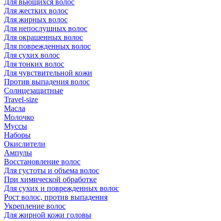
Для вьющихся волос
Для жестких волос
Для жирных волос
Для непослушных волос
Для окрашенных волос
Для поврежденных волос
Для сухих волос
Для тонких волос
Для чувствительной кожи
Против выпадения волос
Солнцезащитные
Travel-size
Масла
Молочко
Муссы
Наборы
Окислители
Ампулы
Восстановление волос
Для густоты и объема волос
При химической обработке
Для сухих и поврежденных волос
Рост волос, против выпадения
Укрепление волос
Для жирной кожи головы