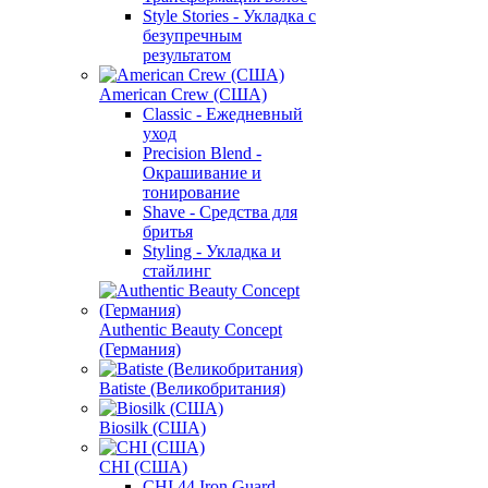
Style Stories - Укладка с
безупречным
результатом
American Crew (США)
Classic - Ежедневный
уход
Precision Blend -
Окрашивание и
тонирование
Shave - Средства для
бритья
Styling - Укладка и
стайлинг
Authentic Beauty Concept
(Германия)
Batiste (Великобритания)
Biosilk (США)
CHI (США)
CHI 44 Iron Guard -