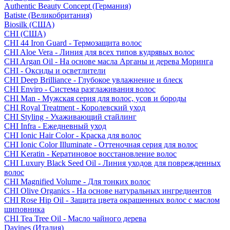
Authentic Beauty Concept (Германия)
Batiste (Великобритания)
Biosilk (США)
CHI (США)
CHI 44 Iron Guard - Термозащита волос
CHI Aloe Vera - Линия для всех типов кудрявых волос
CHI Argan Oil - На основе масла Арганы и дерева Моринга
CHI - Оксиды и осветлители
CHI Deep Brilliance - Глубокое увлажнение и блеск
CHI Enviro - Система разглаживания волос
CHI Man - Мужская серия для волос, усов и бороды
CHI Royal Treatment - Королевский уход
CHI Styling - Ухаживающий стайлинг
CHI Infra - Ежедневный уход
CHI Ionic Hair Color - Краска для волос
CHI Ionic Color Illuminate - Оттеночная серия для волос
CHI Keratin - Кератиновое восстановление волос
CHI Luxury Black Seed Oil - Линия уходов для поврежденных
волос
CHI Magnified Volume - Для тонких волос
CHI Olive Organics - На основе натуральных ингредиентов
CHI Rose Hip Oil - Защита цвета окрашенных волос с маслом
шиповника
CHI Tea Tree Oil - Масло чайного дерева
Davines (Италия)