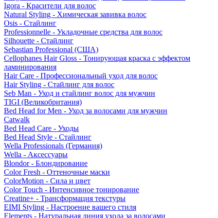
Igora - Красители для волос
Natural Styling - Химическая завивка волос
Osis - Стайлинг
Professionnelle - Укладочные средства для волос
Silhouette - Стайлинг
Sebastian Professional (США)
Cellophanes Hair Gloss - Тонирующая краска с эффектом
ламинирования
Hair Care - Профессиональный уход для волос
Hair Styling - Стайлинг для волос
Seb Man - Уход и стайлинг волос для мужчин
TIGI (Великобритания)
Bed Head for Men - Уход за волосами для мужчин
Catwalk
Bed Head Care - Уходы
Bed Head Style - Стайлинг
Wella Professionals (Германия)
Wella - Аксессуары
Blondor - Блондирование
Color Fresh - Оттеночные маски
ColorMotion - Сила и цвет
Color Touch - Интенсивное тонирование
Creatine+ - Трансформация текстуры
EIMI Styling - Настроение вашего стиля
Elements - Натуральная линия ухода за волосами