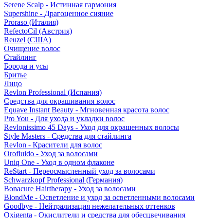
Serene Scalp - Истинная гармония
Supershine - Драгоценное сияние
Proraso (Италия)
RefectoCil (Австрия)
Reuzel (США)
Очищение волос
Стайлинг
Борода и усы
Бритье
Лицо
Revlon Professional (Испания)
Средства для окрашивания волос
Equave Instant Beauty - Мгновенная красота волос
Pro You - Для ухода и укладки волос
Revlonissimo 45 Days - Уход для окрашенных волосы
Style Masters - Средства для стайлинга
Revlon - Красители для волос
Orofluido - Уход за волосами
Uniq One - Уход в одном флаконе
ReStart - Переосмысленный уход за волосами
Schwarzkopf Professional (Германия)
Bonacure Hairtherapy - Уход за волосами
BlondMe - Осветление и уход за осветленными волосами
Goodbye - Нейтрализация нежелательных оттенков
Oxigenta - Окислители и средства для обесцвечивания