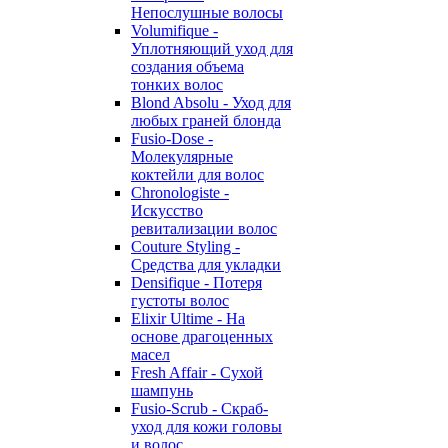
Непослушные волосы
Volumifique -
Уплотняющий уход для
создания объема
тонких волос
Blond Absolu - Уход для
любых граней блонда
Fusio-Dose -
Молекулярные
коктейли для волос
Chronologiste -
Искусство
ревитализации волос
Couture Styling -
Средства для укладки
Densifique - Потеря
густоты волос
Elixir Ultime - На
основе драгоценных
масел
Fresh Affair - Сухой
шампунь
Fusio-Scrub - Скраб-
уход для кожи головы
и волос