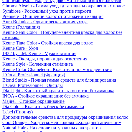
Curl Manifesto - Уход за кудрявыми и вьющимися волосами
Chroma Absolu - Гамма ухода для защиты окрашенных волос
Symbiose - Роскошный уход против перхоти
Premiere - Очищение волос от отложений кальция
Aura Botanica - Органическая линия ухода
Keune (Голландия)
Keune Semi Color - Полуперманентная краска для волос без
аммиака
Keune Tinta Color - Стойкая краска для волос
Keune Care - Уход
1922 by J.M. Keune - Мужская линия
Keune - Оксиды, порошки для осветления
Keune Style - Коллекция стайлинга
Keune Color Chameleon - Красители прямого действия
L'Oreal Professionnel (Франция)
Blond Studio - Полная гамма средств для блондирования
L'Oreal Professionnel - Оксиды
Dia Light - Кислотный краситель тон в тон без аммиака
INOA - Стойкое окрашивание без аммиака
Majirel - Стойкое окрашивание
Dia Color - Краситель-блеск без аммиака
Lebel (Япония)
Дополнительные средства для процедуры окрашивания волос
Cool Orange - Уход за кожей головы «Холодный апельсин»
Natural Hair - На основе натуральных экстрактов