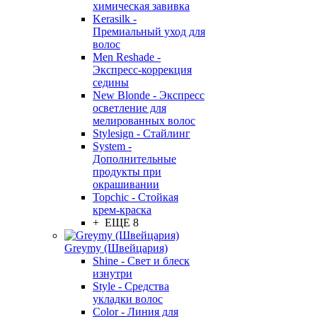
химическая завивка
Kerasilk -
Премиальный уход для
волос
Men Reshade -
Экспресс-коррекция
седины
New Blonde - Экспресс
осветление для
мелированных волос
Stylesign - Стайлинг
System -
Дополнительные
продукты при
окрашивании
Topchic - Стойкая
крем-краска
+ ЕЩЕ 8
Greymy (Швейцария)
Shine - Свет и блеск
изнутри
Style - Средства
укладки волос
Color - Линия для