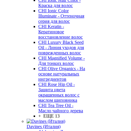
CHI Ionic Hair Color -
Краска для волос
CHI Ionic Color
Illuminate - Оттеночная
серия для волос
CHI Keratin -
Кератиновое
восстановление волос
CHI Luxury Black Seed
Oil - Линия уходов для
поврежденных волос
CHI Magnified Volume -
Для тонких волос
CHI Olive Organics - На
основе натуральных
ингредиентов
CHI Rose Hip Oil -
Защита цвета
окрашенных волос с
маслом шиповника
CHI Tea Tree Oil -
Масло чайного дерева
+ ЕЩЕ 13
Davines (Италия)