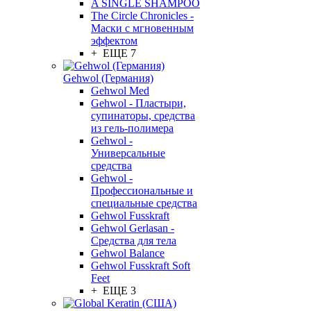
A SINGLE SHAMPOO
The Circle Chronicles -
Маски с мгновенным
эффектом
+ ЕЩЕ 7
Gehwol (Германия)
Gehwol Med
Gehwol - Пластыри,
супинаторы, средства
из гель-полимера
Gehwol -
Универсальные
средства
Gehwol -
Профессиональные и
специальные средства
Gehwol Fusskraft
Gehwol Gerlasan -
Средства для тела
Gehwol Balance
Gehwol Fusskraft Soft
Feet
+ ЕЩЕ 3