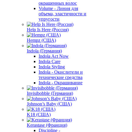
окрашенных волос
Volume - Линия для
объема, эластичности и
упругости
Help Is Here (Россия)
Hempz (США)
Indola (Германия)
Indola Act Now
Indola Care
Indola Styling
Indola - Окислители и
технические средства
Indola - Окрашивание
Invisibobble (Германия)
Johnson’s Baby (США)
K18 (США)
Kerastase (Франция)
Discipline -