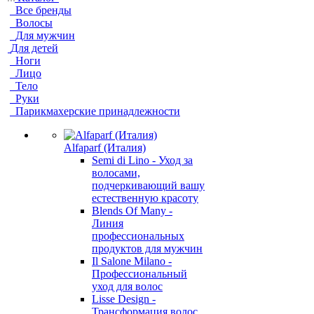
Все бренды
Волосы
Для мужчин
Для детей
Ноги
Лицо
Тело
Руки
Парикмахерские принадлежности
Alfaparf (Италия)
Semi di Lino - Уход за
волосами,
подчеркивающий вашу
естественную красоту
Blends Of Many -
Линия
профессиональных
продуктов для мужчин
Il Salone Milano -
Профессиональный
уход для волос
Lisse Design -
Трансформация волос