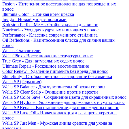
Fusion - Интенсивное восстановление для поврежденных
волос
Illumina Color - Стойкая крем-краска
Invigo - Новый уход за волосами
Koleston Perfect Me + - Стойкая краска для волос
Nutricurls - Уход для кудрявых и вьющихся волос
Performance - Классика современного стайлинга
Oil Reflections - Квинтэссенция блеска для сияния ваших
волос
Wella - Окислители
Wella°Plex - Восстановление структуры волос
True Grey - Для натуральных седых волос
Ultimate Repair - Роскошное восстановление
Color Renew - Удаление пигмента без вреда для волос
Shinefinity - Стойкое цветное глазирование без аммиака
Wella SP (Германия)
Wella SP Balance - Для чувствительной кожи головы
Wella SP Clear Scalp - Очищение против перхоти
Wella SP Color Save - Сохранение цвета для окрашенных волос
Wella SP Hydrate - Увлажнение для нормальных и сухих волос
Wella SP Repair - Восстановление для поврежденных волос
Wella SP Luxe Oil - Новая коллекция для защиты кератина
волос
Wella SP Just Men - Мужская линия средств для ухода за
волосами