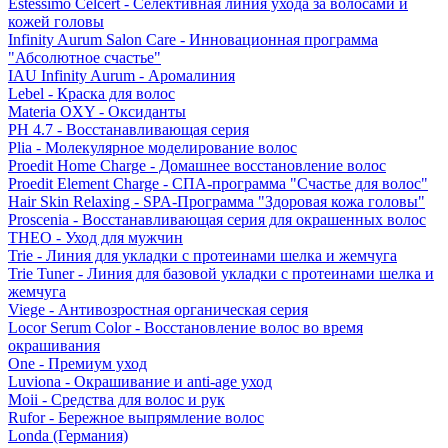
Estessimo Celcert - Селективная линия ухода за волосами и
кожей головы
Infinity Aurum Salon Care - Инновационная программа
"Абсолютное счастье"
IAU Infinity Aurum - Аромалиния
Lebel - Краска для волос
Materia OXY - Оксиданты
PH 4.7 - Восстанавливающая серия
Plia - Молекулярное моделирование волос
Proedit Home Charge - Домашнее восстановление волос
Proedit Element Charge - СПА-программа "Счастье для волос"
Hair Skin Relaxing - SPA-Программа "Здоровая кожа головы"
Proscenia - Восстанавливающая серия для окрашенных волос
THEO - Уход для мужчин
Trie - Линия для укладки с протеинами шелка и жемчуга
Trie Tuner - Линия для базовой укладки с протеинами шелка и
жемчуга
Viege - Антивозростная органическая серия
Locor Serum Color - Восстановление волос во время
окрашивания
One - Премиум уход
Luviona - Окрашивание и anti-age уход
Moii - Средства для волос и рук
Rufor - Бережное выпрямление волос
Londa (Германия)