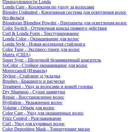
Принадлежности Londa
Londa Care - Коллекция по уходу за волосами
Blondes Unlimited - Креативная система для осветления волос
без фольги
Blondoran Blonding Powder - Препараты для осветления волос
Color Switch - Оттеночная краска прямого действия
Curl & Londa Form - Текстурирование
Londa Color - Окрашивание для волос
Londa Style - Новая коллекция стайлинга
Color Tune - Экспресс-тонер для волос
Matrix (США)
Super Sync - Щелочной безаммиачный краситель
SoColor - Стойкое окрашивание для волос
Moroccanoil (Израиль)
Styling - Стайлинг и укладка
Brushes - Брашинги и расчески
Treatment - Уход за волосами и кожей головы
Dry Shampoo - Сухие шампуни
Repair - Восстановление волос
Hydration - Увлажнение волос
Volume - Объем для волос
Color Care - Уход для окрашенных волос
Frizz Control - Разглаживание
Curl - Уход для кудрявых волос
Color Depositing Mask - Тонирующие маски