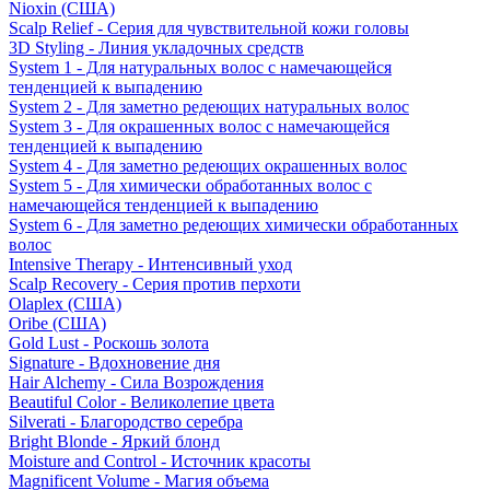
Nioxin (США)
Scalp Relief - Серия для чувствительной кожи головы
3D Styling - Линия укладочных средств
System 1 - Для натуральных волос с намечающейся
тенденцией к выпадению
System 2 - Для заметно редеющих натуральных волос
System 3 - Для окрашенных волос с намечающейся
тенденцией к выпадению
System 4 - Для заметно редеющих окрашенных волос
System 5 - Для химически обработанных волос с
намечающейся тенденцией к выпадению
System 6 - Для заметно редеющих химически обработанных
волос
Intensive Therapy - Интенсивный уход
Scalp Recovery - Серия против перхоти
Olaplex (США)
Oribe (США)
Gold Lust - Роскошь золота
Signature - Вдохновение дня
Hair Alchemy - Сила Возрождения
Beautiful Color - Великолепие цвета
Silverati - Благородство серебра
Bright Blonde - Яркий блонд
Moisture and Control - Источник красоты
Magnificent Volume - Магия объема