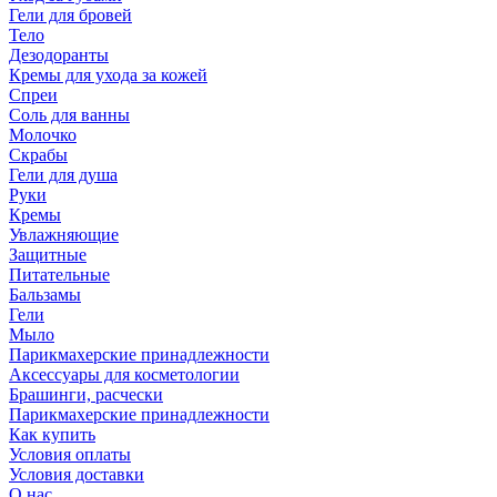
Гели для бровей
Тело
Дезодоранты
Кремы для ухода за кожей
Спреи
Соль для ванны
Молочко
Скрабы
Гели для душа
Руки
Кремы
Увлажняющие
Защитные
Питательные
Бальзамы
Гели
Мыло
Парикмахерские принадлежности
Аксессуары для косметологии
Брашинги, расчески
Парикмахерские принадлежности
Как купить
Условия оплаты
Условия доставки
О нас