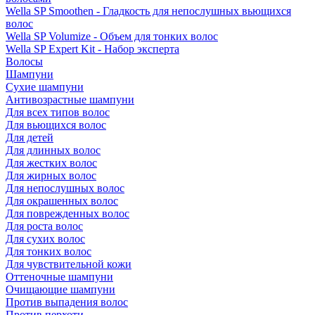
Wella SP Smoothen - Гладкость для непослушных вьющихся
волос
Wella SP Volumize - Объем для тонких волос
Wella SP Expert Kit - Набор эксперта
Волосы
Шампуни
Сухие шампуни
Антивозрастные шампуни
Для всех типов волос
Для вьющихся волос
Для детей
Для длинных волос
Для жестких волос
Для жирных волос
Для непослушных волос
Для окрашенных волос
Для поврежденных волос
Для роста волос
Для сухих волос
Для тонких волос
Для чувствительной кожи
Оттеночные шампуни
Очищающие шампуни
Против выпадения волос
Против перхоти