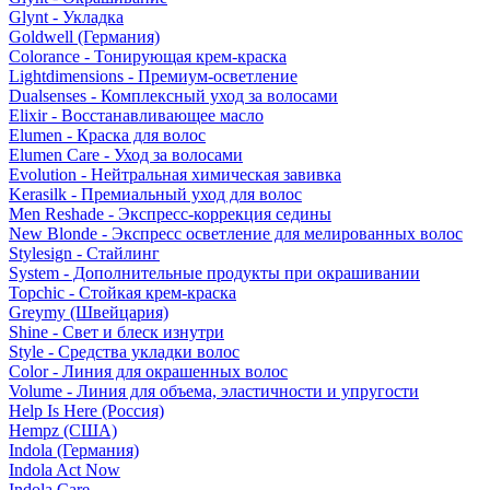
Glynt - Укладка
Goldwell (Германия)
Colorance - Тонирующая крем-краска
Lightdimensions - Премиум-осветление
Dualsenses - Комплексный уход за волосами
Elixir - Восстанавливающее масло
Elumen - Краска для волос
Elumen Care - Уход за волосами
Evolution - Нейтральная химическая завивка
Kerasilk - Премиальный уход для волос
Men Reshade - Экспресс-коррекция седины
New Blonde - Экспресс осветление для мелированных волос
Stylesign - Стайлинг
System - Дополнительные продукты при окрашивании
Topchic - Стойкая крем-краска
Greymy (Швейцария)
Shine - Свет и блеск изнутри
Style - Средства укладки волос
Color - Линия для окрашенных волос
Volume - Линия для объема, эластичности и упругости
Help Is Here (Россия)
Hempz (США)
Indola (Германия)
Indola Act Now
Indola Care