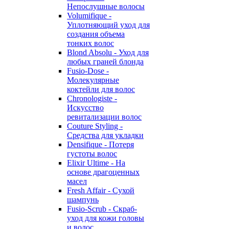
Непослушные волосы
Volumifique -
Уплотняющий уход для
создания объема
тонких волос
Blond Absolu - Уход для
любых граней блонда
Fusio-Dose -
Молекулярные
коктейли для волос
Chronologiste -
Искусство
ревитализации волос
Couture Styling -
Средства для укладки
Densifique - Потеря
густоты волос
Elixir Ultime - На
основе драгоценных
масел
Fresh Affair - Сухой
шампунь
Fusio-Scrub - Скраб-
уход для кожи головы
и волос