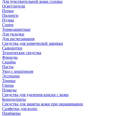
Для чувствительной кожи головы
Осветлители
Пенки
Пилинги
Пудры
Спреи
Термозащитные
Для укладки
Для расчесывания
Средства для химической завивки
Сыворотки
Технические средства
Флюиды
Скрабы
Пасты
Уход с кератином
Эссенции
Тоники
Глины
Помады
Средства для удаления краски с кожи
Концентраты
Средства для защиты кожи при окрашивании
Салфетки для волос
Праймеры