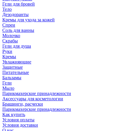
Гели для бровей
Тело
Дезодоранты
Кремы для ухода за кожей
Спреи
Соль для ванны
Молочко
Скрабы
Гели для душа
Руки
Кремы
Увлажняющие
Защитные
Питательные
Бальзамы
Гели
Мыло
Парикмахерские принадлежности
Аксессуары для косметологии
Брашинги, расчески
Парикмахерские принадлежности
Как купить
Условия оплаты
Условия доставки
О нас