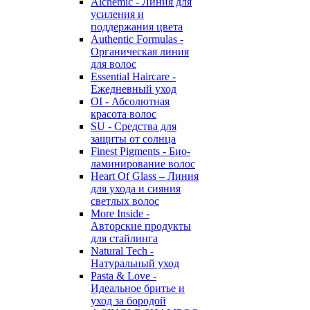
Alchemic - Линия для
усиления и
поддержания цвета
Authentic Formulas -
Органическая линия
для волос
Essential Haircare -
Eжедневный уход
OI - Абсолютная
красота волос
SU - Средства для
защиты от солнца
Finest Pigments - Био-
ламинирование волос
Heart Of Glass – Линия
для ухода и сияния
светлых волос
More Inside -
Авторские продукты
для стайлинга
Natural Tech -
Натуральный уход
Pasta & Love -
Идеальное бритье и
уход за бородой