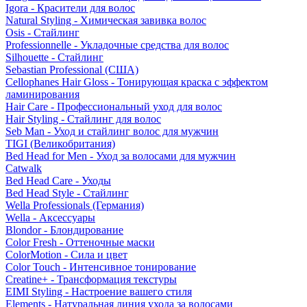
Igora - Красители для волос
Natural Styling - Химическая завивка волос
Osis - Стайлинг
Professionnelle - Укладочные средства для волос
Silhouette - Стайлинг
Sebastian Professional (США)
Cellophanes Hair Gloss - Тонирующая краска с эффектом
ламинирования
Hair Care - Профессиональный уход для волос
Hair Styling - Стайлинг для волос
Seb Man - Уход и стайлинг волос для мужчин
TIGI (Великобритания)
Bed Head for Men - Уход за волосами для мужчин
Catwalk
Bed Head Care - Уходы
Bed Head Style - Стайлинг
Wella Professionals (Германия)
Wella - Аксессуары
Blondor - Блондирование
Color Fresh - Оттеночные маски
ColorMotion - Сила и цвет
Color Touch - Интенсивное тонирование
Creatine+ - Трансформация текстуры
EIMI Styling - Настроение вашего стиля
Elements - Натуральная линия ухода за волосами