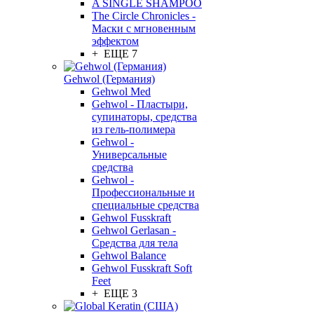
A SINGLE SHAMPOO
The Circle Chronicles -
Маски с мгновенным
эффектом
+ ЕЩЕ 7
Gehwol (Германия)
Gehwol Med
Gehwol - Пластыри,
супинаторы, средства
из гель-полимера
Gehwol -
Универсальные
средства
Gehwol -
Профессиональные и
специальные средства
Gehwol Fusskraft
Gehwol Gerlasan -
Средства для тела
Gehwol Balance
Gehwol Fusskraft Soft
Feet
+ ЕЩЕ 3