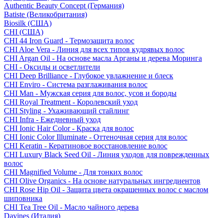
Authentic Beauty Concept (Германия)
Batiste (Великобритания)
Biosilk (США)
CHI (США)
CHI 44 Iron Guard - Термозащита волос
CHI Aloe Vera - Линия для всех типов кудрявых волос
CHI Argan Oil - На основе масла Арганы и дерева Моринга
CHI - Оксиды и осветлители
CHI Deep Brilliance - Глубокое увлажнение и блеск
CHI Enviro - Система разглаживания волос
CHI Man - Мужская серия для волос, усов и бороды
CHI Royal Treatment - Королевский уход
CHI Styling - Ухаживающий стайлинг
CHI Infra - Ежедневный уход
CHI Ionic Hair Color - Краска для волос
CHI Ionic Color Illuminate - Оттеночная серия для волос
CHI Keratin - Кератиновое восстановление волос
CHI Luxury Black Seed Oil - Линия уходов для поврежденных
волос
CHI Magnified Volume - Для тонких волос
CHI Olive Organics - На основе натуральных ингредиентов
CHI Rose Hip Oil - Защита цвета окрашенных волос с маслом
шиповника
CHI Tea Tree Oil - Масло чайного дерева
Davines (Италия)