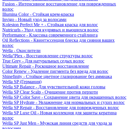
Fusion - Интенсивное восстановление для поврежденных
волос
Illumina Color - Стойкая крем-краска
Invigo - Новый уход за волосами
Koleston Perfect Me + - Стойкая краска для волос
Nutricurls - Уход для кудрявых и вьющихся волос
Performance - Классика современного стайлинга
Oil Reflections - Квинтэссенция блеска для сияния ваших
волос
Wella - Окислители
Wella°Plex - Восстановление структуры волос
True Grey - Для натуральных седых волос
Ultimate Repair - Роскошное восстановление
Color Renew - Удаление пигмента без вреда для волос
Shinefinity - Стойкое цветное глазирование без аммиака
Wella SP (Германия)
Wella SP Balance - Для чувствительной кожи головы
Wella SP Clear Scalp - Очищение против перхоти
Wella SP Color Save - Сохранение цвета для окрашенных волос
Wella SP Hydrate - Увлажнение для нормальных и сухих волос
Wella SP Repair - Восстановление для поврежденных волос
Wella SP Luxe Oil - Новая коллекция для защиты кератина
волос
Wella SP Just Men - Мужская линия средств для ухода за
волосами