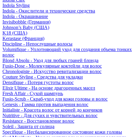
Indola Styling
Indola - Окислители и технические средства
Indola - Окрашивание
Invisibobble (Германия)
Johnson’s Baby (США)
K18 (США)
Kerastase (Франция)
Discipline - Непослушные волосы
Volumifique - Уплотняющий уход для создания объема тонких
волос
Blond Absolu - Уход для любых граней блонда
Fusio-Dose - Молекулярные коктейли для волос
Chronologiste - Искусство ревитализации волос
Couture Styling - Средства для укладки
Densifique - Потеря густоты волос
Elixir Ultime - На основе драгоценных масел
Fresh Affair - Сухой шампунь
Fusio-Scrub - Скраб-уход для кожи головы и волос
Genesis - Гамма против выпадения волос
Initialiste - Красота волос от корней до кончиков
Nutritive - Для сухих и чувствительных волос
Resistance - Восстановление волос
Soleil - Защита от солнца
Specifique - Несбалансированное состояние кожи головы