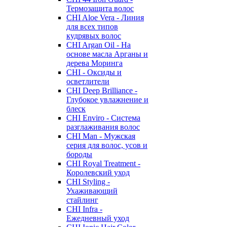
Термозащита волос
CHI Aloe Vera - Линия
для всех типов
кудрявых волос
CHI Argan Oil - На
основе масла Арганы и
дерева Моринга
CHI - Оксиды и
осветлители
CHI Deep Brilliance -
Глубокое увлажнение и
блеск
CHI Enviro - Система
разглаживания волос
CHI Man - Мужская
серия для волос, усов и
бороды
CHI Royal Treatment -
Королевский уход
CHI Styling -
Ухаживающий
стайлинг
CHI Infra -
Ежедневный уход