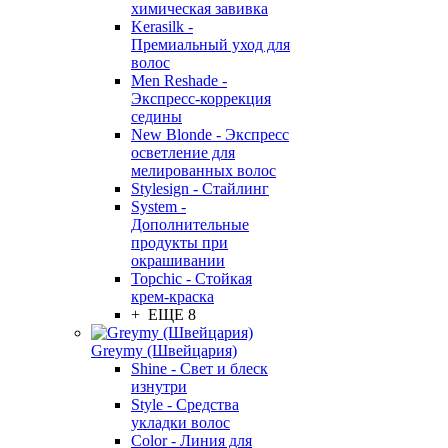
химическая завивка
Kerasilk -
Премиальный уход для
волос
Men Reshade -
Экспресс-коррекция
седины
New Blonde - Экспресс
осветление для
мелированных волос
Stylesign - Стайлинг
System -
Дополнительные
продукты при
окрашивании
Topchic - Стойкая
крем-краска
+ ЕЩЕ 8
Greymy (Швейцария)
Shine - Свет и блеск
изнутри
Style - Средства
укладки волос
Color - Линия для