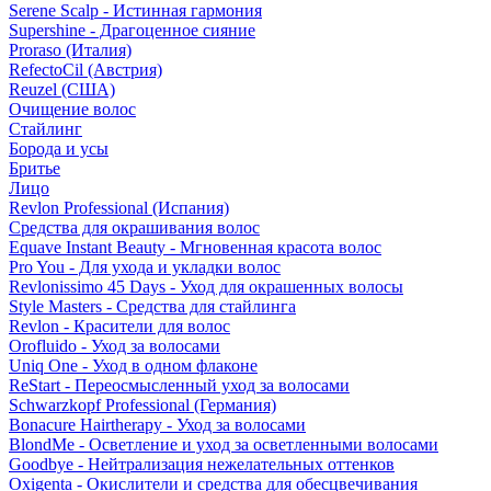
Serene Scalp - Истинная гармония
Supershine - Драгоценное сияние
Proraso (Италия)
RefectoCil (Австрия)
Reuzel (США)
Очищение волос
Стайлинг
Борода и усы
Бритье
Лицо
Revlon Professional (Испания)
Средства для окрашивания волос
Equave Instant Beauty - Мгновенная красота волос
Pro You - Для ухода и укладки волос
Revlonissimo 45 Days - Уход для окрашенных волосы
Style Masters - Средства для стайлинга
Revlon - Красители для волос
Orofluido - Уход за волосами
Uniq One - Уход в одном флаконе
ReStart - Переосмысленный уход за волосами
Schwarzkopf Professional (Германия)
Bonacure Hairtherapy - Уход за волосами
BlondMe - Осветление и уход за осветленными волосами
Goodbye - Нейтрализация нежелательных оттенков
Oxigenta - Окислители и средства для обесцвечивания