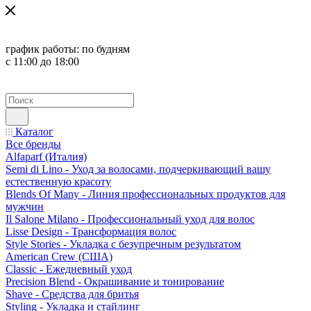
график работы:
по будням
с 11:00 до 18:00
Каталог
Все бренды
Alfaparf (Италия)
Semi di Lino - Уход за волосами, подчеркивающий вашу
естественную красоту
Blends Of Many - Линия профессиональных продуктов для
мужчин
Il Salone Milano - Профессиональный уход для волос
Lisse Design - Трансформация волос
Style Stories - Укладка с безупречным результатом
American Crew (США)
Classic - Ежедневный уход
Precision Blend - Окрашивание и тонирование
Shave - Средства для бритья
Styling - Укладка и стайлинг