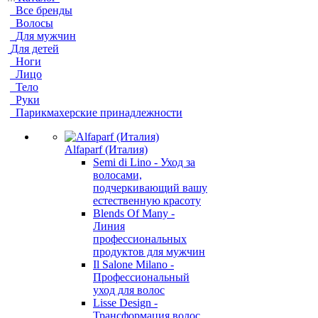
Все бренды
Волосы
Для мужчин
Для детей
Ноги
Лицо
Тело
Руки
Парикмахерские принадлежности
Alfaparf (Италия)
Semi di Lino - Уход за
волосами,
подчеркивающий вашу
естественную красоту
Blends Of Many -
Линия
профессиональных
продуктов для мужчин
Il Salone Milano -
Профессиональный
уход для волос
Lisse Design -
Трансформация волос