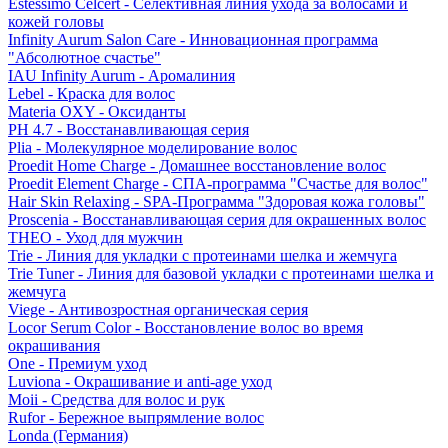
Estessimo Celcert - Селективная линия ухода за волосами и
кожей головы
Infinity Aurum Salon Care - Инновационная программа
"Абсолютное счастье"
IAU Infinity Aurum - Аромалиния
Lebel - Краска для волос
Materia OXY - Оксиданты
PH 4.7 - Восстанавливающая серия
Plia - Молекулярное моделирование волос
Proedit Home Charge - Домашнее восстановление волос
Proedit Element Charge - СПА-программа "Счастье для волос"
Hair Skin Relaxing - SPA-Программа "Здоровая кожа головы"
Proscenia - Восстанавливающая серия для окрашенных волос
THEO - Уход для мужчин
Trie - Линия для укладки с протеинами шелка и жемчуга
Trie Tuner - Линия для базовой укладки с протеинами шелка и
жемчуга
Viege - Антивозростная органическая серия
Locor Serum Color - Восстановление волос во время
окрашивания
One - Премиум уход
Luviona - Окрашивание и anti-age уход
Moii - Средства для волос и рук
Rufor - Бережное выпрямление волос
Londa (Германия)