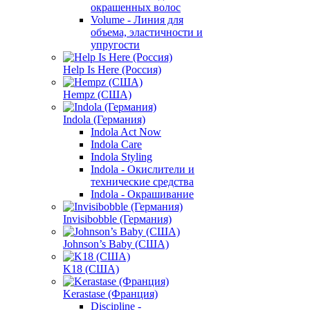
окрашенных волос
Volume - Линия для
объема, эластичности и
упругости
Help Is Here (Россия)
Hempz (США)
Indola (Германия)
Indola Act Now
Indola Care
Indola Styling
Indola - Окислители и
технические средства
Indola - Окрашивание
Invisibobble (Германия)
Johnson’s Baby (США)
K18 (США)
Kerastase (Франция)
Discipline -