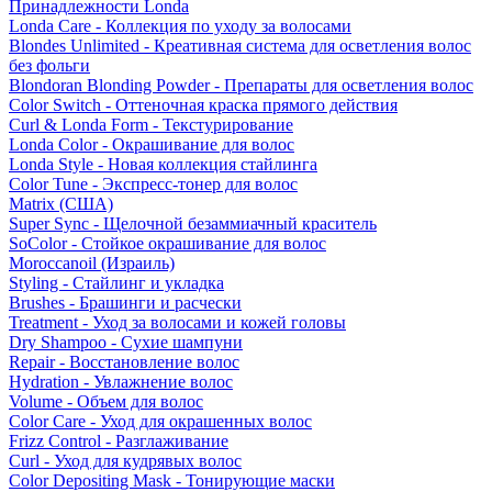
Принадлежности Londa
Londa Care - Коллекция по уходу за волосами
Blondes Unlimited - Креативная система для осветления волос
без фольги
Blondoran Blonding Powder - Препараты для осветления волос
Color Switch - Оттеночная краска прямого действия
Curl & Londa Form - Текстурирование
Londa Color - Окрашивание для волос
Londa Style - Новая коллекция стайлинга
Color Tune - Экспресс-тонер для волос
Matrix (США)
Super Sync - Щелочной безаммиачный краситель
SoColor - Стойкое окрашивание для волос
Moroccanoil (Израиль)
Styling - Стайлинг и укладка
Brushes - Брашинги и расчески
Treatment - Уход за волосами и кожей головы
Dry Shampoo - Сухие шампуни
Repair - Восстановление волос
Hydration - Увлажнение волос
Volume - Объем для волос
Color Care - Уход для окрашенных волос
Frizz Control - Разглаживание
Curl - Уход для кудрявых волос
Color Depositing Mask - Тонирующие маски