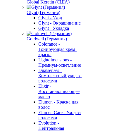
Global Keratin (США)
Glynt (Германия)
Glynt - Уход
Glynt - Окрашивание
Glynt - Укладка
Goldwell (Германия)
Colorance -
Тонирующая крем-
краска
Lightdimensions -
Премиум-осветление
Dualsenses -
Комплексный уход за
волосами
Elixir -
Восстанавливающее
масло
Elumen - Краска для
волос
Elumen Care - Уход за
волосами
Evolution -
Нейтральная