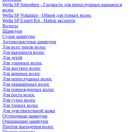
Wella SP Smoothen - Гладкость для непослушных вьющихся
волос
Wella SP Volumize - Объем для тонких волос
Wella SP Expert Kit - Набор эксперта
Волосы
Шампуни
Сухие шампуни
Антивозрастные шампуни
Для всех типов волос
Для вьющихся волос
Для детей
Для длинных волос
Для жестких волос
Для жирных волос
Для непослушных волос
Для окрашенных волос
Для поврежденных волос
Для роста волос
Для сухих волос
Для тонких волос
Для чувствительной кожи
Оттеночные шампуни
Очищающие шампуни
Против выпадения волос
Против перхоти