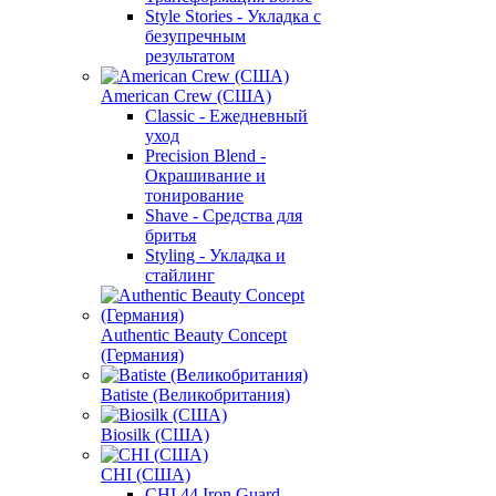
Style Stories - Укладка с
безупречным
результатом
American Crew (США)
Classic - Ежедневный
уход
Precision Blend -
Окрашивание и
тонирование
Shave - Средства для
бритья
Styling - Укладка и
стайлинг
Authentic Beauty Concept
(Германия)
Batiste (Великобритания)
Biosilk (США)
CHI (США)
CHI 44 Iron Guard -