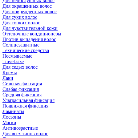
Для непослушных волос
Для окрашенных волос
Для поврежденных волос
Для сухих волос
Для тонких волос
Для чувствительной кожи
Оттеночные кондиционеры
Против выпадения волос
Солнцезащитные
Технические средства
Несмываемые
Travel-size
Для седых волос
Кремы
Лаки
Сильная фиксация
Слабая фиксация
Средняя фиксация
Ультрасильная фиксация
Подвижная фиксация
Ламинаты
Лосьоны
Маски
Антивозрастные
Для всех типов волос