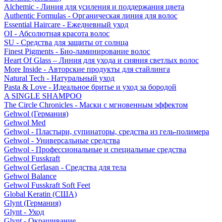
Alchemic - Линия для усиления и поддержания цвета
Authentic Formulas - Органическая линия для волос
Essential Haircare - Eжедневный уход
OI - Абсолютная красота волос
SU - Средства для защиты от солнца
Finest Pigments - Био-ламинирование волос
Heart Of Glass – Линия для ухода и сияния светлых волос
More Inside - Авторские продукты для стайлинга
Natural Tech - Натуральный уход
Pasta & Love - Идеальное бритье и уход за бородой
A SINGLE SHAMPOO
The Circle Chronicles - Маски с мгновенным эффектом
Gehwol (Германия)
Gehwol Med
Gehwol - Пластыри, супинаторы, средства из гель-полимера
Gehwol - Универсальные средства
Gehwol - Профессиональные и специальные средства
Gehwol Fusskraft
Gehwol Gerlasan - Средства для тела
Gehwol Balance
Gehwol Fusskraft Soft Feet
Global Keratin (США)
Glynt (Германия)
Glynt - Уход
Glynt - Окрашивание