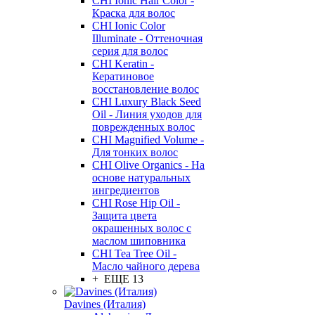
CHI Ionic Hair Color -
Краска для волос
CHI Ionic Color
Illuminate - Оттеночная
серия для волос
CHI Keratin -
Кератиновое
восстановление волос
CHI Luxury Black Seed
Oil - Линия уходов для
поврежденных волос
CHI Magnified Volume -
Для тонких волос
CHI Olive Organics - На
основе натуральных
ингредиентов
CHI Rose Hip Oil -
Защита цвета
окрашенных волос с
маслом шиповника
CHI Tea Tree Oil -
Масло чайного дерева
+ ЕЩЕ 13
Davines (Италия)