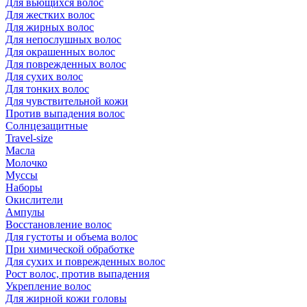
Для вьющихся волос
Для жестких волос
Для жирных волос
Для непослушных волос
Для окрашенных волос
Для поврежденных волос
Для сухих волос
Для тонких волос
Для чувствительной кожи
Против выпадения волос
Солнцезащитные
Travel-size
Масла
Молочко
Муссы
Наборы
Окислители
Ампулы
Восстановление волос
Для густоты и объема волос
При химической обработке
Для сухих и поврежденных волос
Рост волос, против выпадения
Укрепление волос
Для жирной кожи головы