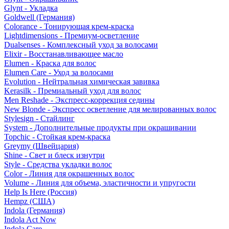
Glynt - Укладка
Goldwell (Германия)
Colorance - Тонирующая крем-краска
Lightdimensions - Премиум-осветление
Dualsenses - Комплексный уход за волосами
Elixir - Восстанавливающее масло
Elumen - Краска для волос
Elumen Care - Уход за волосами
Evolution - Нейтральная химическая завивка
Kerasilk - Премиальный уход для волос
Men Reshade - Экспресс-коррекция седины
New Blonde - Экспресс осветление для мелированных волос
Stylesign - Стайлинг
System - Дополнительные продукты при окрашивании
Topchic - Стойкая крем-краска
Greymy (Швейцария)
Shine - Свет и блеск изнутри
Style - Средства укладки волос
Color - Линия для окрашенных волос
Volume - Линия для объема, эластичности и упругости
Help Is Here (Россия)
Hempz (США)
Indola (Германия)
Indola Act Now
Indola Care