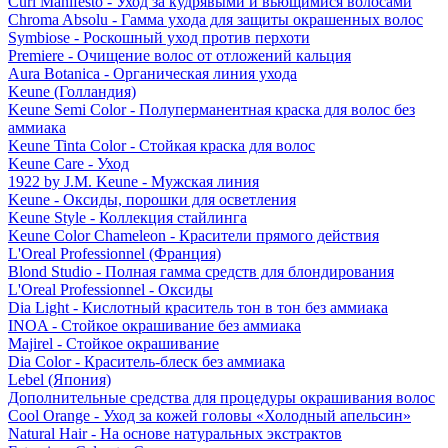
Curl Manifesto - Уход за кудрявыми и вьющимися волосами
Chroma Absolu - Гамма ухода для защиты окрашенных волос
Symbiose - Роскошный уход против перхоти
Premiere - Очищение волос от отложений кальция
Aura Botanica - Органическая линия ухода
Keune (Голландия)
Keune Semi Color - Полуперманентная краска для волос без
аммиака
Keune Tinta Color - Стойкая краска для волос
Keune Care - Уход
1922 by J.M. Keune - Мужская линия
Keune - Оксиды, порошки для осветления
Keune Style - Коллекция стайлинга
Keune Color Chameleon - Красители прямого действия
L'Oreal Professionnel (Франция)
Blond Studio - Полная гамма средств для блондирования
L'Oreal Professionnel - Оксиды
Dia Light - Кислотный краситель тон в тон без аммиака
INOA - Стойкое окрашивание без аммиака
Majirel - Стойкое окрашивание
Dia Color - Краситель-блеск без аммиака
Lebel (Япония)
Дополнительные средства для процедуры окрашивания волос
Cool Orange - Уход за кожей головы «Холодный апельсин»
Natural Hair - На основе натуральных экстрактов