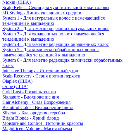
Nioxin (США)
Scalp Relief - Серия для чувствительной кожи головы
3D Styling - Линия укладочных средств
System 1 - Для натуральных волос с намечающейся
тенденцией к выпадению
System 2 - Для заметно редеющих натуральных волос
System 3 - Для окрашенных волос с намечающейся
тенденцией к выпадению
System 4 - Для заметно редеющих окрашенных волос
System 5 - Для химически обработанных волос с
намечающейся тенденцией к выпадению
System 6 - Для заметно редеющих химически обработанных
волос
Intensive Therapy - Интенсивный уход
Scalp Recovery - Серия против перхоти
Olaplex (США)
Oribe (США)
Gold Lust - Роскошь золота
Signature - Вдохновение дня
Hair Alchemy - Сила Возрождения
Beautiful Color - Великолепие цвета
Silverati - Благородство серебра
Bright Blonde - Яркий блонд
Moisture and Control - Источник красоты
Magnificent Volume - Магия объема