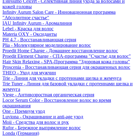
Estessimo Celcert - Селективная линия ухода за волосами и
кожей головы
Infinity Aurum Salon Care - Инновационная программа
"Абсолютное счастье"
IAU Infinity Aurum - Аромалиния
Lebel - Краска для волос
Materia OXY - Оксиданты
PH 4.7 - Восстанавливающая серия
Plia - Молекулярное моделирование волос
Proedit Home Charge - Домашнее восстановление волос
Proedit Element Charge - СПА-программа "Счастье для волос"
Hair Skin Relaxing - SPA-Программа "Здоровая кожа головы"
Proscenia - Восстанавливающая серия для окрашенных волос
THEO - Уход для мужчин
Trie - Линия для укладки с протеинами шелка и жемчуга
Trie Tuner - Линия для базовой укладки с протеинами шелка и
жемчуга
Viege - Антивозростная органическая серия
Locor Serum Color - Восстановление волос во время
окрашивания
One - Премиум уход
Luviona - Окрашивание и anti-age уход
Moii - Средства для волос и рук
Rufor - Бережное выпрямление волос
Londa (Германия)