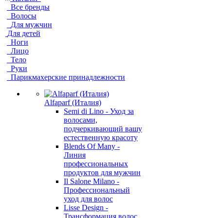
Все бренды
Волосы
Для мужчин
Для детей
Ноги
Лицо
Тело
Руки
Парикмахерские принадлежности
Alfaparf (Италия)
Semi di Lino - Уход за
волосами,
подчеркивающий вашу
естественную красоту
Blends Of Many -
Линия
профессиональных
продуктов для мужчин
Il Salone Milano -
Профессиональный
уход для волос
Lisse Design -
Трансформация волос