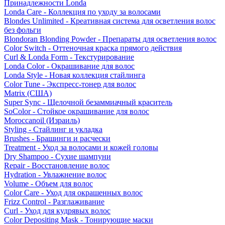
Принадлежности Londa
Londa Care - Коллекция по уходу за волосами
Blondes Unlimited - Креативная система для осветления волос
без фольги
Blondoran Blonding Powder - Препараты для осветления волос
Color Switch - Оттеночная краска прямого действия
Curl & Londa Form - Текстурирование
Londa Color - Окрашивание для волос
Londa Style - Новая коллекция стайлинга
Color Tune - Экспресс-тонер для волос
Matrix (США)
Super Sync - Щелочной безаммиачный краситель
SoColor - Стойкое окрашивание для волос
Moroccanoil (Израиль)
Styling - Стайлинг и укладка
Brushes - Брашинги и расчески
Treatment - Уход за волосами и кожей головы
Dry Shampoo - Сухие шампуни
Repair - Восстановление волос
Hydration - Увлажнение волос
Volume - Объем для волос
Color Care - Уход для окрашенных волос
Frizz Control - Разглаживание
Curl - Уход для кудрявых волос
Color Depositing Mask - Тонирующие маски