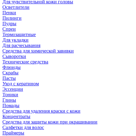
Для чувствительной кожи головы
Осветлители
Пенки
Пилинги
Пудры
Спреи
Термозащитные
Для укладки
Для расчесывания
Средства для химической завивки
Сыворотки
Технические средства
Флюиды
Скрабы
Пасты
Уход с кератином
Эссенции
Тоники
Глины
Помады
Средства для удаления краски с кожи
Концентраты
Средства для защиты кожи при окрашивании
Салфетки для волос
Праймеры