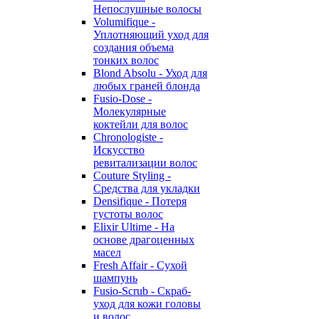
Непослушные волосы
Volumifique -
Уплотняющий уход для
создания объема
тонких волос
Blond Absolu - Уход для
любых граней блонда
Fusio-Dose -
Молекулярные
коктейли для волос
Chronologiste -
Искусство
ревитализации волос
Couture Styling -
Средства для укладки
Densifique - Потеря
густоты волос
Elixir Ultime - На
основе драгоценных
масел
Fresh Affair - Сухой
шампунь
Fusio-Scrub - Скраб-
уход для кожи головы
и волос