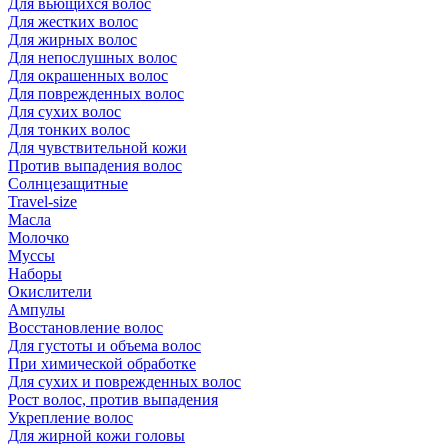
Для вьющихся волос
Для жестких волос
Для жирных волос
Для непослушных волос
Для окрашенных волос
Для поврежденных волос
Для сухих волос
Для тонких волос
Для чувствительной кожи
Против выпадения волос
Солнцезащитные
Travel-size
Масла
Молочко
Муссы
Наборы
Окислители
Ампулы
Восстановление волос
Для густоты и объема волос
При химической обработке
Для сухих и поврежденных волос
Рост волос, против выпадения
Укрепление волос
Для жирной кожи головы