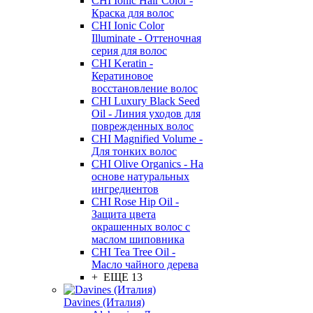
CHI Ionic Hair Color -
Краска для волос
CHI Ionic Color
Illuminate - Оттеночная
серия для волос
CHI Keratin -
Кератиновое
восстановление волос
CHI Luxury Black Seed
Oil - Линия уходов для
поврежденных волос
CHI Magnified Volume -
Для тонких волос
CHI Olive Organics - На
основе натуральных
ингредиентов
CHI Rose Hip Oil -
Защита цвета
окрашенных волос с
маслом шиповника
CHI Tea Tree Oil -
Масло чайного дерева
+ ЕЩЕ 13
Davines (Италия)