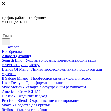
график работы:
по будням
с 11:00 до 18:00
Каталог
Все бренды
Alfaparf (Италия)
Semi di Lino - Уход за волосами, подчеркивающий вашу
естественную красоту
Blends Of Many - Линия профессиональных продуктов для
мужчин
Il Salone Milano - Профессиональный уход для волос
Lisse Design - Трансформация волос
Style Stories - Укладка с безупречным результатом
American Crew (США)
Classic - Ежедневный уход
Precision Blend - Окрашивание и тонирование
Shave - Средства для бритья
Styling - Укладка и стайлинг