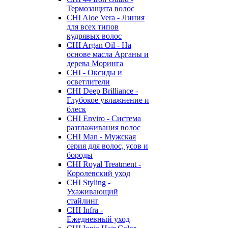
Термозащита волос
CHI Aloe Vera - Линия
для всех типов
кудрявых волос
CHI Argan Oil - На
основе масла Арганы и
дерева Моринга
CHI - Оксиды и
осветлители
CHI Deep Brilliance -
Глубокое увлажнение и
блеск
CHI Enviro - Система
разглаживания волос
CHI Man - Мужская
серия для волос, усов и
бороды
CHI Royal Treatment -
Королевский уход
CHI Styling -
Ухаживающий
стайлинг
CHI Infra -
Ежедневный уход