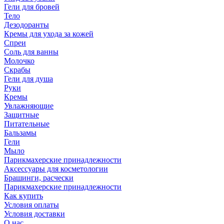
Гели для бровей
Тело
Дезодоранты
Кремы для ухода за кожей
Спреи
Соль для ванны
Молочко
Скрабы
Гели для душа
Руки
Кремы
Увлажняющие
Защитные
Питательные
Бальзамы
Гели
Мыло
Парикмахерские принадлежности
Аксессуары для косметологии
Брашинги, расчески
Парикмахерские принадлежности
Как купить
Условия оплаты
Условия доставки
О нас