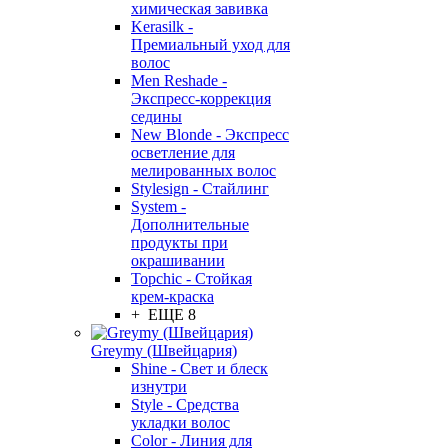
химическая завивка
Kerasilk -
Премиальный уход для
волос
Men Reshade -
Экспресс-коррекция
седины
New Blonde - Экспресс
осветление для
мелированных волос
Stylesign - Стайлинг
System -
Дополнительные
продукты при
окрашивании
Topchic - Стойкая
крем-краска
+ ЕЩЕ 8
Greymy (Швейцария)
Shine - Свет и блеск
изнутри
Style - Средства
укладки волос
Color - Линия для