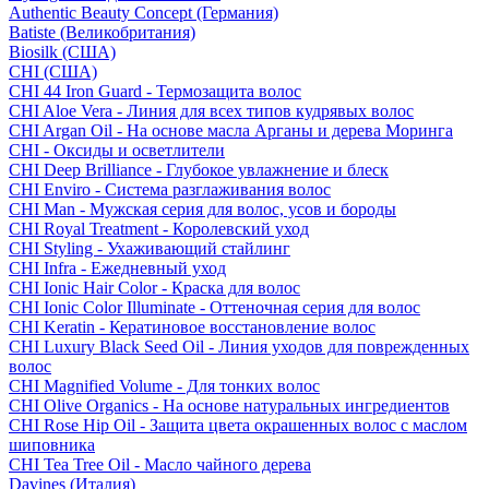
Authentic Beauty Concept (Германия)
Batiste (Великобритания)
Biosilk (США)
CHI (США)
CHI 44 Iron Guard - Термозащита волос
CHI Aloe Vera - Линия для всех типов кудрявых волос
CHI Argan Oil - На основе масла Арганы и дерева Моринга
CHI - Оксиды и осветлители
CHI Deep Brilliance - Глубокое увлажнение и блеск
CHI Enviro - Система разглаживания волос
CHI Man - Мужская серия для волос, усов и бороды
CHI Royal Treatment - Королевский уход
CHI Styling - Ухаживающий стайлинг
CHI Infra - Ежедневный уход
CHI Ionic Hair Color - Краска для волос
CHI Ionic Color Illuminate - Оттеночная серия для волос
CHI Keratin - Кератиновое восстановление волос
CHI Luxury Black Seed Oil - Линия уходов для поврежденных
волос
CHI Magnified Volume - Для тонких волос
CHI Olive Organics - На основе натуральных ингредиентов
CHI Rose Hip Oil - Защита цвета окрашенных волос с маслом
шиповника
CHI Tea Tree Oil - Масло чайного дерева
Davines (Италия)