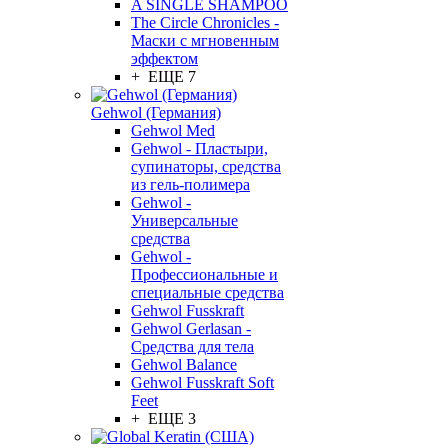
A SINGLE SHAMPOO
The Circle Chronicles -
Маски с мгновенным
эффектом
+ ЕЩЕ 7
Gehwol (Германия)
Gehwol Med
Gehwol - Пластыри,
супинаторы, средства
из гель-полимера
Gehwol -
Универсальные
средства
Gehwol -
Профессиональные и
специальные средства
Gehwol Fusskraft
Gehwol Gerlasan -
Средства для тела
Gehwol Balance
Gehwol Fusskraft Soft
Feet
+ ЕЩЕ 3