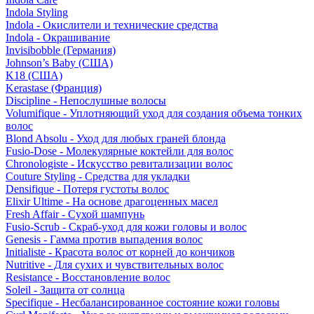
Indola Styling
Indola - Окислители и технические средства
Indola - Окрашивание
Invisibobble (Германия)
Johnson’s Baby (США)
K18 (США)
Kerastase (Франция)
Discipline - Непослушные волосы
Volumifique - Уплотняющий уход для создания объема тонких
волос
Blond Absolu - Уход для любых граней блонда
Fusio-Dose - Молекулярные коктейли для волос
Chronologiste - Искусство ревитализации волос
Couture Styling - Средства для укладки
Densifique - Потеря густоты волос
Elixir Ultime - На основе драгоценных масел
Fresh Affair - Сухой шампунь
Fusio-Scrub - Скраб-уход для кожи головы и волос
Genesis - Гамма против выпадения волос
Initialiste - Красота волос от корней до кончиков
Nutritive - Для сухих и чувствительных волос
Resistance - Восстановление волос
Soleil - Защита от солнца
Specifique - Несбалансированное состояние кожи головы