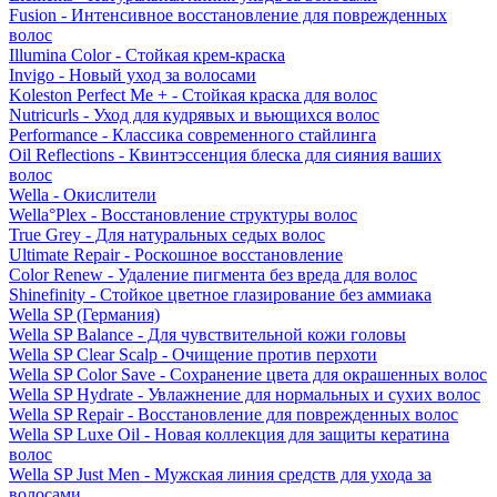
Fusion - Интенсивное восстановление для поврежденных
волос
Illumina Color - Стойкая крем-краска
Invigo - Новый уход за волосами
Koleston Perfect Me + - Стойкая краска для волос
Nutricurls - Уход для кудрявых и вьющихся волос
Performance - Классика современного стайлинга
Oil Reflections - Квинтэссенция блеска для сияния ваших
волос
Wella - Окислители
Wella°Plex - Восстановление структуры волос
True Grey - Для натуральных седых волос
Ultimate Repair - Роскошное восстановление
Color Renew - Удаление пигмента без вреда для волос
Shinefinity - Стойкое цветное глазирование без аммиака
Wella SP (Германия)
Wella SP Balance - Для чувствительной кожи головы
Wella SP Clear Scalp - Очищение против перхоти
Wella SP Color Save - Сохранение цвета для окрашенных волос
Wella SP Hydrate - Увлажнение для нормальных и сухих волос
Wella SP Repair - Восстановление для поврежденных волос
Wella SP Luxe Oil - Новая коллекция для защиты кератина
волос
Wella SP Just Men - Мужская линия средств для ухода за
волосами