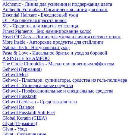
Alchemic - Линия для усиления и поддержания цвета
Authentic Formulas - Органическая линия для волос
Essential Haircare - Eжедневный уход
OI - Абсолютная красота волос
SU - Средства для защиты от солнца
Finest Pigments - Био-ламинирование волос
Heart Of Glass – Линия для ухода и сияния светлых волос
More Inside - Авторские продукты для стайлинга
Natural Tech - Натуральный уход
Pasta & Love - Идеальное бритье и уход за бородой
A SINGLE SHAMPOO
The Circle Chronicles - Маски с мгновенным эффектом
Gehwol (Германия)
Gehwol Med
Gehwol - Пластыри, супинаторы, средства из гель-полимера
Gehwol - Универсальные средства
Gehwol - Профессиональные и специальные средства
Gehwol Fusskraft
Gehwol Gerlasan - Средства для тела
Gehwol Balance
Gehwol Fusskraft Soft Feet
Global Keratin (США)
Glynt (Германия)
Glynt - Уход
Glynt - Окрашивание