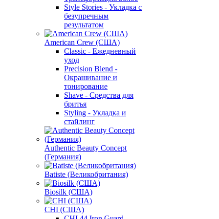
Style Stories - Укладка с
безупречным
результатом
American Crew (США)
Classic - Ежедневный
уход
Precision Blend -
Окрашивание и
тонирование
Shave - Средства для
бритья
Styling - Укладка и
стайлинг
Authentic Beauty Concept
(Германия)
Batiste (Великобритания)
Biosilk (США)
CHI (США)
CHI 44 Iron Guard -