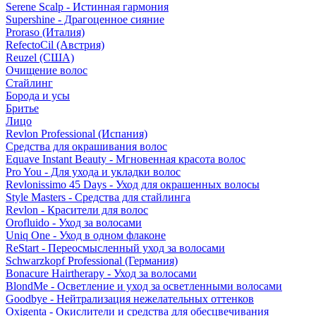
Serene Scalp - Истинная гармония
Supershine - Драгоценное сияние
Proraso (Италия)
RefectoCil (Австрия)
Reuzel (США)
Очищение волос
Стайлинг
Борода и усы
Бритье
Лицо
Revlon Professional (Испания)
Средства для окрашивания волос
Equave Instant Beauty - Мгновенная красота волос
Pro You - Для ухода и укладки волос
Revlonissimo 45 Days - Уход для окрашенных волосы
Style Masters - Средства для стайлинга
Revlon - Красители для волос
Orofluido - Уход за волосами
Uniq One - Уход в одном флаконе
ReStart - Переосмысленный уход за волосами
Schwarzkopf Professional (Германия)
Bonacure Hairtherapy - Уход за волосами
BlondMe - Осветление и уход за осветленными волосами
Goodbye - Нейтрализация нежелательных оттенков
Oxigenta - Окислители и средства для обесцвечивания