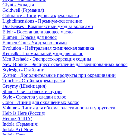
Glynt - Укладка
Goldwell (Германия)
Colorance - Тонирующая крем-краска
Lightdimensions - Премиум-осветление
Dualsenses - Комплексный уход за волосами
Elixir - Восстанавливающее масло
Elumen - Краска для волос
Elumen Care - Уход за волосами
Evolution - Нейтральная химическая завивка
Kerasilk - Премиальный уход для волос
Men Reshade - Экспресс-коррекция седины
New Blonde - Экспресс осветление для мелированных волос
Stylesign - Стайлинг
System - Дополнительные продукты при окрашивании
Topchic - Стойкая крем-краска
Greymy (Швейцария)
Shine - Свет и блеск изнутри
Style - Средства укладки волос
Color - Линия для окрашенных волос
Volume - Линия для объема, эластичности и упругости
Help Is Here (Россия)
Hempz (США)
Indola (Германия)
Indola Act Now
Indola Care