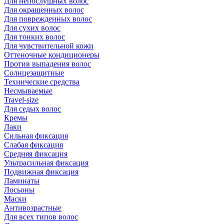
Для непослушных волос
Для окрашенных волос
Для поврежденных волос
Для сухих волос
Для тонких волос
Для чувствительной кожи
Оттеночные кондиционеры
Против выпадения волос
Солнцезащитные
Технические средства
Несмываемые
Travel-size
Для седых волос
Кремы
Лаки
Сильная фиксация
Слабая фиксация
Средняя фиксация
Ультрасильная фиксация
Подвижная фиксация
Ламинаты
Лосьоны
Маски
Антивозрастные
Для всех типов волос