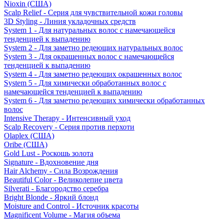
Nioxin (США)
Scalp Relief - Серия для чувствительной кожи головы
3D Styling - Линия укладочных средств
System 1 - Для натуральных волос с намечающейся
тенденцией к выпадению
System 2 - Для заметно редеющих натуральных волос
System 3 - Для окрашенных волос с намечающейся
тенденцией к выпадению
System 4 - Для заметно редеющих окрашенных волос
System 5 - Для химически обработанных волос с
намечающейся тенденцией к выпадению
System 6 - Для заметно редеющих химически обработанных
волос
Intensive Therapy - Интенсивный уход
Scalp Recovery - Серия против перхоти
Olaplex (США)
Oribe (США)
Gold Lust - Роскошь золота
Signature - Вдохновение дня
Hair Alchemy - Сила Возрождения
Beautiful Color - Великолепие цвета
Silverati - Благородство серебра
Bright Blonde - Яркий блонд
Moisture and Control - Источник красоты
Magnificent Volume - Магия объема