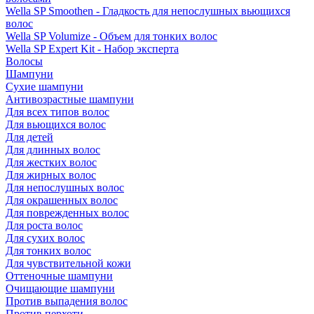
Wella SP Smoothen - Гладкость для непослушных вьющихся
волос
Wella SP Volumize - Объем для тонких волос
Wella SP Expert Kit - Набор эксперта
Волосы
Шампуни
Сухие шампуни
Антивозрастные шампуни
Для всех типов волос
Для вьющихся волос
Для детей
Для длинных волос
Для жестких волос
Для жирных волос
Для непослушных волос
Для окрашенных волос
Для поврежденных волос
Для роста волос
Для сухих волос
Для тонких волос
Для чувствительной кожи
Оттеночные шампуни
Очищающие шампуни
Против выпадения волос
Против перхоти