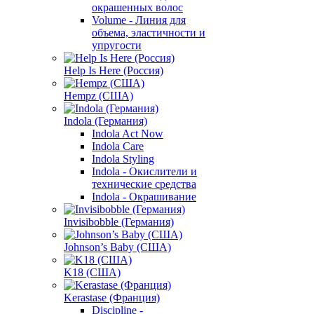
окрашенных волос
Volume - Линия для
объема, эластичности и
упругости
Help Is Here (Россия)
Hempz (США)
Indola (Германия)
Indola Act Now
Indola Care
Indola Styling
Indola - Окислители и
технические средства
Indola - Окрашивание
Invisibobble (Германия)
Johnson’s Baby (США)
K18 (США)
Kerastase (Франция)
Discipline -