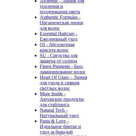
Alchemic - Линия для
усиления и
поддержания цвета
Authentic Formulas -
Органическая линия
для волос
Essential Haircare -
Eжедневный уход
OI - Абсолютная
красота волос
SU - Средства для
защиты от солнца
Finest Pigments - Био-
ламинирование волос
Heart Of Glass – Линия
для ухода и сияния
светлых волос
More Inside -
Авторские продукты
для стайлинга
Natural Tech -
Натуральный уход
Pasta & Love -
Идеальное бритье и
уход за бородой