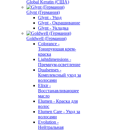
Global Keratin (США)
Glynt (Германия)
Glynt - Уход
Glynt - Окрашивание
Glynt - Укладка
Goldwell (Германия)
Colorance -
Тонирующая крем-
краска
Lightdimensions -
Премиум-осветление
Dualsenses -
Комплексный уход за
волосами
Elixir -
Восстанавливающее
масло
Elumen - Краска для
волос
Elumen Care - Уход за
волосами
Evolution -
Нейтральная