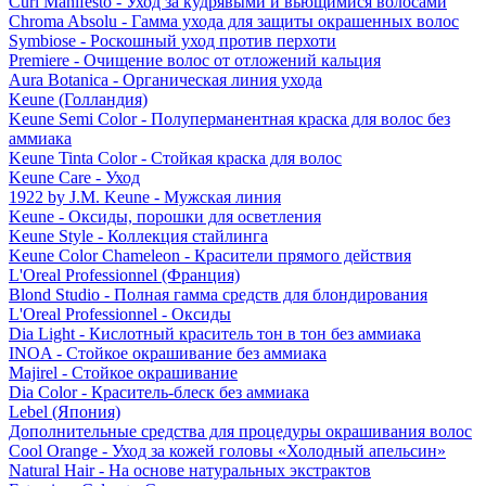
Curl Manifesto - Уход за кудрявыми и вьющимися волосами
Chroma Absolu - Гамма ухода для защиты окрашенных волос
Symbiose - Роскошный уход против перхоти
Premiere - Очищение волос от отложений кальция
Aura Botanica - Органическая линия ухода
Keune (Голландия)
Keune Semi Color - Полуперманентная краска для волос без
аммиака
Keune Tinta Color - Стойкая краска для волос
Keune Care - Уход
1922 by J.M. Keune - Мужская линия
Keune - Оксиды, порошки для осветления
Keune Style - Коллекция стайлинга
Keune Color Chameleon - Красители прямого действия
L'Oreal Professionnel (Франция)
Blond Studio - Полная гамма средств для блондирования
L'Oreal Professionnel - Оксиды
Dia Light - Кислотный краситель тон в тон без аммиака
INOA - Стойкое окрашивание без аммиака
Majirel - Стойкое окрашивание
Dia Color - Краситель-блеск без аммиака
Lebel (Япония)
Дополнительные средства для процедуры окрашивания волос
Cool Orange - Уход за кожей головы «Холодный апельсин»
Natural Hair - На основе натуральных экстрактов