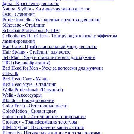
Igora - Красители для волос
Natural Styling - Химическая завивка волос
Osis - Стайлинг
Professionnelle - Укладочные средства для волос
Silhouette - Стайлинг
Sebastian Professional (США)
Cellophanes Hair Gloss - Тонирующая краска с эффектом
ламинирования
Hair Care - Профессиональный уход для волос
Hair Styling - Стайлинг для волос
Seb Man - Уход и стайлинг волос для мужчин
TIGI (Великобритания)
Bed Head for Men - Уход за волосами для мужчин
Catwalk
Bed Head Care - Уходы
Bed Head Style - Стайлинг
Wella Professionals (Германия)
Wella - Аксессуары
Blondor - Блондирование
Color Fresh - Оттеночные маски
ColorMotion - Сила и цвет
Color Touch - Интенсивное тонирование
Creatine+ - Трансформация текстуры
EIMI Styling - Настроение вашего стиля
Elements - Натуральная линия ухода за волосами