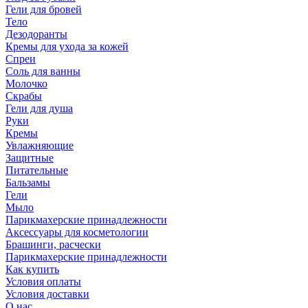
Гели для бровей
Тело
Дезодоранты
Кремы для ухода за кожей
Спреи
Соль для ванны
Молочко
Скрабы
Гели для душа
Руки
Кремы
Увлажняющие
Защитные
Питательные
Бальзамы
Гели
Мыло
Парикмахерские принадлежности
Аксессуары для косметологии
Брашинги, расчески
Парикмахерские принадлежности
Как купить
Условия оплаты
Условия доставки
О нас