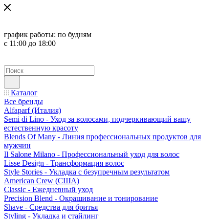
график работы:
по будням
с 11:00 до 18:00
Каталог
Все бренды
Alfaparf (Италия)
Semi di Lino - Уход за волосами, подчеркивающий вашу
естественную красоту
Blends Of Many - Линия профессиональных продуктов для
мужчин
Il Salone Milano - Профессиональный уход для волос
Lisse Design - Трансформация волос
Style Stories - Укладка с безупречным результатом
American Crew (США)
Classic - Ежедневный уход
Precision Blend - Окрашивание и тонирование
Shave - Средства для бритья
Styling - Укладка и стайлинг