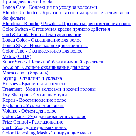
Принадлежности Londa
Londa Care - Коллекция по уходу за волосами
Blondes Unlimited - Креативная система для осветления волос
без фольги
Blondoran Blonding Powder - Препараты для осветления волос
Color Switch - Оттеночная краска прямого действия
Curl & Londa Form - Текстурирование
Londa Color - Окрашивание для волос
Londa Style - Новая коллекция стайлинга
Color Tune - Экспресс-тонер для волос
Matrix (США)
Super Sync - Щелочной безаммиачный краситель
SoColor - Стойкое окрашивание для волос
Moroccanoil (Израиль)
Styling - Стайлинг и укладка
Brushes - Брашинги и расчески
Treatment - Уход за волосами и кожей головы
Dry Shampoo - Сухие шампуни
Repair - Восстановление волос
Hydration - Увлажнение волос
Volume - Объем для волос
Color Care - Уход для окрашенных волос
Frizz Control - Разглаживание
Curl - Уход для кудрявых волос
Color Depositing Mask - Тонирующие маски