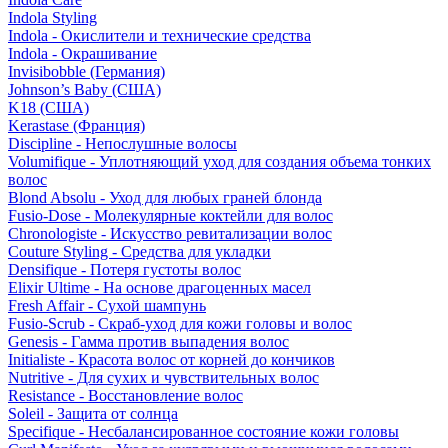
Indola Styling
Indola - Окислители и технические средства
Indola - Окрашивание
Invisibobble (Германия)
Johnson’s Baby (США)
K18 (США)
Kerastase (Франция)
Discipline - Непослушные волосы
Volumifique - Уплотняющий уход для создания объема тонких
волос
Blond Absolu - Уход для любых граней блонда
Fusio-Dose - Молекулярные коктейли для волос
Chronologiste - Искусство ревитализации волос
Couture Styling - Средства для укладки
Densifique - Потеря густоты волос
Elixir Ultime - На основе драгоценных масел
Fresh Affair - Сухой шампунь
Fusio-Scrub - Скраб-уход для кожи головы и волос
Genesis - Гамма против выпадения волос
Initialiste - Красота волос от корней до кончиков
Nutritive - Для сухих и чувствительных волос
Resistance - Восстановление волос
Soleil - Защита от солнца
Specifique - Несбалансированное состояние кожи головы