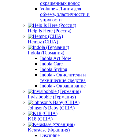
окрашенных волос
Volume - Линия для
объема, эластичности и
упругости
Help Is Here (Россия)
Hempz (США)
Indola (Германия)
Indola Act Now
Indola Care
Indola Styling
Indola - Окислители и
технические средства
Indola - Окрашивание
Invisibobble (Германия)
Johnson’s Baby (США)
K18 (США)
Kerastase (Франция)
Discipline -