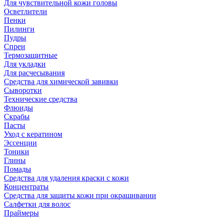
Для чувствительной кожи головы
Осветлители
Пенки
Пилинги
Пудры
Спреи
Термозащитные
Для укладки
Для расчесывания
Средства для химической завивки
Сыворотки
Технические средства
Флюиды
Скрабы
Пасты
Уход с кератином
Эссенции
Тоники
Глины
Помады
Средства для удаления краски с кожи
Концентраты
Средства для защиты кожи при окрашивании
Салфетки для волос
Праймеры