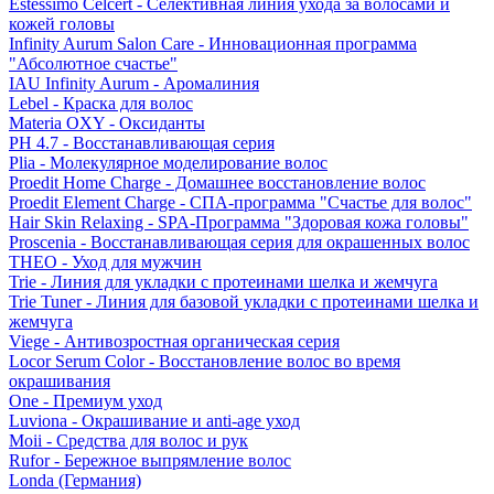
Estessimo Celcert - Селективная линия ухода за волосами и
кожей головы
Infinity Aurum Salon Care - Инновационная программа
"Абсолютное счастье"
IAU Infinity Aurum - Аромалиния
Lebel - Краска для волос
Materia OXY - Оксиданты
PH 4.7 - Восстанавливающая серия
Plia - Молекулярное моделирование волос
Proedit Home Charge - Домашнее восстановление волос
Proedit Element Charge - СПА-программа "Счастье для волос"
Hair Skin Relaxing - SPA-Программа "Здоровая кожа головы"
Proscenia - Восстанавливающая серия для окрашенных волос
THEO - Уход для мужчин
Trie - Линия для укладки с протеинами шелка и жемчуга
Trie Tuner - Линия для базовой укладки с протеинами шелка и
жемчуга
Viege - Антивозростная органическая серия
Locor Serum Color - Восстановление волос во время
окрашивания
One - Премиум уход
Luviona - Окрашивание и anti-age уход
Moii - Средства для волос и рук
Rufor - Бережное выпрямление волос
Londa (Германия)