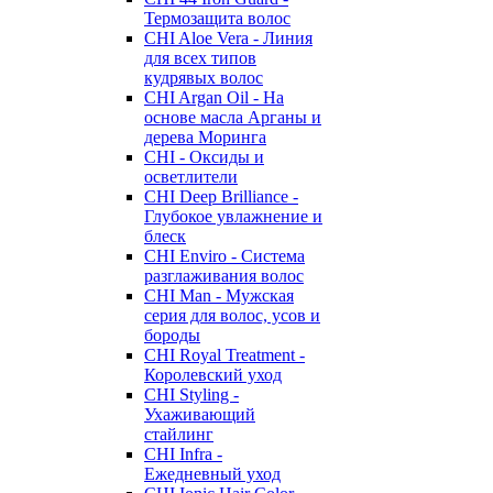
Термозащита волос
CHI Aloe Vera - Линия
для всех типов
кудрявых волос
CHI Argan Oil - На
основе масла Арганы и
дерева Моринга
CHI - Оксиды и
осветлители
CHI Deep Brilliance -
Глубокое увлажнение и
блеск
CHI Enviro - Система
разглаживания волос
CHI Man - Мужская
серия для волос, усов и
бороды
CHI Royal Treatment -
Королевский уход
CHI Styling -
Ухаживающий
стайлинг
CHI Infra -
Ежедневный уход