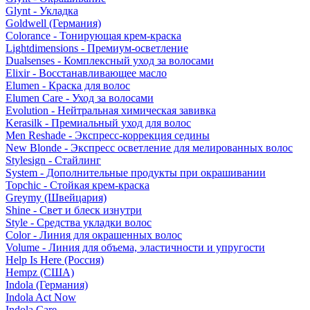
Glynt - Укладка
Goldwell (Германия)
Colorance - Тонирующая крем-краска
Lightdimensions - Премиум-осветление
Dualsenses - Комплексный уход за волосами
Elixir - Восстанавливающее масло
Elumen - Краска для волос
Elumen Care - Уход за волосами
Evolution - Нейтральная химическая завивка
Kerasilk - Премиальный уход для волос
Men Reshade - Экспресс-коррекция седины
New Blonde - Экспресс осветление для мелированных волос
Stylesign - Стайлинг
System - Дополнительные продукты при окрашивании
Topchic - Стойкая крем-краска
Greymy (Швейцария)
Shine - Свет и блеск изнутри
Style - Средства укладки волос
Color - Линия для окрашенных волос
Volume - Линия для объема, эластичности и упругости
Help Is Here (Россия)
Hempz (США)
Indola (Германия)
Indola Act Now
Indola Care