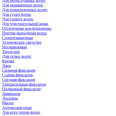
Для непослушных волос
Для окрашенных волос
Для поврежденных волос
Для сухих волос
Для тонких волос
Для чувствительной кожи
Оттеночные кондиционеры
Против выпадения волос
Солнцезащитные
Технические средства
Несмываемые
Travel-size
Для седых волос
Кремы
Лаки
Сильная фиксация
Слабая фиксация
Средняя фиксация
Ультрасильная фиксация
Подвижная фиксация
Ламинаты
Лосьоны
Маски
Антивозрастные
Для всех типов волос