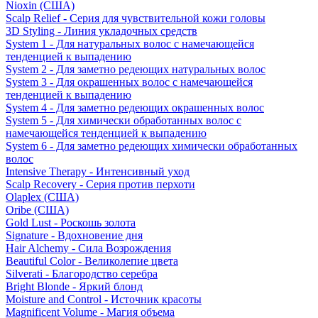
Nioxin (США)
Scalp Relief - Серия для чувствительной кожи головы
3D Styling - Линия укладочных средств
System 1 - Для натуральных волос с намечающейся
тенденцией к выпадению
System 2 - Для заметно редеющих натуральных волос
System 3 - Для окрашенных волос с намечающейся
тенденцией к выпадению
System 4 - Для заметно редеющих окрашенных волос
System 5 - Для химически обработанных волос с
намечающейся тенденцией к выпадению
System 6 - Для заметно редеющих химически обработанных
волос
Intensive Therapy - Интенсивный уход
Scalp Recovery - Серия против перхоти
Olaplex (США)
Oribe (США)
Gold Lust - Роскошь золота
Signature - Вдохновение дня
Hair Alchemy - Сила Возрождения
Beautiful Color - Великолепие цвета
Silverati - Благородство серебра
Bright Blonde - Яркий блонд
Moisture and Control - Источник красоты
Magnificent Volume - Магия объема