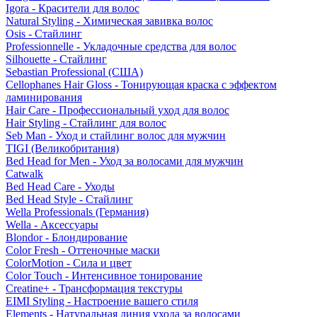
Igora - Красители для волос
Natural Styling - Химическая завивка волос
Osis - Стайлинг
Professionnelle - Укладочные средства для волос
Silhouette - Стайлинг
Sebastian Professional (США)
Cellophanes Hair Gloss - Тонирующая краска с эффектом
ламинирования
Hair Care - Профессиональный уход для волос
Hair Styling - Стайлинг для волос
Seb Man - Уход и стайлинг волос для мужчин
TIGI (Великобритания)
Bed Head for Men - Уход за волосами для мужчин
Catwalk
Bed Head Care - Уходы
Bed Head Style - Стайлинг
Wella Professionals (Германия)
Wella - Аксессуары
Blondor - Блондирование
Color Fresh - Оттеночные маски
ColorMotion - Сила и цвет
Color Touch - Интенсивное тонирование
Creatine+ - Трансформация текстуры
EIMI Styling - Настроение вашего стиля
Elements - Натуральная линия ухода за волосами