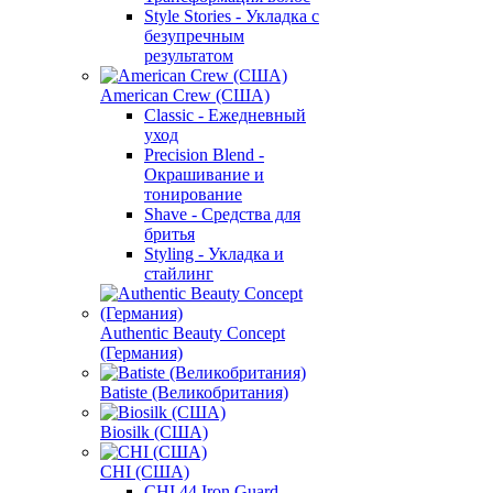
Style Stories - Укладка с
безупречным
результатом
American Crew (США)
Classic - Ежедневный
уход
Precision Blend -
Окрашивание и
тонирование
Shave - Средства для
бритья
Styling - Укладка и
стайлинг
Authentic Beauty Concept
(Германия)
Batiste (Великобритания)
Biosilk (США)
CHI (США)
CHI 44 Iron Guard -