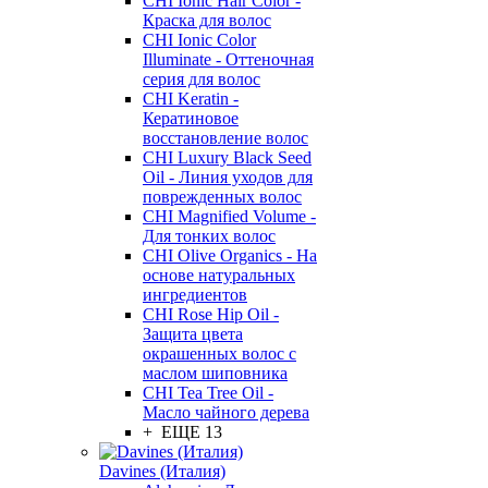
CHI Ionic Hair Color -
Краска для волос
CHI Ionic Color
Illuminate - Оттеночная
серия для волос
CHI Keratin -
Кератиновое
восстановление волос
CHI Luxury Black Seed
Oil - Линия уходов для
поврежденных волос
CHI Magnified Volume -
Для тонких волос
CHI Olive Organics - На
основе натуральных
ингредиентов
CHI Rose Hip Oil -
Защита цвета
окрашенных волос с
маслом шиповника
CHI Tea Tree Oil -
Масло чайного дерева
+ ЕЩЕ 13
Davines (Италия)