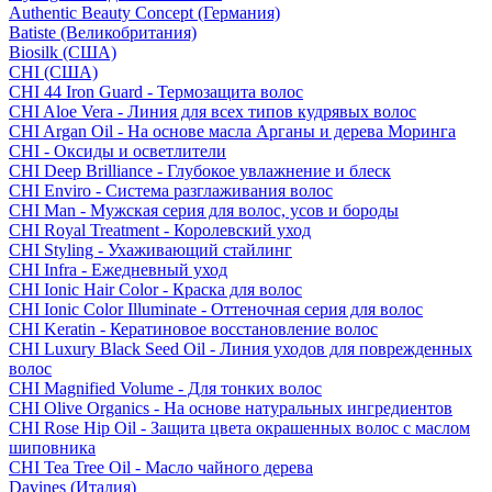
Authentic Beauty Concept (Германия)
Batiste (Великобритания)
Biosilk (США)
CHI (США)
CHI 44 Iron Guard - Термозащита волос
CHI Aloe Vera - Линия для всех типов кудрявых волос
CHI Argan Oil - На основе масла Арганы и дерева Моринга
CHI - Оксиды и осветлители
CHI Deep Brilliance - Глубокое увлажнение и блеск
CHI Enviro - Система разглаживания волос
CHI Man - Мужская серия для волос, усов и бороды
CHI Royal Treatment - Королевский уход
CHI Styling - Ухаживающий стайлинг
CHI Infra - Ежедневный уход
CHI Ionic Hair Color - Краска для волос
CHI Ionic Color Illuminate - Оттеночная серия для волос
CHI Keratin - Кератиновое восстановление волос
CHI Luxury Black Seed Oil - Линия уходов для поврежденных
волос
CHI Magnified Volume - Для тонких волос
CHI Olive Organics - На основе натуральных ингредиентов
CHI Rose Hip Oil - Защита цвета окрашенных волос с маслом
шиповника
CHI Tea Tree Oil - Масло чайного дерева
Davines (Италия)