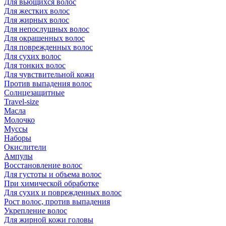
Для вьющихся волос
Для жестких волос
Для жирных волос
Для непослушных волос
Для окрашенных волос
Для поврежденных волос
Для сухих волос
Для тонких волос
Для чувствительной кожи
Против выпадения волос
Солнцезащитные
Travel-size
Масла
Молочко
Муссы
Наборы
Окислители
Ампулы
Восстановление волос
Для густоты и объема волос
При химической обработке
Для сухих и поврежденных волос
Рост волос, против выпадения
Укрепление волос
Для жирной кожи головы