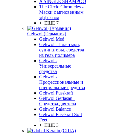
A SINGLE SHAMPOO
The Circle Chronicles -
Маски с мгновенным
эффектом
+ ЕЩЕ 7
Gehwol (Германия)
Gehwol Med
Gehwol - Пластыри,
супинаторы, средства
из гель-полимера
Gehwol -
Универсальные
средства
Gehwol -
Профессиональные и
специальные средства
Gehwol Fusskraft
Gehwol Gerlasan -
Средства для тела
Gehwol Balance
Gehwol Fusskraft Soft
Feet
+ ЕЩЕ 3