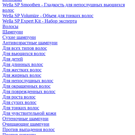
Wella SP Smoothen - Гладкость для непослушных вьющихся
волос
Wella SP Volumize - Объем для тонких волос
Wella SP Expert Kit - Набор эксперта
Волосы
Шампуни
Сухие шампуни
Антивозрастные шампуни
Для всех типов волос
Для вьющихся волос
Для детей
Для длинных волос
Для жестких волос
Для жирных волос
Для непослушных волос
Для окрашенных волос
Для поврежденных волос
Для роста волос
Для сухих волос
Для тонких волос
Для чувствительной кожи
Оттеночные шампуни
Очищающие шампуни
Против выпадения волос
Против перхоти