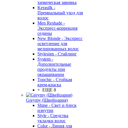
химическая завивка
Kerasilk -
Премиальный уход для
волос
Men Reshade -
Экспресс-коррекция
седины
New Blonde - Экспресс
осветление для
мелированных волос
Stylesign - Стайлинг
System -
Дополнительные
продукты при
окрашивании
Topchic - Стойкая
крем-краска
+ ЕЩЕ 8
Greymy (Швейцария)
Shine - Свет и блеск
изнутри
Style - Средства
укладки волос
Color - Линия для