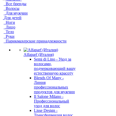
Все бренды
Волосы
Для мужчин
Для детей
Ноги
Лицо
Тело
Руки
Парикмахерские принадлежности
Alfaparf (Италия)
Semi di Lino - Уход за
волосами,
подчеркивающий вашу
естественную красоту
Blends Of Many -
Линия
профессиональных
продуктов для мужчин
Il Salone Milano -
Профессиональный
уход для волос
Lisse Design -
Трансформация волос