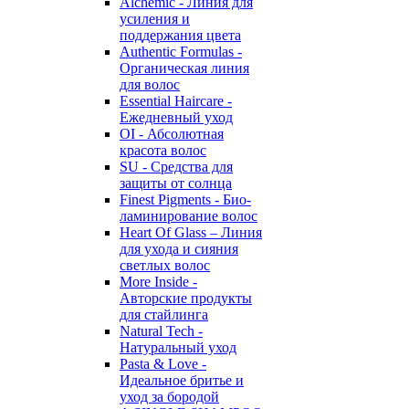
Alchemic - Линия для
усиления и
поддержания цвета
Authentic Formulas -
Органическая линия
для волос
Essential Haircare -
Eжедневный уход
OI - Абсолютная
красота волос
SU - Средства для
защиты от солнца
Finest Pigments - Био-
ламинирование волос
Heart Of Glass – Линия
для ухода и сияния
светлых волос
More Inside -
Авторские продукты
для стайлинга
Natural Tech -
Натуральный уход
Pasta & Love -
Идеальное бритье и
уход за бородой