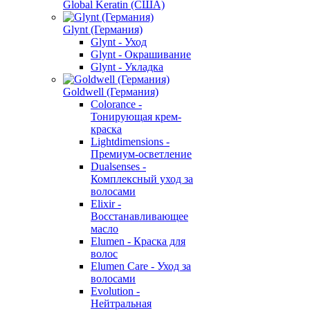
Global Keratin (США)
Glynt (Германия)
Glynt - Уход
Glynt - Окрашивание
Glynt - Укладка
Goldwell (Германия)
Colorance -
Тонирующая крем-
краска
Lightdimensions -
Премиум-осветление
Dualsenses -
Комплексный уход за
волосами
Elixir -
Восстанавливающее
масло
Elumen - Краска для
волос
Elumen Care - Уход за
волосами
Evolution -
Нейтральная