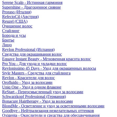
Serene Scalp - Истинная гармония
Supershine - Драгоценное сияние
Proraso (Италия)
RefectoCil (Австрия)
Reuzel (США)
Очищение волос
Стайлинг
Борода и усы
Бритье
Лицо
Revlon Professional (Испания)
Средства для окрашивания волос
Equave Instant Beauty - Мгновенная красота волос
Pro You - Для ухода и укладки волос
Revlonissimo 45 Days - Уход для окрашенных волосы
Style Masters - Средства для стайлинга
Revlon - Красители для волос
Orofluido - Уход за волосами
Uniq One - Уход в одном флаконе
ReStart - Переосмысленный уход за волосами
Schwarzkopf Professional (Германия)
Bonacure Hairtherapy - Уход за волосами
BlondMe - Осветление и уход за осветленными волосами
Goodbye - Нейтрализация нежелательных оттенков
Oxigenta - Окислители и средства для обесцвечивания