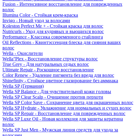
Fusion - Интенсивное восстановление для поврежденных
волос
Illumina Color - Стойкая крем-краска
Invigo - Новый уход за волосами
Koleston Perfect Me + - Стойкая краска для волос
Nutricurls - Уход для кудрявых и вьющихся волос
Performance - Классика современного стайлинга
Oil Reflections - Квинтэссенция блеска для сияния ваших
волос
Wella - Окислители
Wella°Plex - Восстановление структуры волос
True Grey - Для натуральных седых волос
Ultimate Repair - Роскошное восстановление
Color Renew - Удаление пигмента без вреда для волос
Shinefinity - Стойкое цветное глазирование без аммиака
Wella SP (Германия)
Wella SP Balance - Для чувствительной кожи головы
Wella SP Clear Scalp - Очищение против перхоти
Wella SP Color Save - Сохранение цвета для окрашенных волос
Wella SP Hydrate - Увлажнение для нормальных и сухих волос
Wella SP Repair - Восстановление для поврежденных волос
Wella SP Luxe Oil - Новая коллекция для защиты кератина
волос
Wella SP Just Men - Мужская линия средств для ухода за
волосами