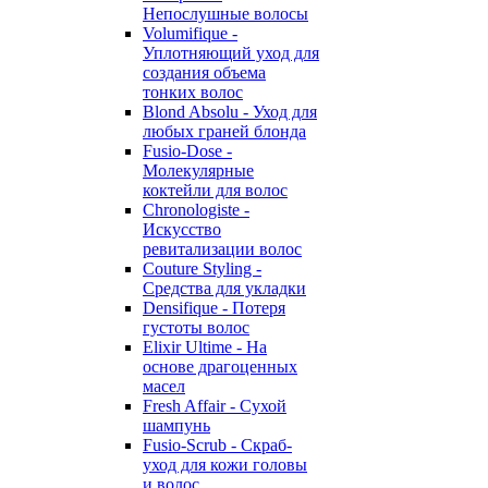
Непослушные волосы
Volumifique -
Уплотняющий уход для
создания объема
тонких волос
Blond Absolu - Уход для
любых граней блонда
Fusio-Dose -
Молекулярные
коктейли для волос
Chronologiste -
Искусство
ревитализации волос
Couture Styling -
Средства для укладки
Densifique - Потеря
густоты волос
Elixir Ultime - На
основе драгоценных
масел
Fresh Affair - Сухой
шампунь
Fusio-Scrub - Скраб-
уход для кожи головы
и волос