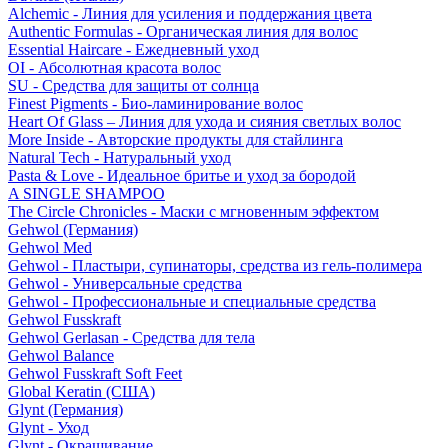
Alchemic - Линия для усиления и поддержания цвета
Authentic Formulas - Органическая линия для волос
Essential Haircare - Eжедневный уход
OI - Абсолютная красота волос
SU - Средства для защиты от солнца
Finest Pigments - Био-ламинирование волос
Heart Of Glass – Линия для ухода и сияния светлых волос
More Inside - Авторские продукты для стайлинга
Natural Tech - Натуральный уход
Pasta & Love - Идеальное бритье и уход за бородой
A SINGLE SHAMPOO
The Circle Chronicles - Маски с мгновенным эффектом
Gehwol (Германия)
Gehwol Med
Gehwol - Пластыри, супинаторы, средства из гель-полимера
Gehwol - Универсальные средства
Gehwol - Профессиональные и специальные средства
Gehwol Fusskraft
Gehwol Gerlasan - Средства для тела
Gehwol Balance
Gehwol Fusskraft Soft Feet
Global Keratin (США)
Glynt (Германия)
Glynt - Уход
Glynt - Окрашивание