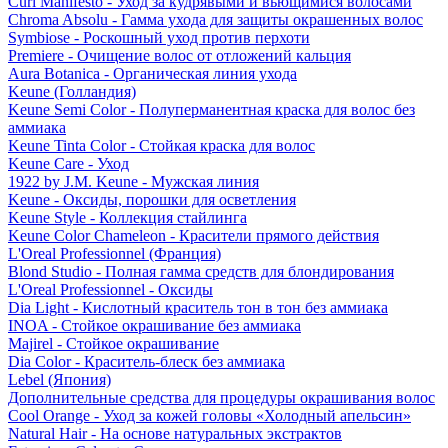
Curl Manifesto - Уход за кудрявыми и вьющимися волосами
Chroma Absolu - Гамма ухода для защиты окрашенных волос
Symbiose - Роскошный уход против перхоти
Premiere - Очищение волос от отложений кальция
Aura Botanica - Органическая линия ухода
Keune (Голландия)
Keune Semi Color - Полуперманентная краска для волос без
аммиака
Keune Tinta Color - Стойкая краска для волос
Keune Care - Уход
1922 by J.M. Keune - Мужская линия
Keune - Оксиды, порошки для осветления
Keune Style - Коллекция стайлинга
Keune Color Chameleon - Красители прямого действия
L'Oreal Professionnel (Франция)
Blond Studio - Полная гамма средств для блондирования
L'Oreal Professionnel - Оксиды
Dia Light - Кислотный краситель тон в тон без аммиака
INOA - Стойкое окрашивание без аммиака
Majirel - Стойкое окрашивание
Dia Color - Краситель-блеск без аммиака
Lebel (Япония)
Дополнительные средства для процедуры окрашивания волос
Cool Orange - Уход за кожей головы «Холодный апельсин»
Natural Hair - На основе натуральных экстрактов