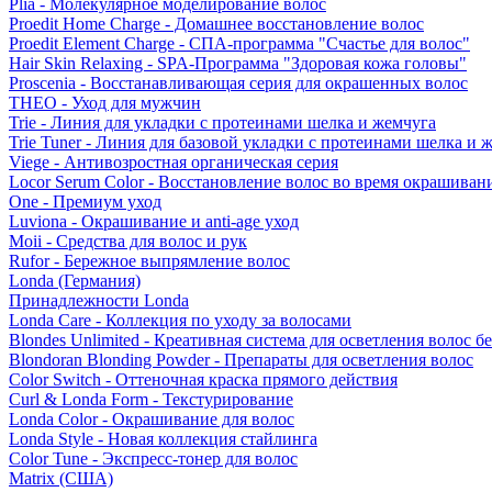
Plia - Молекулярное моделирование волос
Proedit Home Charge - Домашнее восстановление волос
Proedit Element Charge - СПА-программа "Счастье для волос"
Hair Skin Relaxing - SPA-Программа "Здоровая кожа головы"
Proscenia - Восстанавливающая серия для окрашенных волос
THEO - Уход для мужчин
Trie - Линия для укладки с протеинами шелка и жемчуга
Trie Tuner - Линия для базовой укладки с протеинами шелка и 
Viege - Антивозростная органическая серия
Locor Serum Color - Восстановление волос во время окрашиван
One - Премиум уход
Luviona - Окрашивание и anti-age уход
Moii - Средства для волос и рук
Rufor - Бережное выпрямление волос
Londa (Германия)
Принадлежности Londa
Londa Care - Коллекция по уходу за волосами
Blondes Unlimited - Креативная система для осветления волос б
Blondoran Blonding Powder - Препараты для осветления волос
Color Switch - Оттеночная краска прямого действия
Curl & Londa Form - Текстурирование
Londa Color - Окрашивание для волос
Londa Style - Новая коллекция стайлинга
Color Tune - Экспресс-тонер для волос
Matrix (США)