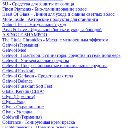
SU - Средства для защиты от солнца
Finest Pigments - Био-ламинирование волос
Heart Of Glass – Линия для ухода и сияния светлых волос
More Inside - Авторские продукты для стайлинга
Natural Tech - Натуральный уход
Pasta & Love - Идеальное бритье и уход за бородой
A SINGLE SHAMPOO
The Circle Chronicles - Маски с мгновенным эффектом
Gehwol (Германия)
Gehwol Med
Gehwol - Пластыри, супинаторы, средства из гель-полимера
Gehwol - Универсальные средства
Gehwol - Профессиональные и специальные средства
Gehwol Fusskraft
Gehwol Gerlasan - Средства для тела
Gehwol Balance
Gehwol Fusskraft Soft Feet
Global Keratin (США)
Glynt (Германия)
Glynt - Уход
Glynt - Окрашивание
Glynt - Укладка
Goldwell (Германия)
Colorance - Тонирующая крем-краска
Lightdimensions - Премиум-осветление