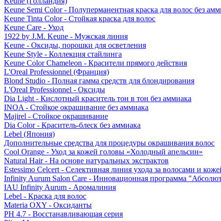
Keune (Голландия)
Keune Semi Color - Полуперманентная краска для волос без амм
Keune Tinta Color - Стойкая краска для волос
Keune Care - Уход
1922 by J.M. Keune - Мужская линия
Keune - Оксиды, порошки для осветления
Keune Style - Коллекция стайлинга
Keune Color Chameleon - Красители прямого действия
L'Oreal Professionnel (Франция)
Blond Studio - Полная гамма средств для блондирования
L'Oreal Professionnel - Оксиды
Dia Light - Кислотный краситель тон в тон без аммиака
INOA - Стойкое окрашивание без аммиака
Majirel - Стойкое окрашивание
Dia Color - Краситель-блеск без аммиака
Lebel (Япония)
Дополнительные средства для процедуры окрашивания волос
Cool Orange - Уход за кожей головы «Холодный апельсин»
Natural Hair - На основе натуральных экстрактов
Estessimo Celcert - Селективная линия ухода за волосами и кож
Infinity Aurum Salon Care - Инновационная программа "Абсолют
IAU Infinity Aurum - Аромалиния
Lebel - Краска для волос
Materia OXY - Оксиданты
PH 4.7 - Восстанавливающая серия