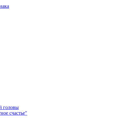
иака
ей головы
ное счастье"