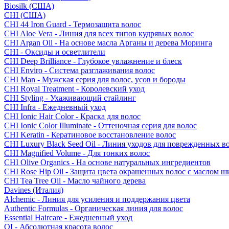
Biosilk (США)
CHI (США)
CHI 44 Iron Guard - Термозащита волос
CHI Aloe Vera - Линия для всех типов кудрявых волос
CHI Argan Oil - На основе масла Арганы и дерева Моринга
CHI - Оксиды и осветлители
CHI Deep Brilliance - Глубокое увлажнение и блеск
CHI Enviro - Система разглаживания волос
CHI Man - Мужская серия для волос, усов и бороды
CHI Royal Treatment - Королевский уход
CHI Styling - Ухаживающий стайлинг
CHI Infra - Ежедневный уход
CHI Ionic Hair Color - Краска для волос
CHI Ionic Color Illuminate - Оттеночная серия для волос
CHI Keratin - Кератиновое восстановление волос
CHI Luxury Black Seed Oil - Линия уходов для поврежденных в
CHI Magnified Volume - Для тонких волос
CHI Olive Organics - На основе натуральных ингредиентов
CHI Rose Hip Oil - Защита цвета окрашенных волос с маслом 
CHI Tea Tree Oil - Масло чайного дерева
Davines (Италия)
Alchemic - Линия для усиления и поддержания цвета
Authentic Formulas - Органическая линия для волос
Essential Haircare - Eжедневный уход
OI - Абсолютная красота волос