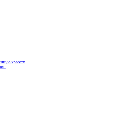
венную красоту
чин