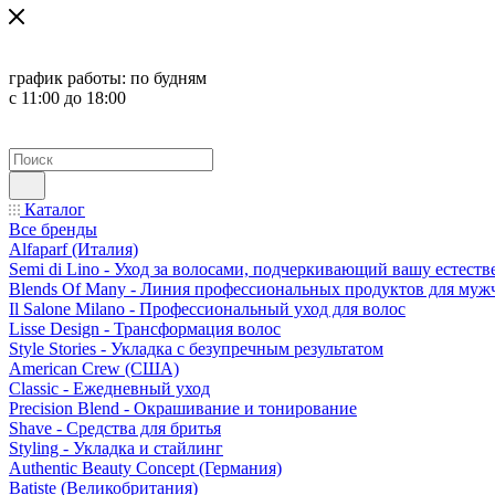
график работы:
по будням
с 11:00 до 18:00
Каталог
Все бренды
Alfaparf (Италия)
Semi di Lino - Уход за волосами, подчеркивающий вашу естест
Blends Of Many - Линия профессиональных продуктов для муж
Il Salone Milano - Профессиональный уход для волос
Lisse Design - Трансформация волос
Style Stories - Укладка с безупречным результатом
American Crew (США)
Classic - Ежедневный уход
Precision Blend - Окрашивание и тонирование
Shave - Средства для бритья
Styling - Укладка и стайлинг
Authentic Beauty Concept (Германия)
Batiste (Великобритания)