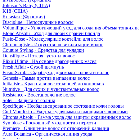
Johnson’s Baby (США)
K18 (США)
Kerastase (Франция)
Discipline - Непослушные волосы
Volumifique - Уплотняющий уход для создания объема тонких в
Blond Absolu - Уход для любых граней блонда
Fusio-Dose - Молекулярные коктейли для волос
Chronologiste - Искусство ревитализации волос
Couture Styling - Средства для укладки
Densifique - Потеря густоты волос
Elixir Ultime - На основе драгоценных масел
Fresh Affair - Сухой шампунь
Fusio-Scrub - Скраб-уход для кожи головы и волос
Genesis - Гамма против выпадения волос
Initialiste - Красота волос от корней до кончиков
Nutritive - Для сухих и чувствительных волос
Resistance - Восстановление волос
Soleil - Защита от солнца
Specifique - Несбалансированное состояние кожи головы
Curl Manifesto - Уход за кудрявыми и вьющимися волосами
Chroma Absolu - Гамма ухода для защиты окрашенных волос
Symbiose - Роскошный уход против перхоти
Premiere - Очищение волос от отложений кальция
Aura Botanica - Органическая линия ухода