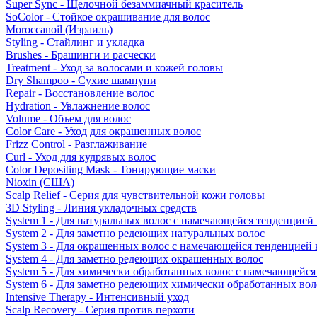
Super Sync - Щелочной безаммиачный краситель
SoColor - Стойкое окрашивание для волос
Moroccanoil (Израиль)
Styling - Стайлинг и укладка
Brushes - Брашинги и расчески
Treatment - Уход за волосами и кожей головы
Dry Shampoo - Сухие шампуни
Repair - Восстановление волос
Hydration - Увлажнение волос
Volume - Объем для волос
Color Care - Уход для окрашенных волос
Frizz Control - Разглаживание
Curl - Уход для кудрявых волос
Color Depositing Mask - Тонирующие маски
Nioxin (США)
Scalp Relief - Серия для чувствительной кожи головы
3D Styling - Линия укладочных средств
System 1 - Для натуральных волос с намечающейся тенденцией
System 2 - Для заметно редеющих натуральных волос
System 3 - Для окрашенных волос с намечающейся тенденцией
System 4 - Для заметно редеющих окрашенных волос
System 5 - Для химически обработанных волос с намечающейс
System 6 - Для заметно редеющих химически обработанных вол
Intensive Therapy - Интенсивный уход
Scalp Recovery - Серия против перхоти