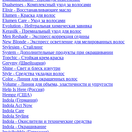
Dualsenses - Комплексный уход за волосами
Elixir - Восстанавливающее масло
Elumen - Краска для волос
Elumen Care - Уход за волосами
Evolution - Нейтральная химическая завивка
Kerasilk - Премиальный уход для волос
Men Reshade - Экспресс-коррекция седины
New Blonde - Экспресс осветление для мелированных волос
Stylesign - Стайлинг
System - Дополнительные продукты при окрашивании
Topchic - Стойкая крем-краска
Greymy (Швейцария)
Shine - Свет и блеск изнутри
Style - Средства укладки волос
Color - Линия для окрашенных волос
Volume - Линия для объема, эластичности и упругости
Help Is Here (Россия)
Hempz (США)
Indola (Германия)
Indola Act Now
Indola Care
Indola Styling
Indola - Окислители и технические средства
Indola - Окрашивание
Invisibobble (Германия)