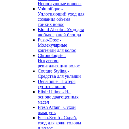
Непослушные волосы
Volumifique -
Уплотняющий уход для
создания объема
тонких волос
Blond Absolu - Уход для
любых граней блонда
Fusio-Dose -
Молекулярные
коктейли для волос
Chronologiste -
Искусство
ревитализации волос
Couture Styling -
Средства для укладки
Densifique - Потеря
густоты волос
Elixir Ultime - На
основе драгоценных
масел
Fresh Affair - Сухой
шампунь
Fusio-Scrub - Скраб-
уход для кожи головы
и волос