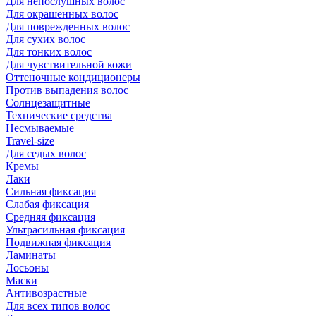
Для непослушных волос
Для окрашенных волос
Для поврежденных волос
Для сухих волос
Для тонких волос
Для чувствительной кожи
Оттеночные кондиционеры
Против выпадения волос
Солнцезащитные
Технические средства
Несмываемые
Travel-size
Для седых волос
Кремы
Лаки
Сильная фиксация
Слабая фиксация
Средняя фиксация
Ультрасильная фиксация
Подвижная фиксация
Ламинаты
Лосьоны
Маски
Антивозрастные
Для всех типов волос