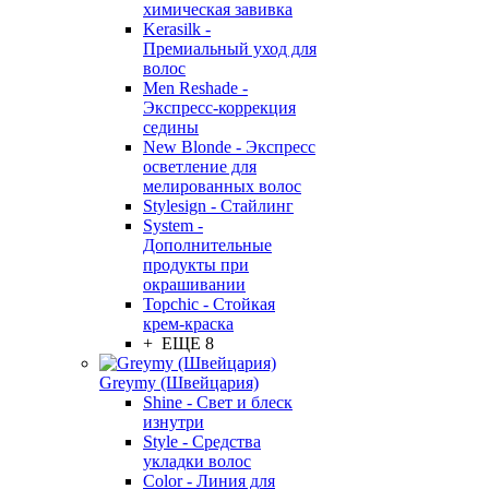
химическая завивка
Kerasilk -
Премиальный уход для
волос
Men Reshade -
Экспресс-коррекция
седины
New Blonde - Экспресс
осветление для
мелированных волос
Stylesign - Стайлинг
System -
Дополнительные
продукты при
окрашивании
Topchic - Стойкая
крем-краска
+ ЕЩЕ 8
Greymy (Швейцария)
Shine - Свет и блеск
изнутри
Style - Средства
укладки волос
Color - Линия для