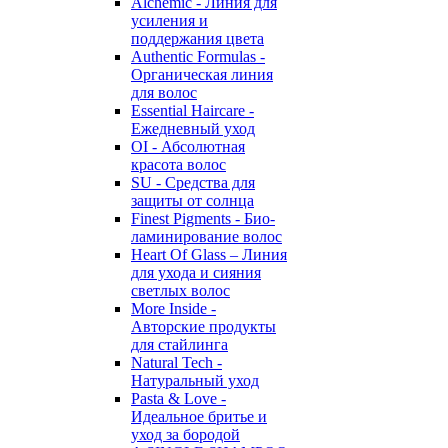
Alchemic - Линия для
усиления и
поддержания цвета
Authentic Formulas -
Органическая линия
для волос
Essential Haircare -
Eжедневный уход
OI - Абсолютная
красота волос
SU - Средства для
защиты от солнца
Finest Pigments - Био-
ламинирование волос
Heart Of Glass – Линия
для ухода и сияния
светлых волос
More Inside -
Авторские продукты
для стайлинга
Natural Tech -
Натуральный уход
Pasta & Love -
Идеальное бритье и
уход за бородой