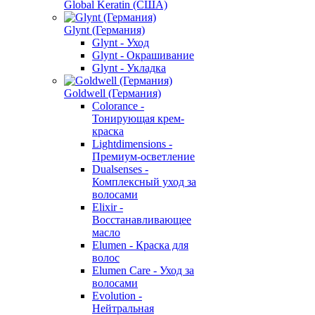
Global Keratin (США)
Glynt (Германия)
Glynt - Уход
Glynt - Окрашивание
Glynt - Укладка
Goldwell (Германия)
Colorance -
Тонирующая крем-
краска
Lightdimensions -
Премиум-осветление
Dualsenses -
Комплексный уход за
волосами
Elixir -
Восстанавливающее
масло
Elumen - Краска для
волос
Elumen Care - Уход за
волосами
Evolution -
Нейтральная