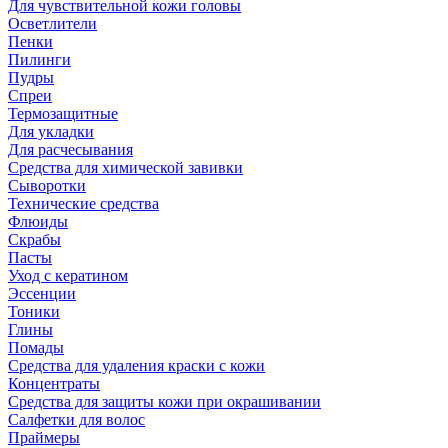
Для чувствительной кожи головы
Осветлители
Пенки
Пилинги
Пудры
Спреи
Термозащитные
Для укладки
Для расчесывания
Средства для химической завивки
Сыворотки
Технические средства
Флюиды
Скрабы
Пасты
Уход с кератином
Эссенции
Тоники
Глины
Помады
Средства для удаления краски с кожи
Концентраты
Средства для защиты кожи при окрашивании
Салфетки для волос
Праймеры