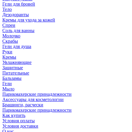
Гели для бровей
Тело
Дезодоранты
Кремы для ухода за кожей
Спреи
Соль для ванны
Молочко
Скрабы
Гели для душа
Руки
Кремы
Увлажняющие
Защитные
Питательные
Бальзамы
Гели
Мыло
Парикмахерские принадлежности
Аксессуары для косметологии
Брашинги, расчески
Парикмахерские принадлежности
Как купить
Условия оплаты
Условия доставки
О нас