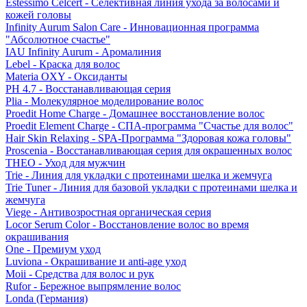
Estessimo Celcert - Селективная линия ухода за волосами и
кожей головы
Infinity Aurum Salon Care - Инновационная программа
"Абсолютное счастье"
IAU Infinity Aurum - Аромалиния
Lebel - Краска для волос
Materia OXY - Оксиданты
PH 4.7 - Восстанавливающая серия
Plia - Молекулярное моделирование волос
Proedit Home Charge - Домашнее восстановление волос
Proedit Element Charge - СПА-программа "Счастье для волос"
Hair Skin Relaxing - SPA-Программа "Здоровая кожа головы"
Proscenia - Восстанавливающая серия для окрашенных волос
THEO - Уход для мужчин
Trie - Линия для укладки с протеинами шелка и жемчуга
Trie Tuner - Линия для базовой укладки с протеинами шелка и
жемчуга
Viege - Антивозростная органическая серия
Locor Serum Color - Восстановление волос во время
окрашивания
One - Премиум уход
Luviona - Окрашивание и anti-age уход
Moii - Средства для волос и рук
Rufor - Бережное выпрямление волос
Londa (Германия)