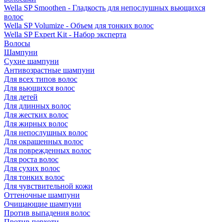
Wella SP Smoothen - Гладкость для непослушных вьющихся
волос
Wella SP Volumize - Объем для тонких волос
Wella SP Expert Kit - Набор эксперта
Волосы
Шампуни
Сухие шампуни
Антивозрастные шампуни
Для всех типов волос
Для вьющихся волос
Для детей
Для длинных волос
Для жестких волос
Для жирных волос
Для непослушных волос
Для окрашенных волос
Для поврежденных волос
Для роста волос
Для сухих волос
Для тонких волос
Для чувствительной кожи
Оттеночные шампуни
Очищающие шампуни
Против выпадения волос
Против перхоти