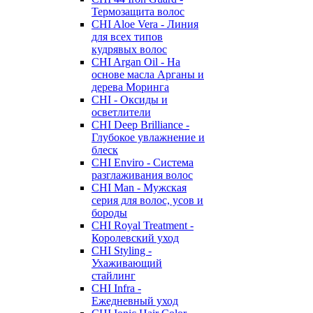
Термозащита волос
CHI Aloe Vera - Линия
для всех типов
кудрявых волос
CHI Argan Oil - На
основе масла Арганы и
дерева Моринга
CHI - Оксиды и
осветлители
CHI Deep Brilliance -
Глубокое увлажнение и
блеск
CHI Enviro - Система
разглаживания волос
CHI Man - Мужская
серия для волос, усов и
бороды
CHI Royal Treatment -
Королевский уход
CHI Styling -
Ухаживающий
стайлинг
CHI Infra -
Ежедневный уход