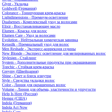
Glynt - Укладка
Goldwell (Германия)
Colorance - Тонирующая крем-краска
Lightdimensions - Премиум-осветление
Dualsenses - Комплексный уход за волосами
Elixir - Восстанавливающее масло
Elumen - Краска для волос
Elumen Care - Уход за волосами
Evolution - Нейтральная химическая завивка
Kerasilk - Премиальный уход для волос
Men Reshade - Экспресс-коррекция седины
New Blonde - Экспресс осветление для мелированных волос
Stylesign - Стайлинг
System - Дополнительные продукты при окрашивании
Topchic - Стойкая крем-краска
Greymy (Швейцария)
Shine - Свет и блеск изнутри
Style - Средства укладки волос
Color - Линия для окрашенных волос
Volume - Линия для объема, эластичности и упругости
Help Is Here (Россия)
Hempz (США)
Indola (Германия)
Indola Act Now
Indola Care