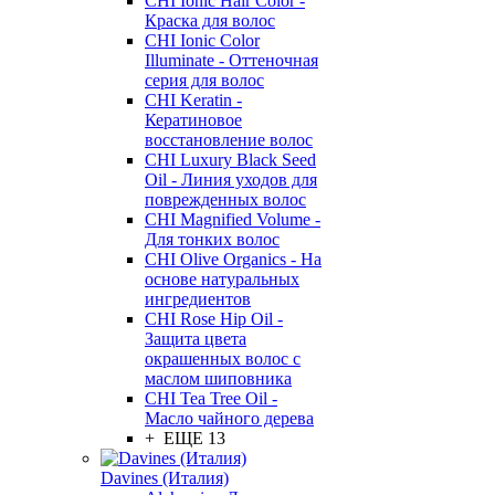
CHI Ionic Hair Color -
Краска для волос
CHI Ionic Color
Illuminate - Оттеночная
серия для волос
CHI Keratin -
Кератиновое
восстановление волос
CHI Luxury Black Seed
Oil - Линия уходов для
поврежденных волос
CHI Magnified Volume -
Для тонких волос
CHI Olive Organics - На
основе натуральных
ингредиентов
CHI Rose Hip Oil -
Защита цвета
окрашенных волос с
маслом шиповника
CHI Tea Tree Oil -
Масло чайного дерева
+ ЕЩЕ 13
Davines (Италия)