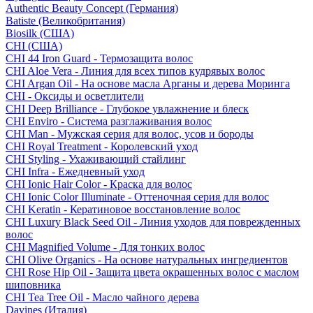
Authentic Beauty Concept (Германия)
Batiste (Великобритания)
Biosilk (США)
CHI (США)
CHI 44 Iron Guard - Термозащита волос
CHI Aloe Vera - Линия для всех типов кудрявых волос
CHI Argan Oil - На основе масла Арганы и дерева Моринга
CHI - Оксиды и осветлители
CHI Deep Brilliance - Глубокое увлажнение и блеск
CHI Enviro - Система разглаживания волос
CHI Man - Мужская серия для волос, усов и бороды
CHI Royal Treatment - Королевский уход
CHI Styling - Ухаживающий стайлинг
CHI Infra - Ежедневный уход
CHI Ionic Hair Color - Краска для волос
CHI Ionic Color Illuminate - Оттеночная серия для волос
CHI Keratin - Кератиновое восстановление волос
CHI Luxury Black Seed Oil - Линия уходов для поврежденных
волос
CHI Magnified Volume - Для тонких волос
CHI Olive Organics - На основе натуральных ингредиентов
CHI Rose Hip Oil - Защита цвета окрашенных волос с маслом
шиповника
CHI Tea Tree Oil - Масло чайного дерева
Davines (Италия)