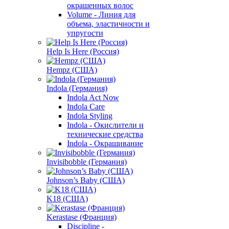
окрашенных волос
Volume - Линия для
объема, эластичности и
упругости
Help Is Here (Россия)
Hempz (США)
Indola (Германия)
Indola Act Now
Indola Care
Indola Styling
Indola - Окислители и
технические средства
Indola - Окрашивание
Invisibobble (Германия)
Johnson’s Baby (США)
K18 (США)
Kerastase (Франция)
Discipline -