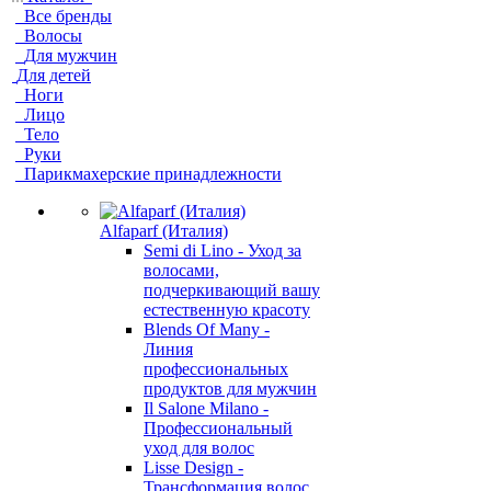
Все бренды
Волосы
Для мужчин
Для детей
Ноги
Лицо
Тело
Руки
Парикмахерские принадлежности
Alfaparf (Италия)
Semi di Lino - Уход за
волосами,
подчеркивающий вашу
естественную красоту
Blends Of Many -
Линия
профессиональных
продуктов для мужчин
Il Salone Milano -
Профессиональный
уход для волос
Lisse Design -
Трансформация волос