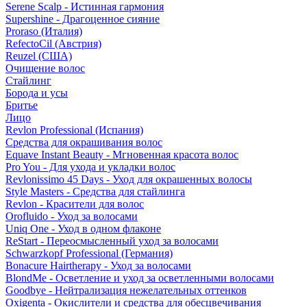
Serene Scalp - Истинная гармония
Supershine - Драгоценное сияние
Proraso (Италия)
RefectoCil (Австрия)
Reuzel (США)
Очищение волос
Стайлинг
Борода и усы
Бритье
Лицо
Revlon Professional (Испания)
Средства для окрашивания волос
Equave Instant Beauty - Мгновенная красота волос
Pro You - Для ухода и укладки волос
Revlonissimo 45 Days - Уход для окрашенных волосы
Style Masters - Средства для стайлинга
Revlon - Красители для волос
Orofluido - Уход за волосами
Uniq One - Уход в одном флаконе
ReStart - Переосмысленный уход за волосами
Schwarzkopf Professional (Германия)
Bonacure Hairtherapy - Уход за волосами
BlondMe - Осветление и уход за осветленными волосами
Goodbye - Нейтрализация нежелательных оттенков
Oxigenta - Окислители и средства для обесцвечивания