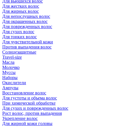
Для вьющихся волос
Для жестких волос
Для жирных волос
Для непослушных волос
Для окрашенных волос
Для поврежденных волос
Для сухих волос
Для тонких волос
Для чувствительной кожи
Против выпадения волос
Солнцезащитные
Travel-size
Масла
Молочко
Муссы
Наборы
Окислители
Ампулы
Восстановление волос
Для густоты и объема волос
При химической обработке
Для сухих и поврежденных волос
Рост волос, против выпадения
Укрепление волос
Для жирной кожи головы