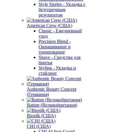
Style Stories - Укладка с
безупречным
результатом
American Crew (США)
Classic - Ежедневный
уход
Precision Blend -
Окрашивание и
тонирование
Shave - Средства для
бритья
Styling - Укладка и
стайлинг
Authentic Beauty Concept
(Германия)
Batiste (Великобритания)
Biosilk (США)
CHI (США)
CHI 44 Iron Guard -