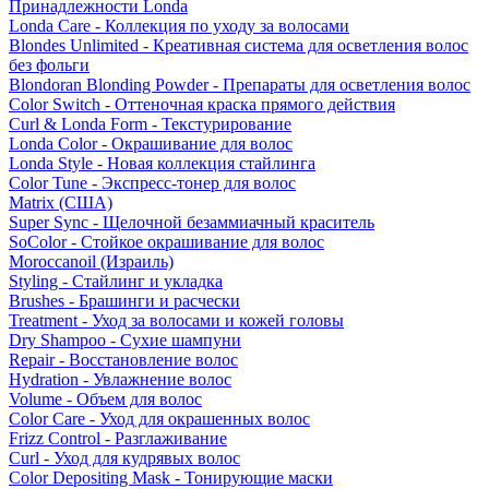
Принадлежности Londa
Londa Care - Коллекция по уходу за волосами
Blondes Unlimited - Креативная система для осветления волос
без фольги
Blondoran Blonding Powder - Препараты для осветления волос
Color Switch - Оттеночная краска прямого действия
Curl & Londa Form - Текстурирование
Londa Color - Окрашивание для волос
Londa Style - Новая коллекция стайлинга
Color Tune - Экспресс-тонер для волос
Matrix (США)
Super Sync - Щелочной безаммиачный краситель
SoColor - Стойкое окрашивание для волос
Moroccanoil (Израиль)
Styling - Стайлинг и укладка
Brushes - Брашинги и расчески
Treatment - Уход за волосами и кожей головы
Dry Shampoo - Сухие шампуни
Repair - Восстановление волос
Hydration - Увлажнение волос
Volume - Объем для волос
Color Care - Уход для окрашенных волос
Frizz Control - Разглаживание
Curl - Уход для кудрявых волос
Color Depositing Mask - Тонирующие маски