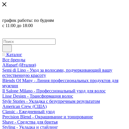
график работы:
по будням
с 11:00 до 18:00
Каталог
Все бренды
Alfaparf (Италия)
Semi di Lino - Уход за волосами, подчеркивающий вашу
естественную красоту
Blends Of Many - Линия профессиональных продуктов для
мужчин
Il Salone Milano - Профессиональный уход для волос
Lisse Design - Трансформация волос
Style Stories - Укладка с безупречным результатом
American Crew (США)
Classic - Ежедневный уход
Precision Blend - Окрашивание и тонирование
Shave - Средства для бритья
Styling - Укладка и стайлинг