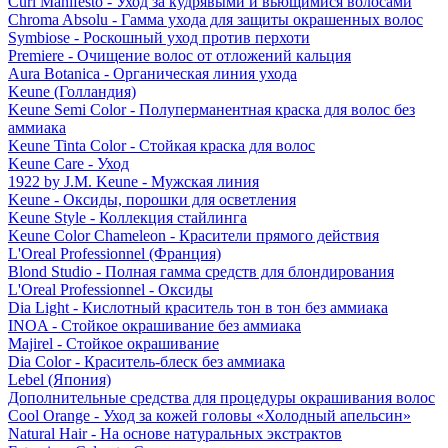
Curl Manifesto - Уход за кудрявыми и вьющимися волосами
Chroma Absolu - Гамма ухода для защиты окрашенных волос
Symbiose - Роскошный уход против перхоти
Premiere - Очищение волос от отложений кальция
Aura Botanica - Органическая линия ухода
Keune (Голландия)
Keune Semi Color - Полуперманентная краска для волос без
аммиака
Keune Tinta Color - Стойкая краска для волос
Keune Care - Уход
1922 by J.M. Keune - Мужская линия
Keune - Оксиды, порошки для осветления
Keune Style - Коллекция стайлинга
Keune Color Chameleon - Красители прямого действия
L'Oreal Professionnel (Франция)
Blond Studio - Полная гамма средств для блондирования
L'Oreal Professionnel - Оксиды
Dia Light - Кислотный краситель тон в тон без аммиака
INOA - Стойкое окрашивание без аммиака
Majirel - Стойкое окрашивание
Dia Color - Краситель-блеск без аммиака
Lebel (Япония)
Дополнительные средства для процедуры окрашивания волос
Cool Orange - Уход за кожей головы «Холодный апельсин»
Natural Hair - На основе натуральных экстрактов