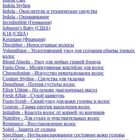
Indola Styling
Indola - Окислители и технические средства
Indola - Окрашивание
Invisibobble (Германия)
Johnson’s Baby (США)
K18 (США)
Kerastase (Франция)
Discipline - Непослушные волосы
Volumifique - Уплотняющий уход для создания объема тонких
волос
Blond Absolu - Уход для любых граней блонда
Fusio-Dose - Молекулярные коктейли для волос
Chronologiste - Искусство ревитализации волос
Couture Styling - Средства для укладки
Densifique - Потеря густоты волос
Elixir Ultime - На основе драгоценных масел
Fresh Affair - Сухой шампунь
Fusio-Scrub - Скраб-уход для кожи головы и волос
Genesis - Гамма против выпадения волос
Initialiste - Красота волос от корней до кончиков
Nutritive - Для сухих и чувствительных волос
Resistance - Восстановление волос
Soleil - Защита от солнца
Specifique - Несбалансированное состояние кожи головы