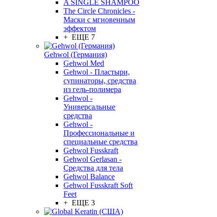
A SINGLE SHAMPOO
The Circle Chronicles -
Маски с мгновенным
эффектом
+ ЕЩЕ 7
Gehwol (Германия)
Gehwol Med
Gehwol - Пластыри,
супинаторы, средства
из гель-полимера
Gehwol -
Универсальные
средства
Gehwol -
Профессиональные и
специальные средства
Gehwol Fusskraft
Gehwol Gerlasan -
Средства для тела
Gehwol Balance
Gehwol Fusskraft Soft
Feet
+ ЕЩЕ 3