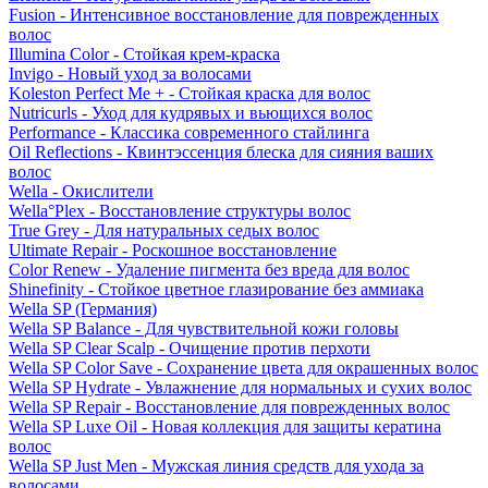
Fusion - Интенсивное восстановление для поврежденных
волос
Illumina Color - Стойкая крем-краска
Invigo - Новый уход за волосами
Koleston Perfect Me + - Стойкая краска для волос
Nutricurls - Уход для кудрявых и вьющихся волос
Performance - Классика современного стайлинга
Oil Reflections - Квинтэссенция блеска для сияния ваших
волос
Wella - Окислители
Wella°Plex - Восстановление структуры волос
True Grey - Для натуральных седых волос
Ultimate Repair - Роскошное восстановление
Color Renew - Удаление пигмента без вреда для волос
Shinefinity - Стойкое цветное глазирование без аммиака
Wella SP (Германия)
Wella SP Balance - Для чувствительной кожи головы
Wella SP Clear Scalp - Очищение против перхоти
Wella SP Color Save - Сохранение цвета для окрашенных волос
Wella SP Hydrate - Увлажнение для нормальных и сухих волос
Wella SP Repair - Восстановление для поврежденных волос
Wella SP Luxe Oil - Новая коллекция для защиты кератина
волос
Wella SP Just Men - Мужская линия средств для ухода за
волосами