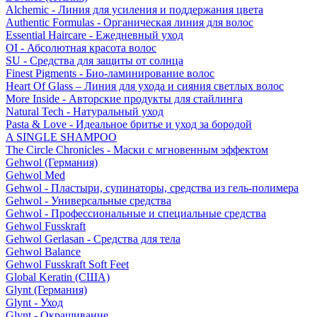
Alchemic - Линия для усиления и поддержания цвета
Authentic Formulas - Органическая линия для волос
Essential Haircare - Eжедневный уход
OI - Абсолютная красота волос
SU - Средства для защиты от солнца
Finest Pigments - Био-ламинирование волос
Heart Of Glass – Линия для ухода и сияния светлых волос
More Inside - Авторские продукты для стайлинга
Natural Tech - Натуральный уход
Pasta & Love - Идеальное бритье и уход за бородой
A SINGLE SHAMPOO
The Circle Chronicles - Маски с мгновенным эффектом
Gehwol (Германия)
Gehwol Med
Gehwol - Пластыри, супинаторы, средства из гель-полимера
Gehwol - Универсальные средства
Gehwol - Профессиональные и специальные средства
Gehwol Fusskraft
Gehwol Gerlasan - Средства для тела
Gehwol Balance
Gehwol Fusskraft Soft Feet
Global Keratin (США)
Glynt (Германия)
Glynt - Уход
Glynt - Окрашивание