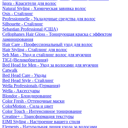
Igora - Красители для волос
Natural Styling - Химическая завивка волос
Osis - Стайлинг
Professionnelle - Укладочные средства для волос
Silhouette - Стайлинг
Sebastian Professional (США)
Cellophanes Hair Gloss - Тонирующая краска с эффектом
ламинирования
Hair Care - Профессиональный уход для волос
Hair Styling - Стайлинг для волос
Seb Man - Уход и стайлинг волос для мужчин
TIGI (Великобритания)
Bed Head for Men - Уход за волосами для мужчин
Catwalk
Bed Head Care - Уходы
Bed Head Style - Стайлинг
Wella Professionals (Германия)
Wella - Аксессуары
Blondor - Блондирование
Color Fresh - Оттеночные маски
ColorMotion - Сила и цвет
Color Touch - Интенсивное тонирование
Creatine+ - Трансформация текстуры
EIMI Styling - Настроение вашего стиля
Elements - Натуральная линия ухода за волосами