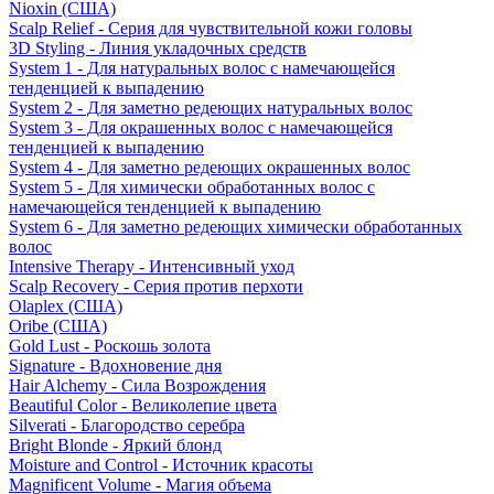
Nioxin (США)
Scalp Relief - Серия для чувствительной кожи головы
3D Styling - Линия укладочных средств
System 1 - Для натуральных волос с намечающейся
тенденцией к выпадению
System 2 - Для заметно редеющих натуральных волос
System 3 - Для окрашенных волос с намечающейся
тенденцией к выпадению
System 4 - Для заметно редеющих окрашенных волос
System 5 - Для химически обработанных волос с
намечающейся тенденцией к выпадению
System 6 - Для заметно редеющих химически обработанных
волос
Intensive Therapy - Интенсивный уход
Scalp Recovery - Серия против перхоти
Olaplex (США)
Oribe (США)
Gold Lust - Роскошь золота
Signature - Вдохновение дня
Hair Alchemy - Сила Возрождения
Beautiful Color - Великолепие цвета
Silverati - Благородство серебра
Bright Blonde - Яркий блонд
Moisture and Control - Источник красоты
Magnificent Volume - Магия объема