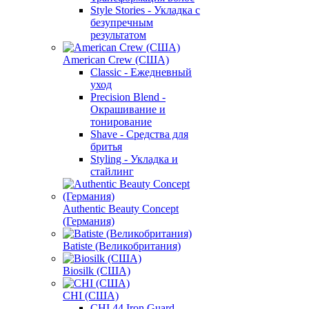
Style Stories - Укладка с
безупречным
результатом
American Crew (США)
Classic - Ежедневный
уход
Precision Blend -
Окрашивание и
тонирование
Shave - Средства для
бритья
Styling - Укладка и
стайлинг
Authentic Beauty Concept
(Германия)
Batiste (Великобритания)
Biosilk (США)
CHI (США)
CHI 44 Iron Guard -