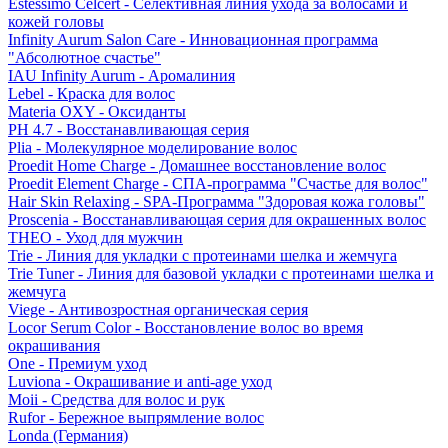
Estessimo Celcert - Селективная линия ухода за волосами и
кожей головы
Infinity Aurum Salon Care - Инновационная программа
"Абсолютное счастье"
IAU Infinity Aurum - Аромалиния
Lebel - Краска для волос
Materia OXY - Оксиданты
PH 4.7 - Восстанавливающая серия
Plia - Молекулярное моделирование волос
Proedit Home Charge - Домашнее восстановление волос
Proedit Element Charge - СПА-программа "Счастье для волос"
Hair Skin Relaxing - SPA-Программа "Здоровая кожа головы"
Proscenia - Восстанавливающая серия для окрашенных волос
THEO - Уход для мужчин
Trie - Линия для укладки с протеинами шелка и жемчуга
Trie Tuner - Линия для базовой укладки с протеинами шелка и
жемчуга
Viege - Антивозростная органическая серия
Locor Serum Color - Восстановление волос во время
окрашивания
One - Премиум уход
Luviona - Окрашивание и anti-age уход
Moii - Средства для волос и рук
Rufor - Бережное выпрямление волос
Londa (Германия)