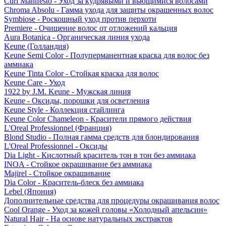
Curl Manifesto - Уход за кудрявыми и вьющимися волосами
Chroma Absolu - Гамма ухода для защиты окрашенных волос
Symbiose - Роскошный уход против перхоти
Premiere - Очищение волос от отложений кальция
Aura Botanica - Органическая линия ухода
Keune (Голландия)
Keune Semi Color - Полуперманентная краска для волос без
аммиака
Keune Tinta Color - Стойкая краска для волос
Keune Care - Уход
1922 by J.M. Keune - Мужская линия
Keune - Оксиды, порошки для осветления
Keune Style - Коллекция стайлинга
Keune Color Chameleon - Красители прямого действия
L'Oreal Professionnel (Франция)
Blond Studio - Полная гамма средств для блондирования
L'Oreal Professionnel - Оксиды
Dia Light - Кислотный краситель тон в тон без аммиака
INOA - Стойкое окрашивание без аммиака
Majirel - Стойкое окрашивание
Dia Color - Краситель-блеск без аммиака
Lebel (Япония)
Дополнительные средства для процедуры окрашивания волос
Cool Orange - Уход за кожей головы «Холодный апельсин»
Natural Hair - На основе натуральных экстрактов