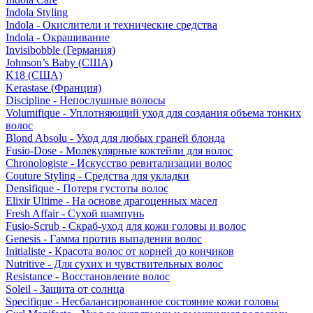
Indola Styling
Indola - Окислители и технические средства
Indola - Окрашивание
Invisibobble (Германия)
Johnson’s Baby (США)
K18 (США)
Kerastase (Франция)
Discipline - Непослушные волосы
Volumifique - Уплотняющий уход для создания объема тонких
волос
Blond Absolu - Уход для любых граней блонда
Fusio-Dose - Молекулярные коктейли для волос
Chronologiste - Искусство ревитализации волос
Couture Styling - Средства для укладки
Densifique - Потеря густоты волос
Elixir Ultime - На основе драгоценных масел
Fresh Affair - Сухой шампунь
Fusio-Scrub - Скраб-уход для кожи головы и волос
Genesis - Гамма против выпадения волос
Initialiste - Красота волос от корней до кончиков
Nutritive - Для сухих и чувствительных волос
Resistance - Восстановление волос
Soleil - Защита от солнца
Specifique - Несбалансированное состояние кожи головы