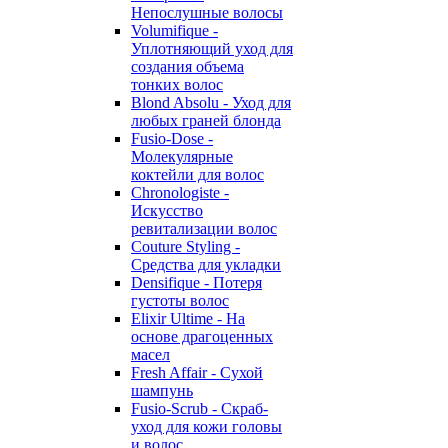
Непослушные волосы
Volumifique -
Уплотняющий уход для
создания объема
тонких волос
Blond Absolu - Уход для
любых граней блонда
Fusio-Dose -
Молекулярные
коктейли для волос
Chronologiste -
Искусство
ревитализации волос
Couture Styling -
Средства для укладки
Densifique - Потеря
густоты волос
Elixir Ultime - На
основе драгоценных
масел
Fresh Affair - Сухой
шампунь
Fusio-Scrub - Скраб-
уход для кожи головы
и волос