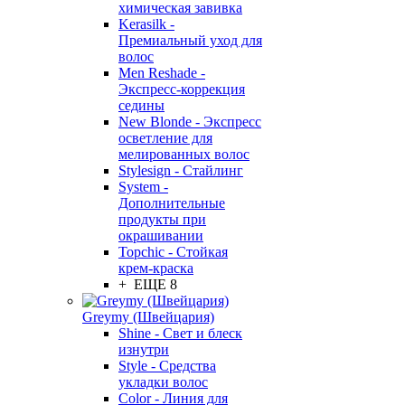
химическая завивка
Kerasilk -
Премиальный уход для
волос
Men Reshade -
Экспресс-коррекция
седины
New Blonde - Экспресс
осветление для
мелированных волос
Stylesign - Стайлинг
System -
Дополнительные
продукты при
окрашивании
Topchic - Стойкая
крем-краска
+ ЕЩЕ 8
Greymy (Швейцария)
Shine - Свет и блеск
изнутри
Style - Средства
укладки волос
Color - Линия для