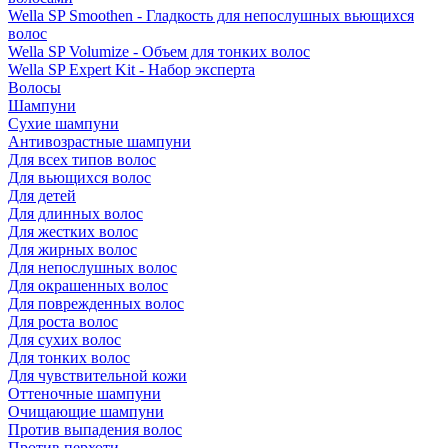
Wella SP Smoothen - Гладкость для непослушных вьющихся
волос
Wella SP Volumize - Объем для тонких волос
Wella SP Expert Kit - Набор эксперта
Волосы
Шампуни
Сухие шампуни
Антивозрастные шампуни
Для всех типов волос
Для вьющихся волос
Для детей
Для длинных волос
Для жестких волос
Для жирных волос
Для непослушных волос
Для окрашенных волос
Для поврежденных волос
Для роста волос
Для сухих волос
Для тонких волос
Для чувствительной кожи
Оттеночные шампуни
Очищающие шампуни
Против выпадения волос
Против перхоти