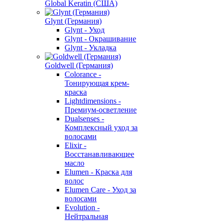
Global Keratin (США)
Glynt (Германия)
Glynt - Уход
Glynt - Окрашивание
Glynt - Укладка
Goldwell (Германия)
Colorance -
Тонирующая крем-
краска
Lightdimensions -
Премиум-осветление
Dualsenses -
Комплексный уход за
волосами
Elixir -
Восстанавливающее
масло
Elumen - Краска для
волос
Elumen Care - Уход за
волосами
Evolution -
Нейтральная