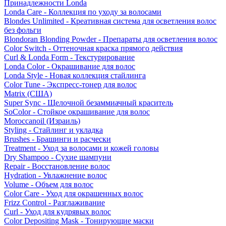
Принадлежности Londa
Londa Care - Коллекция по уходу за волосами
Blondes Unlimited - Креативная система для осветления волос
без фольги
Blondoran Blonding Powder - Препараты для осветления волос
Color Switch - Оттеночная краска прямого действия
Curl & Londa Form - Текстурирование
Londa Color - Окрашивание для волос
Londa Style - Новая коллекция стайлинга
Color Tune - Экспресс-тонер для волос
Matrix (США)
Super Sync - Щелочной безаммиачный краситель
SoColor - Стойкое окрашивание для волос
Moroccanoil (Израиль)
Styling - Стайлинг и укладка
Brushes - Брашинги и расчески
Treatment - Уход за волосами и кожей головы
Dry Shampoo - Сухие шампуни
Repair - Восстановление волос
Hydration - Увлажнение волос
Volume - Объем для волос
Color Care - Уход для окрашенных волос
Frizz Control - Разглаживание
Curl - Уход для кудрявых волос
Color Depositing Mask - Тонирующие маски