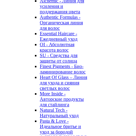
Alchemic - Линия для
усиления и
поддержания цвета
Authentic Formulas -
Органическая линия
для волос
Essential Haircare -
Eжедневный уход
OI - Абсолютная
красота волос
SU - Средства для
защиты от солнца
Finest Pigments - Био-
ламинирование волос
Heart Of Glass – Линия
для ухода и сияния
светлых волос
More Inside -
Авторские продукты
для стайлинга
Natural Tech -
Натуральный уход
Pasta & Love -
Идеальное бритье и
уход за бородой