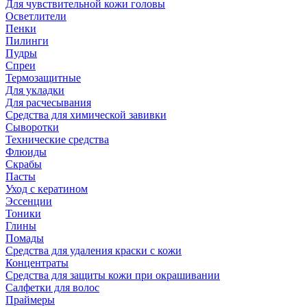
Для чувствительной кожи головы
Осветлители
Пенки
Пилинги
Пудры
Спреи
Термозащитные
Для укладки
Для расчесывания
Средства для химической завивки
Сыворотки
Технические средства
Флюиды
Скрабы
Пасты
Уход с кератином
Эссенции
Тоники
Глины
Помады
Средства для удаления краски с кожи
Концентраты
Средства для защиты кожи при окрашивании
Салфетки для волос
Праймеры