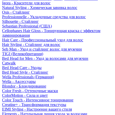
Igora - Красители для волос
Natural Styling - Химическая завивка волос
Osis - Стайлинг
Professionnelle - Укладочные средства для волос
Silhouette - Стайлинг
Sebastian Professional (США)
Cellophanes Hair Gloss - Тонирующая краска с эффектом
ламинирования
Hair Care - Профессиональный уход для волос
Hair Styling - Стайлинг для волос
Seb Man - Уход и стайлинг волос для мужчин
TIGI (Великобритания)
Bed Head for Men - Уход за волосами для мужчин
Catwalk
Bed Head Care - Уходы
Bed Head Style - Стайлинг
Wella Professionals (Германия)
Wella - Аксессуары
Blondor - Блондирование
Color Fresh - Оттеночные маски
ColorMotion - Сила и цвет
Color Touch - Интенсивное тонирование
Creatine+ - Трансформация текстуры
EIMI Styling - Настроение вашего стиля
Elements - Натуральная линия ухода за волосами