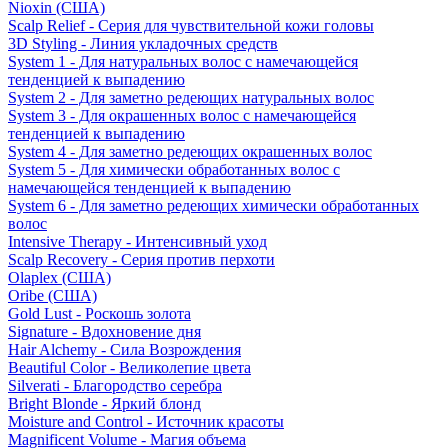
Nioxin (США)
Scalp Relief - Серия для чувствительной кожи головы
3D Styling - Линия укладочных средств
System 1 - Для натуральных волос с намечающейся
тенденцией к выпадению
System 2 - Для заметно редеющих натуральных волос
System 3 - Для окрашенных волос с намечающейся
тенденцией к выпадению
System 4 - Для заметно редеющих окрашенных волос
System 5 - Для химически обработанных волос с
намечающейся тенденцией к выпадению
System 6 - Для заметно редеющих химически обработанных
волос
Intensive Therapy - Интенсивный уход
Scalp Recovery - Серия против перхоти
Olaplex (США)
Oribe (США)
Gold Lust - Роскошь золота
Signature - Вдохновение дня
Hair Alchemy - Сила Возрождения
Beautiful Color - Великолепие цвета
Silverati - Благородство серебра
Bright Blonde - Яркий блонд
Moisture and Control - Источник красоты
Magnificent Volume - Магия объема