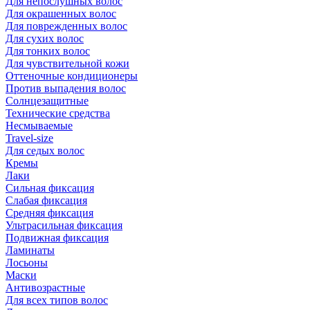
Для непослушных волос
Для окрашенных волос
Для поврежденных волос
Для сухих волос
Для тонких волос
Для чувствительной кожи
Оттеночные кондиционеры
Против выпадения волос
Солнцезащитные
Технические средства
Несмываемые
Travel-size
Для седых волос
Кремы
Лаки
Сильная фиксация
Слабая фиксация
Средняя фиксация
Ультрасильная фиксация
Подвижная фиксация
Ламинаты
Лосьоны
Маски
Антивозрастные
Для всех типов волос