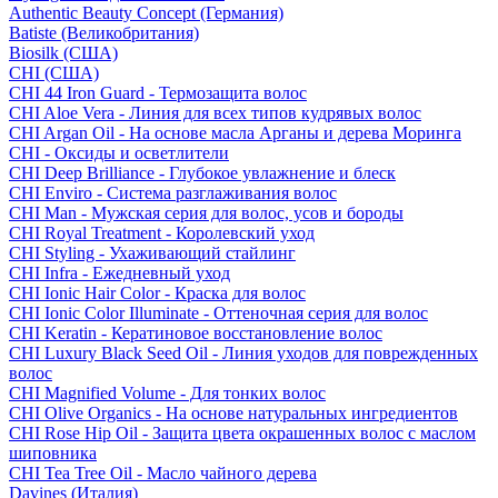
Authentic Beauty Concept (Германия)
Batiste (Великобритания)
Biosilk (США)
CHI (США)
CHI 44 Iron Guard - Термозащита волос
CHI Aloe Vera - Линия для всех типов кудрявых волос
CHI Argan Oil - На основе масла Арганы и дерева Моринга
CHI - Оксиды и осветлители
CHI Deep Brilliance - Глубокое увлажнение и блеск
CHI Enviro - Система разглаживания волос
CHI Man - Мужская серия для волос, усов и бороды
CHI Royal Treatment - Королевский уход
CHI Styling - Ухаживающий стайлинг
CHI Infra - Ежедневный уход
CHI Ionic Hair Color - Краска для волос
CHI Ionic Color Illuminate - Оттеночная серия для волос
CHI Keratin - Кератиновое восстановление волос
CHI Luxury Black Seed Oil - Линия уходов для поврежденных
волос
CHI Magnified Volume - Для тонких волос
CHI Olive Organics - На основе натуральных ингредиентов
CHI Rose Hip Oil - Защита цвета окрашенных волос с маслом
шиповника
CHI Tea Tree Oil - Масло чайного дерева
Davines (Италия)