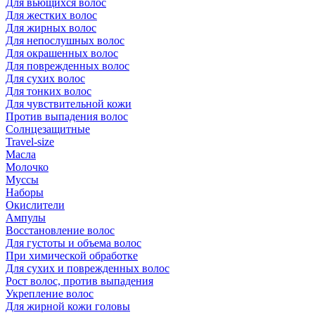
Для вьющихся волос
Для жестких волос
Для жирных волос
Для непослушных волос
Для окрашенных волос
Для поврежденных волос
Для сухих волос
Для тонких волос
Для чувствительной кожи
Против выпадения волос
Солнцезащитные
Travel-size
Масла
Молочко
Муссы
Наборы
Окислители
Ампулы
Восстановление волос
Для густоты и объема волос
При химической обработке
Для сухих и поврежденных волос
Рост волос, против выпадения
Укрепление волос
Для жирной кожи головы