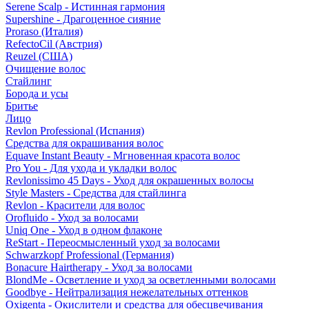
Serene Scalp - Истинная гармония
Supershine - Драгоценное сияние
Proraso (Италия)
RefectoCil (Австрия)
Reuzel (США)
Очищение волос
Стайлинг
Борода и усы
Бритье
Лицо
Revlon Professional (Испания)
Средства для окрашивания волос
Equave Instant Beauty - Мгновенная красота волос
Pro You - Для ухода и укладки волос
Revlonissimo 45 Days - Уход для окрашенных волосы
Style Masters - Средства для стайлинга
Revlon - Красители для волос
Orofluido - Уход за волосами
Uniq One - Уход в одном флаконе
ReStart - Переосмысленный уход за волосами
Schwarzkopf Professional (Германия)
Bonacure Hairtherapy - Уход за волосами
BlondMe - Осветление и уход за осветленными волосами
Goodbye - Нейтрализация нежелательных оттенков
Oxigenta - Окислители и средства для обесцвечивания