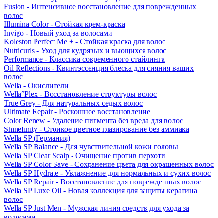
Fusion - Интенсивное восстановление для поврежденных
волос
Illumina Color - Стойкая крем-краска
Invigo - Новый уход за волосами
Koleston Perfect Me + - Стойкая краска для волос
Nutricurls - Уход для кудрявых и вьющихся волос
Performance - Классика современного стайлинга
Oil Reflections - Квинтэссенция блеска для сияния ваших
волос
Wella - Окислители
Wella°Plex - Восстановление структуры волос
True Grey - Для натуральных седых волос
Ultimate Repair - Роскошное восстановление
Color Renew - Удаление пигмента без вреда для волос
Shinefinity - Стойкое цветное глазирование без аммиака
Wella SP (Германия)
Wella SP Balance - Для чувствительной кожи головы
Wella SP Clear Scalp - Очищение против перхоти
Wella SP Color Save - Сохранение цвета для окрашенных волос
Wella SP Hydrate - Увлажнение для нормальных и сухих волос
Wella SP Repair - Восстановление для поврежденных волос
Wella SP Luxe Oil - Новая коллекция для защиты кератина
волос
Wella SP Just Men - Мужская линия средств для ухода за
волосами