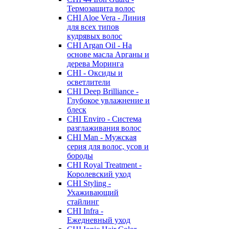
Термозащита волос
CHI Aloe Vera - Линия
для всех типов
кудрявых волос
CHI Argan Oil - На
основе масла Арганы и
дерева Моринга
CHI - Оксиды и
осветлители
CHI Deep Brilliance -
Глубокое увлажнение и
блеск
CHI Enviro - Система
разглаживания волос
CHI Man - Мужская
серия для волос, усов и
бороды
CHI Royal Treatment -
Королевский уход
CHI Styling -
Ухаживающий
стайлинг
CHI Infra -
Ежедневный уход