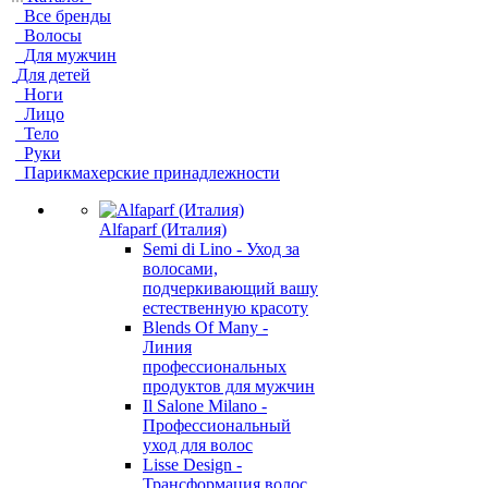
Все бренды
Волосы
Для мужчин
Для детей
Ноги
Лицо
Тело
Руки
Парикмахерские принадлежности
Alfaparf (Италия)
Semi di Lino - Уход за
волосами,
подчеркивающий вашу
естественную красоту
Blends Of Many -
Линия
профессиональных
продуктов для мужчин
Il Salone Milano -
Профессиональный
уход для волос
Lisse Design -
Трансформация волос