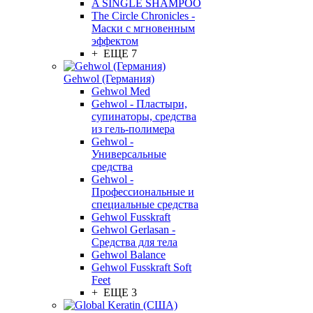
A SINGLE SHAMPOO
The Circle Chronicles -
Маски с мгновенным
эффектом
+ ЕЩЕ 7
Gehwol (Германия)
Gehwol Med
Gehwol - Пластыри,
супинаторы, средства
из гель-полимера
Gehwol -
Универсальные
средства
Gehwol -
Профессиональные и
специальные средства
Gehwol Fusskraft
Gehwol Gerlasan -
Средства для тела
Gehwol Balance
Gehwol Fusskraft Soft
Feet
+ ЕЩЕ 3