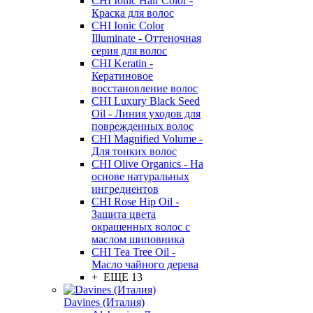
CHI Ionic Hair Color -
Краска для волос
CHI Ionic Color
Illuminate - Оттеночная
серия для волос
CHI Keratin -
Кератиновое
восстановление волос
CHI Luxury Black Seed
Oil - Линия уходов для
поврежденных волос
CHI Magnified Volume -
Для тонких волос
CHI Olive Organics - На
основе натуральных
ингредиентов
CHI Rose Hip Oil -
Защита цвета
окрашенных волос с
маслом шиповника
CHI Tea Tree Oil -
Масло чайного дерева
+ ЕЩЕ 13
Davines (Италия)