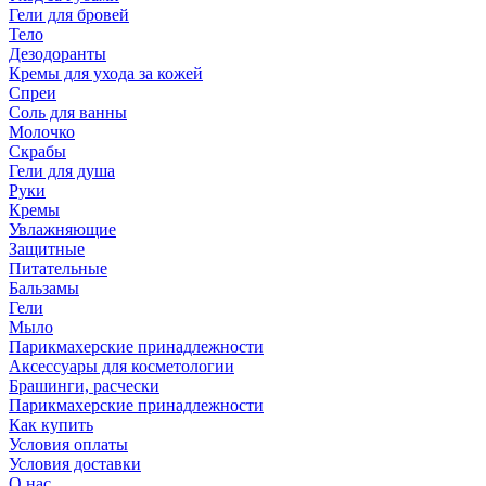
Гели для бровей
Тело
Дезодоранты
Кремы для ухода за кожей
Спреи
Соль для ванны
Молочко
Скрабы
Гели для душа
Руки
Кремы
Увлажняющие
Защитные
Питательные
Бальзамы
Гели
Мыло
Парикмахерские принадлежности
Аксессуары для косметологии
Брашинги, расчески
Парикмахерские принадлежности
Как купить
Условия оплаты
Условия доставки
О нас