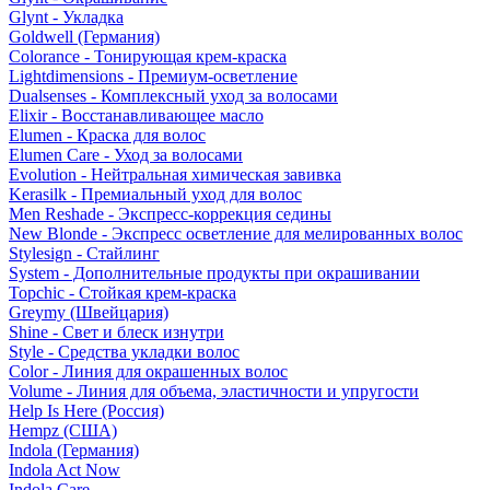
Glynt - Укладка
Goldwell (Германия)
Colorance - Тонирующая крем-краска
Lightdimensions - Премиум-осветление
Dualsenses - Комплексный уход за волосами
Elixir - Восстанавливающее масло
Elumen - Краска для волос
Elumen Care - Уход за волосами
Evolution - Нейтральная химическая завивка
Kerasilk - Премиальный уход для волос
Men Reshade - Экспресс-коррекция седины
New Blonde - Экспресс осветление для мелированных волос
Stylesign - Стайлинг
System - Дополнительные продукты при окрашивании
Topchic - Стойкая крем-краска
Greymy (Швейцария)
Shine - Свет и блеск изнутри
Style - Средства укладки волос
Color - Линия для окрашенных волос
Volume - Линия для объема, эластичности и упругости
Help Is Here (Россия)
Hempz (США)
Indola (Германия)
Indola Act Now
Indola Care