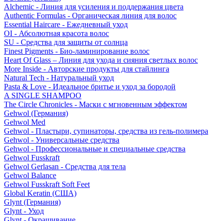
Alchemic - Линия для усиления и поддержания цвета
Authentic Formulas - Органическая линия для волос
Essential Haircare - Eжедневный уход
OI - Абсолютная красота волос
SU - Средства для защиты от солнца
Finest Pigments - Био-ламинирование волос
Heart Of Glass – Линия для ухода и сияния светлых волос
More Inside - Авторские продукты для стайлинга
Natural Tech - Натуральный уход
Pasta & Love - Идеальное бритье и уход за бородой
A SINGLE SHAMPOO
The Circle Chronicles - Маски с мгновенным эффектом
Gehwol (Германия)
Gehwol Med
Gehwol - Пластыри, супинаторы, средства из гель-полимера
Gehwol - Универсальные средства
Gehwol - Профессиональные и специальные средства
Gehwol Fusskraft
Gehwol Gerlasan - Средства для тела
Gehwol Balance
Gehwol Fusskraft Soft Feet
Global Keratin (США)
Glynt (Германия)
Glynt - Уход
Glynt - Окрашивание