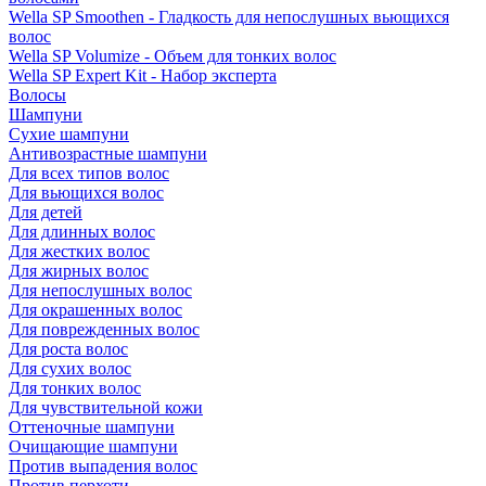
Wella SP Smoothen - Гладкость для непослушных вьющихся
волос
Wella SP Volumize - Объем для тонких волос
Wella SP Expert Kit - Набор эксперта
Волосы
Шампуни
Сухие шампуни
Антивозрастные шампуни
Для всех типов волос
Для вьющихся волос
Для детей
Для длинных волос
Для жестких волос
Для жирных волос
Для непослушных волос
Для окрашенных волос
Для поврежденных волос
Для роста волос
Для сухих волос
Для тонких волос
Для чувствительной кожи
Оттеночные шампуни
Очищающие шампуни
Против выпадения волос
Против перхоти