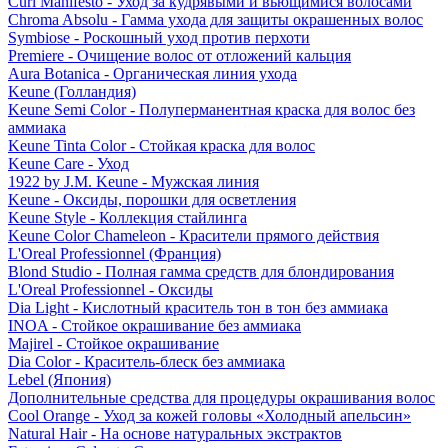
Curl Manifesto - Уход за кудрявыми и вьющимися волосами
Chroma Absolu - Гамма ухода для защиты окрашенных волос
Symbiose - Роскошный уход против перхоти
Premiere - Очищение волос от отложений кальция
Aura Botanica - Органическая линия ухода
Keune (Голландия)
Keune Semi Color - Полуперманентная краска для волос без
аммиака
Keune Tinta Color - Стойкая краска для волос
Keune Care - Уход
1922 by J.M. Keune - Мужская линия
Keune - Оксиды, порошки для осветления
Keune Style - Коллекция стайлинга
Keune Color Chameleon - Красители прямого действия
L'Oreal Professionnel (Франция)
Blond Studio - Полная гамма средств для блондирования
L'Oreal Professionnel - Оксиды
Dia Light - Кислотный краситель тон в тон без аммиака
INOA - Стойкое окрашивание без аммиака
Majirel - Стойкое окрашивание
Dia Color - Краситель-блеск без аммиака
Lebel (Япония)
Дополнительные средства для процедуры окрашивания волос
Cool Orange - Уход за кожей головы «Холодный апельсин»
Natural Hair - На основе натуральных экстрактов