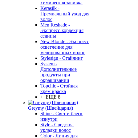
химическая завивка
Kerasilk -
Премиальный уход для
волос
Men Reshade -
Экспресс-коррекция
седины
New Blonde - Экспресс
осветление для
мелированных волос
Stylesign - Стайлинг
System -
Дополнительные
продукты при
окрашивании
Topchic - Стойкая
крем-краска
+ ЕЩЕ 8
Greymy (Швейцария)
Shine - Свет и блеск
изнутри
Style - Средства
укладки волос
Color - Линия для