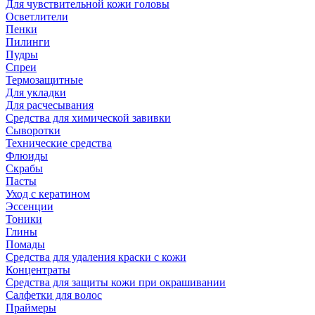
Для чувствительной кожи головы
Осветлители
Пенки
Пилинги
Пудры
Спреи
Термозащитные
Для укладки
Для расчесывания
Средства для химической завивки
Сыворотки
Технические средства
Флюиды
Скрабы
Пасты
Уход с кератином
Эссенции
Тоники
Глины
Помады
Средства для удаления краски с кожи
Концентраты
Средства для защиты кожи при окрашивании
Салфетки для волос
Праймеры