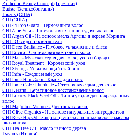
Authentic Beauty Concept (Германия)
Batiste (Великобритания)
Biosilk (США)
CHI (США)
CHI 44 Iron Guard - Термозащита волос
CHI Aloe Vera - Линия для всех типов кудрявых волос
CHI Argan Oil - На основе масла Арганы и дерева Моринга
CHI - Оксиды и осветлители
CHI Deep Brilliance - Глубокое увлажнение и блеск
CHI Enviro - Система разглаживания волос
CHI Man - Мужская серия для волос, усов и бороды
CHI Royal Treatment - Королевский уход
CHI Styling - Ухаживающий стайлинг
CHI Infra - Ежедневный уход
CHI Ionic Hair Color - Краска для волос
CHI Ionic Color Illuminate - Оттеночная серия для волос
CHI Keratin - Кератиновое восстановление волос
CHI Luxury Black Seed Oil - Линия уходов для поврежденных
волос
CHI Magnified Volume - Для тонких волос
CHI Olive Organics - На основе натуральных ингредиентов
CHI Rose Hip Oil - Защита цвета окрашенных волос с маслом
шиповника
CHI Tea Tree Oil - Масло чайного дерева
Davines (Италия)