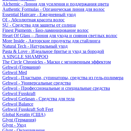
Alchemic - Линия для усиления и поддержания цвета
Authentic Formulas - Органическая линия для волос
Essential Haircare - Eжедневный уход
OI - Абсолютная красота волос
SU - Средства для защиты от солнца
Finest Pigments - Био-ламинирование волос
Heart Of Glass – Линия для ухода и сияния светлых волос
More Inside - Авторские продукты для стайлинга
Natural Tech - Натуральный уход
Pasta & Love - Идеальное бритье и уход за бородой
A SINGLE SHAMPOO
The Circle Chronicles - Маски с мгновенным эффектом
Gehwol (Германия)
Gehwol Med
Gehwol - Пластыри, супинаторы, средства из гель-полимера
Gehwol - Универсальные средства
Gehwol - Профессиональные и специальные средства
Gehwol Fusskraft
Gehwol Gerlasan - Средства для тела
Gehwol Balance
Gehwol Fusskraft Soft Feet
Global Keratin (США)
Glynt (Германия)
Glynt - Уход
Glynt - Окрашивание