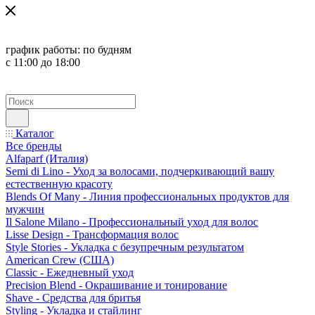
график работы:
по будням
с 11:00 до 18:00
Каталог
Все бренды
Alfaparf (Италия)
Semi di Lino - Уход за волосами, подчеркивающий вашу
естественную красоту
Blends Of Many - Линия профессиональных продуктов для
мужчин
Il Salone Milano - Профессиональный уход для волос
Lisse Design - Трансформация волос
Style Stories - Укладка с безупречным результатом
American Crew (США)
Classic - Ежедневный уход
Precision Blend - Окрашивание и тонирование
Shave - Средства для бритья
Styling - Укладка и стайлинг