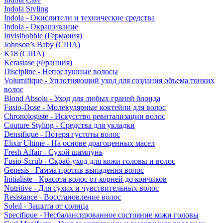
Indola Styling
Indola - Окислители и технические средства
Indola - Окрашивание
Invisibobble (Германия)
Johnson’s Baby (США)
K18 (США)
Kerastase (Франция)
Discipline - Непослушные волосы
Volumifique - Уплотняющий уход для создания объема тонких
волос
Blond Absolu - Уход для любых граней блонда
Fusio-Dose - Молекулярные коктейли для волос
Chronologiste - Искусство ревитализации волос
Couture Styling - Средства для укладки
Densifique - Потеря густоты волос
Elixir Ultime - На основе драгоценных масел
Fresh Affair - Сухой шампунь
Fusio-Scrub - Скраб-уход для кожи головы и волос
Genesis - Гамма против выпадения волос
Initialiste - Красота волос от корней до кончиков
Nutritive - Для сухих и чувствительных волос
Resistance - Восстановление волос
Soleil - Защита от солнца
Specifique - Несбалансированное состояние кожи головы