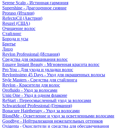
Serene Scalp - Истинная гармония
Supershine - Драгоценное сияние
Proraso (Италия)
RefectoCil (Австрия)
Reuzel (США)
Очищение волос
Стайлинг
Борода и усы
Бритье
Лицо
Revlon Professional (Испания)
Средства для окрашивания волос
Equave Instant Beauty - Мгновенная красота волос
Pro You - Для ухода и укладки волос
Revlonissimo 45 Days - Уход для окрашенных волосы
Style Masters - Средства для стайлинга
Revlon - Красители для волос
Orofluido - Уход за волосами
Uniq One - Уход в одном флаконе
ReStart - Переосмысленный уход за волосами
Schwarzkopf Professional (Германия)
Bonacure Hairtherapy - Уход за волосами
BlondMe - Осветление и уход за осветленными волосами
Goodbye - Нейтрализация нежелательных оттенков
Oxigenta - Окислители и средства для обесцвечивания