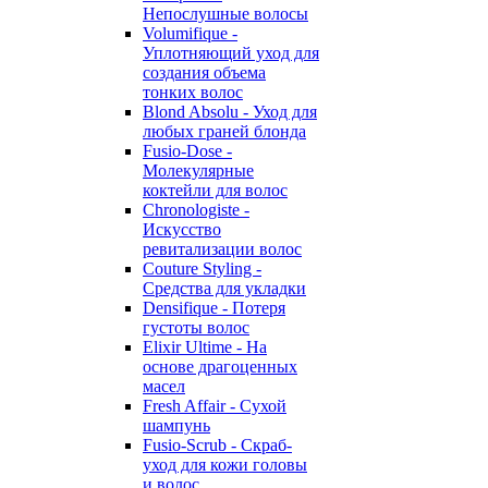
Непослушные волосы
Volumifique -
Уплотняющий уход для
создания объема
тонких волос
Blond Absolu - Уход для
любых граней блонда
Fusio-Dose -
Молекулярные
коктейли для волос
Chronologiste -
Искусство
ревитализации волос
Couture Styling -
Средства для укладки
Densifique - Потеря
густоты волос
Elixir Ultime - На
основе драгоценных
масел
Fresh Affair - Сухой
шампунь
Fusio-Scrub - Скраб-
уход для кожи головы
и волос