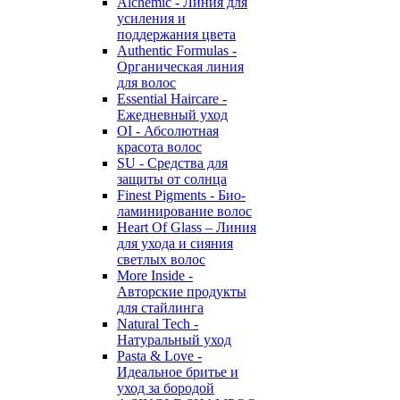
Alchemic - Линия для
усиления и
поддержания цвета
Authentic Formulas -
Органическая линия
для волос
Essential Haircare -
Eжедневный уход
OI - Абсолютная
красота волос
SU - Средства для
защиты от солнца
Finest Pigments - Био-
ламинирование волос
Heart Of Glass – Линия
для ухода и сияния
светлых волос
More Inside -
Авторские продукты
для стайлинга
Natural Tech -
Натуральный уход
Pasta & Love -
Идеальное бритье и
уход за бородой