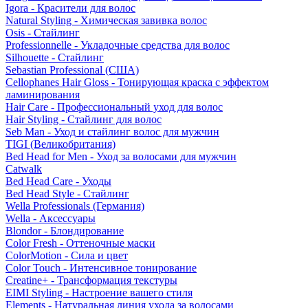
Igora - Красители для волос
Natural Styling - Химическая завивка волос
Osis - Стайлинг
Professionnelle - Укладочные средства для волос
Silhouette - Стайлинг
Sebastian Professional (США)
Cellophanes Hair Gloss - Тонирующая краска с эффектом
ламинирования
Hair Care - Профессиональный уход для волос
Hair Styling - Стайлинг для волос
Seb Man - Уход и стайлинг волос для мужчин
TIGI (Великобритания)
Bed Head for Men - Уход за волосами для мужчин
Catwalk
Bed Head Care - Уходы
Bed Head Style - Стайлинг
Wella Professionals (Германия)
Wella - Аксессуары
Blondor - Блондирование
Color Fresh - Оттеночные маски
ColorMotion - Сила и цвет
Color Touch - Интенсивное тонирование
Creatine+ - Трансформация текстуры
EIMI Styling - Настроение вашего стиля
Elements - Натуральная линия ухода за волосами