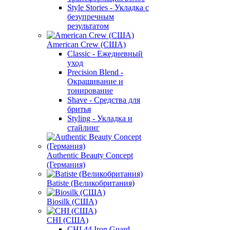
Style Stories - Укладка с
безупречным
результатом
American Crew (США)
Classic - Ежедневный
уход
Precision Blend -
Окрашивание и
тонирование
Shave - Средства для
бритья
Styling - Укладка и
стайлинг
Authentic Beauty Concept
(Германия)
Batiste (Великобритания)
Biosilk (США)
CHI (США)
CHI 44 Iron Guard -