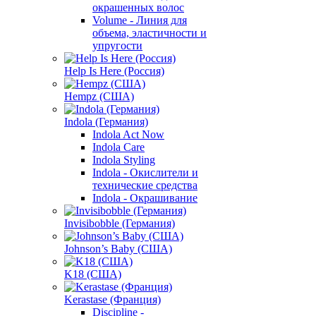
окрашенных волос
Volume - Линия для
объема, эластичности и
упругости
Help Is Here (Россия)
Hempz (США)
Indola (Германия)
Indola Act Now
Indola Care
Indola Styling
Indola - Окислители и
технические средства
Indola - Окрашивание
Invisibobble (Германия)
Johnson’s Baby (США)
K18 (США)
Kerastase (Франция)
Discipline -