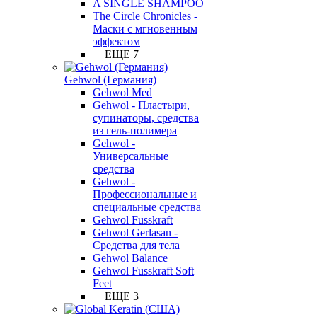
A SINGLE SHAMPOO
The Circle Chronicles -
Маски с мгновенным
эффектом
+ ЕЩЕ 7
Gehwol (Германия)
Gehwol Med
Gehwol - Пластыри,
супинаторы, средства
из гель-полимера
Gehwol -
Универсальные
средства
Gehwol -
Профессиональные и
специальные средства
Gehwol Fusskraft
Gehwol Gerlasan -
Средства для тела
Gehwol Balance
Gehwol Fusskraft Soft
Feet
+ ЕЩЕ 3