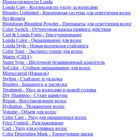
Принадлежности Londa
Londa Care - Коллекция по уходу за волосами
Blondes Unlimited - Креативная система для осветления волос
без фольги
Blondoran Blonding Powder - Препараты для осветления волос
Color Switch - Оттеночная краска прямого действия
Curl & Londa Form - Текстурирование
Londa Color - Окрашивание для волос
Londa Style - Новая коллекция стайлинга
Color Tune - Экспресс-тонер для волос
Matrix (США)
Super Sync - Щелочной безаммиачный краситель
SoColor - Стойкое окрашивание для волос
Moroccanoil (Израиль)
Styling - Стайлинг и укладка
Brushes - Брашинги и расчески
Treatment - Уход за волосами и кожей головы
Dry Shampoo - Сухие шампуни
Repair - Восстановление волос
Hydration - Увлажнение волос
Volume - Объем для волос
Color Care - Уход для окрашенных волос
Frizz Control - Разглаживание
Curl - Уход для кудрявых волос
Color Depositing Mask - Тонирующие маски