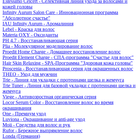
Estessimo Celcert - Селективная линия ухода за волосами и
кожей головы
Infinity Aurum Salon Care - Инновационная программа
"Абсолютное счастье"
IAU Infinity Aurum - Аромалиния
Lebel - Краска для волос
Materia OXY - Оксиданты
PH 4.7 - Восстанавливающая серия
Plia - Молекулярное моделирование волос
Proedit Home Charge - Домашнее восстановление волос
Proedit Element Charge - СПА-программа "Счастье для волос"
Hair Skin Relaxing - SPA-Программа "Здоровая кожа головы"
Proscenia - Восстанавливающая серия для окрашенных волос
THEO - Уход для мужчин
Trie - Линия для укладки с протеинами шелка и жемчуга
Trie Tuner - Линия для базовой укладки с протеинами шелка и
жемчуга
Viege - Антивозростная органическая серия
Locor Serum Color - Восстановление волос во время
окрашивания
One - Премиум уход
Luviona - Окрашивание и anti-age уход
Moii - Средства для волос и рук
Rufor - Бережное выпрямление волос
Londa (Германия)