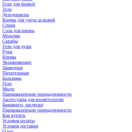
Гели для бровей
Тело
Дезодоранты
Кремы для ухода за кожей
Спреи
Соль для ванны
Молочко
Скрабы
Гели для душа
Руки
Кремы
Увлажняющие
Защитные
Питательные
Бальзамы
Гели
Мыло
Парикмахерские принадлежности
Аксессуары для косметологии
Брашинги, расчески
Парикмахерские принадлежности
Как купить
Условия оплаты
Условия доставки
О нас