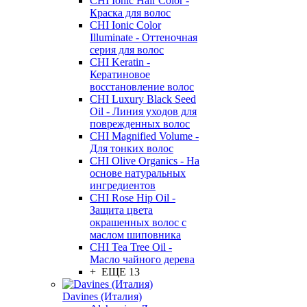
CHI Ionic Hair Color -
Краска для волос
CHI Ionic Color
Illuminate - Оттеночная
серия для волос
CHI Keratin -
Кератиновое
восстановление волос
CHI Luxury Black Seed
Oil - Линия уходов для
поврежденных волос
CHI Magnified Volume -
Для тонких волос
CHI Olive Organics - На
основе натуральных
ингредиентов
CHI Rose Hip Oil -
Защита цвета
окрашенных волос с
маслом шиповника
CHI Tea Tree Oil -
Масло чайного дерева
+ ЕЩЕ 13
Davines (Италия)