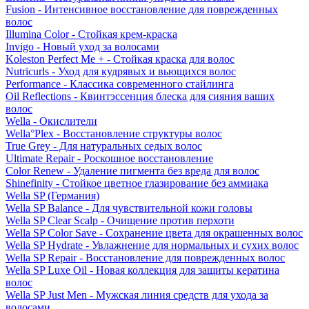
Fusion - Интенсивное восстановление для поврежденных
волос
Illumina Color - Стойкая крем-краска
Invigo - Новый уход за волосами
Koleston Perfect Me + - Стойкая краска для волос
Nutricurls - Уход для кудрявых и вьющихся волос
Performance - Классика современного стайлинга
Oil Reflections - Квинтэссенция блеска для сияния ваших
волос
Wella - Окислители
Wella°Plex - Восстановление структуры волос
True Grey - Для натуральных седых волос
Ultimate Repair - Роскошное восстановление
Color Renew - Удаление пигмента без вреда для волос
Shinefinity - Стойкое цветное глазирование без аммиака
Wella SP (Германия)
Wella SP Balance - Для чувствительной кожи головы
Wella SP Clear Scalp - Очищение против перхоти
Wella SP Color Save - Сохранение цвета для окрашенных волос
Wella SP Hydrate - Увлажнение для нормальных и сухих волос
Wella SP Repair - Восстановление для поврежденных волос
Wella SP Luxe Oil - Новая коллекция для защиты кератина
волос
Wella SP Just Men - Мужская линия средств для ухода за
волосами