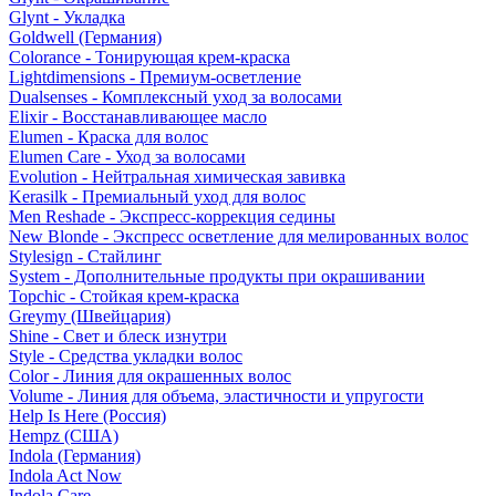
Glynt - Укладка
Goldwell (Германия)
Colorance - Тонирующая крем-краска
Lightdimensions - Премиум-осветление
Dualsenses - Комплексный уход за волосами
Elixir - Восстанавливающее масло
Elumen - Краска для волос
Elumen Care - Уход за волосами
Evolution - Нейтральная химическая завивка
Kerasilk - Премиальный уход для волос
Men Reshade - Экспресс-коррекция седины
New Blonde - Экспресс осветление для мелированных волос
Stylesign - Стайлинг
System - Дополнительные продукты при окрашивании
Topchic - Стойкая крем-краска
Greymy (Швейцария)
Shine - Свет и блеск изнутри
Style - Средства укладки волос
Color - Линия для окрашенных волос
Volume - Линия для объема, эластичности и упругости
Help Is Here (Россия)
Hempz (США)
Indola (Германия)
Indola Act Now
Indola Care