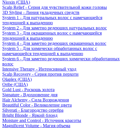
Nioxin (США)
Scalp Relief - Серия для чувствительной кожи головы
3D Styling - Линия укладочных средств
System 1 - Для натуральных волос с намечающейся
тенденцией к выпадению
System 2 - Для заметно редеющих натуральных волос
System 3 - Для окрашенных волос с намечающейся
тенденцией к выпадению
System 4 - Для заметно редеющих окрашенных волос
System 5 - Для химически обработанных волос с
намечающейся тенденцией к выпадению
System 6 - Для заметно редеющих химически обработанных
волос
Intensive Therapy - Интенсивный уход
Scalp Recovery - Серия против перхоти
Olaplex (США)
Oribe (США)
Gold Lust - Роскошь золота
Signature - Вдохновение дня
Hair Alchemy - Сила Возрождения
Beautiful Color - Великолепие цвета
Silverati - Благородство серебра
Bright Blonde - Яркий блонд
Moisture and Control - Источник красоты
Magnificent Volume - Магия объема