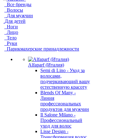
Все бренды
Волосы
Для мужчин
Для детей
Ноги
Лицо
Тело
Руки
Парикмахерские принадлежности
Alfaparf (Италия)
Semi di Lino - Уход за
волосами,
подчеркивающий вашу
естественную красоту
Blends Of Many -
Линия
профессиональных
продуктов для мужчин
Il Salone Milano -
Профессиональный
уход для волос
Lisse Design -
Трансформация волос