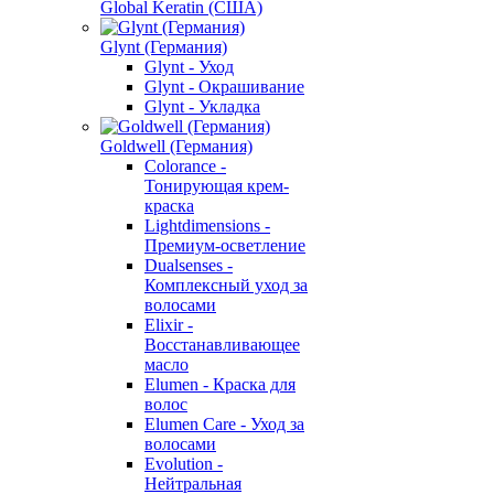
Global Keratin (США)
Glynt (Германия)
Glynt - Уход
Glynt - Окрашивание
Glynt - Укладка
Goldwell (Германия)
Colorance -
Тонирующая крем-
краска
Lightdimensions -
Премиум-осветление
Dualsenses -
Комплексный уход за
волосами
Elixir -
Восстанавливающее
масло
Elumen - Краска для
волос
Elumen Care - Уход за
волосами
Evolution -
Нейтральная