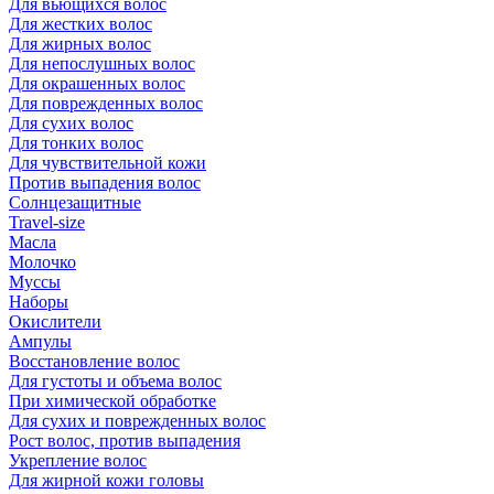
Для вьющихся волос
Для жестких волос
Для жирных волос
Для непослушных волос
Для окрашенных волос
Для поврежденных волос
Для сухих волос
Для тонких волос
Для чувствительной кожи
Против выпадения волос
Солнцезащитные
Travel-size
Масла
Молочко
Муссы
Наборы
Окислители
Ампулы
Восстановление волос
Для густоты и объема волос
При химической обработке
Для сухих и поврежденных волос
Рост волос, против выпадения
Укрепление волос
Для жирной кожи головы