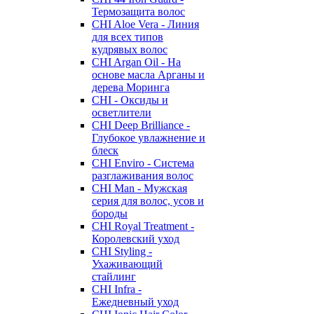
Термозащита волос
CHI Aloe Vera - Линия
для всех типов
кудрявых волос
CHI Argan Oil - На
основе масла Арганы и
дерева Моринга
CHI - Оксиды и
осветлители
CHI Deep Brilliance -
Глубокое увлажнение и
блеск
CHI Enviro - Система
разглаживания волос
CHI Man - Мужская
серия для волос, усов и
бороды
CHI Royal Treatment -
Королевский уход
CHI Styling -
Ухаживающий
стайлинг
CHI Infra -
Ежедневный уход