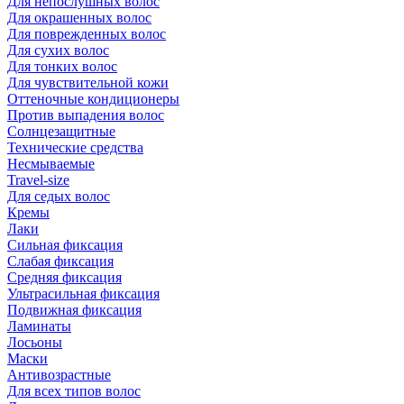
Для непослушных волос
Для окрашенных волос
Для поврежденных волос
Для сухих волос
Для тонких волос
Для чувствительной кожи
Оттеночные кондиционеры
Против выпадения волос
Солнцезащитные
Технические средства
Несмываемые
Travel-size
Для седых волос
Кремы
Лаки
Сильная фиксация
Слабая фиксация
Средняя фиксация
Ультрасильная фиксация
Подвижная фиксация
Ламинаты
Лосьоны
Маски
Антивозрастные
Для всех типов волос