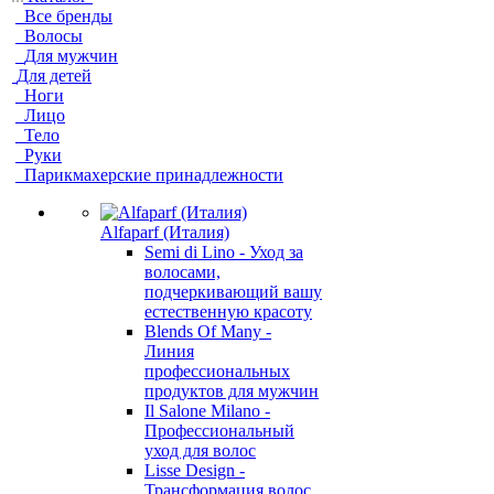
Все бренды
Волосы
Для мужчин
Для детей
Ноги
Лицо
Тело
Руки
Парикмахерские принадлежности
Alfaparf (Италия)
Semi di Lino - Уход за
волосами,
подчеркивающий вашу
естественную красоту
Blends Of Many -
Линия
профессиональных
продуктов для мужчин
Il Salone Milano -
Профессиональный
уход для волос
Lisse Design -
Трансформация волос