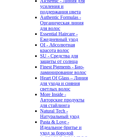
Alchemic - Линия для
усиления и
поддержания цвета
Authentic Formulas -
Органическая линия
для волос
Essential Haircare -
Eжедневный уход
OI - Абсолютная
красота волос
SU - Средства для
защиты от солнца
Finest Pigments - Био-
ламинирование волос
Heart Of Glass – Линия
для ухода и сияния
светлых волос
More Inside -
Авторские продукты
для стайлинга
Natural Tech -
Натуральный уход
Pasta & Love -
Идеальное бритье и
уход за бородой