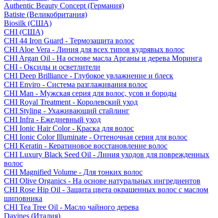
Authentic Beauty Concept (Германия)
Batiste (Великобритания)
Biosilk (США)
CHI (США)
CHI 44 Iron Guard - Термозащита волос
CHI Aloe Vera - Линия для всех типов кудрявых волос
CHI Argan Oil - На основе масла Арганы и дерева Моринга
CHI - Оксиды и осветлители
CHI Deep Brilliance - Глубокое увлажнение и блеск
CHI Enviro - Система разглаживания волос
CHI Man - Мужская серия для волос, усов и бороды
CHI Royal Treatment - Королевский уход
CHI Styling - Ухаживающий стайлинг
CHI Infra - Ежедневный уход
CHI Ionic Hair Color - Краска для волос
CHI Ionic Color Illuminate - Оттеночная серия для волос
CHI Keratin - Кератиновое восстановление волос
CHI Luxury Black Seed Oil - Линия уходов для поврежденных
волос
CHI Magnified Volume - Для тонких волос
CHI Olive Organics - На основе натуральных ингредиентов
CHI Rose Hip Oil - Защита цвета окрашенных волос с маслом
шиповника
CHI Tea Tree Oil - Масло чайного дерева
Davines (Италия)