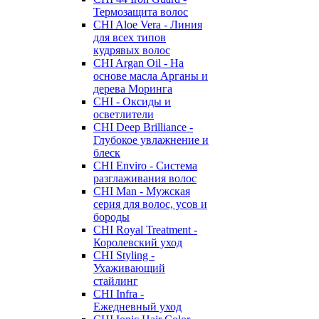
Термозащита волос
CHI Aloe Vera - Линия
для всех типов
кудрявых волос
CHI Argan Oil - На
основе масла Арганы и
дерева Моринга
CHI - Оксиды и
осветлители
CHI Deep Brilliance -
Глубокое увлажнение и
блеск
CHI Enviro - Система
разглаживания волос
CHI Man - Мужская
серия для волос, усов и
бороды
CHI Royal Treatment -
Королевский уход
CHI Styling -
Ухаживающий
стайлинг
CHI Infra -
Ежедневный уход