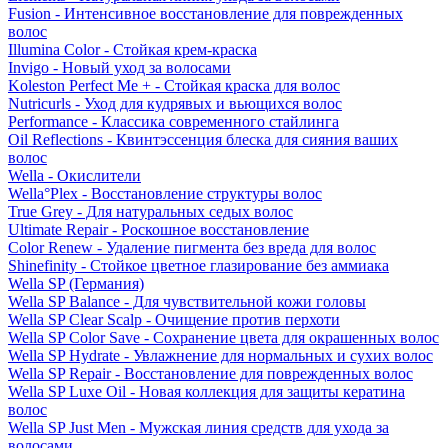
Fusion - Интенсивное восстановление для поврежденных
волос
Illumina Color - Стойкая крем-краска
Invigo - Новый уход за волосами
Koleston Perfect Me + - Стойкая краска для волос
Nutricurls - Уход для кудрявых и вьющихся волос
Performance - Классика современного стайлинга
Oil Reflections - Квинтэссенция блеска для сияния ваших
волос
Wella - Окислители
Wella°Plex - Восстановление структуры волос
True Grey - Для натуральных седых волос
Ultimate Repair - Роскошное восстановление
Color Renew - Удаление пигмента без вреда для волос
Shinefinity - Стойкое цветное глазирование без аммиака
Wella SP (Германия)
Wella SP Balance - Для чувствительной кожи головы
Wella SP Clear Scalp - Очищение против перхоти
Wella SP Color Save - Сохранение цвета для окрашенных волос
Wella SP Hydrate - Увлажнение для нормальных и сухих волос
Wella SP Repair - Восстановление для поврежденных волос
Wella SP Luxe Oil - Новая коллекция для защиты кератина
волос
Wella SP Just Men - Мужская линия средств для ухода за
волосами