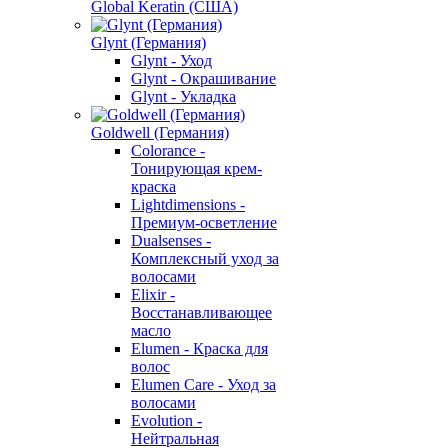
Global Keratin (США)
Glynt (Германия)
Glynt - Уход
Glynt - Окрашивание
Glynt - Укладка
Goldwell (Германия)
Colorance -
Тонирующая крем-
краска
Lightdimensions -
Премиум-осветление
Dualsenses -
Комплексный уход за
волосами
Elixir -
Восстанавливающее
масло
Elumen - Краска для
волос
Elumen Care - Уход за
волосами
Evolution -
Нейтральная