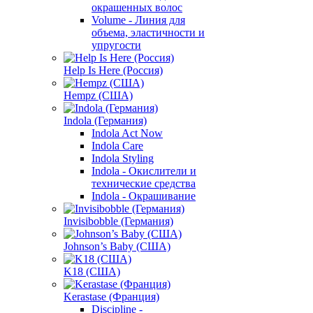
окрашенных волос
Volume - Линия для
объема, эластичности и
упругости
Help Is Here (Россия)
Hempz (США)
Indola (Германия)
Indola Act Now
Indola Care
Indola Styling
Indola - Окислители и
технические средства
Indola - Окрашивание
Invisibobble (Германия)
Johnson’s Baby (США)
K18 (США)
Kerastase (Франция)
Discipline -