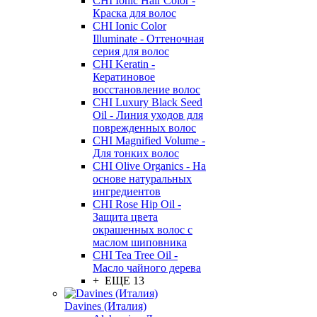
CHI Ionic Hair Color -
Краска для волос
CHI Ionic Color
Illuminate - Оттеночная
серия для волос
CHI Keratin -
Кератиновое
восстановление волос
CHI Luxury Black Seed
Oil - Линия уходов для
поврежденных волос
CHI Magnified Volume -
Для тонких волос
CHI Olive Organics - На
основе натуральных
ингредиентов
CHI Rose Hip Oil -
Защита цвета
окрашенных волос с
маслом шиповника
CHI Tea Tree Oil -
Масло чайного дерева
+ ЕЩЕ 13
Davines (Италия)