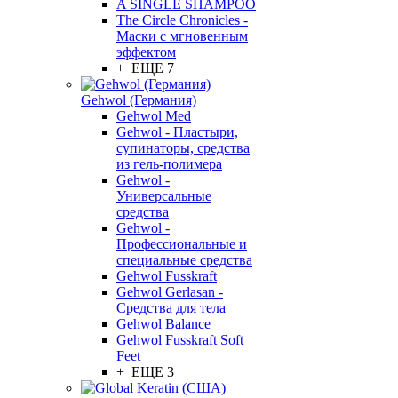
A SINGLE SHAMPOO
The Circle Chronicles -
Маски с мгновенным
эффектом
+ ЕЩЕ 7
Gehwol (Германия)
Gehwol Med
Gehwol - Пластыри,
супинаторы, средства
из гель-полимера
Gehwol -
Универсальные
средства
Gehwol -
Профессиональные и
специальные средства
Gehwol Fusskraft
Gehwol Gerlasan -
Средства для тела
Gehwol Balance
Gehwol Fusskraft Soft
Feet
+ ЕЩЕ 3