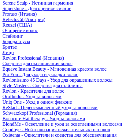
Serene Scalp - Истинная гармония
Supershine - Драгоценное сияние
Proraso (Италия)
RefectoCil (Австрия)
Reuzel (США)
Очищение волос
Стайлинг
Борода и усы
Бритье
Лицо
Revlon Professional (Испания)
Средства для окрашивания волос
Equave Instant Beauty - Мгновенная красота волос
Pro You - Для ухода и укладки волос
Revlonissimo 45 Days - Уход для окрашенных волосы
Style Masters - Средства для стайлинга
Revlon - Красители для волос
Orofluido - Уход за волосами
Uniq One - Уход в одном флаконе
ReStart - Переосмысленный уход за волосами
Schwarzkopf Professional (Германия)
Bonacure Hairtherapy - Уход за волосами
BlondMe - Осветление и уход за осветленными волосами
Goodbye - Нейтрализация нежелательных оттенков
Oxigenta - Окислители и средства для обесцвечивания