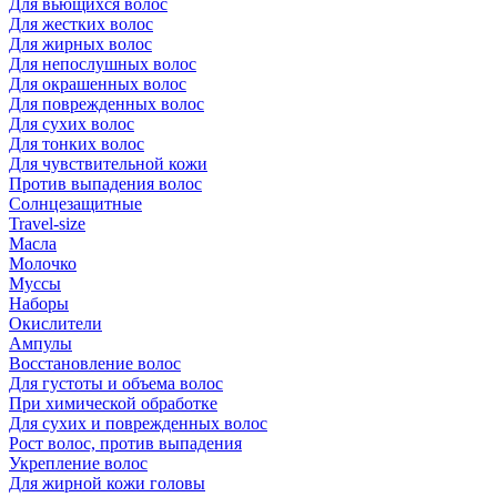
Для вьющихся волос
Для жестких волос
Для жирных волос
Для непослушных волос
Для окрашенных волос
Для поврежденных волос
Для сухих волос
Для тонких волос
Для чувствительной кожи
Против выпадения волос
Солнцезащитные
Travel-size
Масла
Молочко
Муссы
Наборы
Окислители
Ампулы
Восстановление волос
Для густоты и объема волос
При химической обработке
Для сухих и поврежденных волос
Рост волос, против выпадения
Укрепление волос
Для жирной кожи головы