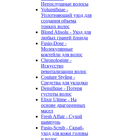
Непослушные волосы
Volumifique -
Уплотняющий уход для
создания объема
тонких волос
Blond Absolu - Уход для
любых граней блонда
Fusio-Dose -
Молекулярные
коктейли для волос
Chronologiste -
Искусство
ревитализации волос
Couture Styling -
Средства для укладки
Densifique - Потеря
густоты волос
Elixir Ultime - На
основе драгоценных
масел
Fresh Affair - Сухой
шампунь
Fusio-Scrub - Скраб-
уход для кожи головы
и волос