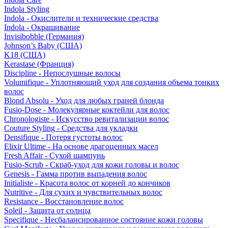
Indola Styling
Indola - Окислители и технические средства
Indola - Окрашивание
Invisibobble (Германия)
Johnson’s Baby (США)
K18 (США)
Kerastase (Франция)
Discipline - Непослушные волосы
Volumifique - Уплотняющий уход для создания объема тонких
волос
Blond Absolu - Уход для любых граней блонда
Fusio-Dose - Молекулярные коктейли для волос
Chronologiste - Искусство ревитализации волос
Couture Styling - Средства для укладки
Densifique - Потеря густоты волос
Elixir Ultime - На основе драгоценных масел
Fresh Affair - Сухой шампунь
Fusio-Scrub - Скраб-уход для кожи головы и волос
Genesis - Гамма против выпадения волос
Initialiste - Красота волос от корней до кончиков
Nutritive - Для сухих и чувствительных волос
Resistance - Восстановление волос
Soleil - Защита от солнца
Specifique - Несбалансированное состояние кожи головы