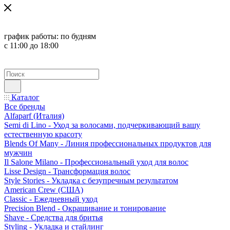
график работы:
по будням
с 11:00 до 18:00
Каталог
Все бренды
Alfaparf (Италия)
Semi di Lino - Уход за волосами, подчеркивающий вашу
естественную красоту
Blends Of Many - Линия профессиональных продуктов для
мужчин
Il Salone Milano - Профессиональный уход для волос
Lisse Design - Трансформация волос
Style Stories - Укладка с безупречным результатом
American Crew (США)
Classic - Ежедневный уход
Precision Blend - Окрашивание и тонирование
Shave - Средства для бритья
Styling - Укладка и стайлинг