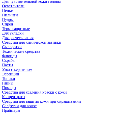
Для чувствительной кожи головы
Осветлители
Пенки
Пилинги
Пудры
Спреи
Термозащитные
Для укладки
Для расчесывания
Средства для химической завивки
Сыворотки
Технические средства
Флюиды
Скрабы
Пасты
Уход с кератином
Эссенции
Тоники
Глины
Помады
Средства для удаления краски с кожи
Концентраты
Средства для защиты кожи при окрашивании
Салфетки для волос
Праймеры