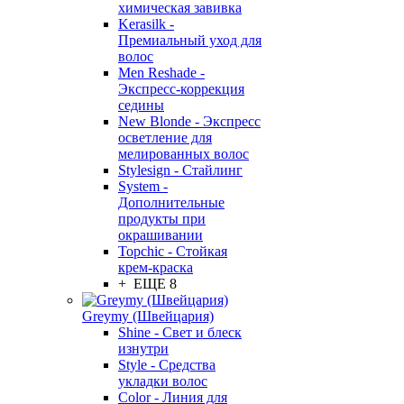
химическая завивка
Kerasilk -
Премиальный уход для
волос
Men Reshade -
Экспресс-коррекция
седины
New Blonde - Экспресс
осветление для
мелированных волос
Stylesign - Стайлинг
System -
Дополнительные
продукты при
окрашивании
Topchic - Стойкая
крем-краска
+ ЕЩЕ 8
Greymy (Швейцария)
Shine - Свет и блеск
изнутри
Style - Средства
укладки волос
Color - Линия для