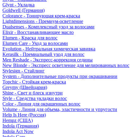
Glynt - Укладка
Goldwell (Германия)
Colorance - Тонирующая крем-краска
Lightdimensions - Премиум-осветление
Dualsenses - Комплексный уход за волосами
Elixir - Восстанавливающее масло
Elumen - Краска для волос
Elumen Care - Уход за волосами
Evolution - Нейтральная химическая завивка
Kerasilk - Премиальный уход для волос
Men Reshade - Экспресс-коррекция седины
New Blonde - Экспресс осветление для мелированных волос
Stylesign - Стайлинг
System - Дополнительные продукты при окрашивании
Topchic - Стойкая крем-краска
Greymy (Швейцария)
Shine - Свет и блеск изнутри
Style - Средства укладки волос
Color - Линия для окрашенных волос
Volume - Линия для объема, эластичности и упругости
Help Is Here (Россия)
Hempz (США)
Indola (Германия)
Indola Act Now
Indola Care