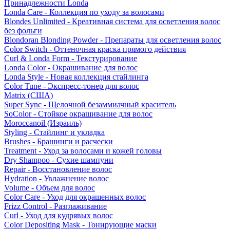
Принадлежности Londa
Londa Care - Коллекция по уходу за волосами
Blondes Unlimited - Креативная система для осветления волос
без фольги
Blondoran Blonding Powder - Препараты для осветления волос
Color Switch - Оттеночная краска прямого действия
Curl & Londa Form - Текстурирование
Londa Color - Окрашивание для волос
Londa Style - Новая коллекция стайлинга
Color Tune - Экспресс-тонер для волос
Matrix (США)
Super Sync - Щелочной безаммиачный краситель
SoColor - Стойкое окрашивание для волос
Moroccanoil (Израиль)
Styling - Стайлинг и укладка
Brushes - Брашинги и расчески
Treatment - Уход за волосами и кожей головы
Dry Shampoo - Сухие шампуни
Repair - Восстановление волос
Hydration - Увлажнение волос
Volume - Объем для волос
Color Care - Уход для окрашенных волос
Frizz Control - Разглаживание
Curl - Уход для кудрявых волос
Color Depositing Mask - Тонирующие маски