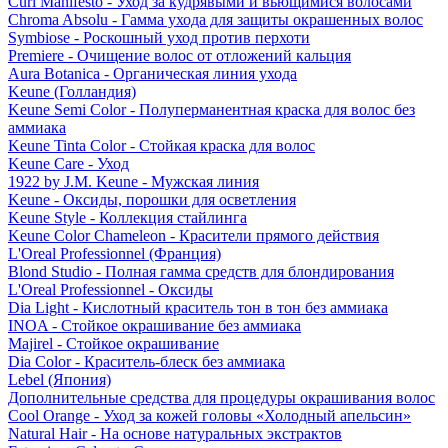
Curl Manifesto - Уход за кудрявыми и вьющимися волосами
Chroma Absolu - Гамма ухода для защиты окрашенных волос
Symbiose - Роскошный уход против перхоти
Premiere - Очищение волос от отложений кальция
Aura Botanica - Органическая линия ухода
Keune (Голландия)
Keune Semi Color - Полуперманентная краска для волос без
аммиака
Keune Tinta Color - Стойкая краска для волос
Keune Care - Уход
1922 by J.M. Keune - Мужская линия
Keune - Оксиды, порошки для осветления
Keune Style - Коллекция стайлинга
Keune Color Chameleon - Красители прямого действия
L'Oreal Professionnel (Франция)
Blond Studio - Полная гамма средств для блондирования
L'Oreal Professionnel - Оксиды
Dia Light - Кислотный краситель тон в тон без аммиака
INOA - Стойкое окрашивание без аммиака
Majirel - Стойкое окрашивание
Dia Color - Краситель-блеск без аммиака
Lebel (Япония)
Дополнительные средства для процедуры окрашивания волос
Cool Orange - Уход за кожей головы «Холодный апельсин»
Natural Hair - На основе натуральных экстрактов