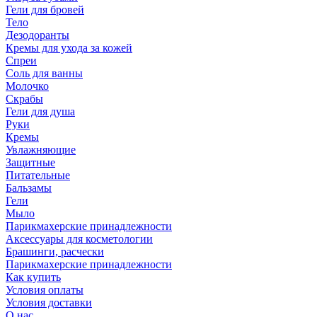
Гели для бровей
Тело
Дезодоранты
Кремы для ухода за кожей
Спреи
Соль для ванны
Молочко
Скрабы
Гели для душа
Руки
Кремы
Увлажняющие
Защитные
Питательные
Бальзамы
Гели
Мыло
Парикмахерские принадлежности
Аксессуары для косметологии
Брашинги, расчески
Парикмахерские принадлежности
Как купить
Условия оплаты
Условия доставки
О нас