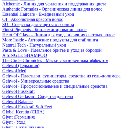
Alchemic - Линия для усиления и поддержания цвета
Authentic Formulas - Органическая линия для волос
Essential Haircare - Eжедневный уход
OI - Абсолютная красота волос
SU - Средства для защиты от солнца
Finest Pigments - Био-ламинирование волос
Heart Of Glass – Линия для ухода и сияния светлых волос
More Inside - Авторские продукты для стайлинга
Natural Tech - Натуральный уход
Pasta & Love - Идеальное бритье и уход за бородой
A SINGLE SHAMPOO
The Circle Chronicles - Маски с мгновенным эффектом
Gehwol (Германия)
Gehwol Med
Gehwol - Пластыри, супинаторы, средства из гель-полимера
Gehwol - Универсальные средства
Gehwol - Профессиональные и специальные средства
Gehwol Fusskraft
Gehwol Gerlasan - Средства для тела
Gehwol Balance
Gehwol Fusskraft Soft Feet
Global Keratin (США)
Glynt (Германия)
Glynt - Уход
Glynt - Окрашивание