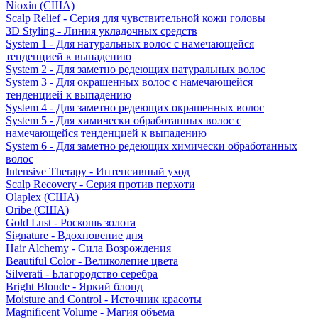
Nioxin (США)
Scalp Relief - Серия для чувствительной кожи головы
3D Styling - Линия укладочных средств
System 1 - Для натуральных волос с намечающейся
тенденцией к выпадению
System 2 - Для заметно редеющих натуральных волос
System 3 - Для окрашенных волос с намечающейся
тенденцией к выпадению
System 4 - Для заметно редеющих окрашенных волос
System 5 - Для химически обработанных волос с
намечающейся тенденцией к выпадению
System 6 - Для заметно редеющих химически обработанных
волос
Intensive Therapy - Интенсивный уход
Scalp Recovery - Серия против перхоти
Olaplex (США)
Oribe (США)
Gold Lust - Роскошь золота
Signature - Вдохновение дня
Hair Alchemy - Сила Возрождения
Beautiful Color - Великолепие цвета
Silverati - Благородство серебра
Bright Blonde - Яркий блонд
Moisture and Control - Источник красоты
Magnificent Volume - Магия объема