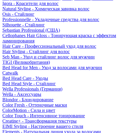
Igora - Красители для волос
Natural Styling - Химическая завивка волос
Osis - Стайлинг
Professionnelle - Укладочные средства для волос
Silhouette - Стайлинг
Sebastian Professional (США)
Cellophanes Hair Gloss - Тонирующая краска с эффектом
ламинирования
Hair Care - Профессиональный уход для волос
Hair Styling - Стайлинг для волос
Seb Man - Уход и стайлинг волос для мужчин
TIGI (Великобритания)
Bed Head for Men - Уход за волосами для мужчин
Catwalk
Bed Head Care - Уходы
Bed Head Style - Стайлинг
Wella Professionals (Германия)
Wella - Аксессуары
Blondor - Блондирование
Color Fresh - Оттеночные маски
ColorMotion - Сила и цвет
Color Touch - Интенсивное тонирование
Creatine+ - Трансформация текстуры
EIMI Styling - Настроение вашего стиля
Elements - Натуральная линия ухода за волосами