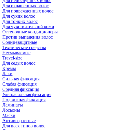
Для непослушных волос
Для окрашенных волос
Для поврежденных волос
Для сухих волос
Для тонких волос
Для чувствительной кожи
Оттеночные кондиционеры
Против выпадения волос
Солнцезащитные
Технические средства
Несмываемые
Travel-size
Для седых волос
Кремы
Лаки
Сильная фиксация
Слабая фиксация
Средняя фиксация
Ультрасильная фиксация
Подвижная фиксация
Ламинаты
Лосьоны
Маски
Антивозрастные
Для всех типов волос