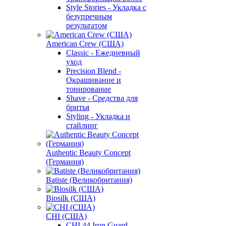
Style Stories - Укладка с
безупречным
результатом
American Crew (США)
Classic - Ежедневный
уход
Precision Blend -
Окрашивание и
тонирование
Shave - Средства для
бритья
Styling - Укладка и
стайлинг
Authentic Beauty Concept
(Германия)
Batiste (Великобритания)
Biosilk (США)
CHI (США)
CHI 44 Iron Guard -