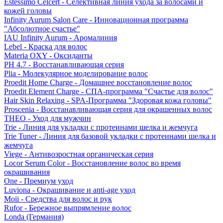
Estessimo Celcert - Селективная линия ухода за волосами и
кожей головы
Infinity Aurum Salon Care - Инновационная программа
"Абсолютное счастье"
IAU Infinity Aurum - Аромалиния
Lebel - Краска для волос
Materia OXY - Оксиданты
PH 4.7 - Восстанавливающая серия
Plia - Молекулярное моделирование волос
Proedit Home Charge - Домашнее восстановление волос
Proedit Element Charge - СПА-программа "Счастье для волос"
Hair Skin Relaxing - SPA-Программа "Здоровая кожа головы"
Proscenia - Восстанавливающая серия для окрашенных волос
THEO - Уход для мужчин
Trie - Линия для укладки с протеинами шелка и жемчуга
Trie Tuner - Линия для базовой укладки с протеинами шелка и
жемчуга
Viege - Антивозростная органическая серия
Locor Serum Color - Восстановление волос во время
окрашивания
One - Премиум уход
Luviona - Окрашивание и anti-age уход
Moii - Средства для волос и рук
Rufor - Бережное выпрямление волос
Londa (Германия)