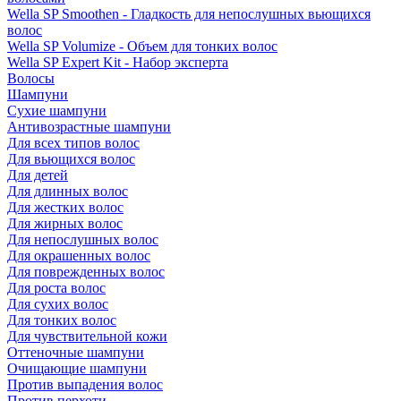
Wella SP Smoothen - Гладкость для непослушных вьющихся
волос
Wella SP Volumize - Объем для тонких волос
Wella SP Expert Kit - Набор эксперта
Волосы
Шампуни
Сухие шампуни
Антивозрастные шампуни
Для всех типов волос
Для вьющихся волос
Для детей
Для длинных волос
Для жестких волос
Для жирных волос
Для непослушных волос
Для окрашенных волос
Для поврежденных волос
Для роста волос
Для сухих волос
Для тонких волос
Для чувствительной кожи
Оттеночные шампуни
Очищающие шампуни
Против выпадения волос
Против перхоти