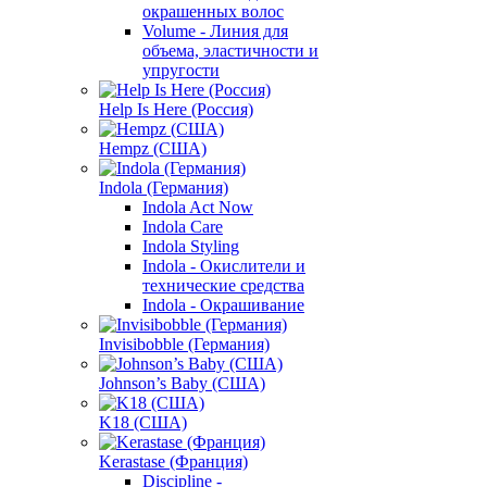
окрашенных волос
Volume - Линия для
объема, эластичности и
упругости
Help Is Here (Россия)
Hempz (США)
Indola (Германия)
Indola Act Now
Indola Care
Indola Styling
Indola - Окислители и
технические средства
Indola - Окрашивание
Invisibobble (Германия)
Johnson’s Baby (США)
K18 (США)
Kerastase (Франция)
Discipline -