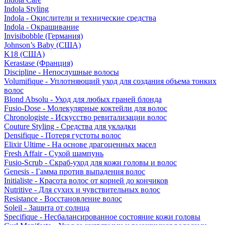
Indola Styling
Indola - Окислители и технические средства
Indola - Окрашивание
Invisibobble (Германия)
Johnson’s Baby (США)
K18 (США)
Kerastase (Франция)
Discipline - Непослушные волосы
Volumifique - Уплотняющий уход для создания объема тонких
волос
Blond Absolu - Уход для любых граней блонда
Fusio-Dose - Молекулярные коктейли для волос
Chronologiste - Искусство ревитализации волос
Couture Styling - Средства для укладки
Densifique - Потеря густоты волос
Elixir Ultime - На основе драгоценных масел
Fresh Affair - Сухой шампунь
Fusio-Scrub - Скраб-уход для кожи головы и волос
Genesis - Гамма против выпадения волос
Initialiste - Красота волос от корней до кончиков
Nutritive - Для сухих и чувствительных волос
Resistance - Восстановление волос
Soleil - Защита от солнца
Specifique - Несбалансированное состояние кожи головы