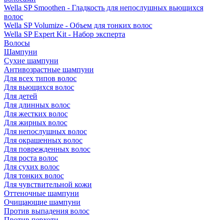
Wella SP Smoothen - Гладкость для непослушных вьющихся
волос
Wella SP Volumize - Объем для тонких волос
Wella SP Expert Kit - Набор эксперта
Волосы
Шампуни
Сухие шампуни
Антивозрастные шампуни
Для всех типов волос
Для вьющихся волос
Для детей
Для длинных волос
Для жестких волос
Для жирных волос
Для непослушных волос
Для окрашенных волос
Для поврежденных волос
Для роста волос
Для сухих волос
Для тонких волос
Для чувствительной кожи
Оттеночные шампуни
Очищающие шампуни
Против выпадения волос
Против перхоти