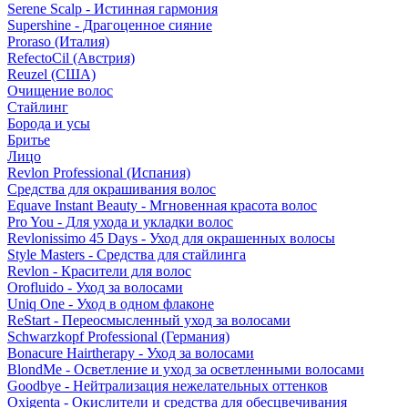
Serene Scalp - Истинная гармония
Supershine - Драгоценное сияние
Proraso (Италия)
RefectoCil (Австрия)
Reuzel (США)
Очищение волос
Стайлинг
Борода и усы
Бритье
Лицо
Revlon Professional (Испания)
Средства для окрашивания волос
Equave Instant Beauty - Мгновенная красота волос
Pro You - Для ухода и укладки волос
Revlonissimo 45 Days - Уход для окрашенных волосы
Style Masters - Средства для стайлинга
Revlon - Красители для волос
Orofluido - Уход за волосами
Uniq One - Уход в одном флаконе
ReStart - Переосмысленный уход за волосами
Schwarzkopf Professional (Германия)
Bonacure Hairtherapy - Уход за волосами
BlondMe - Осветление и уход за осветленными волосами
Goodbye - Нейтрализация нежелательных оттенков
Oxigenta - Окислители и средства для обесцвечивания