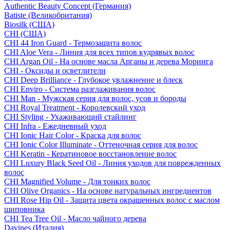
Authentic Beauty Concept (Германия)
Batiste (Великобритания)
Biosilk (США)
CHI (США)
CHI 44 Iron Guard - Термозащита волос
CHI Aloe Vera - Линия для всех типов кудрявых волос
CHI Argan Oil - На основе масла Арганы и дерева Моринга
CHI - Оксиды и осветлители
CHI Deep Brilliance - Глубокое увлажнение и блеск
CHI Enviro - Система разглаживания волос
CHI Man - Мужская серия для волос, усов и бороды
CHI Royal Treatment - Королевский уход
CHI Styling - Ухаживающий стайлинг
CHI Infra - Ежедневный уход
CHI Ionic Hair Color - Краска для волос
CHI Ionic Color Illuminate - Оттеночная серия для волос
CHI Keratin - Кератиновое восстановление волос
CHI Luxury Black Seed Oil - Линия уходов для поврежденных
волос
CHI Magnified Volume - Для тонких волос
CHI Olive Organics - На основе натуральных ингредиентов
CHI Rose Hip Oil - Защита цвета окрашенных волос с маслом
шиповника
CHI Tea Tree Oil - Масло чайного дерева
Davines (Италия)