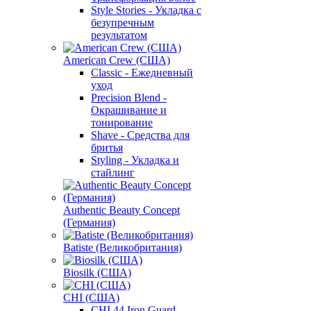
Style Stories - Укладка с
безупречным
результатом
American Crew (США)
Classic - Ежедневный
уход
Precision Blend -
Окрашивание и
тонирование
Shave - Средства для
бритья
Styling - Укладка и
стайлинг
Authentic Beauty Concept
(Германия)
Batiste (Великобритания)
Biosilk (США)
CHI (США)
CHI 44 Iron Guard -