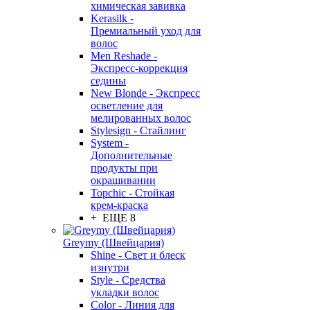
химическая завивка
Kerasilk -
Премиальный уход для
волос
Men Reshade -
Экспресс-коррекция
седины
New Blonde - Экспресс
осветление для
мелированных волос
Stylesign - Стайлинг
System -
Дополнительные
продукты при
окрашивании
Topchic - Стойкая
крем-краска
+ ЕЩЕ 8
Greymy (Швейцария)
Shine - Свет и блеск
изнутри
Style - Средства
укладки волос
Color - Линия для