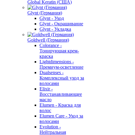
Global Keratin (США)
Glynt (Германия)
Glynt - Уход
Glynt - Окрашивание
Glynt - Укладка
Goldwell (Германия)
Colorance -
Тонирующая крем-
краска
Lightdimensions -
Премиум-осветление
Dualsenses -
Комплексный уход за
волосами
Elixir -
Восстанавливающее
масло
Elumen - Краска для
волос
Elumen Care - Уход за
волосами
Evolution -
Нейтральная