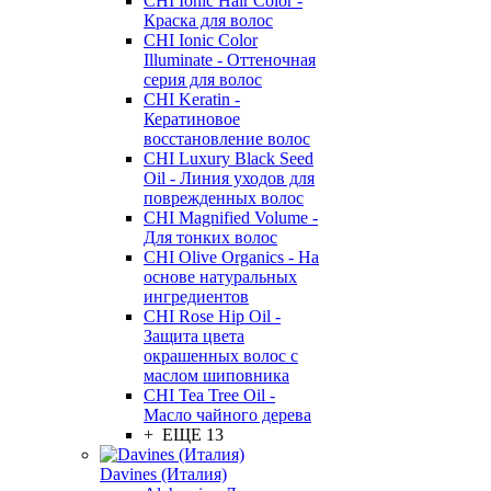
CHI Ionic Hair Color -
Краска для волос
CHI Ionic Color
Illuminate - Оттеночная
серия для волос
CHI Keratin -
Кератиновое
восстановление волос
CHI Luxury Black Seed
Oil - Линия уходов для
поврежденных волос
CHI Magnified Volume -
Для тонких волос
CHI Olive Organics - На
основе натуральных
ингредиентов
CHI Rose Hip Oil -
Защита цвета
окрашенных волос с
маслом шиповника
CHI Tea Tree Oil -
Масло чайного дерева
+ ЕЩЕ 13
Davines (Италия)