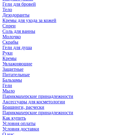
Гели для бровей
Тело
Дезодоранты
Кремы для ухода за кожей
Спреи
Соль для ванны
Молочко
Скрабы
Гели для душа
Руки
Кремы
Увлажняющие
Защитные
Питательные
Бальзамы
Гели
Мыло
Парикмахерские принадлежности
Аксессуары для косметологии
Брашинги, расчески
Парикмахерские принадлежности
Как купить
Условия оплаты
Условия доставки
О нас