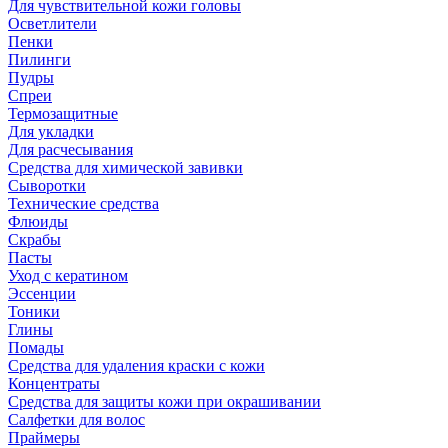
Для чувствительной кожи головы
Осветлители
Пенки
Пилинги
Пудры
Спреи
Термозащитные
Для укладки
Для расчесывания
Средства для химической завивки
Сыворотки
Технические средства
Флюиды
Скрабы
Пасты
Уход с кератином
Эссенции
Тоники
Глины
Помады
Средства для удаления краски с кожи
Концентраты
Средства для защиты кожи при окрашивании
Салфетки для волос
Праймеры