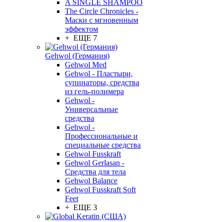
A SINGLE SHAMPOO
The Circle Chronicles -
Маски с мгновенным
эффектом
+ ЕЩЕ 7
Gehwol (Германия)
Gehwol Med
Gehwol - Пластыри,
супинаторы, средства
из гель-полимера
Gehwol -
Универсальные
средства
Gehwol -
Профессиональные и
специальные средства
Gehwol Fusskraft
Gehwol Gerlasan -
Средства для тела
Gehwol Balance
Gehwol Fusskraft Soft
Feet
+ ЕЩЕ 3