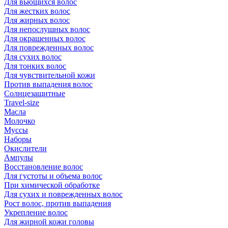
Для вьющихся волос
Для жестких волос
Для жирных волос
Для непослушных волос
Для окрашенных волос
Для поврежденных волос
Для сухих волос
Для тонких волос
Для чувствительной кожи
Против выпадения волос
Солнцезащитные
Travel-size
Масла
Молочко
Муссы
Наборы
Окислители
Ампулы
Восстановление волос
Для густоты и объема волос
При химической обработке
Для сухих и поврежденных волос
Рост волос, против выпадения
Укрепление волос
Для жирной кожи головы