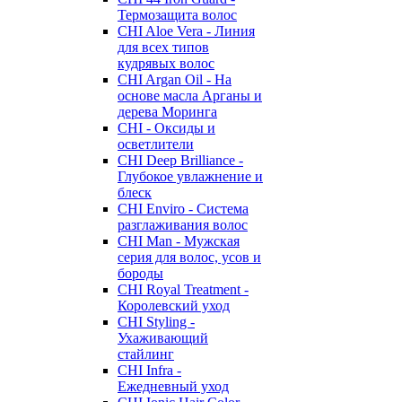
Термозащита волос
CHI Aloe Vera - Линия
для всех типов
кудрявых волос
CHI Argan Oil - На
основе масла Арганы и
дерева Моринга
CHI - Оксиды и
осветлители
CHI Deep Brilliance -
Глубокое увлажнение и
блеск
CHI Enviro - Система
разглаживания волос
CHI Man - Мужская
серия для волос, усов и
бороды
CHI Royal Treatment -
Королевский уход
CHI Styling -
Ухаживающий
стайлинг
CHI Infra -
Ежедневный уход