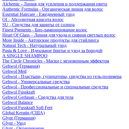
Alchemic - Линия для усиления и поддержания цвета
Authentic Formulas - Органическая линия для волос
Essential Haircare - Eжедневный уход
OI - Абсолютная красота волос
SU - Средства для защиты от солнца
Finest Pigments - Био-ламинирование волос
Heart Of Glass – Линия для ухода и сияния светлых волос
More Inside - Авторские продукты для стайлинга
Natural Tech - Натуральный уход
Pasta & Love - Идеальное бритье и уход за бородой
A SINGLE SHAMPOO
The Circle Chronicles - Маски с мгновенным эффектом
Gehwol (Германия)
Gehwol Med
Gehwol - Пластыри, супинаторы, средства из гель-полимера
Gehwol - Универсальные средства
Gehwol - Профессиональные и специальные средства
Gehwol Fusskraft
Gehwol Gerlasan - Средства для тела
Gehwol Balance
Gehwol Fusskraft Soft Feet
Global Keratin (США)
Glynt (Германия)
Glynt - Уход
Glynt - Окрашивание