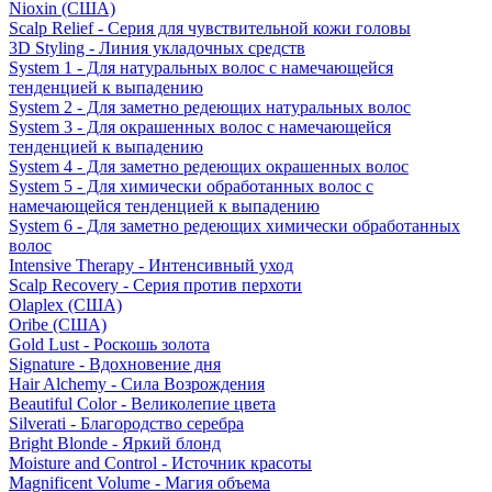
Nioxin (США)
Scalp Relief - Серия для чувствительной кожи головы
3D Styling - Линия укладочных средств
System 1 - Для натуральных волос с намечающейся
тенденцией к выпадению
System 2 - Для заметно редеющих натуральных волос
System 3 - Для окрашенных волос с намечающейся
тенденцией к выпадению
System 4 - Для заметно редеющих окрашенных волос
System 5 - Для химически обработанных волос с
намечающейся тенденцией к выпадению
System 6 - Для заметно редеющих химически обработанных
волос
Intensive Therapy - Интенсивный уход
Scalp Recovery - Серия против перхоти
Olaplex (США)
Oribe (США)
Gold Lust - Роскошь золота
Signature - Вдохновение дня
Hair Alchemy - Сила Возрождения
Beautiful Color - Великолепие цвета
Silverati - Благородство серебра
Bright Blonde - Яркий блонд
Moisture and Control - Источник красоты
Magnificent Volume - Магия объема