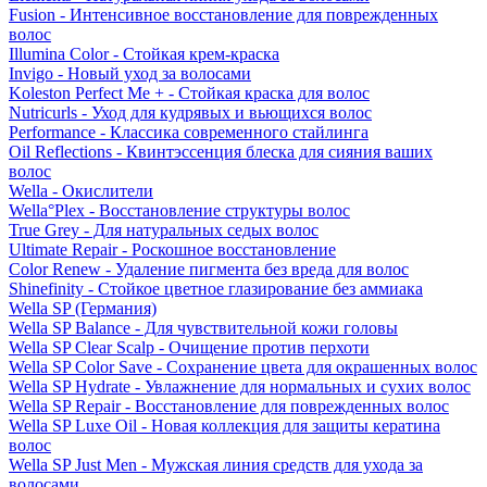
Fusion - Интенсивное восстановление для поврежденных
волос
Illumina Color - Стойкая крем-краска
Invigo - Новый уход за волосами
Koleston Perfect Me + - Стойкая краска для волос
Nutricurls - Уход для кудрявых и вьющихся волос
Performance - Классика современного стайлинга
Oil Reflections - Квинтэссенция блеска для сияния ваших
волос
Wella - Окислители
Wella°Plex - Восстановление структуры волос
True Grey - Для натуральных седых волос
Ultimate Repair - Роскошное восстановление
Color Renew - Удаление пигмента без вреда для волос
Shinefinity - Стойкое цветное глазирование без аммиака
Wella SP (Германия)
Wella SP Balance - Для чувствительной кожи головы
Wella SP Clear Scalp - Очищение против перхоти
Wella SP Color Save - Сохранение цвета для окрашенных волос
Wella SP Hydrate - Увлажнение для нормальных и сухих волос
Wella SP Repair - Восстановление для поврежденных волос
Wella SP Luxe Oil - Новая коллекция для защиты кератина
волос
Wella SP Just Men - Мужская линия средств для ухода за
волосами