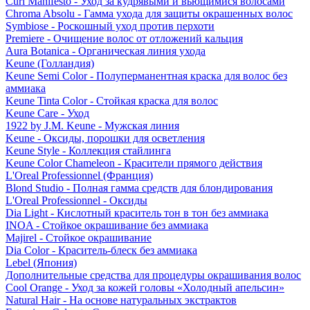
Curl Manifesto - Уход за кудрявыми и вьющимися волосами
Chroma Absolu - Гамма ухода для защиты окрашенных волос
Symbiose - Роскошный уход против перхоти
Premiere - Очищение волос от отложений кальция
Aura Botanica - Органическая линия ухода
Keune (Голландия)
Keune Semi Color - Полуперманентная краска для волос без
аммиака
Keune Tinta Color - Стойкая краска для волос
Keune Care - Уход
1922 by J.M. Keune - Мужская линия
Keune - Оксиды, порошки для осветления
Keune Style - Коллекция стайлинга
Keune Color Chameleon - Красители прямого действия
L'Oreal Professionnel (Франция)
Blond Studio - Полная гамма средств для блондирования
L'Oreal Professionnel - Оксиды
Dia Light - Кислотный краситель тон в тон без аммиака
INOA - Стойкое окрашивание без аммиака
Majirel - Стойкое окрашивание
Dia Color - Краситель-блеск без аммиака
Lebel (Япония)
Дополнительные средства для процедуры окрашивания волос
Cool Orange - Уход за кожей головы «Холодный апельсин»
Natural Hair - На основе натуральных экстрактов