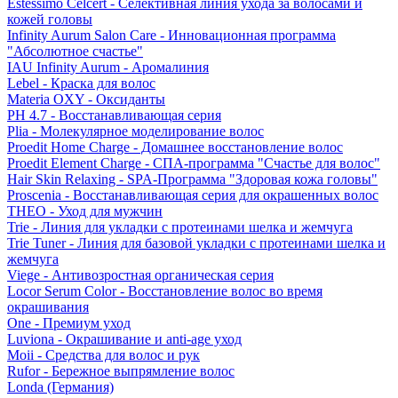
Estessimo Celcert - Селективная линия ухода за волосами и
кожей головы
Infinity Aurum Salon Care - Инновационная программа
"Абсолютное счастье"
IAU Infinity Aurum - Аромалиния
Lebel - Краска для волос
Materia OXY - Оксиданты
PH 4.7 - Восстанавливающая серия
Plia - Молекулярное моделирование волос
Proedit Home Charge - Домашнее восстановление волос
Proedit Element Charge - СПА-программа "Счастье для волос"
Hair Skin Relaxing - SPA-Программа "Здоровая кожа головы"
Proscenia - Восстанавливающая серия для окрашенных волос
THEO - Уход для мужчин
Trie - Линия для укладки с протеинами шелка и жемчуга
Trie Tuner - Линия для базовой укладки с протеинами шелка и
жемчуга
Viege - Антивозростная органическая серия
Locor Serum Color - Восстановление волос во время
окрашивания
One - Премиум уход
Luviona - Окрашивание и anti-age уход
Moii - Средства для волос и рук
Rufor - Бережное выпрямление волос
Londa (Германия)