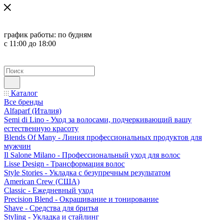
график работы:
по будням
с 11:00 до 18:00
Каталог
Все бренды
Alfaparf (Италия)
Semi di Lino - Уход за волосами, подчеркивающий вашу
естественную красоту
Blends Of Many - Линия профессиональных продуктов для
мужчин
Il Salone Milano - Профессиональный уход для волос
Lisse Design - Трансформация волос
Style Stories - Укладка с безупречным результатом
American Crew (США)
Classic - Ежедневный уход
Precision Blend - Окрашивание и тонирование
Shave - Средства для бритья
Styling - Укладка и стайлинг