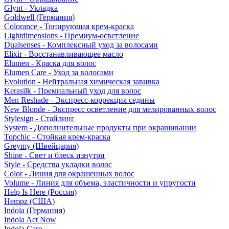
Glynt - Укладка
Goldwell (Германия)
Colorance - Тонирующая крем-краска
Lightdimensions - Премиум-осветление
Dualsenses - Комплексный уход за волосами
Elixir - Восстанавливающее масло
Elumen - Краска для волос
Elumen Care - Уход за волосами
Evolution - Нейтральная химическая завивка
Kerasilk - Премиальный уход для волос
Men Reshade - Экспресс-коррекция седины
New Blonde - Экспресс осветление для мелированных волос
Stylesign - Стайлинг
System - Дополнительные продукты при окрашивании
Topchic - Стойкая крем-краска
Greymy (Швейцария)
Shine - Свет и блеск изнутри
Style - Средства укладки волос
Color - Линия для окрашенных волос
Volume - Линия для объема, эластичности и упругости
Help Is Here (Россия)
Hempz (США)
Indola (Германия)
Indola Act Now
Indola Care