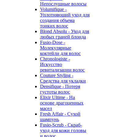
Непослушные волосы
Volumifique -
Уплотняющий уход для
создания объема
тонких волос
Blond Absolu - Уход для
любых граней блонда
Fusio-Dose -
Молекулярные
коктейли для волос
Chronologiste -
Искусство
ревитализации волос
Couture Styling -
Средства для укладки
Densifique - Потеря
густоты волос
Elixir Ultime - На
основе драгоценных
масел
Fresh Affair - Сухой
шампунь
Fusio-Scrub - Скраб-
уход для кожи головы
и волос