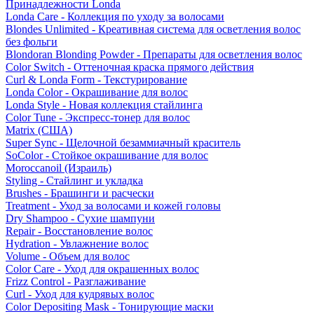
Принадлежности Londa
Londa Care - Коллекция по уходу за волосами
Blondes Unlimited - Креативная система для осветления волос
без фольги
Blondoran Blonding Powder - Препараты для осветления волос
Color Switch - Оттеночная краска прямого действия
Curl & Londa Form - Текстурирование
Londa Color - Окрашивание для волос
Londa Style - Новая коллекция стайлинга
Color Tune - Экспресс-тонер для волос
Matrix (США)
Super Sync - Щелочной безаммиачный краситель
SoColor - Стойкое окрашивание для волос
Moroccanoil (Израиль)
Styling - Стайлинг и укладка
Brushes - Брашинги и расчески
Treatment - Уход за волосами и кожей головы
Dry Shampoo - Сухие шампуни
Repair - Восстановление волос
Hydration - Увлажнение волос
Volume - Объем для волос
Color Care - Уход для окрашенных волос
Frizz Control - Разглаживание
Curl - Уход для кудрявых волос
Color Depositing Mask - Тонирующие маски