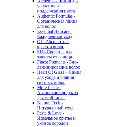
Alchemic - Линия для
усиления и
поддержания цвета
Authentic Formulas -
Органическая линия
для волос
Essential Haircare -
Eжедневный уход
OI - Абсолютная
красота волос
SU - Средства для
защиты от солнца
Finest Pigments - Био-
ламинирование волос
Heart Of Glass – Линия
для ухода и сияния
светлых волос
More Inside -
Авторские продукты
для стайлинга
Natural Tech -
Натуральный уход
Pasta & Love -
Идеальное бритье и
уход за бородой