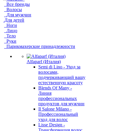
Все бренды
Волосы
Для мужчин
Для детей
Ноги
Лицо
Тело
Руки
Парикмахерские принадлежности
Alfaparf (Италия)
Semi di Lino - Уход за
волосами,
подчеркивающий вашу
естественную красоту
Blends Of Many -
Линия
профессиональных
продуктов для мужчин
Il Salone Milano -
Профессиональный
уход для волос
Lisse Design -
Трансформация волос