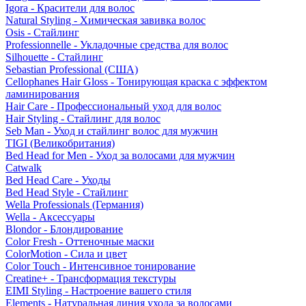
Igora - Красители для волос
Natural Styling - Химическая завивка волос
Osis - Стайлинг
Professionnelle - Укладочные средства для волос
Silhouette - Стайлинг
Sebastian Professional (США)
Cellophanes Hair Gloss - Тонирующая краска с эффектом
ламинирования
Hair Care - Профессиональный уход для волос
Hair Styling - Стайлинг для волос
Seb Man - Уход и стайлинг волос для мужчин
TIGI (Великобритания)
Bed Head for Men - Уход за волосами для мужчин
Catwalk
Bed Head Care - Уходы
Bed Head Style - Стайлинг
Wella Professionals (Германия)
Wella - Аксессуары
Blondor - Блондирование
Color Fresh - Оттеночные маски
ColorMotion - Сила и цвет
Color Touch - Интенсивное тонирование
Creatine+ - Трансформация текстуры
EIMI Styling - Настроение вашего стиля
Elements - Натуральная линия ухода за волосами