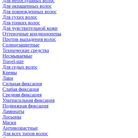
Для непослушных волос
Для окрашенных волос
Для поврежденных волос
Для сухих волос
Для тонких волос
Для чувствительной кожи
Оттеночные кондиционеры
Против выпадения волос
Солнцезащитные
Технические средства
Несмываемые
Travel-size
Для седых волос
Кремы
Лаки
Сильная фиксация
Слабая фиксация
Средняя фиксация
Ультрасильная фиксация
Подвижная фиксация
Ламинаты
Лосьоны
Маски
Антивозрастные
Для всех типов волос